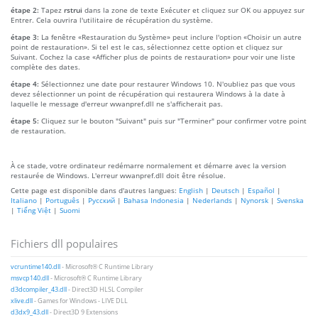
étape 2:
Tapez
rstrui
dans la zone de texte Exécuter et cliquez sur OK ou appuyez sur
Entrer. Cela ouvrira l'utilitaire de récupération du système.
étape 3:
La fenêtre «Restauration du Système» peut inclure l'option «Choisir un autre
point de restauration». Si tel est le cas, sélectionnez cette option et cliquez sur
Suivant. Cochez la case «Afficher plus de points de restauration» pour voir une liste
complète des dates.
étape 4:
Sélectionnez une date pour restaurer Windows 10. N'oubliez pas que vous
devez sélectionner un point de récupération qui restaurera Windows à la date à
laquelle le message d'erreur wwanpref.dll ne s'afficherait pas.
étape 5:
Cliquez sur le bouton "Suivant" puis sur "Terminer" pour confirmer votre point
de restauration.
À ce stade, votre ordinateur redémarre normalement et démarre avec la version
restaurée de Windows. L'erreur wwanpref.dll doit être résolue.
Cette page est disponible dans d'autres langues:
English
|
Deutsch
|
Español
|
Italiano
|
Português
|
Русский
|
Bahasa Indonesia
|
Nederlands
|
Nynorsk
|
Svenska
|
Tiếng Việt
|
Suomi
Fichiers dll populaires
vcruntime140.dll
- Microsoft® C Runtime Library
msvcp140.dll
- Microsoft® C Runtime Library
d3dcompiler_43.dll
- Direct3D HLSL Compiler
xlive.dll
- Games for Windows - LIVE DLL
d3dx9_43.dll
- Direct3D 9 Extensions