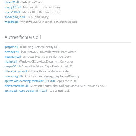
binkw32.dll
- RAD Video Tools
msvcp120.dll
- Microsoft® C Runtime Library
msvcr110.dll
- Microsoft® C Runtime Library
x3daudio1_7.dll
- 3D Audio Library
wldcore.dll
- Windows Live Client Shared Platform Module
Autres fichiers dll
iprtprio.dll
- IP Routing Protocol Priority DLL
netplwiz.dll
- Map Network Drives/Network Places Wizard
mswmdm.dll
- Windows Media Device Manager Core
richink.dll
- Windows CE Services Document Converter
xwtpw32.dll
- Extensible Wizard Type Plugin for Win32
bthradiomedia.dll
- Bluetooth Radio Media Provider
nmevtmsg.dll
- DLL-fil för händelseloggning för NetMeeting
api-ms-win-eventing-controller-l1-1-0.dll
- ApiSet Stub DLL
nlslexicons000d.dll
- Microsoft Neutral Natural Language Server Data and Code
api-ms-win-core-version-l1-1-0.dll
- ApiSet Stub DLL