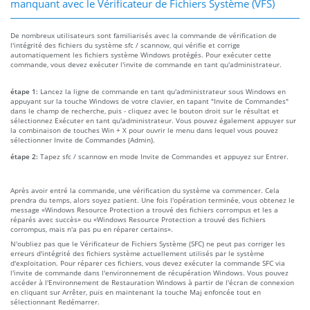
manquant avec le Vérificateur de Fichiers Système (VFS)
De nombreux utilisateurs sont familiarisés avec la commande de vérification de
l'intégrité des fichiers du système sfc / scannow, qui vérifie et corrige
automatiquement les fichiers système Windows protégés. Pour exécuter cette
commande, vous devez exécuter l'invite de commande en tant qu'administrateur.
étape 1:
Lancez la ligne de commande en tant qu'administrateur sous Windows en
appuyant sur la touche Windows de votre clavier, en tapant "Invite de Commandes"
dans le champ de recherche, puis - cliquez avec le bouton droit sur le résultat et
sélectionnez Exécuter en tant qu'administrateur. Vous pouvez également appuyer sur
la combinaison de touches Win + X pour ouvrir le menu dans lequel vous pouvez
sélectionner Invite de Commandes (Admin).
étape 2:
Tapez sfc / scannow en mode Invite de Commandes et appuyez sur Entrer.
Après avoir entré la commande, une vérification du système va commencer. Cela
prendra du temps, alors soyez patient. Une fois l'opération terminée, vous obtenez le
message «Windows Resource Protection a trouvé des fichiers corrompus et les a
réparés avec succès» ou «Windows Resource Protection a trouvé des fichiers
corrompus, mais n'a pas pu en réparer certains».
N'oubliez pas que le Vérificateur de Fichiers Système (SFC) ne peut pas corriger les
erreurs d'intégrité des fichiers système actuellement utilisés par le système
d'exploitation. Pour réparer ces fichiers, vous devez exécuter la commande SFC via
l'invite de commande dans l'environnement de récupération Windows. Vous pouvez
accéder à l'Environnement de Restauration Windows à partir de l'écran de connexion
en cliquant sur Arrêter, puis en maintenant la touche Maj enfoncée tout en
sélectionnant Redémarrer.