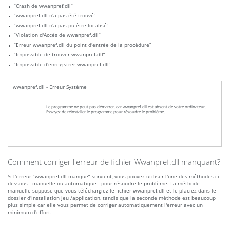
“Crash de wwanpref.dll”
“wwanpref.dll n'a pas été trouvé”
“wwanpref.dll n'a pas pu être localisé”
“Violation d'Accès de wwanpref.dll”
“Erreur wwanpref.dll du point d'entrée de la procédure”
“Impossible de trouver wwanpref.dll”
“Impossible d'enregistrer wwanpref.dll”
wwanpref.dll - Erreur Système
Le programme ne peut pas démarrer, car wwanpref.dll est absent de votre ordinateur.
Essayez de réinstaller le programme pour résoudre le problème.
Comment corriger l'erreur de fichier Wwanpref.dll manquant?
Si l'erreur “wwanpref.dll manque” survient, vous pouvez utiliser l'une des méthodes ci-
dessous - manuelle ou automatique - pour résoudre le problème. La méthode
manuelle suppose que vous téléchargiez le fichier wwanpref.dll et le placiez dans le
dossier d'installation jeu /application, tandis que la seconde méthode est beaucoup
plus simple car elle vous permet de corriger automatiquement l'erreur avec un
minimum d'effort.