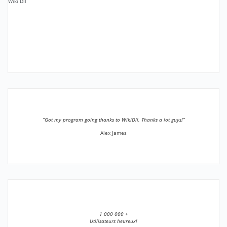
Wiki Dll
”Got my program going thanks to WikiDll. Thanks a lot guys!”
Alex James
1 000 000 +
Utilisateurs heureux!