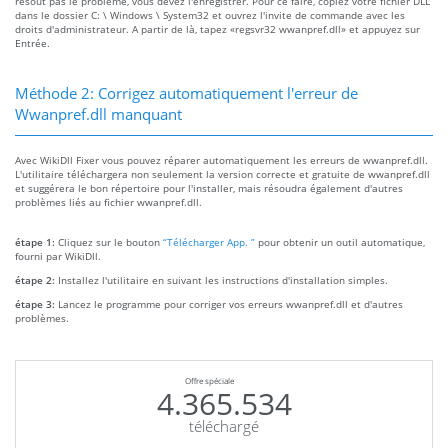
résout pas le problème, vous devez l'enregistrer. Pour ce faire, copiez votre fichier DLL
dans le dossier C: \ Windows \ System32 et ouvrez l'invite de commande avec les
droits d'administrateur. A partir de là, tapez «regsvr32 wwanpref.dll» et appuyez sur
Entrée.
Méthode 2: Corrigez automatiquement l'erreur de
Wwanpref.dll manquant
Avec WikiDll Fixer vous pouvez réparer automatiquement les erreurs de wwanpref.dll.
L'utilitaire téléchargera non seulement la version correcte et gratuite de wwanpref.dll
et suggérera le bon répertoire pour l'installer, mais résoudra également d'autres
problèmes liés au fichier wwanpref.dll.
étape 1:
Cliquez sur le bouton
“Télécharger App. ”
pour obtenir un outil automatique,
fourni par WikiDll.
étape 2:
Installez l'utilitaire en suivant les instructions d'installation simples.
étape 3:
Lancez le programme pour corriger vos erreurs wwanpref.dll et d'autres
problèmes.
Offre spéciale
4.365.534
téléchargé