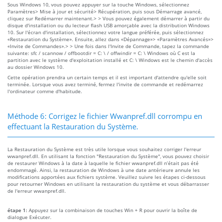
Sous Windows 10, vous pouvez appuyer sur la touche Windows, sélectionnez
Paramètres> Mise à jour et sécurité> Récupération, puis sous Démarrage avancé,
cliquez sur Redémarrer maintenant.> > Vous pouvez également démarrer à partir du
disque d'installation ou du lecteur flash USB amorçable avec la distribution Windows
10. Sur l'écran d'installation, sélectionnez votre langue préférée, puis sélectionnez
«Restauration du Système». Ensuite, allez dans «Dépannage»> «Paramètres Avancés»>
«Invite de Commandes».> > Une fois dans l'Invite de Commande, tapez la commande
suivante: sfc / scannow / offbootdir = C: \ / offwindir = C: \ Windows où C est la
partition avec le système d'exploitation installé et C: \ Windows est le chemin d'accès
au dossier Windows 10.
Cette opération prendra un certain temps et il est important d'attendre qu'elle soit
terminée. Lorsque vous avez terminé, fermez l'invite de commande et redémarrez
l'ordinateur comme d'habitude.
Méthode 6: Corrigez le fichier Wwanpref.dll corrompu en
effectuant la Restauration du Système.
La Restauration du Système est très utile lorsque vous souhaitez corriger l'erreur
wwanpref.dll. En utilisant la fonction "Restauration du Système", vous pouvez choisir
de restaurer Windows à la date à laquelle le fichier wwanpref.dll n’était pas été
endommagé. Ainsi, la restauration de Windows à une date antérieure annule les
modifications apportées aux fichiers système. Veuillez suivre les étapes ci-dessous
pour retourner Windows en utilisant la restauration du système et vous débarrasser
de l'erreur wwanpref.dll.
étape 1:
Appuyez sur la combinaison de touches Win + R pour ouvrir la boîte de
dialogue Exécuter.