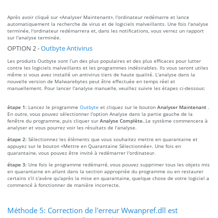
Après avoir cliqué sur «Analyser Maintenant», l'ordinateur redémarre et lance
automatiquement la recherche de virus et de logiciels malveillants. Une fois l'analyse
terminée, l'ordinateur redémarrera et, dans les notifications, vous verrez un rapport
sur l'analyse terminée.
OPTION 2 -
Outbyte Antivirus
Les produits Outbyte sont l’un des plus populaires et des plus efficaces pour lutter
contre les logiciels malveillants et les programmes indésirables. Ils vous seront utiles
même si vous avez installé un antivirus tiers de haute qualité. L'analyse dans la
nouvelle version de Malwarebytes peut être effectuée en temps réel et
manuellement. Pour lancer l'analyse manuelle, veuillez suivre les étapes ci-dessous:
étape 1:
Lancez le programme
Outbyte
et cliquez sur le bouton
Analyser Maintenant
.
En outre, vous pouvez sélectionner l'option Analyse dans la partie gauche de la
fenêtre du programme, puis cliquer sur
Analyse Complète.
.Le système commencera à
analyser et vous pourrez voir les résultats de l'analyse.
étape 2:
Sélectionnez les éléments que vous souhaitez mettre en quarantaine et
appuyez sur le bouton «Mettre en Quarantaine Sélectionnée». Une fois en
quarantaine, vous pouvez être invité à redémarrer l'ordinateur.
étape 3:
Une fois le programme redémarré, vous pouvez supprimer tous les objets mis
en quarantaine en allant dans la section appropriée du programme ou en restaurer
certains s'il s'avère qu'après la mise en quarantaine, quelque chose de votre logiciel a
commencé à fonctionner de manière incorrecte.
Méthode 5: Correction de l'erreur Wwanpref.dll est