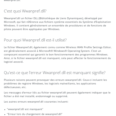
wwanpref.dll.
C'est quoi Wwanpref.dll?
Wwanpref.dll un fichier DLL (Bibliothèque de Liens Dynamiques), développé par
Microsoft, qui fait référence aux fichiers système essentiels du Système d'Exploitation
Windows. Il contient généralement un ensemble de procédures et de fonctions de
pilote pouvant être appliquées par Windows.
Pour quoi Wwanpref.dll est-il utilisé?
Le fichier Wwanpref.dll, également connu comme Wireless WAN Profile Settings Editor,
est généralement associé à Microsoft® Windows® Operating System. C'est un
composant essentiel qui garantit le bon fonctionnement des programmes Windows.
Ainsi, si le fichier wwanpref.dll est manquant, cela peut affecter le fonctionnement du
logiciel associé.
Qu'est-ce que l'erreur Wwanpref.dll est manquant signifie?
Plusieurs raisons peuvent provoquer des erreurs wwanpref.dll. Ceux-ci incluent les
problèmes de registre Windows, les logiciels malveillants, les applications
défectueuses, etc.
Les messages d'erreur liés au fichier wwanpref.dll peuvent également indiquer que le
fichier a été mal installé, endommagé ou supprimé.
Les autres erreurs wwanpref.dll courantes incluent:
“wwanpref.dll est manquant”
“Erreur lors du chargement de wwanpref.dll”