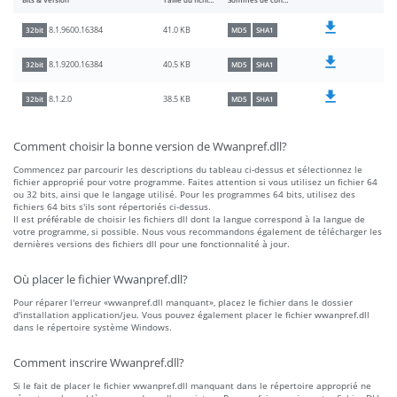
Bits & Version
Taille du fichier
Sommes de contrôle
41.0 KB
8.1.9600.16384
32bit
MD5
SHA1
40.5 KB
8.1.9200.16384
32bit
MD5
SHA1
38.5 KB
8.1.2.0
32bit
MD5
SHA1
Comment choisir la bonne version de Wwanpref.dll?
Commencez par parcourir les descriptions du tableau ci-dessus et sélectionnez le
fichier approprié pour votre programme. Faites attention si vous utilisez un fichier 64
ou 32 bits, ainsi que le langage utilisé. Pour les programmes 64 bits, utilisez des
fichiers 64 bits s'ils sont répertoriés ci-dessus.
Il est préférable de choisir les fichiers dll dont la langue correspond à la langue de
votre programme, si possible. Nous vous recommandons également de télécharger les
dernières versions des fichiers dll pour une fonctionnalité à jour.
Où placer le fichier Wwanpref.dll?
Pour réparer l'erreur «wwanpref.dll manquant», placez le fichier dans le dossier
d'installation application/jeu. Vous pouvez également placer le fichier wwanpref.dll
dans le répertoire système Windows.
Comment inscrire Wwanpref.dll?
Si le fait de placer le fichier wwanpref.dll manquant dans le répertoire approprié ne