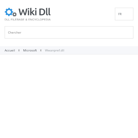
FR
EN
DE
ES
IT
Accueil
Microsoft
Wwanpref.dll
PT
RU
ID
NL
NN
SV
VI
FI