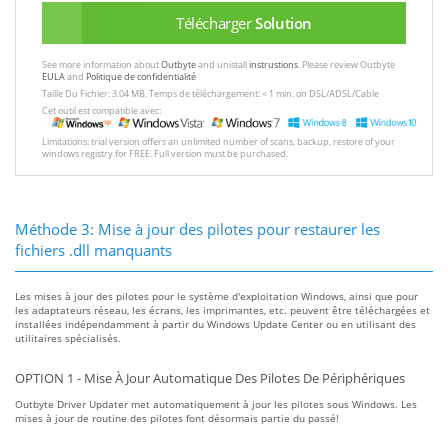
Télécharger
Solution
See more information about
Outbyte
and unistall
instrustions
. Please review Outbyte
EULA
and
Politique de confidentialité
Taille Du Fichier: 3.04 MB, Temps de téléchargement: < 1 min. on DSL/ADSL/Cable
Cet outil est compatible avec:
Limitations: trial version offers an unlimited number of scans, backup, restore of your
windows registry for FREE. Full version must be purchased.
Méthode 3: Mise à jour des pilotes pour restaurer les
fichiers .dll manquants
Les mises à jour des pilotes pour le système d'exploitation Windows, ainsi que pour
les adaptateurs réseau, les écrans, les imprimantes, etc. peuvent être téléchargées et
installées indépendamment à partir du Windows Update Center ou en utilisant des
utilitaires spécialisés.
OPTION 1 - Mise À Jour Automatique Des Pilotes De Périphériques
Outbyte Driver Updater met automatiquement à jour les pilotes sous Windows. Les
mises à jour de routine des pilotes font désormais partie du passé!