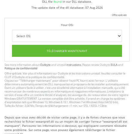
DLL file
found
in our DLL database.
The update date of the dll database:
07 Aug 2026
Offre spéciale
Your OS:
TÉLÉCHARGER MAINTENANT
See more information about
Outbyte
and unistall
instrustions
. Please review Outbyte
EULA
and
Politique de confidentialité
Offre spéciale. Voir plus d'informations sur
Outbyte
et les
instrustions unistall
. Veuillez consulter le
CLUF
d'Outbyte et
la politique de confidentialité
.
Cliquez sur
"Télécharger maintenant"
pour obtenir l'outil PC fourni avec l'erreur. L'utilitaire
déterminera automatiquement les DLL manquantes et proposera de les installer automatiquement.
Étant un utilitaire facile à utiliser, c'est une excellente alternative à l'installation manuelle, qui a été
reconnue par de nombreux experts en informatique et magazines informatiques. Limitations: la
version d'essai offre un nombre illimité d'analyses, de sauvegarde, de restauration de votre registre
Windows GRATUITEMENT. La version complète doit être achetée. Il prend en charge les systèmes
d'exploitation tels que Windows 10, Windows 8 / 8.1, Windows 7 et Windows Vista (64/32 bits).
Taille du fichier: 3,04 Mo, Temps de téléchargement: <1 min. sur DSL / ADSL / Câble
Depuis que vous avez décidé de visiter cette page, il y a de fortes chances que vous
recherchiez le fichier wwanpref.dll ou un moyen de corriger l'erreur "wwanpref.dll est
manquant". Parcourez les informations ci-dessous, qui expliquent comment résoudre
votre problème. Sur cette page, vous pouvez également télécharger le fichier