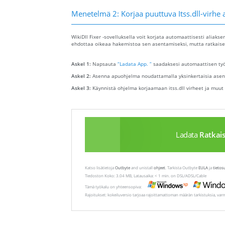
Menetelmä 2: Korjaa puuttuva Itss.dll-virhe 
WikiDll Fixer -sovelluksella voit korjata automaattisesti aliakse
ehdottaa oikeaa hakemistoa sen asentamiseksi, mutta ratkaisee
Askel 1:
Napsauta
“Ladata App. ”
saadaksesi automaattisen työk
Askel 2:
Asenna apuohjelma noudattamalla yksinkertaisia ​​asen
Askel 3:
Käynnistä ohjelma korjaamaan itss.dll virheet ja muut
Ladata
Ratkai
Katso lisätietoja
Outbyte
and unistall
ohjeet
. Tarkista Outbyte
EULA
ja
tietos
Tiedoston Koko: 3.04 MB, Latausaika: < 1 min. on DSL/ADSL/Cable
Tämä työkalu on yhteensopiva:
Rajoitukset: kokeiluversio tarjoaa rajoittamattoman määrän tarkistuksia, var