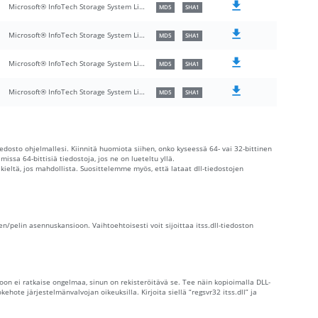
Microsoft® InfoTech Storage System Library
MD5
SHA1
Microsoft® InfoTech Storage System Library
MD5
SHA1
Microsoft® InfoTech Storage System Library
MD5
SHA1
Microsoft® InfoTech Storage System Library
MD5
SHA1
iedosto ohjelmallesi. Kiinnitä huomiota siihen, onko kyseessä 64- vai 32-bittinen
issa 64-bittisiä tiedostoja, jos ne on lueteltu yllä.
 kieltä, jos mahdollista. Suosittelemme myös, että lataat dll-tiedostojen
en/pelin asennuskansioon. Vaihtoehtoisesti voit sijoittaa itss.dll-tiedoston
oon ei ratkaise ongelmaa, sinun on rekisteröitävä se. Tee näin kopioimalla DLL-
te järjestelmänvalvojan oikeuksilla. Kirjoita siellä “regsvr32 itss.dll” ja