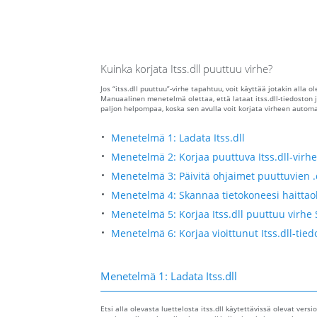
Kuinka korjata Itss.dll puuttuu virhe?
Jos “itss.dll puuttuu”-virhe tapahtuu, voit käyttää jotakin alla 
Manuaalinen menetelmä olettaa, että lataat itss.dll-tiedoston
paljon helpompaa, koska sen avulla voit korjata virheen automaa
Menetelmä 1: Ladata Itss.dll
Menetelmä 2: Korjaa puuttuva Itss.dll-virhe
Menetelmä 3: Päivitä ohjaimet puuttuvien .
Menetelmä 4: Skannaa tietokoneesi haittaoh
Menetelmä 5: Korjaa Itss.dll puuttuu virhe 
Menetelmä 6: Korjaa vioittunut Itss.dll-tie
Menetelmä 1: Ladata Itss.dll
Etsi alla olevasta luettelosta itss.dll käytettävissä olevat versi