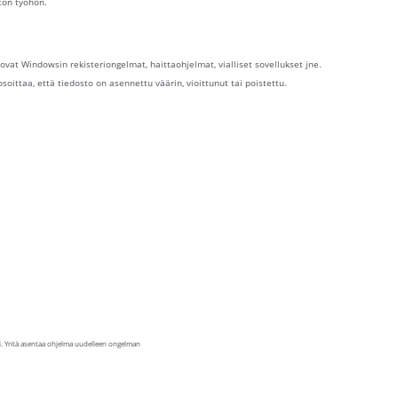
ston työhön.
 ovat Windowsin rekisteriongelmat, haittaohjelmat, vialliset sovellukset jne.
 osoittaa, että tiedosto on asennettu väärin, vioittunut tai poistettu.
si. Yritä asentaa ohjelma uudelleen ongelman