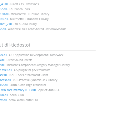
43.dll
- Direct3D 9 Extensions
2.dll
- RAD Video Tools
20.dll
- Microsoft® C Runtime Library
10.dll
- Microsoft® C Runtime Library
io1_7.dll
- 3D Audio Library
e.dll
- Windows Live Client Shared Platform Module
t dll-tiedostot
ck.dll
- C++ Application Development Framework
dll
- DirectSound Effects
.dll
- Microsoft Component Category Manager Library
-avx2.dll
- GS plugin for ps2 emulators
ec.dll
- NAP IPSec Enforcement Client
ocess.dll
- EGIEProcess Dynamic Link Library
32.dll
- ODBC Code Page Translator
-win-core-memory-l1-1-0.dll
- ApiSet Stub DLL
lub.dll
- Social Club
v.dll
- Xerox WorkCentre Pro