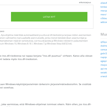
erikoistarjous
d3dx9_
binkw3
msvcp1
msvcr1
LATAA NYT
x3daud
wldcor
täntö
Muu
. Apuohjelma määrittää automaattisesti puuttuvat dll-tiedostot ja tarjoaa niiden asentamisen
nen vaihtoehto manuaaliselle asennukselle, jonka monet tietotekniikan asiantuntijat ja
joittamattoman määrän tarkistuksia, varmuuskopioita ja Windows-rekisterin palauttamisen
qt5qui
iä kuin Windows 10, Windows 8 / 8.1, Windows 7 ja Windows Vista (64/32 bit).
dsdmo.
comcat
gsdx32
o itss.dll-tiedostoa tai tapaa korjata "itss.dll puuttuu" -virheen. Katso alla olevat
napips
it ladata myös itss.dll-tiedoston.
egiepr
mscpxl
api-ms
socialc
xrwcde
itataan Windows-käyttöjärjestelmän tärkeisiin järjestelmätiedostoihin. Se sisältää
voi soveltaa.
, joka varmistaa, että Windows-ohjelmat toimivat oikein. Näin ollen, jos itss.dll-