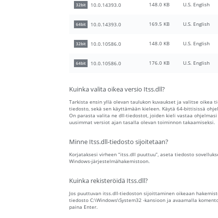
148.0 KB
U.S. English
10.0.14393.0
32bit
169.5 KB
U.S. English
10.0.14393.0
64bit
148.0 KB
U.S. English
10.0.10586.0
32bit
176.0 KB
U.S. English
10.0.10586.0
64bit
Kuinka valita oikea versio Itss.dll?
Tarkista ensin yllä olevan taulukon kuvaukset ja valitse oikea t
tiedosto, sekä sen käyttämään kieleen. Käytä 64-bittisissä ohjelm
On parasta valita ne dll-tiedostot, joiden kieli vastaa ohjelmasi
uusimmat versiot ajan tasalla olevan toiminnon takaamiseksi.
Minne Itss.dll-tiedosto sijoitetaan?
Korjataksesi virheen “itss.dll puuttuu”, aseta tiedosto sovelluks
Windows-järjestelmähakemistoon.
Kuinka rekisteröidä Itss.dll?
Jos puuttuvan itss.dll-tiedoston sijoittaminen oikeaan hakemist
tiedosto C:\Windows\System32 -kansioon ja avaamalla komentokeho
paina Enter.