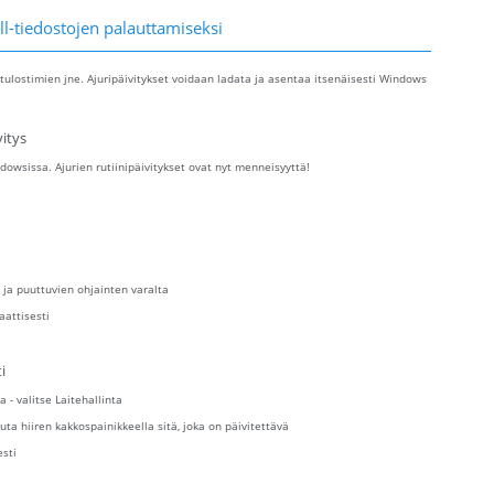
ll-tiedostojen palauttamiseksi
tulostimien jne. Ajuripäivitykset voidaan ladata ja asentaa itsenäisesti Windows
itys
owsissa. Ajurien rutiinipäivitykset ovat nyt menneisyyttä!
 ja puuttuvien ohjainten varalta
aattisesti
i
a - valitse Laitehallinta
uta hiiren kakkospainikkeella sitä, joka on päivitettävä
esti