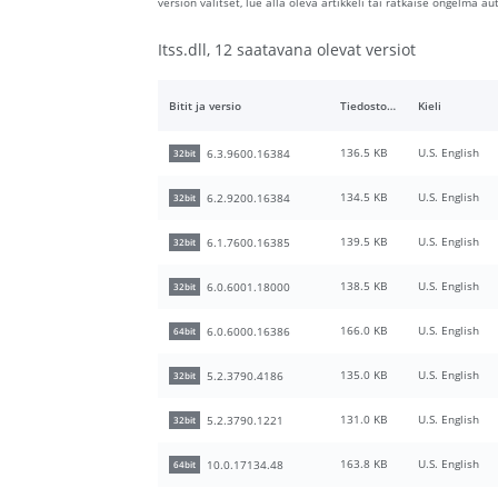
version valitset, lue alla oleva artikkeli tai ratkaise ongelma 
Itss.dll, 12 saatavana olevat versiot
Bitit ja versio
Tiedoston koko
Kieli
136.5 KB
U.S. English
6.3.9600.16384
32bit
134.5 KB
U.S. English
6.2.9200.16384
32bit
139.5 KB
U.S. English
6.1.7600.16385
32bit
138.5 KB
U.S. English
6.0.6001.18000
32bit
166.0 KB
U.S. English
6.0.6000.16386
64bit
135.0 KB
U.S. English
5.2.3790.4186
32bit
131.0 KB
U.S. English
5.2.3790.1221
32bit
163.8 KB
U.S. English
10.0.17134.48
64bit