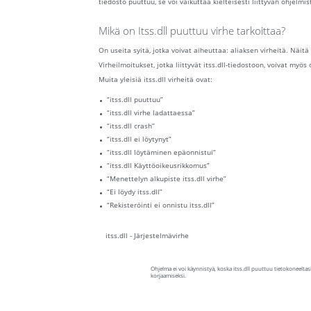
tiedosto puuttuu, se voi vaikuttaa kielteisesti liittyvän ohjelmi
Mikä on Itss.dll puuttuu virhe tarkoittaa?
On useita syitä, jotka voivat aiheuttaa: aliaksen virheitä. Näitä
Virheilmoitukset, jotka liittyvät itss.dll-tiedostoon, voivat myös
Muita yleisiä itss.dll virheitä ovat:
“itss.dll puuttuu”
“itss.dll virhe ladattaessa”
“itss.dll crash”
“itss.dll ei löytynyt”
“itss.dll löytäminen epäonnistui”
“itss.dll Käyttöoikeusrikkomus”
“Menettelyn alkupiste itss.dll virhe”
“Ei löydy itss.dll”
“Rekisteröinti ei onnistu itss.dll”
itss.dll - Järjestelmävirhe
Ohjelma ei voi käynnistyä, koska itss.dll puuttuu tietokoneelta
korjaamiseksi.