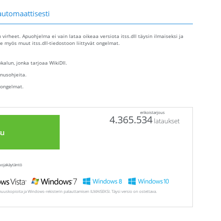
automaattisesti
n virheet. Apuohjelma ei vain lataa oikeaa versiota itss.dll täysin ilmaiseksi ja
 myös muut itss.dll-tiedostoon liittyvät ongelmat.
alun, jonka tarjoaa WikiDll.
nusohjeita.
 ongelmat.
erikoistarjous
4.365.534
lataukset
su
uojakäytäntö
muuskopioita ja Windows-rekisterin palauttamisen ILMAISEKSI. Täysi versio on ostettava.