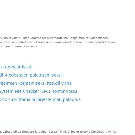
olevista tavoista - manuaalista tai automaattista - ongelman ratkaisemiseksi.
 ja laitat sen pelin/sovelluksen asennuskansioon, kun taas toinen menetelmä on
ttisesti pienellä vaivalla.
 automaattisesti
dll-tiedostojen palauttamiseksi
jelmien korjaamiseksi itss.dll virhe
System File Checker (SFC) -toiminnossa
dosto suorittamalla järjestelmän palautus
ot, valitse oikea tiedosto ja paina "Lataa" -linkkiä. Jos et pysty päättämään, minkä