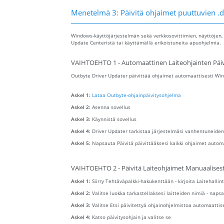
Menetelmä 3: Päivitä ohjaimet puuttuvien .d
Windows-käyttöjärjestelmän sekä verkkosovittimien, näyttöjen, 
Update Centeristä tai käyttämällä erikoistuneita apuohjelmia.
VAIHTOEHTO 1 - Automaattinen Laiteohjainten Päiv
Outbyte Driver Updater päivittää ohjaimet automaattisesti Wind
Askel 1:
Lataa Outbyte-ohjainpäivitysohjelma
Askel 2:
Asenna sovellus
Askel 3:
Käynnistä sovellus
Askel 4:
Driver Updater tarkistaa järjestelmäsi vanhentuneiden
Askel 5:
Napsauta Päivitä päivittääksesi kaikki ohjaimet autom
VAIHTOEHTO 2 - Päivitä Laiteohjaimet Manuaalisest
Askel 1:
Siirry Tehtäväpalkki-hakukenttään - kirjoita Laitehallint
Askel 2:
Valitse luokka tarkastellaksesi laitteiden nimiä - napsa
Askel 3:
Valitse Etsi päivitettyä ohjainohjelmistoa automaattis
Askel 4:
Katso päivitysohjain ja valitse se