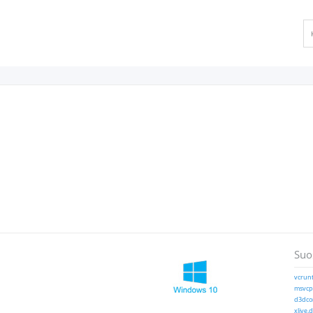
Suos
vcrunt
msvcp1
d3dcom
xlive.d