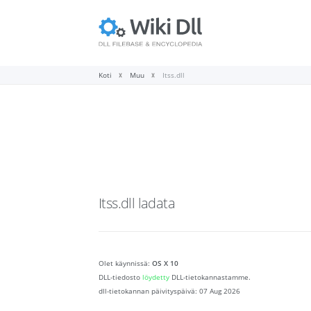
Koti
Muu
Itss.dll
Itss.dll
ladata
Olet käynnissä:
OS X 10
DLL-tiedosto
löydetty
DLL-tietokannastamme.
dll-tietokannan päivityspäivä:
07 Aug 2026