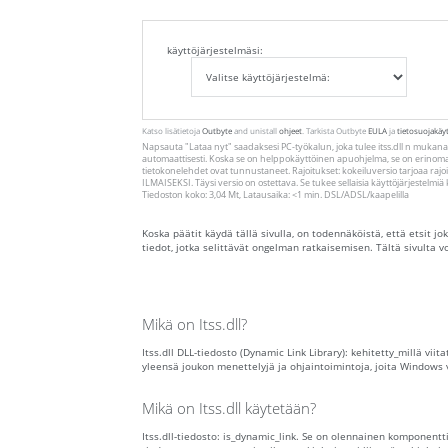
käyttöjärjestelmäsi:
Katso lisätietoja
Outbyte
and unistall
ohjeet
. Tarkista Outbyte
EULA
ja
tietosuojakäy
Napsauta
"Lataa nyt"
saadaksesi PC-työkalun, joka tulee itss.dll n mukana
automaattisesti. Koska se on helppokäyttöinen apuohjelma, se on erinomai
tietokonelehdet ovat tunnustaneet. Rajoitukset: kokeiluversio tarjoaa ra
ILMAISEKSI. Täysi versio on ostettava. Se tukee sellaisia ​​käyttöjärjestelm
Tiedoston koko: 3,04 Mt, Latausaika: <1 min. DSL/ADSL/kaapelilla
Koska päätit käydä tällä sivulla, on todennäköistä, että etsit jok
tiedot, jotka selittävät ongelman ratkaisemisen. Tältä sivulta vo
Mikä on Itss.dll?
Itss.dll DLL-tiedosto (Dynamic Link Library): kehitetty_millä vi
yleensä joukon menettelyjä ja ohjaintoimintoja, joita Windows 
Mikä on Itss.dll käytetään?
Itss.dll-tiedosto: is_dynamic_link. Se on olennainen komponentti