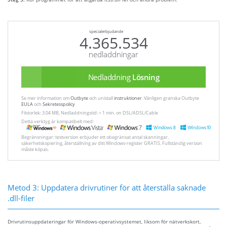
specialerbjudande
4.365.534
nedladdningar
Nedladdning
Lösning
Se mer information om
Outbyte
och unistall
instruktioner
. Vänligen granska Outbyte
EULA
och
Sekretesspolicy
Filstorlek: 3.04 MB, Nedladdningstid: < 1 min. on DSL/ADSL/Cable
Detta verktyg är kompatibelt med:
Begränsningar: testversion erbjuder ett obegränsat antal skanningar,
säkerhetskopiering, återställning av ditt Windows-register GRATIS. Fullständig version
måste köpas.
Metod 3: Uppdatera drivrutiner för att återställa saknade
.dll-filer
Drivrutinsuppdateringar för Windows-operativsystemet, liksom för nätverkskort,