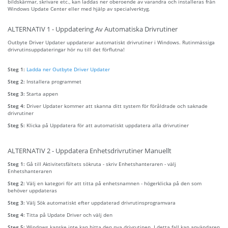
bildskärmar, skrivare etc., kan laddas ner oberoende av varandra och installeras från
Windows Update Center eller med hjälp av specialverktyg.
ALTERNATIV 1 - Uppdatering Av Automatiska Drivrutiner
Outbyte Driver Updater uppdaterar automatiskt drivrutiner i Windows. Rutinmässiga
drivrutinsuppdateringar hör nu till det förflutna!
Steg 1:
Ladda ner Outbyte Driver Updater
Steg 2:
Installera programmet
Steg 3:
Starta appen
Steg 4:
Driver Updater kommer att skanna ditt system för föråldrade och saknade
drivrutiner
Steg 5:
Klicka på Uppdatera för att automatiskt uppdatera alla drivrutiner
ALTERNATIV 2 - Uppdatera Enhetsdrivrutiner Manuellt
Steg 1:
Gå till Aktivitetsfältets sökruta - skriv Enhetshanteraren - välj
Enhetshanteraren
Steg 2:
Välj en kategori för att titta på enhetsnamnen - högerklicka på den som
behöver uppdateras
Steg 3:
Välj Sök automatiskt efter uppdaterad drivrutinsprogramvara
Steg 4:
Titta på Update Driver och välj den
Steg 5:
Windows kanske inte kan hitta den nya drivrutinen. I detta fall kan användaren