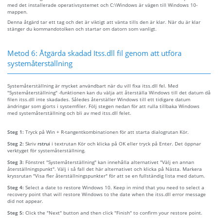
med det installerade operativsystemet och C:\Windows är vägen till Windows 10-
mappen.
Denna åtgärd tar ett tag och det är viktigt att vänta tills den är klar. När du är klar
stänger du kommandotolken och startar om datorn som vanligt.
Metod 6: Åtgärda skadad Itss.dll fil genom att utföra
systemåterställning
Systemåterställning är mycket användbart när du vill fixa itss.dll fel. Med
"Systemåterställning" -funktionen kan du välja att återställa Windows till det datum då
filen itss.dll inte skadades. Således återställer Windows till ett tidigare datum
ändringar som gjorts i systemfiler. Följ stegen nedan för att rulla tillbaka Windows
med systemåterställning och bli av med itss.dll felet.
Steg 1:
Tryck på Win + R-tangentkombinationen för att starta dialogrutan Kör.
Steg 2:
Skriv
rstrui
i textrutan Kör och klicka på OK eller tryck på Enter. Det öppnar
verktyget för systemåterställning.
Steg 3:
Fönstret "Systemåterställning" kan innehålla alternativet "Välj en annan
återställningspunkt". Välj i så fall det här alternativet och klicka på Nästa. Markera
kryssrutan "Visa fler återställningspunkter" för att se en fullständig lista med datum.
Steg 4:
Select a date to restore Windows 10. Keep in mind that you need to select a
recovery point that will restore Windows to the date when the itss.dll error message
did not appear.
Steg 5:
Click the "Next" button and then click "Finish" to confirm your restore point.