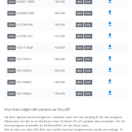
138.5 KB
6.0.6001.18000
32bit
MD5
SHA1
166.0 KB
6.0.6000.16386
64bit
MD5
SHA1
135.0 KB
5.2.3790.4186
32bit
MD5
SHA1
131.0 KB
5.2.3790.1221
32bit
MD5
SHA1
163.8 KB
10.0.17134.48
64bit
MD5
SHA1
148.0 KB
10.0.14393.0
32bit
MD5
SHA1
169.5 KB
10.0.14393.0
64bit
MD5
SHA1
148.0 KB
10.0.10586.0
32bit
MD5
SHA1
176.0 KB
10.0.10586.0
64bit
MD5
SHA1
Hur man väljer rätt version av Itss.dll?
Gå först igenom beskrivningarna i tabellen ovan och välj lämplig fil för ditt program.
Observera om det är en 64-bitars eller 32-bitars fil och språket den använder. För 64-
bitarsprogram använder du 64-bitarsfiler om de listas ovan.
Det är bäst att välja DLL-filer vars språk matchar programmets språk, om möjligt. Vi