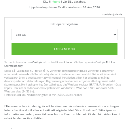
DLL-fil
found
i vår DLL-databas.
Uppdateringsdatum för dll-databasen:
06 Aug 2026
specialerbjudande
Ditt operativsystem:
LADDA NER NU
Se mer information om
Outbyte
och unistall
instruktioner
. Vänligen granska Outbyte
EULA
och
Sekretesspolicy
Klicka på
"Ladda ner nu"
för att få PC-verktyget som medföljer itss.dll. Verktyget bestämmer
automatiskt saknade dll-filer och erbjuder att installera dem automatiskt. Det är ett lättanvänt
verktyg och är ett utmärkt alternativ till manuell installation, vilket har erkänts av många
datorexperter och datortidningar. Begränsningar: testversion erbjuder ett obegränsat antal
skanningar, säkerhetskopiering, återställning av ditt Windows-register GRATIS. Full version måste
köpas. Den stöder sådana operativsystem som Windows 10, Windows 8 / 8.1, Windows 7 och
Windows Vista (64/32 bit).
Filstorlek: 3,04 MB, Nedladdningstid: <1 min. på DSL/ADSL/ kabel
Eftersom du bestämde dig för att besöka den här sidan är chansen att du antingen
letar efter itss.dll-fil eller ett sätt att åtgärda felet "itss.dll saknas". Titta igenom
informationen nedan, som förklarar hur du löser problemet. På den här sidan kan du
också ladda ner itss.dll-filen.