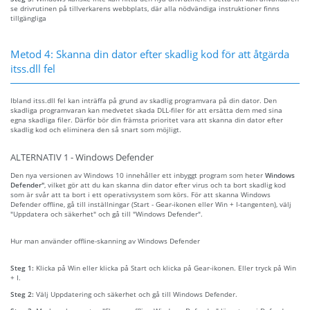
se drivrutinen på tillverkarens webbplats, där alla nödvändiga instruktioner finns
tillgängliga
Metod 4: Skanna din dator efter skadlig kod för att åtgärda
itss.dll fel
Ibland itss.dll fel kan inträffa på grund av skadlig programvara på din dator. Den
skadliga programvaran kan medvetet skada DLL-filer för att ersätta dem med sina
egna skadliga filer. Därför bör din främsta prioritet vara att skanna din dator efter
skadlig kod och eliminera den så snart som möjligt.
ALTERNATIV 1 - Windows Defender
Den nya versionen av Windows 10 innehåller ett inbyggt program som heter
Windows
Defender"
, vilket gör att du kan skanna din dator efter virus och ta bort skadlig kod
som är svår att ta bort i ett operativsystem som körs. För att skanna Windows
Defender offline, gå till inställningar (Start - Gear-ikonen eller Win + I-tangenten), välj
"Uppdatera och säkerhet" och gå till "Windows Defender".
Hur man använder offline-skanning av Windows Defender
Steg 1:
Klicka på Win eller klicka på Start och klicka på Gear-ikonen. Eller tryck på Win
+ I.
Steg 2:
Välj Uppdatering och säkerhet och gå till Windows Defender.