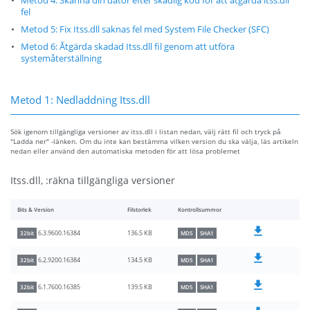
Metod 4: Skanna din dator efter skadlig kod för att åtgärda itss.dll
fel
Metod 5: Fix Itss.dll saknas fel med System File Checker (SFC)
Metod 6: Åtgärda skadad Itss.dll fil genom att utföra
systemåterställning
Metod 1: Nedladdning Itss.dll
Sök igenom tillgängliga versioner av itss.dll i listan nedan, välj rätt fil och tryck på
"Ladda ner" -länken. Om du inte kan bestämma vilken version du ska välja, läs artikeln
nedan eller använd den automatiska metoden för att lösa problemet
Itss.dll, :räkna tillgängliga versioner
Bits & Version
Filstorlek
Kontrollsummor
136.5 KB
6.3.9600.16384
32bit
MD5
SHA1
134.5 KB
6.2.9200.16384
32bit
MD5
SHA1
139.5 KB
6.1.7600.16385
32bit
MD5
SHA1