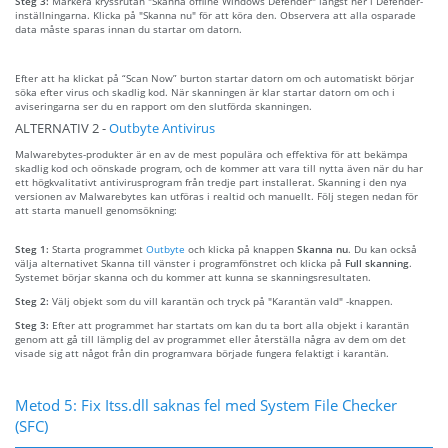
Steg 3:
Markera kryssrutan "Skanna offline Windows Defender" längst ner i Defender-
inställningarna. Klicka på "Skanna nu" för att köra den. Observera att alla osparade
data måste sparas innan du startar om datorn.
Efter att ha klickat på “Scan Now” burton startar datorn om och automatiskt börjar
söka efter virus och skadlig kod. När skanningen är klar startar datorn om och i
aviseringarna ser du en rapport om den slutförda skanningen.
ALTERNATIV 2 -
Outbyte Antivirus
Malwarebytes-produkter är en av de mest populära och effektiva för att bekämpa
skadlig kod och oönskade program, och de kommer att vara till nytta även när du har
ett högkvalitativt antivirusprogram från tredje part installerat. Skanning i den nya
versionen av Malwarebytes kan utföras i realtid och manuellt. Följ stegen nedan för
att starta manuell genomsökning:
Steg 1:
Starta programmet
Outbyte
och klicka på knappen
Skanna nu
. Du kan också
välja alternativet Skanna till vänster i programfönstret och klicka på
Full skanning
.
Systemet börjar skanna och du kommer att kunna se skanningsresultaten.
Steg 2:
Välj objekt som du vill karantän och tryck på "Karantän vald" -knappen.
Steg 3:
Efter att programmet har startats om kan du ta bort alla objekt i karantän
genom att gå till lämplig del av programmet eller återställa några av dem om det
visade sig att något från din programvara började fungera felaktigt i karantän.
Metod 5: Fix Itss.dll saknas fel med System File Checker
(SFC)