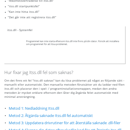
“Åtkomstöverträdelse till itss.dll”
“itss.dll startpunktsfel”
“Kan inte hitta itss.dll”
“Det går inte att registrera itss.dll”
itss.dll - Systemfel
Programmet kan inte starta eftersom itss.dll inte finns på din dator. Försök att installera
om programmet för att lösa problemet.
Hur fixar jag Itss.dll fel som saknas?
Om det finns ett fel "itss.dll saknas" kan du lösa problemet på något av följande sätt -
manuellt eller automatiskt. Den manuella metoden förutsätter att du laddar ned filen
itss.dll och placerar den i spel- / programinstallationsmappen, medan den andra
metoden är mycket enklare eftersom den låter dig åtgärda felet automatiskt med
minimal ansträngning.
Metod 1: Nedladdning Itss.dll
Metod 2: Åtgärda saknade Itss.dll fel automatiskt
Metod 3: Uppdatera drivrutiner för att återställa saknade .dll-filer