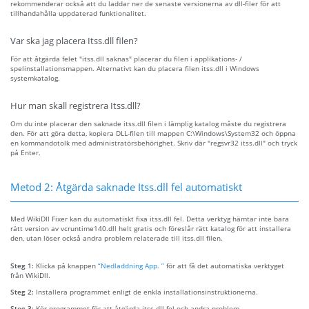
rekommenderar också att du laddar ner de senaste versionerna av dll-filer för att
tillhandahålla uppdaterad funktionalitet.
Var ska jag placera Itss.dll filen?
För att åtgärda felet "itss.dll saknas" placerar du filen i applikations- /
spelinstallationsmappen. Alternativt kan du placera filen itss.dll i Windows
systemkatalog.
Hur man skall registrera Itss.dll?
Om du inte placerar den saknade itss.dll filen i lämplig katalog måste du registrera
den. För att göra detta, kopiera DLL-filen till mappen C:\Windows\System32 och öppna
en kommandotolk med administratörsbehörighet. Skriv där "regsvr32 itss.dll" och tryck
på Enter.
Metod 2: Åtgärda saknade Itss.dll fel automatiskt
Med WikiDll Fixer kan du automatiskt fixa itss.dll fel. Detta verktyg hämtar inte bara
rätt version av vcruntime140.dll helt gratis och föreslår rätt katalog för att installera
den, utan löser också andra problem relaterade till itss.dll filen.
Steg 1:
Klicka på knappen
“Nedladdning App. ”
för att få det automatiska verktyget
från WikiDll.
Steg 2:
Installera programmet enligt de enkla installationsinstruktionerna.
Steg 3:
Kör programmet för att åtgärda itss.dll fel och andra problem.