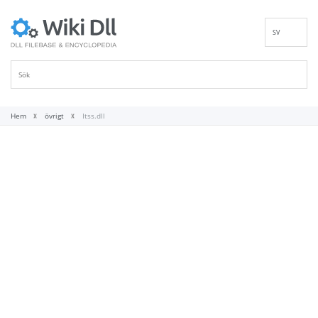
SV
EN
DE
ES
FR
Hem
övrigt
Itss.dll
IT
PT
RU
ID
NL
NN
VI
FI