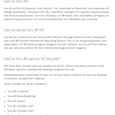
Vad är Itss.dll?
Itss.dll en DLL-fil (Dynamic Link Library) - file, utvecklad av Microsoft, som hänvisas till
viktiga systemfiler i Windows OS. Den innehåller vanligtvis en uppsättning procedurer
och drivrutinsfunktioner, som kan tillämpas av Windows. Den innehåller vanligtvis en
uppsättning procedurer och drivrutinsfunktioner som Windows kan använda.
Vad används Itss.dll till?
Itss.dll file, också känd som Microsoft® InfoTech Storage System Library, förknippas
ofta med Microsoft® Windows® Operating System. Det är en viktig komponent som
säkerställer att Windows-program fungerar korrekt. Således, om itss.dll filen saknas
kan det påverka arbetet för den tillhörande programvaran negativt.
Vad är Itss.dll saknas fel betyder?
Det finns flera orsaker som kan orsaka itss.dll fel. Dessa inkluderar problem med
Windows-registret, skadlig kod, felaktiga program och mer.
Felmeddelanden relaterade till filen itss.dll kan också indikera att filen var felaktigt
installerad, skadad eller raderad.
Andra vanliga itss.dll fel inkluderar:
“itss.dll is saknas”
“itss.dll felnedladdning”
“itss.dll krasch”
“itss.dll hittades inte”
“itss.dll hittades inte”