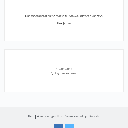
”Got my program going thanks to WikiDll. Thanks a lot guys!”
Alex James
1 000 000 +
Lyckliga användare!
Hem
Användningsvillkor
Sekretesspolicy
Kontakt