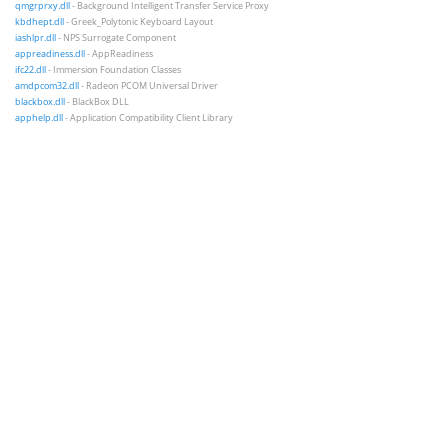
qmgrprxy.dll
- Background Intelligent Transfer Service Proxy
kbdhept.dll
- Greek_Polytonic Keyboard Layout
iashlpr.dll
- NPS Surrogate Component
appreadiness.dll
- AppReadiness
ifc22.dll
- Immersion Foundation Classes
amdpcom32.dll
- Radeon PCOM Universal Driver
blackbox.dll
- BlackBox DLL
apphelp.dll
- Application Compatibility Client Library