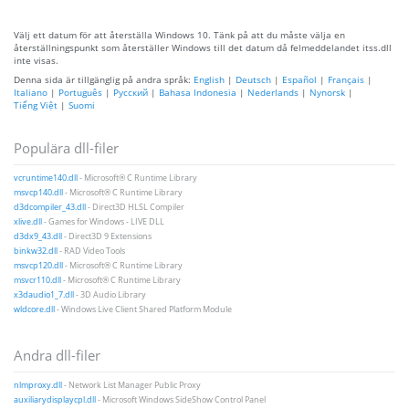
Välj ett datum för att återställa Windows 10. Tänk på att du måste välja en
återställningspunkt som återställer Windows till det datum då felmeddelandet itss.dll
inte visas.
Denna sida är tillgänglig på andra språk:
English
|
Deutsch
|
Español
|
Français
|
Italiano
|
Português
|
Русский
|
Bahasa Indonesia
|
Nederlands
|
Nynorsk
|
Tiếng Việt
|
Suomi
Populära dll-filer
vcruntime140.dll
- Microsoft® C Runtime Library
msvcp140.dll
- Microsoft® C Runtime Library
d3dcompiler_43.dll
- Direct3D HLSL Compiler
xlive.dll
- Games for Windows - LIVE DLL
d3dx9_43.dll
- Direct3D 9 Extensions
binkw32.dll
- RAD Video Tools
msvcp120.dll
- Microsoft® C Runtime Library
msvcr110.dll
- Microsoft® C Runtime Library
x3daudio1_7.dll
- 3D Audio Library
wldcore.dll
- Windows Live Client Shared Platform Module
Andra dll-filer
nlmproxy.dll
- Network List Manager Public Proxy
auxiliarydisplaycpl.dll
- Microsoft Windows SideShow Control Panel