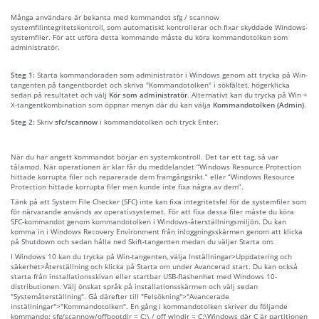
Många användare är bekanta med kommandot sfg / scannow
systemfilintegritetskontroll, som automatiskt kontrollerar och fixar skyddade Windows-
systemfiler. För att utföra detta kommando måste du köra kommandotolken som
administratör.
Steg 1:
Starta kommandoraden som administratör i Windows genom att trycka på Win-
tangenten på tangentbordet och skriva "Kommandotolken" i sökfältet, högerklicka
sedan på resultatet och välj
Kör som administratör
. Alternativt kan du trycka på Win +
X-tangentkombination som öppnar menyn där du kan välja
Kommandotolken (Admin)
.
Steg 2:
Skriv
sfc/scannow
i kommandotolken och tryck Enter.
När du har angett kommandot börjar en systemkontroll. Det tar ett tag, så var
tålamod. När operationen är klar får du meddelandet “Windows Resource Protection
hittade korrupta filer och reparerade dem framgångsrikt.” eller “Windows Resource
Protection hittade korrupta filer men kunde inte fixa några av dem”.
Tänk på att System File Checker (SFC) inte kan fixa integritetsfel för de systemfiler som
för närvarande används av operativsystemet. För att fixa dessa filer måste du köra
SFC-kommandot genom kommandotolken i Windows-återställningsmiljön. Du kan
komma in i Windows Recovery Environment från inloggningsskärmen genom att klicka
på Shutdown och sedan hålla ned Skift-tangenten medan du väljer Starta om.
I Windows 10 kan du trycka på Win-tangenten, välja Inställningar>Uppdatering och
säkerhet>Återställning och klicka på Starta om under Avancerad start. Du kan också
starta från installationsskivan eller startbar USB-flashenhet med Windows 10-
distributionen. Välj önskat språk på installationsskärmen och välj sedan
"Systemåterställning". Gå därefter till "Felsökning">"Avancerade
inställningar">"Kommandotolken". En gång i kommandotolken skriver du följande
kommando: sfg/scannow/offbootdir = C:\ / off windir = C:\Windows där C är partitionen