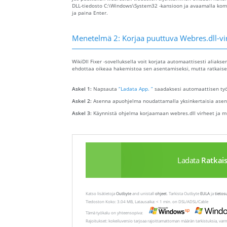
DLL-tiedosto C:\Windows\System32 -kansioon ja avaamalla koment
ja paina Enter.
Menetelmä 2: Korjaa puuttuva Webres.dll-vi
WikiDll Fixer -sovelluksella voit korjata automaattisesti aliakse
ehdottaa oikeaa hakemistoa sen asentamiseksi, mutta ratkaise
Askel 1:
Napsauta
“Ladata App. ”
saadaksesi automaattisen työk
Askel 2:
Asenna apuohjelma noudattamalla yksinkertaisia ​​asen
Askel 3:
Käynnistä ohjelma korjaamaan webres.dll virheet ja m
Ladata
Ratkai
Katso lisätietoja
Outbyte
and unistall
ohjeet
. Tarkista Outbyte
EULA
ja
tietos
Tiedoston Koko: 3.04 MB, Latausaika: < 1 min. on DSL/ADSL/Cable
Tämä työkalu on yhteensopiva:
Rajoitukset: kokeiluversio tarjoaa rajoittamattoman määrän tarkistuksia, var