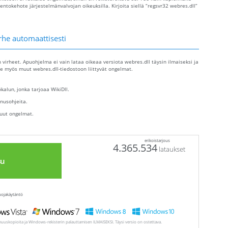
okehote järjestelmänvalvojan oikeuksilla. Kirjoita siellä “regsvr32 webres.dll”
rhe automaattisesti
n virheet. Apuohjelma ei vain lataa oikeaa versiota webres.dll täysin ilmaiseksi ja
e myös muut webres.dll-tiedostoon liittyvät ongelmat.
alun, jonka tarjoaa WikiDll.
nusohjeita.
uut ongelmat.
erikoistarjous
4.365.534
lataukset
su
uojakäytäntö
muuskopioita ja Windows-rekisterin palauttamisen ILMAISEKSI. Täysi versio on ostettava.