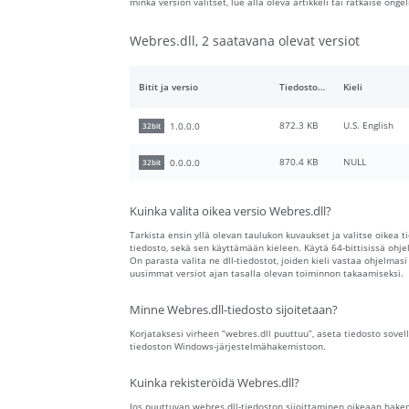
minkä version valitset, lue alla oleva artikkeli tai ratkaise o
Webres.dll, 2 saatavana olevat versiot
Bitit ja versio
Tiedoston koko
Kieli
872.3 KB
U.S. English
1.0.0.0
32bit
870.4 KB
NULL
0.0.0.0
32bit
Kuinka valita oikea versio Webres.dll?
Tarkista ensin yllä olevan taulukon kuvaukset ja valitse oikea t
tiedosto, sekä sen käyttämään kieleen. Käytä 64-bittisissä ohjelm
On parasta valita ne dll-tiedostot, joiden kieli vastaa ohjelmasi
uusimmat versiot ajan tasalla olevan toiminnon takaamiseksi.
Minne Webres.dll-tiedosto sijoitetaan?
Korjataksesi virheen “webres.dll puuttuu”, aseta tiedosto sovel
tiedoston Windows-järjestelmähakemistoon.
Kuinka rekisteröidä Webres.dll?
Jos puuttuvan webres.dll-tiedoston sijoittaminen oikeaan hakem