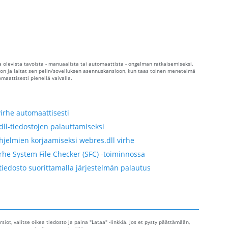
la olevista tavoista - manuaalista tai automaattista - ongelman ratkaisemiseksi.
on ja laitat sen pelin/sovelluksen asennuskansioon, kun taas toinen menetelmä
maattisesti pienellä vaivalla.
irhe automaattisesti
dll-tiedostojen palauttamiseksi
hjelmien korjaamiseksi webres.dll virhe
rhe System File Checker (SFC) -toiminnossa
tiedosto suorittamalla järjestelmän palautus
rsiot, valitse oikea tiedosto ja paina "Lataa" -linkkiä. Jos et pysty päättämään,