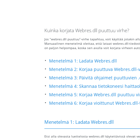
Kuinka korjata Webres.dll puuttuu virhe?
Jos “webres.dll puuttuu”-virhe tapahtuu, voit käyttää jotakin al
Manuaalinen menetelmä olettaa, että lataat webres.dll-tiedost
on paljon helpompaa, koska sen avulla voit korjata virheen auto
Menetelmä 1: Ladata Webres.dll
Menetelmä 2: Korjaa puuttuva Webres.dll-v
Menetelmä 3: Päivitä ohjaimet puuttuvien .
Menetelmä 4: Skannaa tietokoneesi haittao
Menetelmä 5: Korjaa Webres.dll puuttuu vi
Menetelmä 6: Korjaa vioittunut Webres.dll-
Menetelmä 1: Ladata Webres.dll
Etsi alla olevasta luettelosta webres.dll käytettävissä olevat ve