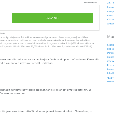
erikoistarjous
d3dx9_
binkw3
msvcp1
msvcr1
LATAA NYT
x3daud
wldcor
täntö
Muu
ana. Apuohjelma määrittää automaattisesti puuttuvat dll-tiedostot ja tarjoaa niiden
se on erinomainen vaihtoehto manuaaliselle asennukselle, jonka monet tietotekniikan
ersio tarjoaa rajoittamattoman määrän tarkistuksia, varmuuskopioita ja Windows-rekisterin
eapqec
äyttöjärjestelmiä kuin Windows 10, Windows 8 / 8.1, Windows 7 ja Windows Vista (64/32 bit).
kbdcan
inetco
api-ms
ko webres.dll-tiedostoa tai tapaa korjata "webres.dll puuttuu" -virheen. Katso alla
msvfw3
vulta voit ladata myös webres.dll-tiedoston.
fhsvc.d
teamvi
bib.dll
cyggcc
termsr
 viitataan Windows-käyttöjärjestelmän tärkeisiin järjestelmätiedostoihin. Se
Windows voi soveltaa.
tti, joka varmistaa, että Windows-ohjelmat toimivat oikein. Näin ollen, jos