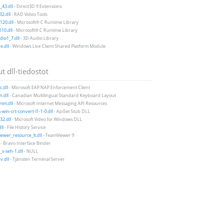
43.dll
- Direct3D 9 Extensions
2.dll
- RAD Video Tools
20.dll
- Microsoft® C Runtime Library
10.dll
- Microsoft® C Runtime Library
io1_7.dll
- 3D Audio Library
e.dll
- Windows Live Client Shared Platform Module
t dll-tiedostot
.dll
- Microsoft EAP NAP Enforcement Client
.dll
- Canadian Multilingual Standard Keyboard Layout
mm.dll
- Microsoft Internet Messaging API Resources
-win-crt-convert-l1-1-0.dll
- ApiSet Stub DLL
2.dll
- Microsoft Video for Windows DLL
ll
- File History Service
ewer_resource_lt.dll
- TeamViewer 9
- Bravo Interface Binder
_s-seh-1.dll
- NULL
v.dll
- Tjänsten Terminal Server