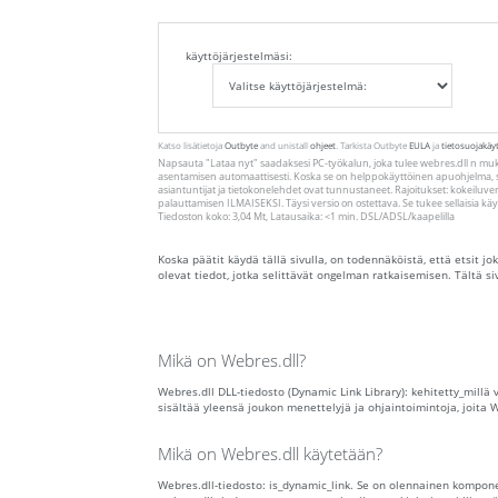
käyttöjärjestelmäsi:
Katso lisätietoja
Outbyte
and unistall
ohjeet
. Tarkista Outbyte
EULA
ja
tietosuojakäy
Napsauta
"Lataa nyt"
saadaksesi PC-työkalun, joka tulee webres.dll n muk
asentamisen automaattisesti. Koska se on helppokäyttöinen apuohjelma, 
asiantuntijat ja tietokonelehdet ovat tunnustaneet. Rajoitukset: kokeiluv
palauttamisen ILMAISEKSI. Täysi versio on ostettava. Se tukee sellaisia ​​k
Tiedoston koko: 3,04 Mt, Latausaika: <1 min. DSL/ADSL/kaapelilla
Koska päätit käydä tällä sivulla, on todennäköistä, että etsit jo
olevat tiedot, jotka selittävät ongelman ratkaisemisen. Tältä si
Mikä on Webres.dll?
Webres.dll DLL-tiedosto (Dynamic Link Library): kehitetty_millä
sisältää yleensä joukon menettelyjä ja ohjaintoimintoja, joita 
Mikä on Webres.dll käytetään?
Webres.dll-tiedosto: is_dynamic_link. Se on olennainen komponen