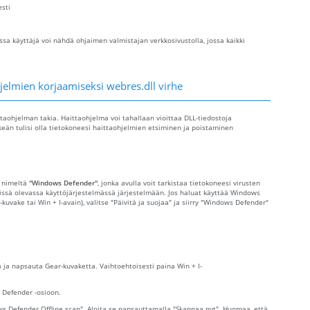
esti
sa käyttäjä voi nähdä ohjaimen valmistajan verkkosivustolla, jossa kaikki
jelmien korjaamiseksi webres.dll virhe
ttaohjelman takia. Haittaohjelma voi tahallaan vioittaa DLL-tiedostoja
keän tulisi olla tietokoneesi haittaohjelmien etsiminen ja poistaminen
s nimeltä
"Windows Defender"
, jonka avulla voit tarkistaa tietokoneesi virusten
nnissä olevassa käyttöjärjestelmässä järjestelmään. Jos haluat käyttää Windows
-kuvake tai Win + I-avain), valitse "Päivitä ja suojaa" ja siirry "Windows Defender"
 ja napsauta Gear-kuvaketta. Vaihtoehtoisesti paina Win + I-
s Defender -osioon.
s Defender Offline scan". Aloita se napsauttamalla "Skannaa nyt". Huomaa, että