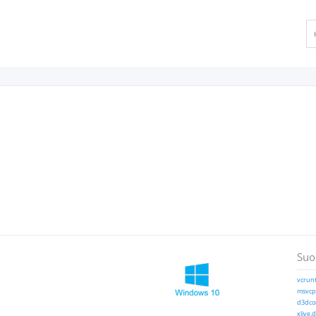
Suos
vcrunt
msvcp1
d3dcom
xlive.d