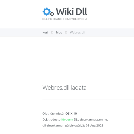
Koti
Muu
Webres.dll
Webres.dll
ladata
Olet käynnissä:
OS X 10
DLL-tiedosto
löydetty
DLL-tietokannastamme.
dll-tietokannan päivityspäivä:
09 Aug 2026