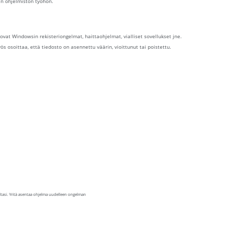
vän ohjelmiston työhön.
 ovat Windowsin rekisteriongelmat, haittaohjelmat, vialliset sovellukset jne.
yös osoittaa, että tiedosto on asennettu väärin, vioittunut tai poistettu.
ltasi. Yritä asentaa ohjelma uudelleen ongelman