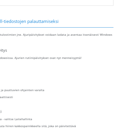
ll-tiedostojen palauttamiseksi
tulostimien jne. Ajuripäivitykset voidaan ladata ja asentaa itsenäisesti Windows
itys
owsissa. Ajurien rutiinipäivitykset ovat nyt menneisyyttä!
 ja puuttuvien ohjainten varalta
aattisesti
i
a - valitse Laitehallinta
uta hiiren kakkospainikkeella sitä, joka on päivitettävä