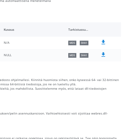
ngelma automaattisella menetelmällä
Kuvaus
Tarkistussummat
N/A
MD5
SHA1
NULL
MD5
SHA1
iedosto ohjelmallesi. Kiinnitä huomiota siihen, onko kyseessä 64- vai 32-bittinen
issa 64-bittisiä tiedostoja, jos ne on lueteltu yllä.
 kieltä, jos mahdollista. Suosittelemme myös, että lataat dll-tiedostojen
luksen/pelin asennuskansioon. Vaihtoehtoisesti voit sijoittaa webres.dll-
istoon ei ratkaise ongelmaa, sinun on rekisteröitävä se. Tee näin kopioimalla