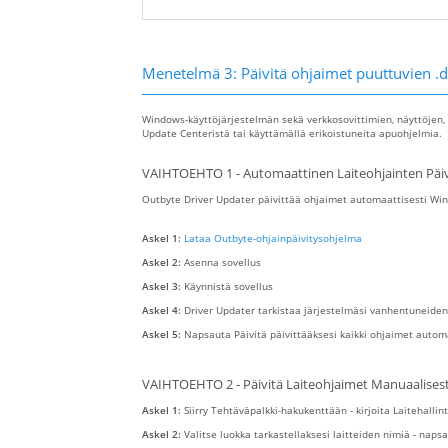
Menetelmä 3: Päivitä ohjaimet puuttuvien .d
Windows-käyttöjärjestelmän sekä verkkosovittimien, näyttöjen, 
Update Centeristä tai käyttämällä erikoistuneita apuohjelmia.
VAIHTOEHTO 1 - Automaattinen Laiteohjainten Päiv
Outbyte Driver Updater päivittää ohjaimet automaattisesti Wind
Askel 1:
Lataa Outbyte-ohjainpäivitysohjelma
Askel 2:
Asenna sovellus
Askel 3:
Käynnistä sovellus
Askel 4:
Driver Updater tarkistaa järjestelmäsi vanhentuneiden
Askel 5:
Napsauta Päivitä päivittääksesi kaikki ohjaimet autom
VAIHTOEHTO 2 - Päivitä Laiteohjaimet Manuaalisest
Askel 1:
Siirry Tehtäväpalkki-hakukenttään - kirjoita Laitehallint
Askel 2:
Valitse luokka tarkastellaksesi laitteiden nimiä - napsa