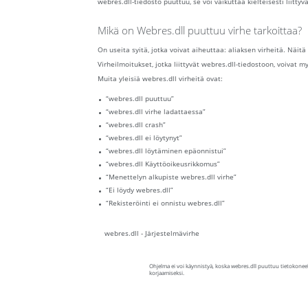
webres.dll-tiedosto puuttuu, se voi vaikuttaa kielteisesti liitty
Mikä on Webres.dll puuttuu virhe tarkoittaa?
On useita syitä, jotka voivat aiheuttaa: aliaksen virheitä. Näitä
Virheilmoitukset, jotka liittyvät webres.dll-tiedostoon, voivat m
Muita yleisiä webres.dll virheitä ovat:
“webres.dll puuttuu”
“webres.dll virhe ladattaessa”
“webres.dll crash”
“webres.dll ei löytynyt”
“webres.dll löytäminen epäonnistui”
“webres.dll Käyttöoikeusrikkomus”
“Menettelyn alkupiste webres.dll virhe”
“Ei löydy webres.dll”
“Rekisteröinti ei onnistu webres.dll”
webres.dll - Järjestelmävirhe
Ohjelma ei voi käynnistyä, koska webres.dll puuttuu tietokonee
korjaamiseksi.