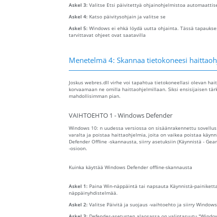
Askel 3:
Valitse Etsi päivitettyä ohjainohjelmistoa automaattis
Askel 4:
Katso päivitysohjain ja valitse se
Askel 5:
Windows ei ehkä löydä uutta ohjainta. Tässä tapaukses
tarvittavat ohjeet ovat saatavilla
Menetelmä 4: Skannaa tietokoneesi haittaoh
Joskus webres.dll virhe voi tapahtua tietokoneellasi olevan hai
korvaamaan ne omilla haittaohjelmillaan. Siksi ensisijaisen tär
mahdollisimman pian.
VAIHTOEHTO 1 - Windows Defender
Windows 10: n uudessa versiossa on sisäänrakennettu sovellu
varalta ja poistaa haittaohjelmia, joita on vaikea poistaa käy
Defender Offline -skannausta, siirry asetuksiin (Käynnistä - Gear
-osioon.
Kuinka käyttää Windows Defender offline-skannausta
Askel 1:
Paina Win-näppäintä tai napsauta Käynnistä-painiketta
näppäinyhdistelmää.
Askel 2:
Valitse Päivitä ja suojaus -vaihtoehto ja siirry Window
Askel 3:
Defender-asetusten alaosassa on valintaruutu "Window