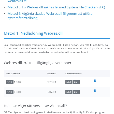
webres.dll fel
Metod 5: Fix Webres.dll saknas fel med System File Checker (SFC)
Metod 6: Åtgärda skadad Webres.dll fil genom att utföra
systemåterställning
Metod 1: Nedladdning Webres.dll
Sök igenom tillgängliga versioner av webres.dll i listan nedan, välj rätt fil och tryck på
"Ladda ner" -länken. Om du inte kan bestämma vilken version du ska välja, läs artikeln
nedan eller använd den automatiska metoden för att lösa problemet
Webres.dll, :räkna tillgängliga versioner
Bits & Version
Filstorlek
Kontrollsummor
872.3 KB
1.0.0.0
32bit
MD5
SHA1
870.4 KB
0.0.0.0
32bit
MD5
SHA1
Hur man väljer rätt version av Webres.dll?
Gå först igenom beskrivningarna i tabellen ovan och välj lämplig fil för ditt program.