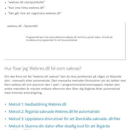
“webres.dll startpunktsfel”
“Kan inte hitta webres.dll”
“Det går inte att registrera webres.dll”
webres.dll - Systemfel
Programmet kan inte starta eftersom webres.dll inte finns på din dator. Försök att
installera om programmet för att lösa problemet.
Hur fixar jag Webres.dll fel som saknas?
Om det finns ett fel "webres.dll saknas" kan du lösa problemet på något av följande
sätt - manuellt eller automatiskt. Den manuella metoden förutsätter att du laddar ned
filen webres.dll och placerar den i spel- / programinstallationsmappen, medan den
andra metoden är mycket enklare eftersom den låter dig åtgärda felet automatiskt
med minimal ansträngning.
Metod 1: Nedladdning Webres.dll
Metod 2: Åtgärda saknade Webres.dll fel automatiskt
Metod 3: Uppdatera drivrutiner för att återställa saknade .dll-filer
Metod 4: Skanna din dator efter skadlig kod för att åtgärda