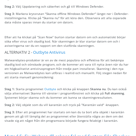
Steg 2:
Välj Uppdatering och säkerhet och gå till Windows Defender.
Steg 3:
Markera kryssrutan "Skanna offline Windows Defender" längst ner i Defender-
inställningarna. Klicka på "Skanna nu" för att köra den. Observera att alla osparade
data måste sparas innan du startar om datorn.
Efter att ha klickat på “Scan Now” burton startar datorn om och automatiskt börjar
söka efter virus och skadlig kod. När skanningen är klar startar datorn om och i
aviseringarna ser du en rapport om den slutförda skanningen.
ALTERNATIV 2 -
Outbyte Antivirus
Malwarebytes-produkter är en av de mest populära och effektiva för att bekämpa
skadlig kod och oönskade program, och de kommer att vara till nytta även när du har
ett högkvalitativt antivirusprogram från tredje part installerat. Skanning i den nya
versionen av Malwarebytes kan utföras i realtid och manuellt. Följ stegen nedan för
att starta manuell genomsökning:
Steg 1:
Starta programmet
Outbyte
och klicka på knappen
Skanna nu
. Du kan också
välja alternativet Skanna till vänster i programfönstret och klicka på
Full skanning
.
Systemet börjar skanna och du kommer att kunna se skanningsresultaten.
Steg 2:
Välj objekt som du vill karantän och tryck på "Karantän vald" -knappen.
Steg 3:
Efter att programmet har startats om kan du ta bort alla objekt i karantän
genom att gå till lämplig del av programmet eller återställa några av dem om det
visade sig att något från din programvara började fungera felaktigt i karantän.