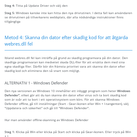
Steg 4:
Titta på Update Driver och välj den
Steg 5:
Windows kanske inte kan hitta den nya drivrutinen. I detta fall kan användaren
se drivrutinen på tillverkarens webbplats, där alla nödvändiga instruktioner finns
tillgängliga
Metod 4: Skanna din dator efter skadlig kod för att åtgärda
webres.dll fel
Ibland webres.dll fel kan inträffa på grund av skadlig programvara på din dator. Den
skadliga programvaran kan medvetet skada DLL-filer för att ersätta dem med sina
egna skadliga filer. Därför bör din främsta prioritet vara att skanna din dator efter
skadlig kod och eliminera den så snart som möjligt.
ALTERNATIV 1 - Windows Defender
Den nya versionen av Windows 10 innehåller ett inbyggt program som heter
Windows
Defender"
, vilket gör att du kan skanna din dator efter virus och ta bort skadlig kod
som är svår att ta bort i ett operativsystem som körs. För att skanna Windows
Defender offline, gå till inställningar (Start - Gear-ikonen eller Win + I-tangenten), välj
"Uppdatera och säkerhet" och gå till "Windows Defender".
Hur man använder offline-skanning av Windows Defender
Steg 1:
Klicka på Win eller klicka på Start och klicka på Gear-ikonen. Eller tryck på Win
+ I.