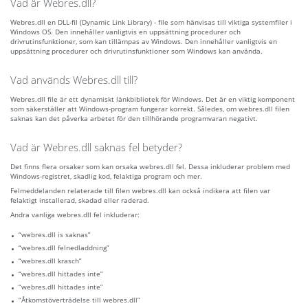
Vad är Webres.dll?
Webres.dll en DLL-fil (Dynamic Link Library) - file som hänvisas till viktiga systemfiler i
Windows OS. Den innehåller vanligtvis en uppsättning procedurer och
drivrutinsfunktioner, som kan tillämpas av Windows. Den innehåller vanligtvis en
uppsättning procedurer och drivrutinsfunktioner som Windows kan använda.
Vad används Webres.dll till?
Webres.dll file är ett dynamiskt länkbibliotek för Windows. Det är en viktig komponent
som säkerställer att Windows-program fungerar korrekt. Således, om webres.dll filen
saknas kan det påverka arbetet för den tillhörande programvaran negativt.
Vad är Webres.dll saknas fel betyder?
Det finns flera orsaker som kan orsaka webres.dll fel. Dessa inkluderar problem med
Windows-registret, skadlig kod, felaktiga program och mer.
Felmeddelanden relaterade till filen webres.dll kan också indikera att filen var
felaktigt installerad, skadad eller raderad.
Andra vanliga webres.dll fel inkluderar:
“webres.dll is saknas”
“webres.dll felnedladdning”
“webres.dll krasch”
“webres.dll hittades inte”
“webres.dll hittades inte”
“Åtkomstöverträdelse till webres.dll”