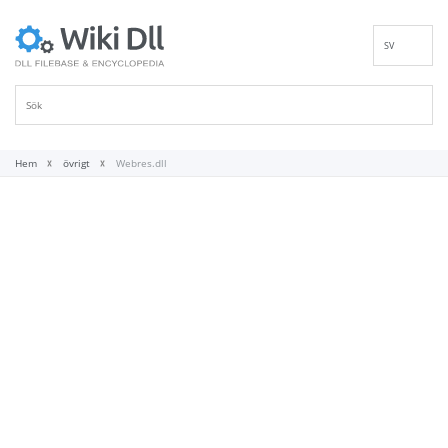
SV
EN
DE
ES
FR
Hem
övrigt
Webres.dll
IT
PT
RU
ID
NL
NN
VI
FI