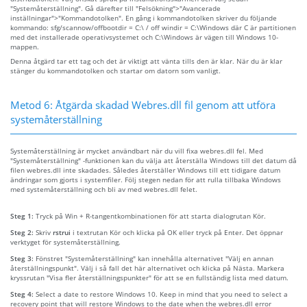
"Systemåterställning". Gå därefter till "Felsökning">"Avancerade
inställningar">"Kommandotolken". En gång i kommandotolken skriver du följande
kommando: sfg/scannow/offbootdir = C:\ / off windir = C:\Windows där C är partitionen
med det installerade operativsystemet och C:\Windows är vägen till Windows 10-
mappen.
Denna åtgärd tar ett tag och det är viktigt att vänta tills den är klar. När du är klar
stänger du kommandotolken och startar om datorn som vanligt.
Metod 6: Åtgärda skadad Webres.dll fil genom att utföra
systemåterställning
Systemåterställning är mycket användbart när du vill fixa webres.dll fel. Med
"Systemåterställning" -funktionen kan du välja att återställa Windows till det datum då
filen webres.dll inte skadades. Således återställer Windows till ett tidigare datum
ändringar som gjorts i systemfiler. Följ stegen nedan för att rulla tillbaka Windows
med systemåterställning och bli av med webres.dll felet.
Steg 1:
Tryck på Win + R-tangentkombinationen för att starta dialogrutan Kör.
Steg 2:
Skriv
rstrui
i textrutan Kör och klicka på OK eller tryck på Enter. Det öppnar
verktyget för systemåterställning.
Steg 3:
Fönstret "Systemåterställning" kan innehålla alternativet "Välj en annan
återställningspunkt". Välj i så fall det här alternativet och klicka på Nästa. Markera
kryssrutan "Visa fler återställningspunkter" för att se en fullständig lista med datum.
Steg 4:
Select a date to restore Windows 10. Keep in mind that you need to select a
recovery point that will restore Windows to the date when the webres.dll error