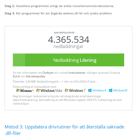
Steg 2:
Installera programmet enligt de enkla installationsinstruktionerna.
Steg 3:
Kör programmet för att åtgärda webres.dll fel och andra problem.
specialerbjudande
4.365.534
nedladdningar
Nedladdning
Lösning
Se mer information om
Outbyte
och unistall
instruktioner
. Vänligen granska Outbyte
EULA
och
Sekretesspolicy
Filstorlek: 3.04 MB, Nedladdningstid: < 1 min. on DSL/ADSL/Cable
Detta verktyg är kompatibelt med:
Begränsningar: testversion erbjuder ett obegränsat antal skanningar,
säkerhetskopiering, återställning av ditt Windows-register GRATIS. Fullständig version
måste köpas.
Metod 3: Uppdatera drivrutiner för att återställa saknade
.dll-filer