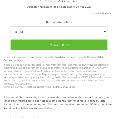
DLL-fil
found
i vår DLL-databas.
Uppdateringsdatum för dll-databasen:
09 Aug 2026
specialerbjudande
Ditt operativsystem:
LADDA NER NU
Se mer information om
Outbyte
och unistall
instruktioner
. Vänligen granska Outbyte
EULA
och
Sekretesspolicy
Klicka på
"Ladda ner nu"
för att få PC-verktyget som medföljer webres.dll. Verktyget bestämmer
automatiskt saknade dll-filer och erbjuder att installera dem automatiskt. Det är ett lättanvänt
verktyg och är ett utmärkt alternativ till manuell installation, vilket har erkänts av många
datorexperter och datortidningar. Begränsningar: testversion erbjuder ett obegränsat antal
skanningar, säkerhetskopiering, återställning av ditt Windows-register GRATIS. Full version måste
köpas. Den stöder sådana operativsystem som Windows 10, Windows 8 / 8.1, Windows 7 och
Windows Vista (64/32 bit).
Filstorlek: 3,04 MB, Nedladdningstid: <1 min. på DSL/ADSL/ kabel
Eftersom du bestämde dig för att besöka den här sidan är chansen att du antingen
letar efter webres.dll-fil eller ett sätt att åtgärda felet "webres.dll saknas". Titta
igenom informationen nedan, som förklarar hur du löser problemet. På den här sidan
kan du också ladda ner webres.dll-filen.