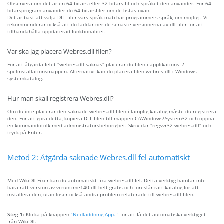
Observera om det är en 64-bitars eller 32-bitars fil och språket den använder. För 64-
bitarsprogram använder du 64-bitarsfiler om de listas ovan.
Det är bäst att välja DLL-filer vars språk matchar programmets språk, om möjligt. Vi
rekommenderar också att du laddar ner de senaste versionerna av dll-filer för att
tillhandahålla uppdaterad funktionalitet.
Var ska jag placera Webres.dll filen?
För att åtgärda felet "webres.dll saknas" placerar du filen i applikations- /
spelinstallationsmappen. Alternativt kan du placera filen webres.dll i Windows
systemkatalog.
Hur man skall registrera Webres.dll?
Om du inte placerar den saknade webres.dll filen i lämplig katalog måste du registrera
den. För att göra detta, kopiera DLL-filen till mappen C:\Windows\System32 och öppna
en kommandotolk med administratörsbehörighet. Skriv där "regsvr32 webres.dll" och
tryck på Enter.
Metod 2: Åtgärda saknade Webres.dll fel automatiskt
Med WikiDll Fixer kan du automatiskt fixa webres.dll fel. Detta verktyg hämtar inte
bara rätt version av vcruntime140.dll helt gratis och föreslår rätt katalog för att
installera den, utan löser också andra problem relaterade till webres.dll filen.
Steg 1:
Klicka på knappen
“Nedladdning App. ”
för att få det automatiska verktyget
från WikiDll.