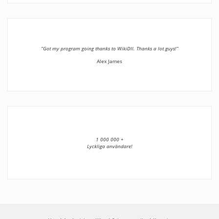
”Got my program going thanks to WikiDll. Thanks a lot guys!”
Alex James
1 000 000 +
Lyckliga användare!