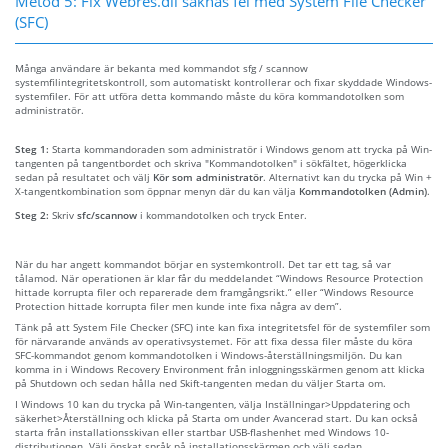
Metod 5: Fix Webres.dll saknas fel med System File Checker
(SFC)
Många användare är bekanta med kommandot sfg / scannow
systemfilintegritetskontroll, som automatiskt kontrollerar och fixar skyddade Windows-
systemfiler. För att utföra detta kommando måste du köra kommandotolken som
administratör.
Steg 1:
Starta kommandoraden som administratör i Windows genom att trycka på Win-
tangenten på tangentbordet och skriva "Kommandotolken" i sökfältet, högerklicka
sedan på resultatet och välj
Kör som administratör
. Alternativt kan du trycka på Win +
X-tangentkombination som öppnar menyn där du kan välja
Kommandotolken (Admin)
.
Steg 2:
Skriv
sfc/scannow
i kommandotolken och tryck Enter.
När du har angett kommandot börjar en systemkontroll. Det tar ett tag, så var
tålamod. När operationen är klar får du meddelandet “Windows Resource Protection
hittade korrupta filer och reparerade dem framgångsrikt.” eller “Windows Resource
Protection hittade korrupta filer men kunde inte fixa några av dem”.
Tänk på att System File Checker (SFC) inte kan fixa integritetsfel för de systemfiler som
för närvarande används av operativsystemet. För att fixa dessa filer måste du köra
SFC-kommandot genom kommandotolken i Windows-återställningsmiljön. Du kan
komma in i Windows Recovery Environment från inloggningsskärmen genom att klicka
på Shutdown och sedan hålla ned Skift-tangenten medan du väljer Starta om.
I Windows 10 kan du trycka på Win-tangenten, välja Inställningar>Uppdatering och
säkerhet>Återställning och klicka på Starta om under Avancerad start. Du kan också
starta från installationsskivan eller startbar USB-flashenhet med Windows 10-
distributionen. Välj önskat språk på installationsskärmen och välj sedan