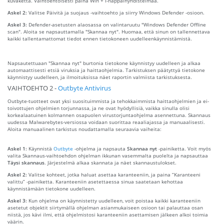
kuvaketta. Vaihtoehtoisesti paina Win + I-näppäinyhdistelmää.
Askel 2:
Valitse Päivitä ja suojaus -vaihtoehto ja siirry Windows Defender -osioon.
Askel 3:
Defender-asetusten alaosassa on valintaruutu "Windows Defender Offline
scan". Aloita se napsauttamalla "Skannaa nyt". Huomaa, että sinun on tallennettava
kaikki tallentamattomat tiedot ennen tietokoneen uudelleenkäynnistämistä.
Napsautettuaan "Skannaa nyt" burtonia tietokone käynnistyy uudelleen ja alkaa
automaattisesti etsiä viruksia ja haittaohjelmia. Tarkistuksen päätyttyä tietokone
käynnistyy uudelleen, ja ilmoituksissa näet raportin valmiista tarkistuksesta.
VAIHTOEHTO 2 -
Outbyte Antivirus
Outbyte-tuotteet ovat yksi suosituimmista ja tehokkaimmista haittaohjelmien ja ei-
toivottujen ohjelmien torjunnassa, ja ne ovat hyödyllisiä, vaikka sinulla olisi
korkealaatuinen kolmannen osapuolen virustorjuntaohjelma asennettuna. Skannaus
uudessa Malwarebytes-versiossa voidaan suorittaa reaaliajassa ja manuaalisesti.
Aloita manuaalinen tarkistus noudattamalla seuraavia vaiheita:
Askel 1:
Käynnistä
Outbyte
-ohjelma ja napsauta
Skannaa nyt
-painiketta. Voit myös
valita Skannaus-vaihtoehdon ohjelman ikkunan vasemmalta puolelta ja napsauttaa
Täysi skannaus
. Järjestelmä alkaa skannata ja näet skannaustulokset.
Askel 2:
Valitse kohteet, jotka haluat asettaa karanteeniin, ja paina “Karanteeni
valittu” -painiketta. Karanteeniin asetettaessa sinua saatetaan kehottaa
käynnistämään tietokone uudelleen.
Askel 3:
Kun ohjelma on käynnistetty uudelleen, voit poistaa kaikki karanteeniin
asetetut objektit siirtymällä ohjelman asianmukaiseen osioon tai palauttaa osan
niistä, jos kävi ilmi, että ohjelmistosi karanteeniin asettamisen jälkeen alkoi toimia
väärin.