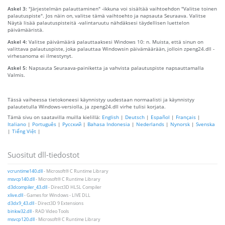
Askel 3:
"Järjestelmän palauttaminen" -ikkuna voi sisältää vaihtoehdon "Valitse toinen
palautuspiste". Jos näin on, valitse tämä vaihtoehto ja napsauta Seuraava. Valitse
Näytä lisää palautuspisteitä -valintaruutu nähdäksesi täydellisen luettelon
päivämääristä.
Askel 4:
Valitse päivämäärä palauttaaksesi Windows 10: n. Muista, että sinun on
valittava palautuspiste, joka palauttaa Windowsin päivämäärään, jolloin zpeng24.dll -
virhesanoma ei ilmestynyt.
Askel 5:
Napsauta Seuraava-painiketta ja vahvista palautuspiste napsauttamalla
Valmis.
Tässä vaiheessa tietokoneesi käynnistyy uudestaan ​​normaalisti ja käynnistyy
palautetulla Windows-versiolla, ja zpeng24.dll virhe tulisi korjata.
Tämä sivu on saatavilla muilla kielillä:
English
|
Deutsch
|
Español
|
Français
|
Italiano
|
Português
|
Русский
|
Bahasa Indonesia
|
Nederlands
|
Nynorsk
|
Svenska
|
Tiếng Việt
|
Suositut dll-tiedostot
vcruntime140.dll
- Microsoft® C Runtime Library
msvcp140.dll
- Microsoft® C Runtime Library
d3dcompiler_43.dll
- Direct3D HLSL Compiler
xlive.dll
- Games for Windows - LIVE DLL
d3dx9_43.dll
- Direct3D 9 Extensions
binkw32.dll
- RAD Video Tools
msvcp120.dll
- Microsoft® C Runtime Library