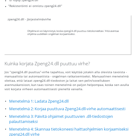
“Ei löydy zpeng24.dll”
“Rekisteröinti ei onnistu zpeng24.dll”
zpeng24.dll - Järjestelmävirhe
Ohjelma ei voi käynnistyä, koska zpeng24.dll puuttuu tietokoneeltasi. Yritä asentaa
ohjelma uudelleen ongelman korjaamiseksi.
Kuinka korjata Zpeng24.dll puuttuu virhe?
Jos “zpeng24.dll puuttuu”-virhe tapahtuu, voit käyttää jotakin alla olevista tavoista -
manuaalista tai automaattista - ongelman ratkaisemiseksi. Manuaalinen menetelmä
olettaa, että lataat zpeng24.dll-tiedoston ja laitat sen pelin/sovelluksen
asennuskansioon, kun taas toinen menetelmä on paljon helpompaa, koska sen avulla
voit korjata virheen automaattisesti pienellä vaivalla.
Menetelmä 1: Ladata Zpeng24.dll
Menetelmä 2: Korjaa puuttuva Zpeng24.dll-virhe automaattisesti
Menetelmä 3: Päivitä ohjaimet puuttuvien .dll-tiedostojen
palauttamiseksi
Menetelmä 4: Skannaa tietokoneesi haittaohjelmien korjaamiseksi
zpeng24.dll virhe