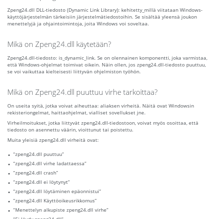
Zpeng24.dll DLL-tiedosto (Dynamic Link Library): kehitetty_millä viitataan Windows-
käyttöjärjestelmän tärkeisiin järjestelmätiedostoihin. Se sisältää yleensä joukon
menettelyjä ja ohjaintoimintoja, joita Windows voi soveltaa.
Mikä on Zpeng24.dll käytetään?
Zpeng24.dll-tiedosto: is_dynamic_link. Se on olennainen komponentti, joka varmistaa,
että Windows-ohjelmat toimivat oikein. Näin ollen, jos zpeng24.dll-tiedosto puuttuu,
se voi vaikuttaa kielteisesti liittyvän ohjelmiston työhön.
Mikä on Zpeng24.dll puuttuu virhe tarkoittaa?
On useita syitä, jotka voivat aiheuttaa: aliaksen virheitä. Näitä ovat Windowsin
rekisteriongelmat, haittaohjelmat, vialliset sovellukset jne.
Virheilmoitukset, jotka liittyvät zpeng24.dll-tiedostoon, voivat myös osoittaa, että
tiedosto on asennettu väärin, vioittunut tai poistettu.
Muita yleisiä zpeng24.dll virheitä ovat:
“zpeng24.dll puuttuu”
“zpeng24.dll virhe ladattaessa”
“zpeng24.dll crash”
“zpeng24.dll ei löytynyt”
“zpeng24.dll löytäminen epäonnistui”
“zpeng24.dll Käyttöoikeusrikkomus”
“Menettelyn alkupiste zpeng24.dll virhe”