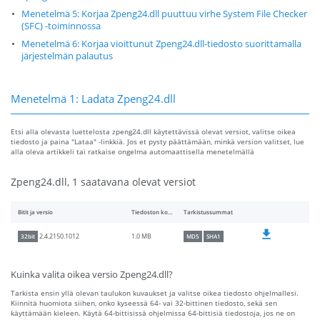
Menetelmä 5: Korjaa Zpeng24.dll puuttuu virhe System File Checker
(SFC) -toiminnossa
Menetelmä 6: Korjaa vioittunut Zpeng24.dll-tiedosto suorittamalla
järjestelmän palautus
Menetelmä 1: Ladata Zpeng24.dll
Etsi alla olevasta luettelosta zpeng24.dll käytettävissä olevat versiot, valitse oikea
tiedosto ja paina "Lataa" -linkkiä. Jos et pysty päättämään, minkä version valitset, lue
alla oleva artikkeli tai ratkaise ongelma automaattisella menetelmällä
Zpeng24.dll, 1 saatavana olevat versiot
Bitit ja versio
Tiedoston koko
Tarkistussummat
1.0 MB
2.4.2150.1012
32bit
MD5
SHA1
Kuinka valita oikea versio Zpeng24.dll?
Tarkista ensin yllä olevan taulukon kuvaukset ja valitse oikea tiedosto ohjelmallesi.
Kiinnitä huomiota siihen, onko kyseessä 64- vai 32-bittinen tiedosto, sekä sen
käyttämään kieleen. Käytä 64-bittisissä ohjelmissa 64-bittisiä tiedostoja, jos ne on