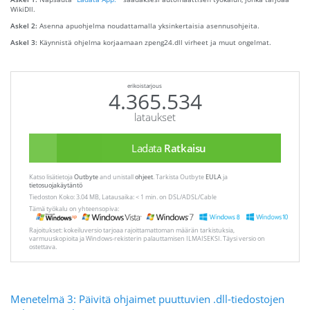
WikiDll.
Askel 2:
Asenna apuohjelma noudattamalla yksinkertaisia ​​asennusohjeita.
Askel 3:
Käynnistä ohjelma korjaamaan zpeng24.dll virheet ja muut ongelmat.
erikoistarjous
4.365.534
lataukset
Ladata
Ratkaisu
Katso lisätietoja
Outbyte
and unistall
ohjeet
. Tarkista Outbyte
EULA
ja
tietosuojakäytäntö
Tiedoston Koko: 3.04 MB, Latausaika: < 1 min. on DSL/ADSL/Cable
Tämä työkalu on yhteensopiva:
Rajoitukset: kokeiluversio tarjoaa rajoittamattoman määrän tarkistuksia,
varmuuskopioita ja Windows-rekisterin palauttamisen ILMAISEKSI. Täysi versio on
ostettava.
Menetelmä 3: Päivitä ohjaimet puuttuvien .dll-tiedostojen