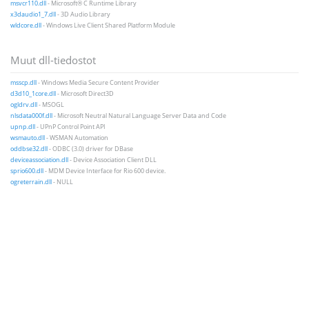
msvcr110.dll
- Microsoft® C Runtime Library
x3daudio1_7.dll
- 3D Audio Library
wldcore.dll
- Windows Live Client Shared Platform Module
Muut dll-tiedostot
msscp.dll
- Windows Media Secure Content Provider
d3d10_1core.dll
- Microsoft Direct3D
ogldrv.dll
- MSOGL
nlsdata000f.dll
- Microsoft Neutral Natural Language Server Data and Code
upnp.dll
- UPnP Control Point API
wsmauto.dll
- WSMAN Automation
oddbse32.dll
- ODBC (3.0) driver for DBase
deviceassociation.dll
- Device Association Client DLL
sprio600.dll
- MDM Device Interface for Rio 600 device.
ogreterrain.dll
- NULL