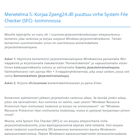
Menetelmä 5: Korjaa Zpeng24.dll puuttuu virhe System File
Checker (SFC) -toiminnossa
Monille käyttäjille on tuttu sfc / scannow-järjestelmätiedostojen eheystarkistus -
komento, joka tarkistaa ja korjaa suojatut Windows-järjestelmätiedostot. Tämän
komennon suorittamiseksi sinun on suoritettava komentokehote
järjestelmänvalvojana.
Askel 1:
Käynnistä komentorivi järjestelmänvalvojana Windowsissa painamalla Win-
näppäintä ja kirjoittamalla hakukenttään "Komentokehote" ja napsauttamalla sitten
hiiren kakkospainikkeella tulosta ja valitsemalla
Suorita järjestelmänvalvojana
.
Vaihtoehtoisesti voit painaa Win + X-näppäinyhdistelmää, joka avaa valikon, jossa voit
valita
Komentokehote (Järjestelmänvalvoja)
.
Askel 2:
Kirjoita
sfc/scannow
komentokehotteeseen ja paina Enter.
Komennon syöttämisen jälkeen järjestelmän tarkistus alkaa. Se kestää jonkin aikaa,
joten ole kärsivällinen. Kun toiminta on valmis, saat viestin "Windows Resource
Protection löysi vioittuneet tiedostot ja korjasi ne onnistuneesti". tai "Windows
Resource Protection löysi vioittuneita tiedostoja, mutta ei pystynyt korjaamaan joitain
niistä".
Muista, että System File Checker (SFC) ei voi korjata eheysvirheitä niille
järjestelmätiedostoille, joita käyttöjärjestelmä käyttää tällä hetkellä. Voit korjata
nämä tiedostot suorittamalla SFC-komennon komentorivin kautta Windowsin
palautusympäristössä. Pääset Windowsin palautusympäristöön kirjautumisruudusta