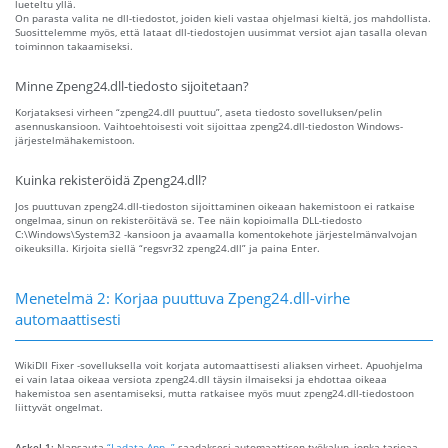
lueteltu yllä.
On parasta valita ne dll-tiedostot, joiden kieli vastaa ohjelmasi kieltä, jos mahdollista.
Suosittelemme myös, että lataat dll-tiedostojen uusimmat versiot ajan tasalla olevan
toiminnon takaamiseksi.
Minne Zpeng24.dll-tiedosto sijoitetaan?
Korjataksesi virheen “zpeng24.dll puuttuu”, aseta tiedosto sovelluksen/pelin
asennuskansioon. Vaihtoehtoisesti voit sijoittaa zpeng24.dll-tiedoston Windows-
järjestelmähakemistoon.
Kuinka rekisteröidä Zpeng24.dll?
Jos puuttuvan zpeng24.dll-tiedoston sijoittaminen oikeaan hakemistoon ei ratkaise
ongelmaa, sinun on rekisteröitävä se. Tee näin kopioimalla DLL-tiedosto
C:\Windows\System32 -kansioon ja avaamalla komentokehote järjestelmänvalvojan
oikeuksilla. Kirjoita siellä “regsvr32 zpeng24.dll” ja paina Enter.
Menetelmä 2: Korjaa puuttuva Zpeng24.dll-virhe
automaattisesti
WikiDll Fixer -sovelluksella voit korjata automaattisesti aliaksen virheet. Apuohjelma
ei vain lataa oikeaa versiota zpeng24.dll täysin ilmaiseksi ja ehdottaa oikeaa
hakemistoa sen asentamiseksi, mutta ratkaisee myös muut zpeng24.dll-tiedostoon
liittyvät ongelmat.
Askel 1:
Napsauta
“Ladata App. ”
saadaksesi automaattisen työkalun, jonka tarjoaa