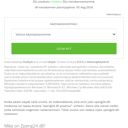
DLL-tiedosto
löydetty
DLL-tietokannastamme.
dll-tietokannan päivityspäivä:
05 Aug 2026
erikoistarjous
käyttöjärjestelmäsi:
LATAA NYT
Katso lisätietoja
Outbyte
and unistall
ohjeet
. Tarkista Outbyte
EULA
ja
tietosuojakäytäntö
Napsauta
"Lataa nyt"
saadaksesi PC-työkalun, joka tulee zpeng24.dll n mukana. Apuohjelma
määrittää automaattisesti puuttuvat dll-tiedostot ja tarjoaa niiden asentamisen automaattisesti.
Koska se on helppokäyttöinen apuohjelma, se on erinomainen vaihtoehto manuaaliselle
asennukselle, jonka monet tietotekniikan asiantuntijat ja tietokonelehdet ovat tunnustaneet.
Rajoitukset: kokeiluversio tarjoaa rajoittamattoman määrän tarkistuksia, varmuuskopioita ja
Windows-rekisterin palauttamisen ILMAISEKSI. Täysi versio on ostettava. Se tukee sellaisia ​​
käyttöjärjestelmiä kuin Windows 10, Windows 8 / 8.1, Windows 7 ja Windows Vista (64/32 bit).
Tiedoston koko: 3,04 Mt, Latausaika: <1 min. DSL/ADSL/kaapelilla
Koska päätit käydä tällä sivulla, on todennäköistä, että etsit joko zpeng24.dll-
tiedostoa tai tapaa korjata "zpeng24.dll puuttuu" -virheen. Katso alla olevat tiedot,
jotka selittävät ongelman ratkaisemisen. Tältä sivulta voit ladata myös zpeng24.dll-
tiedoston.
Mikä on Zpeng24.dll?