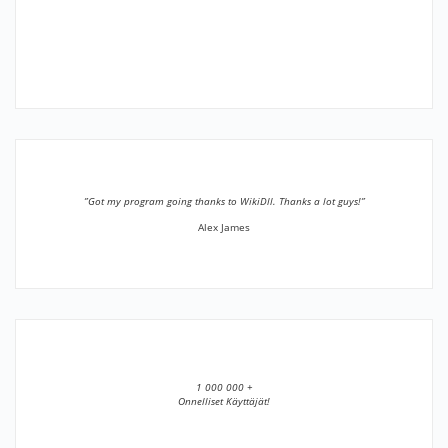
”Got my program going thanks to WikiDll. Thanks a lot guys!”
Alex James
1 000 000 +
Onnelliset Käyttäjät!