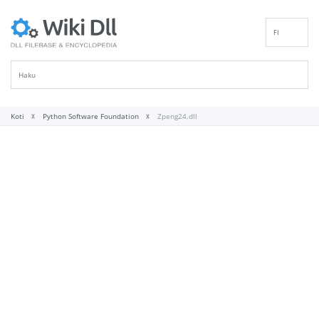
FI
EN
DE
ES
FR
Koti
Python Software Foundation
Zpeng24.dll
IT
PT
RU
ID
NL
NN
SV
VI