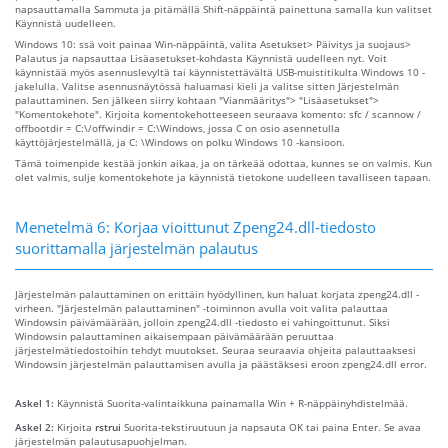
napsauttamalla Sammuta ja pitämällä Shift-näppäintä painettuna samalla kun valitset
Käynnistä uudelleen.
Windows 10: ssä voit painaa Win-näppäintä, valita Asetukset> Päivitys ja suojaus>
Palautus ja napsauttaa Lisäasetukset-kohdasta Käynnistä uudelleen nyt. Voit
käynnistää myös asennuslevyltä tai käynnistettävältä USB-muistitikulta Windows 10 -
jakelulla. Valitse asennusnäytössä haluamasi kieli ja valitse sitten Järjestelmän
palauttaminen. Sen jälkeen siirry kohtaan "Vianmääritys"> "Lisäasetukset">
"Komentokehote". Kirjoita komentokehotteeseen seuraava komento: sfc / scannow /
offbootdir = C:\/offwindir = C:\Windows, jossa C on osio asennetulla
käyttöjärjestelmällä, ja C: \Windows on polku Windows 10 -kansioon.
Tämä toimenpide kestää jonkin aikaa, ja on tärkeää odottaa, kunnes se on valmis. Kun
olet valmis, sulje komentokehote ja käynnistä tietokone uudelleen tavalliseen tapaan.
Menetelmä 6: Korjaa vioittunut Zpeng24.dll-tiedosto
suorittamalla järjestelmän palautus
Järjestelmän palauttaminen on erittäin hyödyllinen, kun haluat korjata zpeng24.dll -
virheen. "Järjestelmän palauttaminen" -toiminnon avulla voit valita palauttaa
Windowsin päivämäärään, jolloin zpeng24.dll -tiedosto ei vahingoittunut. Siksi
Windowsin palauttaminen aikaisempaan päivämäärään peruuttaa
järjestelmätiedostoihin tehdyt muutokset. Seuraa seuraavia ohjeita palauttaaksesi
Windowsin järjestelmän palauttamisen avulla ja päästäksesi eroon zpeng24.dll error.
Askel 1:
Käynnistä Suorita-valintaikkuna painamalla Win + R-näppäinyhdistelmää.
Askel 2:
Kirjoita
rstrui
Suorita-tekstiruutuun ja napsauta OK tai paina Enter. Se avaa
järjestelmän palautusapuohjelman.