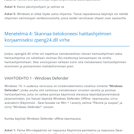
Askel 4:
Katso päivitysohjain ja valitse se
Askel 5:
Windows ei ehkä löydä uutta ohjainta. Tässä tapauksessa käyttäjä voi nähdä
ohjaimen valmistajan verkkosivustolla, jossa kaikki tarvittavat ohjeet ovat saatavilla
Menetelmä 4: Skannaa tietokoneesi haittaohjelmien
korjaamiseksi zpeng24.dll virhe
Joskus zpeng24.dll virhe voi tapahtua tietokoneellasi olevan haittaohjelman takia.
Haittaohjelma voi tahallaan vioittaa DLL-tiedostoja korvaamaan ne omilla
haittaohjelmillaan. Siksi ensisijaisen tärkeän tulisi olla tietokoneesi haittaohjelmien
etsiminen ja poistaminen mahdollisimman pian.
VAIHTOEHTO 1 - Windows Defender
Windows 10: n uudessa versiossa on sisäänrakennettu sovellus nimeltä
"Windows
Defender"
, jonka avulla voit tarkistaa tietokoneesi virusten varalta ja poistaa
haittaohjelmia, joita on vaikea poistaa käynnissä olevassa käyttöjärjestelmässä
järjestelmään. Jos haluat käyttää Windows Defender Offline -skannausta, siirry
asetuksiin (Käynnistä - Gear-kuvake tai Win + I-avain), valitse "Päivitä ja suojaa" ja
siirry "Windows Defender" -osioon.
Kuinka käyttää Windows Defender offline-skannausta
Askel 1:
Paina Win-näppäintä tai napsauta Käynnistä-painiketta ja napsauta Gear-