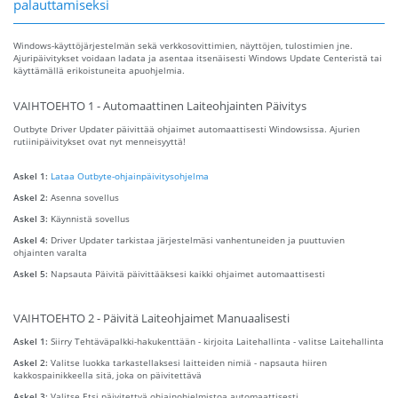
palauttamiseksi
Windows-käyttöjärjestelmän sekä verkkosovittimien, näyttöjen, tulostimien jne.
Ajuripäivitykset voidaan ladata ja asentaa itsenäisesti Windows Update Centeristä tai
käyttämällä erikoistuneita apuohjelmia.
VAIHTOEHTO 1 - Automaattinen Laiteohjainten Päivitys
Outbyte Driver Updater päivittää ohjaimet automaattisesti Windowsissa. Ajurien
rutiinipäivitykset ovat nyt menneisyyttä!
Askel 1:
Lataa Outbyte-ohjainpäivitysohjelma
Askel 2:
Asenna sovellus
Askel 3:
Käynnistä sovellus
Askel 4:
Driver Updater tarkistaa järjestelmäsi vanhentuneiden ja puuttuvien
ohjainten varalta
Askel 5:
Napsauta Päivitä päivittääksesi kaikki ohjaimet automaattisesti
VAIHTOEHTO 2 - Päivitä Laiteohjaimet Manuaalisesti
Askel 1:
Siirry Tehtäväpalkki-hakukenttään - kirjoita Laitehallinta - valitse Laitehallinta
Askel 2:
Valitse luokka tarkastellaksesi laitteiden nimiä - napsauta hiiren
kakkospainikkeella sitä, joka on päivitettävä
Askel 3:
Valitse Etsi päivitettyä ohjainohjelmistoa automaattisesti