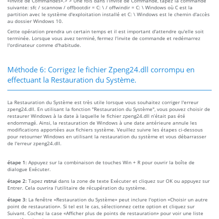
«Invite de Commandes».> > Une fois dans l'Invite de Commande, tapez la commande
suivante: sfc / scannow / offbootdir = C: \ / offwindir = C: \ Windows où C est la
partition avec le système d'exploitation installé et C: \ Windows est le chemin d'accès
au dossier Windows 10.
Cette opération prendra un certain temps et il est important d'attendre qu'elle soit
terminée. Lorsque vous avez terminé, fermez l'invite de commande et redémarrez
l'ordinateur comme d'habitude.
Méthode 6: Corrigez le fichier Zpeng24.dll corrompu en
effectuant la Restauration du Système.
La Restauration du Système est très utile lorsque vous souhaitez corriger l'erreur
zpeng24.dll. En utilisant la fonction "Restauration du Système", vous pouvez choisir de
restaurer Windows à la date à laquelle le fichier zpeng24.dll n’était pas été
endommagé. Ainsi, la restauration de Windows à une date antérieure annule les
modifications apportées aux fichiers système. Veuillez suivre les étapes ci-dessous
pour retourner Windows en utilisant la restauration du système et vous débarrasser
de l'erreur zpeng24.dll.
étape 1:
Appuyez sur la combinaison de touches Win + R pour ouvrir la boîte de
dialogue Exécuter.
étape 2:
Tapez
rstrui
dans la zone de texte Exécuter et cliquez sur OK ou appuyez sur
Entrer. Cela ouvrira l'utilitaire de récupération du système.
étape 3:
La fenêtre «Restauration du Système» peut inclure l'option «Choisir un autre
point de restauration». Si tel est le cas, sélectionnez cette option et cliquez sur
Suivant. Cochez la case «Afficher plus de points de restauration» pour voir une liste