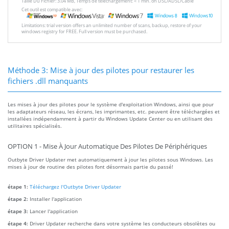
Taille Du Fichier: 3.04 MB, Temps de téléchargement: < 1 min. on DSL/ADSL/Cable
Cet outil est compatible avec:
Limitations: trial version offers an unlimited number of scans, backup, restore of your
windows registry for FREE. Full version must be purchased.
Méthode 3: Mise à jour des pilotes pour restaurer les
fichiers .dll manquants
Les mises à jour des pilotes pour le système d'exploitation Windows, ainsi que pour
les adaptateurs réseau, les écrans, les imprimantes, etc. peuvent être téléchargées et
installées indépendamment à partir du Windows Update Center ou en utilisant des
utilitaires spécialisés.
OPTION 1 - Mise À Jour Automatique Des Pilotes De Périphériques
Outbyte Driver Updater met automatiquement à jour les pilotes sous Windows. Les
mises à jour de routine des pilotes font désormais partie du passé!
étape 1:
Téléchargez l'Outbyte Driver Updater
étape 2:
Installer l'application
étape 3:
Lancer l'application
étape 4:
Driver Updater recherche dans votre système les conducteurs obsolètes ou