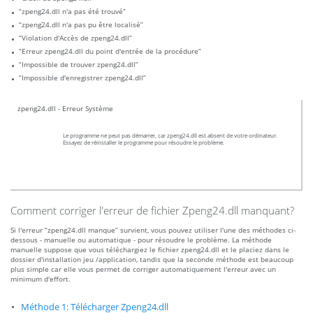
“zpeng24.dll n'a pas été trouvé”
“zpeng24.dll n'a pas pu être localisé”
“Violation d'Accès de zpeng24.dll”
“Erreur zpeng24.dll du point d'entrée de la procédure”
“Impossible de trouver zpeng24.dll”
“Impossible d'enregistrer zpeng24.dll”
zpeng24.dll - Erreur Système
Le programme ne peut pas démarrer, car zpeng24.dll est absent de votre ordinateur.
Essayez de réinstaller le programme pour résoudre le problème.
Comment corriger l'erreur de fichier Zpeng24.dll manquant?
Si l'erreur “zpeng24.dll manque” survient, vous pouvez utiliser l'une des méthodes ci-
dessous - manuelle ou automatique - pour résoudre le problème. La méthode
manuelle suppose que vous téléchargiez le fichier zpeng24.dll et le placiez dans le
dossier d'installation jeu /application, tandis que la seconde méthode est beaucoup
plus simple car elle vous permet de corriger automatiquement l'erreur avec un
minimum d'effort.
Méthode 1: Télécharger Zpeng24.dll