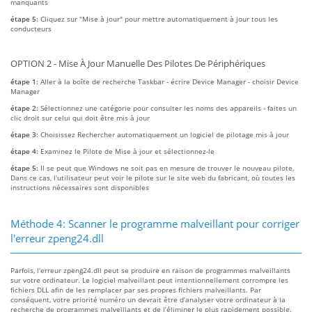
manquants
étape 5:
Cliquez sur "Mise à jour" pour mettre automatiquement à jour tous les
conducteurs
OPTION 2 - Mise À Jour Manuelle Des Pilotes De Périphériques
étape 1:
Aller à la boîte de recherche Taskbar - écrire Device Manager - choisir Device
Manager
étape 2:
Sélectionnez une catégorie pour consulter les noms des appareils - faites un
clic droit sur celui qui doit être mis à jour
étape 3:
Choisissez Rechercher automatiquement un logiciel de pilotage mis à jour
étape 4:
Examinez le Pilote de Mise à jour et sélectionnez-le
étape 5:
Il se peut que Windows ne soit pas en mesure de trouver le nouveau pilote.
Dans ce cas, l'utilisateur peut voir le pilote sur le site web du fabricant, où toutes les
instructions nécessaires sont disponibles
Méthode 4: Scanner le programme malveillant pour corriger
l'erreur zpeng24.dll
Parfois, l'erreur zpeng24.dll peut se produire en raison de programmes malveillants
sur votre ordinateur. Le logiciel malveillant peut intentionnellement corrompre les
fichiers DLL afin de les remplacer par ses propres fichiers malveillants. Par
conséquent, votre priorité numéro un devrait être d’analyser votre ordinateur à la
recherche de programmes malveillants et de l’éliminer le plus rapidement possible.