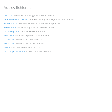
Autres fichiers dll
slcext.dll
- Software Licensing Client Extension Dll
physx3cooking_x86.dll
- PhysX3Cooking 32bit Dynamic Link Library
winsockhc.dll
- Winsock Network Diagnostic Helper Class
wuwebv.dll
- Windows Update Vista Web Control
rfidapi32pc.dll
- Symbol RFID3 64bit API
migisol.dll
- Migration System Isolation Layer
fxsperf.dll
- Microsoft Fax PerfMon DLL
milcore.dll
- Microsoft MIL Core Library
nsi.dll
- NSI User-mode interface DLL
certcredprovider.dll
- Cert Credential Provider