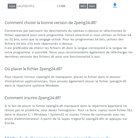
1.0 MB
2.4.2150.1012
32bit
MD5
SHA1
Comment choisir la bonne version de Zpeng24.dll?
Commencez par parcourir les descriptions du tableau ci-dessus et sélectionnez le
fichier approprié pour votre programme. Faites attention si vous utilisez un fichier 64
ou 32 bits, ainsi que le langage utilisé. Pour les programmes 64 bits, utilisez des
fichiers 64 bits s'ils sont répertoriés ci-dessus.
Il est préférable de choisir les fichiers dll dont la langue correspond à la langue de
votre programme, si possible. Nous vous recommandons également de télécharger les
dernières versions des fichiers dll pour une fonctionnalité à jour.
Où placer le fichier Zpeng24.dll?
Pour réparer l'erreur «zpeng24.dll manquant», placez le fichier dans le dossier
d'installation application/jeu. Vous pouvez également placer le fichier zpeng24.dll
dans le répertoire système Windows.
Comment inscrire Zpeng24.dll?
Si le fait de placer le fichier zpeng24.dll manquant dans le répertoire approprié ne
résout pas le problème, vous devez l'enregistrer. Pour ce faire, copiez votre fichier DLL
dans le dossier C: \ Windows \ System32 et ouvrez l'invite de commande avec les
droits d'administrateur. A partir de là, tapez «regsvr32 zpeng24.dll» et appuyez sur
Entrée.