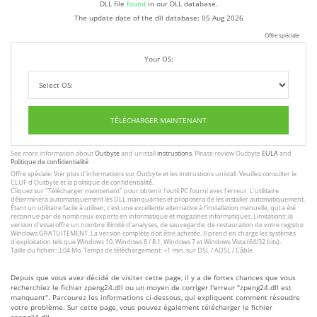
DLL file
found
in our DLL database.
The update date of the dll database:
05 Aug 2026
Offre spéciale
Your OS:
TÉLÉCHARGER MAINTENANT
See more information about
Outbyte
and unistall
instrustions
. Please review Outbyte
EULA
and
Politique de confidentialité
Offre spéciale. Voir plus d'informations sur
Outbyte
et les
instrustions unistall
. Veuillez consulter le
CLUF
d'Outbyte et
la politique de confidentialité
.
Cliquez sur
"Télécharger maintenant"
pour obtenir l'outil PC fourni avec l'erreur. L'utilitaire
déterminera automatiquement les DLL manquantes et proposera de les installer automatiquement.
Étant un utilitaire facile à utiliser, c'est une excellente alternative à l'installation manuelle, qui a été
reconnue par de nombreux experts en informatique et magazines informatiques. Limitations: la
version d'essai offre un nombre illimité d'analyses, de sauvegarde, de restauration de votre registre
Windows GRATUITEMENT. La version complète doit être achetée. Il prend en charge les systèmes
d'exploitation tels que Windows 10, Windows 8 / 8.1, Windows 7 et Windows Vista (64/32 bits).
Taille du fichier: 3,04 Mo, Temps de téléchargement: <1 min. sur DSL / ADSL / Câble
Depuis que vous avez décidé de visiter cette page, il y a de fortes chances que vous
recherchiez le fichier zpeng24.dll ou un moyen de corriger l'erreur "zpeng24.dll est
manquant". Parcourez les informations ci-dessous, qui expliquent comment résoudre
votre problème. Sur cette page, vous pouvez également télécharger le fichier