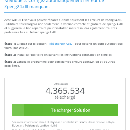
Méthode 2: Corrigez automatiquement l'erreur de
Zpeng24.dll manquant
Avec WikiDll Fixer vous pouvez réparer automatiquement les erreurs de zpeng24.dll.
L'utilitaire téléchargera non seulement la version correcte et gratuite de zpeng24.dll
et suggérera le bon répertoire pour l'installer, mais résoudra également d'autres
problèmes liés au fichier zpeng24.dll.
étape 1:
Cliquez sur le bouton
“Télécharger App. ”
pour obtenir un outil automatique,
fourni par WikiDll.
étape 2:
Installez l'utilitaire en suivant les instructions d'installation simples.
étape 3:
Lancez le programme pour corriger vos erreurs zpeng24.dll et d'autres
problèmes.
Offre spéciale
4.365.534
téléchargé
Télécharger
Solution
See more information about
Outbyte
and unistall
instrustions
. Please review Outbyte
EULA
and
Politique de confidentialité