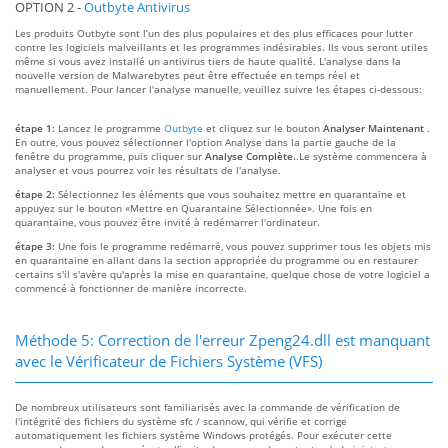
OPTION 2 -
Outbyte Antivirus
Les produits Outbyte sont l’un des plus populaires et des plus efficaces pour lutter
contre les logiciels malveillants et les programmes indésirables. Ils vous seront utiles
même si vous avez installé un antivirus tiers de haute qualité. L'analyse dans la
nouvelle version de Malwarebytes peut être effectuée en temps réel et
manuellement. Pour lancer l'analyse manuelle, veuillez suivre les étapes ci-dessous:
étape 1:
Lancez le programme
Outbyte
et cliquez sur le bouton
Analyser Maintenant
.
En outre, vous pouvez sélectionner l'option Analyse dans la partie gauche de la
fenêtre du programme, puis cliquer sur
Analyse Complète.
.Le système commencera à
analyser et vous pourrez voir les résultats de l'analyse.
étape 2:
Sélectionnez les éléments que vous souhaitez mettre en quarantaine et
appuyez sur le bouton «Mettre en Quarantaine Sélectionnée». Une fois en
quarantaine, vous pouvez être invité à redémarrer l'ordinateur.
étape 3:
Une fois le programme redémarré, vous pouvez supprimer tous les objets mis
en quarantaine en allant dans la section appropriée du programme ou en restaurer
certains s'il s'avère qu'après la mise en quarantaine, quelque chose de votre logiciel a
commencé à fonctionner de manière incorrecte.
Méthode 5: Correction de l'erreur Zpeng24.dll est manquant
avec le Vérificateur de Fichiers Système (VFS)
De nombreux utilisateurs sont familiarisés avec la commande de vérification de
l'intégrité des fichiers du système sfc / scannow, qui vérifie et corrige
automatiquement les fichiers système Windows protégés. Pour exécuter cette