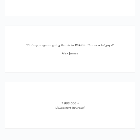
”Got my program going thanks to WikiDll. Thanks a lot guys!”
Alex James
1 000 000 +
Utilisateurs heureux!