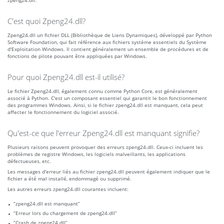
zpeng24.dll.
C'est quoi Zpeng24.dll?
Zpeng24.dll un fichier DLL (Bibliothèque de Liens Dynamiques), développé par Python
Software Foundation, qui fait référence aux fichiers système essentiels du Système
d'Exploitation Windows. Il contient généralement un ensemble de procédures et de
fonctions de pilote pouvant être appliquées par Windows.
Pour quoi Zpeng24.dll est-il utilisé?
Le fichier Zpeng24.dll, également connu comme Python Core, est généralement
associé à Python. C'est un composant essentiel qui garantit le bon fonctionnement
des programmes Windows. Ainsi, si le fichier zpeng24.dll est manquant, cela peut
affecter le fonctionnement du logiciel associé.
Qu'est-ce que l'erreur Zpeng24.dll est manquant signifie?
Plusieurs raisons peuvent provoquer des erreurs zpeng24.dll. Ceux-ci incluent les
problèmes de registre Windows, les logiciels malveillants, les applications
défectueuses, etc.
Les messages d'erreur liés au fichier zpeng24.dll peuvent également indiquer que le
fichier a été mal installé, endommagé ou supprimé.
Les autres erreurs zpeng24.dll courantes incluent:
“zpeng24.dll est manquant”
“Erreur lors du chargement de zpeng24.dll”
“Crash de zpeng24.dll”