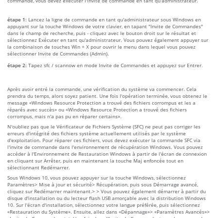
commande, vous devez exécuter l'invite de commande en tant qu'administrateur.
étape 1:
Lancez la ligne de commande en tant qu'administrateur sous Windows en
appuyant sur la touche Windows de votre clavier, en tapant "Invite de Commandes"
dans le champ de recherche, puis - cliquez avec le bouton droit sur le résultat et
sélectionnez Exécuter en tant qu'administrateur. Vous pouvez également appuyer sur
la combinaison de touches Win + X pour ouvrir le menu dans lequel vous pouvez
sélectionner Invite de Commandes (Admin).
étape 2:
Tapez sfc / scannow en mode Invite de Commandes et appuyez sur Entrer.
Après avoir entré la commande, une vérification du système va commencer. Cela
prendra du temps, alors soyez patient. Une fois l'opération terminée, vous obtenez le
message «Windows Resource Protection a trouvé des fichiers corrompus et les a
réparés avec succès» ou «Windows Resource Protection a trouvé des fichiers
corrompus, mais n'a pas pu en réparer certains».
N'oubliez pas que le Vérificateur de Fichiers Système (SFC) ne peut pas corriger les
erreurs d'intégrité des fichiers système actuellement utilisés par le système
d'exploitation. Pour réparer ces fichiers, vous devez exécuter la commande SFC via
l'invite de commande dans l'environnement de récupération Windows. Vous pouvez
accéder à l'Environnement de Restauration Windows à partir de l'écran de connexion
en cliquant sur Arrêter, puis en maintenant la touche Maj enfoncée tout en
sélectionnant Redémarrer.
Sous Windows 10, vous pouvez appuyer sur la touche Windows, sélectionnez
Paramètres> Mise à jour et sécurité> Récupération, puis sous Démarrage avancé,
cliquez sur Redémarrer maintenant.> > Vous pouvez également démarrer à partir du
disque d'installation ou du lecteur flash USB amorçable avec la distribution Windows
10. Sur l'écran d'installation, sélectionnez votre langue préférée, puis sélectionnez
«Restauration du Système». Ensuite, allez dans «Dépannage»> «Paramètres Avancés»>