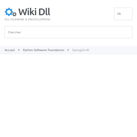
FR
EN
DE
ES
IT
Accueil
Python Software Foundation
Zpeng24.dll
PT
RU
ID
NL
NN
SV
VI
FI