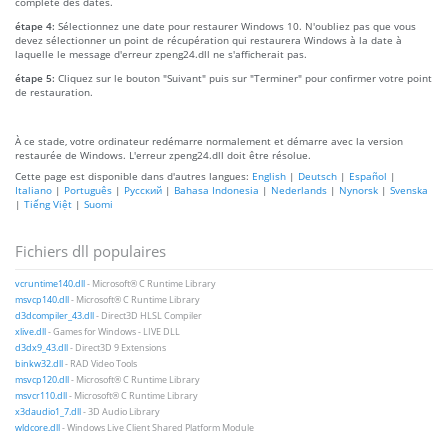
complète des dates.
étape 4:
Sélectionnez une date pour restaurer Windows 10. N'oubliez pas que vous
devez sélectionner un point de récupération qui restaurera Windows à la date à
laquelle le message d'erreur zpeng24.dll ne s'afficherait pas.
étape 5:
Cliquez sur le bouton "Suivant" puis sur "Terminer" pour confirmer votre point
de restauration.
À ce stade, votre ordinateur redémarre normalement et démarre avec la version
restaurée de Windows. L'erreur zpeng24.dll doit être résolue.
Cette page est disponible dans d'autres langues:
English
|
Deutsch
|
Español
|
Italiano
|
Português
|
Русский
|
Bahasa Indonesia
|
Nederlands
|
Nynorsk
|
Svenska
|
Tiếng Việt
|
Suomi
Fichiers dll populaires
vcruntime140.dll
- Microsoft® C Runtime Library
msvcp140.dll
- Microsoft® C Runtime Library
d3dcompiler_43.dll
- Direct3D HLSL Compiler
xlive.dll
- Games for Windows - LIVE DLL
d3dx9_43.dll
- Direct3D 9 Extensions
binkw32.dll
- RAD Video Tools
msvcp120.dll
- Microsoft® C Runtime Library
msvcr110.dll
- Microsoft® C Runtime Library
x3daudio1_7.dll
- 3D Audio Library
wldcore.dll
- Windows Live Client Shared Platform Module