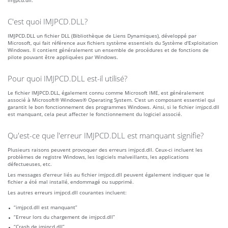
imjpcd.dll.
C'est quoi IMJPCD.DLL?
IMJPCD.DLL un fichier DLL (Bibliothèque de Liens Dynamiques), développé par
Microsoft, qui fait référence aux fichiers système essentiels du Système d'Exploitation
Windows. Il contient généralement un ensemble de procédures et de fonctions de
pilote pouvant être appliquées par Windows.
Pour quoi IMJPCD.DLL est-il utilisé?
Le fichier IMJPCD.DLL, également connu comme Microsoft IME, est généralement
associé à Microsoft® Windows® Operating System. C'est un composant essentiel qui
garantit le bon fonctionnement des programmes Windows. Ainsi, si le fichier imjpcd.dll
est manquant, cela peut affecter le fonctionnement du logiciel associé.
Qu'est-ce que l'erreur IMJPCD.DLL est manquant signifie?
Plusieurs raisons peuvent provoquer des erreurs imjpcd.dll. Ceux-ci incluent les
problèmes de registre Windows, les logiciels malveillants, les applications
défectueuses, etc.
Les messages d'erreur liés au fichier imjpcd.dll peuvent également indiquer que le
fichier a été mal installé, endommagé ou supprimé.
Les autres erreurs imjpcd.dll courantes incluent:
“imjpcd.dll est manquant”
“Erreur lors du chargement de imjpcd.dll”
“Crash de imjpcd.dll”