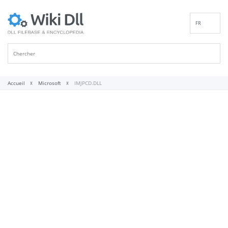
FR
EN
DE
ES
IT
Accueil
Microsoft
IMJPCD.DLL
PT
RU
ID
NL
NN
SV
VI
FI