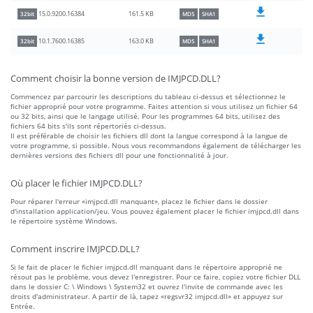
161.5 KB
15.0.9200.16384
32bit
MD5
SHA1
163.0 KB
10.1.7600.16385
32bit
MD5
SHA1
Comment choisir la bonne version de IMJPCD.DLL?
Commencez par parcourir les descriptions du tableau ci-dessus et sélectionnez le
fichier approprié pour votre programme. Faites attention si vous utilisez un fichier 64
ou 32 bits, ainsi que le langage utilisé. Pour les programmes 64 bits, utilisez des
fichiers 64 bits s'ils sont répertoriés ci-dessus.
Il est préférable de choisir les fichiers dll dont la langue correspond à la langue de
votre programme, si possible. Nous vous recommandons également de télécharger les
dernières versions des fichiers dll pour une fonctionnalité à jour.
Où placer le fichier IMJPCD.DLL?
Pour réparer l'erreur «imjpcd.dll manquant», placez le fichier dans le dossier
d'installation application/jeu. Vous pouvez également placer le fichier imjpcd.dll dans
le répertoire système Windows.
Comment inscrire IMJPCD.DLL?
Si le fait de placer le fichier imjpcd.dll manquant dans le répertoire approprié ne
résout pas le problème, vous devez l'enregistrer. Pour ce faire, copiez votre fichier DLL
dans le dossier C: \ Windows \ System32 et ouvrez l'invite de commande avec les
droits d'administrateur. A partir de là, tapez «regsvr32 imjpcd.dll» et appuyez sur
Entrée.