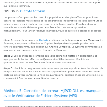
terminée, l'ordinateur redémarrera et, dans les notifications, vous verrez un rapport
sur l'analyse terminée.
OPTION 2 -
Outbyte Antivirus
Les produits Outbyte sont l’un des plus populaires et des plus efficaces pour lutter
contre les logiciels malveillants et les programmes indésirables. Ils vous seront utiles
même si vous avez installé un antivirus tiers de haute qualité. L'analyse dans la
nouvelle version de Malwarebytes peut être effectuée en temps réel et
manuellement. Pour lancer l'analyse manuelle, veuillez suivre les étapes ci-dessous:
étape 1:
Lancez le programme
Outbyte
et cliquez sur le bouton
Analyser Maintenant
.
En outre, vous pouvez sélectionner l'option Analyse dans la partie gauche de la
fenêtre du programme, puis cliquer sur
Analyse Complète.
.Le système commencera à
analyser et vous pourrez voir les résultats de l'analyse.
étape 2:
Sélectionnez les éléments que vous souhaitez mettre en quarantaine et
appuyez sur le bouton «Mettre en Quarantaine Sélectionnée». Une fois en
quarantaine, vous pouvez être invité à redémarrer l'ordinateur.
étape 3:
Une fois le programme redémarré, vous pouvez supprimer tous les objets mis
en quarantaine en allant dans la section appropriée du programme ou en restaurer
certains s'il s'avère qu'après la mise en quarantaine, quelque chose de votre logiciel a
commencé à fonctionner de manière incorrecte.
Méthode 5: Correction de l'erreur IMJPCD.DLL est manquant
avec le Vérificateur de Fichiers Système (VFS)
De nombreux utilisateurs sont familiarisés avec la commande de vérification de