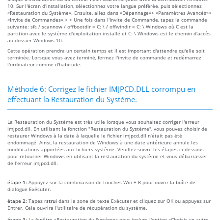
10. Sur l'écran d'installation, sélectionnez votre langue préférée, puis sélectionnez
«Restauration du Système». Ensuite, allez dans «Dépannage»> «Paramètres Avancés»>
«Invite de Commandes».> > Une fois dans l'Invite de Commande, tapez la commande
suivante: sfc / scannow / offbootdir = C: \ / offwindir = C: \ Windows où C est la
partition avec le système d'exploitation installé et C: \ Windows est le chemin d'accès
au dossier Windows 10.
Cette opération prendra un certain temps et il est important d'attendre qu'elle soit
terminée. Lorsque vous avez terminé, fermez l'invite de commande et redémarrez
l'ordinateur comme d'habitude.
Méthode 6: Corrigez le fichier IMJPCD.DLL corrompu en
effectuant la Restauration du Système.
La Restauration du Système est très utile lorsque vous souhaitez corriger l'erreur
imjpcd.dll. En utilisant la fonction "Restauration du Système", vous pouvez choisir de
restaurer Windows à la date à laquelle le fichier imjpcd.dll n’était pas été
endommagé. Ainsi, la restauration de Windows à une date antérieure annule les
modifications apportées aux fichiers système. Veuillez suivre les étapes ci-dessous
pour retourner Windows en utilisant la restauration du système et vous débarrasser
de l'erreur imjpcd.dll.
étape 1:
Appuyez sur la combinaison de touches Win + R pour ouvrir la boîte de
dialogue Exécuter.
étape 2:
Tapez
rstrui
dans la zone de texte Exécuter et cliquez sur OK ou appuyez sur
Entrer. Cela ouvrira l'utilitaire de récupération du système.
étape 3:
La fenêtre «Restauration du Système» peut inclure l'option «Choisir un autre