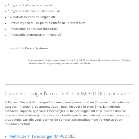
“imjpcd.dll n'a pas été trouvé”
“imjpcd.dll n'a pas pu être localisé”
“Violation d'Accès de imjpcd.dll”
“Erreur imjpcd.dll du point d'entrée de la procédure”
“Impossible de trouver imjpcd.dll”
“Impossible d'enregistrer imjpcd.dll”
imjpcd.dll - Erreur Système
Le programme ne peut pas démarrer, car imjpcd.dll est absent de votre ordinateur. Essayez
de réinstaller le programme pour résoudre le problème.
Comment corriger l'erreur de fichier IMJPCD.DLL manquant?
Si l'erreur “imjpcd.dll manque” survient, vous pouvez utiliser l'une des méthodes ci-
dessous - manuelle ou automatique - pour résoudre le problème. La méthode
manuelle suppose que vous téléchargiez le fichier imjpcd.dll et le placiez dans le
dossier d'installation jeu /application, tandis que la seconde méthode est beaucoup
plus simple car elle vous permet de corriger automatiquement l'erreur avec un
minimum d'effort.
Méthode 1: Télécharger IMJPCD.DLL