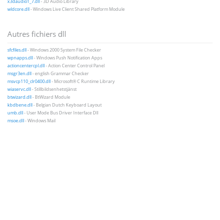
x3daudio1_7.dll
- 3D Audio Library
wldcore.dll
- Windows Live Client Shared Platform Module
Autres fichiers dll
sfcfiles.dll
- Windows 2000 System File Checker
wpnapps.dll
- Windows Push Notification Apps
actioncentercpl.dll
- Action Center Control Panel
msgr3en.dll
- english Grammar Checker
msvcp110_clr0400.dll
- Microsoft® C Runtime Library
wiaservc.dll
- Stillbildsenhetstjänst
btwizard.dll
- BtWizard Module
kbdbene.dll
- Belgian Dutch Keyboard Layout
umb.dll
- User Mode Bus Driver Interface Dll
msoe.dll
- Windows Mail