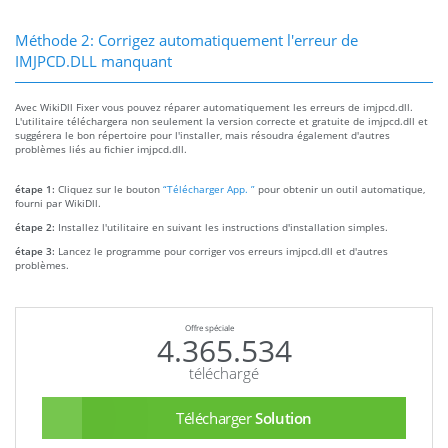
Méthode 2: Corrigez automatiquement l'erreur de
IMJPCD.DLL manquant
Avec WikiDll Fixer vous pouvez réparer automatiquement les erreurs de imjpcd.dll.
L'utilitaire téléchargera non seulement la version correcte et gratuite de imjpcd.dll et
suggérera le bon répertoire pour l'installer, mais résoudra également d'autres
problèmes liés au fichier imjpcd.dll.
étape 1:
Cliquez sur le bouton
“Télécharger App. ”
pour obtenir un outil automatique,
fourni par WikiDll.
étape 2:
Installez l'utilitaire en suivant les instructions d'installation simples.
étape 3:
Lancez le programme pour corriger vos erreurs imjpcd.dll et d'autres
problèmes.
Offre spéciale
4.365.534
téléchargé
Télécharger
Solution