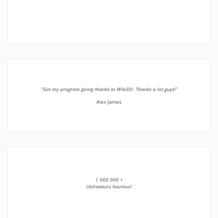
”Got my program going thanks to WikiDll. Thanks a lot guys!”
Alex James
1 000 000 +
Utilisateurs heureux!