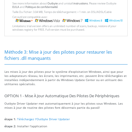
See more information about
Outbyte
and unistall
instrustions
. Please review Outbyte
EULA
and
Politique de confidentialité
Taille Du Fichier: 3.04 MB, Temps de téléchargement: < 1 min. on DSL/ADSL/Cable
Cet outil est compatible avec:
Limitations: trial version offers an unlimited number of scans, backup, restore of your
windows registry for FREE. Full version must be purchased.
Méthode 3: Mise à jour des pilotes pour restaurer les
fichiers .dll manquants
Les mises à jour des pilotes pour le système d'exploitation Windows, ainsi que pour
les adaptateurs réseau, les écrans, les imprimantes, etc. peuvent être téléchargées et
installées indépendamment à partir du Windows Update Center ou en utilisant des
utilitaires spécialisés.
OPTION 1 - Mise À Jour Automatique Des Pilotes De Périphériques
Outbyte Driver Updater met automatiquement à jour les pilotes sous Windows. Les
mises à jour de routine des pilotes font désormais partie du passé!
étape 1:
Téléchargez l'Outbyte Driver Updater
étape 2:
Installer l'application