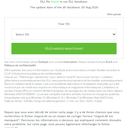
DLL file
found
in our DLL database.
The update date of the dll database:
05 Aug 2026
Offre spéciale
Your OS:
TÉLÉCHARGER MAINTENANT
See more information about
Outbyte
and unistall
instrustions
. Please review Outbyte
EULA
and
Politique de confidentialité
Offre spéciale. Voir plus d'informations sur
Outbyte
et les
instrustions unistall
. Veuillez consulter le
CLUF
d'Outbyte et
la politique de confidentialité
.
Cliquez sur
"Télécharger maintenant"
pour obtenir l'outil PC fourni avec l'erreur. L'utilitaire
déterminera automatiquement les DLL manquantes et proposera de les installer automatiquement.
Étant un utilitaire facile à utiliser, c'est une excellente alternative à l'installation manuelle, qui a été
reconnue par de nombreux experts en informatique et magazines informatiques. Limitations: la
version d'essai offre un nombre illimité d'analyses, de sauvegarde, de restauration de votre registre
Windows GRATUITEMENT. La version complète doit être achetée. Il prend en charge les systèmes
d'exploitation tels que Windows 10, Windows 8 / 8.1, Windows 7 et Windows Vista (64/32 bits).
Taille du fichier: 3,04 Mo, Temps de téléchargement: <1 min. sur DSL / ADSL / Câble
Depuis que vous avez décidé de visiter cette page, il y a de fortes chances que vous
recherchiez le fichier imjpcd.dll ou un moyen de corriger l'erreur "imjpcd.dll est
manquant". Parcourez les informations ci-dessous, qui expliquent comment résoudre
votre problème. Sur cette page, vous pouvez également télécharger le fichier