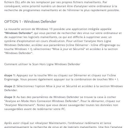
fichiers DLL afin de les remplacer par ses propres fichiers malveillants. Par
conséquent, votre priorité numéro un devrait être d’analyser votre ordinateur à la
recherche de programmes malveillants et de l’éliminer le plus rapidement possible.
OPTION 1 - Windows Defender
La nouvelle version de Windows 10 possède une application intégrée appelée
"Windows Defender"
, qui vous permet de rechercher des virus sur votre ordinateur et
de supprimer les logiciels malveillants, ce qui est difficile à supprimer avec un
système d'exploitation en cours d'exécution. Pour utiliser l'analyse Hors Ligne
Windows Defender, accédez aux paramètres (icône Démarrer - Icône d'Engrenage ou
touche Windows + I), sélectionnez "Mise à jour et Sécurité" et accédez à la section
"Windows Defender".
Comment utiliser le Scan Hors Ligne Windows Defender
étape 1:
Appuyez sur la touche Win ou cliquez sur Démarrer et cliquez sur l’icône
Engrenage. Vous pouvez également appuyer sur la combinaison de touches Win + I.
étape 2:
Sélectionnez l’option Mise à jour et Sécurité et accédez à la section Windows
Defender.
étape 3:
Au bas des paramètres de Windows Defender se trouve la case à cocher
"Analyse en Mode Hors Connexion Windows Defender". Pour le démarrer, cliquez sur
"Analyser Maintenant". Notez que vous devez sauvegarder toutes les données non
sauvegardées avant de redémarrer votre PC.
Après avoir cliqué sur «Analyser Maintenant», l'ordinateur redémarre et lance
automatiquement la recherche de virus et de logiciels malveillants. Une fois l'analyse