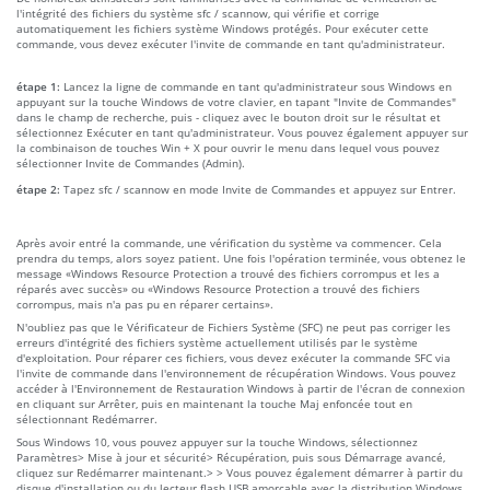
l'intégrité des fichiers du système sfc / scannow, qui vérifie et corrige
automatiquement les fichiers système Windows protégés. Pour exécuter cette
commande, vous devez exécuter l'invite de commande en tant qu'administrateur.
étape 1:
Lancez la ligne de commande en tant qu'administrateur sous Windows en
appuyant sur la touche Windows de votre clavier, en tapant "Invite de Commandes"
dans le champ de recherche, puis - cliquez avec le bouton droit sur le résultat et
sélectionnez Exécuter en tant qu'administrateur. Vous pouvez également appuyer sur
la combinaison de touches Win + X pour ouvrir le menu dans lequel vous pouvez
sélectionner Invite de Commandes (Admin).
étape 2:
Tapez sfc / scannow en mode Invite de Commandes et appuyez sur Entrer.
Après avoir entré la commande, une vérification du système va commencer. Cela
prendra du temps, alors soyez patient. Une fois l'opération terminée, vous obtenez le
message «Windows Resource Protection a trouvé des fichiers corrompus et les a
réparés avec succès» ou «Windows Resource Protection a trouvé des fichiers
corrompus, mais n'a pas pu en réparer certains».
N'oubliez pas que le Vérificateur de Fichiers Système (SFC) ne peut pas corriger les
erreurs d'intégrité des fichiers système actuellement utilisés par le système
d'exploitation. Pour réparer ces fichiers, vous devez exécuter la commande SFC via
l'invite de commande dans l'environnement de récupération Windows. Vous pouvez
accéder à l'Environnement de Restauration Windows à partir de l'écran de connexion
en cliquant sur Arrêter, puis en maintenant la touche Maj enfoncée tout en
sélectionnant Redémarrer.
Sous Windows 10, vous pouvez appuyer sur la touche Windows, sélectionnez
Paramètres> Mise à jour et sécurité> Récupération, puis sous Démarrage avancé,
cliquez sur Redémarrer maintenant.> > Vous pouvez également démarrer à partir du
disque d'installation ou du lecteur flash USB amorçable avec la distribution Windows