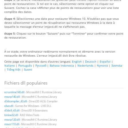
point de restauration». Si tel est le cas, sélectionnez cette option et cliquez sur
Suivant. Cochez la case «Afficher plus de points de restauration» pour voir une liste
complète des dates.
étape 4:
Sélectionnez une date pour restaurer Windows 10. N'oubliez pas que vous
devez sélectionner un point de récupération qui restaurera Windows à la date à
laquelle le message d'erreur imjpcd.dll ne s'afficherait pas.
étape 5:
Cliquez sur le bouton "Suivant" puis sur "Terminer" pour confirmer votre point
de restauration.
À ce stade, votre ordinateur redémarre normalement et démarre avec la version
restaurée de Windows. L'erreur imjpcd.dll doit être résolue.
Cette page est disponible dans d'autres langues:
English
|
Deutsch
|
Español
|
Italiano
|
Português
|
Русский
|
Bahasa Indonesia
|
Nederlands
|
Nynorsk
|
Svenska
|
Tiếng Việt
|
Suomi
Fichiers dll populaires
vcruntime140.dll
- Microsoft® C Runtime Library
msvcp140.dll
- Microsoft® C Runtime Library
d3dcompiler_43.dll
- Direct3D HLSL Compiler
xlive.dll
- Games for Windows - LIVE DLL
d3dx9_43.dll
- Direct3D 9 Extensions
binkw32.dll
- RAD Video Tools
msvcp120.dll
- Microsoft® C Runtime Library
msvcr110.dll
- Microsoft® C Runtime Library