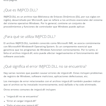
esta página.
¿Que es IMJPCD.DLL?
IMJPCD.DLL es un archivo tipo Biblioteca de Enlaces Dinámicos (DLL por sus siglas en
inglés), desarrollado por Microsoft, que se refiere a los archivos esenciales del sistema
del sistema operativo Windows. Por lo general, contiene un conjunto de
procedimientos y funciones de controlador que Windows puede aplicar.
¿Para qué se utiliza IMJPCD.DLL?
El archivo IMJPCD.DLL, también conocido como Microsoft IME, se asocia comúnmente
con Microsoft® Windows® Operating System. Es un componente esencial que
garantiza que los programas de Windows funcionen correctamente. Por lo tanto, si
falta el archivo imjpcd.dll, esto puede afectar negativamente el funcionamiento del
software asociado.
¿Qué significa el error IMJPCD.DLL no se encuentra?
Hay varias razones que pueden causar errores de imjpcd.dll. Estas incluyen problemas
de registro de Windows, software malicioso, aplicaciones defectuosas, etc.
Los mensajes de error relacionados con el archivo imjpcd.dll también pueden indicar
que el archivo se ha instalado incorrectamente, está dañado o ha sido eliminado.
Otros errores comunes de imjpcd.dll incluyen:
“imjpcd.dll no se encuentra”
“Error al cargar imjpcd.dll”
“Fallo al ejecutar imjpcd.dll”