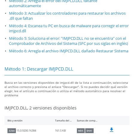
Método 2: Arregla el error del IMJPCD.DLL faltante
automáticamente
Método 3: Actualizar los controladores para restaurar los archivos
.dll que faltan
Método 4: Escanea tu PC en busca de malware para corregir el error
imjpcd.dll
Método 5: Soluciona el error: "IMJPCD.DLL no se encuentra" con el
Comprobador de Archivos del Sistema (SFC por sus siglas en inglés)
Método 6: Arregla el archivo IMJPCD.DLL dañado Restaurar Sistema
Método 1: Descargar IMJPCD.DLL
Busca en las versiones disponibles de imjpcd.dll de la lista a continuación, selecciona
el archivo correcto y presiona el enlace "Descargar". Si no puedes decidir qué versión
elegir, lee el artículo a continuación o utiliza el método automático para resolver el
problema
IMJPCD.DLL, 2 versiones disponibles
Bits y versión
Tamaño del archivo
Sumas de comprobación
161.5 KB
15.0.9200.16384
32bit
MD5
SHA1