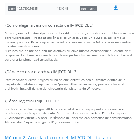
163.0 KB
10.1.7600.16385
32bit
MD5
SHA1
¿Cómo elegir la versión correcta de IMJPCD.DLL?
Primero, revisa las descripciones en la tabla anterior y selecciona el archivo adecuado
para tu programa. Presta atención a si es un archivo de 64 o 32 bits, así como al
idioma que usas. Para programas de 64 bits, usa archivos de 64 bits si se encuentran
listados anteriormente.
Si es posible, es mejor elegir los archivos dll cuyo idioma corresponde al idioma de tu
programa. También recomendamos descargar las últimas versiones de los archivos dll
para una funcionalidad actualizada.
¿Dónde colocar el archivo IMJPCD.DLL?
Para reparar el error: "imjpcd.dll no se encuentra", coloca el archivo dentro de la
carpeta de instalación aplicaciones/juegos. Alternativamente, puedes colocar el
archivo imjpcd.dll dentro del directorio del sistema de Windows.
¿Cómo registrar IMJPCD.DLL?
Si colocar el archivo imjpcd.dll faltante en el directorio apropiado no resuelve el
problema, tendrás que registrarlo. Para hacerlo, copia tu archivo DLL a la carpeta
C:\Windows\System32 y abre un símbolo del sistema con derechos de administrador.
Allí, escribe: "regsvr32 imjpcd.dll" y presiona Enter.
Método 2: Arregla el error del IMJPCD.DLL faltante