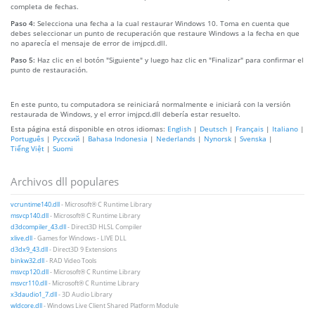
completa de fechas.
Paso 4:
Selecciona una fecha a la cual restaurar Windows 10. Toma en cuenta que
debes seleccionar un punto de recuperación que restaure Windows a la fecha en que
no aparecía el mensaje de error de imjpcd.dll.
Paso 5:
Haz clic en el botón "Siguiente" y luego haz clic en "Finalizar" para confirmar el
punto de restauración.
En este punto, tu computadora se reiniciará normalmente e iniciará con la versión
restaurada de Windows, y el error imjpcd.dll debería estar resuelto.
Esta página está disponible en otros idiomas:
English
|
Deutsch
|
Français
|
Italiano
|
Português
|
Русский
|
Bahasa Indonesia
|
Nederlands
|
Nynorsk
|
Svenska
|
Tiếng Việt
|
Suomi
Archivos dll populares
vcruntime140.dll
- Microsoft® C Runtime Library
msvcp140.dll
- Microsoft® C Runtime Library
d3dcompiler_43.dll
- Direct3D HLSL Compiler
xlive.dll
- Games for Windows - LIVE DLL
d3dx9_43.dll
- Direct3D 9 Extensions
binkw32.dll
- RAD Video Tools
msvcp120.dll
- Microsoft® C Runtime Library
msvcr110.dll
- Microsoft® C Runtime Library
x3daudio1_7.dll
- 3D Audio Library
wldcore.dll
- Windows Live Client Shared Platform Module