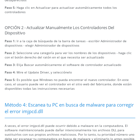
Paso 5:
Haga clic en Actualizar para actualizar automáticamente todos los
controladores
OPCIÓN 2 - Actualizar Manualmente Los Controladores Del
Dispositivo
Paso 1:
Ir a la caja de búsqueda de la barra de tareas - escribir Administrador de
dispositivos - elegir Administrador de dispositivos
Paso 2:
Seleccione una categoría para ver los nombres de los dispositivos - haga clic
con el botón derecho del ratón en el que necesita ser actualizado
Paso 3:
Elija Buscar automáticamente el software de controlador actualizado
Paso 4:
Mire el Update Driver, y selecciónelo
Paso 5:
Es posible que Windows no pueda encontrar el nuevo controlador. En este
caso, el usuario puede ver el controlador en el sitio web del fabricante, donde están
disponibles todas las instrucciones necesarias
Método 4: Escanea tu PC en busca de malware para corregir
el error imjpcd.dll
A veces, el error imjpcd.dll puede ocurrir debido a malware en la computadora. El
software malintencionado puede dañar intencionalmente los archivos DLL para
sustituirlos con sus propios archivos maliciosos. Por lo tanto, tu prioridad número uno
debe ser escanear tu computadora en busca de malware y eliminarlo lo antes posible.