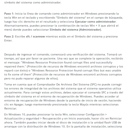
símbolo del sistema como administrador.
Paso 1:
Inicia la línea de comando como administrador en Windows presionando la
tecla Win en el teclado y escribiendo "Símbolo del sistema" en el campo de búsqueda,
luego haz clic derecho en el resultado y selecciona
Ejecutar como administrador
.
Alternativamente, puedes presionar la combinación de teclas Win + X que abrirá el
menú donde puedes seleccionar
Símbolo del sistema (Administrador)
.
Paso 2:
Escribe
sfc / scannow
mientras estás en el Símbolo del sistema y presiona
Enter.
Después de ingresar el comando, comenzará una verificación del sistema. Tomará un
tiempo, así que por favor se paciente. Una vez que se complete la operación, recibirás
el mensaje: “Windows Resource Protection found corrupt files and successfully
repaired them.” (Protección de recursos de Windows encontró archivos corruptos y los
reparó con éxito) o “Windows Resource Protection found corrupt files but was unable
to fix some of them” (Protección de recursos de Windows encontró archivos corruptos
pero no pudo reparar algunos de ellos).
Toma en cuenta que el Comprobador De Archivos Del Sistema (SFC) no puede corregir
los errores de integridad de los archivos del sistema que el sistema operativo utiliza
actualmente. Para corregir estos archivos, debes ejecutar el comando SFC a través del
símbolo del sistema en el entorno de recuperación de Windows. Puedes acceder al
entorno de recuperación de Windows desde la pantalla de inicio de sesión, haciendo
clic en Apagar, luego manteniendo presionada la tecla Mayús mientras seleccionas
Reiniciar.
En Windows 10, puedes presionar la tecla Win, seleccionar Configuración >
Actualización y seguridad > Recuperación y en Inicio avanzado, hacer clic en Reiniciar
ahora. También puedes iniciar desde el disco de instalación o la unidad flash USB de
arranque con la distribución de Windows 10. En la pantalla de instalación, selecciona