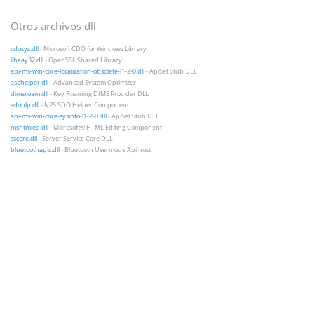
Otros archivos dll
cdosys.dll
- Microsoft CDO for Windows Library
libeay32.dll
- OpenSSL Shared Library
api-ms-win-core-localization-obsolete-l1-2-0.dll
- ApiSet Stub DLL
asohelper.dll
- Advanced System Optimizer
dimsroam.dll
- Key Roaming DIMS Provider DLL
sdohlp.dll
- NPS SDO Helper Component
api-ms-win-core-sysinfo-l1-2-0.dll
- ApiSet Stub DLL
mshtmled.dll
- Microsoft® HTML Editing Component
sscore.dll
- Server Service Core DLL
bluetoothapis.dll
- Bluetooth Usermode Api host