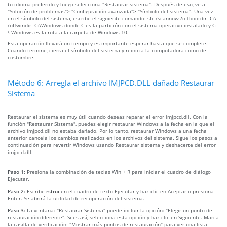
tu idioma preferido y luego selecciona "Restaurar sistema". Después de eso, ve a
"Solución de problemas"> "Configuración avanzada"> "Símbolo del sistema". Una vez
en el símbolo del sistema, escribe el siguiente comando: sfc /scannow /offbootdir=C:\
/offwindir=C:\Windows donde C es la partición con el sistema operativo instalado y C:
\ Windows es la ruta a la carpeta de Windows 10.
Esta operación llevará un tiempo y es importante esperar hasta que se complete.
Cuando termine, cierra el símbolo del sistema y reinicia la computadora como de
costumbre.
Método 6: Arregla el archivo IMJPCD.DLL dañado Restaurar
Sistema
Restaurar el sistema es muy útil cuando deseas reparar el error imjpcd.dll. Con la
función "Restaurar Sistema", puedes elegir restaurar Windows a la fecha en la que el
archivo imjpcd.dll no estaba dañado. Por lo tanto, restaurar Windows a una fecha
anterior cancela los cambios realizados en los archivos del sistema. Sigue los pasos a
continuación para revertir Windows usando Restaurar sistema y deshacerte del error
imjpcd.dll.
Paso 1:
Presiona la combinación de teclas Win + R para iniciar el cuadro de diálogo
Ejecutar.
Paso 2:
Escribe
rstrui
en el cuadro de texto Ejecutar y haz clic en Aceptar o presiona
Enter. Se abrirá la utilidad de recuperación del sistema.
Paso 3:
La ventana: "Restaurar Sistema" puede incluir la opción: "Elegir un punto de
restauración diferente". Si es así, selecciona esta opción y haz clic en Siguiente. Marca
la casilla de verificación: "Mostrar más puntos de restauración" para ver una lista