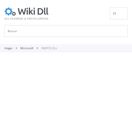
ES
EN
DE
FR
IT
Hogar
Microsoft
IMJPCD.DLL
PT
RU
ID
NL
NN
SV
VI
FI