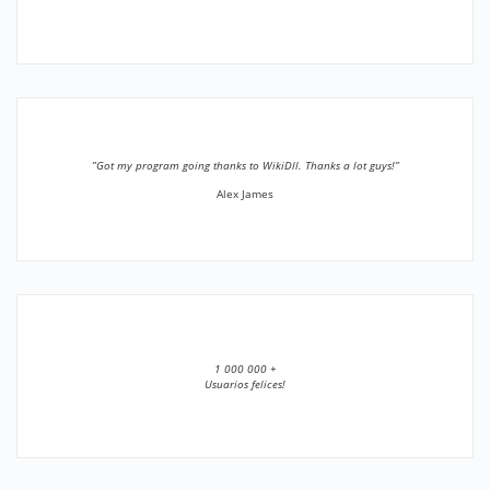
”Got my program going thanks to WikiDll. Thanks a lot guys!”
Alex James
1 000 000 +
Usuarios felices!