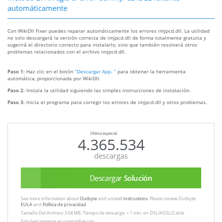
automáticamente
Con WikiDll Fixer puedes reparar automáticamente los errores imjpcd.dll. La utilidad
no solo descargará la versión correcta de imjpcd.dll de forma totalmente gratuita y
sugerirá el directorio correcto para instalarlo, sino que también resolverá otros
problemas relacionados con el archivo imjpcd.dll.
Paso 1:
Haz clic en el botón
“Descargar App. ”
para obtener la herramienta
automática, proporcionada por WikiDll.
Paso 2:
Instala la utilidad siguiendo las simples instrucciones de instalación.
Paso 3:
Inicia el programa para corregir los errores de imjpcd.dll y otros problemas.
Oferta especial
4.365.534
descargas
Descargar
Solución
See more information about
Outbyte
and unistall
instrustions
. Please review Outbyte
EULA
and
Política de privacidad
Tamaño Del Archivo: 3.04 MB, Tiempo de descarga: < 1 min. on DSL/ADSL/Cable
Esta herramienta es compatible con: