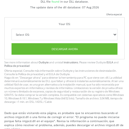
DLL file
found
in our DLL database.
The update date of the dll database:
07 Aug 2026
Oferta especial
Your OS:
DESCARGAR AHORA
See more information about
Outbyte
and unistall
instrustions
. Please review Outbyte
EULA
and
Política de privacidad
Oferta especial. Consulte más información sobre
Outbyte
y las instrucciones
de desinstalación
.
Consulte
la Política de privacidad
y el
EULA
de Outbyte.
Haga clic en
"Descargar ahora"
para obtener la herramienta para PC que viene con: dll. La utilidad
determinará automáticamente las DLL que faltan y ofrecerá instalarlas automáticamente. Al ser una
utilidad fácil de usar, es una gran alternativa a la instalación manual, que ha sido reconocida por
muchos expertos en informática y revistas de informática. Limitaciones: la versión de prueba ofrece
un número ilimitado de escaneos, copias de seguridad y restauración de su registro de Windows
GRATIS. Se debe comprar la versión completa. Es compatible con sistemas operativos como Windows
10, Windows 8 / 8.1, Windows 7 y Windows Vista (64/32 bits). Tamaño de archivo: 3,04 MB, tiempo de
descarga: <1 min. en DSL / ADSL / Cable
Dado que estás visitando esta página, es probable que te encuentres buscando el
archivo imjpcd.dll o una forma de corregir el error: "El programa no puede iniciarse
porque falta imjpcd.dll en el equipo". Revisa la información a continuación, que
explica cómo resolver el problema, además, puedes descargar el archivo imjpcd.dll de