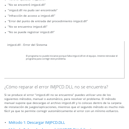
“No se encontró imjpcd.dll”
“imjpcd.dll no pudo ser encontrado”
“Infracción de acceso a imjpcd.dll”
“Error del punto de entrada del procedimiento imjpcd.dll”
“No se encuentra imjpcd.dll”
“No se puede registrar imjpcd.dll”
imjpcd.dll - Error del Sistema
El programa no puede iniciarse porque falta imjpcd.dll en el equipo. Intente reinstalar el
programa para corregir este problema.
¿Cómo reparar el error IMJPCD.DLL no se encuentra?
Si se produce el error “imjpcd.dll no se encuentra” puedes utilizar uno de los
siguientes métodos, manual o automático, para resolver el problema. El método
manual supone que descargas el archivo imjpcd.dll y lo colocas dentro de la carpeta
de instalación de juegos/aplicaciones, mientras que el segundo método es mucho más
fácil ya que te permite corregir automáticamente el error con un mínimo esfuerzo.
Método 1: Descargar IMJPCD.DLL