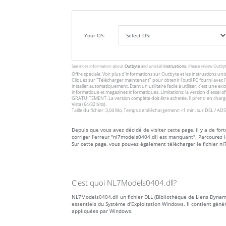
Your OS:
See more information about
Outbyte
and unistall
instrustions
. Please review Outby
Offre spéciale. Voir plus d'informations sur
Outbyte
et les
instrustions unis
Cliquez sur
"Télécharger maintenant"
pour obtenir l'outil PC fourni avec
installer automatiquement. Étant un utilitaire facile à utiliser, c'est une 
informatique et magazines informatiques. Limitations: la version d'essai 
GRATUITEMENT. La version complète doit être achetée. Il prend en charge
Vista (64/32 bits).
Taille du fichier: 3,04 Mo, Temps de téléchargement: <1 min. sur DSL / ADS
Depuis que vous avez décidé de visiter cette page, il y a de fo
corriger l'erreur "nl7models0404.dll est manquant". Parcourez 
Sur cette page, vous pouvez également télécharger le fichier n
C'est quoi NL7Models0404.dll?
NL7Models0404.dll un fichier DLL (Bibliothèque de Liens Dynami
essentiels du Système d'Exploitation Windows. Il contient gén
appliquées par Windows.