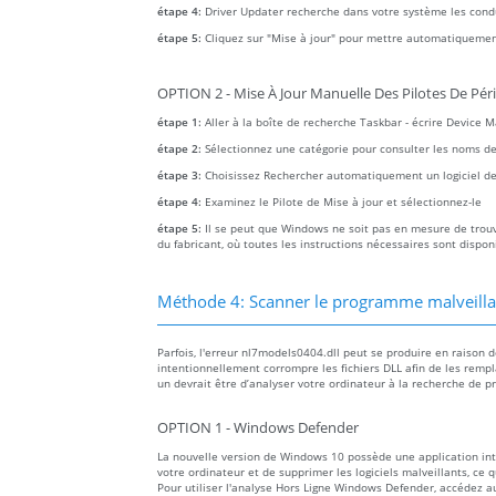
étape 4:
Driver Updater recherche dans votre système les con
étape 5:
Cliquez sur "Mise à jour" pour mettre automatiquemen
OPTION 2 - Mise À Jour Manuelle Des Pilotes De Pér
étape 1:
Aller à la boîte de recherche Taskbar - écrire Device 
étape 2:
Sélectionnez une catégorie pour consulter les noms des a
étape 3:
Choisissez Rechercher automatiquement un logiciel de 
étape 4:
Examinez le Pilote de Mise à jour et sélectionnez-le
étape 5:
Il se peut que Windows ne soit pas en mesure de trouver
du fabricant, où toutes les instructions nécessaires sont dispon
Méthode 4: Scanner le programme malveillan
Parfois, l'erreur nl7models0404.dll peut se produire en raison 
intentionnellement corrompre les fichiers DLL afin de les rempl
un devrait être d’analyser votre ordinateur à la recherche de p
OPTION 1 - Windows Defender
La nouvelle version de Windows 10 possède une application i
votre ordinateur et de supprimer les logiciels malveillants, ce 
Pour utiliser l'analyse Hors Ligne Windows Defender, accédez 