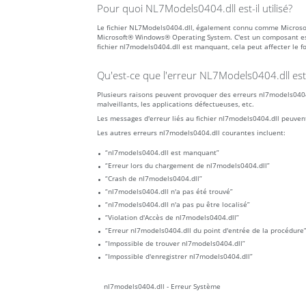
Pour quoi NL7Models0404.dll est-il utilisé?
Le fichier NL7Models0404.dll, également connu comme Microsof
Microsoft® Windows® Operating System. C'est un composant ess
fichier nl7models0404.dll est manquant, cela peut affecter le f
Qu'est-ce que l'erreur NL7Models0404.dll est
Plusieurs raisons peuvent provoquer des erreurs nl7models0404.d
malveillants, les applications défectueuses, etc.
Les messages d'erreur liés au fichier nl7models0404.dll peuven
Les autres erreurs nl7models0404.dll courantes incluent:
“nl7models0404.dll est manquant”
“Erreur lors du chargement de nl7models0404.dll”
“Crash de nl7models0404.dll”
“nl7models0404.dll n'a pas été trouvé”
“nl7models0404.dll n'a pas pu être localisé”
“Violation d'Accès de nl7models0404.dll”
“Erreur nl7models0404.dll du point d'entrée de la procédure
“Impossible de trouver nl7models0404.dll”
“Impossible d'enregistrer nl7models0404.dll”
nl7models0404.dll - Erreur Système