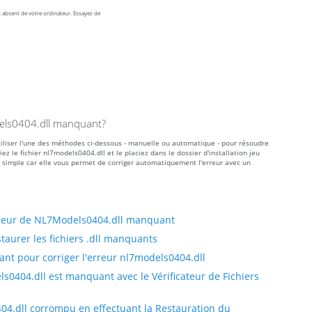
 absent de votre ordinateur. Essayez de
dels0404.dll manquant?
tiliser l'une des méthodes ci-dessous - manuelle ou automatique - pour résoudre
le fichier nl7models0404.dll et le placiez dans le dossier d'installation jeu
 simple car elle vous permet de corriger automatiquement l'erreur avec un
l
rreur de NL7Models0404.dll manquant
taurer les fichiers .dll manquants
nt pour corriger l'erreur nl7models0404.dll
s0404.dll est manquant avec le Vérificateur de Fichiers
04.dll corrompu en effectuant la Restauration du