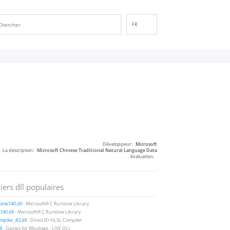
FR
EN
DE
ES
IT
PT
RU
ID
NL
Développeur:
Microsoft
NN
La description:
Microsoft Chinese Traditional Natural Language Data
évaluation:
SV
VI
iers dll populaires
FI
ime140.dll
- Microsoft® C Runtime Library
40.dll
- Microsoft® C Runtime Library
piler_43.dll
- Direct3D HLSL Compiler
ll
- Games for Windows - LIVE DLL