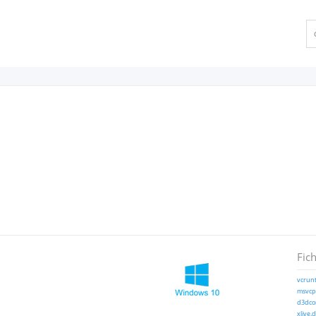
Fich
vcrunt
msvcp1
d3dcom
xlive.d