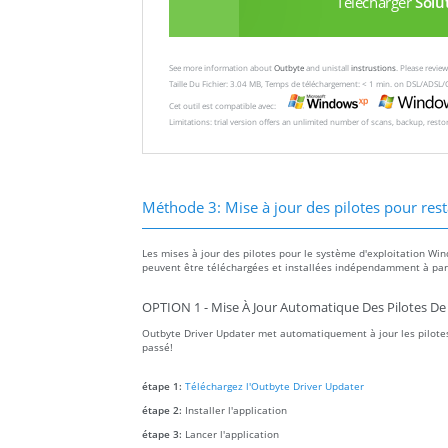
Télécharger
Solu
See more information about
Outbyte
and unistall
instrustions
. Please revi
Taille Du Fichier: 3.04 MB, Temps de téléchargement: < 1 min. on DSL/ADSL/
Cet outil est compatible avec:
Limitations: trial version offers an unlimited number of scans, backup, rest
Méthode 3: Mise à jour des pilotes pour rest
Les mises à jour des pilotes pour le système d'exploitation Win
peuvent être téléchargées et installées indépendamment à parti
OPTION 1 - Mise À Jour Automatique Des Pilotes De
Outbyte Driver Updater met automatiquement à jour les pilotes
passé!
étape 1:
Téléchargez l'Outbyte Driver Updater
étape 2:
Installer l'application
étape 3:
Lancer l'application