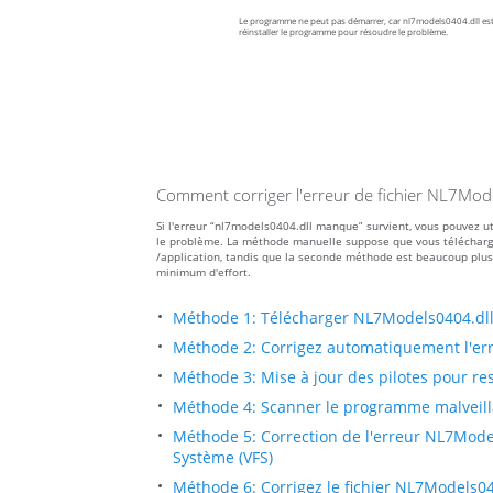
Le programme ne peut pas démarrer, car nl7models0404.dll est
réinstaller le programme pour résoudre le problème.
Comment corriger l'erreur de fichier NL7Mo
Si l'erreur “nl7models0404.dll manque” survient, vous pouvez u
le problème. La méthode manuelle suppose que vous téléchargiez 
/application, tandis que la seconde méthode est beaucoup plus
minimum d'effort.
Méthode 1: Télécharger NL7Models0404.dl
Méthode 2: Corrigez automatiquement l'e
Méthode 3: Mise à jour des pilotes pour res
Méthode 4: Scanner le programme malveilla
Méthode 5: Correction de l'erreur NL7Model
Système (VFS)
Méthode 6: Corrigez le fichier NL7Models04