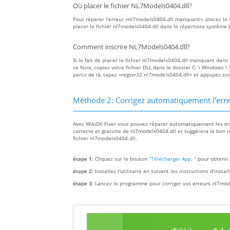
Où placer le fichier NL7Models0404.dll?
Pour réparer l'erreur «nl7models0404.dll manquant», placez le f
placer le fichier nl7models0404.dll dans le répertoire système
Comment inscrire NL7Models0404.dll?
Si le fait de placer le fichier nl7models0404.dll manquant dans 
ce faire, copiez votre fichier DLL dans le dossier C: \ Windows 
partir de là, tapez «regsvr32 nl7models0404.dll» et appuyez sur
Méthode 2: Corrigez automatiquement l'er
Avec WikiDll Fixer vous pouvez réparer automatiquement les err
correcte et gratuite de nl7models0404.dll et suggérera le bon r
fichier nl7models0404.dll.
étape 1:
Cliquez sur le bouton
“Télécharger App. ”
pour obtenir 
étape 2:
Installez l'utilitaire en suivant les instructions d'insta
étape 3:
Lancez le programme pour corriger vos erreurs nl7mod