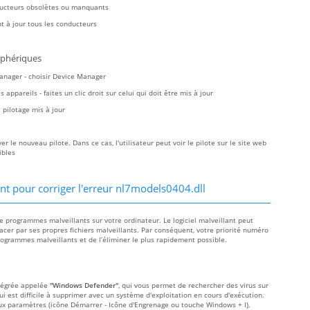
ducteurs obsolètes ou manquants
t à jour tous les conducteurs
iphériques
Manager - choisir Device Manager
ppareils - faites un clic droit sur celui qui doit être mis à jour
pilotage mis à jour
 le nouveau pilote. Dans ce cas, l'utilisateur peut voir le pilote sur le site web
ibles
t pour corriger l'erreur nl7models0404.dll
de programmes malveillants sur votre ordinateur. Le logiciel malveillant peut
acer par ses propres fichiers malveillants. Par conséquent, votre priorité numéro
rogrammes malveillants et de l’éliminer le plus rapidement possible.
ntégrée appelée
"Windows Defender"
, qui vous permet de rechercher des virus sur
qui est difficile à supprimer avec un système d'exploitation en cours d'exécution.
aux paramètres (icône Démarrer - Icône d'Engrenage ou touche Windows + I),