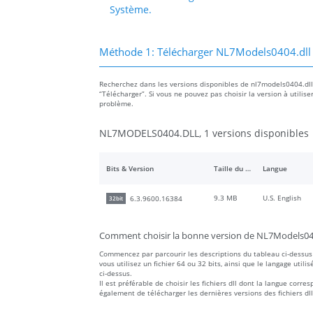
Système.
Méthode 1: Télécharger NL7Models0404.dll
Recherchez dans les versions disponibles de nl7models0404.dll da
“Télécharger”. Si vous ne pouvez pas choisir la version à utilise
problème.
NL7MODELS0404.DLL, 1 versions disponibles
Bits & Version
Taille du fichier
Langue
9.3 MB
U.S. English
6.3.9600.16384
32bit
Comment choisir la bonne version de NL7Models040
Commencez par parcourir les descriptions du tableau ci-dessus 
vous utilisez un fichier 64 ou 32 bits, ainsi que le langage utilis
ci-dessus.
Il est préférable de choisir les fichiers dll dont la langue co
également de télécharger les dernières versions des fichiers dll