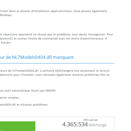
ichier dans le dossier d'installation application/jeu. Vous pouvez également
 Windows.
le répertoire approprié ne résout pas le problème, vous devez l'enregistrer. Pour
\ System32 et ouvrez l'invite de commande avec les droits d'administrateur. A
 Entrée.
reur de NL7Models0404.dll manquant
eurs de nl7models0404.dll. L'utilitaire téléchargera non seulement la version
épertoire pour l'installer, mais résoudra également d'autres problèmes liés au
un outil automatique, fourni par WikiDll.
llation simples.
els0404.dll et d'autres problèmes.
Offre spéciale
4.365.534
téléchargé