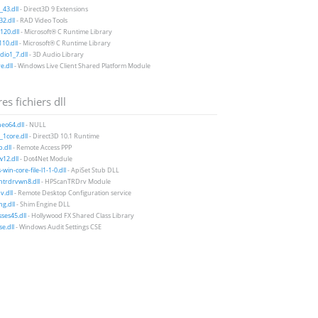
43.dll
- Direct3D 9 Extensions
2.dll
- RAD Video Tools
20.dll
- Microsoft® C Runtime Library
10.dll
- Microsoft® C Runtime Library
io1_7.dll
- 3D Audio Library
e.dll
- Windows Live Client Shared Platform Module
es fichiers dll
neo64.dll
- NULL
1core.dll
- Direct3D 10.1 Runtime
.dll
- Remote Access PPP
12.dll
- Dot4Net Module
win-core-file-l1-1-0.dll
- ApiSet Stub DLL
ntrdrvwn8.dll
- HPScanTRDrv Module
v.dll
- Remote Desktop Configuration service
g.dll
- Shim Engine DLL
sses45.dll
- Hollywood FX Shared Class Library
se.dll
- Windows Audit Settings CSE