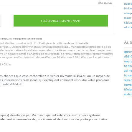
Offre spéciale
d3dx9_
binkw3
msvcp1
msvcr1
TÉLÉCHARGER MAINTENANT
x3daud
wldcor
te
EULA
and
Politique de confidentialité
Autr
tall
. Veuillez consulter le
CLUF
d'Outbyte et
la politique de confidentialité
.
 l'erreur. L'utilitaire déterminera automatiquement les DLL manquantes et proposera de les
excellente alternative à l'installation manuelle, qui a été reconnue par de nombreux experts en
igdrcl
offre un nombre illimité d'analyses, de sauvegarde, de restauration de votre registre Windows
d3d10_
 les systèmes d'exploitation tels que Windows 10, Windows 8 / 8.1, Windows 7 et Windows
rasppp
L / Câble
hpzinw
api-ms-
rtes chances que vous recherchiez le fichier nl7models0404.dll ou un moyen de
hpsca
les informations ci-dessous, qui expliquent comment résoudre votre problème.
sessen
l7models0404.dll.
shimen
hfxcla
auditc
ques), développé par Microsoft, qui fait référence aux fichiers système
éralement un ensemble de procédures et de fonctions de pilote pouvant être