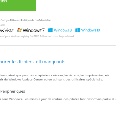
tion
ew Outbyte
EULA
and
Politique de confidentialité
Cable
ore of your windows registry for FREE. Full version must be purchased.
aurer les fichiers .dll manquants
dows, ainsi que pour les adaptateurs réseau, les écrans, les imprimantes, etc.
r du Windows Update Center ou en utilisant des utilitaires spécialisés.
 Périphériques
 sous Windows. Les mises à jour de routine des pilotes font désormais partie du