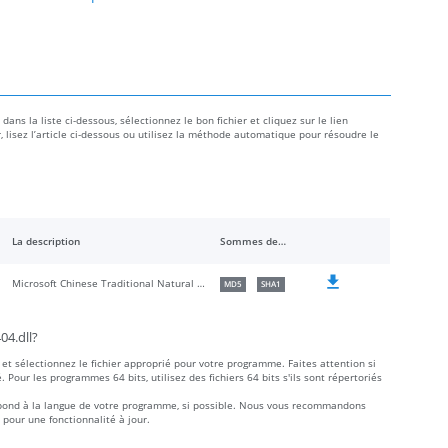
ns la liste ci-dessous, sélectionnez le bon fichier et cliquez sur le lien
r, lisez l’article ci-dessous ou utilisez la méthode automatique pour résoudre le
La description
Sommes de contrôle
Microsoft Chinese Traditional Natural Language Data
MD5
SHA1
4.dll?
et sélectionnez le fichier approprié pour votre programme. Faites attention si
é. Pour les programmes 64 bits, utilisez des fichiers 64 bits s'ils sont répertoriés
rrespond à la langue de votre programme, si possible. Nous vous recommandons
 pour une fonctionnalité à jour.