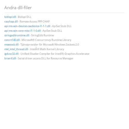
Andra dll-filer
bidispl.dll
- Bidispl DLL
raschap.dll
- Remote Access PPP CHAP
api-ms-win-devices-swdevice-l1-1-1.dll
- ApiSet Stub DLL
api-ms-win-core-misc-l1-1-0.dll
- ApiSet Stub DLL
stringeditruntime.dll
- StringEdit Runtime
concrt140.dll
- Microsoft® Concurrency Runtime Library
mswsock.dll
- Tjänstprovider för Microsoft Windows Sockets 2.0
mkl_intel_thread.dll
- IntelÂ® Math Kernel Library
igdusc32.dll
- Unified Shader Compiler for Intel(R) Graphics Accelerator
brserif.dll
- Serial driver access DLL for Resource Manager