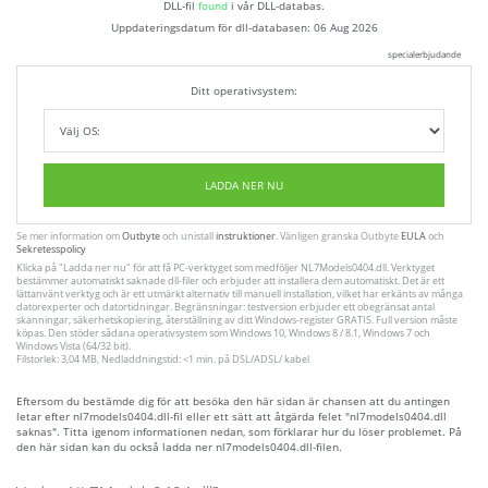
DLL-fil
found
i vår DLL-databas.
Uppdateringsdatum för dll-databasen:
06 Aug 2026
specialerbjudande
Ditt operativsystem:
LADDA NER NU
Se mer information om
Outbyte
och unistall
instruktioner
. Vänligen granska Outbyte
EULA
och
Sekretesspolicy
Klicka på
"Ladda ner nu"
för att få PC-verktyget som medföljer NL7Models0404.dll. Verktyget
bestämmer automatiskt saknade dll-filer och erbjuder att installera dem automatiskt. Det är ett
lättanvänt verktyg och är ett utmärkt alternativ till manuell installation, vilket har erkänts av många
datorexperter och datortidningar. Begränsningar: testversion erbjuder ett obegränsat antal
skanningar, säkerhetskopiering, återställning av ditt Windows-register GRATIS. Full version måste
köpas. Den stöder sådana operativsystem som Windows 10, Windows 8 / 8.1, Windows 7 och
Windows Vista (64/32 bit).
Filstorlek: 3,04 MB, Nedladdningstid: <1 min. på DSL/ADSL/ kabel
Eftersom du bestämde dig för att besöka den här sidan är chansen att du antingen
letar efter nl7models0404.dll-fil eller ett sätt att åtgärda felet "nl7models0404.dll
saknas". Titta igenom informationen nedan, som förklarar hur du löser problemet. På
den här sidan kan du också ladda ner nl7models0404.dll-filen.