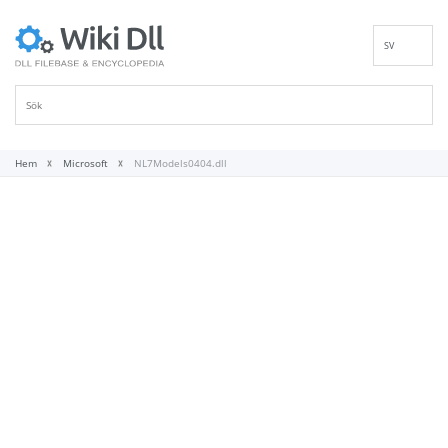
SV
EN
DE
ES
FR
Hem
Microsoft
NL7Models0404.dll
IT
PT
RU
ID
NL
NN
VI
FI