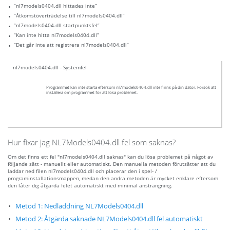
“nl7models0404.dll hittades inte”
“Åtkomstöverträdelse till nl7models0404.dll”
“nl7models0404.dll startpunktsfel”
“Kan inte hitta nl7models0404.dll”
“Det går inte att registrera nl7models0404.dll”
nl7models0404.dll - Systemfel
Programmet kan inte starta eftersom nl7models0404.dll inte finns på din dator. Försök att
installera om programmet för att lösa problemet.
Hur fixar jag NL7Models0404.dll fel som saknas?
Om det finns ett fel "nl7models0404.dll saknas" kan du lösa problemet på något av
följande sätt - manuellt eller automatiskt. Den manuella metoden förutsätter att du
laddar ned filen nl7models0404.dll och placerar den i spel- /
programinstallationsmappen, medan den andra metoden är mycket enklare eftersom
den låter dig åtgärda felet automatiskt med minimal ansträngning.
Metod 1: Nedladdning NL7Models0404.dll
Metod 2: Åtgärda saknade NL7Models0404.dll fel automatiskt