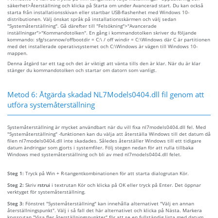
säkerhet>Återställning och klicka på Starta om under Avancerad start. Du kan också
starta från installationsskivan eller startbar USB-flashenhet med Windows 10-
distributionen. Välj önskat språk på installationsskärmen och välj sedan
"Systemåterställning". Gå därefter till "Felsökning">"Avancerade
inställningar">"Kommandotolken". En gång i kommandotolken skriver du följande
kommando: sfg/scannow/offbootdir = C:\ / off windir = C:\Windows där C är partitionen
med det installerade operativsystemet och C:\Windows är vägen till Windows 10-
mappen.
Denna åtgärd tar ett tag och det är viktigt att vänta tills den är klar. När du är klar
stänger du kommandotolken och startar om datorn som vanligt.
Metod 6: Åtgärda skadad NL7Models0404.dll fil genom att
utföra systemåterställning
Systemåterställning är mycket användbart när du vill fixa nl7models0404.dll fel. Med
"Systemåterställning" -funktionen kan du välja att återställa Windows till det datum då
filen nl7models0404.dll inte skadades. Således återställer Windows till ett tidigare
datum ändringar som gjorts i systemfiler. Följ stegen nedan för att rulla tillbaka
Windows med systemåterställning och bli av med nl7models0404.dll felet.
Steg 1:
Tryck på Win + R-tangentkombinationen för att starta dialogrutan Kör.
Steg 2:
Skriv
rstrui
i textrutan Kör och klicka på OK eller tryck på Enter. Det öppnar
verktyget för systemåterställning.
Steg 3:
Fönstret "Systemåterställning" kan innehålla alternativet "Välj en annan
återställningspunkt". Välj i så fall det här alternativet och klicka på Nästa. Markera
kryssrutan "Visa fler återställningspunkter" för att se en fullständig lista med datum.