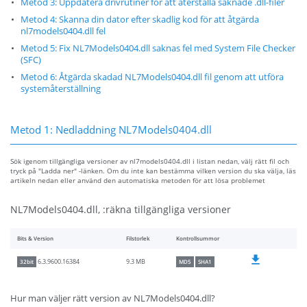
Metod 3: Uppdatera drivrutiner för att återställa saknade .dll-filer
Metod 4: Skanna din dator efter skadlig kod för att åtgärda
nl7models0404.dll fel
Metod 5: Fix NL7Models0404.dll saknas fel med System File Checker
(SFC)
Metod 6: Åtgärda skadad NL7Models0404.dll fil genom att utföra
systemåterställning
Metod 1: Nedladdning NL7Models0404.dll
Sök igenom tillgängliga versioner av nl7models0404.dll i listan nedan, välj rätt fil och
tryck på "Ladda ner" -länken. Om du inte kan bestämma vilken version du ska välja, läs
artikeln nedan eller använd den automatiska metoden för att lösa problemet
NL7Models0404.dll, :räkna tillgängliga versioner
Bits & Version
Filstorlek
Kontrollsummor
9.3 MB
6.3.9600.16384
32bit
MD5
SHA1
Hur man väljer rätt version av NL7Models0404.dll?