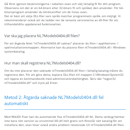
Gå först igenom beskrivningarna i tabellen ovan och välj lämplig fil för ditt program.
Observera om det är en 64-bitars eller 32-bitars fil och språket den använder. För 64-
bitarsprogram använder du 64-bitarsfiler om de listas ovan.
Det är bäst att välja DLL-filer vars språk matchar programmets språk, om möjligt. Vi
rekommenderar också att du laddar ner de senaste versionerna av dll-filer för att
tillhandahålla uppdaterad funktionalitet.
Var ska jag placera NL7Models0404.dll filen?
För att åtgärda felet "nl7models0404.dll saknas" placerar du filen i applikations- /
spelinstallationsmappen. Alternativt kan du placera filen nl7models0404.dll i Windows
systemkatalog.
Hur man skall registrera NL7Models0404.dll?
Om du inte placerar den saknade nl7models0404.dll filen i lämplig katalog måste du
registrera den. För att göra detta, kopiera DLL-filen till mappen C:\Windows\System32
och öppna en kommandotolk med administratörsbehörighet. Skriv där "regsvr32
nl7models0404.dll" och tryck på Enter.
Metod 2: Åtgärda saknade NL7Models0404.dll fel
automatiskt
Med WikiDll Fixer kan du automatiskt fixa nl7models0404.dll fel. Detta verktyg hämtar
inte bara rätt version av vcruntime140.dll helt gratis och föreslår rätt katalog för att
installera den, utan löser också andra problem relaterade till nl7models0404.dll filen.