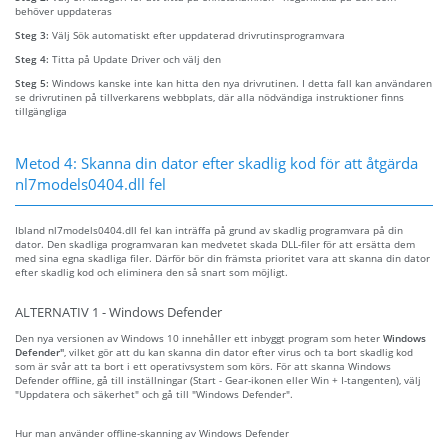
behöver uppdateras
Steg 3:
Välj Sök automatiskt efter uppdaterad drivrutinsprogramvara
Steg 4:
Titta på Update Driver och välj den
Steg 5:
Windows kanske inte kan hitta den nya drivrutinen. I detta fall kan användaren
se drivrutinen på tillverkarens webbplats, där alla nödvändiga instruktioner finns
tillgängliga
Metod 4: Skanna din dator efter skadlig kod för att åtgärda
nl7models0404.dll fel
Ibland nl7models0404.dll fel kan inträffa på grund av skadlig programvara på din
dator. Den skadliga programvaran kan medvetet skada DLL-filer för att ersätta dem
med sina egna skadliga filer. Därför bör din främsta prioritet vara att skanna din dator
efter skadlig kod och eliminera den så snart som möjligt.
ALTERNATIV 1 - Windows Defender
Den nya versionen av Windows 10 innehåller ett inbyggt program som heter
Windows
Defender"
, vilket gör att du kan skanna din dator efter virus och ta bort skadlig kod
som är svår att ta bort i ett operativsystem som körs. För att skanna Windows
Defender offline, gå till inställningar (Start - Gear-ikonen eller Win + I-tangenten), välj
"Uppdatera och säkerhet" och gå till "Windows Defender".
Hur man använder offline-skanning av Windows Defender