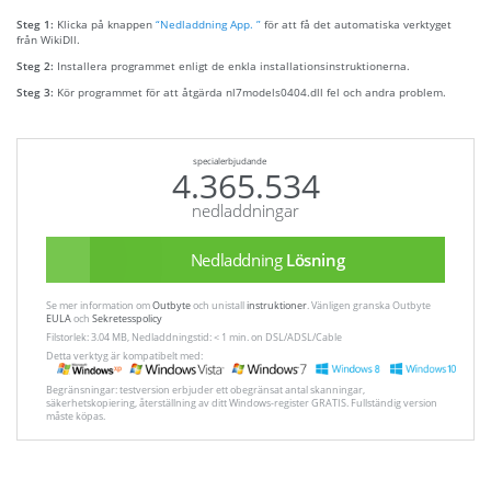
Steg 1:
Klicka på knappen
“Nedladdning App. ”
för att få det automatiska verktyget
från WikiDll.
Steg 2:
Installera programmet enligt de enkla installationsinstruktionerna.
Steg 3:
Kör programmet för att åtgärda nl7models0404.dll fel och andra problem.
specialerbjudande
4.365.534
nedladdningar
Nedladdning
Lösning
Se mer information om
Outbyte
och unistall
instruktioner
. Vänligen granska Outbyte
EULA
och
Sekretesspolicy
Filstorlek: 3.04 MB, Nedladdningstid: < 1 min. on DSL/ADSL/Cable
Detta verktyg är kompatibelt med:
Begränsningar: testversion erbjuder ett obegränsat antal skanningar,
säkerhetskopiering, återställning av ditt Windows-register GRATIS. Fullständig version
måste köpas.