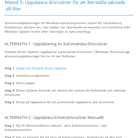
Metod 3: Uppdatera drivrutiner för att återställa saknade
.dll-filer
Drivrutinsuppdateringar för Windows-operativsystemet, liksom för nätverkskort,
bildskärmar, skrivare etc., kan laddas ner oberoende av varandra och installeras från
Windows Update Center eller med hjälp av specialverktyg.
ALTERNATIV 1 - Uppdatering Av Automatiska Drivrutiner
Outbyte Driver Updater uppdaterar automatiskt drivrutiner i Windows. Rutinmässiga
drivrutinsuppdateringar hör nu till det förflutna!
Steg 1:
Ladda ner Outbyte Driver Updater
Steg 2:
Installera programmet
Steg 3:
Starta appen
Steg 4:
Driver Updater kommer att skanna ditt system för föråldrade och saknade
drivrutiner
Steg 5:
Klicka på Uppdatera för att automatiskt uppdatera alla drivrutiner
ALTERNATIV 2 - Uppdatera Enhetsdrivrutiner Manuellt
Steg 1:
Gå till Aktivitetsfältets sökruta - skriv Enhetshanteraren - välj
Enhetshanteraren
Steg 2:
Välj en kategori för att titta på enhetsnamnen - högerklicka på den som