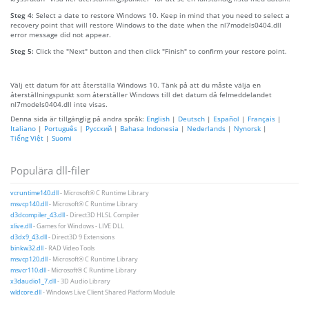
Steg 4:
Select a date to restore Windows 10. Keep in mind that you need to select a
recovery point that will restore Windows to the date when the nl7models0404.dll
error message did not appear.
Steg 5:
Click the "Next" button and then click "Finish" to confirm your restore point.
Välj ett datum för att återställa Windows 10. Tänk på att du måste välja en
återställningspunkt som återställer Windows till det datum då felmeddelandet
nl7models0404.dll inte visas.
Denna sida är tillgänglig på andra språk:
English
|
Deutsch
|
Español
|
Français
|
Italiano
|
Português
|
Русский
|
Bahasa Indonesia
|
Nederlands
|
Nynorsk
|
Tiếng Việt
|
Suomi
Populära dll-filer
vcruntime140.dll
- Microsoft® C Runtime Library
msvcp140.dll
- Microsoft® C Runtime Library
d3dcompiler_43.dll
- Direct3D HLSL Compiler
xlive.dll
- Games for Windows - LIVE DLL
d3dx9_43.dll
- Direct3D 9 Extensions
binkw32.dll
- RAD Video Tools
msvcp120.dll
- Microsoft® C Runtime Library
msvcr110.dll
- Microsoft® C Runtime Library
x3daudio1_7.dll
- 3D Audio Library
wldcore.dll
- Windows Live Client Shared Platform Module