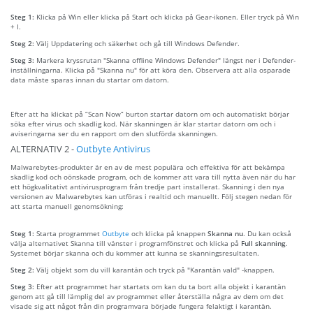
Steg 1:
Klicka på Win eller klicka på Start och klicka på Gear-ikonen. Eller tryck på Win
+ I.
Steg 2:
Välj Uppdatering och säkerhet och gå till Windows Defender.
Steg 3:
Markera kryssrutan "Skanna offline Windows Defender" längst ner i Defender-
inställningarna. Klicka på "Skanna nu" för att köra den. Observera att alla osparade
data måste sparas innan du startar om datorn.
Efter att ha klickat på “Scan Now” burton startar datorn om och automatiskt börjar
söka efter virus och skadlig kod. När skanningen är klar startar datorn om och i
aviseringarna ser du en rapport om den slutförda skanningen.
ALTERNATIV 2 -
Outbyte Antivirus
Malwarebytes-produkter är en av de mest populära och effektiva för att bekämpa
skadlig kod och oönskade program, och de kommer att vara till nytta även när du har
ett högkvalitativt antivirusprogram från tredje part installerat. Skanning i den nya
versionen av Malwarebytes kan utföras i realtid och manuellt. Följ stegen nedan för
att starta manuell genomsökning:
Steg 1:
Starta programmet
Outbyte
och klicka på knappen
Skanna nu
. Du kan också
välja alternativet Skanna till vänster i programfönstret och klicka på
Full skanning
.
Systemet börjar skanna och du kommer att kunna se skanningsresultaten.
Steg 2:
Välj objekt som du vill karantän och tryck på "Karantän vald" -knappen.
Steg 3:
Efter att programmet har startats om kan du ta bort alla objekt i karantän
genom att gå till lämplig del av programmet eller återställa några av dem om det
visade sig att något från din programvara började fungera felaktigt i karantän.