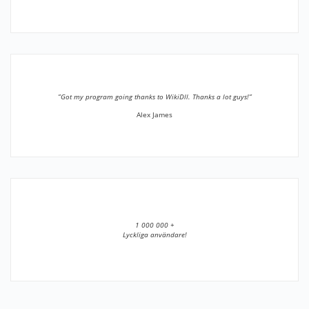
”Got my program going thanks to WikiDll. Thanks a lot guys!”
Alex James
1 000 000 +
Lyckliga användare!