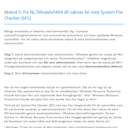
Metod 5: Fix NL7Models0404.dll saknas fel med System File
Checker (SFC)
Många användare är bekanta med kommandot sfg / scannow
systemfilintegritetskontroll, som automatiskt kontrollerar och fixar skyddade Windows-
systemfiler. För att utföra detta kommando måste du köra kommandotolken som
administratör.
Steg 1:
Starta kommandoraden som administratör i Windows genom att trycka på Win-
tangenten på tangentbordet och skriva "Kommandotolken" i sökfältet, högerklicka
sedan på resultatet och välj
Kör som administratör
. Alternativt kan du trycka på Win +
X-tangentkombination som öppnar menyn där du kan välja
Kommandotolken (Admin)
.
Steg 2:
Skriv
sfc/scannow
i kommandotolken och tryck Enter.
När du har angett kommandot börjar en systemkontroll. Det tar ett tag, så var
tålamod. När operationen är klar får du meddelandet “Windows Resource Protection
hittade korrupta filer och reparerade dem framgångsrikt.” eller “Windows Resource
Protection hittade korrupta filer men kunde inte fixa några av dem”.
Tänk på att System File Checker (SFC) inte kan fixa integritetsfel för de systemfiler som
för närvarande används av operativsystemet. För att fixa dessa filer måste du köra
SFC-kommandot genom kommandotolken i Windows-återställningsmiljön. Du kan
komma in i Windows Recovery Environment från inloggningsskärmen genom att klicka
på Shutdown och sedan hålla ned Skift-tangenten medan du väljer Starta om.
I Windows 10 kan du trycka på Win-tangenten, välja Inställningar>Uppdatering och