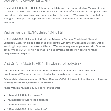
Vad är NL7Models0404.dll?
NL7Models0404.dll en DLL-fil (Dynamic Link Library) - file, utvecklad av Microsoft, som
hänvisas till viktiga systemfiler i Windows OS. Den innehåller vanligtvis en uppsättning
procedurer och drivrutinsfunktioner, som kan tillämpas av Windows. Den innehåller
vanligtvis en uppsättning procedurer och drivrutinsfunktioner som Windows kan
använda.
Vad används NL7Models0404.dll till?
NL7Models0404.dll file, också känd som Microsoft Chinese Traditional Natural
Language Data, förknippas ofta med Microsoft® Windows® Operating System. Det är
en viktig komponent som säkerställer att Windows-program fungerar korrekt. Således,
om nl7models0404.dll filen saknas kan det påverka arbetet för den tillhörande
programvaran negativt.
Vad är NL7Models0404.dll saknas fel betyder?
Det finns flera orsaker som kan orsaka nl7models0404.dll fel. Dessa inkluderar
problem med Windows-registret, skadlig kod, felaktiga program och mer.
Felmeddelanden relaterade till filen nl7models0404.dll kan också indikera att filen var
felaktigt installerad, skadad eller raderad.
Andra vanliga nl7models0404.dll fel inkluderar:
“nl7models0404.dll is saknas”
“nl7models0404.dll felnedladdning”
“nl7models0404.dll krasch”
“nl7models0404.dll hittades inte”