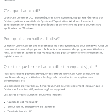
launch.dll.
C'est quoi Launch.dll?
Launch.dll un fichier DLL (Bibliothèque de Liens Dynamiques) qui fait référence aux
fichiers système essentiels du Système d'Exploitation Windows. Il contient
généralement un ensemble de procédures et de fonctions de pilote pouvant être
appliquées par Windows.
Pour quoi Launch.dll est-il utilisé?
Le fichier Launch.dll est une bibliothèque de liens dynamiques pour Windows. C'est un
composant essentiel qui garantit le bon fonctionnement des programmes Windows.
Ainsi, si le fichier launch.dll est manquant, cela peut affecter le fonctionnement du
logiciel associé.
Qu'est-ce que l'erreur Launch.dll est manquant signifie?
Plusieurs raisons peuvent provoquer des erreurs launch.dll. Ceux-ci incluent les
problèmes de registre Windows, les logiciels malveillants, les applications
défectueuses, etc.
Les messages d'erreur liés au fichier launch.dll peuvent également indiquer que le
fichier a été mal installé, endommagé ou supprimé.
Les autres erreurs launch.dll courantes incluent:
“launch.dll est manquant”
“Erreur lors du chargement de launch.dll”
“Crash de launch.dll”