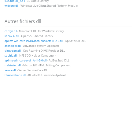
x3daudio1_7.dll
- 3D Audio Library
wldcore.dll
- Windows Live Client Shared Platform Module
Autres fichiers dll
cdosys.dll
- Microsoft CDO for Windows Library
libeay32.dll
- OpenSSL Shared Library
api-ms-win-core-localization-obsolete-l1-2-0.dll
- ApiSet Stub DLL
asohelper.dll
- Advanced System Optimizer
dimsroam.dll
- Key Roaming DIMS Provider DLL
sdohlp.dll
- NPS SDO Helper Component
api-ms-win-core-sysinfo-l1-2-0.dll
- ApiSet Stub DLL
mshtmled.dll
- Microsoft® HTML Editing Component
sscore.dll
- Server Service Core DLL
bluetoothapis.dll
- Bluetooth Usermode Api host