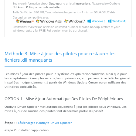
See more information about
Outbyte
and unistall
instrustions
. Please review Outbyte
EULA
and
Politique de confidentialité
Taille Du Fichier: 3.04 MB, Temps de téléchargement: < 1 min. on DSL/ADSL/Cable
Cet outil est compatible avec:
Limitations: trial version offers an unlimited number of scans, backup, restore of your
windows registry for FREE. Full version must be purchased.
Méthode 3: Mise à jour des pilotes pour restaurer les
fichiers .dll manquants
Les mises à jour des pilotes pour le système d'exploitation Windows, ainsi que pour
les adaptateurs réseau, les écrans, les imprimantes, etc. peuvent être téléchargées et
installées indépendamment à partir du Windows Update Center ou en utilisant des
utilitaires spécialisés.
OPTION 1 - Mise À Jour Automatique Des Pilotes De Périphériques
Outbyte Driver Updater met automatiquement à jour les pilotes sous Windows. Les
mises à jour de routine des pilotes font désormais partie du passé!
étape 1:
Téléchargez l'Outbyte Driver Updater
étape 2:
Installer l'application