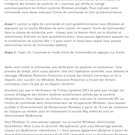
l'intégrité des fichiers du système sfc / scannow, qui vérifie et corrige
automatiquement les fichiers système Windows protégés. Pour exécuter cette
commande, vous devez exécuter l'invite de commande en tant qu'administrateur.
étape 1:
Lancez la ligne de commande en tant qu'administrateur sous Windows en
appuyant sur la touche Windows de votre clavier, en tapant "Invite de Commandes"
dans le champ de recherche, puis - cliquez avec le bouton droit sur le résultat et
sélectionnez Exécuter en tant qu'administrateur. Vous pouvez également appuyer sur
la combinaison de touches Win + X pour ouvrir le menu dans lequel vous pouvez
sélectionner Invite de Commandes (Admin).
étape 2:
Tapez sfc / scannow en mode Invite de Commandes et appuyez sur Entrer.
Après avoir entré la commande, une vérification du système va commencer. Cela
prendra du temps, alors soyez patient. Une fois l'opération terminée, vous obtenez le
message «Windows Resource Protection a trouvé des fichiers corrompus et les a
réparés avec succès» ou «Windows Resource Protection a trouvé des fichiers
corrompus, mais n'a pas pu en réparer certains».
N'oubliez pas que le Vérificateur de Fichiers Système (SFC) ne peut pas corriger les
erreurs d'intégrité des fichiers système actuellement utilisés par le système
d'exploitation. Pour réparer ces fichiers, vous devez exécuter la commande SFC via
l'invite de commande dans l'environnement de récupération Windows. Vous pouvez
accéder à l'Environnement de Restauration Windows à partir de l'écran de connexion
en cliquant sur Arrêter, puis en maintenant la touche Maj enfoncée tout en
sélectionnant Redémarrer.
Sous Windows 10, vous pouvez appuyer sur la touche Windows, sélectionnez
Paramètres> Mise à jour et sécurité> Récupération, puis sous Démarrage avancé,
cliquez sur Redémarrer maintenant.> > Vous pouvez également démarrer à partir du
disque d'installation ou du lecteur flash USB amorçable avec la distribution Windows