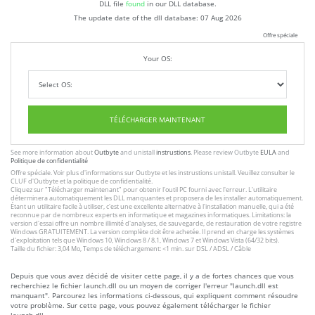
DLL file
found
in our DLL database.
The update date of the dll database:
07 Aug 2026
Offre spéciale
Your OS:
TÉLÉCHARGER MAINTENANT
See more information about
Outbyte
and unistall
instrustions
. Please review Outbyte
EULA
and
Politique de confidentialité
Offre spéciale. Voir plus d'informations sur
Outbyte
et les
instrustions unistall
. Veuillez consulter le
CLUF
d'Outbyte et
la politique de confidentialité
.
Cliquez sur
"Télécharger maintenant"
pour obtenir l'outil PC fourni avec l'erreur. L'utilitaire
déterminera automatiquement les DLL manquantes et proposera de les installer automatiquement.
Étant un utilitaire facile à utiliser, c'est une excellente alternative à l'installation manuelle, qui a été
reconnue par de nombreux experts en informatique et magazines informatiques. Limitations: la
version d'essai offre un nombre illimité d'analyses, de sauvegarde, de restauration de votre registre
Windows GRATUITEMENT. La version complète doit être achetée. Il prend en charge les systèmes
d'exploitation tels que Windows 10, Windows 8 / 8.1, Windows 7 et Windows Vista (64/32 bits).
Taille du fichier: 3,04 Mo, Temps de téléchargement: <1 min. sur DSL / ADSL / Câble
Depuis que vous avez décidé de visiter cette page, il y a de fortes chances que vous
recherchiez le fichier launch.dll ou un moyen de corriger l'erreur "launch.dll est
manquant". Parcourez les informations ci-dessous, qui expliquent comment résoudre
votre problème. Sur cette page, vous pouvez également télécharger le fichier