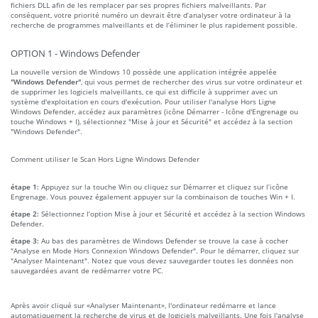
fichiers DLL afin de les remplacer par ses propres fichiers malveillants. Par
conséquent, votre priorité numéro un devrait être d’analyser votre ordinateur à la
recherche de programmes malveillants et de l’éliminer le plus rapidement possible.
OPTION 1 - Windows Defender
La nouvelle version de Windows 10 possède une application intégrée appelée
"Windows Defender"
, qui vous permet de rechercher des virus sur votre ordinateur et
de supprimer les logiciels malveillants, ce qui est difficile à supprimer avec un
système d'exploitation en cours d'exécution. Pour utiliser l'analyse Hors Ligne
Windows Defender, accédez aux paramètres (icône Démarrer - Icône d'Engrenage ou
touche Windows + I), sélectionnez "Mise à jour et Sécurité" et accédez à la section
"Windows Defender".
Comment utiliser le Scan Hors Ligne Windows Defender
étape 1:
Appuyez sur la touche Win ou cliquez sur Démarrer et cliquez sur l’icône
Engrenage. Vous pouvez également appuyer sur la combinaison de touches Win + I.
étape 2:
Sélectionnez l’option Mise à jour et Sécurité et accédez à la section Windows
Defender.
étape 3:
Au bas des paramètres de Windows Defender se trouve la case à cocher
"Analyse en Mode Hors Connexion Windows Defender". Pour le démarrer, cliquez sur
"Analyser Maintenant". Notez que vous devez sauvegarder toutes les données non
sauvegardées avant de redémarrer votre PC.
Après avoir cliqué sur «Analyser Maintenant», l'ordinateur redémarre et lance
automatiquement la recherche de virus et de logiciels malveillants. Une fois l'analyse