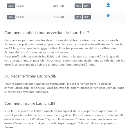
236.1 KB
1.0.0.0
32bit
MD5
SHA1
235.5 KB
0.0.0.0
32bit
MD5
SHA1
Comment choisir la bonne version de Launch.dll?
Commencez par parcourir les descriptions du tableau ci-dessus et sélectionnez le
fichier approprié pour votre programme. Faites attention si vous utilisez un fichier 64
ou 32 bits, ainsi que le langage utilisé. Pour les programmes 64 bits, utilisez des
fichiers 64 bits s'ils sont répertoriés ci-dessus.
Il est préférable de choisir les fichiers dll dont la langue correspond à la langue de
votre programme, si possible. Nous vous recommandons également de télécharger les
dernières versions des fichiers dll pour une fonctionnalité à jour.
Où placer le fichier Launch.dll?
Pour réparer l'erreur «launch.dll manquant», placez le fichier dans le dossier
d'installation application/jeu. Vous pouvez également placer le fichier launch.dll dans
le répertoire système Windows.
Comment inscrire Launch.dll?
Si le fait de placer le fichier launch.dll manquant dans le répertoire approprié ne
résout pas le problème, vous devez l'enregistrer. Pour ce faire, copiez votre fichier DLL
dans le dossier C: \ Windows \ System32 et ouvrez l'invite de commande avec les
droits d'administrateur. A partir de là, tapez «regsvr32 launch.dll» et appuyez sur
Entrée.