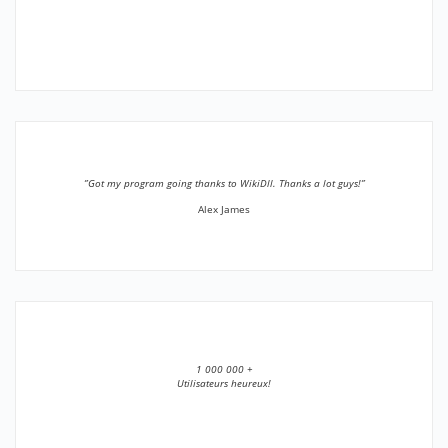
”Got my program going thanks to WikiDll. Thanks a lot guys!”
Alex James
1 000 000 +
Utilisateurs heureux!