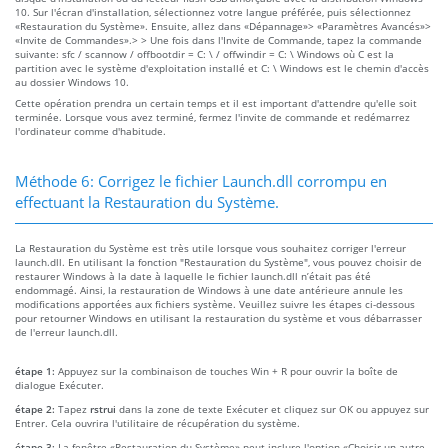
10. Sur l'écran d'installation, sélectionnez votre langue préférée, puis sélectionnez
«Restauration du Système». Ensuite, allez dans «Dépannage»> «Paramètres Avancés»>
«Invite de Commandes».> > Une fois dans l'Invite de Commande, tapez la commande
suivante: sfc / scannow / offbootdir = C: \ / offwindir = C: \ Windows où C est la
partition avec le système d'exploitation installé et C: \ Windows est le chemin d'accès
au dossier Windows 10.
Cette opération prendra un certain temps et il est important d'attendre qu'elle soit
terminée. Lorsque vous avez terminé, fermez l'invite de commande et redémarrez
l'ordinateur comme d'habitude.
Méthode 6: Corrigez le fichier Launch.dll corrompu en
effectuant la Restauration du Système.
La Restauration du Système est très utile lorsque vous souhaitez corriger l'erreur
launch.dll. En utilisant la fonction "Restauration du Système", vous pouvez choisir de
restaurer Windows à la date à laquelle le fichier launch.dll n’était pas été
endommagé. Ainsi, la restauration de Windows à une date antérieure annule les
modifications apportées aux fichiers système. Veuillez suivre les étapes ci-dessous
pour retourner Windows en utilisant la restauration du système et vous débarrasser
de l'erreur launch.dll.
étape 1:
Appuyez sur la combinaison de touches Win + R pour ouvrir la boîte de
dialogue Exécuter.
étape 2:
Tapez
rstrui
dans la zone de texte Exécuter et cliquez sur OK ou appuyez sur
Entrer. Cela ouvrira l'utilitaire de récupération du système.
étape 3:
La fenêtre «Restauration du Système» peut inclure l'option «Choisir un autre