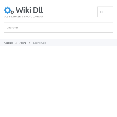
FR
EN
DE
ES
IT
Accueil
Autre
Launch.dll
PT
RU
ID
NL
NN
SV
VI
FI