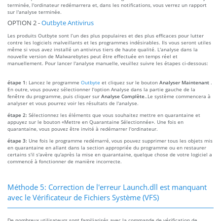
terminée, l'ordinateur redémarrera et, dans les notifications, vous verrez un rapport
sur l'analyse terminée.
OPTION 2 -
Outbyte Antivirus
Les produits Outbyte sont l’un des plus populaires et des plus efficaces pour lutter
contre les logiciels malveillants et les programmes indésirables. Ils vous seront utiles
même si vous avez installé un antivirus tiers de haute qualité. L'analyse dans la
nouvelle version de Malwarebytes peut être effectuée en temps réel et
manuellement. Pour lancer l'analyse manuelle, veuillez suivre les étapes ci-dessous:
étape 1:
Lancez le programme
Outbyte
et cliquez sur le bouton
Analyser Maintenant
.
En outre, vous pouvez sélectionner l'option Analyse dans la partie gauche de la
fenêtre du programme, puis cliquer sur
Analyse Complète.
.Le système commencera à
analyser et vous pourrez voir les résultats de l'analyse.
étape 2:
Sélectionnez les éléments que vous souhaitez mettre en quarantaine et
appuyez sur le bouton «Mettre en Quarantaine Sélectionnée». Une fois en
quarantaine, vous pouvez être invité à redémarrer l'ordinateur.
étape 3:
Une fois le programme redémarré, vous pouvez supprimer tous les objets mis
en quarantaine en allant dans la section appropriée du programme ou en restaurer
certains s'il s'avère qu'après la mise en quarantaine, quelque chose de votre logiciel a
commencé à fonctionner de manière incorrecte.
Méthode 5: Correction de l'erreur Launch.dll est manquant
avec le Vérificateur de Fichiers Système (VFS)
De nombreux utilisateurs sont familiarisés avec la commande de vérification de