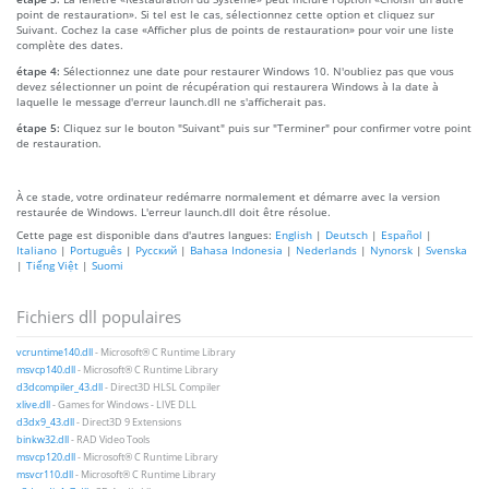
point de restauration». Si tel est le cas, sélectionnez cette option et cliquez sur
Suivant. Cochez la case «Afficher plus de points de restauration» pour voir une liste
complète des dates.
étape 4:
Sélectionnez une date pour restaurer Windows 10. N'oubliez pas que vous
devez sélectionner un point de récupération qui restaurera Windows à la date à
laquelle le message d'erreur launch.dll ne s'afficherait pas.
étape 5:
Cliquez sur le bouton "Suivant" puis sur "Terminer" pour confirmer votre point
de restauration.
À ce stade, votre ordinateur redémarre normalement et démarre avec la version
restaurée de Windows. L'erreur launch.dll doit être résolue.
Cette page est disponible dans d'autres langues:
English
|
Deutsch
|
Español
|
Italiano
|
Português
|
Русский
|
Bahasa Indonesia
|
Nederlands
|
Nynorsk
|
Svenska
|
Tiếng Việt
|
Suomi
Fichiers dll populaires
vcruntime140.dll
- Microsoft® C Runtime Library
msvcp140.dll
- Microsoft® C Runtime Library
d3dcompiler_43.dll
- Direct3D HLSL Compiler
xlive.dll
- Games for Windows - LIVE DLL
d3dx9_43.dll
- Direct3D 9 Extensions
binkw32.dll
- RAD Video Tools
msvcp120.dll
- Microsoft® C Runtime Library
msvcr110.dll
- Microsoft® C Runtime Library