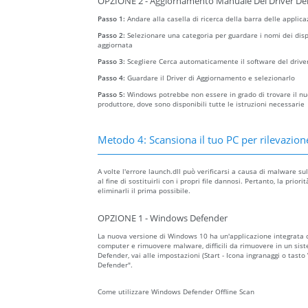
OPZIONE 2 - Aggiornamento Manuale Dei Driver Del
Passo 1:
Andare alla casella di ricerca della barra delle applica
Passo 2:
Selezionare una categoria per guardare i nomi dei dispo
aggiornata
Passo 3:
Scegliere Cerca automaticamente il software del drive
Passo 4:
Guardare il Driver di Aggiornamento e selezionarlo
Passo 5:
Windows potrebbe non essere in grado di trovare il nuov
produttore, dove sono disponibili tutte le istruzioni necessarie
Metodo 4: Scansiona il tuo PC per rilevazion
A volte l'errore launch.dll può verificarsi a causa di malware 
al fine di sostituirli con i propri file dannosi. Pertanto, la pr
eliminarli il prima possibile.
OPZIONE 1 - Windows Defender
La nuova versione di Windows 10 ha un'applicazione integrata
computer e rimuovere malware, difficili da rimuovere in un sist
Defender, vai alle impostazioni (Start - Icona ingranaggi o tast
Defender".
Come utilizzare Windows Defender Offline Scan