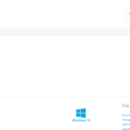
File
vcrunt
msvcp1
d3dcom
xlive.d