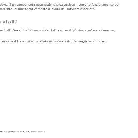
Windows. È un componente essenziale, che garantisce il corretto funzionamento dei
otrebbe influire negativamente il lavoro del software associato.
nch.dll?
 launch.dll. Questi includono problemi di registro di Windows, software dannoso,
dicare che il file è stato installato in modo errato, danneggiato o rimosso.
e nel computer. Provare a reinstallare il