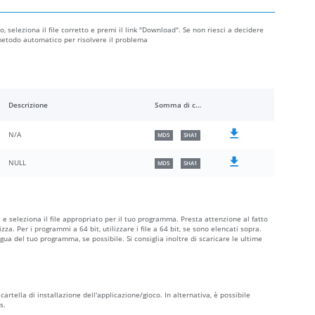
o, seleziona il file corretto e premi il link "Download". Se non riesci a decidere
l metodo automatico per risolvere il problema
Descrizione
Somma di controllo
N/A
MD5
SHA1
NULL
MD5
SHA1
a e seleziona il file appropriato per il tuo programma. Presta attenzione al fatto
ilizza. Per i programmi a 64 bit, utilizzare i file a 64 bit, se sono elencati sopra.
ngua del tuo programma, se possibile. Si consiglia inoltre di scaricare le ultime
a cartella di installazione dell'applicazione/gioco. In alternativa, è possibile
s.