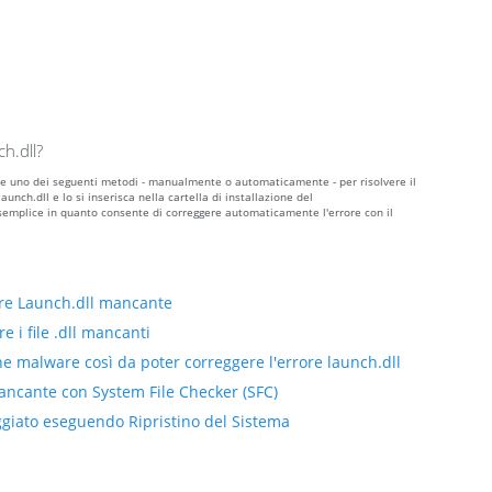
h.dll?
zzare uno dei seguenti metodi - manualmente o automaticamente - per risolvere il
unch.dll e lo si inserisca nella cartella di installazione del
semplice in quanto consente di correggere automaticamente l'errore con il
ore Launch.dll mancante
e i file .dll mancanti
ne malware così da poter correggere l'errore launch.dll
mancante con System File Checker (SFC)
eggiato eseguendo Ripristino del Sistema