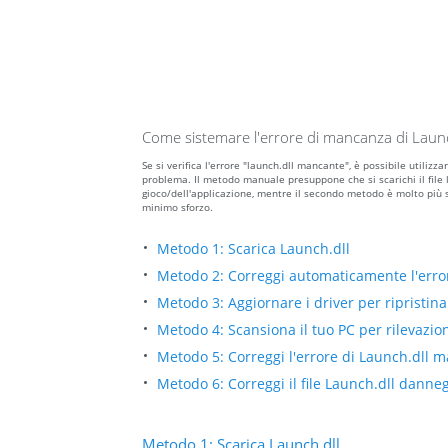
Come sistemare l'errore di mancanza di Launc
Se si verifica l'errore "launch.dll mancante", è possibile utili
problema. Il metodo manuale presuppone che si scarichi il file la
gioco/dell'applicazione, mentre il secondo metodo è molto più 
minimo sforzo.
Metodo 1: Scarica Launch.dll
Metodo 2: Correggi automaticamente l'err
Metodo 3: Aggiornare i driver per ripristinar
Metodo 4: Scansiona il tuo PC per rilevazio
Metodo 5: Correggi l'errore di Launch.dll 
Metodo 6: Correggi il file Launch.dll dann
Metodo 1: Scarica Launch.dll