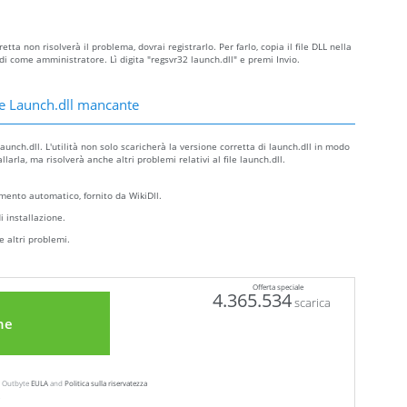
tta non risolverà il problema, dovrai registrarlo. Per farlo, copia il file DLL nella
come amministratore. Lì digita "regsvr32 launch.dll" e premi Invio.
e Launch.dll mancante
unch.dll. L'utilità non solo scaricherà la versione corretta di launch.dll in modo
arla, ma risolverà anche altri problemi relativi al file launch.dll.
ento automatico, fornito da WikiDll.
i installazione.
e altri problemi.
Offerta speciale
4.365.534
scarica
ne
ew Outbyte
EULA
and
Politica sulla riservatezza