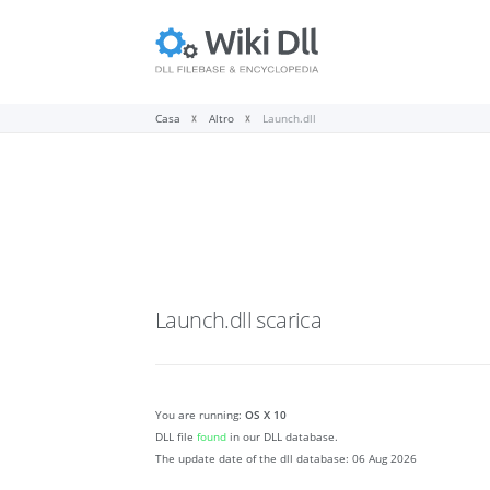
Casa
Altro
Launch.dll
Launch.dll
scarica
You are running:
OS X 10
DLL file
found
in our DLL database.
The update date of the dll database:
06 Aug 2026