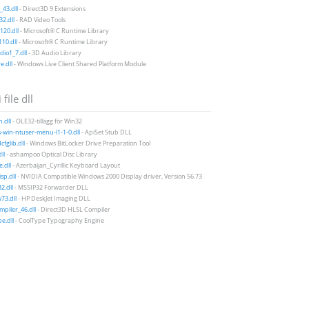
43.dll
- Direct3D 9 Extensions
2.dll
- RAD Video Tools
20.dll
- Microsoft® C Runtime Library
10.dll
- Microsoft® C Runtime Library
io1_7.dll
- 3D Audio Library
e.dll
- Windows Live Client Shared Platform Module
 file dll
.dll
- OLE32-tillägg för Win32
-win-ntuser-menu-l1-1-0.dll
- ApiSet Stub DLL
fglib.dll
- Windows BitLocker Drive Preparation Tool
ll
- ashampoo Optical Disc Library
.dll
- Azerbaijan_Cyrillic Keyboard Layout
sp.dll
- NVIDIA Compatible Windows 2000 Display driver, Version 56.73
2.dll
- MSSIP32 Forwarder DLL
73.dll
- HP DeskJet Imaging DLL
piler_46.dll
- Direct3D HLSL Compiler
pe.dll
- CoolType Typography Engine