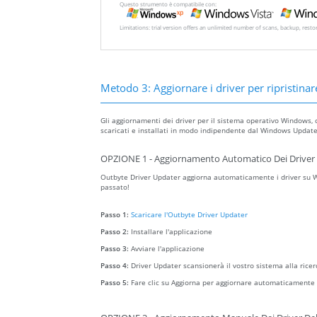
Questo strumento è compatibile con:
Limitations: trial version offers an unlimited number of scans, backup, rest
Metodo 3: Aggiornare i driver per ripristinare
Gli aggiornamenti dei driver per il sistema operativo Windows, 
scaricati e installati in modo indipendente dal Windows Update 
OPZIONE 1 - Aggiornamento Automatico Dei Driver 
Outbyte Driver Updater aggiorna automaticamente i driver su Wi
passato!
Passo 1:
Scaricare l'Outbyte Driver Updater
Passo 2:
Installare l'applicazione
Passo 3:
Avviare l'applicazione
Passo 4:
Driver Updater scansionerà il vostro sistema alla ricer
Passo 5:
Fare clic su Aggiorna per aggiornare automaticamente t