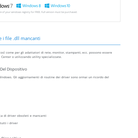
ore of your windows registry for FREE. Full version must be purchased.
 i file .dll mancanti
così come per gli adattatori di rete, monitor, stampanti, ecc. possono essere
Center o utilizzando utility specializzate.
Del Dispositivo
ndows. Gli aggiornamenti di routine dei driver sono ormai un ricordo del
ca di driver obsoleti e mancanti
utti i driver