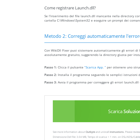
Come registrare Launch.dll?
Se l'inserimento del file launch.dll mancante nella directory corre
cartella C:\Windows\System32 e eseguire un prompt dei comandi 
Metodo 2: Correggi automaticamente l'error
Con WikiDll Fixer puoi sistemare automaticamente gli errori di la
assolutamente gratuito, suggerendo la directory giusta per install
Passo 1:
Clicca il pulsante
“Scarica App. ”
per ottenere uno strum
Passo 2:
Installa il programma seguendo le semplici istruzioni d
Passo 3:
Avvia il programma per correggere gli errori launch.dll 
Scarica
Soluzio
See more information about
Outbyte
and unistall
instrustions
. Please revi
Dimensione Del File: 3.04 MB, Tempo di scarica: < 1 min. on DSL/ADSL/Cable