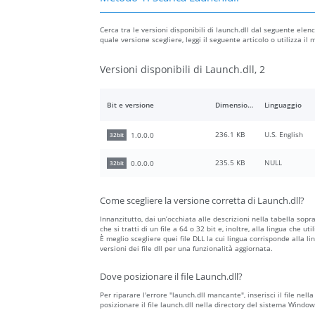
Cerca tra le versioni disponibili di launch.dll dal seguente elenc
quale versione scegliere, leggi il seguente articolo o utilizza i
Versioni disponibili di Launch.dll, 2
Bit e versione
Dimensione del file
Linguaggio
236.1 KB
U.S. English
1.0.0.0
32bit
235.5 KB
NULL
0.0.0.0
32bit
Come scegliere la versione corretta di Launch.dll?
Innanzitutto, dai un’occhiata alle descrizioni nella tabella sopr
che si tratti di un file a 64 o 32 bit e, inoltre, alla lingua che ut
È meglio scegliere quei file DLL la cui lingua corrisponde alla li
versioni dei file dll per una funzionalità aggiornata.
Dove posizionare il file Launch.dll?
Per riparare l'errore "launch.dll mancante", inserisci il file nell
posizionare il file launch.dll nella directory del sistema Window