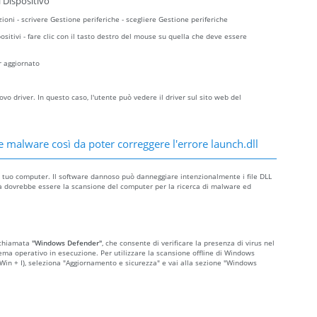
 Dispositivo
zioni - scrivere Gestione periferiche - scegliere Gestione periferiche
sitivi - fare clic con il tasto destro del mouse su quella che deve essere
r aggiornato
o driver. In questo caso, l'utente può vedere il driver sul sito web del
e malware così da poter correggere l'errore launch.dll
sul tuo computer. Il software dannoso può danneggiare intenzionalmente i file DLL
iorità dovrebbe essere la scansione del computer per la ricerca di malware ed
 chiamata
"Windows Defender"
, che consente di verificare la presenza di virus nel
ema operativo in esecuzione. Per utilizzare la scansione offline di Windows
o Win + I), seleziona "Aggiornamento e sicurezza" e vai alla sezione "Windows