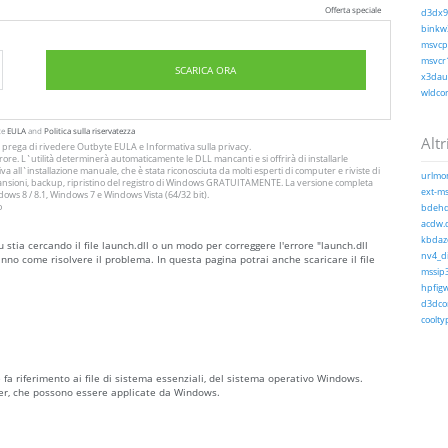
Offerta speciale
d3dx9_
binkw3
msvcp1
msvcr1
SCARICA ORA
x3daud
wldcor
te
EULA
and
Politica sulla riservatezza
Altri
Si prega di rivedere Outbyte
EULA
e
Informativa sulla privacy
.
ore. L`utilità determinerà automaticamente le DLL mancanti e si offrirà di installarle
a all`installazione manuale, che è stata riconosciuta da molti esperti di computer e riviste di
urlmon
 scansioni, backup, ripristino del registro di Windows GRATUITAMENTE. La versione completa
ext-ms
ws 8 / 8.1, Windows 7 e Windows Vista (64/32 bit).
o
bdehdc
acdw.d
kbdaze
 stia cercando il file launch.dll o un modo per correggere l'errore "launch.dll
nv4_di
nno come risolvere il problema. In questa pagina potrai anche scaricare il file
mssip3
hpfigw
d3dcom
coolty
 fa riferimento ai file di sistema essenziali, del sistema operativo Windows.
ver, che possono essere applicate da Windows.