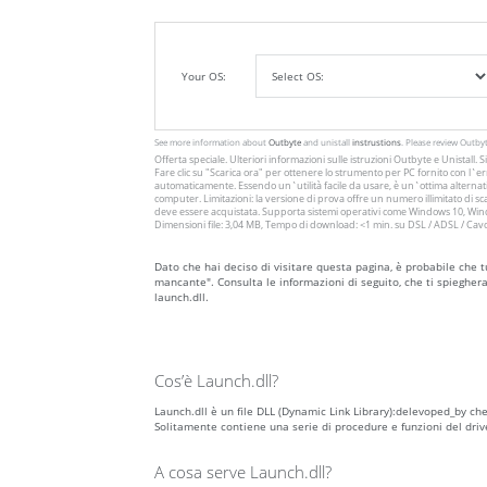
Your OS:
See more information about
Outbyte
and unistall
instrustions
. Please review Outby
Offerta speciale. Ulteriori informazioni sulle istruzioni
Outbyte
e
Unistall
. 
Fare clic su
"Scarica ora"
per ottenere lo strumento per PC fornito con l`err
automaticamente. Essendo un`utilità facile da usare, è un`ottima alternativ
computer. Limitazioni: la versione di prova offre un numero illimitato di
deve essere acquistata. Supporta sistemi operativi come Windows 10, Windo
Dimensioni file: 3,04 MB, Tempo di download: <1 min. su DSL / ADSL / Cav
Dato che hai deciso di visitare questa pagina, è probabile che tu
mancante". Consulta le informazioni di seguito, che ti spieghera
launch.dll.
Cos’è Launch.dll?
Launch.dll è un file DLL (Dynamic Link Library):delevoped_by che
Solitamente contiene una serie di procedure e funzioni del dri
A cosa serve Launch.dll?