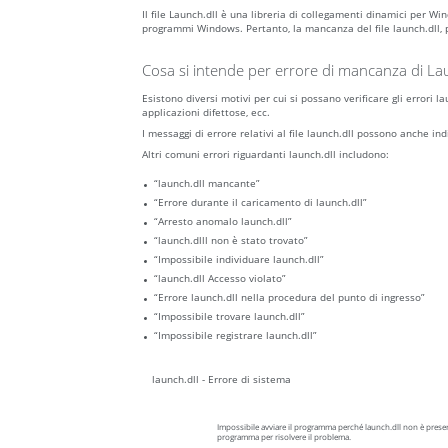
Il file Launch.dll è una libreria di collegamenti dinamici per 
programmi Windows. Pertanto, la mancanza del file launch.dll, p
Cosa si intende per errore di mancanza di Lau
Esistono diversi motivi per cui si possano verificare gli errori
applicazioni difettose, ecc.
I messaggi di errore relativi al file launch.dll possono anche in
Altri comuni errori riguardanti launch.dll includono:
“launch.dll mancante”
“Errore durante il caricamento di launch.dll”
“Arresto anomalo launch.dll”
“launch.dlll non è stato trovato”
“Impossibile individuare launch.dll”
“launch.dll Accesso violato”
“Errore launch.dll nella procedura del punto di ingresso”
“Impossibile trovare launch.dll”
“Impossibile registrare launch.dll”
launch.dll - Errore di sistema
Impossibile avviare il programma perché launch.dll non è present
programma per risolvere il problema.