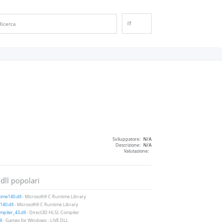
IT
EN
DE
ES
FR
PT
RU
ID
NL
Sviluppatore:
N/A
NN
Descrizione:
N/A
Valutazione:
SV
VI
 dll popolari
FI
ime140.dll
- Microsoft® C Runtime Library
40.dll
- Microsoft® C Runtime Library
piler_43.dll
- Direct3D HLSL Compiler
ll
- Games for Windows - LIVE DLL