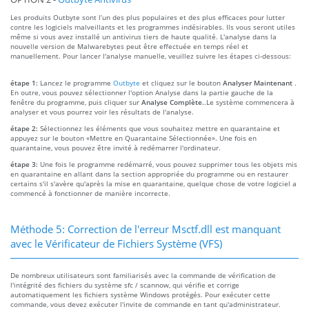
Les produits Outbyte sont l’un des plus populaires et des plus efficaces pour lutter
contre les logiciels malveillants et les programmes indésirables. Ils vous seront utiles
même si vous avez installé un antivirus tiers de haute qualité. L'analyse dans la
nouvelle version de Malwarebytes peut être effectuée en temps réel et
manuellement. Pour lancer l'analyse manuelle, veuillez suivre les étapes ci-dessous:
étape 1:
Lancez le programme
Outbyte
et cliquez sur le bouton
Analyser Maintenant
.
En outre, vous pouvez sélectionner l'option Analyse dans la partie gauche de la
fenêtre du programme, puis cliquer sur
Analyse Complète.
.Le système commencera à
analyser et vous pourrez voir les résultats de l'analyse.
étape 2:
Sélectionnez les éléments que vous souhaitez mettre en quarantaine et
appuyez sur le bouton «Mettre en Quarantaine Sélectionnée». Une fois en
quarantaine, vous pouvez être invité à redémarrer l'ordinateur.
étape 3:
Une fois le programme redémarré, vous pouvez supprimer tous les objets mis
en quarantaine en allant dans la section appropriée du programme ou en restaurer
certains s'il s'avère qu'après la mise en quarantaine, quelque chose de votre logiciel a
commencé à fonctionner de manière incorrecte.
Méthode 5: Correction de l'erreur Msctf.dll est manquant
avec le Vérificateur de Fichiers Système (VFS)
De nombreux utilisateurs sont familiarisés avec la commande de vérification de
l'intégrité des fichiers du système sfc / scannow, qui vérifie et corrige
automatiquement les fichiers système Windows protégés. Pour exécuter cette
commande, vous devez exécuter l'invite de commande en tant qu'administrateur.