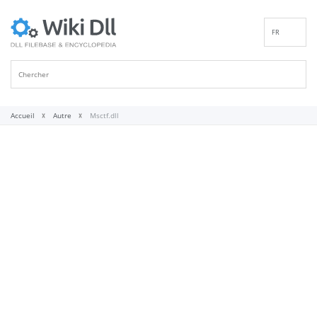
FR
EN
DE
ES
IT
Accueil
Autre
Msctf.dll
PT
RU
ID
NL
NN
SV
VI
FI