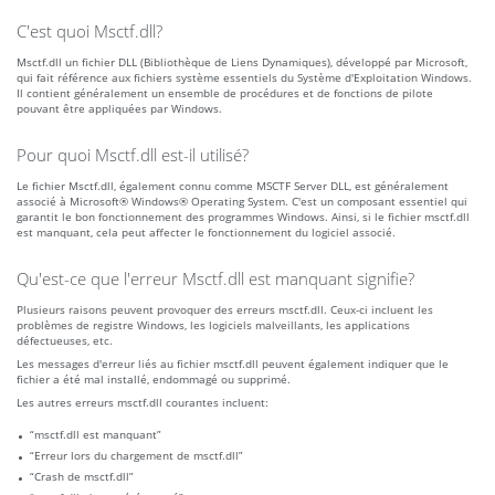
C'est quoi Msctf.dll?
Msctf.dll un fichier DLL (Bibliothèque de Liens Dynamiques), développé par Microsoft,
qui fait référence aux fichiers système essentiels du Système d'Exploitation Windows.
Il contient généralement un ensemble de procédures et de fonctions de pilote
pouvant être appliquées par Windows.
Pour quoi Msctf.dll est-il utilisé?
Le fichier Msctf.dll, également connu comme MSCTF Server DLL, est généralement
associé à Microsoft® Windows® Operating System. C'est un composant essentiel qui
garantit le bon fonctionnement des programmes Windows. Ainsi, si le fichier msctf.dll
est manquant, cela peut affecter le fonctionnement du logiciel associé.
Qu'est-ce que l'erreur Msctf.dll est manquant signifie?
Plusieurs raisons peuvent provoquer des erreurs msctf.dll. Ceux-ci incluent les
problèmes de registre Windows, les logiciels malveillants, les applications
défectueuses, etc.
Les messages d'erreur liés au fichier msctf.dll peuvent également indiquer que le
fichier a été mal installé, endommagé ou supprimé.
Les autres erreurs msctf.dll courantes incluent:
“msctf.dll est manquant”
“Erreur lors du chargement de msctf.dll”
“Crash de msctf.dll”