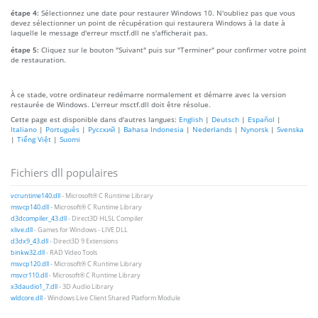
étape 4:
Sélectionnez une date pour restaurer Windows 10. N'oubliez pas que vous
devez sélectionner un point de récupération qui restaurera Windows à la date à
laquelle le message d'erreur msctf.dll ne s'afficherait pas.
étape 5:
Cliquez sur le bouton "Suivant" puis sur "Terminer" pour confirmer votre point
de restauration.
À ce stade, votre ordinateur redémarre normalement et démarre avec la version
restaurée de Windows. L'erreur msctf.dll doit être résolue.
Cette page est disponible dans d'autres langues:
English
|
Deutsch
|
Español
|
Italiano
|
Português
|
Русский
|
Bahasa Indonesia
|
Nederlands
|
Nynorsk
|
Svenska
|
Tiếng Việt
|
Suomi
Fichiers dll populaires
vcruntime140.dll
- Microsoft® C Runtime Library
msvcp140.dll
- Microsoft® C Runtime Library
d3dcompiler_43.dll
- Direct3D HLSL Compiler
xlive.dll
- Games for Windows - LIVE DLL
d3dx9_43.dll
- Direct3D 9 Extensions
binkw32.dll
- RAD Video Tools
msvcp120.dll
- Microsoft® C Runtime Library
msvcr110.dll
- Microsoft® C Runtime Library
x3daudio1_7.dll
- 3D Audio Library
wldcore.dll
- Windows Live Client Shared Platform Module