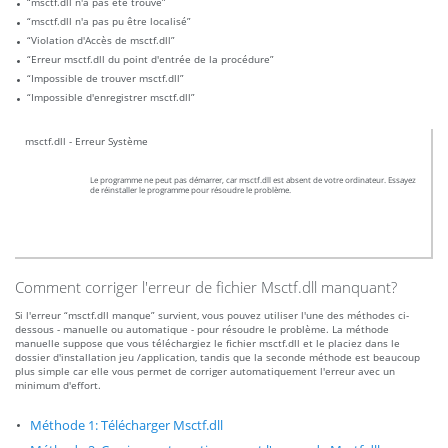
“msctf.dll n'a pas été trouvé”
“msctf.dll n'a pas pu être localisé”
“Violation d'Accès de msctf.dll”
“Erreur msctf.dll du point d'entrée de la procédure”
“Impossible de trouver msctf.dll”
“Impossible d'enregistrer msctf.dll”
msctf.dll - Erreur Système
Le programme ne peut pas démarrer, car msctf.dll est absent de votre ordinateur. Essayez
de réinstaller le programme pour résoudre le problème.
Comment corriger l'erreur de fichier Msctf.dll manquant?
Si l'erreur “msctf.dll manque” survient, vous pouvez utiliser l'une des méthodes ci-
dessous - manuelle ou automatique - pour résoudre le problème. La méthode
manuelle suppose que vous téléchargiez le fichier msctf.dll et le placiez dans le
dossier d'installation jeu /application, tandis que la seconde méthode est beaucoup
plus simple car elle vous permet de corriger automatiquement l'erreur avec un
minimum d'effort.
Méthode 1: Télécharger Msctf.dll