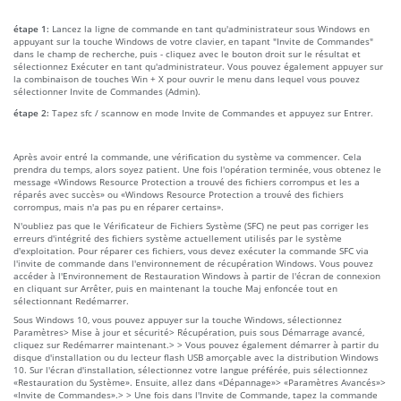
étape 1:
Lancez la ligne de commande en tant qu'administrateur sous Windows en
appuyant sur la touche Windows de votre clavier, en tapant "Invite de Commandes"
dans le champ de recherche, puis - cliquez avec le bouton droit sur le résultat et
sélectionnez Exécuter en tant qu'administrateur. Vous pouvez également appuyer sur
la combinaison de touches Win + X pour ouvrir le menu dans lequel vous pouvez
sélectionner Invite de Commandes (Admin).
étape 2:
Tapez sfc / scannow en mode Invite de Commandes et appuyez sur Entrer.
Après avoir entré la commande, une vérification du système va commencer. Cela
prendra du temps, alors soyez patient. Une fois l'opération terminée, vous obtenez le
message «Windows Resource Protection a trouvé des fichiers corrompus et les a
réparés avec succès» ou «Windows Resource Protection a trouvé des fichiers
corrompus, mais n'a pas pu en réparer certains».
N'oubliez pas que le Vérificateur de Fichiers Système (SFC) ne peut pas corriger les
erreurs d'intégrité des fichiers système actuellement utilisés par le système
d'exploitation. Pour réparer ces fichiers, vous devez exécuter la commande SFC via
l'invite de commande dans l'environnement de récupération Windows. Vous pouvez
accéder à l'Environnement de Restauration Windows à partir de l'écran de connexion
en cliquant sur Arrêter, puis en maintenant la touche Maj enfoncée tout en
sélectionnant Redémarrer.
Sous Windows 10, vous pouvez appuyer sur la touche Windows, sélectionnez
Paramètres> Mise à jour et sécurité> Récupération, puis sous Démarrage avancé,
cliquez sur Redémarrer maintenant.> > Vous pouvez également démarrer à partir du
disque d'installation ou du lecteur flash USB amorçable avec la distribution Windows
10. Sur l'écran d'installation, sélectionnez votre langue préférée, puis sélectionnez
«Restauration du Système». Ensuite, allez dans «Dépannage»> «Paramètres Avancés»>
«Invite de Commandes».> > Une fois dans l'Invite de Commande, tapez la commande