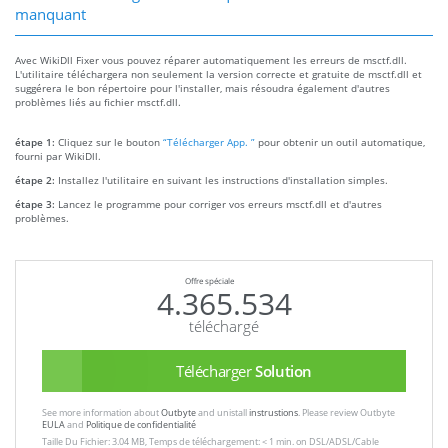
manquant
Avec WikiDll Fixer vous pouvez réparer automatiquement les erreurs de msctf.dll.
L'utilitaire téléchargera non seulement la version correcte et gratuite de msctf.dll et
suggérera le bon répertoire pour l'installer, mais résoudra également d'autres
problèmes liés au fichier msctf.dll.
étape 1:
Cliquez sur le bouton
“Télécharger App. ”
pour obtenir un outil automatique,
fourni par WikiDll.
étape 2:
Installez l'utilitaire en suivant les instructions d'installation simples.
étape 3:
Lancez le programme pour corriger vos erreurs msctf.dll et d'autres
problèmes.
Offre spéciale
4.365.534
téléchargé
Télécharger
Solution
See more information about
Outbyte
and unistall
instrustions
. Please review Outbyte
EULA
and
Politique de confidentialité
Taille Du Fichier: 3.04 MB, Temps de téléchargement: < 1 min. on DSL/ADSL/Cable