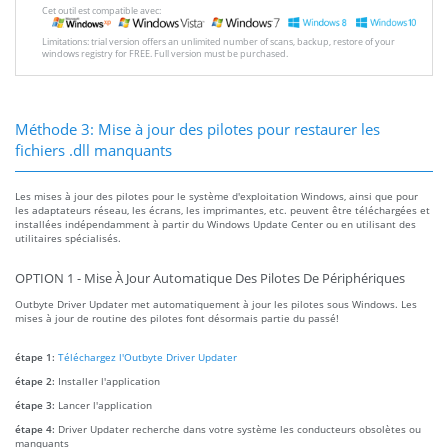
Cet outil est compatible avec:
Limitations: trial version offers an unlimited number of scans, backup, restore of your
windows registry for FREE. Full version must be purchased.
Méthode 3: Mise à jour des pilotes pour restaurer les
fichiers .dll manquants
Les mises à jour des pilotes pour le système d'exploitation Windows, ainsi que pour
les adaptateurs réseau, les écrans, les imprimantes, etc. peuvent être téléchargées et
installées indépendamment à partir du Windows Update Center ou en utilisant des
utilitaires spécialisés.
OPTION 1 - Mise À Jour Automatique Des Pilotes De Périphériques
Outbyte Driver Updater met automatiquement à jour les pilotes sous Windows. Les
mises à jour de routine des pilotes font désormais partie du passé!
étape 1:
Téléchargez l'Outbyte Driver Updater
étape 2:
Installer l'application
étape 3:
Lancer l'application
étape 4:
Driver Updater recherche dans votre système les conducteurs obsolètes ou
manquants