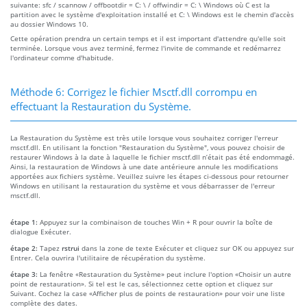
suivante: sfc / scannow / offbootdir = C: \ / offwindir = C: \ Windows où C est la
partition avec le système d'exploitation installé et C: \ Windows est le chemin d'accès
au dossier Windows 10.
Cette opération prendra un certain temps et il est important d'attendre qu'elle soit
terminée. Lorsque vous avez terminé, fermez l'invite de commande et redémarrez
l'ordinateur comme d'habitude.
Méthode 6: Corrigez le fichier Msctf.dll corrompu en
effectuant la Restauration du Système.
La Restauration du Système est très utile lorsque vous souhaitez corriger l'erreur
msctf.dll. En utilisant la fonction "Restauration du Système", vous pouvez choisir de
restaurer Windows à la date à laquelle le fichier msctf.dll n’était pas été endommagé.
Ainsi, la restauration de Windows à une date antérieure annule les modifications
apportées aux fichiers système. Veuillez suivre les étapes ci-dessous pour retourner
Windows en utilisant la restauration du système et vous débarrasser de l'erreur
msctf.dll.
étape 1:
Appuyez sur la combinaison de touches Win + R pour ouvrir la boîte de
dialogue Exécuter.
étape 2:
Tapez
rstrui
dans la zone de texte Exécuter et cliquez sur OK ou appuyez sur
Entrer. Cela ouvrira l'utilitaire de récupération du système.
étape 3:
La fenêtre «Restauration du Système» peut inclure l'option «Choisir un autre
point de restauration». Si tel est le cas, sélectionnez cette option et cliquez sur
Suivant. Cochez la case «Afficher plus de points de restauration» pour voir une liste
complète des dates.