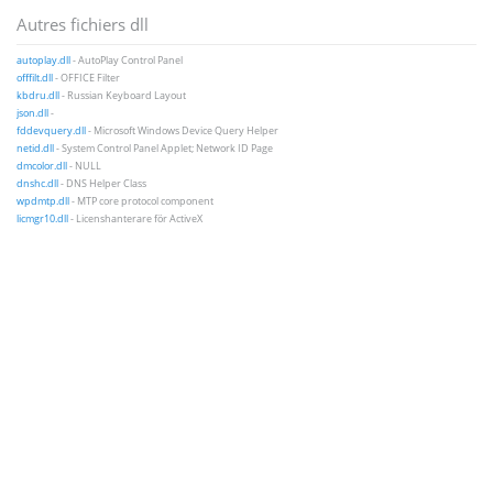
Autres fichiers dll
autoplay.dll
- AutoPlay Control Panel
offfilt.dll
- OFFICE Filter
kbdru.dll
- Russian Keyboard Layout
json.dll
-
fddevquery.dll
- Microsoft Windows Device Query Helper
netid.dll
- System Control Panel Applet; Network ID Page
dmcolor.dll
- NULL
dnshc.dll
- DNS Helper Class
wpdmtp.dll
- MTP core protocol component
licmgr10.dll
- Licenshanterare för ActiveX