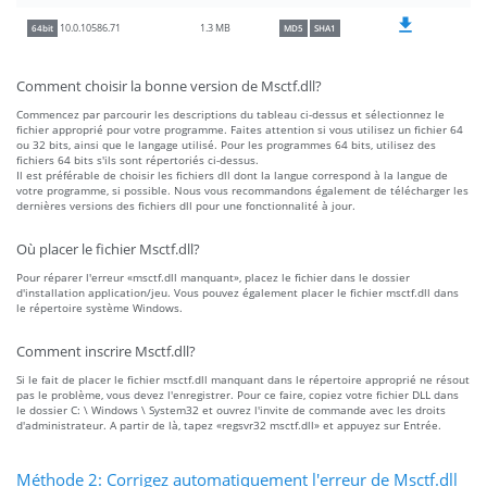
1.3 MB
10.0.10586.71
64bit
MD5
SHA1
Comment choisir la bonne version de Msctf.dll?
Commencez par parcourir les descriptions du tableau ci-dessus et sélectionnez le
fichier approprié pour votre programme. Faites attention si vous utilisez un fichier 64
ou 32 bits, ainsi que le langage utilisé. Pour les programmes 64 bits, utilisez des
fichiers 64 bits s'ils sont répertoriés ci-dessus.
Il est préférable de choisir les fichiers dll dont la langue correspond à la langue de
votre programme, si possible. Nous vous recommandons également de télécharger les
dernières versions des fichiers dll pour une fonctionnalité à jour.
Où placer le fichier Msctf.dll?
Pour réparer l'erreur «msctf.dll manquant», placez le fichier dans le dossier
d'installation application/jeu. Vous pouvez également placer le fichier msctf.dll dans
le répertoire système Windows.
Comment inscrire Msctf.dll?
Si le fait de placer le fichier msctf.dll manquant dans le répertoire approprié ne résout
pas le problème, vous devez l'enregistrer. Pour ce faire, copiez votre fichier DLL dans
le dossier C: \ Windows \ System32 et ouvrez l'invite de commande avec les droits
d'administrateur. A partir de là, tapez «regsvr32 msctf.dll» et appuyez sur Entrée.
Méthode 2: Corrigez automatiquement l'erreur de Msctf.dll