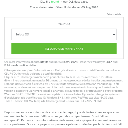
DLL file
found
in our DLL database.
The update date of the dll database:
09 Aug 2026
Offre spéciale
Your OS:
TÉLÉCHARGER MAINTENANT
See more information about
Outbyte
and unistall
instrustions
. Please review Outbyte
EULA
and
Politique de confidentialité
Offre spéciale. Voir plus d'informations sur
Outbyte
et les
instrustions unistall
. Veuillez consulter le
CLUF
d'Outbyte et
la politique de confidentialité
.
Cliquez sur
"Télécharger maintenant"
pour obtenir l'outil PC fourni avec l'erreur. L'utilitaire
déterminera automatiquement les DLL manquantes et proposera de les installer automatiquement.
Étant un utilitaire facile à utiliser, c'est une excellente alternative à l'installation manuelle, qui a été
reconnue par de nombreux experts en informatique et magazines informatiques. Limitations: la
version d'essai offre un nombre illimité d'analyses, de sauvegarde, de restauration de votre registre
Windows GRATUITEMENT. La version complète doit être achetée. Il prend en charge les systèmes
d'exploitation tels que Windows 10, Windows 8 / 8.1, Windows 7 et Windows Vista (64/32 bits).
Taille du fichier: 3,04 Mo, Temps de téléchargement: <1 min. sur DSL / ADSL / Câble
Depuis que vous avez décidé de visiter cette page, il y a de fortes chances que vous
recherchiez le fichier msctf.dll ou un moyen de corriger l'erreur "msctf.dll est
manquant". Parcourez les informations ci-dessous, qui expliquent comment résoudre
votre problème. Sur cette page, vous pouvez également télécharger le fichier msctf.dll.