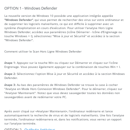
OPTION 1 - Windows Defender
La nouvelle version de Windows 10 possède une application intégrée appelée
"Windows Defender"
, qui vous permet de rechercher des virus sur votre ordinateur et
de supprimer les logiciels malveillants, ce qui est difficile à supprimer avec un
système d'exploitation en cours d'exécution. Pour utiliser l'analyse Hors Ligne
Windows Defender, accédez aux paramètres (icône Démarrer - Icône d'Engrenage ou
touche Windows + I), sélectionnez "Mise à jour et Sécurité" et accédez à la section
"Windows Defender".
Comment utiliser le Scan Hors Ligne Windows Defender
étape 1:
Appuyez sur la touche Win ou cliquez sur Démarrer et cliquez sur l’icône
Engrenage. Vous pouvez également appuyer sur la combinaison de touches Win + I.
étape 2:
Sélectionnez l’option Mise à jour et Sécurité et accédez à la section Windows
Defender.
étape 3:
Au bas des paramètres de Windows Defender se trouve la case à cocher
"Analyse en Mode Hors Connexion Windows Defender". Pour le démarrer, cliquez sur
"Analyser Maintenant". Notez que vous devez sauvegarder toutes les données non
sauvegardées avant de redémarrer votre PC.
Après avoir cliqué sur «Analyser Maintenant», l'ordinateur redémarre et lance
automatiquement la recherche de virus et de logiciels malveillants. Une fois l'analyse
terminée, l'ordinateur redémarrera et, dans les notifications, vous verrez un rapport
sur l'analyse terminée.
OPTION 2 -
Outbyte Antivirus