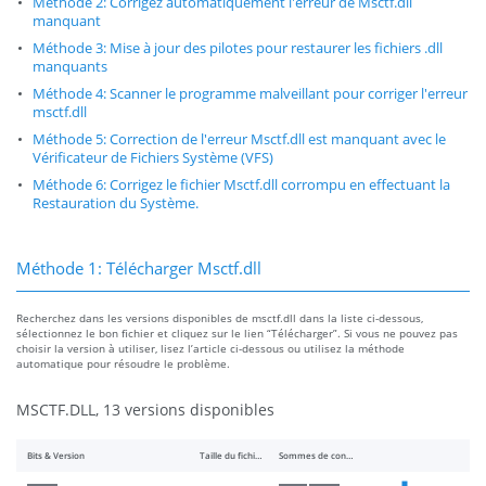
Méthode 2: Corrigez automatiquement l'erreur de Msctf.dll
manquant
Méthode 3: Mise à jour des pilotes pour restaurer les fichiers .dll
manquants
Méthode 4: Scanner le programme malveillant pour corriger l'erreur
msctf.dll
Méthode 5: Correction de l'erreur Msctf.dll est manquant avec le
Vérificateur de Fichiers Système (VFS)
Méthode 6: Corrigez le fichier Msctf.dll corrompu en effectuant la
Restauration du Système.
Méthode 1: Télécharger Msctf.dll
Recherchez dans les versions disponibles de msctf.dll dans la liste ci-dessous,
sélectionnez le bon fichier et cliquez sur le lien “Télécharger”. Si vous ne pouvez pas
choisir la version à utiliser, lisez l’article ci-dessous ou utilisez la méthode
automatique pour résoudre le problème.
MSCTF.DLL, 13 versions disponibles
Bits & Version
Taille du fichier
Sommes de contrôle