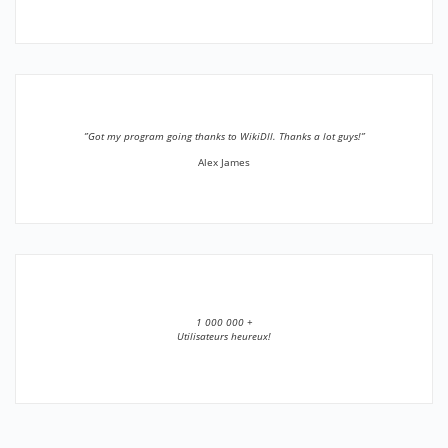
”Got my program going thanks to WikiDll. Thanks a lot guys!”
Alex James
1 000 000 +
Utilisateurs heureux!