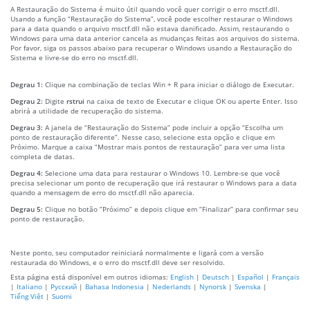
A Restauração do Sistema é muito útil quando você quer corrigir o erro msctf.dll.
Usando a função “Restauração do Sistema”, você pode escolher restaurar o Windows
para a data quando o arquivo msctf.dll não estava danificado. Assim, restaurando o
Windows para uma data anterior cancela as mudanças feitas aos arquivos do sistema.
Por favor, siga os passos abaixo para recuperar o Windows usando a Restauração do
Sistema e livre-se do erro no msctf.dll.
Degrau 1:
Clique na combinação de teclas Win + R para iniciar o diálogo de Executar.
Degrau 2:
Digite
rstrui
na caixa de texto de Executar e clique OK ou aperte Enter. Isso
abrirá a utilidade de recuperação do sistema.
Degrau 3:
A janela de “Restauração do Sistema” pode incluir a opção “Escolha um
ponto de restauração diferente”. Nesse caso, selecione esta opção e clique em
Próximo. Marque a caixa “Mostrar mais pontos de restauração” para ver uma lista
completa de datas.
Degrau 4:
Selecione uma data para restaurar o Windows 10. Lembre-se que você
precisa selecionar um ponto de recuperação que irá restaurar o Windows para a data
quando a mensagem de erro do msctf.dll não aparecia.
Degrau 5:
Clique no botão “Próximo” e depois clique em “Finalizar” para confirmar seu
ponto de restauração.
Neste ponto, seu computador reiniciará normalmente e ligará com a versão
restaurada do Windows, e o erro do msctf.dll deve ser resolvido.
Esta página está disponível em outros idiomas:
English
|
Deutsch
|
Español
|
Français
|
Italiano
|
Русский
|
Bahasa Indonesia
|
Nederlands
|
Nynorsk
|
Svenska
|
Tiếng Việt
|
Suomi