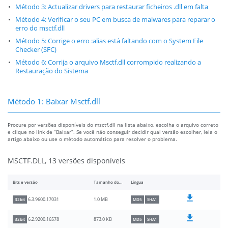
Método 3: Actualizar drivers para restaurar ficheiros .dll em falta
Método 4: Verificar o seu PC em busca de malwares para reparar o
erro do msctf.dll
Método 5: Corrige o erro :alias está faltando com o System File
Checker (SFC)
Método 6: Corrija o arquivo Msctf.dll corrompido realizando a
Restauração do Sistema
Método 1: Baixar Msctf.dll
Procure por versões disponíveis do msctf.dll na lista abaixo, escolha o arquivo correto
e clique no link de “Baixar”. Se você não conseguir decidir qual versão escolher, leia o
artigo abaixo ou use o método automático para resolver o problema.
MSCTF.DLL, 13 versões disponíveis
Bits e versão
Tamanho do arquivo
Língua
1.0 MB
6.3.9600.17031
32bit
MD5
SHA1
873.0 KB
6.2.9200.16578
32bit
MD5
SHA1