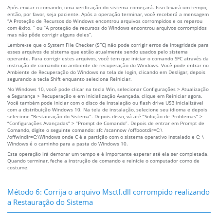
Após enviar o comando, uma verificação do sistema começará. Isso levará um tempo,
então, por favor, seja paciente. Após a operação terminar, você receberá a mensagem
“A Proteção de Recursos do Windows encontrou arquivos corrompidos e os reparou
com êxito. “ ou “A proteção de recursos do Windows encontrou arquivos corrompidos
mas não pôde corrigir alguns deles”.
Lembre-se que o System File Checker (SFC) não pode corrigir erros de integridade para
esses arquivos de sistema que estão atualmente sendo usados pelo sistema
operante. Para corrigir estes arquivos, você tem que iniciar o comando SFC através da
instrução de comando no ambiente de recuperação do Windows. Você pode entrar no
Ambiente de Recuperação do Windows na tela de login, clicando em Desligar, depois
segurando a tecla Shift enquanto seleciona Reiniciar.
No Windows 10, você pode clicar na tecla Win, selecionar Configurações > Atualização
e Segurança > Recuperação e em Inicialização Avançada, clique em Reiniciar agora.
Você também pode iniciar com o disco de instalação ou flash drive USB inicializável
com a distribuição Windows 10. Na tela de instalação, selecione seu idioma e depois
selecione “Restauração do Sistema”. Depois disso, vá até “Solução de Problemas” >
“Configurações Avançadas” > “Prompt de Comando”. Depois de entrar em Prompt de
Comando, digite o seguinte comando: sfc /scannow /offbootdir=C:\
/offwindir=C:\Windows onde C é a partição com o sistema operativo instalado e C: \
Windows é o caminho para a pasta do Windows 10.
Esta operação irá demorar um tempo e é importante esperar até ela ser completada.
Quando terminar, feche a instrução de comando e reinicie o computador como de
costume.
Método 6: Corrija o arquivo Msctf.dll corrompido realizando
a Restauração do Sistema