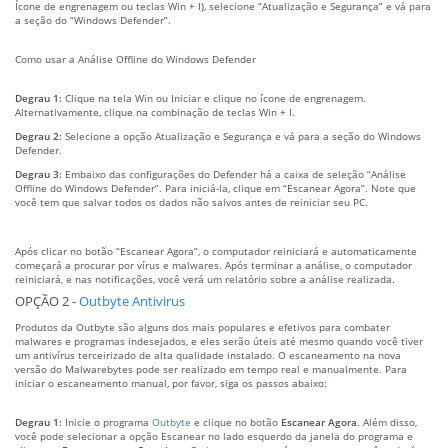
Ícone de engrenagem ou teclas Win + I), selecione “Atualização e Segurança” e vá para
a seção do “Windows Defender”.
Como usar a Análise Offline do Windows Defender
Degrau 1:
Clique na tela Win ou Iniciar e clique no ícone de engrenagem.
Alternativamente, clique na combinação de teclas Win + I.
Degrau 2:
Selecione a opção Atualização e Segurança e vá para a seção do Windows
Defender.
Degrau 3:
Embaixo das configurações do Defender há a caixa de seleção “Análise
Offline do Windows Defender”. Para iniciá-la, clique em “Escanear Agora”. Note que
você tem que salvar todos os dados não salvos antes de reiniciar seu PC.
Após clicar no botão “Escanear Agora”, o computador reiniciará e automaticamente
começará a procurar por vírus e malwares. Após terminar a análise, o computador
reiniciará, e nas notificações, você verá um relatório sobre a análise realizada.
OPÇÃO 2 -
Outbyte Antivirus
Produtos da Outbyte são alguns dos mais populares e efetivos para combater
malwares e programas indesejados, e eles serão úteis até mesmo quando você tiver
um antivírus terceirizado de alta qualidade instalado. O escaneamento na nova
versão do Malwarebytes pode ser realizado em tempo real e manualmente. Para
iniciar o escaneamento manual, por favor, siga os passos abaixo:
Degrau 1:
Inicie o programa
Outbyte
e clique no botão
Escanear Agora
. Além disso,
você pode selecionar a opção Escanear no lado esquerdo da janela do programa e