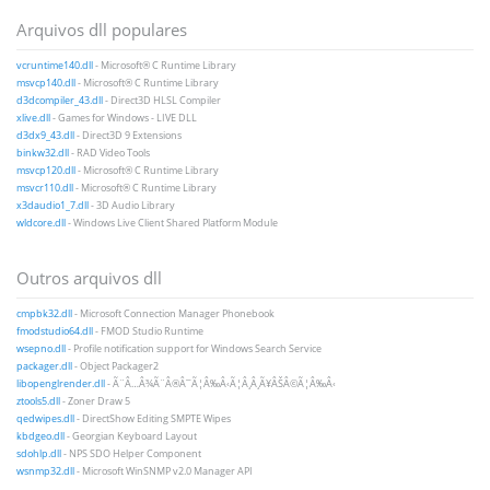
Arquivos dll populares
vcruntime140.dll
- Microsoft® C Runtime Library
msvcp140.dll
- Microsoft® C Runtime Library
d3dcompiler_43.dll
- Direct3D HLSL Compiler
xlive.dll
- Games for Windows - LIVE DLL
d3dx9_43.dll
- Direct3D 9 Extensions
binkw32.dll
- RAD Video Tools
msvcp120.dll
- Microsoft® C Runtime Library
msvcr110.dll
- Microsoft® C Runtime Library
x3daudio1_7.dll
- 3D Audio Library
wldcore.dll
- Windows Live Client Shared Platform Module
Outros arquivos dll
cmpbk32.dll
- Microsoft Connection Manager Phonebook
fmodstudio64.dll
- FMOD Studio Runtime
wsepno.dll
- Profile notification support for Windows Search Service
packager.dll
- Object Packager2
libopenglrender.dll
- Ã¨Â…Â¾Ã¨Â®Â¯Ã¦Â‰Â‹Ã¦Â¸Â¸Ã¥ÂŠÂ©Ã¦Â‰Â‹
ztools5.dll
- Zoner Draw 5
qedwipes.dll
- DirectShow Editing SMPTE Wipes
kbdgeo.dll
- Georgian Keyboard Layout
sdohlp.dll
- NPS SDO Helper Component
wsnmp32.dll
- Microsoft WinSNMP v2.0 Manager API