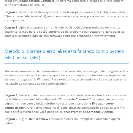
clicar em
Escaneamento Completo
. O sistema começará a escanear e você poderá
ver os resultados da análise.
Degrau 2:
Selecione os itens que você quer levar para quarentena e clique no botão
“Quarentena Selecionada”. Quando em quarentena, você pode ser instruído a reiniciar
o computador.
Degrau 3:
Após o programa ser reiniciado, você pode deletar todos os objetos da
quarentena indo para a seção apropriada do programa ou restaurar alguns deles se
após a quarentena algo de seu software começou a funcionar incorretamente.
Método 5: Corrige o erro :alias está faltando com o System
File Checker (SFC)
Muitos usuários estão familiarizados com o comando de checagem de integridade dos
arquivos do sistema sfc/scannow, que checa e corrige automaticamente arquivos de
sistema protegidos do Windows. Para executar este comando, você precisa usar uma
instrução de comando como administrador.
Degrau 1:
Inicie a linha de comando como um administrador no Windows clicando na
tecla Win em seu teclado e digitando
“Prompt de Comando”
no campo de pesquisa,
depois – clique com o botão direito no resultado e selecione
Executar como
administrador
. Alternativamente, você pode clicar na combinação de teclas Win + X,
que abrirá o menu onde você pode selecionar
Prompt de Comando (Admin)
.
Degrau 2:
Digite
sfc / scannow
enquanto estiver na Prompt de Comando e aperte
Enter.