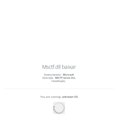
Msctf.dll
baixar
Desenvolvedor:
Microsoft
Descrição:
MSCTF Server DLL
Classificação:
You are running:
unknown OS