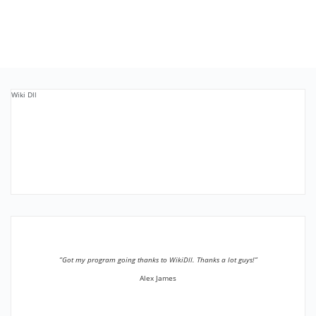
Wiki Dll
”Got my program going thanks to WikiDll. Thanks a lot guys!”
Alex James