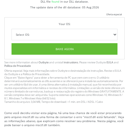
DLL file
found
in our DLL database.
The update date of the dll database:
05 Aug 2026
Oferta especial
Your OS:
BAIXE AGORA
See more information about
Outbyte
and unistall
instrustions
. Please review Outbyte
EULA
and
Política de Privacidade
Oferta especial. Veja mais informações sobre
Outbyte
e desinstalação
de instruções
. Revise o
EULA
da Outbyte e a
Política de Privacidade
.
Clique em
"Baixe Agora"
para obter a ferramenta de PC que vem com o erro. O utilitário
determinará automaticamente as dlls ausentes e se oferecerá para instalá-las automaticamente. Por
ser um utilitário fácil de usar, é uma ótima alternativa à instalação manual, que foi reconhecida por
muitos especialistas em informática e revistas de informática. Limitações: a versão de teste oferece um
número ilimitado de varreduras, backup e restauração do registro do Windows GRATUITAMENTE. A
versão completa deve ser adquirida. Suporta sistemas operacionais como Windows 10, Windows 8 /
8.1, Windows 7 e Windows Vista (64/32 bits).
Tamanho do arquivo: 3,04 MB, Tempo de download: <1 min. em DSL / ADSL / Cabo
Como você decidiu visitar esta página, há uma boa chance de você estar procurando
pelo arquivo msctf.dll ou uma forma de consertar o erro “msctf.dll está faltando”. Veja
as informações abaixo, que explicam como resolver seu problema. Nesta página, você
pode baixar o arquivo msctf.dll também.