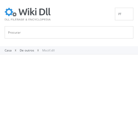
PT
EN
DE
ES
FR
Casa
De outros
Msctf.dll
IT
RU
ID
NL
NN
SV
VI
FI