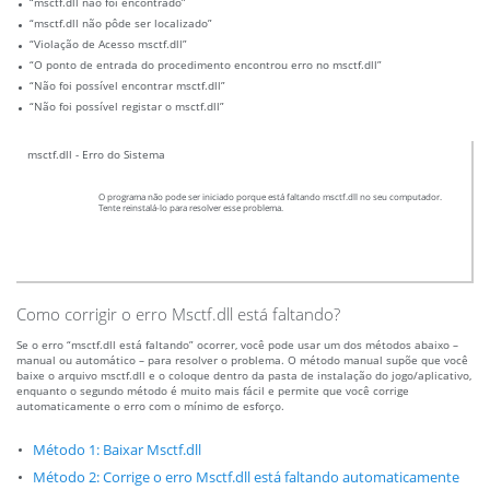
“msctf.dll não foi encontrado”
“msctf.dll não pôde ser localizado”
“Violação de Acesso msctf.dll”
“O ponto de entrada do procedimento encontrou erro no msctf.dll”
“Não foi possível encontrar msctf.dll”
“Não foi possível registar o msctf.dll”
msctf.dll - Erro do Sistema
O programa não pode ser iniciado porque está faltando msctf.dll no seu computador.
Tente reinstalá-lo para resolver esse problema.
Como corrigir o erro Msctf.dll está faltando?
Se o erro “msctf.dll está faltando” ocorrer, você pode usar um dos métodos abaixo –
manual ou automático – para resolver o problema. O método manual supõe que você
baixe o arquivo msctf.dll e o coloque dentro da pasta de instalação do jogo/aplicativo,
enquanto o segundo método é muito mais fácil e permite que você corrige
automaticamente o erro com o mínimo de esforço.
Método 1: Baixar Msctf.dll
Método 2: Corrige o erro Msctf.dll está faltando automaticamente