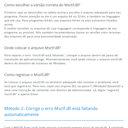
Como escolher a versão correta do Msctf.dll?
Primeiro, veja as descrições na tabela acima e escolha o arquivo adequado para seu
programa. Preste atenção se ele é um arquivo 64 ou 32-bit, e também na linguagem
que ele usa. Para programas 64-bit, use arquivos 64-bit se eles estiverem listados
acima.
É melhor escolher os arquivos dll cuja linguagem corresponde à linguagem de seu
programa, se possível. Nós também recomendamos baixar as versões mais recentes
dos arquivos dll para uma funcionalidade atualizada.
Onde colocar o arquivo Msctf.dll?
Para reparar o erro “msctf.dll está faltando”, coloque o arquivo dentro da pasta de
instalação do aplicativo/jogo. Alternativamente, você pode colocar o arquivo msctf.dll
dentro do diretório de sistemas do Windows.
Como registrar o Msctf.dll?
Se colocar o arquivo msctf.dll no diretório adequado não resolver o problema, você
terá que registrá-lo. Para isso, copie seu arquivo DLL na pasta C:\Windows\System32 e
abra uma instrução de comando com direitos de administrador. Lá, digite “regsvr32
msctf.dll” e aperte Enter.
Método 2: Corrige o erro Msctf.dll está faltando
automaticamente
Com o WikiDll Fixer você pode reparar automaticamente erros do msctf.dll. A utilidade