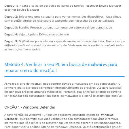
Degrau 1:
Ir para a caixa de pesquisa da barra de tarefas - escrever Device Manager -
escolher Device Manager
Degrau 2:
Seleccione uma categoria para ver os nomes dos dispositivos - faça clique
com o botão direito do rato sobre a categoria que necessita de ser actualizada
Degrau 3:
Escolha Procurar automaticamente por software driver actualizado
Degrau 4:
Veja o Update Driver, e seleccione-o
Degrau 5:
O Windows pode não ser capaz de encontrar o novo condutor. Neste caso, o
utilizador pode ver o condutor no website do fabricante, onde estão disponíveis todas
as instruções necessárias
Método 4: Verificar o seu PC em busca de malwares para
reparar o erro do msctf.dll
Às vezes o erro do msctf.dll pode ocorrer devido a malwares em seu computador. O
software malicioso pode corromper intencionalmente os arquivos DLL para substituí-
los por seus próprios arquivos maliciosos. Portanto, sua principal prioridade deveria
ser escanear seu computador em busca de malwares e eliminá-lo assim que possível.
OPÇÃO 1 - Windows Defender
A nova versão do Windows 10 tem um aplicativo embutido chamado
“Windows
Defender”
, que permite que você verifique se seu computador tem vírus e remova
malwares, que são difíceis de remover em um sistema operante em funcionamento.
Para poder usar a análise Offline do Windows Defender, vá até configurações (Iniciar –