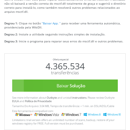
não só baixará a versão correta do msctf.dll totalmente de graça e sugerirá o diretório
correto para instalá-lo, como também resolverá outros problemas relacionados ao
arquivo msctf.dll.
Degrau 1:
Clique no botão
“Baixar App. ”
para receber uma ferramenta automática,
providenciada pela WikiDll.
Degrau 2:
Instale a utilidade seguindo instruções simples de instalação.
Degrau 3:
Inicie o programa para reparar seus erros do msctf.dll e outros problemas.
Oferta especial
4.365.534
transferências
Baixar
Solução
See more information about
Outbyte
and unistall
instrustions
. Please review Outbyte
EULA
and
Política de Privacidade
Tamanho Do Arquivo: 3.04 MB, Tempo de transferência: < 1 min. on DSL/ADSL/Cable
Esta ferramenta é compatível com:
Limitations: trial version offers an unlimited number of scans, backup, restore of your
windows registry for FREE. Full version must be purchased.