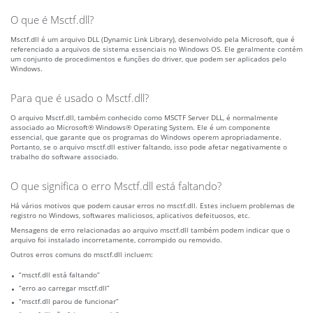
O que é Msctf.dll?
Msctf.dll é um arquivo DLL (Dynamic Link Library), desenvolvido pela Microsoft, que é
referenciado a arquivos de sistema essenciais no Windows OS. Ele geralmente contém
um conjunto de procedimentos e funções do driver, que podem ser aplicados pelo
Windows.
Para que é usado o Msctf.dll?
O arquivo Msctf.dll, também conhecido como MSCTF Server DLL, é normalmente
associado ao Microsoft® Windows® Operating System. Ele é um componente
essencial, que garante que os programas do Windows operem apropriadamente.
Portanto, se o arquivo msctf.dll estiver faltando, isso pode afetar negativamente o
trabalho do software associado.
O que significa o erro Msctf.dll está faltando?
Há vários motivos que podem causar erros no msctf.dll. Estes incluem problemas de
registro no Windows, softwares maliciosos, aplicativos defeituosos, etc.
Mensagens de erro relacionadas ao arquivo msctf.dll também podem indicar que o
arquivo foi instalado incorretamente, corrompido ou removido.
Outros erros comuns do msctf.dll incluem:
“msctf.dll está faltando”
“erro ao carregar msctf.dll”
“msctf.dll parou de funcionar”