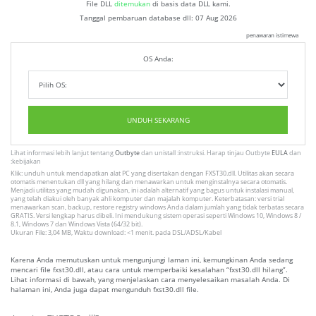
File DLL
ditemukan
di basis data DLL kami.
Tanggal pembaruan database dll:
07 Aug 2026
penawaran istimewa
OS Anda:
UNDUH SEKARANG
Lihat informasi lebih lanjut tentang
Outbyte
dan unistall :instruksi. Harap tinjau Outbyte
EULA
dan
:kebijakan
Klik: unduh untuk mendapatkan alat PC yang disertakan dengan FXST30.dll. Utilitas akan secara
otomatis menentukan dll yang hilang dan menawarkan untuk menginstalnya secara otomatis.
Menjadi utilitas yang mudah digunakan, ini adalah alternatif yang bagus untuk instalasi manual,
yang telah diakui oleh banyak ahli komputer dan majalah komputer. Keterbatasan: versi trial
menawarkan scan, backup, restore registry windows Anda dalam jumlah yang tidak terbatas secara
GRATIS. Versi lengkap harus dibeli. Ini mendukung sistem operasi seperti Windows 10, Windows 8 /
8.1, Windows 7 dan Windows Vista (64/32 bit).
Ukuran File: 3,04 MB, Waktu download: <1 menit. pada DSL/ADSL/Kabel
Karena Anda memutuskan untuk mengunjungi laman ini, kemungkinan Anda sedang
mencari file fxst30.dll, atau cara untuk memperbaiki kesalahan “fxst30.dll hilang”.
Lihat informasi di bawah, yang menjelaskan cara menyelesaikan masalah Anda. Di
halaman ini, Anda juga dapat mengunduh fxst30.dll file.