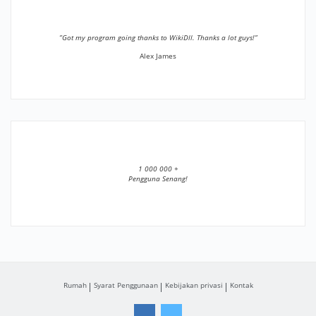
”Got my program going thanks to WikiDll. Thanks a lot guys!”
Alex James
1 000 000 +
Pengguna Senang!
Rumah
Syarat Penggunaan
Kebijakan privasi
Kontak