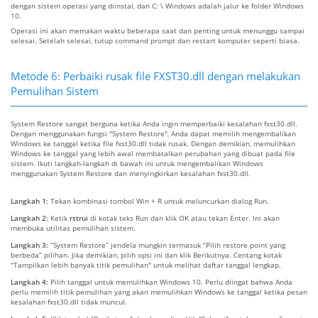
dengan sistem operasi yang diinstal, dan C: \ Windows adalah jalur ke folder Windows
10.
Operasi ini akan memakan waktu beberapa saat dan penting untuk menunggu sampai
selesai. Setelah selesai, tutup command prompt dan restart komputer seperti biasa.
Metode 6: Perbaiki rusak file FXST30.dll dengan melakukan
Pemulihan Sistem
System Restore sangat berguna ketika Anda ingin memperbaiki kesalahan fxst30.dll.
Dengan menggunakan fungsi "System Restore", Anda dapat memilih mengembalikan
Windows ke tanggal ketika file fxst30.dll tidak rusak. Dengan demikian, memulihkan
Windows ke tanggal yang lebih awal membatalkan perubahan yang dibuat pada file
sistem. Ikuti langkah-langkah di bawah ini untuk mengembalikan Windows
menggunakan System Restore dan menyingkirkan kesalahan fxst30.dll.
Langkah 1:
Tekan kombinasi tombol Win + R untuk meluncurkan dialog Run.
Langkah 2:
Ketik
rstrui
di kotak teks Run dan klik OK atau tekan Enter. Ini akan
membuka utilitas pemulihan sistem.
Langkah 3:
“System Restore” jendela mungkin termasuk “Pilih restore point yang
berbeda” pilihan. Jika demikian, pilih opsi ini dan klik Berikutnya. Centang kotak
"Tampilkan lebih banyak titik pemulihan" untuk melihat daftar tanggal lengkap.
Langkah 4:
Pilih tanggal untuk memulihkan Windows 10. Perlu diingat bahwa Anda
perlu memilih titik pemulihan yang akan memulihkan Windows ke tanggal ketika pesan
kesalahan fxst30.dll tidak muncul.