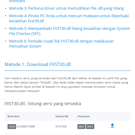
otomatis
Metode 3: Perbarui driver untuk memulihkan file .dll yang hilang
Metode 4: Pindai PC Anda untuk mencari malware untuk diperbaiki
kesalahan fxst30.dll
Metode 5: Memperbaiki FXST30.dll hilang kesalahan dengan System
File Checker (SFC)
Metode 6: Perbaiki rusak file FXST30.dll dengan melakukan
Pemulihan Sistem
Metode 1: Download FXST30.dll
Cari melalui versi yang tersedia dari fxst30.dll dari daftar di bawah ini, pilih file yang
benar dan tekan tautan "Unduh". Jika Anda tidak dapat memutuskan versi mana yang
harus dipilih, baca artikel di bawah ini atau gunakan metode otomatis untuk
menyelesaikan masalah
FXST30.dll, :hitung versi yang tersedia
Bit & Versi
Ukuran file
Checksum
216.5 KB
6.3.9600.16384
32bit
MD5
SHA1