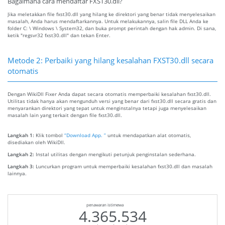
Bagaimana cara mendaftar FXST30.dll?
Jika meletakkan file fxst30.dll yang hilang ke direktori yang benar tidak menyelesaikan
masalah, Anda harus mendaftarkannya. Untuk melakukannya, salin file DLL Anda ke
folder C: \ Windows \ System32, dan buka prompt perintah dengan hak admin. Di sana,
ketik "regsvr32 fxst30.dll" dan tekan Enter.
Metode 2: Perbaiki yang hilang kesalahan FXST30.dll secara
otomatis
Dengan WikiDll Fixer Anda dapat secara otomatis memperbaiki kesalahan fxst30.dll.
Utilitas tidak hanya akan mengunduh versi yang benar dari fxst30.dll secara gratis dan
menyarankan direktori yang tepat untuk menginstalnya tetapi juga menyelesaikan
masalah lain yang terkait dengan file fxst30.dll.
Langkah 1:
Klik tombol
“Download App. ”
untuk mendapatkan alat otomatis,
disediakan oleh WikiDll.
Langkah 2:
Instal utilitas dengan mengikuti petunjuk penginstalan sederhana.
Langkah 3:
Luncurkan program untuk memperbaiki kesalahan fxst30.dll dan masalah
lainnya.
penawaran istimewa
4.365.534