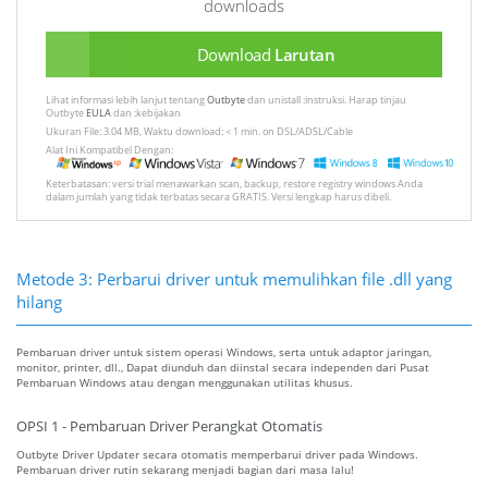
downloads
Download
Larutan
Lihat informasi lebih lanjut tentang
Outbyte
dan unistall :instruksi. Harap tinjau
Outbyte
EULA
dan :kebijakan
Ukuran File: 3.04 MB, Waktu download: < 1 min. on DSL/ADSL/Cable
Alat Ini Kompatibel Dengan:
Keterbatasan: versi trial menawarkan scan, backup, restore registry windows Anda
dalam jumlah yang tidak terbatas secara GRATIS. Versi lengkap harus dibeli.
Metode 3: Perbarui driver untuk memulihkan file .dll yang
hilang
Pembaruan driver untuk sistem operasi Windows, serta untuk adaptor jaringan,
monitor, printer, dll., Dapat diunduh dan diinstal secara independen dari Pusat
Pembaruan Windows atau dengan menggunakan utilitas khusus.
OPSI 1 - Pembaruan Driver Perangkat Otomatis
Outbyte Driver Updater secara otomatis memperbarui driver pada Windows.
Pembaruan driver rutin sekarang menjadi bagian dari masa lalu!