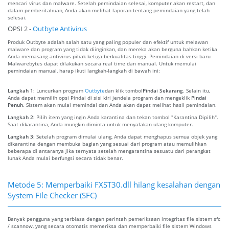
mencari virus dan malware. Setelah pemindaian selesai, komputer akan restart, dan
dalam pemberitahuan, Anda akan melihat laporan tentang pemindaian yang telah
selesai.
OPSI 2 -
Outbyte Antivirus
Produk Outbyte adalah salah satu yang paling populer dan efektif untuk melawan
malware dan program yang tidak diinginkan, dan mereka akan berguna bahkan ketika
Anda memasang antivirus pihak ketiga berkualitas tinggi. Pemindaian di versi baru
Malwarebytes dapat dilakukan secara real time dan manual. Untuk memulai
pemindaian manual, harap ikuti langkah-langkah di bawah ini:
Langkah 1:
Luncurkan program
Outbyte
dan klik tombol
Pindai Sekarang
. Selain itu,
Anda dapat memilih opsi Pindai di sisi kiri jendela program dan mengeklik
Pindai
Penuh
. Sistem akan mulai memindai dan Anda akan dapat melihat hasil pemindaian.
Langkah 2:
Pilih item yang ingin Anda karantina dan tekan tombol "Karantina Dipilih".
Saat dikarantina, Anda mungkin diminta untuk menyalakan ulang komputer.
Langkah 3:
Setelah program dimulai ulang, Anda dapat menghapus semua objek yang
dikarantina dengan membuka bagian yang sesuai dari program atau memulihkan
beberapa di antaranya jika ternyata setelah mengarantina sesuatu dari perangkat
lunak Anda mulai berfungsi secara tidak benar.
Metode 5: Memperbaiki FXST30.dll hilang kesalahan dengan
System File Checker (SFC)
Banyak pengguna yang terbiasa dengan perintah pemeriksaan integritas file sistem sfc
/ scannow, yang secara otomatis memeriksa dan memperbaiki file sistem Windows