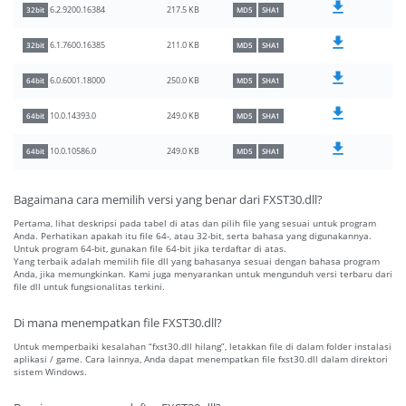
217.5 KB
6.2.9200.16384
32bit
MD5
SHA1
211.0 KB
6.1.7600.16385
32bit
MD5
SHA1
250.0 KB
6.0.6001.18000
64bit
MD5
SHA1
249.0 KB
10.0.14393.0
64bit
MD5
SHA1
249.0 KB
10.0.10586.0
64bit
MD5
SHA1
Bagaimana cara memilih versi yang benar dari FXST30.dll?
Pertama, lihat deskripsi pada tabel di atas dan pilih file yang sesuai untuk program
Anda. Perhatikan apakah itu file 64-, atau 32-bit, serta bahasa yang digunakannya.
Untuk program 64-bit, gunakan file 64-bit jika terdaftar di atas.
Yang terbaik adalah memilih file dll yang bahasanya sesuai dengan bahasa program
Anda, jika memungkinkan. Kami juga menyarankan untuk mengunduh versi terbaru dari
file dll untuk fungsionalitas terkini.
Di mana menempatkan file FXST30.dll?
Untuk memperbaiki kesalahan “fxst30.dll hilang”, letakkan file di dalam folder instalasi
aplikasi / game. Cara lainnya, Anda dapat menempatkan file fxst30.dll dalam direktori
sistem Windows.