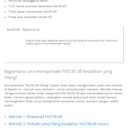
“fxst30.dll Pelanggaran Akses”
“Titik masuk prosedur kesalahan fxst30.dll”
“Tidak dapat menemukan fxst30.dll”
“Tidak bisa mendaftar fxst30.dll”
fxst30.dll - System Error
Program tidak dapat dijalankan karena fxst30.dll hilang dari komputer Anda. Coba instal
ulang program untuk memperbaiki masalah.
Bagaimana cara memperbaiki FXST30.dll kesalahan yang
hilang?
Jika kesalahan "fxst30.dll hilang" terjadi, Anda dapat menggunakan salah satu metode
di bawah ini - manual atau otomatis - untuk menyelesaikan masalah. Metode manual
mengasumsikan bahwa Anda mengunduh file fxst30.dll dan memasukkannya ke dalam
folder instalasi game/aplikasi, sedangkan metode kedua jauh lebih mudah karena
memungkinkan Anda untuk memperbaiki kesalahan secara otomatis dengan sedikit
usaha.
Metode 1: Download FXST30.dll
Metode 2: Perbaiki yang hilang kesalahan FXST30.dll secara