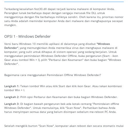
Terkadang kesalahan fxst30.dll dapat terjadi karena malware di komputer Anda.
Perangkat lunak berbahaya dapat dengan sengaja merusak file DLL untuk
menggantinya dengan file berbahaya miliknya sendiri. Oleh karena itu, prioritas nomor
satu Anda adalah memindai komputer Anda dari malware dan menghapusnya secepat
mungkin.
OPSI 1 - Windows Defender
Versi baru Windows 10 memiliki aplikasi di dalamnya yang disebut
"Windows
Defender"
, yang memungkinkan Anda memeriksa virus dan menghapus malware di
komputer, yang sulit untuk dihapus di sistem operasi yang sedang berjalan. Untuk
menggunakan pemindaian Windows Defender Offline, buka pengaturan (Start - ikon
Gear atau tombol Win + I), pilih "Perbarui dan Keamanan" dan buka bagian "Windows
Defender".
Bagaimana cara menggunakan Pemindaian Offline Windows Defender?
Langkah 1:
Tekan tombol Win atau klik Start dan klik ikon Gear. Atau tekan kombinasi
tombol Win + I.
Langkah 2:
Pilih opsi Perbarui dan Keamanan dan buka bagian Windows Defender.
Langkah 3:
Di bagian bawah pengaturan bek ada kotak centang "Pemindaian offline
Windows Defender". Untuk memulainya, klik "Scan Now". Perhatikan bahwa Anda
harus menyimpan semua data yang belum disimpan sebelum me-reboot PC Anda.
Setelah mengklik burton "Scan Now", komputer akan reboot dan secara otomatis mulai