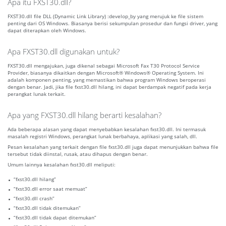
Apa itu FXST30.dll?
FXST30.dll file DLL (Dynamic Link Library) :develop_by yang merujuk ke file sistem
penting dari OS Windows. Biasanya berisi sekumpulan prosedur dan fungsi driver, yang
dapat diterapkan oleh Windows.
Apa FXST30.dll digunakan untuk?
FXST30.dll mengajukan, juga dikenal sebagai Microsoft Fax T30 Protocol Service
Provider, biasanya dikaitkan dengan Microsoft® Windows® Operating System. Ini
adalah komponen penting, yang memastikan bahwa program Windows beroperasi
dengan benar. Jadi, jika file fxst30.dll hilang, ini dapat berdampak negatif pada kerja
perangkat lunak terkait.
Apa yang FXST30.dll hilang berarti kesalahan?
Ada beberapa alasan yang dapat menyebabkan kesalahan fxst30.dll. Ini termasuk
masalah registri Windows, perangkat lunak berbahaya, aplikasi yang salah, dll.
Pesan kesalahan yang terkait dengan file fxst30.dll juga dapat menunjukkan bahwa file
tersebut tidak diinstal, rusak, atau dihapus dengan benar.
Umum lainnya kesalahan fxst30.dll meliputi:
“fxst30.dll hilang”
“fxst30.dll error saat memuat”
“fxst30.dll crash”
“fxst30.dll tidak ditemukan”
“fxst30.dll tidak dapat ditemukan”