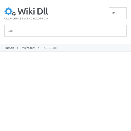
ID
EN
DE
ES
FR
Rumah
Microsoft
FXST30.dll
IT
PT
RU
NL
NN
SV
VI
FI