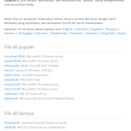
Langkah 5:
Klik tombol "Berikutnya" dan kemudian klik "Selesai" untuk mengonfirmasi
titik pemulihan Anda.
Pada titik ini, komputer Anda akan reboot secara normal dan boot dengan versi
Windows yang dipulihkan, dan kesalahan fxst30.dll harus diselesaikan.
Halaman ini tersedia dalam bahasa lain:
English
|
Deutsch
|
Español
|
Français
|
Italiano
|
Português
|
Русский
|
Nederlands
|
Nynorsk
|
Svenska
|
Tiếng Việt
|
Suomi
File dll populer
vcruntime140.dll
- Microsoft® C Runtime Library
msvcp140.dll
- Microsoft® C Runtime Library
d3dcompiler_43.dll
- Direct3D HLSL Compiler
xlive.dll
- Games for Windows - LIVE DLL
d3dx9_43.dll
- Direct3D 9 Extensions
binkw32.dll
- RAD Video Tools
msvcp120.dll
- Microsoft® C Runtime Library
msvcr110.dll
- Microsoft® C Runtime Library
x3daudio1_7.dll
- 3D Audio Library
wldcore.dll
- Windows Live Client Shared Platform Module
File dll lainnya
kbdinasa.dll
- Assamese (Inscript) Keyboard Layout
mfc90.dll
- MFCDLL Shared Library - Retail Version