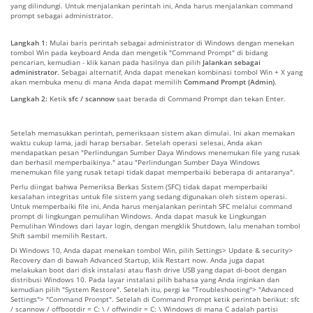
yang dilindungi. Untuk menjalankan perintah ini, Anda harus menjalankan command
prompt sebagai administrator.
Langkah 1:
Mulai baris perintah sebagai administrator di Windows dengan menekan
tombol Win pada keyboard Anda dan mengetik "Command Prompt" di bidang
pencarian, kemudian - klik kanan pada hasilnya dan pilih
Jalankan sebagai
administrator
. Sebagai alternatif, Anda dapat menekan kombinasi tombol Win + X yang
akan membuka menu di mana Anda dapat memilih
Command Prompt (Admin)
.
Langkah 2:
Ketik
sfc / scannow
saat berada di Command Prompt dan tekan Enter.
Setelah memasukkan perintah, pemeriksaan sistem akan dimulai. Ini akan memakan
waktu cukup lama, jadi harap bersabar. Setelah operasi selesai, Anda akan
mendapatkan pesan "Perlindungan Sumber Daya Windows menemukan file yang rusak
dan berhasil memperbaikinya." atau "Perlindungan Sumber Daya Windows
menemukan file yang rusak tetapi tidak dapat memperbaiki beberapa di antaranya".
Perlu diingat bahwa Pemeriksa Berkas Sistem (SFC) tidak dapat memperbaiki
kesalahan integritas untuk file sistem yang sedang digunakan oleh sistem operasi.
Untuk memperbaiki file ini, Anda harus menjalankan perintah SFC melalui command
prompt di lingkungan pemulihan Windows. Anda dapat masuk ke Lingkungan
Pemulihan Windows dari layar login, dengan mengklik Shutdown, lalu menahan tombol
Shift sambil memilih Restart.
Di Windows 10, Anda dapat menekan tombol Win, pilih Settings> Update & security>
Recovery dan di bawah Advanced Startup, klik Restart now. Anda juga dapat
melakukan boot dari disk instalasi atau flash drive USB yang dapat di-boot dengan
distribusi Windows 10. Pada layar instalasi pilih bahasa yang Anda inginkan dan
kemudian pilih "System Restore". Setelah itu, pergi ke "Troubleshooting"> "Advanced
Settings"> "Command Prompt". Setelah di Command Prompt ketik perintah berikut: sfc
/ scannow / offbootdir = C: \ / offwindir = C: \ Windows di mana C adalah partisi