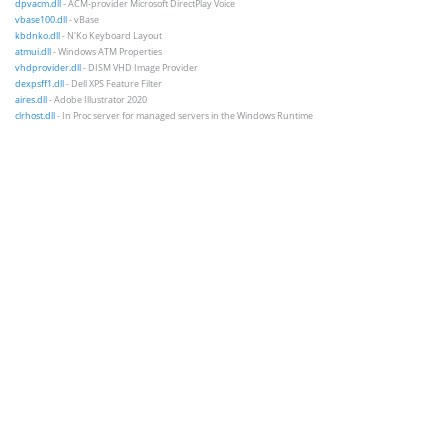
dpvacm.dll
- ACM-provider Microsoft DirectPlay Voice
vbase100.dll
- vBase
kbdnko.dll
- N'Ko Keyboard Layout
atmui.dll
- Windows ATM Properties
vhdprovider.dll
- DISM VHD Image Provider
dexpsff1.dll
- Dell XPS Feature Filter
aires.dll
- Adobe Illustrator 2020
clrhost.dll
- In Proc server for managed servers in the Windows Runtime