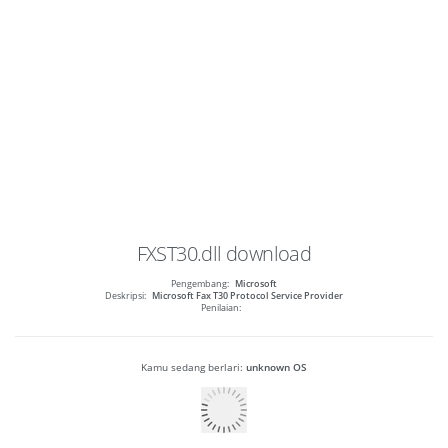
FXST30.dll
download
Pengembang:
Microsoft
Deskripsi:
Microsoft Fax T30 Protocol Service Provider
Penilaian:
Kamu sedang berlari:
unknown OS