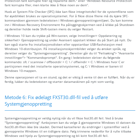
Protection fant korrupte filer og reparerte dem." eller “Windows Resource Protection
fant korrupte filer, men klarte ikke å fikse noen av dem”.
Husk at System File Checker (SFC) ikke kan fikse integritetsfeil for de systemfilene som
for øyeblikket brukes av operativsystemet. For å fikse disse filene må du kjøre SFC-
kommandoen gjennom ledeteksten i Windows-gjenopprettingsmiljøet. Du kan komme
inn i Windows Recovery Environment fra påloggingsskjermen ved å klikke på Shutdown
og deretter holde nede Shift-tasten mens du velger Restart.
I Windows 10 kan du trykke på Win-tasten, velge Innstillinger> Oppdatering og
sikkerhet> Gjenoppretting og under Avansert oppstart klikker du på Start på nytt. Du
kan også starte fra installasjonsdisken eller oppstartbar USB-flashstasjon med
Windows 10-distribusjon. På installasjonsskjermbildet velger du ønsket språk, og
deretter velger du “Systemgjenoppretting”. Deretter går du til "Feilsøking"> "Avanserte
innstillinger"> "Kommandoprompt". En gang i ledeteksten skriver du følgende
kommando: sfc / scannow / offbootdir = C: \ / offwindir = C: \ Windows hvor C er
partisjonen med det installerte operativsystemet, og C: \ Windows er banen til
Windows 10-mappen.
Denne operasjonen vil ta en stund, og det er viktig å vente til den er fullført. Når du er
ferdig, lukker du ledeteksten og starter datamaskinen på nytt som vanlig.
Metode 6: Fix ødelagt FXST30.dll-fil ved å utføre
Systemgjenoppretting
Systemgjenoppretting er veldig nyttig når du vil fikse fxst30.dll feil. Ved å bruke
"Systemgjenoppretting" -funksjonen kan du velge å gjenopprette Windows til datoen da
fxst30.dll-filen ikke ble skadet. Dermed kansellerer du endringer i systemfiler ved å
gjenopprette Windows til en tidligere dato. Følg trinnene nedenfor for å rulle tilbake
Windows ved hjelp av Systemgjenoppretting og bli kvitt fxst30.dll feil.