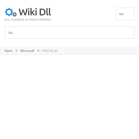
NN
EN
DE
ES
FR
Hjem
Microsoft
FXST30.dll
IT
PT
RU
ID
NL
SV
VI
FI