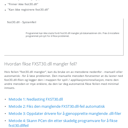
“Finner ikke fxst30.dll”
“Kan ikke registrere fxst30.dll”
fxst30.dll - Systemfeil
Programmet kan ikke starte fordi fxst30.dll mangler på datamaskinen din. Prøv å installere
programmet på nytt for å fikse problemet.
Hvordan fikse FXST30.dll mangler feil?
Hvis feilen "fxst30.dll mangler", kan du bruke en av metodene nedenfor - manuell eller
automatisk - for å løse problemet. Den manuelle metoden forutsetter at du laster ned
fxst30.dll-filen og legger den i mappen for spill / applikasjonsinstallasjon, mens den
andre metoden er mye enklere, da den lar deg automatisk fikse feilen med minimal
innsats.
Metode 1: Nedlasting FXST30.dll
Metode 2: Fiks den manglende FXST30.dll-feil automatisk
Metode 3: Oppdater drivere for å gjenopprette manglende .dll-filer
Metode 4: Skann PCen din etter skadelig programvare for å fikse
fxst30.dllfeil