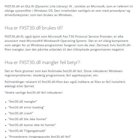
FXST30.dll en DLL-fil (Dynamic Link Library) -fil , utviklet av Microsoft, som er referert til
viktige systemfiler i Windows OS. Den inneholder vanligvis et sett med prosedyrer og
driverfunksjoner, som kan brukes av Windows.
Hva er FXST30.dll brukes til?
FXST30.dll-fil, også kjent som Microsoft Fax T30 Protocol Service Provider, er ofte
assosiert med Microsoft® Windows® Operating System. Det er en viktig komponent
som sørger for at Windows-programmer fungerer som de skal. Dermed, hvis fxst30.dll-
filen mangler, kan det påvirke arbeidet til den tilknyttede programvaren negativt
Hva er FXST30.dll mangler feil betyr?
Det er flere grunner som kan forårsake fxst30.dll feil. Disse inkluderer Windows-
registerproblemer, skadelig programvare, feil applikasjoner, etc.
Feilmeldinger relatert til fxst30.dll-filen kan også indikere at filen er feil installert,
ødelagt eller fjernet
"Andre vanlige fxst30.dll feil inkluderer:
“fxst30.dll mangler”
“fxst30.dll error loading”
“fxst30.dll crash”
“fxst30.dll ble ikke funnet”
“fxst30.dll kunne ikke bli funnet”
“fxst30.dll Tilgangsbrudd”
“Prosedyrens inngangspunkt fxst30.dll feil”