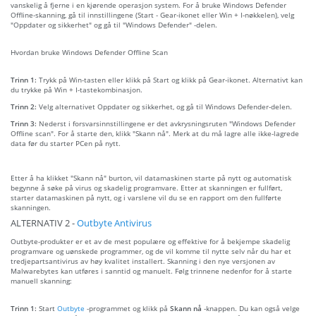
vanskelig å fjerne i en kjørende operasjon system. For å bruke Windows Defender
Offline-skanning, gå til innstillingene (Start - Gear-ikonet eller Win + I-nøkkelen), velg
"Oppdater og sikkerhet" og gå til "Windows Defender" -delen.
Hvordan bruke Windows Defender Offline Scan
Trinn 1:
Trykk på Win-tasten eller klikk på Start og klikk på Gear-ikonet. Alternativt kan
du trykke på Win + I-tastekombinasjon.
Trinn 2:
Velg alternativet Oppdater og sikkerhet, og gå til Windows Defender-delen.
Trinn 3:
Nederst i forsvarsinnstillingene er det avkrysningsruten "Windows Defender
Offline scan". For å starte den, klikk "Skann nå". Merk at du må lagre alle ikke-lagrede
data før du starter PCen på nytt.
Etter å ha klikket "Skann nå" burton, vil datamaskinen starte på nytt og automatisk
begynne å søke på virus og skadelig programvare. Etter at skanningen er fullført,
starter datamaskinen på nytt, og i varslene vil du se en rapport om den fullførte
skanningen.
ALTERNATIV 2 -
Outbyte Antivirus
Outbyte-produkter er et av de mest populære og effektive for å bekjempe skadelig
programvare og uønskede programmer, og de vil komme til nytte selv når du har et
tredjepartsantivirus av høy kvalitet installert. Skanning i den nye versjonen av
Malwarebytes kan utføres i sanntid og manuelt. Følg trinnene nedenfor for å starte
manuell skanning:
Trinn 1:
Start
Outbyte
-programmet og klikk på
Skann nå
-knappen. Du kan også velge