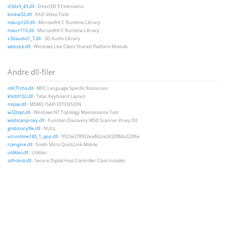
d3dx9_43.dll
- Direct3D 9 Extensions
binkw32.dll
- RAD Video Tools
msvcp120.dll
- Microsoft® C Runtime Library
msvcr110.dll
- Microsoft® C Runtime Library
x3daudio1_7.dll
- 3D Audio Library
wldcore.dll
- Windows Live Client Shared Platform Module
Andre dll-filer
mfc71chs.dll
- MFC Language Specific Resources
kbdtt102.dll
- Tatar Keyboard Layout
mqise.dll
- MSMQ ISAPI EXTENSION
w32topl.dll
- Windows NT Topology Maintenance Tool
wsdscanproxy.dll
- Function Discovery WSD Scanner Proxy Dll
gmbinaryfile.dll
- NULL
vcruntime140_1_app.dll
- 9923e278902ea462ce2d20f84cd20f6e
rcengine.dll
- Smith Micro QuickLink Mobile
utilities.dll
- Utilities
sdhcinst.dll
- Secure Digital Host Controller Class Installer