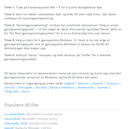
Trinn 1:
Trykk på kombinasjonen Win + R for å starte dialogboksen Kjør.
Trinn 2:
Skriv inn
rstrui
i tekstboksen Kjør, og klikk OK eller trykk Enter. Det åpner
verktøyet for systemgjenoppretting.
Trinn 3:
"Systemgjenoppretting" -vinduet kan inneholde alternativet "Velg et annet
gjenopprettingspunkt". I så fall velger du dette alternativet og klikker Neste. Merk av
for "Vis flere gjenopprettingspunkter" for å se en fullstendig liste over datoer.
Trinn 4:
Velg en dato for å gjenopprette Windows 10. Husk at du må velge et
gjenopprettingspunkt som vil gjenopprette Windows til datoen da fxst30.dll-
feilmeldingen ikke dukket opp.
Trinn 5:
Klikk på" Neste "-knappen, og klikk deretter på" Fullfør "for å bekrefte
gjenopprettingspunktet.
På dette tidspunktet vil datamaskinen starte på nytt normalt og starte opp med den
gjenopprettede versjonen av Windows, og fxst30.dll feilen bør løses.
Denne siden er tilgjengelig på andre språk:
English
|
Deutsch
|
Español
|
Français
|
Italiano
|
Português
|
Русский
|
Bahasa Indonesia
|
Nederlands
|
Svenska
|
Tiếng Việt
|
Suomi
Populære dll-filer
vcruntime140.dll
- Microsoft® C Runtime Library
msvcp140.dll
- Microsoft® C Runtime Library
d3dcompiler_43.dll
- Direct3D HLSL Compiler
xlive.dll
- Games for Windows - LIVE DLL