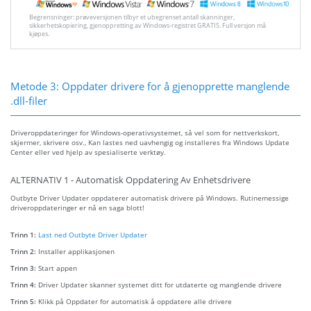
Begrensninger: prøveversjonen tilbyr et ubegrenset antall skanninger,
sikkerhetskopiering, gjenoppretting av Windows-registret GRATIS. Full versjon må
kjøpes.
Metode 3: Oppdater drivere for å gjenopprette manglende
.dll-filer
Driveroppdateringer for Windows-operativsystemet, så vel som for nettverkskort,
skjermer, skrivere osv., Kan lastes ned uavhengig og installeres fra Windows Update
Center eller ved hjelp av spesialiserte verktøy.
ALTERNATIV 1 - Automatisk Oppdatering Av Enhetsdrivere
Outbyte Driver Updater oppdaterer automatisk drivere på Windows. Rutinemessige
driveroppdateringer er nå en saga blott!
Trinn 1:
Last ned Outbyte Driver Updater
Trinn 2:
Installer applikasjonen
Trinn 3:
Start appen
Trinn 4:
Driver Updater skanner systemet ditt for utdaterte og manglende drivere
Trinn 5:
Klikk på Oppdater for automatisk å oppdatere alle drivere