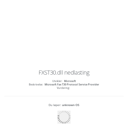
FXST30.dll
nedlasting
Utvikler:
Microsoft
Beskrivelse:
Microsoft Fax T30 Protocol Service Provider
Vurdering:
Du løper:
unknown OS