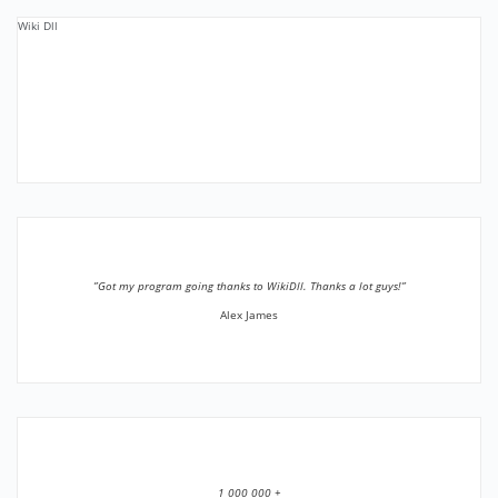
Wiki Dll
”Got my program going thanks to WikiDll. Thanks a lot guys!”
Alex James
1 000 000 +