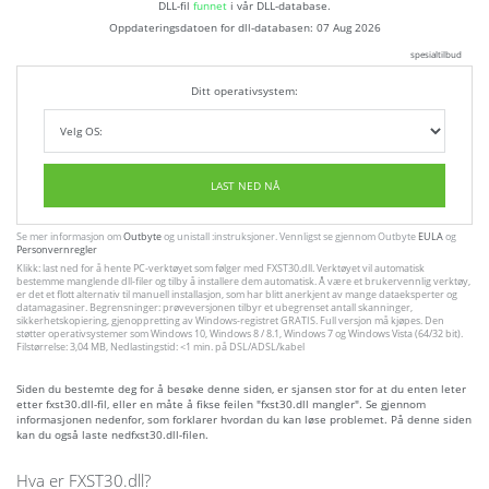
DLL-fil
funnet
i vår DLL-database.
Oppdateringsdatoen for dll-databasen:
07 Aug 2026
spesialtilbud
Ditt operativsystem:
LAST NED NÅ
Se mer informasjon om
Outbyte
og unistall :instruksjoner. Vennligst se gjennom Outbyte
EULA
og
Personvernregler
Klikk: last ned for å hente PC-verktøyet som følger med FXST30.dll. Verktøyet vil automatisk
bestemme manglende dll-filer og tilby å installere dem automatisk. Å være et brukervennlig verktøy,
er det et flott alternativ til manuell installasjon, som har blitt anerkjent av mange dataeksperter og
datamagasiner. Begrensninger: prøveversjonen tilbyr et ubegrenset antall skanninger,
sikkerhetskopiering, gjenoppretting av Windows-registret GRATIS. Full versjon må kjøpes. Den
støtter operativsystemer som Windows 10, Windows 8 / 8.1, Windows 7 og Windows Vista (64/32 bit).
Filstørrelse: 3,04 MB, Nedlastingstid: <1 min. på DSL/ADSL/kabel
Siden du bestemte deg for å besøke denne siden, er sjansen stor for at du enten leter
etter fxst30.dll-fil, eller en måte å fikse feilen "fxst30.dll mangler". Se gjennom
informasjonen nedenfor, som forklarer hvordan du kan løse problemet. På denne siden
kan du også laste nedfxst30.dll-filen.
Hva er FXST30.dll?