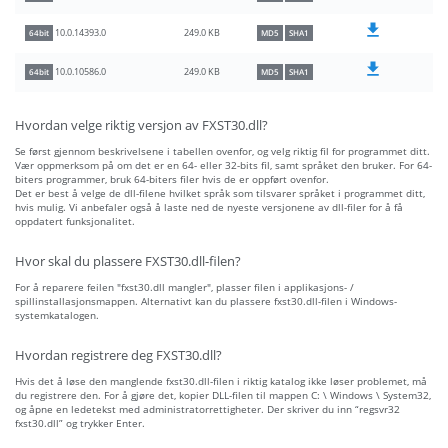
249.0 KB
10.0.14393.0
64bit
MD5
SHA1
249.0 KB
10.0.10586.0
64bit
MD5
SHA1
Hvordan velge riktig versjon av FXST30.dll?
Se først gjennom beskrivelsene i tabellen ovenfor, og velg riktig fil for programmet ditt.
Vær oppmerksom på om det er en 64- eller 32-bits fil, samt språket den bruker. For 64-
biters programmer, bruk 64-biters filer hvis de er oppført ovenfor.
Det er best å velge de dll-filene hvilket språk som tilsvarer språket i programmet ditt,
hvis mulig. Vi anbefaler også å laste ned de nyeste versjonene av dll-filer for å få
oppdatert funksjonalitet.
Hvor skal du plassere FXST30.dll-filen?
For å reparere feilen "fxst30.dll mangler", plasser filen i applikasjons- /
spillinstallasjonsmappen. Alternativt kan du plassere fxst30.dll-filen i Windows-
systemkatalogen.
Hvordan registrere deg FXST30.dll?
Hvis det å løse den manglende fxst30.dll-filen i riktig katalog ikke løser problemet, må
du registrere den. For å gjøre det, kopier DLL-filen til mappen C: \ Windows \ System32,
og åpne en ledetekst med administratorrettigheter. Der skriver du inn “regsvr32
fxst30.dll” og trykker Enter.