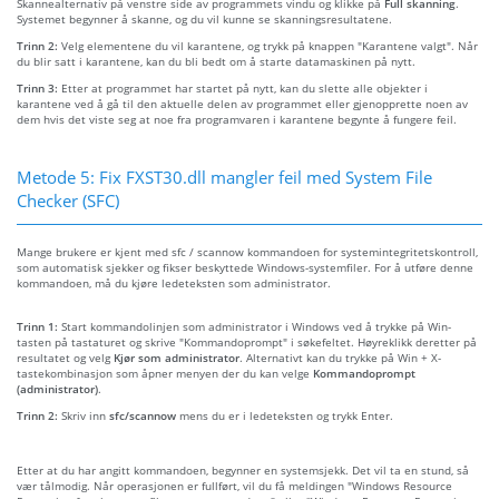
Skannealternativ på venstre side av programmets vindu og klikke på
Full skanning
.
Systemet begynner å skanne, og du vil kunne se skanningsresultatene.
Trinn 2:
Velg elementene du vil karantene, og trykk på knappen "Karantene valgt". Når
du blir satt i karantene, kan du bli bedt om å starte datamaskinen på nytt.
Trinn 3:
Etter at programmet har startet på nytt, kan du slette alle objekter i
karantene ved å gå til den aktuelle delen av programmet eller gjenopprette noen av
dem hvis det viste seg at noe fra programvaren i karantene begynte å fungere feil.
Metode 5: Fix FXST30.dll mangler feil med System File
Checker (SFC)
Mange brukere er kjent med sfc / scannow kommandoen for systemintegritetskontroll,
som automatisk sjekker og fikser beskyttede Windows-systemfiler. For å utføre denne
kommandoen, må du kjøre ledeteksten som administrator.
Trinn 1:
Start kommandolinjen som administrator i Windows ved å trykke på Win-
tasten på tastaturet og skrive "Kommandoprompt" i søkefeltet. Høyreklikk deretter på
resultatet og velg
Kjør som administrator
. Alternativt kan du trykke på Win + X-
tastekombinasjon som åpner menyen der du kan velge
Kommandoprompt
(administrator)
.
Trinn 2:
Skriv inn
sfc/scannow
mens du er i ledeteksten og trykk Enter.
Etter at du har angitt kommandoen, begynner en systemsjekk. Det vil ta en stund, så
vær tålmodig. Når operasjonen er fullført, vil du få meldingen "Windows Resource