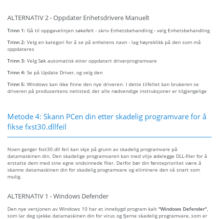
ALTERNATIV 2 - Oppdater Enhetsdrivere Manuelt
Trinn 1:
Gå til oppgavelinjen søkefelt - skriv Enhetsbehandling - velg Enhetsbehandling
Trinn 2:
Velg en kategori for å se på enhetens navn - lag høyreklikk på den som må
oppdateres
Trinn 3:
Velg Søk automatisk etter oppdatert driverprogramvare
Trinn 4:
Se på Update Driver, og velg den
Trinn 5:
Windows kan ikke finne den nye driveren. I dette tilfellet kan brukeren se
driveren på produsentens nettsted, der alle nødvendige instruksjoner er tilgjengelige
Metode 4: Skann PCen din etter skadelig programvare for å
fikse fxst30.dllfeil
Noen ganger fxst30.dll feil kan skje på grunn av skadelig programvare på
datamaskinen din. Den skadelige programvaren kan med vilje ødelegge DLL-filer for å
erstatte dem med sine egne ondsinnede filer. Derfor bør din førsteprioritet være å
skanne datamaskinen din for skadelig programvare og eliminere den så snart som
mulig.
ALTERNATIV 1 - Windows Defender
Den nye versjonen av Windows 10 har et innebygd program kalt
"Windows Defender"
,
som lar deg sjekke datamaskinen din for virus og fjerne skadelig programvare, som er