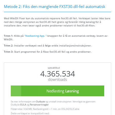
Metode 2: Fiks den manglende FXST30.dll-feil automatisk
Med WikiDll Fixer kan du automatisk reparere fxst30.dll feil. Verktøyet laster ikke bare
ned den riktige versjonen av fxst30.dll helt gratis og foreslår riktig katalog for å
installere den, men løser også andre problemer relatert til fxst30.dll-filen.
Trinn 1:
Klikk på
“Nedlasting App. ”
-knappen for å få et automatisk verktøy, levert av
WikiDll.
Trinn 2:
Installer verktøyet ved å følge enkle installasjonsinstruksjoner.
Trinn 3:
Start programmet for å fikse fxst30.dll feil og andre problemer.
spesialtilbud
4.365.534
downloads
Nedlasting
Løsning
Se mer informasjon om
Outbyte
og unistall :instruksjoner. Vennligst se gjennom
Outbyte
EULA
og
Personvernregler
Filstørrelse: 3.04 MB, Nedlastingstid: < 1 min. on DSL/ADSL/Cable
Dette verktøyet er kompatibelt med: