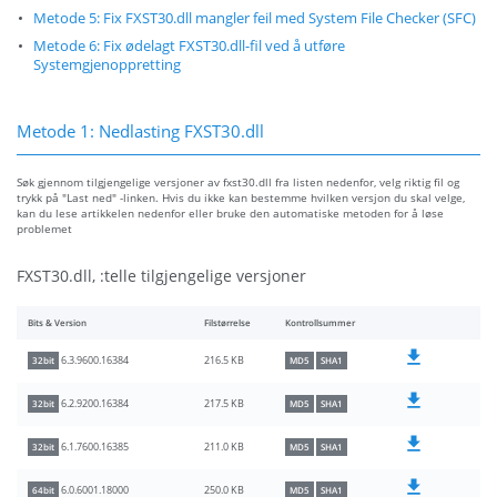
Metode 5: Fix FXST30.dll mangler feil med System File Checker (SFC)
Metode 6: Fix ødelagt FXST30.dll-fil ved å utføre
Systemgjenoppretting
Metode 1: Nedlasting FXST30.dll
Søk gjennom tilgjengelige versjoner av fxst30.dll fra listen nedenfor, velg riktig fil og
trykk på "Last ned" -linken. Hvis du ikke kan bestemme hvilken versjon du skal velge,
kan du lese artikkelen nedenfor eller bruke den automatiske metoden for å løse
problemet
FXST30.dll, :telle tilgjengelige versjoner
Bits & Version
Filstørrelse
Kontrollsummer
216.5 KB
6.3.9600.16384
32bit
MD5
SHA1
217.5 KB
6.2.9200.16384
32bit
MD5
SHA1
211.0 KB
6.1.7600.16385
32bit
MD5
SHA1
250.0 KB
6.0.6001.18000
64bit
MD5
SHA1