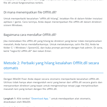
file dll untuk fungsionalitas terkini.
Di mana menempatkan file Offfilt.dll?
Untuk memperbaiki kesalahan “offfilt.dll hilang”, letakkan file di dalam folder instalasi
aplikasi / game. Cara lainnya, Anda dapat menempatkan file offfilt.dll dalam direktori
sistem Windows.
Bagaimana cara mendaftar Offfilt.dll?
Jika meletakkan file offfilt.dll yang hilang ke direktori yang benar tidak menyelesaikan
masalah, Anda harus mendaftarkannya. Untuk melakukannya, salin file DLL Anda ke
folder C: \ Windows \ System32, dan buka prompt perintah dengan hak admin. Di sana,
ketik "regsvr32 offfilt.dll" dan tekan Enter.
Metode 2: Perbaiki yang hilang kesalahan Offfilt.dll secara
otomatis
Dengan WikiDll Fixer Anda dapat secara otomatis memperbaiki kesalahan offfilt.dll.
Utilitas tidak hanya akan mengunduh versi yang benar dari offfilt.dll secara gratis dan
menyarankan direktori yang tepat untuk menginstalnya tetapi juga menyelesaikan
masalah lain yang terkait dengan file offfilt.dll.
Langkah 1:
Klik tombol
“Download App. ”
untuk mendapatkan alat otomatis,
disediakan oleh WikiDll.