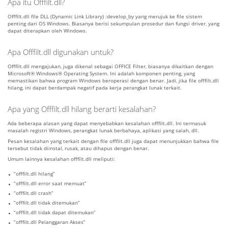
Apa itu Offfilt.dll?
Offfilt.dll file DLL (Dynamic Link Library) :develop_by yang merujuk ke file sistem
penting dari OS Windows. Biasanya berisi sekumpulan prosedur dan fungsi driver, yang
dapat diterapkan oleh Windows.
Apa Offfilt.dll digunakan untuk?
Offfilt.dll mengajukan, juga dikenal sebagai OFFICE Filter, biasanya dikaitkan dengan
Microsoft® Windows® Operating System. Ini adalah komponen penting, yang
memastikan bahwa program Windows beroperasi dengan benar. Jadi, jika file offfilt.dll
hilang, ini dapat berdampak negatif pada kerja perangkat lunak terkait.
Apa yang Offfilt.dll hilang berarti kesalahan?
Ada beberapa alasan yang dapat menyebabkan kesalahan offfilt.dll. Ini termasuk
masalah registri Windows, perangkat lunak berbahaya, aplikasi yang salah, dll.
Pesan kesalahan yang terkait dengan file offfilt.dll juga dapat menunjukkan bahwa file
tersebut tidak diinstal, rusak, atau dihapus dengan benar.
Umum lainnya kesalahan offfilt.dll meliputi:
“offfilt.dll hilang”
“offfilt.dll error saat memuat”
“offfilt.dll crash”
“offfilt.dll tidak ditemukan”
“offfilt.dll tidak dapat ditemukan”
“offfilt.dll Pelanggaran Akses”