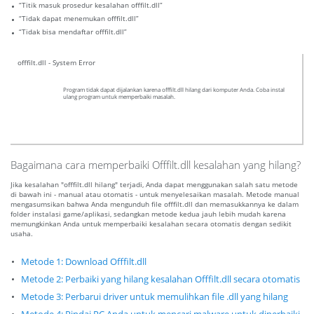
“Titik masuk prosedur kesalahan offfilt.dll”
“Tidak dapat menemukan offfilt.dll”
“Tidak bisa mendaftar offfilt.dll”
offfilt.dll - System Error
Program tidak dapat dijalankan karena offfilt.dll hilang dari komputer Anda. Coba instal
ulang program untuk memperbaiki masalah.
Bagaimana cara memperbaiki Offfilt.dll kesalahan yang hilang?
Jika kesalahan "offfilt.dll hilang" terjadi, Anda dapat menggunakan salah satu metode
di bawah ini - manual atau otomatis - untuk menyelesaikan masalah. Metode manual
mengasumsikan bahwa Anda mengunduh file offfilt.dll dan memasukkannya ke dalam
folder instalasi game/aplikasi, sedangkan metode kedua jauh lebih mudah karena
memungkinkan Anda untuk memperbaiki kesalahan secara otomatis dengan sedikit
usaha.
Metode 1: Download Offfilt.dll
Metode 2: Perbaiki yang hilang kesalahan Offfilt.dll secara otomatis
Metode 3: Perbarui driver untuk memulihkan file .dll yang hilang