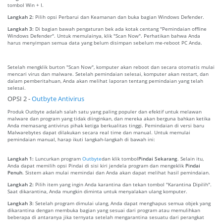
tombol Win + I.
Langkah 2:
Pilih opsi Perbarui dan Keamanan dan buka bagian Windows Defender.
Langkah 3:
Di bagian bawah pengaturan bek ada kotak centang "Pemindaian offline
Windows Defender". Untuk memulainya, klik "Scan Now". Perhatikan bahwa Anda
harus menyimpan semua data yang belum disimpan sebelum me-reboot PC Anda.
Setelah mengklik burton "Scan Now", komputer akan reboot dan secara otomatis mulai
mencari virus dan malware. Setelah pemindaian selesai, komputer akan restart, dan
dalam pemberitahuan, Anda akan melihat laporan tentang pemindaian yang telah
selesai.
OPSI 2 -
Outbyte Antivirus
Produk Outbyte adalah salah satu yang paling populer dan efektif untuk melawan
malware dan program yang tidak diinginkan, dan mereka akan berguna bahkan ketika
Anda memasang antivirus pihak ketiga berkualitas tinggi. Pemindaian di versi baru
Malwarebytes dapat dilakukan secara real time dan manual. Untuk memulai
pemindaian manual, harap ikuti langkah-langkah di bawah ini:
Langkah 1:
Luncurkan program
Outbyte
dan klik tombol
Pindai Sekarang
. Selain itu,
Anda dapat memilih opsi Pindai di sisi kiri jendela program dan mengeklik
Pindai
Penuh
. Sistem akan mulai memindai dan Anda akan dapat melihat hasil pemindaian.
Langkah 2:
Pilih item yang ingin Anda karantina dan tekan tombol "Karantina Dipilih".
Saat dikarantina, Anda mungkin diminta untuk menyalakan ulang komputer.
Langkah 3:
Setelah program dimulai ulang, Anda dapat menghapus semua objek yang
dikarantina dengan membuka bagian yang sesuai dari program atau memulihkan
beberapa di antaranya jika ternyata setelah mengarantina sesuatu dari perangkat