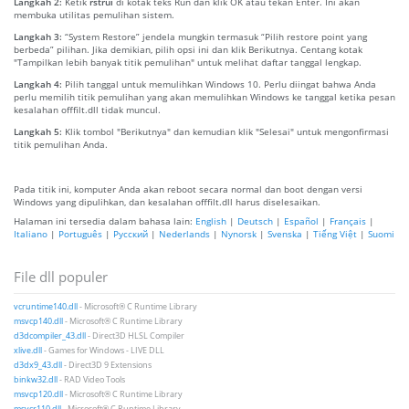
Langkah 2:
Ketik
rstrui
di kotak teks Run dan klik OK atau tekan Enter. Ini akan
membuka utilitas pemulihan sistem.
Langkah 3:
“System Restore” jendela mungkin termasuk “Pilih restore point yang
berbeda” pilihan. Jika demikian, pilih opsi ini dan klik Berikutnya. Centang kotak
"Tampilkan lebih banyak titik pemulihan" untuk melihat daftar tanggal lengkap.
Langkah 4:
Pilih tanggal untuk memulihkan Windows 10. Perlu diingat bahwa Anda
perlu memilih titik pemulihan yang akan memulihkan Windows ke tanggal ketika pesan
kesalahan offfilt.dll tidak muncul.
Langkah 5:
Klik tombol "Berikutnya" dan kemudian klik "Selesai" untuk mengonfirmasi
titik pemulihan Anda.
Pada titik ini, komputer Anda akan reboot secara normal dan boot dengan versi
Windows yang dipulihkan, dan kesalahan offfilt.dll harus diselesaikan.
Halaman ini tersedia dalam bahasa lain:
English
|
Deutsch
|
Español
|
Français
|
Italiano
|
Português
|
Русский
|
Nederlands
|
Nynorsk
|
Svenska
|
Tiếng Việt
|
Suomi
File dll populer
vcruntime140.dll
- Microsoft® C Runtime Library
msvcp140.dll
- Microsoft® C Runtime Library
d3dcompiler_43.dll
- Direct3D HLSL Compiler
xlive.dll
- Games for Windows - LIVE DLL
d3dx9_43.dll
- Direct3D 9 Extensions
binkw32.dll
- RAD Video Tools
msvcp120.dll
- Microsoft® C Runtime Library
msvcr110.dll
- Microsoft® C Runtime Library