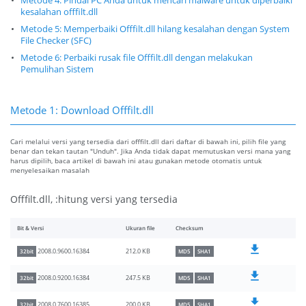
Metode 4: Pindai PC Anda untuk mencari malware untuk diperbaiki
kesalahan offfilt.dll
Metode 5: Memperbaiki Offfilt.dll hilang kesalahan dengan System
File Checker (SFC)
Metode 6: Perbaiki rusak file Offfilt.dll dengan melakukan
Pemulihan Sistem
Metode 1: Download Offfilt.dll
Cari melalui versi yang tersedia dari offfilt.dll dari daftar di bawah ini, pilih file yang
benar dan tekan tautan "Unduh". Jika Anda tidak dapat memutuskan versi mana yang
harus dipilih, baca artikel di bawah ini atau gunakan metode otomatis untuk
menyelesaikan masalah
Offfilt.dll, :hitung versi yang tersedia
Bit & Versi
Ukuran file
Checksum
212.0 KB
2008.0.9600.16384
32bit
MD5
SHA1
247.5 KB
2008.0.9200.16384
32bit
MD5
SHA1
200.0 KB
2008.0.7600.16385
32bit
MD5
SHA1