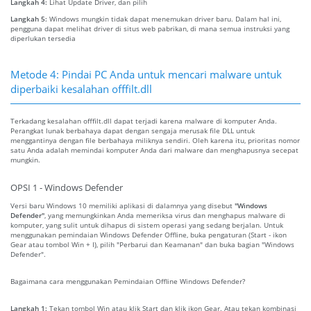
Langkah 4:
Lihat Update Driver, dan pilih
Langkah 5:
Windows mungkin tidak dapat menemukan driver baru. Dalam hal ini,
pengguna dapat melihat driver di situs web pabrikan, di mana semua instruksi yang
diperlukan tersedia
Metode 4: Pindai PC Anda untuk mencari malware untuk
diperbaiki kesalahan offfilt.dll
Terkadang kesalahan offfilt.dll dapat terjadi karena malware di komputer Anda.
Perangkat lunak berbahaya dapat dengan sengaja merusak file DLL untuk
menggantinya dengan file berbahaya miliknya sendiri. Oleh karena itu, prioritas nomor
satu Anda adalah memindai komputer Anda dari malware dan menghapusnya secepat
mungkin.
OPSI 1 - Windows Defender
Versi baru Windows 10 memiliki aplikasi di dalamnya yang disebut
"Windows
Defender"
, yang memungkinkan Anda memeriksa virus dan menghapus malware di
komputer, yang sulit untuk dihapus di sistem operasi yang sedang berjalan. Untuk
menggunakan pemindaian Windows Defender Offline, buka pengaturan (Start - ikon
Gear atau tombol Win + I), pilih "Perbarui dan Keamanan" dan buka bagian "Windows
Defender".
Bagaimana cara menggunakan Pemindaian Offline Windows Defender?
Langkah 1:
Tekan tombol Win atau klik Start dan klik ikon Gear. Atau tekan kombinasi