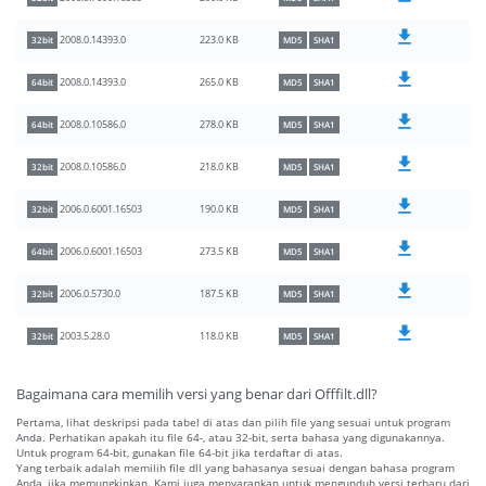
223.0 KB
2008.0.14393.0
32bit
MD5
SHA1
265.0 KB
2008.0.14393.0
64bit
MD5
SHA1
278.0 KB
2008.0.10586.0
64bit
MD5
SHA1
218.0 KB
2008.0.10586.0
32bit
MD5
SHA1
190.0 KB
2006.0.6001.16503
32bit
MD5
SHA1
273.5 KB
2006.0.6001.16503
64bit
MD5
SHA1
187.5 KB
2006.0.5730.0
32bit
MD5
SHA1
118.0 KB
2003.5.28.0
32bit
MD5
SHA1
Bagaimana cara memilih versi yang benar dari Offfilt.dll?
Pertama, lihat deskripsi pada tabel di atas dan pilih file yang sesuai untuk program
Anda. Perhatikan apakah itu file 64-, atau 32-bit, serta bahasa yang digunakannya.
Untuk program 64-bit, gunakan file 64-bit jika terdaftar di atas.
Yang terbaik adalah memilih file dll yang bahasanya sesuai dengan bahasa program
Anda, jika memungkinkan. Kami juga menyarankan untuk mengunduh versi terbaru dari