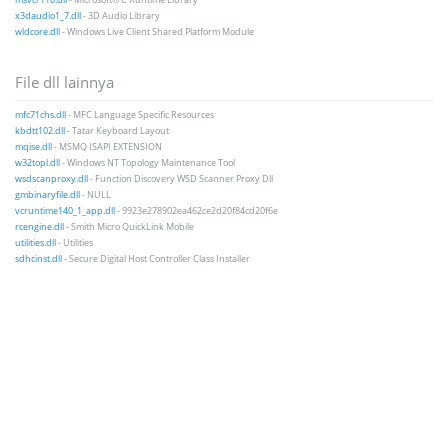
x3daudio1_7.dll
- 3D Audio Library
wldcore.dll
- Windows Live Client Shared Platform Module
File dll lainnya
mfc71chs.dll
- MFC Language Specific Resources
kbdtt102.dll
- Tatar Keyboard Layout
mqise.dll
- MSMQ ISAPI EXTENSION
w32topl.dll
- Windows NT Topology Maintenance Tool
wsdscanproxy.dll
- Function Discovery WSD Scanner Proxy Dll
gmbinaryfile.dll
- NULL
vcruntime140_1_app.dll
- 9923e278902ea462ce2d20f84cd20f6e
rcengine.dll
- Smith Micro QuickLink Mobile
utilities.dll
- Utilities
sdhcinst.dll
- Secure Digital Host Controller Class Installer