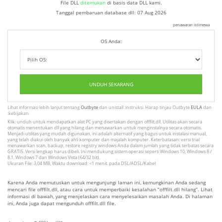
File DLL
ditemukan
di basis data DLL kami.
Tanggal pembaruan database dll:
07 Aug 2026
penawaran istimewa
OS Anda:
UNDUH SEKARANG
Lihat informasi lebih lanjut tentang
Outbyte
dan unistall :instruksi. Harap tinjau Outbyte
EULA
dan
:kebijakan
Klik: unduh untuk mendapatkan alat PC yang disertakan dengan offfilt.dll. Utilitas akan secara
otomatis menentukan dll yang hilang dan menawarkan untuk menginstalnya secara otomatis.
Menjadi utilitas yang mudah digunakan, ini adalah alternatif yang bagus untuk instalasi manual,
yang telah diakui oleh banyak ahli komputer dan majalah komputer. Keterbatasan: versi trial
menawarkan scan, backup, restore registry windows Anda dalam jumlah yang tidak terbatas secara
GRATIS. Versi lengkap harus dibeli. Ini mendukung sistem operasi seperti Windows 10, Windows 8 /
8.1, Windows 7 dan Windows Vista (64/32 bit).
Ukuran File: 3,04 MB, Waktu download: <1 menit. pada DSL/ADSL/Kabel
Karena Anda memutuskan untuk mengunjungi laman ini, kemungkinan Anda sedang
mencari file offfilt.dll, atau cara untuk memperbaiki kesalahan “offfilt.dll hilang”. Lihat
informasi di bawah, yang menjelaskan cara menyelesaikan masalah Anda. Di halaman
ini, Anda juga dapat mengunduh offfilt.dll file.