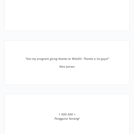
”Got my program going thanks to WikiDll. Thanks a lot guys!”
Alex James
1 000 000 +
Pengguna Senang!