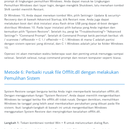
prompt di lingkungan pemulihan Windows. Anda dapat masuk ke Lingkungan
Pemulihan Windows dari layar login, dengan mengklik Shutdown, lalu menahan tombol
Shift sambil memilih Restart.
Di Windows 10, Anda dapat menekan tombol Win, pilih Settings> Update & security>
Recovery dan di bawah Advanced Startup, klik Restart now. Anda juga dapat
melakukan boot dari disk instalasi atau flash drive USB yang dapat di-boot dengan
distribusi Windows 10. Pada layar instalasi pilih bahasa yang Anda inginkan dan
kemudian pilih "System Restore". Setelah itu, pergi ke "Troubleshooting"> "Advanced
Settings"> "Command Prompt". Setelah di Command Prompt ketik perintah berikut: sfc
/ scannow / offbootdir = C: \ / offwindir = C: \ Windows di mana C adalah partisi
dengan sistem operasi yang diinstal, dan C: \ Windows adalah jalur ke folder Windows
10.
Operasi ini akan memakan waktu beberapa saat dan penting untuk menunggu sampai
selesai. Setelah selesai, tutup command prompt dan restart komputer seperti biasa.
Metode 6: Perbaiki rusak file Offfilt.dll dengan melakukan
Pemulihan Sistem
System Restore sangat berguna ketika Anda ingin memperbaiki kesalahan offfilt.dll.
Dengan menggunakan fungsi "System Restore", Anda dapat memilih mengembalikan
Windows ke tanggal ketika file offfilt.dll tidak rusak. Dengan demikian, memulihkan
Windows ke tanggal yang lebih awal membatalkan perubahan yang dibuat pada file
sistem. Ikuti langkah-langkah di bawah ini untuk mengembalikan Windows
menggunakan System Restore dan menyingkirkan kesalahan offfilt.dll.
Langkah 1:
Tekan kombinasi tombol Win + R untuk meluncurkan dialog Run.