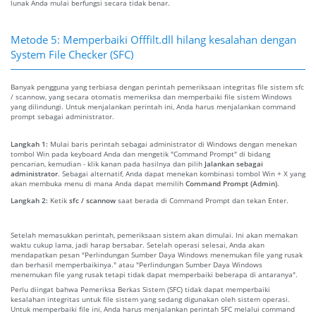
lunak Anda mulai berfungsi secara tidak benar.
Metode 5: Memperbaiki Offfilt.dll hilang kesalahan dengan
System File Checker (SFC)
Banyak pengguna yang terbiasa dengan perintah pemeriksaan integritas file sistem sfc
/ scannow, yang secara otomatis memeriksa dan memperbaiki file sistem Windows
yang dilindungi. Untuk menjalankan perintah ini, Anda harus menjalankan command
prompt sebagai administrator.
Langkah 1:
Mulai baris perintah sebagai administrator di Windows dengan menekan
tombol Win pada keyboard Anda dan mengetik "Command Prompt" di bidang
pencarian, kemudian - klik kanan pada hasilnya dan pilih
Jalankan sebagai
administrator
. Sebagai alternatif, Anda dapat menekan kombinasi tombol Win + X yang
akan membuka menu di mana Anda dapat memilih
Command Prompt (Admin)
.
Langkah 2:
Ketik
sfc / scannow
saat berada di Command Prompt dan tekan Enter.
Setelah memasukkan perintah, pemeriksaan sistem akan dimulai. Ini akan memakan
waktu cukup lama, jadi harap bersabar. Setelah operasi selesai, Anda akan
mendapatkan pesan "Perlindungan Sumber Daya Windows menemukan file yang rusak
dan berhasil memperbaikinya." atau "Perlindungan Sumber Daya Windows
menemukan file yang rusak tetapi tidak dapat memperbaiki beberapa di antaranya".
Perlu diingat bahwa Pemeriksa Berkas Sistem (SFC) tidak dapat memperbaiki
kesalahan integritas untuk file sistem yang sedang digunakan oleh sistem operasi.
Untuk memperbaiki file ini, Anda harus menjalankan perintah SFC melalui command