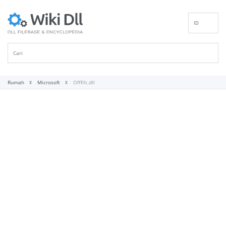
ID
EN
DE
ES
FR
Rumah
Microsoft
Offfilt.dll
IT
PT
RU
NL
NN
SV
VI
FI