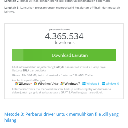
Langkah 2:
Instal utilitas dengan mengikuti petunjuk penginstalan sederhana.
Langkah 3:
Luncurkan program untuk memperbaiki kesalahan offfilt.dll dan masalah
lainnya.
penawaran istimewa
4.365.534
downloads
Download
Larutan
Lihat informasi lebih lanjut tentang
Outbyte
dan unistall :instruksi. Harap tinjau
Outbyte
EULA
dan :kebijakan
Ukuran File: 3.04 MB, Waktu download: < 1 min. on DSL/ADSL/Cable
Alat Ini Kompatibel Dengan:
Keterbatasan: versi trial menawarkan scan, backup, restore registry windows Anda
dalam jumlah yang tidak terbatas secara GRATIS. Versi lengkap harus dibeli.
Metode 3: Perbarui driver untuk memulihkan file .dll yang
hilang