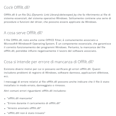
Cos’è Offfilt.dll?
Offfilt.dll è un file DLL (Dynamic Link Library):delevoped_by che fa riferimento ai file di
sistema essenziali, del sistema operativo Windows. Solitamente contiene una serie di
procedure e funzioni del driver, che possono essere applicate da Windows.
A cosa serve Offfilt.dll?
Il file Offfilt.dll, noto anche come OFFICE Filter, è comunemente associato a
Microsoft® Windows® Operating System. È un componente essenziale, che garantisce
il corretto funzionamento dei programmi Windows. Pertanto, la mancanza del file
offfilt.dll, potrebbe influire negativamente il lavoro del software associato.
Cosa si intende per errore di mancanza di Offfilt.dll?
Esistono diversi motivi per cui si possano verificare gli errori offfilt.dll. Questi
includono problemi di registro di Windows, software dannoso, applicazioni difettose,
ecc.
I messaggi di errore relativi al file offfilt.dll possono anche indicare che il file è stato
installato in modo errato, danneggiato o rimosso.
Altri comuni errori riguardanti offfilt.dll includono:
“offfilt.dll mancante”
“Errore durante il caricamento di offfilt.dll”
“Arresto anomalo offfilt.dll”
“offfilt.dlll non è stato trovato”