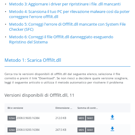
Metodo 3: Aggiornare i driver per ripristinare i file .dll mancanti
Metodo 4: Scansiona il tuo PC per rilevazione malware così da poter
correggere l'errore offfilt.dll
Metodo 5: Correggi l'errore di Offfilt.dll mancante con System File
Checker (SFC)
Metodo 6: Correggi il file Offfilt.dll danneggiato eseguendo
Ripristino del Sistema
Metodo 1: Scarica Offfilt.dll
Cerca tra le versioni disponibili di offfilt.dll dal seguente elenco, seleziona il file
corretto e premi il link "Download". Se non riesci a decidere quale versione scegliere,
leggi il seguente articolo o utilizza il metodo automatico per risolvere il problema
Versioni disponibili di Offfilt.dll, 11
Bit e versione
Dimensione del file
Somma di controllo
212.0 KB
2008.0.9600.16384
32bit
MD5
SHA1
247.5 KB
2008.0.9200.16384
32bit
MD5
SHA1