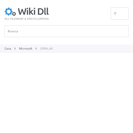
IT
EN
DE
ES
FR
Casa
Microsoft
Offfilt.dll
PT
RU
ID
NL
NN
SV
VI
FI