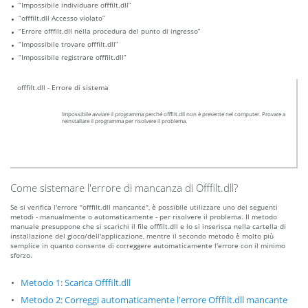
“Impossibile individuare offfilt.dll”
“offfilt.dll Accesso violato”
“Errore offfilt.dll nella procedura del punto di ingresso”
“Impossibile trovare offfilt.dll”
“Impossibile registrare offfilt.dll”
offfilt.dll - Errore di sistema
Impossibile avviare il programma perché offfilt.dll non è presente nel computer. Provare a
reinstallare il programma per risolvere il problema.
Come sistemare l'errore di mancanza di Offfilt.dll?
Se si verifica l'errore "offfilt.dll mancante", è possibile utilizzare uno dei seguenti
metodi - manualmente o automaticamente - per risolvere il problema. Il metodo
manuale presuppone che si scarichi il file offfilt.dll e lo si inserisca nella cartella di
installazione del gioco/dell'applicazione, mentre il secondo metodo è molto più
semplice in quanto consente di correggere automaticamente l'errore con il minimo
sforzo.
Metodo 1: Scarica Offfilt.dll
Metodo 2: Correggi automaticamente l'errore Offfilt.dll mancante