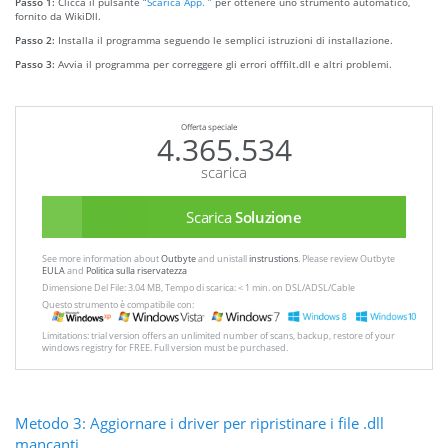
Passo 1:
Clicca il pulsante
“Scarica App. ”
per ottenere uno strumento automatico,
fornito da WikiDll.
Passo 2:
Installa il programma seguendo le semplici istruzioni di installazione.
Passo 3:
Avvia il programma per correggere gli errori offfilt.dll e altri problemi.
Offerta speciale
4.365.534
scarica
Scarica
Soluzione
See more information about
Outbyte
and unistall
instrustions
. Please review Outbyte
EULA
and
Politica sulla riservatezza
Dimensione Del File: 3.04 MB, Tempo di scarica: < 1 min. on DSL/ADSL/Cable
Questo strumento è compatibile con:
Limitations: trial version offers an unlimited number of scans, backup, restore of your
windows registry for FREE. Full version must be purchased.
Metodo 3: Aggiornare i driver per ripristinare i file .dll
mancanti