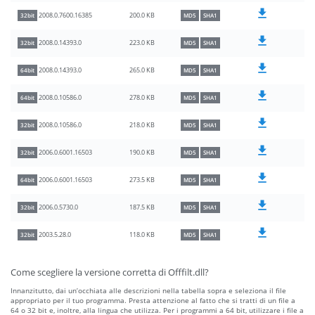
200.0 KB
2008.0.7600.16385
32bit
MD5
SHA1
223.0 KB
2008.0.14393.0
32bit
MD5
SHA1
265.0 KB
2008.0.14393.0
64bit
MD5
SHA1
278.0 KB
2008.0.10586.0
64bit
MD5
SHA1
218.0 KB
2008.0.10586.0
32bit
MD5
SHA1
190.0 KB
2006.0.6001.16503
32bit
MD5
SHA1
273.5 KB
2006.0.6001.16503
64bit
MD5
SHA1
187.5 KB
2006.0.5730.0
32bit
MD5
SHA1
118.0 KB
2003.5.28.0
32bit
MD5
SHA1
Come scegliere la versione corretta di Offfilt.dll?
Innanzitutto, dai un’occhiata alle descrizioni nella tabella sopra e seleziona il file
appropriato per il tuo programma. Presta attenzione al fatto che si tratti di un file a
64 o 32 bit e, inoltre, alla lingua che utilizza. Per i programmi a 64 bit, utilizzare i file a