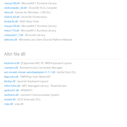
msvcp140.dll
- Microsoft® C Runtime Library
d3dcompiler_43.dll
- Direct3D HLSL Compiler
xlive.dll
- Games for Windows - LIVE DLL
d3dx9_43.dll
- Direct3D 9 Extensions
binkw32.dll
- RAD Video Tools
msvcp120.dll
- Microsoft® C Runtime Library
msvcr110.dll
- Microsoft® C Runtime Library
x3daudio1_7.dll
- 3D Audio Library
wldcore.dll
- Windows Live Client Shared Platform Module
Altri file dll
kbdnecnt.dll
- JP Japanese NEC PC-9800 Keyboard Layout
rasmans.dll
- Remote Access Connection Manager
ext-ms-win-ntuser-windowstation-l1-1-1.dll
- ApiSet Stub DLL
fwpuclnt.dll
- FWP/IPsec User-Mode API
kbdsp.dll
- Spanish Keyboard Layout
mfcm120u.dll
- MFC Managed Library - Retail Version
ep0nxfs1.dll
- EP0NXFS1
lxa3comc.dll
- Lexmark Communication System
iscsied.dll
- iSCSI Extension DLL
voip.dll
- voip.dll