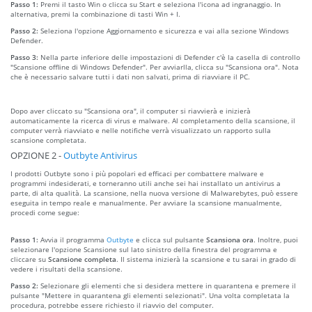
Passo 1:
Premi il tasto Win o clicca su Start e seleziona l'icona ad ingranaggio. In
alternativa, premi la combinazione di tasti Win + I.
Passo 2:
Seleziona l'opzione Aggiornamento e sicurezza e vai alla sezione Windows
Defender.
Passo 3:
Nella parte inferiore delle impostazioni di Defender c'è la casella di controllo
"Scansione offline di Windows Defender". Per avviarlla, clicca su "Scansiona ora". Nota
che è necessario salvare tutti i dati non salvati, prima di riavviare il PC.
Dopo aver cliccato su "Scansiona ora", il computer si riavvierà e inizierà
automaticamente la ricerca di virus e malware. Al completamento della scansione, il
computer verrà riavviato e nelle notifiche verrà visualizzato un rapporto sulla
scansione completata.
OPZIONE 2 -
Outbyte Antivirus
I prodotti Outbyte sono i più popolari ed efficaci per combattere malware e
programmi indesiderati, e torneranno utili anche sei hai installato un antivirus a
parte, di alta qualità. La scansione, nella nuova versione di Malwarebytes, può essere
eseguita in tempo reale e manualmente. Per avviare la scansione manualmente,
procedi come segue:
Passo 1:
Avvia il programma
Outbyte
e clicca sul pulsante
Scansiona ora
. Inoltre, puoi
selezionare l'opzione Scansione sul lato sinistro della finestra del programma e
cliccare su
Scansione completa
. Il sistema inizierà la scansione e tu sarai in grado di
vedere i risultati della scansione.
Passo 2:
Selezionare gli elementi che si desidera mettere in quarantena e premere il
pulsante "Mettere in quarantena gli elementi selezionati". Una volta completata la
procedura, potrebbe essere richiesto il riavvio del computer.