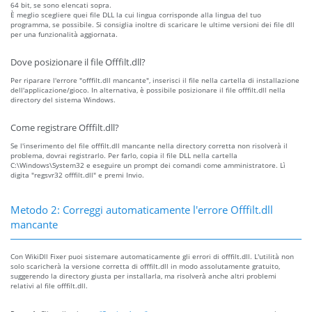
64 bit, se sono elencati sopra.
È meglio scegliere quei file DLL la cui lingua corrisponde alla lingua del tuo
programma, se possibile. Si consiglia inoltre di scaricare le ultime versioni dei file dll
per una funzionalità aggiornata.
Dove posizionare il file Offfilt.dll?
Per riparare l'errore "offfilt.dll mancante", inserisci il file nella cartella di installazione
dell'applicazione/gioco. In alternativa, è possibile posizionare il file offfilt.dll nella
directory del sistema Windows.
Come registrare Offfilt.dll?
Se l'inserimento del file offfilt.dll mancante nella directory corretta non risolverà il
problema, dovrai registrarlo. Per farlo, copia il file DLL nella cartella
C:\Windows\System32 e eseguire un prompt dei comandi come amministratore. Lì
digita "regsvr32 offfilt.dll" e premi Invio.
Metodo 2: Correggi automaticamente l'errore Offfilt.dll
mancante
Con WikiDll Fixer puoi sistemare automaticamente gli errori di offfilt.dll. L'utilità non
solo scaricherà la versione corretta di offfilt.dll in modo assolutamente gratuito,
suggerendo la directory giusta per installarla, ma risolverà anche altri problemi
relativi al file offfilt.dll.