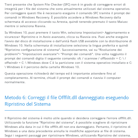
Tieni presente che System File Checker (SFC) non è in grado di correggere errori di
integrità per i file del sistema che sono attualmente utilizzati dal sistema operativo.
Per correggere questi file è necessario eseguire il comando SFC tramite il prompt dei
comandi in Windows Recovery. È possibile accedere a Windows Recovery dalla
schermata di accesso cliccando su Arresta, quindi tenendo premuto il tasto Maiusc
mentre si seleziona Riavvia.
Su Windows 10, puoi premere il tasto Win, seleziona Impostazioni> Aggiornamento e
sicurezza> Ripristino e in Avvio avanzato, clicca su Riavvia ora. Puoi anche eseguire
l'avvio dal disco di installazione o dall'unità flash USB avviabile con la distribuzione di
Windows 10. Nella schermata di installazione seleziona la lingua preferita e quindi
"Ripristino configurazione di sistema". Successivamente, vai su "Risoluzione dei
problemi"> "Impostazioni avanzate"> "Prompt dei comandi". Una volta raggiunto il
prompt dei comandi digita il seguente comando: sfc / scannow / offbootdir = C: \ /
offwindir = C: \ Windows dove C è la partizione con il sistema operativo installato e C:
\ Windows è il percorso della cartella Windows 10.
Questa operazione richiederà del tempo ed è importante attendere fino al
completamento. Al termine, chiudi il prompt dei comandi e riavvia il computer
normalmente.
Metodo 6: Correggi il file Offfilt.dll danneggiato eseguendo
Ripristino del Sistema
Il Ripristino del sistema è molto utile quando si desidera correggere l'errore offfilt.dll.
Utilizzando la funzione "Ripristino del sistema", è possibile scegliere di ripristinare
Windows alla data in cui il file offfilt.dll non era danneggiato. Pertanto, il ripristino di
Windows a una data precedente annulla le modifiche apportate ai file di sistema.
Segui i seguenti passaggi per ripristinare Windows, utilizzando Ripristino del sistema,