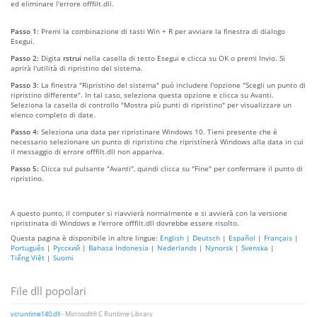
ed eliminare l'errore offfilt.dll.
Passo 1:
Premi la combinazione di tasti Win + R per avviare la finestra di dialogo
Esegui.
Passo 2:
Digita
rstrui
nella casella di testo Esegui e clicca su OK o premi Invio. Si
aprirà l'utilità di ripristino del sistema.
Passo 3:
La finestra "Ripristino del sistema" può includere l'opzione "Scegli un punto di
ripristino differente". In tal caso, seleziona questa opzione e clicca su Avanti.
Seleziona la casella di controllo "Mostra più punti di ripristino" per visualizzare un
elenco completo di date.
Passo 4:
Seleziona una data per ripristinare Windows 10. Tieni presente che è
necessario selezionare un punto di ripristino che ripristinerà Windows alla data in cui
il messaggio di errore offfilt.dll non appariva.
Passo 5:
Clicca sul pulsante "Avanti", quindi clicca su "Fine" per confermare il punto di
ripristino.
A questo punto, il computer si riavvierà normalmente e si avvierà con la versione
ripristinata di Windows e l'errore offfilt.dll dovrebbe essere risolto.
Questa pagina è disponibile in altre lingue:
English
|
Deutsch
|
Español
|
Français
|
Português
|
Русский
|
Bahasa Indonesia
|
Nederlands
|
Nynorsk
|
Svenska
|
Tiếng Việt
|
Suomi
File dll popolari
vcruntime140.dll
- Microsoft® C Runtime Library