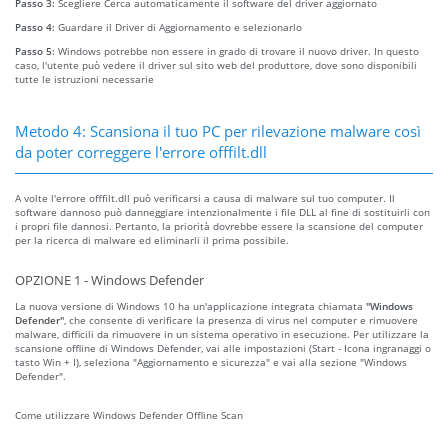
Passo 3:
Scegliere Cerca automaticamente il software del driver aggiornato
Passo 4:
Guardare il Driver di Aggiornamento e selezionarlo
Passo 5:
Windows potrebbe non essere in grado di trovare il nuovo driver. In questo
caso, l'utente può vedere il driver sul sito web del produttore, dove sono disponibili
tutte le istruzioni necessarie
Metodo 4: Scansiona il tuo PC per rilevazione malware così
da poter correggere l'errore offfilt.dll
A volte l'errore offfilt.dll può verificarsi a causa di malware sul tuo computer. Il
software dannoso può danneggiare intenzionalmente i file DLL al fine di sostituirli con
i propri file dannosi. Pertanto, la priorità dovrebbe essere la scansione del computer
per la ricerca di malware ed eliminarli il prima possibile.
OPZIONE 1 - Windows Defender
La nuova versione di Windows 10 ha un'applicazione integrata chiamata
"Windows
Defender"
, che consente di verificare la presenza di virus nel computer e rimuovere
malware, difficili da rimuovere in un sistema operativo in esecuzione. Per utilizzare la
scansione offline di Windows Defender, vai alle impostazioni (Start - Icona ingranaggi o
tasto Win + I), seleziona "Aggiornamento e sicurezza" e vai alla sezione "Windows
Defender".
Come utilizzare Windows Defender Offline Scan