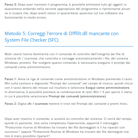
Passo 3:
Dopo aver riavviato il programma, è possibile eliminare tutti gli oggetti in
quarantena andando nella sezione appropriata del programma o ripristinarne alcuni
se si scopre che, dopo averli messi in quarantena, qualcosa sul tuo software sta
funzionando in modo errato.
Metodo 5: Correggi l'errore di Offfilt.dll mancante con
System File Checker (SFC)
Molti utenti hanno familiarità con il comando di controllo dell'integrità dei file di
sistema sfc / scannow, che controlla e corregge automaticamente i file, del sistema
Windows, protetti. Per svolgere questo comando, è necessario eseguire il prompt dei
comandi come amministratore.
Passo 1:
Avvia la riga di comando come amministratore in Windows premendo il tasto
Win sulla tastiera e digitando "Prompt dei comandi" nel campo di ricerca, quindi clicca
con il tasto destro del mouse sul risultato e seleziona
Esegui come amministratore
.
In alternativa, è possibile premere la combinazione di tasti Win + X per aprire il menu
in cui è possibile selezionare
Prompt dei comandi (amministratore)
.
Passo 2:
Digita
sfc / scannow
mentre ti trovi nel Prompt dei comandi e premi Invio.
Dopo aver inserito il comando, si avvierà un controllo del sistema. Ci vorrà del tempo,
quindi sii paziente. Una volta completata l'operazione, apparirà il messaggio
"Protezione risorse di Windows ha trovato dei file danneggiati e li ha riparati con
successo." oppure "Protezione Risorse di Windows ha trovato dei file dannegiati ma
non è stato possibile ripararli".