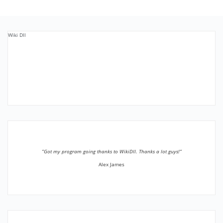
Wiki Dll
”Got my program going thanks to WikiDll. Thanks a lot guys!”
Alex James