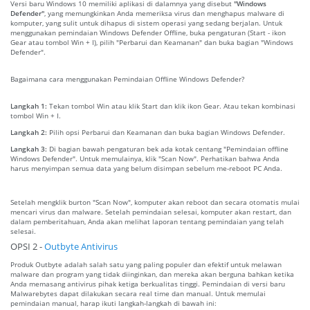
Versi baru Windows 10 memiliki aplikasi di dalamnya yang disebut
"Windows
Defender"
, yang memungkinkan Anda memeriksa virus dan menghapus malware di
komputer, yang sulit untuk dihapus di sistem operasi yang sedang berjalan. Untuk
menggunakan pemindaian Windows Defender Offline, buka pengaturan (Start - ikon
Gear atau tombol Win + I), pilih "Perbarui dan Keamanan" dan buka bagian "Windows
Defender".
Bagaimana cara menggunakan Pemindaian Offline Windows Defender?
Langkah 1:
Tekan tombol Win atau klik Start dan klik ikon Gear. Atau tekan kombinasi
tombol Win + I.
Langkah 2:
Pilih opsi Perbarui dan Keamanan dan buka bagian Windows Defender.
Langkah 3:
Di bagian bawah pengaturan bek ada kotak centang "Pemindaian offline
Windows Defender". Untuk memulainya, klik "Scan Now". Perhatikan bahwa Anda
harus menyimpan semua data yang belum disimpan sebelum me-reboot PC Anda.
Setelah mengklik burton "Scan Now", komputer akan reboot dan secara otomatis mulai
mencari virus dan malware. Setelah pemindaian selesai, komputer akan restart, dan
dalam pemberitahuan, Anda akan melihat laporan tentang pemindaian yang telah
selesai.
OPSI 2 -
Outbyte Antivirus
Produk Outbyte adalah salah satu yang paling populer dan efektif untuk melawan
malware dan program yang tidak diinginkan, dan mereka akan berguna bahkan ketika
Anda memasang antivirus pihak ketiga berkualitas tinggi. Pemindaian di versi baru
Malwarebytes dapat dilakukan secara real time dan manual. Untuk memulai
pemindaian manual, harap ikuti langkah-langkah di bawah ini: