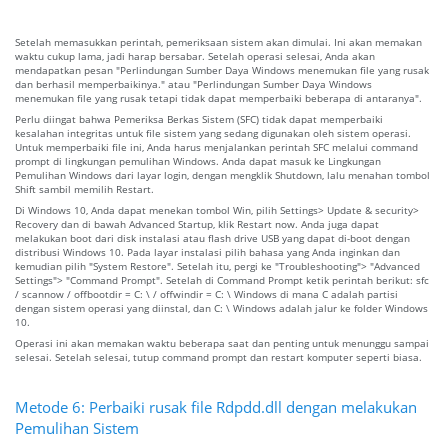
Setelah memasukkan perintah, pemeriksaan sistem akan dimulai. Ini akan memakan
waktu cukup lama, jadi harap bersabar. Setelah operasi selesai, Anda akan
mendapatkan pesan "Perlindungan Sumber Daya Windows menemukan file yang rusak
dan berhasil memperbaikinya." atau "Perlindungan Sumber Daya Windows
menemukan file yang rusak tetapi tidak dapat memperbaiki beberapa di antaranya".
Perlu diingat bahwa Pemeriksa Berkas Sistem (SFC) tidak dapat memperbaiki
kesalahan integritas untuk file sistem yang sedang digunakan oleh sistem operasi.
Untuk memperbaiki file ini, Anda harus menjalankan perintah SFC melalui command
prompt di lingkungan pemulihan Windows. Anda dapat masuk ke Lingkungan
Pemulihan Windows dari layar login, dengan mengklik Shutdown, lalu menahan tombol
Shift sambil memilih Restart.
Di Windows 10, Anda dapat menekan tombol Win, pilih Settings> Update & security>
Recovery dan di bawah Advanced Startup, klik Restart now. Anda juga dapat
melakukan boot dari disk instalasi atau flash drive USB yang dapat di-boot dengan
distribusi Windows 10. Pada layar instalasi pilih bahasa yang Anda inginkan dan
kemudian pilih "System Restore". Setelah itu, pergi ke "Troubleshooting"> "Advanced
Settings"> "Command Prompt". Setelah di Command Prompt ketik perintah berikut: sfc
/ scannow / offbootdir = C: \ / offwindir = C: \ Windows di mana C adalah partisi
dengan sistem operasi yang diinstal, dan C: \ Windows adalah jalur ke folder Windows
10.
Operasi ini akan memakan waktu beberapa saat dan penting untuk menunggu sampai
selesai. Setelah selesai, tutup command prompt dan restart komputer seperti biasa.
Metode 6: Perbaiki rusak file Rdpdd.dll dengan melakukan
Pemulihan Sistem