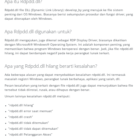
Apa itu Rdpdd.dll?
Rdpdd.dll file DLL (Dynamic Link Library) :develop_by yang merujuk ke file sistem
penting dari OS Windows. Biasanya berisi sekumpulan prosedur dan fungsi driver, yang
dapat diterapkan oleh Windows.
Apa Rdpdd.dll digunakan untuk?
Rdpdd.dll mengajukan, juga dikenal sebagai RDP Display Driver, biasanya dikaitkan
dengan Microsoft® Windows® Operating System. Ini adalah komponen penting, yang
memastikan bahwa program Windows beroperasi dengan benar. Jadi, jika file rdpdd.dll
hilang, ini dapat berdampak negatif pada kerja perangkat lunak terkait.
Apa yang Rdpdd.dll hilang berarti kesalahan?
Ada beberapa alasan yang dapat menyebabkan kesalahan rdpdd.dll. Ini termasuk
masalah registri Windows, perangkat lunak berbahaya, aplikasi yang salah, dll.
Pesan kesalahan yang terkait dengan file rdpdd.dll juga dapat menunjukkan bahwa file
tersebut tidak diinstal, rusak, atau dihapus dengan benar.
Umum lainnya kesalahan rdpdd.dll meliputi:
“rdpdd.dll hilang”
“rdpdd.dll error saat memuat”
“rdpdd.dll crash”
“rdpdd.dll tidak ditemukan”
“rdpdd.dll tidak dapat ditemukan”
“rdpdd.dll Pelanggaran Akses”