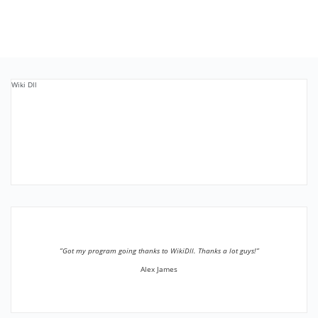
Wiki Dll
”Got my program going thanks to WikiDll. Thanks a lot guys!”
Alex James