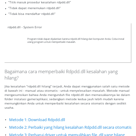
“Titik masuk prosedur kesalahan rdpdd.dll”
“Tidak dapat menemukan rdpdd.dll”
“Tidak bisa mendaftar rdpdd.dll”
rdpdd.dll - System Error
Program tidak dapat dijalankan karena rdpdd.dll hilang dari komputer Anda. Coba instal
ulang program untuk memperbaiki masalah.
Bagaimana cara memperbaiki Rdpdd.dll kesalahan yang
hilang?
Jika kesalahan "rdpdd.dll hilang" terjadi, Anda dapat menggunakan salah satu metode
di bawah ini - manual atau otomatis - untuk menyelesaikan masalah. Metode manual
mengasumsikan bahwa Anda mengunduh file rdpdd.dll dan memasukkannya ke dalam
folder instalasi game/aplikasi, sedangkan metode kedua jauh lebih mudah karena
memungkinkan Anda untuk memperbaiki kesalahan secara otomatis dengan sedikit
usaha.
Metode 1: Download Rdpdd.dll
Metode 2: Perbaiki yang hilang kesalahan Rdpdd.dll secara otomatis
Metode 3: Perbarui driver untuk memulihkan file .dll yang hilang