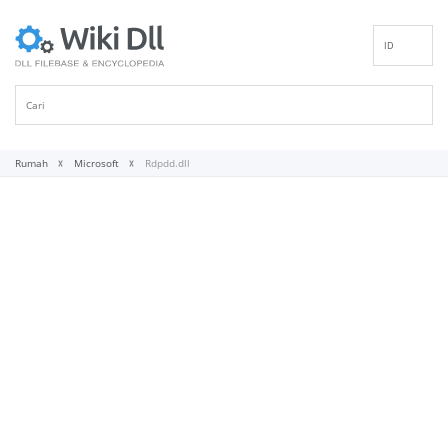
ID
EN
DE
ES
FR
Rumah
Microsoft
Rdpdd.dll
IT
PT
RU
NL
NN
SV
VI
FI