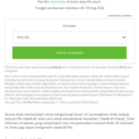
File DLL
ditemukan
di basis data DLL kami.
Tanggal pembaruan database dll:
09 Aug 2026
penawaran istimewa
OS Anda:
UNDUH SEKARANG
Lihat informasi lebih lanjut tentang
Outbyte
dan unistall :instruksi. Harap tinjau Outbyte
EULA
dan
:kebijakan
Klik: unduh untuk mendapatkan alat PC yang disertakan dengan rdpdd.dll. Utilitas akan secara
otomatis menentukan dll yang hilang dan menawarkan untuk menginstalnya secara otomatis.
Menjadi utilitas yang mudah digunakan, ini adalah alternatif yang bagus untuk instalasi manual,
yang telah diakui oleh banyak ahli komputer dan majalah komputer. Keterbatasan: versi trial
menawarkan scan, backup, restore registry windows Anda dalam jumlah yang tidak terbatas secara
GRATIS. Versi lengkap harus dibeli. Ini mendukung sistem operasi seperti Windows 10, Windows 8 /
8.1, Windows 7 dan Windows Vista (64/32 bit).
Ukuran File: 3,04 MB, Waktu download: <1 menit. pada DSL/ADSL/Kabel
Karena Anda memutuskan untuk mengunjungi laman ini, kemungkinan Anda sedang
mencari file rdpdd.dll, atau cara untuk memperbaiki kesalahan “rdpdd.dll hilang”. Lihat
informasi di bawah, yang menjelaskan cara menyelesaikan masalah Anda. Di halaman
ini, Anda juga dapat mengunduh rdpdd.dll file.