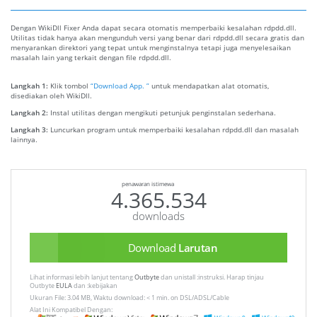
Dengan WikiDll Fixer Anda dapat secara otomatis memperbaiki kesalahan rdpdd.dll.
Utilitas tidak hanya akan mengunduh versi yang benar dari rdpdd.dll secara gratis dan
menyarankan direktori yang tepat untuk menginstalnya tetapi juga menyelesaikan
masalah lain yang terkait dengan file rdpdd.dll.
Langkah 1:
Klik tombol
“Download App. ”
untuk mendapatkan alat otomatis,
disediakan oleh WikiDll.
Langkah 2:
Instal utilitas dengan mengikuti petunjuk penginstalan sederhana.
Langkah 3:
Luncurkan program untuk memperbaiki kesalahan rdpdd.dll dan masalah
lainnya.
penawaran istimewa
4.365.534
downloads
Download
Larutan
Lihat informasi lebih lanjut tentang
Outbyte
dan unistall :instruksi. Harap tinjau
Outbyte
EULA
dan :kebijakan
Ukuran File: 3.04 MB, Waktu download: < 1 min. on DSL/ADSL/Cable
Alat Ini Kompatibel Dengan: