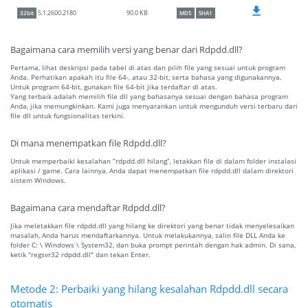
90.0 KB
5.1.2600.2180
32bit
MD5
SHA1
Bagaimana cara memilih versi yang benar dari Rdpdd.dll?
Pertama, lihat deskripsi pada tabel di atas dan pilih file yang sesuai untuk program
Anda. Perhatikan apakah itu file 64-, atau 32-bit, serta bahasa yang digunakannya.
Untuk program 64-bit, gunakan file 64-bit jika terdaftar di atas.
Yang terbaik adalah memilih file dll yang bahasanya sesuai dengan bahasa program
Anda, jika memungkinkan. Kami juga menyarankan untuk mengunduh versi terbaru dari
file dll untuk fungsionalitas terkini.
Di mana menempatkan file Rdpdd.dll?
Untuk memperbaiki kesalahan “rdpdd.dll hilang”, letakkan file di dalam folder instalasi
aplikasi / game. Cara lainnya, Anda dapat menempatkan file rdpdd.dll dalam direktori
sistem Windows.
Bagaimana cara mendaftar Rdpdd.dll?
Jika meletakkan file rdpdd.dll yang hilang ke direktori yang benar tidak menyelesaikan
masalah, Anda harus mendaftarkannya. Untuk melakukannya, salin file DLL Anda ke
folder C: \ Windows \ System32, dan buka prompt perintah dengan hak admin. Di sana,
ketik "regsvr32 rdpdd.dll" dan tekan Enter.
Metode 2: Perbaiki yang hilang kesalahan Rdpdd.dll secara
otomatis