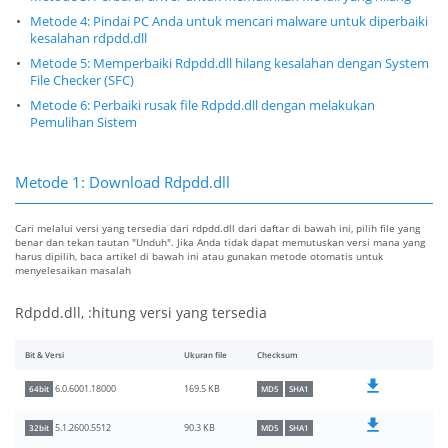
Metode 4: Pindai PC Anda untuk mencari malware untuk diperbaiki
kesalahan rdpdd.dll
Metode 5: Memperbaiki Rdpdd.dll hilang kesalahan dengan System
File Checker (SFC)
Metode 6: Perbaiki rusak file Rdpdd.dll dengan melakukan
Pemulihan Sistem
Metode 1: Download Rdpdd.dll
Cari melalui versi yang tersedia dari rdpdd.dll dari daftar di bawah ini, pilih file yang
benar dan tekan tautan "Unduh". Jika Anda tidak dapat memutuskan versi mana yang
harus dipilih, baca artikel di bawah ini atau gunakan metode otomatis untuk
menyelesaikan masalah
Rdpdd.dll, :hitung versi yang tersedia
Bit & Versi
Ukuran file
Checksum
169.5 KB
6.0.6001.18000
64bit
MD5
SHA1
90.3 KB
5.1.2600.5512
32bit
MD5
SHA1