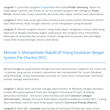
Langkah 1:
Luncurkan program
Outbyte
dan klik tombol
Pindai Sekarang
. Selain itu,
Anda dapat memilih opsi Pindai di sisi kiri jendela program dan mengeklik
Pindai
Penuh
. Sistem akan mulai memindai dan Anda akan dapat melihat hasil pemindaian.
Langkah 2:
Pilih item yang ingin Anda karantina dan tekan tombol "Karantina Dipilih".
Saat dikarantina, Anda mungkin diminta untuk menyalakan ulang komputer.
Langkah 3:
Setelah program dimulai ulang, Anda dapat menghapus semua objek yang
dikarantina dengan membuka bagian yang sesuai dari program atau memulihkan
beberapa di antaranya jika ternyata setelah mengarantina sesuatu dari perangkat
lunak Anda mulai berfungsi secara tidak benar.
Metode 5: Memperbaiki Rdpdd.dll hilang kesalahan dengan
System File Checker (SFC)
Banyak pengguna yang terbiasa dengan perintah pemeriksaan integritas file sistem sfc
/ scannow, yang secara otomatis memeriksa dan memperbaiki file sistem Windows
yang dilindungi. Untuk menjalankan perintah ini, Anda harus menjalankan command
prompt sebagai administrator.
Langkah 1:
Mulai baris perintah sebagai administrator di Windows dengan menekan
tombol Win pada keyboard Anda dan mengetik "Command Prompt" di bidang
pencarian, kemudian - klik kanan pada hasilnya dan pilih
Jalankan sebagai
administrator
. Sebagai alternatif, Anda dapat menekan kombinasi tombol Win + X yang
akan membuka menu di mana Anda dapat memilih
Command Prompt (Admin)
.
Langkah 2:
Ketik
sfc / scannow
saat berada di Command Prompt dan tekan Enter.