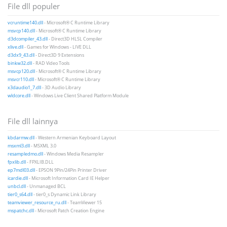
File dll populer
vcruntime140.dll
- Microsoft® C Runtime Library
msvcp140.dll
- Microsoft® C Runtime Library
d3dcompiler_43.dll
- Direct3D HLSL Compiler
xlive.dll
- Games for Windows - LIVE DLL
d3dx9_43.dll
- Direct3D 9 Extensions
binkw32.dll
- RAD Video Tools
msvcp120.dll
- Microsoft® C Runtime Library
msvcr110.dll
- Microsoft® C Runtime Library
x3daudio1_7.dll
- 3D Audio Library
wldcore.dll
- Windows Live Client Shared Platform Module
File dll lainnya
kbdarmw.dll
- Western Armenian Keyboard Layout
msxml3.dll
- MSXML 3.0
resampledmo.dll
- Windows Media Resampler
fpxlib.dll
- FPXLIB.DLL
ep7mdl03.dll
- EPSON 9Pin/24Pin Printer Driver
icardie.dll
- Microsoft Information Card IE Helper
unbcl.dll
- Unmanaged BCL
tier0_s64.dll
- tier0_s Dynamic Link Library
teamviewer_resource_ru.dll
- TeamViewer 15
mspatchc.dll
- Microsoft Patch Creation Engine