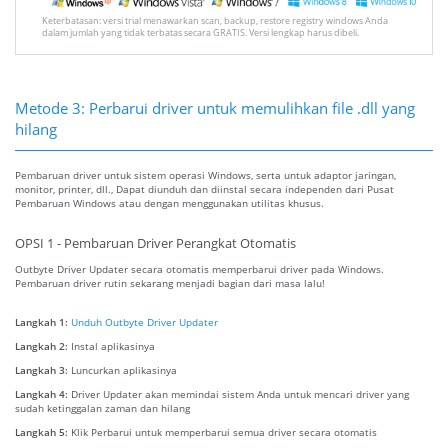
Keterbatasan: versi trial menawarkan scan, backup, restore registry windows Anda
dalam jumlah yang tidak terbatas secara GRATIS. Versi lengkap harus dibeli.
Metode 3: Perbarui driver untuk memulihkan file .dll yang
hilang
Pembaruan driver untuk sistem operasi Windows, serta untuk adaptor jaringan,
monitor, printer, dll., Dapat diunduh dan diinstal secara independen dari Pusat
Pembaruan Windows atau dengan menggunakan utilitas khusus.
OPSI 1 - Pembaruan Driver Perangkat Otomatis
Outbyte Driver Updater secara otomatis memperbarui driver pada Windows.
Pembaruan driver rutin sekarang menjadi bagian dari masa lalu!
Langkah 1:
Unduh Outbyte Driver Updater
Langkah 2:
Instal aplikasinya
Langkah 3:
Luncurkan aplikasinya
Langkah 4:
Driver Updater akan memindai sistem Anda untuk mencari driver yang
sudah ketinggalan zaman dan hilang
Langkah 5:
Klik Perbarui untuk memperbarui semua driver secara otomatis