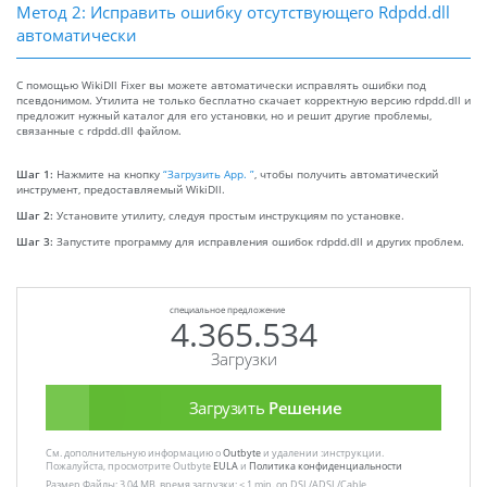
Метод 2: Исправить ошибку отсутствующего Rdpdd.dll
автоматически
С помощью WikiDll Fixer вы можете автоматически исправлять ошибки под
псевдонимом. Утилита не только бесплатно скачает корректную версию rdpdd.dll и
предложит нужный каталог для его установки, но и решит другие проблемы,
связанные с rdpdd.dll файлом.
Шаг 1:
Нажмите на кнопку
“Загрузить App. ”
, чтобы получить автоматический
инструмент, предоставляемый WikiDll.
Шаг 2:
Установите утилиту, следуя простым инструкциям по установке.
Шаг 3:
Запустите программу для исправления ошибок rdpdd.dll и других проблем.
специальное предложение
4.365.534
Загрузки
Загрузить
Решение
См. дополнительную информацию о
Outbyte
и удалении :инструкции.
Пожалуйста, просмотрите Outbyte
EULA
и
Политика конфиденциальности
Размер Файлы: 3.04 MB, время загрузки: < 1 min. on DSL/ADSL/Cable