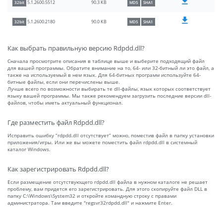
90.3 KB
5.1.2600.5512
32bit
MD5
SHA1
90.0 KB
5.1.2600.2180
32bit
MD5
SHA1
Как выбрать правильную версию Rdpdd.dll?
Сначала просмотрите описания в таблице выше и выберите подходящий файл
для вашей программы. Обратите внимание на то, 64- или 32-битный ли это файл, а
также на используемый в нем язык. Для 64-битных программ используйте 64-
битные файлы, если они перечислены выше.
Лучше всего по возможности выбирать те dll-файлы, язык которых соответствует
языку вашей программы. Мы также рекомендуем загрузить последние версии dll-
файлов, чтобы иметь актуальный функционал.
Где разместить файл Rdpdd.dll?
Исправить ошибку “rdpdd.dll отсутствует” можно, поместив файл в папку установки
приложения/игры. Или же вы можете поместить файл rdpdd.dll в системный
каталог Windows.
Как зарегистрировать Rdpdd.dll?
Если размещение отсутствующего rdpdd.dll файла в нужном каталоге не решает
проблему, вам придется его зарегистрировать. Для этого скопируйте файл DLL в
папку C:\Windows\System32 и откройте командную строку с правами
администратора. Там введите "regsvr32rdpdd.dll" и нажмите Enter.