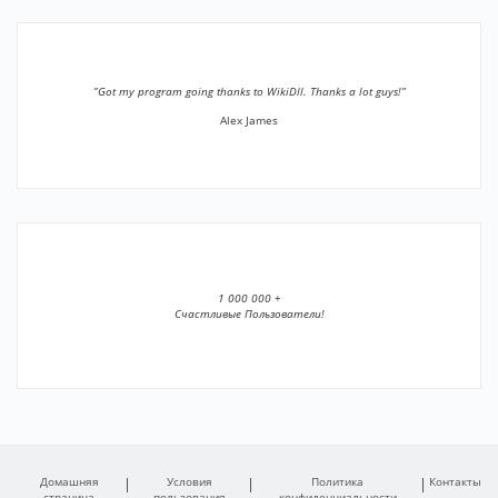
”Got my program going thanks to WikiDll. Thanks a lot guys!”
Alex James
1 000 000 +
Счастливые Пользователи!
Домашняя
Условия
Политика
Контакты
страница
пользования
конфиденциальности