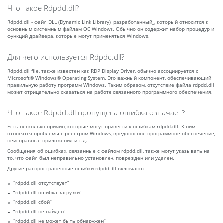
Что такое Rdpdd.dll?
Rdpdd.dll - файл DLL (Dynamic Link Library): разработанный_, который относится к
основным системным файлам ОС Windows. Обычно он содержит набор процедур и
функций драйвера, которые могут применяться Windows.
Для чего используется Rdpdd.dll?
Rdpdd.dll file, также известен как RDP Display Driver, обычно ассоциируется с
Microsoft® Windows® Operating System. Это важный компонент, обеспечивающий
правильную работу программ Windows. Таким образом, отсутствие файла rdpdd.dll
может отрицательно сказаться на работе связанного программного обеспечения.
Что такое Rdpdd.dll пропущена ошибка означает?
Есть несколько причин, которые могут привести к ошибкам rdpdd.dll. К ним
относятся проблемы с реестром Windows, вредоносное программное обеспечение,
неисправные приложения и т.д.
Сообщения об ошибках, связанные с файлом rdpdd.dll, также могут указывать на
то, что файл был неправильно установлен, поврежден или удален.
Другие распространенные ошибки rdpdd.dll включают:
“rdpdd.dll отсутствует”
“rdpdd.dll ошибка загрузки”
“rdpdd.dll сбой”
“rdpdd.dll не найден”
“rdpdd.dll не может быть обнаружен”