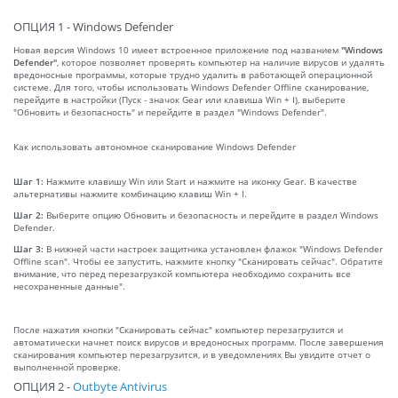
ОПЦИЯ 1 - Windows Defender
Новая версия Windows 10 имеет встроенное приложение под названием
"Windows
Defender"
, которое позволяет проверять компьютер на наличие вирусов и удалять
вредоносные программы, которые трудно удалить в работающей операционной
системе. Для того, чтобы использовать Windows Defender Offline сканирование,
перейдите в настройки (Пуск - значок Gear или клавиша Win + I), выберите
"Обновить и безопасность" и перейдите в раздел "Windows Defender".
Как использовать автономное сканирование Windows Defender
Шаг 1:
Нажмите клавишу Win или Start и нажмите на иконку Gear. В качестве
альтернативы нажмите комбинацию клавиш Win + I.
Шаг 2:
Выберите опцию Обновить и безопасность и перейдите в раздел Windows
Defender.
Шаг 3:
В нижней части настроек защитника установлен флажок "Windows Defender
Offline scan". Чтобы ее запустить, нажмите кнопку "Сканировать сейчас". Обратите
внимание, что перед перезагрузкой компьютера необходимо сохранить все
несохраненные данные".
После нажатия кнопки "Сканировать сейчас" компьютер перезагрузится и
автоматически начнет поиск вирусов и вредоносных программ. После завершения
сканирования компьютер перезагрузится, и в уведомлениях Вы увидите отчет о
выполненной проверке.
ОПЦИЯ 2 -
Outbyte Antivirus