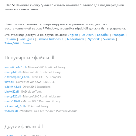
Шаг 5:
Нажмите кнопку "Далее" и затем нажмите "Готово" для подтверждения
точки восстановления.
В этот момент компьютер перезагрузится нормально и загрузится с
восстановленной версией Windows, и ошибка rdpdd.dll должна быть устранена.
Эта страница доступна на других языках:
English
|
Deutsch
|
Español
|
Français
|
Italiano
|
Português
|
Bahasa Indonesia
|
Nederlands
|
Nynorsk
|
Svenska
|
Tiếng Việt
|
Suomi
Популярные файлы dll
vcruntime140.dll
- Microsoft® C Runtime Library
msvcp140.dll
- Microsoft® C Runtime Library
d3dcompiler_43.dll
- Direct3D HLSL Compiler
xlive.dll
- Games for Windows - LIVE DLL
d3dx9_43.dll
- Direct3D 9 Extensions
binkw32.dll
- RAD Video Tools
msvcp120.dll
- Microsoft® C Runtime Library
msvcr110.dll
- Microsoft® C Runtime Library
x3daudio1_7.dll
- 3D Audio Library
wldcore.dll
- Windows Live Client Shared Platform Module
Другие файлы dll