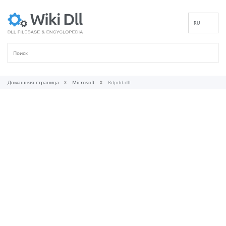
RU
EN
DE
ES
FR
Домашняя страница
Microsoft
Rdpdd.dll
IT
PT
ID
NL
NN
SV
VI
FI