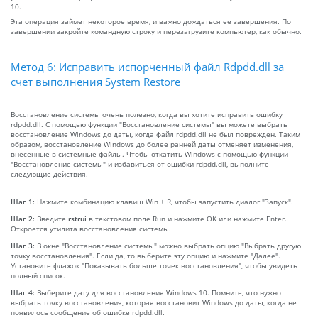
10.
Эта операция займет некоторое время, и важно дождаться ее завершения. По
завершении закройте командную строку и перезагрузите компьютер, как обычно.
Метод 6: Исправить испорченный файл Rdpdd.dll за
счет выполнения System Restore
Восстановление системы очень полезно, когда вы хотите исправить ошибку
rdpdd.dll. С помощью функции "Восстановление системы" вы можете выбрать
восстановление Windows до даты, когда файл rdpdd.dll не был поврежден. Таким
образом, восстановление Windows до более ранней даты отменяет изменения,
внесенные в системные файлы. Чтобы откатить Windows с помощью функции
"Восстановление системы" и избавиться от ошибки rdpdd.dll, выполните
следующие действия.
Шаг 1:
Нажмите комбинацию клавиш Win + R, чтобы запустить диалог "Запуск".
Шаг 2:
Введите
rstrui
в текстовом поле Run и нажмите OK или нажмите Enter.
Откроется утилита восстановления системы.
Шаг 3:
В окне "Восстановление системы" можно выбрать опцию "Выбрать другую
точку восстановления". Если да, то выберите эту опцию и нажмите "Далее".
Установите флажок "Показывать больше точек восстановления", чтобы увидеть
полный список.
Шаг 4:
Выберите дату для восстановления Windows 10. Помните, что нужно
выбрать точку восстановления, которая восстановит Windows до даты, когда не
появилось сообщение об ошибке rdpdd.dll.