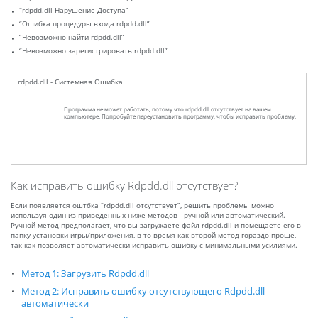
“rdpdd.dll Нарушение Доступа”
“Ошибка процедуры входа rdpdd.dll”
“Невозможно найти rdpdd.dll”
“Невозможно зарегистрировать rdpdd.dll”
rdpdd.dll - Системная Ошибка
Программа не может работать, потому что rdpdd.dll отсутствует на вашем
компьютере. Попробуйте переустановить программу, чтобы исправить проблему.
Как исправить ошибку Rdpdd.dll отсутствует?
Если появляется оштбка “rdpdd.dll отсутствует”, решить проблемы можно
используя один из приведенных ниже методов - ручной или автоматический.
Ручной метод предполагает, что вы загружаете файл rdpdd.dll и помещаете его в
папку установки игры/приложения, в то время как второй метод гораздо проще,
так как позволяет автоматически исправить ошибку с минимальными усилиями.
Метод 1: Загрузить Rdpdd.dll
Метод 2: Исправить ошибку отсутствующего Rdpdd.dll
автоматически