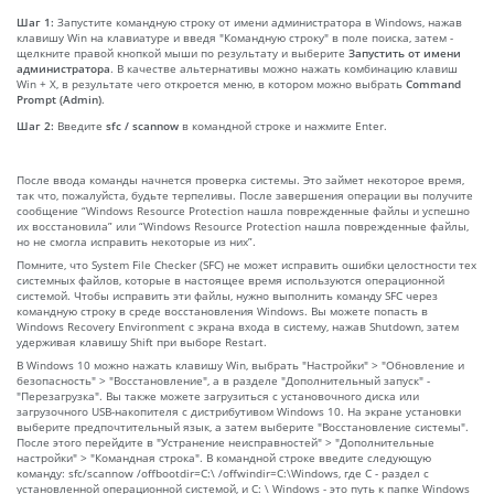
Шаг 1:
Запустите командную строку от имени администратора в Windows, нажав
клавишу Win на клавиатуре и введя "Командную строку" в поле поиска, затем -
щелкните правой кнопкой мыши по результату и выберите
Запустить от имени
администратора
. В качестве альтернативы можно нажать комбинацию клавиш
Win + X, в результате чего откроется меню, в котором можно выбрать
Command
Prompt (Admin)
.
Шаг 2:
Введите
sfc / scannow
в командной строке и нажмите Enter.
После ввода команды начнется проверка системы. Это займет некоторое время,
так что, пожалуйста, будьте терпеливы. После завершения операции вы получите
сообщение “Windows Resource Protection нашла поврежденные файлы и успешно
их восстановила” или “Windows Resource Protection нашла поврежденные файлы,
но не смогла исправить некоторые из них”.
Помните, что System File Checker (SFC) не может исправить ошибки целостности тех
системных файлов, которые в настоящее время используются операционной
системой. Чтобы исправить эти файлы, нужно выполнить команду SFC через
командную строку в среде восстановления Windows. Вы можете попасть в
Windows Recovery Environment с экрана входа в систему, нажав Shutdown, затем
удерживая клавишу Shift при выборе Restart.
В Windows 10 можно нажать клавишу Win, выбрать "Настройки" > "Обновление и
безопасность" > "Восстановление", а в разделе "Дополнительный запуск" -
"Перезагрузка". Вы также можете загрузиться с установочного диска или
загрузочного USB-накопителя с дистрибутивом Windows 10. На экране установки
выберите предпочтительный язык, а затем выберите "Восстановление системы".
После этого перейдите в "Устранение неисправностей" > "Дополнительные
настройки" > "Командная строка". В командной строке введите следующую
команду: sfc/scannow /offbootdir=C:\ /offwindir=C:\Windows, где C - раздел с
установленной операционной системой, и C: \ Windows - это путь к папке Windows