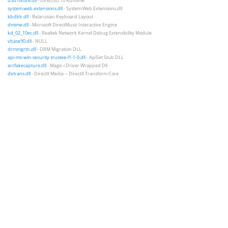
d3d10core.dll
- Direct3D 10 Runtime
system.web.extensions.dll
- System.Web.Extensions.dll
kbdblr.dll
- Belarusian Keyboard Layout
dmime.dll
- Microsoft DirectMusic Interactive Engine
kd_02_10ec.dll
- Realtek Network Kernel Debug Extensibility Module
vbase90.dll
- NULL
drmmgrtn.dll
- DRM Migration DLL
api-ms-win-security-trustee-l1-1-0.dll
- ApiSet Stub DLL
arcfakecapture.dll
- Magic-i Driver Wrapped Dll
dxtrans.dll
- DirectX Media -- DirectX Transform Core