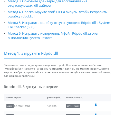
Метод 3: Обновите драйверы для восстановления
отсутствующих .dll-файлов
Метод 4: Просканируйте свой ПК на вирусы, чтобы исправить
ошибку rdpdd.dll
Метод 5: Исправить ошибку отсутствующего Rdpdd.dll с System
File Checker (SFC)
Метод 6: Исправить испорченный файл Rdpdd.dll за счет
выполнения System Restore
Метод 1: Загрузить Rdpdd.dll
Выполните поиск по доступным версиям rdpdd.dll из списка ниже, выберите
нужный файл и нажмите на ссылку "Загрузить". Если вы не можете решить, какую
версию выбрать, прочитайте статью ниже или используйте автоматический метод
для решения проблемы
Rdpdd.dll, 3 доступные версии
Биты и Версии
размер файлы
контрольные суммы
169.5 KB
6.0.6001.18000
64bit
MD5
SHA1