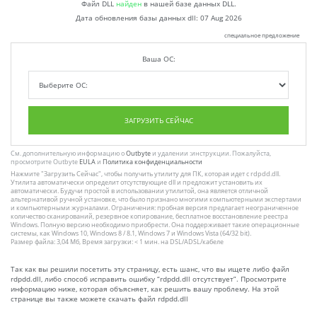
Файл DLL
найден
в нашей базе данных DLL.
Дата обновления базы данных dll:
07 Aug 2026
специальное предложение
Ваша ОС:
ЗАГРУЗИТЬ СЕЙЧАС
См. дополнительную информацию о
Outbyte
и удалении :инструкции. Пожалуйста,
просмотрите Outbyte
EULA
и
Политика конфиденциальности
Нажмите
"Загрузить Сейчас"
, чтобы получить утилиту для ПК, которая идет с rdpdd.dll.
Утилита автоматически определит отсутствующие dll и предложит установить их
автоматически. Будучи простой в использовании утилитой, она является отличной
альтернативой ручной установке, что было признано многими компьютерными экспертами
и компьютерными журналами. Ограничения: пробная версия предлагает неограниченное
количество сканирований, резервное копирование, бесплатное восстановление реестра
Windows. Полную версию необходимо приобрести. Она поддерживает такие операционные
системы, как Windows 10, Windows 8 / 8.1, Windows 7 и Windows Vista (64/32 bit).
Размер файла: 3,04 Мб, Время загрузки: < 1 мин. на DSL/ADSL/кабеле
Так как вы решили посетить эту страницу, есть шанс, что вы ищете либо файл
rdpdd.dll, либо способ исправить ошибку “rdpdd.dll отсутствует”. Просмотрите
информацию ниже, которая объясняет, как решить вашу проблему. На этой
странице вы также можете скачать файл rdpdd.dll