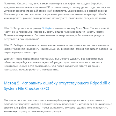
Продукты Outbyte - одни из самых популярных и эффективных для борьбы с
вредоносным и нежелательным ПО, и они принесут пользу даже тогда, когда у вас
установлен качественный сторонний антивирус. Сканирование в новой версии
Malwarebyte можно выполнять в режиме реального времени и вручную. Чтобы
инициировать ручное сканирование, пожалуйста, выполните следующие шаги:
Шаг 1:
Запустите программу
Outbyte
и нажмите кнопку
Scan Now
. Также в левой
части окна программы можно выбрать опцию "Сканировать" и нажать кнопку
Полное сканирование
. Система начнет сканирование, и Вы сможете увидеть
результаты сканирования".
Шаг 2:
Выберите элементы, которые вы хотите поместить в карантин и нажмите
кнопку "Карантин выбран". При помещении в карантин может появиться запрос на
перезагрузку компьютера.
Шаг 3:
"После перезапуска программы вы можете удалить все карантинные
объекты, перейдя в соответствующий раздел программы или восстановить
некоторые из них, если выяснилось, что после карантина что-то из вашей
программы начало работать некорректно.
Метод 5: Исправить ошибку отсутствующего Rdpdd.dll с
System File Checker (SFC)
Многие пользователи знакомы с командой проверки целостности системных
файлов sfc/scannow, которая автоматически проверяет и исправляет защищенные
системные файлы Windows. Чтобы выполнить эту команду, вам нужно запустить
командную строку от имени администратора.