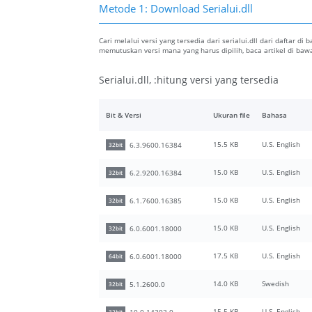
Metode 1: Download Serialui.dll
Cari melalui versi yang tersedia dari serialui.dll dari daftar di
memutuskan versi mana yang harus dipilih, baca artikel di b
Serialui.dll, :hitung versi yang tersedia
Bit & Versi
Ukuran file
Bahasa
15.5 KB
U.S. English
6.3.9600.16384
32bit
15.0 KB
U.S. English
6.2.9200.16384
32bit
15.0 KB
U.S. English
6.1.7600.16385
32bit
15.0 KB
U.S. English
6.0.6001.18000
32bit
17.5 KB
U.S. English
6.0.6001.18000
64bit
14.0 KB
Swedish
5.1.2600.0
32bit
15.5 KB
U.S. English
10.0.14393.0