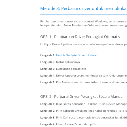
Metode 3: Perbarui driver untuk memulihkan 
Pembaruan driver untuk sistem operasi Windows, serta untuk ada
independen dari Pusat Pembaruan Windows atau dengan menggu
OPSI 1 - Pembaruan Driver Perangkat Otomatis
Outbyte Driver Updater secara otomatis memperbarui driver pa
Langkah 1:
Unduh Outbyte Driver Updater
Langkah 2:
Instal aplikasinya
Langkah 3:
Luncurkan aplikasinya
Langkah 4:
Driver Updater akan memindai sistem Anda untuk m
Langkah 5:
Klik Perbarui untuk memperbarui semua driver seca
OPSI 2 - Perbarui Driver Perangkat Secara Manual
Langkah 1:
Buka kotak pencarian Taskbar - tulis Device Manage
Langkah 2:
Pilih kategori untuk melihat nama perangkat - klik 
Langkah 3:
Pilih Cari secara otomatis untuk perangkat lunak dr
Langkah 4:
Lihat Update Driver, dan pilih