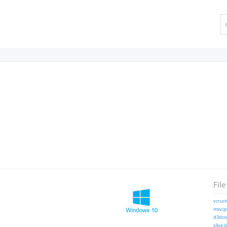
File
vcrunt
msvcp1
d3dcom
xlive.d