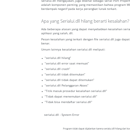
Serialui.dll mengajukan, juga dikenal sebagai Serial Port Prop
adalah komponen penting, yang memastikan bahwa program Windows
berdampak negatif pada kerja perangkat lunak terkait.
Apa yang Serialui.dll hilang berarti kesalahan?
Ada beberapa alasan yang dapat menyebabkan kesalahan serialu
aplikasi yang salah, dll.
Pesan kesalahan yang terkait dengan file serialui.dll juga dapa
benar.
Umum lainnya kesalahan serialui.dll meliputi:
“serialui.dll hilang”
“serialui.dll error saat memuat”
“serialui.dll crash”
“serialui.dll tidak ditemukan”
“serialui.dll tidak dapat ditemukan”
“serialui.dll Pelanggaran Akses”
“Titik masuk prosedur kesalahan serialui.dll”
“Tidak dapat menemukan serialui.dll”
“Tidak bisa mendaftar serialui.dll”
serialui.dll - System Error
Program tidak dapat dijalankan karena serialui.dll hilang dari