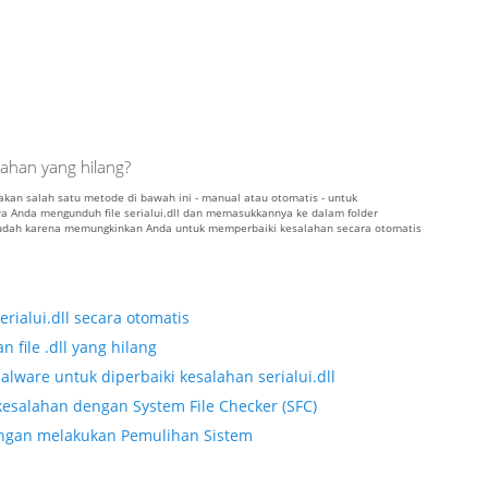
lahan yang hilang?
unakan salah satu metode di bawah ini - manual atau otomatis - untuk
Anda mengunduh file serialui.dll dan memasukkannya ke dalam folder
 mudah karena memungkinkan Anda untuk memperbaiki kesalahan secara otomatis
rialui.dll secara otomatis
 file .dll yang hilang
lware untuk diperbaiki kesalahan serialui.dll
kesalahan dengan System File Checker (SFC)
 dengan melakukan Pemulihan Sistem