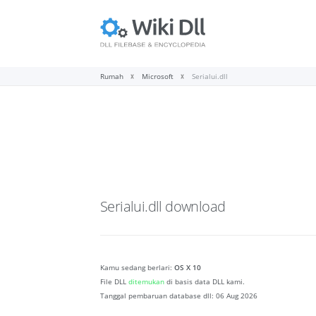
Rumah
Microsoft
Serialui.dll
Serialui.dll
download
Kamu sedang berlari:
OS X 10
File DLL
ditemukan
di basis data DLL kami.
Tanggal pembaruan database dll:
06 Aug 2026