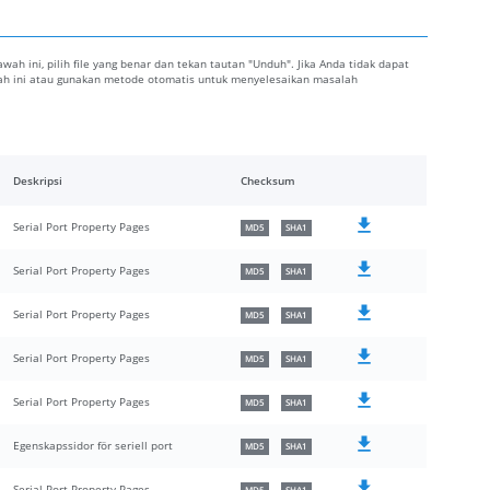
 bawah ini, pilih file yang benar dan tekan tautan "Unduh". Jika Anda tidak dapat
awah ini atau gunakan metode otomatis untuk menyelesaikan masalah
Deskripsi
Checksum
Serial Port Property Pages
MD5
SHA1
Serial Port Property Pages
MD5
SHA1
Serial Port Property Pages
MD5
SHA1
Serial Port Property Pages
MD5
SHA1
Serial Port Property Pages
MD5
SHA1
Egenskapssidor för seriell port
MD5
SHA1
Serial Port Property Pages