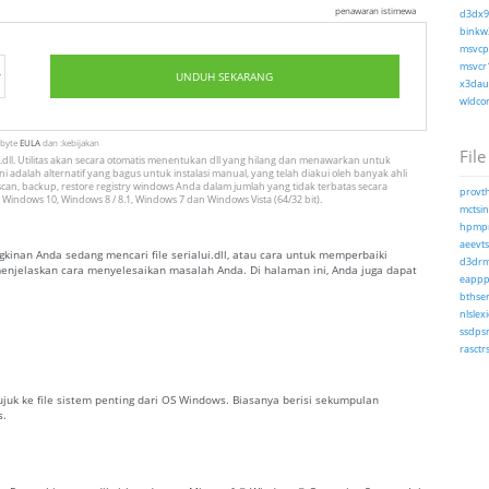
penawaran istimewa
d3dx9_
binkw3
msvcp1
msvcr1
UNDUH SEKARANG
x3daud
wldcor
tbyte
EULA
dan :kebijakan
File
dll. Utilitas akan secara otomatis menentukan dll yang hilang dan menawarkan untuk
i adalah alternatif yang bagus untuk instalasi manual, yang telah diakui oleh banyak ahli
can, backup, restore registry windows Anda dalam jumlah yang tidak terbatas secara
provth
 Windows 10, Windows 8 / 8.1, Windows 7 dan Windows Vista (64/32 bit).
mctsin
hpmpr
aeevts.
nan Anda sedang mencari file serialui.dll, atau cara untuk memperbaiki
d3drm.
g menjelaskan cara menyelesaikan masalah Anda. Di halaman ini, Anda juga dapat
eapppr
bthser
nlslex
ssdpsr
rasctrs
erujuk ke file sistem penting dari OS Windows. Biasanya berisi sekumpulan
s.