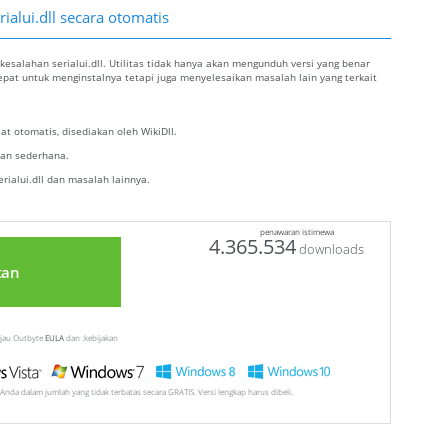
ialui.dll secara otomatis
esalahan serialui.dll. Utilitas tidak hanya akan mengunduh versi yang benar
 tepat untuk menginstalnya tetapi juga menyelesaikan masalah lain yang terkait
t otomatis, disediakan oleh WikiDll.
alan sederhana.
ialui.dll dan masalah lainnya.
penawaran istimewa
4.365.534
downloads
tan
injau Outbyte
EULA
dan :kebijakan
Anda dalam jumlah yang tidak terbatas secara GRATIS. Versi lengkap harus dibeli.