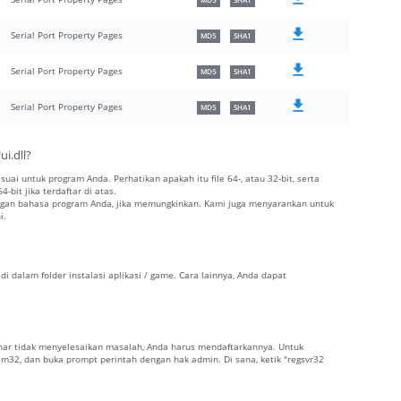
MD5
SHA1
Serial Port Property Pages
MD5
SHA1
Serial Port Property Pages
MD5
SHA1
Serial Port Property Pages
MD5
SHA1
i.dll?
esuai untuk program Anda. Perhatikan apakah itu file 64-, atau 32-bit, serta
-bit jika terdaftar di atas.
dengan bahasa program Anda, jika memungkinkan. Kami juga menyarankan untuk
i.
 di dalam folder instalasi aplikasi / game. Cara lainnya, Anda dapat
g benar tidak menyelesaikan masalah, Anda harus mendaftarkannya. Untuk
tem32, dan buka prompt perintah dengan hak admin. Di sana, ketik "regsvr32