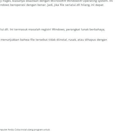
erty Pages, biasanya dikaitkan dengan Microsoft® Windows® Operating System. Ini
 beroperasi dengan benar. Jadi, jika file serialui.dll hilang, ini dapat
i.dll. Ini termasuk masalah registri Windows, perangkat lunak berbahaya,
t menunjukkan bahwa file tersebut tidak diinstal, rusak, atau dihapus dengan
 komputer Anda. Coba instal ulang program untuk