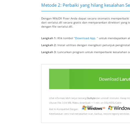
Metode 2: Perbaiki yang hilang kesalahan Ser
Dengan WikiDll Fixer Anda dapat secara otomatis memperbaiki k
dari serialui.dll secara gratis dan menyarankan direktori yang
dengan file serialui.dll.
Langkah 1:
Klik tombol
“Download App. ”
untuk mendapatkan ala
Langkah 2:
Instal utilitas dengan mengikuti petunjuk penginst
Langkah 3:
Luncurkan program untuk memperbaiki kesalahan ser
Download
Laru
Lihat informasi lebih lanjut tentang
Outbyte
dan unistall :instruksi. Harap t
Ukuran File: 3.04 MB, Waktu download: < 1 min. on DSL/ADSL/Cable
Alat Ini Kompatibel Dengan:
Keterbatasan: versi trial menawarkan scan, backup, restore registry windows 