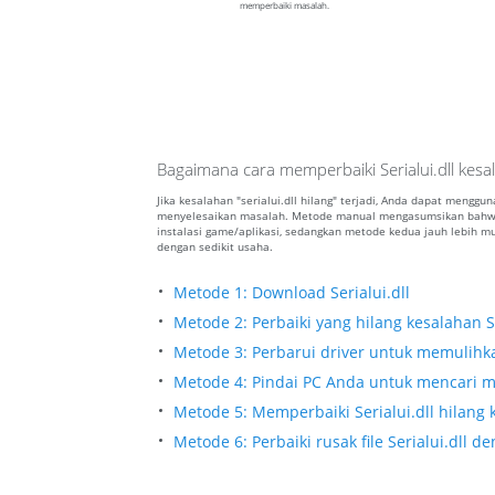
memperbaiki masalah.
Bagaimana cara memperbaiki Serialui.dll kesa
Jika kesalahan "serialui.dll hilang" terjadi, Anda dapat mengg
menyelesaikan masalah. Metode manual mengasumsikan bahwa 
instalasi game/aplikasi, sedangkan metode kedua jauh lebih
dengan sedikit usaha.
Metode 1: Download Serialui.dll
Metode 2: Perbaiki yang hilang kesalahan Se
Metode 3: Perbarui driver untuk memulihkan
Metode 4: Pindai PC Anda untuk mencari ma
Metode 5: Memperbaiki Serialui.dll hilang 
Metode 6: Perbaiki rusak file Serialui.dll