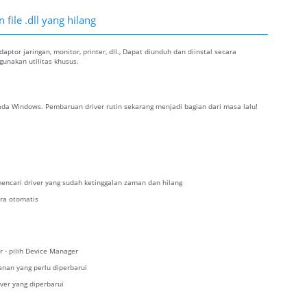
file .dll yang hilang
ptor jaringan, monitor, printer, dll., Dapat diunduh dan diinstal secara
nakan utilitas khusus.
da Windows. Pembaruan driver rutin sekarang menjadi bagian dari masa lalu!
encari driver yang sudah ketinggalan zaman dan hilang
ra otomatis
r - pilih Device Manager
kanan yang perlu diperbarui
iver yang diperbarui