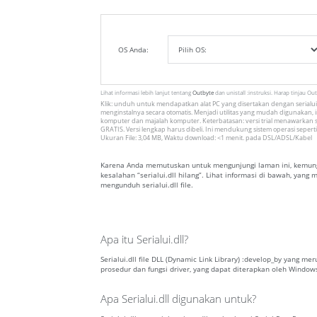
OS Anda:
Lihat informasi lebih lanjut tentang
Outbyte
dan unistall :instruksi. Harap tinjau Ou
Klik: unduh untuk mendapatkan alat PC yang disertakan dengan serialui.
menginstalnya secara otomatis. Menjadi utilitas yang mudah digunakan, in
komputer dan majalah komputer. Keterbatasan: versi trial menawarkan s
GRATIS. Versi lengkap harus dibeli. Ini mendukung sistem operasi seperti
Ukuran File: 3,04 MB, Waktu download: <1 menit. pada DSL/ADSL/Kabel
Karena Anda memutuskan untuk mengunjungi laman ini, kemungki
kesalahan “serialui.dll hilang”. Lihat informasi di bawah, yan
mengunduh serialui.dll file.
Apa itu Serialui.dll?
Serialui.dll file DLL (Dynamic Link Library) :develop_by yang m
prosedur dan fungsi driver, yang dapat diterapkan oleh Window
Apa Serialui.dll digunakan untuk?