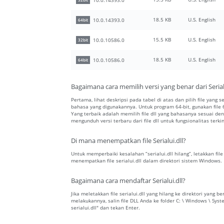
32bit
18.5 KB
U.S. English
10.0.14393.0
64bit
15.5 KB
U.S. English
10.0.10586.0
32bit
18.5 KB
U.S. English
10.0.10586.0
64bit
Bagaimana cara memilih versi yang benar dari Serialu
Pertama, lihat deskripsi pada tabel di atas dan pilih file yang s
bahasa yang digunakannya. Untuk program 64-bit, gunakan file 64
Yang terbaik adalah memilih file dll yang bahasanya sesuai 
mengunduh versi terbaru dari file dll untuk fungsionalitas terkin
Di mana menempatkan file Serialui.dll?
Untuk memperbaiki kesalahan “serialui.dll hilang”, letakkan file
menempatkan file serialui.dll dalam direktori sistem Windows.
Bagaimana cara mendaftar Serialui.dll?
Jika meletakkan file serialui.dll yang hilang ke direktori yan
melakukannya, salin file DLL Anda ke folder C: \ Windows \ Sys
serialui.dll" dan tekan Enter.