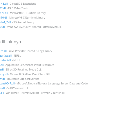
43.dll
- Direct3D 9 Extensions
2.dll
- RAD Video Tools
20.dll
- Microsoft® C Runtime Library
10.dll
- Microsoft® C Runtime Library
io1_7.dll
- 3D Audio Library
e.dll
- Windows Live Client Shared Platform Module
 dll lainnya
rd.dll
- WMI Provider Thread & Log Library
terface.dll
- NULL
oduct.dll
- NULL
dll
- Application Experience Event Resources
dll
- Direct3D Retained Mode DLL
xy.dll
- Microsoft EAPHost Peer Client DLL
v.dll
- Bluetooth Support Service
icons0047.dll
- Microsoft Neutral Natural Language Server Data and Code
v.dll
- SSDP Service DLL
.dll
- Windows NT Remote Access Perfmon Counter dll