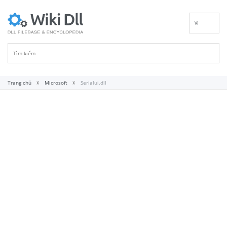
VI
EN
DE
ES
FR
Trang chủ
Microsoft
Serialui.dll
IT
PT
RU
ID
NL
NN
SV
FI