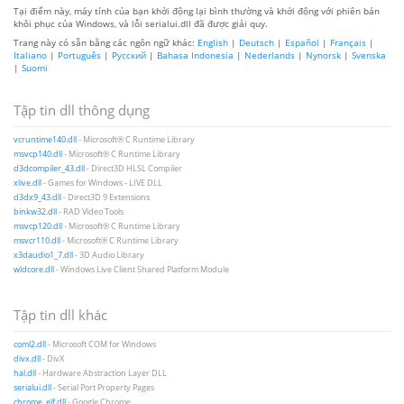
Tại điểm này, máy tính của bạn khởi động lại bình thường và khởi động với phiên bản
khôi phục của Windows, và lỗi serialui.dll đã được giải quy.
Trang này có sẵn bằng các ngôn ngữ khác:
English
|
Deutsch
|
Español
|
Français
|
Italiano
|
Português
|
Русский
|
Bahasa Indonesia
|
Nederlands
|
Nynorsk
|
Svenska
|
Suomi
Tập tin dll thông dụng
vcruntime140.dll
- Microsoft® C Runtime Library
msvcp140.dll
- Microsoft® C Runtime Library
d3dcompiler_43.dll
- Direct3D HLSL Compiler
xlive.dll
- Games for Windows - LIVE DLL
d3dx9_43.dll
- Direct3D 9 Extensions
binkw32.dll
- RAD Video Tools
msvcp120.dll
- Microsoft® C Runtime Library
msvcr110.dll
- Microsoft® C Runtime Library
x3daudio1_7.dll
- 3D Audio Library
wldcore.dll
- Windows Live Client Shared Platform Module
Tập tin dll khác
coml2.dll
- Microsoft COM for Windows
divx.dll
- DivX
hal.dll
- Hardware Abstraction Layer DLL
serialui.dll
- Serial Port Property Pages
chrome_elf.dll
- Google Chrome