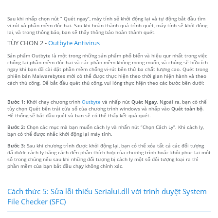
Sau khi nhấp chọn nút “ Quét ngay”, máy tính sẽ khởi động lại và tự động bắt đầu tìm
vi-rút và phần mềm độc hại. Sau khi hoàn thành quá trình quét, máy tính sẽ khởi động
lại, và trong thông báo, bạn sẽ thấy thông báo hoàn thành quét.
TÙY CHỌN 2 -
Outbyte Antivirus
Sản phẩm Outbyte là một trong những sản phẩm phổ biến và hiệu qur nhất trong việc
chống lại phần mềm độc hại và các phần mềm không mong muốn, và chúng sẽ hữu ích
ngay khi bạn đã cài đặt phần mềm chống vi-rút bên thứ ba chất lượng cao. Quét trong
phiên bản Malwarebytes mới có thể được thực hiện theo thời gian hiện hành và theo
cách thủ công. Để bắt đầu quét thủ công, vui lòng thực hiện theo các bước bên dưới:
Bước 1:
Khởi chạy chương trình
Outbyte
và nhấp nút
Quét Ngay
. Ngoài ra, bạn có thể
tùy chọn Quét bên trái cửa sổ của chương trình windows và nhấp vào
Quét toàn bộ
.
Hệ thống sẽ bắt đầu quét và bạn sẽ có thể thấy kết quả quét.
Bước 2:
Chọn các mục mà bạn muốn cách ly và nhấn nút “Chọn Cách Ly”. Khi cách ly,
bạn có thể được nhắc khởi động lại máy tính.
Bước 3:
Sau khi chương trình được khởi động lại, bạn có thể xóa tất cả các đối tượng
đã được cách ly bằng cách đến phần thích hợp của chương trình hoặc khôi phục lại một
số trong chúng nếu sau khi những đối tượng bị cách ly một số đối tượng loại ra thì
phần mềm của bạn bắt đầu chạy không chính xác.
Cách thức 5: Sửa lỗi thiếu Serialui.dll với trình duyệt System
File Checker (SFC)