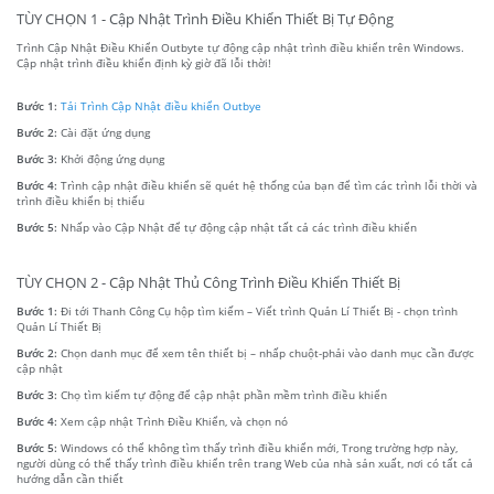
TÙY CHỌN 1 - Cập Nhật Trình Điều Khiển Thiết Bị Tự Động
Trình Cập Nhật Điều Khiển Outbyte tự động cập nhật trình điều khiển trên Windows.
Cập nhật trình điều khiển định kỳ giờ đã lỗi thời!
Bước 1:
Tải Trình Cập Nhật điều khiển Outbye
Bước 2:
Cài đặt ứng dụng
Bước 3:
Khởi động ứng dụng
Bước 4:
Trình cập nhật điều khiển sẽ quét hệ thống của bạn để tìm các trình lỗi thời và
trình điều khiển bị thiếu
Bước 5:
Nhấp vào Cập Nhật để tự động cập nhật tất cả các trình điều khiển
TÙY CHỌN 2 - Cập Nhật Thủ Công Trình Điều Khiển Thiết Bị
Bước 1:
Đi tới Thanh Công Cụ hộp tìm kiếm – Viết trình Quản Lí Thiết Bị - chọn trình
Quản Lí Thiết Bị
Bước 2:
Chọn danh mục để xem tên thiết bị – nhấp chuột-phải vào danh mục cần được
cập nhật
Bước 3:
Chọ tìm kiếm tự động để cập nhật phần mềm trình điều khiển
Bước 4:
Xem cập nhật Trình Điều Khiển, và chọn nó
Bước 5:
Windows có thể không tìm thấy trình điều khiển mới, Trong trường hợp này,
người dùng có thể thấy trình điều khiển trên trang Web của nhà sản xuất, nơi có tất cả
hướng dẫn cần thiết