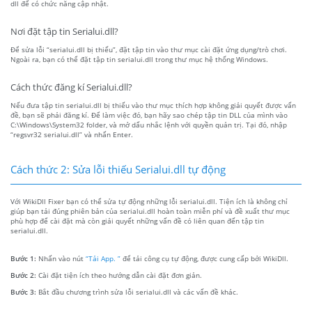
dll để có chức năng cập nhật.
Nơi đặt tập tin Serialui.dll?
Để sửa lỗi “serialui.dll bị thiếu”, đặt tập tin vào thư mục cài đặt ứng dụng/trò chơi.
Ngoài ra, bạn có thể đặt tập tin serialui.dll trong thư mục hệ thống Windows.
Cách thức đăng kí Serialui.dll?
Nếu đưa tập tin serialui.dll bị thiếu vào thư mục thích hợp không giải quyết được vấn
đề, bạn sẽ phải đăng kí. Để làm việc đó, bạn hãy sao chép tập tin DLL của mình vào
C:\Windows\System32 folder, và mở dấu nhắc lệnh với quyền quản trị. Tại đó, nhập
“regsvr32 serialui.dll” và nhấn Enter.
Cách thức 2: Sửa lỗi thiếu Serialui.dll tự động
Với WikiDll Fixer bạn có thể sửa tự động những lỗi serialui.dll. Tiện ích là không chỉ
giúp bạn tải đúng phiên bản của serialui.dll hoàn toàn miễn phí và đề xuất thư mục
phù hợp để cài đặt mà còn giải quyết những vấn đề có liên quan đến tập tin
serialui.dll.
Bước 1:
Nhấn vào nút
“Tải App. ”
để tải công cụ tự động, được cung cấp bởi WikiDll.
Bước 2:
Cài đặt tiện ích theo hướng dẫn cài đặt đơn giản.
Bước 3:
Bắt đầu chương trình sửa lỗi serialui.dll và các vấn đề khác.