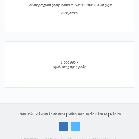
”Got my program going thanks to WikiDll. Thanks a lot guys!”
Alex James
1 000 000 +
Người dùng hạnh phúc!
Trang chủ
Điều khoản sử dụng
Chính sách quyền riêng tư
Liên hệ