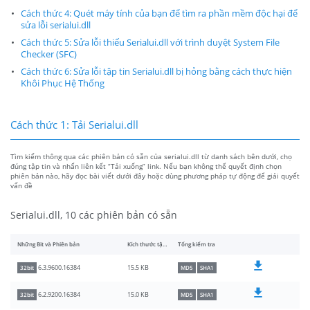
Cách thức 4: Quét máy tính của bạn để tìm ra phần mềm độc hại để
sửa lỗi serialui.dll
Cách thức 5: Sửa lỗi thiếu Serialui.dll với trình duyệt System File
Checker (SFC)
Cách thức 6: Sửa lỗi tập tin Serialui.dll bị hỏng bằng cách thực hiện
Khôi Phục Hệ Thống
Cách thức 1: Tải Serialui.dll
Tìm kiếm thông qua các phiên bản có sẵn của serialui.dll từ danh sách bên dưới, chọ
đúng tập tin và nhấn liên kết “Tải xuống” link. Nếu bạn không thể quyết định chọn
phiên bản nào, hãy đọc bài viết dưới đây hoặc dùng phương pháp tự động để giải quyết
vấn đề
Serialui.dll, 10 các phiên bản có sẵn
Những Bit và Phiên bản
Kích thước tập tin
Tổng kiểm tra
15.5 KB
6.3.9600.16384
32bit
MD5
SHA1
15.0 KB
6.2.9200.16384
32bit
MD5
SHA1