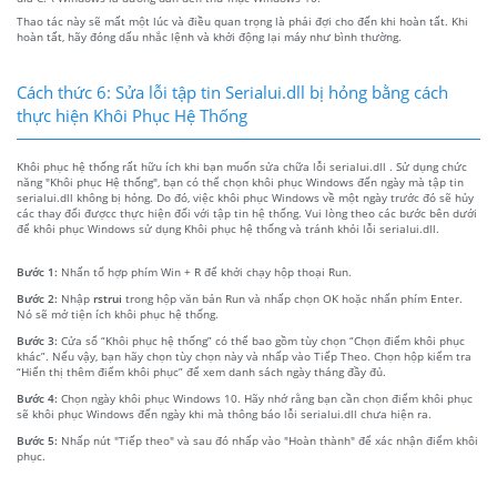
Thao tác này sẽ mất một lúc và điều quan trọng là phải đợi cho đến khi hoàn tất. Khi
hoàn tất, hãy đóng dấu nhắc lệnh và khởi động lại máy như bình thường.
Cách thức 6: Sửa lỗi tập tin Serialui.dll bị hỏng bằng cách
thực hiện Khôi Phục Hệ Thống
Khôi phục hệ thống rất hữu ích khi bạn muốn sửa chữa lỗi serialui.dll . Sử dụng chức
năng "Khôi phục Hệ thống", bạn có thể chọn khôi phục Windows đến ngày mà tập tin
serialui.dll không bị hỏng. Do đó, việc khôi phục Windows về một ngày trước đó sẽ hủy
các thay đổi đượcc thực hiện đối với tập tin hệ thống. Vui lòng theo các bước bên dưới
để khôi phục Windows sử dụng Khôi phục hệ thống và tránh khỏi lỗi serialui.dll.
Bước 1:
Nhấn tổ hợp phím Win + R để khởi chạy hộp thoại Run.
Bước 2:
Nhập
rstrui
trong hộp văn bản Run và nhấp chọn OK hoặc nhấn phím Enter.
Nó sẽ mở tiện ích khôi phục hệ thống.
Bước 3:
Cửa sổ “Khôi phục hệ thống” có thể bao gồm tùy chọn “Chọn điểm khôi phục
khác”. Nếu vậy, bạn hãy chọn tùy chọn này và nhấp vào Tiếp Theo. Chọn hộp kiểm tra
“Hiển thị thêm điểm khôi phục” để xem danh sách ngày tháng đầy đủ.
Bước 4:
Chọn ngày khôi phục Windows 10. Hãy nhớ rằng bạn cần chọn điểm khôi phục
sẽ khôi phục Windows đến ngày khi mà thông báo lỗi serialui.dll chưa hiện ra.
Bước 5:
Nhấp nút "Tiếp theo" và sau đó nhấp vào "Hoàn thành" để xác nhận điểm khôi
phục.