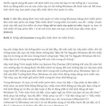
Nhiều người dùng đã quen với lệnh kiểm tra toàn bộ tập tin hệ thống sfc / scannow,
lệnh tự động kiểm tra và sửa chữa tập tin hệ thống Windows đã được bảo vệ. Để thực
hiện lệnh này, bạn phải chạy dấu nhắc lệnh như quản trị viên.
Bước 1:
Bắt đầu dòng lệnh như một quản trị viên trong Windows bằng cách nhấn phím
Win trên bàn phím và nhập "Dấu nhắc lệnh" trong miền tìm kiếm, sau đó - nhấp- chuột-
phải vào kết quả tìm kiếm và chọn
Chạy với tư cách của quản trị viên
. Ngoài ra, bạn có
thể nhấn tổ hợp phím Win + X sẽ mở trình đơn nơi bạn có thể chọn dấu nhắc lệnh
(Admin)
.
Bước 2:
Nhập
sfc/scannow
trong dấu nhắc lệnh và nhấn Enter.
Sau khi nhập lệnh, hệ thống kiểm tra sẽ bắt đầu. Sẽ mất một lúc, hãy kiên nhẫn. Khi hệ
thống hoàn tất, bạn sẽ nhận được thông báo “Bảo Vệ Tài Nguyên Windows đã tìm thấy
tập tin bị hỏng và đã sửa chúng thành công hoặc “Bảo Vệ Tài Nguyên Windows đã tìm
thấy tập tin bị hỏng nhưng không thể sửa một trong số chúng”.
Hãy nhớ rằng Trình duyệt Kiểm tra System File Checker (SFC) không thể sửa lỗi toàn bộ
cho những tập tin đang được hệ điều hành sử dụng. Để sửa những tập tin này bạn phải
chạy lệnh SFC thông qua dấu nhắc lệnh trong môi trường khôi phục Windows. Bạn có
thể vào Môi Trường Khôi Phục Windows từ màn hình đăng nhập, bằng cách nhấn vào
Tắt máy, sau đó nhấn giữ phím Shift trong khi chọn Khở Động Lại.
Trong Windows 10, bạn có thể nhấn phím Win, chọn Cài Đặt > Cập nhật và Bảo Mật >
Khôi phục và dưới Khởi Động Nâng Cao, nhấp chọn Khởi Động Lại bây giờ. Bạn cũng có
thể khởi động lại từ đĩa cài đặt hoặc ổ đĩa di động USB có thể khởi động với bản
Windows 10. Trên màn hình cài đặt, chọn ngôn ngữ ưa thích của bạn và sau đó chon “
Khôi phục hệ thống”. Sau đó, đến “ Khắc phục sự cố” > “Cài đặt nâng cao” > “Dấu nhắc
lệnh”. Khi ở dấu nhắc lệnh, hãy nhập lệnh sau: sfc /scannow /offbootdir=C:\
/offwindir=C:\Windows nơi mà C là nơi đã phân vùng có hệ điều hành đã cài đặt, và ổ
đĩa C: \ Windows là đường dẫn đến thư mục Windows 10.