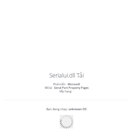
Serialui.dll
Tải
Phát triển:
Microsoft
Mô tả:
Serial Port Property Pages
Xếp hạng:
Bạn đang chạy:
unknown OS