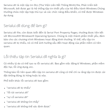
Serialui.dll là một tập tin DLL (Thư Viện Liên Kết Thông Minh) file, Phát triển bởi
Microsoft, bởi được gọi là hệ thống tập tin thiết yếu của hệ điều hành Windows.Chúng
thường chứa một tập hợp thủ tục và các chức năng điều khiển, có thể được Windows
áp dụng.
Serialui.dll dùng để làm gì?
Serialui.dll file, còn được biết đến là Serial Port Property Pages, thường được liên kết
với Microsoft® Windows® Operating System. Chúng là một thành phần thiết yếu, đảm
bảo cho các chương trình Windows hoạt động bình thường. Vì thế, nếu tập tin
serialui.dll bị thiếu, nó có thể ảnh hưởng xấu đến hoạt động của phần mềm có liên
quan.
Lỗi thiếu tập tin Serialui.dll nghĩa là gì?
Có nhiều lý do có thể tạo ra lỗi serialui.dll. Bao gồm việc đăng kí Windows, phần mềm
độc hại, lỗi ứng dụng, etc.
Thông báo lỗi liên quan đến tập tin serialui.dll cũng có thể chỉ ra rằng tập tin được cài
đặt không đúng, bị hỏng hoặc bị xóa.
Phổ biến khác lỗi serialui.dll bao gồm:
“serialui.dll bị thiếu”
“lỗi tải serialui.dll”
“sự cố serialui.dll”
“serialui.dll không tìm thấy”
“serialui.dll không thể xác định được”