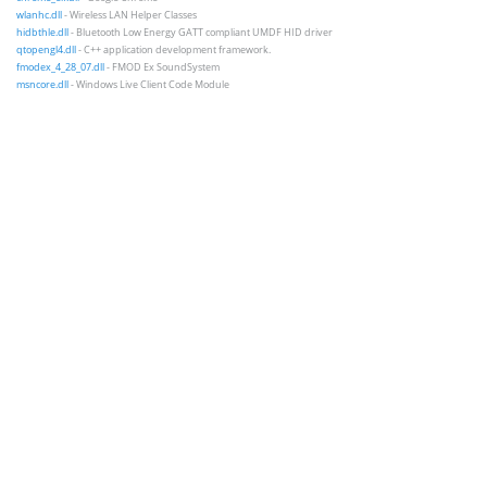
wlanhc.dll
- Wireless LAN Helper Classes
hidbthle.dll
- Bluetooth Low Energy GATT compliant UMDF HID driver
qtopengl4.dll
- C++ application development framework.
fmodex_4_28_07.dll
- FMOD Ex SoundSystem
msncore.dll
- Windows Live Client Code Module