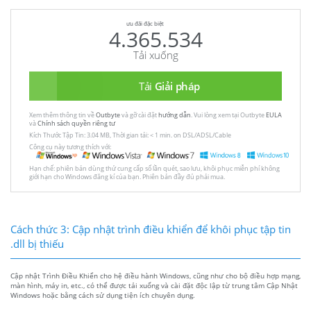
ưu đãi đặc biệt
4.365.534
Tải xuống
Tải
Giải pháp
Xem thêm thông tin về
Outbyte
và gỡ cài đặt
hướng dẫn
. Vui lòng xem tại Outbyte
EULA
và
Chính sách quyền riêng tư
Kích Thước Tập Tin: 3.04 MB, Thời gian tải: < 1 min. on DSL/ADSL/Cable
Công cụ này tương thích với:
Hạn chế: phiên bản dùng thử cung cấp số lần quét, sao lưu, khôi phục miễn phí không
giới hạn cho Windows đăng kí của bạn. Phiên bản đầy đủ phải mua.
Cách thức 3: Cập nhật trình điều khiển để khôi phục tập tin
.dll bị thiếu
Cập nhật Trình Điều Khiển cho hệ điều hành Windows, cũng như cho bộ điều hợp mạng,
màn hình, máy in, etc., có thể được tải xuống và cài đặt độc lập từ trung tâm Cập Nhật
Windows hoặc bằng cách sử dụng tiện ích chuyên dụng.