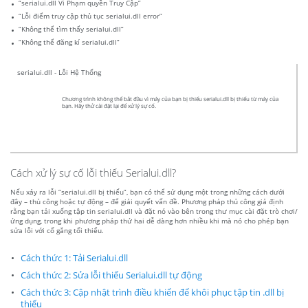
“serialui.dll Vi Phạm quyền Truy Cập”
“Lỗi điểm truy cập thủ tục serialui.dll error”
“Không thể tìm thấy serialui.dll”
“Không thể đăng kí serialui.dll”
serialui.dll - Lỗi Hệ Thống
Chương trình không thể bắt đầu vì máy của bạn bị thiếu serialui.dll bị thiếu từ máy của
bạn. Hãy thử cài đặt lại để xử lý sự cố.
Cách xử lý sự cố lỗi thiếu Serialui.dll?
Nếu xảy ra lỗi “serialui.dll bị thiếu”, bạn có thể sử dụng một trong những cách dưới
đây – thủ công hoặc tự động – để giải quyết vấn đề. Phương pháp thủ công giả định
rằng bạn tải xuống tập tin serialui.dll và đặt nó vào bên trong thư mục cài đặt trò chơi/
ứng dụng, trong khi phương pháp thứ hai dễ dàng hơn nhiều khi mà nó cho phép bạn
sửa lỗi với cố gắng tối thiểu.
Cách thức 1: Tải Serialui.dll
Cách thức 2: Sửa lỗi thiếu Serialui.dll tự động
Cách thức 3: Cập nhật trình điều khiển để khôi phục tập tin .dll bị
thiếu