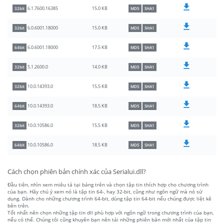
15.0 KB
6.1.7600.16385
32bit
MD5
SHA1
15.0 KB
6.0.6001.18000
32bit
MD5
SHA1
17.5 KB
6.0.6001.18000
64bit
MD5
SHA1
14.0 KB
5.1.2600.0
32bit
MD5
SHA1
15.5 KB
10.0.14393.0
32bit
MD5
SHA1
18.5 KB
10.0.14393.0
64bit
MD5
SHA1
15.5 KB
10.0.10586.0
32bit
MD5
SHA1
18.5 KB
10.0.10586.0
64bit
MD5
SHA1
Cách chọn phiên bản chính xác của Serialui.dll?
Đầu tiên, nhìn xem miêu tả tại bảng trên và chọn tập tin thích hợp cho chương trình
của bạn. Hãy chú ý xem nó là tập tin 64-, hay 32-bit, cũng như ngôn ngữ mà nó sử
dụng. Dành cho những chương trình 64-bit, dùng tập tin 64-bit nếu chúng được liệt kê
bên trên.
Tốt nhất nên chọn những tập tin dll phù hợp với ngôn ngữ trong chương trình của bạn,
nếu có thể. Chúng tôi cũng khuyên bạn nên tải những phiên bản mới nhất của tập tin