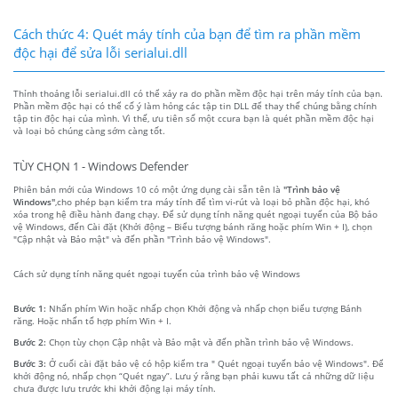
Cách thức 4: Quét máy tính của bạn để tìm ra phần mềm
độc hại để sửa lỗi serialui.dll
Thỉnh thoảng lỗi serialui.dll có thể xảy ra do phần mềm độc hại trên máy tính của bạn.
Phần mềm độc hại có thể cố ý làm hỏng các tập tin DLL để thay thế chúng bằng chính
tập tin độc hại của mình. Vì thế, ưu tiên số một ccura bạn là quét phần mềm độc hại
và loại bỏ chúng càng sớm càng tốt.
TÙY CHỌN 1 - Windows Defender
Phiên bản mới của Windows 10 có một ứng dụng cài sẵn tên là
"Trình bảo vệ
Windows"
,cho phép bạn kiểm tra máy tính để tìm vi-rút và loại bỏ phần độc hại, khó
xóa trong hệ điều hành đang chạy. Để sử dụng tính năng quét ngoại tuyến của Bộ bảo
vệ Windows, đến Cài đặt (Khởi động – Biểu tượng bánh răng hoặc phím Win + I), chọn
"Cập nhật và Bảo mật" và đến phần "Trình bảo vệ Windows".
Cách sử dụng tính năng quét ngoại tuyến của trình bảo vệ Windows
Bước 1:
Nhấn phím Win hoặc nhấp chọn Khởi động và nhấp chọn biểu tượng Bánh
răng. Hoặc nhấn tổ hợp phím Win + I.
Bước 2:
Chọn tùy chọn Cập nhật và Bảo mật và đến phần trình bảo vệ Windows.
Bước 3:
Ở cuối cài đặt bảo vệ có hộp kiểm tra " Quét ngoại tuyến bảo vệ Windows". Để
khởi động nó, nhấp chọn “Quét ngay”. Lưu ý rằng bạn phải kuwu tất cả những dữ liệu
chưa được lưu trước khi khởi động lại máy tính.