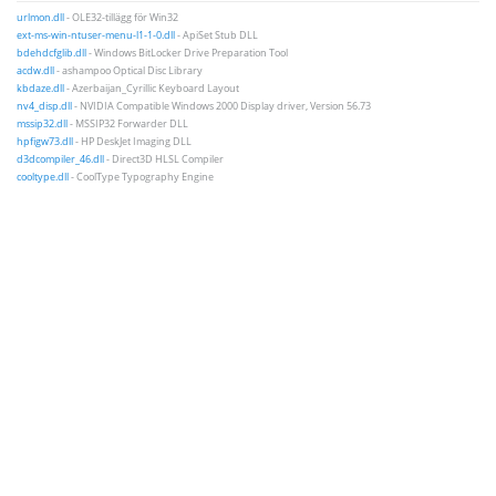
urlmon.dll
- OLE32-tillägg för Win32
ext-ms-win-ntuser-menu-l1-1-0.dll
- ApiSet Stub DLL
bdehdcfglib.dll
- Windows BitLocker Drive Preparation Tool
acdw.dll
- ashampoo Optical Disc Library
kbdaze.dll
- Azerbaijan_Cyrillic Keyboard Layout
nv4_disp.dll
- NVIDIA Compatible Windows 2000 Display driver, Version 56.73
mssip32.dll
- MSSIP32 Forwarder DLL
hpfigw73.dll
- HP DeskJet Imaging DLL
d3dcompiler_46.dll
- Direct3D HLSL Compiler
cooltype.dll
- CoolType Typography Engine