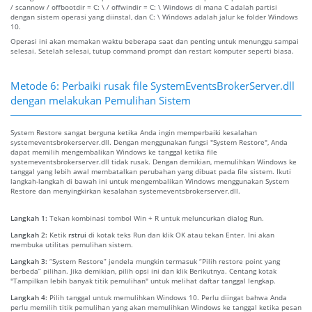
/ scannow / offbootdir = C: \ / offwindir = C: \ Windows di mana C adalah partisi
dengan sistem operasi yang diinstal, dan C: \ Windows adalah jalur ke folder Windows
10.
Operasi ini akan memakan waktu beberapa saat dan penting untuk menunggu sampai
selesai. Setelah selesai, tutup command prompt dan restart komputer seperti biasa.
Metode 6: Perbaiki rusak file SystemEventsBrokerServer.dll
dengan melakukan Pemulihan Sistem
System Restore sangat berguna ketika Anda ingin memperbaiki kesalahan
systemeventsbrokerserver.dll. Dengan menggunakan fungsi "System Restore", Anda
dapat memilih mengembalikan Windows ke tanggal ketika file
systemeventsbrokerserver.dll tidak rusak. Dengan demikian, memulihkan Windows ke
tanggal yang lebih awal membatalkan perubahan yang dibuat pada file sistem. Ikuti
langkah-langkah di bawah ini untuk mengembalikan Windows menggunakan System
Restore dan menyingkirkan kesalahan systemeventsbrokerserver.dll.
Langkah 1:
Tekan kombinasi tombol Win + R untuk meluncurkan dialog Run.
Langkah 2:
Ketik
rstrui
di kotak teks Run dan klik OK atau tekan Enter. Ini akan
membuka utilitas pemulihan sistem.
Langkah 3:
“System Restore” jendela mungkin termasuk “Pilih restore point yang
berbeda” pilihan. Jika demikian, pilih opsi ini dan klik Berikutnya. Centang kotak
"Tampilkan lebih banyak titik pemulihan" untuk melihat daftar tanggal lengkap.
Langkah 4:
Pilih tanggal untuk memulihkan Windows 10. Perlu diingat bahwa Anda
perlu memilih titik pemulihan yang akan memulihkan Windows ke tanggal ketika pesan