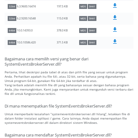
197.5 KB
6.3.9600.16474
32bit
MD5
SHA1
115.0 KB
6.2.9200.16548
32bit
MD5
SHA1
378.0 KB
10.0.14393.0
64bit
MD5
SHA1
371.5 KB
10.0.10586.420
64bit
MD5
SHA1
Bagaimana cara memilih versi yang benar dari
SystemEventsBrokerServer.dll?
Pertama, lihat deskripsi pada tabel di atas dan pilih file yang sesuai untuk program
Anda. Perhatikan apakah itu file 64-, atau 32-bit, serta bahasa yang digunakannya.
Untuk program 64-bit, gunakan file 64-bit jika terdaftar di atas.
Yang terbaik adalah memilih file dll yang bahasanya sesuai dengan bahasa program
Anda, jika memungkinkan. Kami juga menyarankan untuk mengunduh versi terbaru dari
file dll untuk fungsionalitas terkini.
Di mana menempatkan file SystemEventsBrokerServer.dll?
Untuk memperbaiki kesalahan “systemeventsbrokerserver.dll hilang”, letakkan file di
dalam folder instalasi aplikasi / game. Cara lainnya, Anda dapat menempatkan file
systemeventsbrokerserver.dll dalam direktori sistem Windows.
Bagaimana cara mendaftar SystemEventsBrokerServer.dll?