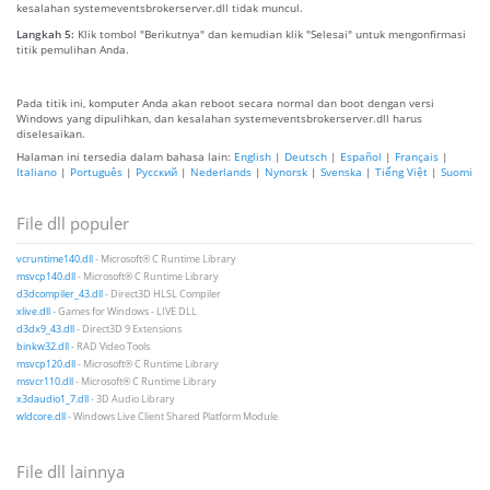
kesalahan systemeventsbrokerserver.dll tidak muncul.
Langkah 5:
Klik tombol "Berikutnya" dan kemudian klik "Selesai" untuk mengonfirmasi
titik pemulihan Anda.
Pada titik ini, komputer Anda akan reboot secara normal dan boot dengan versi
Windows yang dipulihkan, dan kesalahan systemeventsbrokerserver.dll harus
diselesaikan.
Halaman ini tersedia dalam bahasa lain:
English
|
Deutsch
|
Español
|
Français
|
Italiano
|
Português
|
Русский
|
Nederlands
|
Nynorsk
|
Svenska
|
Tiếng Việt
|
Suomi
File dll populer
vcruntime140.dll
- Microsoft® C Runtime Library
msvcp140.dll
- Microsoft® C Runtime Library
d3dcompiler_43.dll
- Direct3D HLSL Compiler
xlive.dll
- Games for Windows - LIVE DLL
d3dx9_43.dll
- Direct3D 9 Extensions
binkw32.dll
- RAD Video Tools
msvcp120.dll
- Microsoft® C Runtime Library
msvcr110.dll
- Microsoft® C Runtime Library
x3daudio1_7.dll
- 3D Audio Library
wldcore.dll
- Windows Live Client Shared Platform Module
File dll lainnya