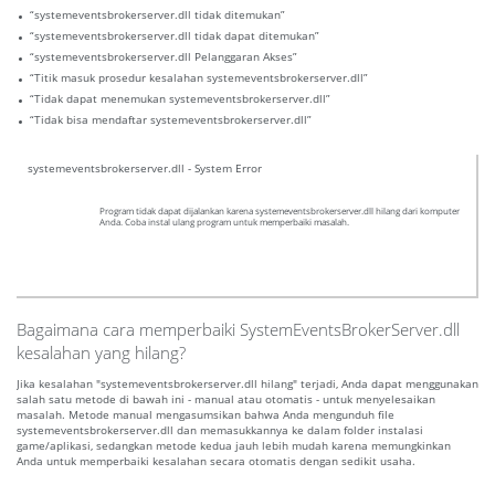
“systemeventsbrokerserver.dll tidak ditemukan”
“systemeventsbrokerserver.dll tidak dapat ditemukan”
“systemeventsbrokerserver.dll Pelanggaran Akses”
“Titik masuk prosedur kesalahan systemeventsbrokerserver.dll”
“Tidak dapat menemukan systemeventsbrokerserver.dll”
“Tidak bisa mendaftar systemeventsbrokerserver.dll”
systemeventsbrokerserver.dll - System Error
Program tidak dapat dijalankan karena systemeventsbrokerserver.dll hilang dari komputer
Anda. Coba instal ulang program untuk memperbaiki masalah.
Bagaimana cara memperbaiki SystemEventsBrokerServer.dll
kesalahan yang hilang?
Jika kesalahan "systemeventsbrokerserver.dll hilang" terjadi, Anda dapat menggunakan
salah satu metode di bawah ini - manual atau otomatis - untuk menyelesaikan
masalah. Metode manual mengasumsikan bahwa Anda mengunduh file
systemeventsbrokerserver.dll dan memasukkannya ke dalam folder instalasi
game/aplikasi, sedangkan metode kedua jauh lebih mudah karena memungkinkan
Anda untuk memperbaiki kesalahan secara otomatis dengan sedikit usaha.