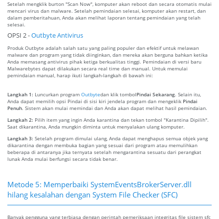
Setelah mengklik burton "Scan Now", komputer akan reboot dan secara otomatis mulai
mencari virus dan malware. Setelah pemindaian selesai, komputer akan restart, dan
dalam pemberitahuan, Anda akan melihat laporan tentang pemindaian yang telah
selesai.
OPSI 2 -
Outbyte Antivirus
Produk Outbyte adalah salah satu yang paling populer dan efektif untuk melawan
malware dan program yang tidak diinginkan, dan mereka akan berguna bahkan ketika
Anda memasang antivirus pihak ketiga berkualitas tinggi. Pemindaian di versi baru
Malwarebytes dapat dilakukan secara real time dan manual. Untuk memulai
pemindaian manual, harap ikuti langkah-langkah di bawah ini:
Langkah 1:
Luncurkan program
Outbyte
dan klik tombol
Pindai Sekarang
. Selain itu,
Anda dapat memilih opsi Pindai di sisi kiri jendela program dan mengeklik
Pindai
Penuh
. Sistem akan mulai memindai dan Anda akan dapat melihat hasil pemindaian.
Langkah 2:
Pilih item yang ingin Anda karantina dan tekan tombol "Karantina Dipilih".
Saat dikarantina, Anda mungkin diminta untuk menyalakan ulang komputer.
Langkah 3:
Setelah program dimulai ulang, Anda dapat menghapus semua objek yang
dikarantina dengan membuka bagian yang sesuai dari program atau memulihkan
beberapa di antaranya jika ternyata setelah mengarantina sesuatu dari perangkat
lunak Anda mulai berfungsi secara tidak benar.
Metode 5: Memperbaiki SystemEventsBrokerServer.dll
hilang kesalahan dengan System File Checker (SFC)
Banyak pengguna yang terbiasa dengan perintah pemeriksaan integritas file sistem sfc