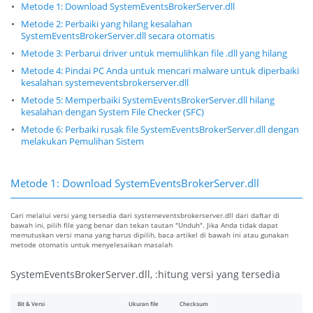
Metode 1: Download SystemEventsBrokerServer.dll
Metode 2: Perbaiki yang hilang kesalahan
SystemEventsBrokerServer.dll secara otomatis
Metode 3: Perbarui driver untuk memulihkan file .dll yang hilang
Metode 4: Pindai PC Anda untuk mencari malware untuk diperbaiki
kesalahan systemeventsbrokerserver.dll
Metode 5: Memperbaiki SystemEventsBrokerServer.dll hilang
kesalahan dengan System File Checker (SFC)
Metode 6: Perbaiki rusak file SystemEventsBrokerServer.dll dengan
melakukan Pemulihan Sistem
Metode 1: Download SystemEventsBrokerServer.dll
Cari melalui versi yang tersedia dari systemeventsbrokerserver.dll dari daftar di
bawah ini, pilih file yang benar dan tekan tautan "Unduh". Jika Anda tidak dapat
memutuskan versi mana yang harus dipilih, baca artikel di bawah ini atau gunakan
metode otomatis untuk menyelesaikan masalah
SystemEventsBrokerServer.dll, :hitung versi yang tersedia
Bit & Versi
Ukuran file
Checksum