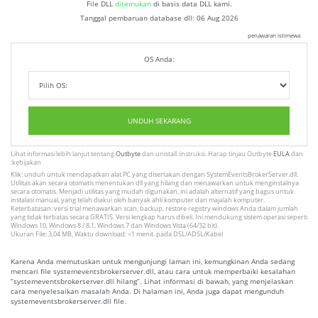
File DLL
ditemukan
di basis data DLL kami.
Tanggal pembaruan database dll:
06 Aug 2026
penawaran istimewa
OS Anda:
UNDUH SEKARANG
Lihat informasi lebih lanjut tentang
Outbyte
dan unistall :instruksi. Harap tinjau Outbyte
EULA
dan
:kebijakan
Klik: unduh untuk mendapatkan alat PC yang disertakan dengan SystemEventsBrokerServer.dll.
Utilitas akan secara otomatis menentukan dll yang hilang dan menawarkan untuk menginstalnya
secara otomatis. Menjadi utilitas yang mudah digunakan, ini adalah alternatif yang bagus untuk
instalasi manual, yang telah diakui oleh banyak ahli komputer dan majalah komputer.
Keterbatasan: versi trial menawarkan scan, backup, restore registry windows Anda dalam jumlah
yang tidak terbatas secara GRATIS. Versi lengkap harus dibeli. Ini mendukung sistem operasi seperti
Windows 10, Windows 8 / 8.1, Windows 7 dan Windows Vista (64/32 bit).
Ukuran File: 3,04 MB, Waktu download: <1 menit. pada DSL/ADSL/Kabel
Karena Anda memutuskan untuk mengunjungi laman ini, kemungkinan Anda sedang
mencari file systemeventsbrokerserver.dll, atau cara untuk memperbaiki kesalahan
“systemeventsbrokerserver.dll hilang”. Lihat informasi di bawah, yang menjelaskan
cara menyelesaikan masalah Anda. Di halaman ini, Anda juga dapat mengunduh
systemeventsbrokerserver.dll file.