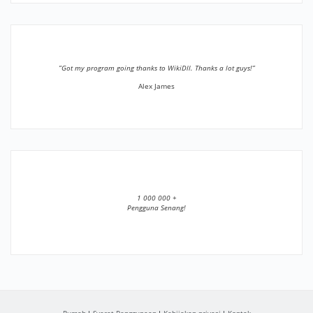
”Got my program going thanks to WikiDll. Thanks a lot guys!”
Alex James
1 000 000 +
Pengguna Senang!