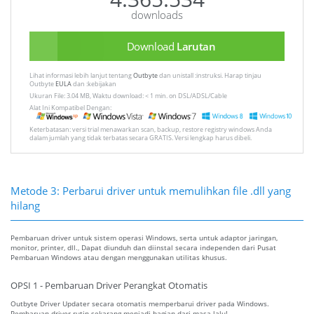
downloads
Download
Larutan
Lihat informasi lebih lanjut tentang
Outbyte
dan unistall :instruksi. Harap tinjau
Outbyte
EULA
dan :kebijakan
Ukuran File: 3.04 MB, Waktu download: < 1 min. on DSL/ADSL/Cable
Alat Ini Kompatibel Dengan:
Keterbatasan: versi trial menawarkan scan, backup, restore registry windows Anda
dalam jumlah yang tidak terbatas secara GRATIS. Versi lengkap harus dibeli.
Metode 3: Perbarui driver untuk memulihkan file .dll yang
hilang
Pembaruan driver untuk sistem operasi Windows, serta untuk adaptor jaringan,
monitor, printer, dll., Dapat diunduh dan diinstal secara independen dari Pusat
Pembaruan Windows atau dengan menggunakan utilitas khusus.
OPSI 1 - Pembaruan Driver Perangkat Otomatis
Outbyte Driver Updater secara otomatis memperbarui driver pada Windows.
Pembaruan driver rutin sekarang menjadi bagian dari masa lalu!