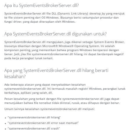
Apa itu SystemEventsBrokerServer.dll?
SystemEventsBrokerServer.dll file DLL (Dynamic Link Library) :develop_by yang merujuk
ke file sistem penting dari OS Windows. Biasanya berisi sekumpulan prosedur dan
fungsi driver, yang dapat diterapkan oleh Windows.
Apa SystemEventsBrokerServer.dll digunakan untuk?
SystemEventsBrokerServer.dll mengajukan, juga dikenal sebagai System Events Broker,
biasanya dikaitkan dengan Microsoft® Windows® Operating System. Ini adalah
komponen penting, yang memastikan bahwa program Windows beroperasi dengan
benar. Jadi, jika file systemeventsbrokerserver.dll hilang, ini dapat berdampak negatif
pada kerja perangkat lunak terkait.
Apa yang SystemEventsBrokerServer.dll hilang berarti
kesalahan?
Ada beberapa alasan yang dapat menyebabkan kesalahan
systemeventsbrokerserver.dll. Ini termasuk masalah registri Windows, perangkat lunak
berbahaya, aplikasi yang salah, dll.
Pesan kesalahan yang terkait dengan file systemeventsbrokerserver.dll juga dapat
menunjukkan bahwa file tersebut tidak diinstal, rusak, atau dihapus dengan benar.
Umum lainnya kesalahan systemeventsbrokerserver.dll meliputi:
“systemeventsbrokerserver.dll hilang”
“systemeventsbrokerserver.dll error saat memuat”
“systemeventsbrokerserver.dll crash”