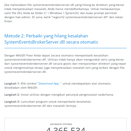
Jika meletakkan file systemeventsbrokerserver.dll yang hilang ke direktori yang benar
tidak menyelesaikan masalah, Anda harus mendaftarkannya. Untuk melakukannya,
salin file DLL Anda ke folder C: \ Windows \ System32, dan buka prompt perintah
dengan hak admin. Di sana, ketik "regsvr32 systemeventsbrokerserver.dll" dan tekan
Enter.
Metode 2: Perbaiki yang hilang kesalahan
SystemEventsBrokerServer.dll secara otomatis
Dengan WikiDll Fixer Anda dapat secara otomatis memperbaiki kesalahan
systemeventsbrokerserver.dll. Utilitas tidak hanya akan mengunduh versi yang benar
dari systemeventsbrokerserver.dll secara gratis dan menyarankan direktori yang tepat
untuk menginstalnya tetapi juga menyelesaikan masalah lain yang terkait dengan file
systemeventsbrokerserver.dll.
Langkah 1:
Klik tombol
“Download App. ”
untuk mendapatkan alat otomatis,
disediakan oleh WikiDll.
Langkah 2:
Instal utilitas dengan mengikuti petunjuk penginstalan sederhana.
Langkah 3:
Luncurkan program untuk memperbaiki kesalahan
systemeventsbrokerserver.dll dan masalah lainnya.
penawaran istimewa
4.365.534