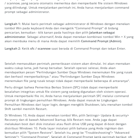
/ scannow, yang secara otomatis memeriksa dan memperbaiki file sistem Windows
yang dilindungi. Untuk menjalankan perintah ini, Anda harus menjalankan command
prompt sebagai administrator.
Langkah 1:
Mulai baris perintah sebagai administrator di Windows dengan menekan
tombol Win pada keyboard Anda dan mengetik "Command Prompt" di bidang
pencarian, kemudian - klik kanan pada hasilnya dan pilih
Jalankan sebagai
administrator
. Sebagai alternatif, Anda dapat menekan kombinasi tombol Win + X yang
akan membuka menu di mana Anda dapat memilih
Command Prompt (Admin)
.
Langkah 2:
Ketik
sfc / scannow
saat berada di Command Prompt dan tekan Enter.
Setelah memasukkan perintah, pemeriksaan sistem akan dimulai. Ini akan memakan
waktu cukup lama, jadi harap bersabar. Setelah operasi selesai, Anda akan
mendapatkan pesan "Perlindungan Sumber Daya Windows menemukan file yang rusak
dan berhasil memperbaikinya." atau "Perlindungan Sumber Daya Windows
menemukan file yang rusak tetapi tidak dapat memperbaiki beberapa di antaranya".
Perlu diingat bahwa Pemeriksa Berkas Sistem (SFC) tidak dapat memperbaiki
kesalahan integritas untuk file sistem yang sedang digunakan oleh sistem operasi.
Untuk memperbaiki file ini, Anda harus menjalankan perintah SFC melalui command
prompt di lingkungan pemulihan Windows. Anda dapat masuk ke Lingkungan
Pemulihan Windows dari layar login, dengan mengklik Shutdown, lalu menahan tombol
Shift sambil memilih Restart.
Di Windows 10, Anda dapat menekan tombol Win, pilih Settings> Update & security>
Recovery dan di bawah Advanced Startup, klik Restart now. Anda juga dapat
melakukan boot dari disk instalasi atau flash drive USB yang dapat di-boot dengan
distribusi Windows 10. Pada layar instalasi pilih bahasa yang Anda inginkan dan
kemudian pilih "System Restore". Setelah itu, pergi ke "Troubleshooting"> "Advanced
Settings"> "Command Prompt". Setelah di Command Prompt ketik perintah berikut: sfc