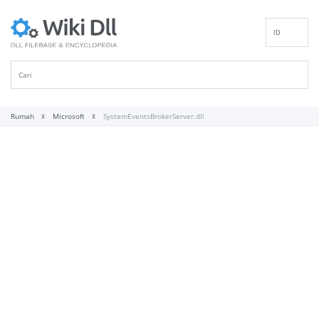
ID
EN
DE
ES
FR
Rumah
Microsoft
SystemEventsBrokerServer.dll
IT
PT
RU
NL
NN
SV
VI
FI