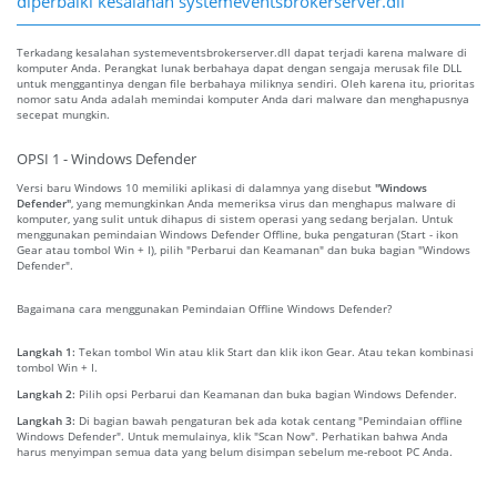
diperbaiki kesalahan systemeventsbrokerserver.dll
Terkadang kesalahan systemeventsbrokerserver.dll dapat terjadi karena malware di
komputer Anda. Perangkat lunak berbahaya dapat dengan sengaja merusak file DLL
untuk menggantinya dengan file berbahaya miliknya sendiri. Oleh karena itu, prioritas
nomor satu Anda adalah memindai komputer Anda dari malware dan menghapusnya
secepat mungkin.
OPSI 1 - Windows Defender
Versi baru Windows 10 memiliki aplikasi di dalamnya yang disebut
"Windows
Defender"
, yang memungkinkan Anda memeriksa virus dan menghapus malware di
komputer, yang sulit untuk dihapus di sistem operasi yang sedang berjalan. Untuk
menggunakan pemindaian Windows Defender Offline, buka pengaturan (Start - ikon
Gear atau tombol Win + I), pilih "Perbarui dan Keamanan" dan buka bagian "Windows
Defender".
Bagaimana cara menggunakan Pemindaian Offline Windows Defender?
Langkah 1:
Tekan tombol Win atau klik Start dan klik ikon Gear. Atau tekan kombinasi
tombol Win + I.
Langkah 2:
Pilih opsi Perbarui dan Keamanan dan buka bagian Windows Defender.
Langkah 3:
Di bagian bawah pengaturan bek ada kotak centang "Pemindaian offline
Windows Defender". Untuk memulainya, klik "Scan Now". Perhatikan bahwa Anda
harus menyimpan semua data yang belum disimpan sebelum me-reboot PC Anda.