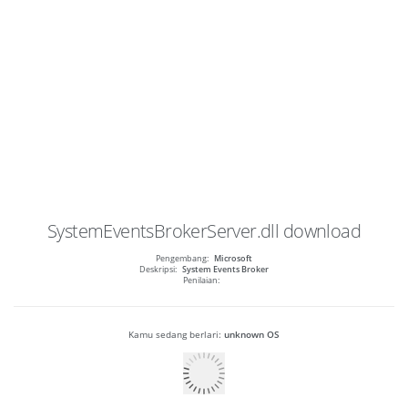
SystemEventsBrokerServer.dll
download
Pengembang:
Microsoft
Deskripsi:
System Events Broker
Penilaian:
Kamu sedang berlari:
unknown OS