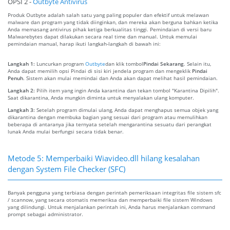
OPSI 2 -
Outbyte Antivirus
Produk Outbyte adalah salah satu yang paling populer dan efektif untuk melawan
malware dan program yang tidak diinginkan, dan mereka akan berguna bahkan ketika
Anda memasang antivirus pihak ketiga berkualitas tinggi. Pemindaian di versi baru
Malwarebytes dapat dilakukan secara real time dan manual. Untuk memulai
pemindaian manual, harap ikuti langkah-langkah di bawah ini:
Langkah 1:
Luncurkan program
Outbyte
dan klik tombol
Pindai Sekarang
. Selain itu,
Anda dapat memilih opsi Pindai di sisi kiri jendela program dan mengeklik
Pindai
Penuh
. Sistem akan mulai memindai dan Anda akan dapat melihat hasil pemindaian.
Langkah 2:
Pilih item yang ingin Anda karantina dan tekan tombol "Karantina Dipilih".
Saat dikarantina, Anda mungkin diminta untuk menyalakan ulang komputer.
Langkah 3:
Setelah program dimulai ulang, Anda dapat menghapus semua objek yang
dikarantina dengan membuka bagian yang sesuai dari program atau memulihkan
beberapa di antaranya jika ternyata setelah mengarantina sesuatu dari perangkat
lunak Anda mulai berfungsi secara tidak benar.
Metode 5: Memperbaiki Wiavideo.dll hilang kesalahan
dengan System File Checker (SFC)
Banyak pengguna yang terbiasa dengan perintah pemeriksaan integritas file sistem sfc
/ scannow, yang secara otomatis memeriksa dan memperbaiki file sistem Windows
yang dilindungi. Untuk menjalankan perintah ini, Anda harus menjalankan command
prompt sebagai administrator.