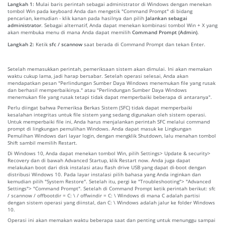
Langkah 1:
Mulai baris perintah sebagai administrator di Windows dengan menekan
tombol Win pada keyboard Anda dan mengetik "Command Prompt" di bidang
pencarian, kemudian - klik kanan pada hasilnya dan pilih
Jalankan sebagai
administrator
. Sebagai alternatif, Anda dapat menekan kombinasi tombol Win + X yang
akan membuka menu di mana Anda dapat memilih
Command Prompt (Admin)
.
Langkah 2:
Ketik
sfc / scannow
saat berada di Command Prompt dan tekan Enter.
Setelah memasukkan perintah, pemeriksaan sistem akan dimulai. Ini akan memakan
waktu cukup lama, jadi harap bersabar. Setelah operasi selesai, Anda akan
mendapatkan pesan "Perlindungan Sumber Daya Windows menemukan file yang rusak
dan berhasil memperbaikinya." atau "Perlindungan Sumber Daya Windows
menemukan file yang rusak tetapi tidak dapat memperbaiki beberapa di antaranya".
Perlu diingat bahwa Pemeriksa Berkas Sistem (SFC) tidak dapat memperbaiki
kesalahan integritas untuk file sistem yang sedang digunakan oleh sistem operasi.
Untuk memperbaiki file ini, Anda harus menjalankan perintah SFC melalui command
prompt di lingkungan pemulihan Windows. Anda dapat masuk ke Lingkungan
Pemulihan Windows dari layar login, dengan mengklik Shutdown, lalu menahan tombol
Shift sambil memilih Restart.
Di Windows 10, Anda dapat menekan tombol Win, pilih Settings> Update & security>
Recovery dan di bawah Advanced Startup, klik Restart now. Anda juga dapat
melakukan boot dari disk instalasi atau flash drive USB yang dapat di-boot dengan
distribusi Windows 10. Pada layar instalasi pilih bahasa yang Anda inginkan dan
kemudian pilih "System Restore". Setelah itu, pergi ke "Troubleshooting"> "Advanced
Settings"> "Command Prompt". Setelah di Command Prompt ketik perintah berikut: sfc
/ scannow / offbootdir = C: \ / offwindir = C: \ Windows di mana C adalah partisi
dengan sistem operasi yang diinstal, dan C: \ Windows adalah jalur ke folder Windows
10.
Operasi ini akan memakan waktu beberapa saat dan penting untuk menunggu sampai