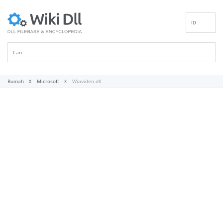
ID
EN
DE
ES
FR
Rumah
Microsoft
Wiavideo.dll
IT
PT
RU
NL
NN
SV
VI
FI