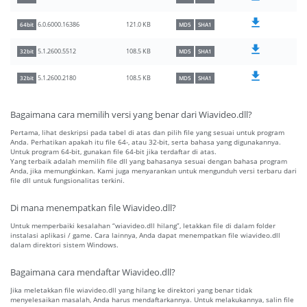
121.0 KB
6.0.6000.16386
64bit
MD5
SHA1
108.5 KB
5.1.2600.5512
32bit
MD5
SHA1
108.5 KB
5.1.2600.2180
32bit
MD5
SHA1
Bagaimana cara memilih versi yang benar dari Wiavideo.dll?
Pertama, lihat deskripsi pada tabel di atas dan pilih file yang sesuai untuk program
Anda. Perhatikan apakah itu file 64-, atau 32-bit, serta bahasa yang digunakannya.
Untuk program 64-bit, gunakan file 64-bit jika terdaftar di atas.
Yang terbaik adalah memilih file dll yang bahasanya sesuai dengan bahasa program
Anda, jika memungkinkan. Kami juga menyarankan untuk mengunduh versi terbaru dari
file dll untuk fungsionalitas terkini.
Di mana menempatkan file Wiavideo.dll?
Untuk memperbaiki kesalahan “wiavideo.dll hilang”, letakkan file di dalam folder
instalasi aplikasi / game. Cara lainnya, Anda dapat menempatkan file wiavideo.dll
dalam direktori sistem Windows.
Bagaimana cara mendaftar Wiavideo.dll?
Jika meletakkan file wiavideo.dll yang hilang ke direktori yang benar tidak
menyelesaikan masalah, Anda harus mendaftarkannya. Untuk melakukannya, salin file