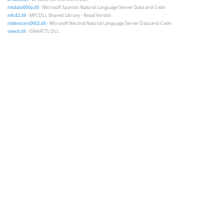
nlsdata000a.dll
- Microsoft Spanish Natural Language Server Data and Code
mfc42.dll
- MFCDLL Shared Library - Retail Version
nlslexicons0002.dll
- Microsoft Neutral Natural Language Server Data and Code
vtwctl.dll
- ISNAPCTL DLL