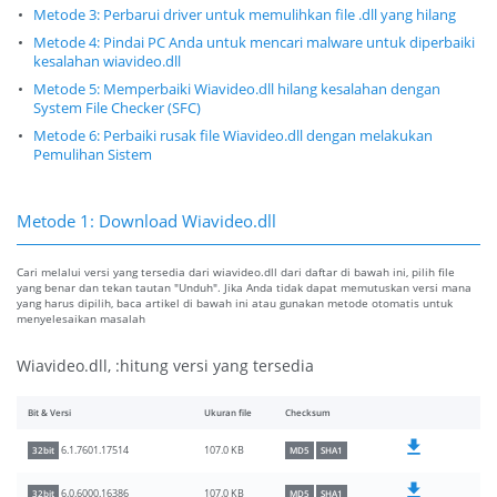
Metode 3: Perbarui driver untuk memulihkan file .dll yang hilang
Metode 4: Pindai PC Anda untuk mencari malware untuk diperbaiki
kesalahan wiavideo.dll
Metode 5: Memperbaiki Wiavideo.dll hilang kesalahan dengan
System File Checker (SFC)
Metode 6: Perbaiki rusak file Wiavideo.dll dengan melakukan
Pemulihan Sistem
Metode 1: Download Wiavideo.dll
Cari melalui versi yang tersedia dari wiavideo.dll dari daftar di bawah ini, pilih file
yang benar dan tekan tautan "Unduh". Jika Anda tidak dapat memutuskan versi mana
yang harus dipilih, baca artikel di bawah ini atau gunakan metode otomatis untuk
menyelesaikan masalah
Wiavideo.dll, :hitung versi yang tersedia
Bit & Versi
Ukuran file
Checksum
107.0 KB
6.1.7601.17514
32bit
MD5
SHA1
107.0 KB
6.0.6000.16386
32bit
MD5
SHA1