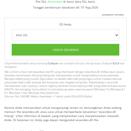
File DLL
ditemukan
di basis data DLL kami.
Tanggal pembaruan database dll:
07 Aug 2026
penawaran istimewa
OS Anda:
UNDUH SEKARANG
Lihat informasi lebih lanjut tentang
Outbyte
dan unistall :instruksi. Harap tinjau Outbyte
EULA
dan
:kebijakan
Klik: unduh untuk mendapatkan alat PC yang disertakan dengan wiavideo.dll. Utilitas akan secara
otomatis menentukan dll yang hilang dan menawarkan untuk menginstalnya secara otomatis.
Menjadi utilitas yang mudah digunakan, ini adalah alternatif yang bagus untuk instalasi manual,
yang telah diakui oleh banyak ahli komputer dan majalah komputer. Keterbatasan: versi trial
menawarkan scan, backup, restore registry windows Anda dalam jumlah yang tidak terbatas secara
GRATIS. Versi lengkap harus dibeli. Ini mendukung sistem operasi seperti Windows 10, Windows 8 /
8.1, Windows 7 dan Windows Vista (64/32 bit).
Ukuran File: 3,04 MB, Waktu download: <1 menit. pada DSL/ADSL/Kabel
Karena Anda memutuskan untuk mengunjungi laman ini, kemungkinan Anda sedang
mencari file wiavideo.dll, atau cara untuk memperbaiki kesalahan “wiavideo.dll
hilang”. Lihat informasi di bawah, yang menjelaskan cara menyelesaikan masalah
Anda. Di halaman ini, Anda juga dapat mengunduh wiavideo.dll file.