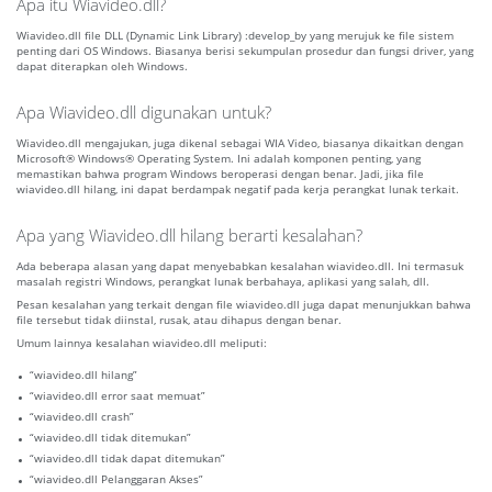
Apa itu Wiavideo.dll?
Wiavideo.dll file DLL (Dynamic Link Library) :develop_by yang merujuk ke file sistem
penting dari OS Windows. Biasanya berisi sekumpulan prosedur dan fungsi driver, yang
dapat diterapkan oleh Windows.
Apa Wiavideo.dll digunakan untuk?
Wiavideo.dll mengajukan, juga dikenal sebagai WIA Video, biasanya dikaitkan dengan
Microsoft® Windows® Operating System. Ini adalah komponen penting, yang
memastikan bahwa program Windows beroperasi dengan benar. Jadi, jika file
wiavideo.dll hilang, ini dapat berdampak negatif pada kerja perangkat lunak terkait.
Apa yang Wiavideo.dll hilang berarti kesalahan?
Ada beberapa alasan yang dapat menyebabkan kesalahan wiavideo.dll. Ini termasuk
masalah registri Windows, perangkat lunak berbahaya, aplikasi yang salah, dll.
Pesan kesalahan yang terkait dengan file wiavideo.dll juga dapat menunjukkan bahwa
file tersebut tidak diinstal, rusak, atau dihapus dengan benar.
Umum lainnya kesalahan wiavideo.dll meliputi:
“wiavideo.dll hilang”
“wiavideo.dll error saat memuat”
“wiavideo.dll crash”
“wiavideo.dll tidak ditemukan”
“wiavideo.dll tidak dapat ditemukan”
“wiavideo.dll Pelanggaran Akses”