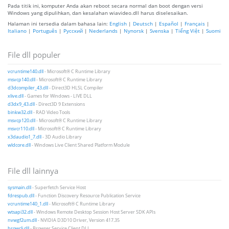
Pada titik ini, komputer Anda akan reboot secara normal dan boot dengan versi
Windows yang dipulihkan, dan kesalahan wiavideo.dll harus diselesaikan.
Halaman ini tersedia dalam bahasa lain:
English
|
Deutsch
|
Español
|
Français
|
Italiano
|
Português
|
Русский
|
Nederlands
|
Nynorsk
|
Svenska
|
Tiếng Việt
|
Suomi
File dll populer
vcruntime140.dll
- Microsoft® C Runtime Library
msvcp140.dll
- Microsoft® C Runtime Library
d3dcompiler_43.dll
- Direct3D HLSL Compiler
xlive.dll
- Games for Windows - LIVE DLL
d3dx9_43.dll
- Direct3D 9 Extensions
binkw32.dll
- RAD Video Tools
msvcp120.dll
- Microsoft® C Runtime Library
msvcr110.dll
- Microsoft® C Runtime Library
x3daudio1_7.dll
- 3D Audio Library
wldcore.dll
- Windows Live Client Shared Platform Module
File dll lainnya
sysmain.dll
- Superfetch Service Host
fdrespub.dll
- Function Discovery Resource Publication Service
vcruntime140_1.dll
- Microsoft® C Runtime Library
wtsapi32.dll
- Windows Remote Desktop Session Host Server SDK APIs
nvwgf2um.dll
- NVIDIA D3D10 Driver, Version 417.35
browcli.dll
- Browser Service Client DLL