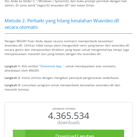
DLL Anda ke folder C: \ Windows \ System32, dan buka prompt perintah dengan hak
admin. Di sana, ketik "regsvr32 wiavideo.dll" dan tekan Enter.
Metode 2: Perbaiki yang hilang kesalahan Wiavideo.dll
secara otomatis
Dengan WikiDll Fixer Anda dapat secara otomatis memperbaiki kesalahan
wiavideo.dll. Utilitas tidak hanya akan mengunduh versi yang benar dari wiavideo.dll
secara gratis dan menyarankan direktori yang tepat untuk menginstalnya tetapi juga
menyelesaikan masalah lain yang terkait dengan file wiavideo.dll.
Langkah 1:
Klik tombol
“Download App. ”
untuk mendapatkan alat otomatis,
disediakan oleh WikiDll.
Langkah 2:
Instal utilitas dengan mengikuti petunjuk penginstalan sederhana.
Langkah 3:
Luncurkan program untuk memperbaiki kesalahan wiavideo.dll dan
masalah lainnya.
penawaran istimewa
4.365.534
downloads
Download
Larutan