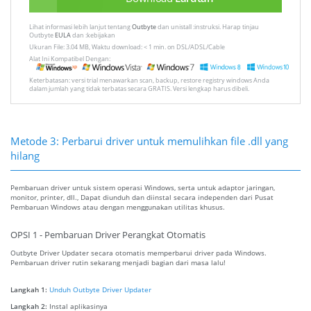
Lihat informasi lebih lanjut tentang
Outbyte
dan unistall :instruksi. Harap tinjau
Outbyte
EULA
dan :kebijakan
Ukuran File: 3.04 MB, Waktu download: < 1 min. on DSL/ADSL/Cable
Alat Ini Kompatibel Dengan:
Keterbatasan: versi trial menawarkan scan, backup, restore registry windows Anda
dalam jumlah yang tidak terbatas secara GRATIS. Versi lengkap harus dibeli.
Metode 3: Perbarui driver untuk memulihkan file .dll yang
hilang
Pembaruan driver untuk sistem operasi Windows, serta untuk adaptor jaringan,
monitor, printer, dll., Dapat diunduh dan diinstal secara independen dari Pusat
Pembaruan Windows atau dengan menggunakan utilitas khusus.
OPSI 1 - Pembaruan Driver Perangkat Otomatis
Outbyte Driver Updater secara otomatis memperbarui driver pada Windows.
Pembaruan driver rutin sekarang menjadi bagian dari masa lalu!
Langkah 1:
Unduh Outbyte Driver Updater
Langkah 2:
Instal aplikasinya