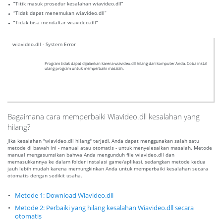
“Titik masuk prosedur kesalahan wiavideo.dll”
“Tidak dapat menemukan wiavideo.dll”
“Tidak bisa mendaftar wiavideo.dll”
wiavideo.dll - System Error
Program tidak dapat dijalankan karena wiavideo.dll hilang dari komputer Anda. Coba instal
ulang program untuk memperbaiki masalah.
Bagaimana cara memperbaiki Wiavideo.dll kesalahan yang
hilang?
Jika kesalahan "wiavideo.dll hilang" terjadi, Anda dapat menggunakan salah satu
metode di bawah ini - manual atau otomatis - untuk menyelesaikan masalah. Metode
manual mengasumsikan bahwa Anda mengunduh file wiavideo.dll dan
memasukkannya ke dalam folder instalasi game/aplikasi, sedangkan metode kedua
jauh lebih mudah karena memungkinkan Anda untuk memperbaiki kesalahan secara
otomatis dengan sedikit usaha.
Metode 1: Download Wiavideo.dll
Metode 2: Perbaiki yang hilang kesalahan Wiavideo.dll secara
otomatis