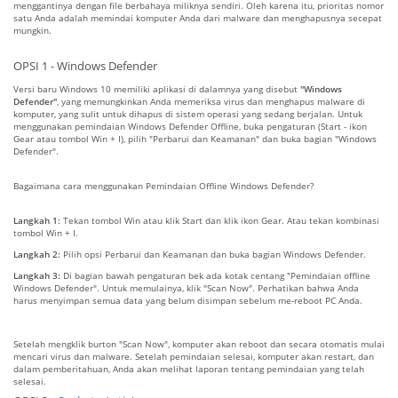
menggantinya dengan file berbahaya miliknya sendiri. Oleh karena itu, prioritas nomor
satu Anda adalah memindai komputer Anda dari malware dan menghapusnya secepat
mungkin.
OPSI 1 - Windows Defender
Versi baru Windows 10 memiliki aplikasi di dalamnya yang disebut
"Windows
Defender"
, yang memungkinkan Anda memeriksa virus dan menghapus malware di
komputer, yang sulit untuk dihapus di sistem operasi yang sedang berjalan. Untuk
menggunakan pemindaian Windows Defender Offline, buka pengaturan (Start - ikon
Gear atau tombol Win + I), pilih "Perbarui dan Keamanan" dan buka bagian "Windows
Defender".
Bagaimana cara menggunakan Pemindaian Offline Windows Defender?
Langkah 1:
Tekan tombol Win atau klik Start dan klik ikon Gear. Atau tekan kombinasi
tombol Win + I.
Langkah 2:
Pilih opsi Perbarui dan Keamanan dan buka bagian Windows Defender.
Langkah 3:
Di bagian bawah pengaturan bek ada kotak centang "Pemindaian offline
Windows Defender". Untuk memulainya, klik "Scan Now". Perhatikan bahwa Anda
harus menyimpan semua data yang belum disimpan sebelum me-reboot PC Anda.
Setelah mengklik burton "Scan Now", komputer akan reboot dan secara otomatis mulai
mencari virus dan malware. Setelah pemindaian selesai, komputer akan restart, dan
dalam pemberitahuan, Anda akan melihat laporan tentang pemindaian yang telah
selesai.