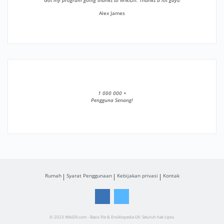
”Got my program going thanks to WikiDll. Thanks a lot guys!”
Alex James
1 000 000 +
Pengguna Senang!
Rumah
Syarat Penggunaan
Kebijakan privasi
Kontak
© 2023 WikiDll.com - Basis file & Ensiklopedia Dll. Seluruh hak cipta.