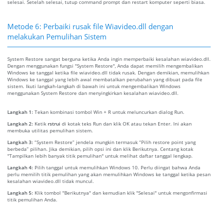
selesai. Setelah selesai, tutup command prompt dan restart komputer seperti biasa.
Metode 6: Perbaiki rusak file Wiavideo.dll dengan
melakukan Pemulihan Sistem
System Restore sangat berguna ketika Anda ingin memperbaiki kesalahan wiavideo.dll.
Dengan menggunakan fungsi "System Restore", Anda dapat memilih mengembalikan
Windows ke tanggal ketika file wiavideo.dll tidak rusak. Dengan demikian, memulihkan
Windows ke tanggal yang lebih awal membatalkan perubahan yang dibuat pada file
sistem. Ikuti langkah-langkah di bawah ini untuk mengembalikan Windows
menggunakan System Restore dan menyingkirkan kesalahan wiavideo.dll.
Langkah 1:
Tekan kombinasi tombol Win + R untuk meluncurkan dialog Run.
Langkah 2:
Ketik
rstrui
di kotak teks Run dan klik OK atau tekan Enter. Ini akan
membuka utilitas pemulihan sistem.
Langkah 3:
“System Restore” jendela mungkin termasuk “Pilih restore point yang
berbeda” pilihan. Jika demikian, pilih opsi ini dan klik Berikutnya. Centang kotak
"Tampilkan lebih banyak titik pemulihan" untuk melihat daftar tanggal lengkap.
Langkah 4:
Pilih tanggal untuk memulihkan Windows 10. Perlu diingat bahwa Anda
perlu memilih titik pemulihan yang akan memulihkan Windows ke tanggal ketika pesan
kesalahan wiavideo.dll tidak muncul.
Langkah 5:
Klik tombol "Berikutnya" dan kemudian klik "Selesai" untuk mengonfirmasi
titik pemulihan Anda.