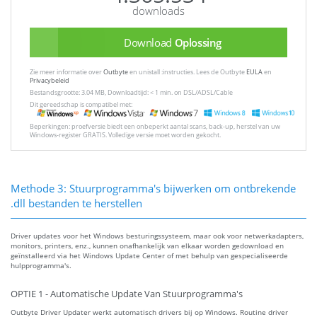
downloads
Download
Oplossing
Zie meer informatie over
Outbyte
en unistall :instructies. Lees de Outbyte
EULA
en
Privacybeleid
Bestandsgrootte: 3.04 MB, Downloadtijd: < 1 min. on DSL/ADSL/Cable
Dit gereedschap is compatibel met:
Beperkingen: proefversie biedt een onbeperkt aantal scans, back-up, herstel van uw
Windows-register GRATIS. Volledige versie moet worden gekocht.
Methode 3: Stuurprogramma's bijwerken om ontbrekende
.dll bestanden te herstellen
Driver updates voor het Windows besturingssysteem, maar ook voor netwerkadapters,
monitors, printers, enz., kunnen onafhankelijk van elkaar worden gedownload en
geïnstalleerd via het Windows Update Center of met behulp van gespecialiseerde
hulpprogramma's.
OPTIE 1 - Automatische Update Van Stuurprogramma's
Outbyte Driver Updater werkt automatisch drivers bij op Windows. Routine driver