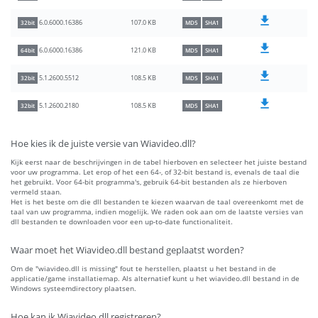
107.0 KB
6.0.6000.16386
32bit
MD5
SHA1
121.0 KB
6.0.6000.16386
64bit
MD5
SHA1
108.5 KB
5.1.2600.5512
32bit
MD5
SHA1
108.5 KB
5.1.2600.2180
32bit
MD5
SHA1
Hoe kies ik de juiste versie van Wiavideo.dll?
Kijk eerst naar de beschrijvingen in de tabel hierboven en selecteer het juiste bestand
voor uw programma. Let erop of het een 64-, of 32-bit bestand is, evenals de taal die
het gebruikt. Voor 64-bit programma's, gebruik 64-bit bestanden als ze hierboven
vermeld staan.
Het is het beste om die dll bestanden te kiezen waarvan de taal overeenkomt met de
taal van uw programma, indien mogelijk. We raden ook aan om de laatste versies van
dll bestanden te downloaden voor een up-to-date functionaliteit.
Waar moet het Wiavideo.dll bestand geplaatst worden?
Om de "wiavideo.dll is missing" fout te herstellen, plaatst u het bestand in de
applicatie/game installatiemap. Als alternatief kunt u het wiavideo.dll bestand in de
Windows systeemdirectory plaatsen.
Hoe kan ik Wiavideo.dll registreren?