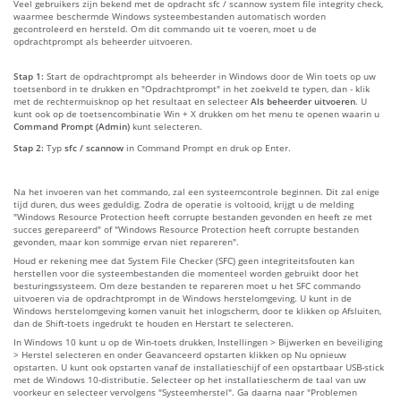
Veel gebruikers zijn bekend met de opdracht sfc / scannow system file integrity check,
waarmee beschermde Windows systeembestanden automatisch worden
gecontroleerd en hersteld. Om dit commando uit te voeren, moet u de
opdrachtprompt als beheerder uitvoeren.
Stap 1:
Start de opdrachtprompt als beheerder in Windows door de Win toets op uw
toetsenbord in te drukken en "Opdrachtprompt" in het zoekveld te typen, dan - klik
met de rechtermuisknop op het resultaat en selecteer
Als beheerder uitvoeren
. U
kunt ook op de toetsencombinatie Win + X drukken om het menu te openen waarin u
Command Prompt (Admin)
kunt selecteren.
Stap 2:
Typ
sfc / scannow
in Command Prompt en druk op Enter.
Na het invoeren van het commando, zal een systeemcontrole beginnen. Dit zal enige
tijd duren, dus wees geduldig. Zodra de operatie is voltooid, krijgt u de melding
"Windows Resource Protection heeft corrupte bestanden gevonden en heeft ze met
succes gerepareerd" of "Windows Resource Protection heeft corrupte bestanden
gevonden, maar kon sommige ervan niet repareren".
Houd er rekening mee dat System File Checker (SFC) geen integriteitsfouten kan
herstellen voor die systeembestanden die momenteel worden gebruikt door het
besturingssysteem. Om deze bestanden te repareren moet u het SFC commando
uitvoeren via de opdrachtprompt in de Windows herstelomgeving. U kunt in de
Windows herstelomgeving komen vanuit het inlogscherm, door te klikken op Afsluiten,
dan de Shift-toets ingedrukt te houden en Herstart te selecteren.
In Windows 10 kunt u op de Win-toets drukken, Instellingen > Bijwerken en beveiliging
> Herstel selecteren en onder Geavanceerd opstarten klikken op Nu opnieuw
opstarten. U kunt ook opstarten vanaf de installatieschijf of een opstartbaar USB-stick
met de Windows 10-distributie. Selecteer op het installatiescherm de taal van uw
voorkeur en selecteer vervolgens "Systeemherstel". Ga daarna naar "Problemen