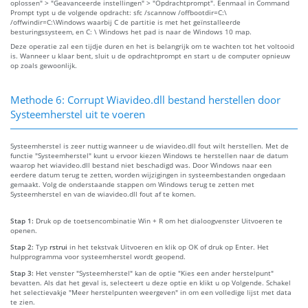
oplossen" > "Geavanceerde instellingen" > "Opdrachtprompt". Eenmaal in Command
Prompt typt u de volgende opdracht: sfc /scannow /offbootdir=C:\
/offwindir=C:\Windows waarbij C de partitie is met het geïnstalleerde
besturingssysteem, en C: \ Windows het pad is naar de Windows 10 map.
Deze operatie zal een tijdje duren en het is belangrijk om te wachten tot het voltooid
is. Wanneer u klaar bent, sluit u de opdrachtprompt en start u de computer opnieuw
op zoals gewoonlijk.
Methode 6: Corrupt Wiavideo.dll bestand herstellen door
Systeemherstel uit te voeren
Systeemherstel is zeer nuttig wanneer u de wiavideo.dll fout wilt herstellen. Met de
functie "Systeemherstel" kunt u ervoor kiezen Windows te herstellen naar de datum
waarop het wiavideo.dll bestand niet beschadigd was. Door Windows naar een
eerdere datum terug te zetten, worden wijzigingen in systeembestanden ongedaan
gemaakt. Volg de onderstaande stappen om Windows terug te zetten met
Systeemherstel en van de wiavideo.dll fout af te komen.
Stap 1:
Druk op de toetsencombinatie Win + R om het dialoogvenster Uitvoeren te
openen.
Stap 2:
Typ
rstrui
in het tekstvak Uitvoeren en klik op OK of druk op Enter. Het
hulpprogramma voor systeemherstel wordt geopend.
Stap 3:
Het venster "Systeemherstel" kan de optie "Kies een ander herstelpunt"
bevatten. Als dat het geval is, selecteert u deze optie en klikt u op Volgende. Schakel
het selectievakje "Meer herstelpunten weergeven" in om een volledige lijst met data
te zien.