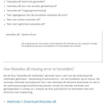
“wiavideo.dll werd niet gevonden”
“wiavideo.dll kon niet worden gelokaliseerd”
“wiavideo.dll Toegangsovertreding”
“Het ingangspunt van de procedure wiavideo.dll error”
“Kan niet vinden wiavideo.dll”
“Kan niet registreren wiavideo.dll”
wiavideo.dll - System Error
Het programma kan niet starten omdat wiavideo.dll ontbreekt op uw computer. Probeer
het programma opnieuw te installeren om het probleem op te lossen.
Hoe Wiavideo.dll missing error te herstellen?
Als de fout "wiavideo.dll ontbreekt" optreedt, kunt u een van de onderstaande
methodes gebruiken - handmatig of automatisch - om het probleem op te lossen. De
manuele methode veronderstelt dat u het wiavideo.dll bestand downloadt en het in
de spel/toepassingsinstallatiemap plaatst, terwijl de tweede methode veel
gemakkelijker is omdat ze u toelaat de fout automatisch te herstellen met een
minimum aan inspanning.
Methode 1: Download Wiavideo.dll