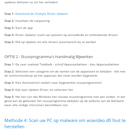
updates behoren nu tot het verleden!
Stap 1:
Download de Outbyte Driver Updater
Stap 2:
Installeer de toepassing
Stap 3:
Start de app
Stap 4:
Driver Updater scant uw systeem op verouderde en ontbrekende drivers
Stap 5:
Klik op Update om alle drivers automatisch bij te werken
OPTIE 2 - Stuurprogramma's Handmatig Bijwerken
Stap 1:
Ga naar zoekvak Taakbalk - schrijf Apparaatbeheer - kies Apparaatbeheer
Stap 2:
Selecteer een categorie om de namen van de apparaten te bekijken - klik met
de rechtermuisknop op het apparaat dat moet worden bijgewerkt
Stap 3:
Kies Automatisch zoeken naar bijgewerkte stuurprogramma's
Stap 4:
Kijk naar Update Driver, en selecteer het
Stap 5:
Het kan zijn dat Windows het nieuwe stuurprogramma niet kan vinden. In dat
geval kan de gebruiker het stuurprogramma bekijken op de website van de fabrikant,
waar alle nodige instructies beschikbaar zijn
Methode 4: Scan uw PC op malware om wiavideo.dll fout te
herstellen