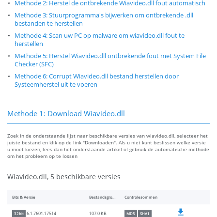
Methode 2: Herstel de ontbrekende Wiavideo.dll fout automatisch
Methode 3: Stuurprogramma's bijwerken om ontbrekende .dll
bestanden te herstellen
Methode 4: Scan uw PC op malware om wiavideo.dll fout te
herstellen
Methode 5: Herstel Wiavideo.dll ontbrekende fout met System File
Checker (SFC)
Methode 6: Corrupt Wiavideo.dll bestand herstellen door
Systeemherstel uit te voeren
Methode 1: Download Wiavideo.dll
Zoek in de onderstaande lijst naar beschikbare versies van wiavideo.dll, selecteer het
juiste bestand en klik op de link "Downloaden". Als u niet kunt beslissen welke versie
u moet kiezen, lees dan het onderstaande artikel of gebruik de automatische methode
om het probleem op te lossen
Wiavideo.dll, 5 beschikbare versies
Bits & Versie
Bestandsgrootte
Controlesommen
107.0 KB
6.1.7601.17514
32bit
MD5
SHA1