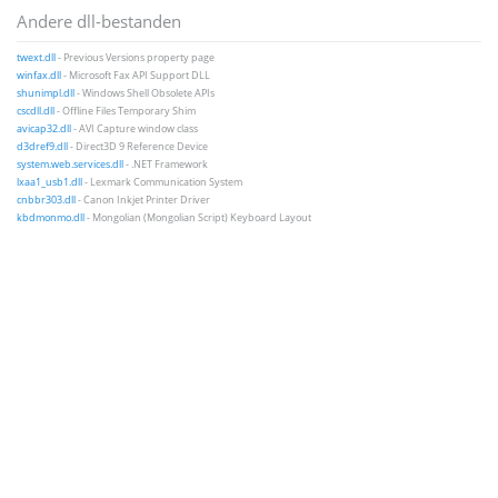
Andere dll-bestanden
twext.dll
- Previous Versions property page
winfax.dll
- Microsoft Fax API Support DLL
shunimpl.dll
- Windows Shell Obsolete APIs
cscdll.dll
- Offline Files Temporary Shim
avicap32.dll
- AVI Capture window class
d3dref9.dll
- Direct3D 9 Reference Device
system.web.services.dll
- .NET Framework
lxaa1_usb1.dll
- Lexmark Communication System
cnbbr303.dll
- Canon Inkjet Printer Driver
kbdmonmo.dll
- Mongolian (Mongolian Script) Keyboard Layout