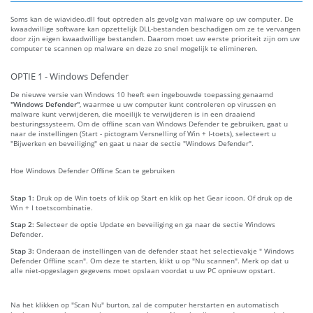
Soms kan de wiavideo.dll fout optreden als gevolg van malware op uw computer. De
kwaadwillige software kan opzettelijk DLL-bestanden beschadigen om ze te vervangen
door zijn eigen kwaadwillige bestanden. Daarom moet uw eerste prioriteit zijn om uw
computer te scannen op malware en deze zo snel mogelijk te elimineren.
OPTIE 1 - Windows Defender
De nieuwe versie van Windows 10 heeft een ingebouwde toepassing genaamd
"Windows Defender"
, waarmee u uw computer kunt controleren op virussen en
malware kunt verwijderen, die moeilijk te verwijderen is in een draaiend
besturingssysteem. Om de offline scan van Windows Defender te gebruiken, gaat u
naar de instellingen (Start - pictogram Versnelling of Win + I-toets), selecteert u
"Bijwerken en beveiliging" en gaat u naar de sectie "Windows Defender".
Hoe Windows Defender Offline Scan te gebruiken
Stap 1:
Druk op de Win toets of klik op Start en klik op het Gear icoon. Of druk op de
Win + I toetscombinatie.
Stap 2:
Selecteer de optie Update en beveiliging en ga naar de sectie Windows
Defender.
Stap 3:
Onderaan de instellingen van de defender staat het selectievakje " Windows
Defender Offline scan". Om deze te starten, klikt u op "Nu scannen". Merk op dat u
alle niet-opgeslagen gegevens moet opslaan voordat u uw PC opnieuw opstart.
Na het klikken op "Scan Nu" burton, zal de computer herstarten en automatisch