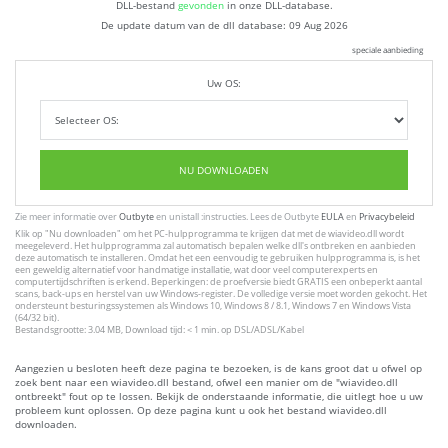
DLL-bestand
gevonden
in onze DLL-database.
De update datum van de dll database:
09 Aug 2026
speciale aanbieding
Uw OS:
NU DOWNLOADEN
Zie meer informatie over
Outbyte
en unistall :instructies. Lees de Outbyte
EULA
en
Privacybeleid
Klik op
"Nu downloaden"
om het PC-hulpprogramma te krijgen dat met de wiavideo.dll wordt
meegeleverd. Het hulpprogramma zal automatisch bepalen welke dll's ontbreken en aanbieden
deze automatisch te installeren. Omdat het een eenvoudig te gebruiken hulpprogramma is, is het
een geweldig alternatief voor handmatige installatie, wat door veel computerexperts en
computertijdschriften is erkend. Beperkingen: de proefversie biedt GRATIS een onbeperkt aantal
scans, back-ups en herstel van uw Windows-register. De volledige versie moet worden gekocht. Het
ondersteunt besturingssystemen als Windows 10, Windows 8 / 8.1, Windows 7 en Windows Vista
(64/32 bit).
Bestandsgrootte: 3.04 MB, Download tijd: < 1 min. op DSL/ADSL/Kabel
Aangezien u besloten heeft deze pagina te bezoeken, is de kans groot dat u ofwel op
zoek bent naar een wiavideo.dll bestand, ofwel een manier om de "wiavideo.dll
ontbreekt" fout op te lossen. Bekijk de onderstaande informatie, die uitlegt hoe u uw
probleem kunt oplossen. Op deze pagina kunt u ook het bestand wiavideo.dll
downloaden.