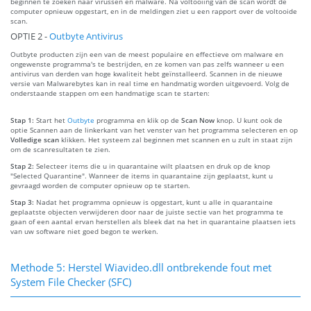
beginnen te zoeken naar virussen en malware. Na voltooiing van de scan wordt de
computer opnieuw opgestart, en in de meldingen ziet u een rapport over de voltooide
scan.
OPTIE 2 -
Outbyte Antivirus
Outbyte producten zijn een van de meest populaire en effectieve om malware en
ongewenste programma's te bestrijden, en ze komen van pas zelfs wanneer u een
antivirus van derden van hoge kwaliteit hebt geïnstalleerd. Scannen in de nieuwe
versie van Malwarebytes kan in real time en handmatig worden uitgevoerd. Volg de
onderstaande stappen om een handmatige scan te starten:
Stap 1:
Start het
Outbyte
programma en klik op de
Scan Now
knop. U kunt ook de
optie Scannen aan de linkerkant van het venster van het programma selecteren en op
Volledige scan
klikken. Het systeem zal beginnen met scannen en u zult in staat zijn
om de scanresultaten te zien.
Stap 2:
Selecteer items die u in quarantaine wilt plaatsen en druk op de knop
"Selected Quarantine". Wanneer de items in quarantaine zijn geplaatst, kunt u
gevraagd worden de computer opnieuw op te starten.
Stap 3:
Nadat het programma opnieuw is opgestart, kunt u alle in quarantaine
geplaatste objecten verwijderen door naar de juiste sectie van het programma te
gaan of een aantal ervan herstellen als bleek dat na het in quarantaine plaatsen iets
van uw software niet goed begon te werken.
Methode 5: Herstel Wiavideo.dll ontbrekende fout met
System File Checker (SFC)