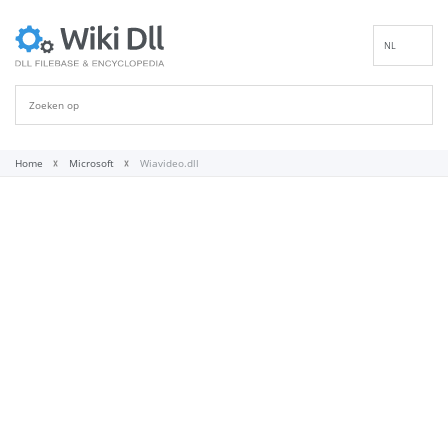
NL
EN
DE
ES
FR
Home
Microsoft
Wiavideo.dll
IT
PT
RU
ID
NN
SV
VI
FI