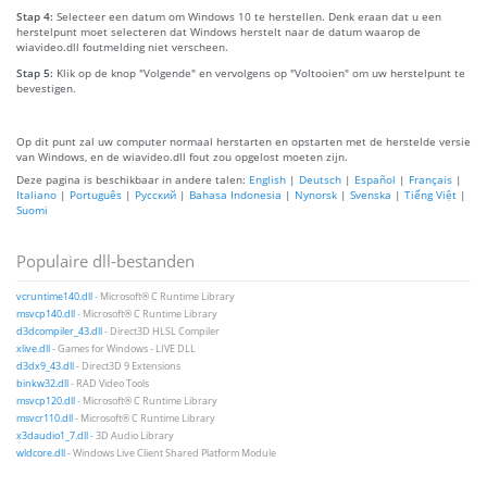
Stap 4:
Selecteer een datum om Windows 10 te herstellen. Denk eraan dat u een
herstelpunt moet selecteren dat Windows herstelt naar de datum waarop de
wiavideo.dll foutmelding niet verscheen.
Stap 5:
Klik op de knop "Volgende" en vervolgens op "Voltooien" om uw herstelpunt te
bevestigen.
Op dit punt zal uw computer normaal herstarten en opstarten met de herstelde versie
van Windows, en de wiavideo.dll fout zou opgelost moeten zijn.
Deze pagina is beschikbaar in andere talen:
English
|
Deutsch
|
Español
|
Français
|
Italiano
|
Português
|
Русский
|
Bahasa Indonesia
|
Nynorsk
|
Svenska
|
Tiếng Việt
|
Suomi
Populaire dll-bestanden
vcruntime140.dll
- Microsoft® C Runtime Library
msvcp140.dll
- Microsoft® C Runtime Library
d3dcompiler_43.dll
- Direct3D HLSL Compiler
xlive.dll
- Games for Windows - LIVE DLL
d3dx9_43.dll
- Direct3D 9 Extensions
binkw32.dll
- RAD Video Tools
msvcp120.dll
- Microsoft® C Runtime Library
msvcr110.dll
- Microsoft® C Runtime Library
x3daudio1_7.dll
- 3D Audio Library
wldcore.dll
- Windows Live Client Shared Platform Module