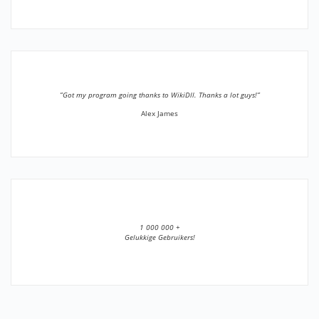
”Got my program going thanks to WikiDll. Thanks a lot guys!”
Alex James
1 000 000 +
Gelukkige Gebruikers!