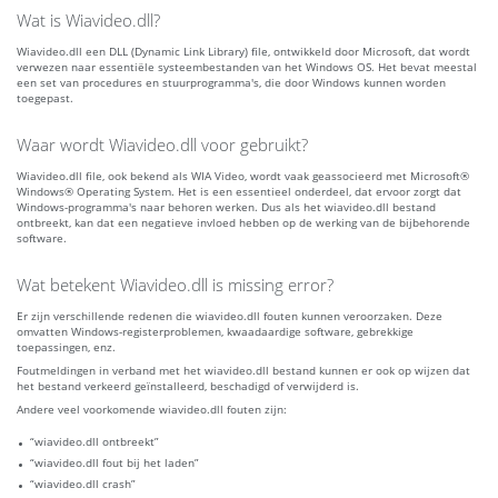
Wat is Wiavideo.dll?
Wiavideo.dll een DLL (Dynamic Link Library) file, ontwikkeld door Microsoft, dat wordt
verwezen naar essentiële systeembestanden van het Windows OS. Het bevat meestal
een set van procedures en stuurprogramma's, die door Windows kunnen worden
toegepast.
Waar wordt Wiavideo.dll voor gebruikt?
Wiavideo.dll file, ook bekend als WIA Video, wordt vaak geassocieerd met Microsoft®
Windows® Operating System. Het is een essentieel onderdeel, dat ervoor zorgt dat
Windows-programma's naar behoren werken. Dus als het wiavideo.dll bestand
ontbreekt, kan dat een negatieve invloed hebben op de werking van de bijbehorende
software.
Wat betekent Wiavideo.dll is missing error?
Er zijn verschillende redenen die wiavideo.dll fouten kunnen veroorzaken. Deze
omvatten Windows-registerproblemen, kwaadaardige software, gebrekkige
toepassingen, enz.
Foutmeldingen in verband met het wiavideo.dll bestand kunnen er ook op wijzen dat
het bestand verkeerd geïnstalleerd, beschadigd of verwijderd is.
Andere veel voorkomende wiavideo.dll fouten zijn:
“wiavideo.dll ontbreekt”
“wiavideo.dll fout bij het laden”
“wiavideo.dll crash”