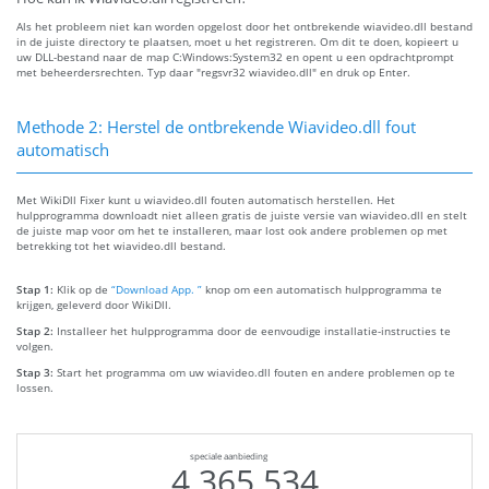
Als het probleem niet kan worden opgelost door het ontbrekende wiavideo.dll bestand
in de juiste directory te plaatsen, moet u het registreren. Om dit te doen, kopieert u
uw DLL-bestand naar de map C:Windows:System32 en opent u een opdrachtprompt
met beheerdersrechten. Typ daar "regsvr32 wiavideo.dll" en druk op Enter.
Methode 2: Herstel de ontbrekende Wiavideo.dll fout
automatisch
Met WikiDll Fixer kunt u wiavideo.dll fouten automatisch herstellen. Het
hulpprogramma downloadt niet alleen gratis de juiste versie van wiavideo.dll en stelt
de juiste map voor om het te installeren, maar lost ook andere problemen op met
betrekking tot het wiavideo.dll bestand.
Stap 1:
Klik op de
“Download App. ”
knop om een automatisch hulpprogramma te
krijgen, geleverd door WikiDll.
Stap 2:
Installeer het hulpprogramma door de eenvoudige installatie-instructies te
volgen.
Stap 3:
Start het programma om uw wiavideo.dll fouten en andere problemen op te
lossen.
speciale aanbieding
4.365.534