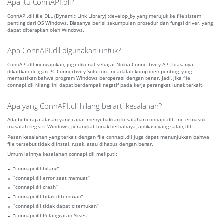
Apa itu ConnAPI.dll?
ConnAPI.dll file DLL (Dynamic Link Library) :develop_by yang merujuk ke file sistem
penting dari OS Windows. Biasanya berisi sekumpulan prosedur dan fungsi driver, yang
dapat diterapkan oleh Windows.
Apa ConnAPI.dll digunakan untuk?
ConnAPI.dll mengajukan, juga dikenal sebagai Nokia Connectivity API, biasanya
dikaitkan dengan PC Connectivity Solution. Ini adalah komponen penting, yang
memastikan bahwa program Windows beroperasi dengan benar. Jadi, jika file
connapi.dll hilang, ini dapat berdampak negatif pada kerja perangkat lunak terkait.
Apa yang ConnAPI.dll hilang berarti kesalahan?
Ada beberapa alasan yang dapat menyebabkan kesalahan connapi.dll. Ini termasuk
masalah registri Windows, perangkat lunak berbahaya, aplikasi yang salah, dll.
Pesan kesalahan yang terkait dengan file connapi.dll juga dapat menunjukkan bahwa
file tersebut tidak diinstal, rusak, atau dihapus dengan benar.
Umum lainnya kesalahan connapi.dll meliputi:
“connapi.dll hilang”
“connapi.dll error saat memuat”
“connapi.dll crash”
“connapi.dll tidak ditemukan”
“connapi.dll tidak dapat ditemukan”
“connapi.dll Pelanggaran Akses”