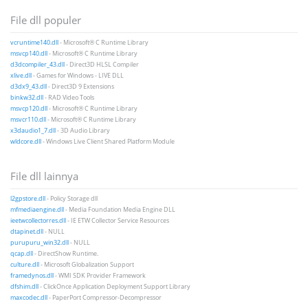
File dll populer
vcruntime140.dll
- Microsoft® C Runtime Library
msvcp140.dll
- Microsoft® C Runtime Library
d3dcompiler_43.dll
- Direct3D HLSL Compiler
xlive.dll
- Games for Windows - LIVE DLL
d3dx9_43.dll
- Direct3D 9 Extensions
binkw32.dll
- RAD Video Tools
msvcp120.dll
- Microsoft® C Runtime Library
msvcr110.dll
- Microsoft® C Runtime Library
x3daudio1_7.dll
- 3D Audio Library
wldcore.dll
- Windows Live Client Shared Platform Module
File dll lainnya
l2gpstore.dll
- Policy Storage dll
mfmediaengine.dll
- Media Foundation Media Engine DLL
ieetwcollectorres.dll
- IE ETW Collector Service Resources
dtapinet.dll
- NULL
purupuru_win32.dll
- NULL
qcap.dll
- DirectShow Runtime.
culture.dll
- Microsoft Globalization Support
framedynos.dll
- WMI SDK Provider Framework
dfshim.dll
- ClickOnce Application Deployment Support Library
maxcodec.dll
- PaperPort Compressor-Decompressor