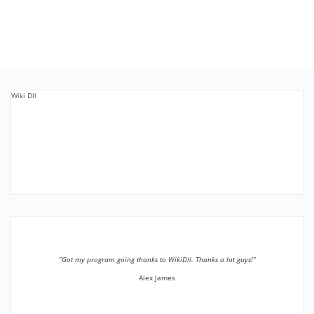
Wiki Dll
”Got my program going thanks to WikiDll. Thanks a lot guys!”
Alex James