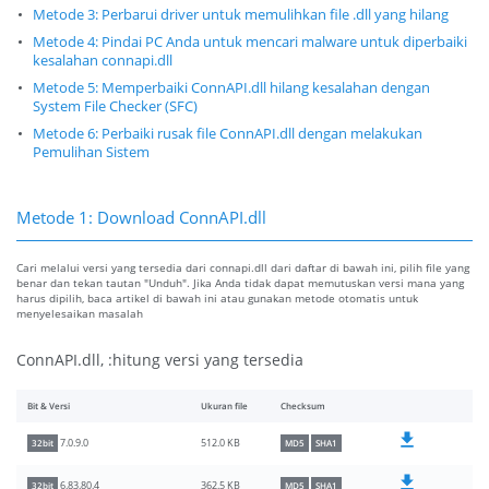
Metode 3: Perbarui driver untuk memulihkan file .dll yang hilang
Metode 4: Pindai PC Anda untuk mencari malware untuk diperbaiki
kesalahan connapi.dll
Metode 5: Memperbaiki ConnAPI.dll hilang kesalahan dengan
System File Checker (SFC)
Metode 6: Perbaiki rusak file ConnAPI.dll dengan melakukan
Pemulihan Sistem
Metode 1: Download ConnAPI.dll
Cari melalui versi yang tersedia dari connapi.dll dari daftar di bawah ini, pilih file yang
benar dan tekan tautan "Unduh". Jika Anda tidak dapat memutuskan versi mana yang
harus dipilih, baca artikel di bawah ini atau gunakan metode otomatis untuk
menyelesaikan masalah
ConnAPI.dll, :hitung versi yang tersedia
Bit & Versi
Ukuran file
Checksum
512.0 KB
7.0.9.0
32bit
MD5
SHA1
362.5 KB
6.83.80.4
32bit
MD5
SHA1