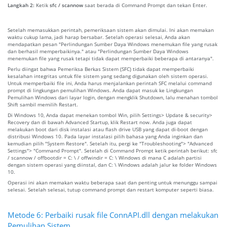
Langkah 2:
Ketik
sfc / scannow
saat berada di Command Prompt dan tekan Enter.
Setelah memasukkan perintah, pemeriksaan sistem akan dimulai. Ini akan memakan
waktu cukup lama, jadi harap bersabar. Setelah operasi selesai, Anda akan
mendapatkan pesan "Perlindungan Sumber Daya Windows menemukan file yang rusak
dan berhasil memperbaikinya." atau "Perlindungan Sumber Daya Windows
menemukan file yang rusak tetapi tidak dapat memperbaiki beberapa di antaranya".
Perlu diingat bahwa Pemeriksa Berkas Sistem (SFC) tidak dapat memperbaiki
kesalahan integritas untuk file sistem yang sedang digunakan oleh sistem operasi.
Untuk memperbaiki file ini, Anda harus menjalankan perintah SFC melalui command
prompt di lingkungan pemulihan Windows. Anda dapat masuk ke Lingkungan
Pemulihan Windows dari layar login, dengan mengklik Shutdown, lalu menahan tombol
Shift sambil memilih Restart.
Di Windows 10, Anda dapat menekan tombol Win, pilih Settings> Update & security>
Recovery dan di bawah Advanced Startup, klik Restart now. Anda juga dapat
melakukan boot dari disk instalasi atau flash drive USB yang dapat di-boot dengan
distribusi Windows 10. Pada layar instalasi pilih bahasa yang Anda inginkan dan
kemudian pilih "System Restore". Setelah itu, pergi ke "Troubleshooting"> "Advanced
Settings"> "Command Prompt". Setelah di Command Prompt ketik perintah berikut: sfc
/ scannow / offbootdir = C: \ / offwindir = C: \ Windows di mana C adalah partisi
dengan sistem operasi yang diinstal, dan C: \ Windows adalah jalur ke folder Windows
10.
Operasi ini akan memakan waktu beberapa saat dan penting untuk menunggu sampai
selesai. Setelah selesai, tutup command prompt dan restart komputer seperti biasa.
Metode 6: Perbaiki rusak file ConnAPI.dll dengan melakukan
Pemulihan Sistem