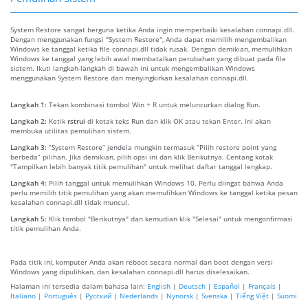
System Restore sangat berguna ketika Anda ingin memperbaiki kesalahan connapi.dll.
Dengan menggunakan fungsi "System Restore", Anda dapat memilih mengembalikan
Windows ke tanggal ketika file connapi.dll tidak rusak. Dengan demikian, memulihkan
Windows ke tanggal yang lebih awal membatalkan perubahan yang dibuat pada file
sistem. Ikuti langkah-langkah di bawah ini untuk mengembalikan Windows
menggunakan System Restore dan menyingkirkan kesalahan connapi.dll.
Langkah 1:
Tekan kombinasi tombol Win + R untuk meluncurkan dialog Run.
Langkah 2:
Ketik
rstrui
di kotak teks Run dan klik OK atau tekan Enter. Ini akan
membuka utilitas pemulihan sistem.
Langkah 3:
“System Restore” jendela mungkin termasuk “Pilih restore point yang
berbeda” pilihan. Jika demikian, pilih opsi ini dan klik Berikutnya. Centang kotak
"Tampilkan lebih banyak titik pemulihan" untuk melihat daftar tanggal lengkap.
Langkah 4:
Pilih tanggal untuk memulihkan Windows 10. Perlu diingat bahwa Anda
perlu memilih titik pemulihan yang akan memulihkan Windows ke tanggal ketika pesan
kesalahan connapi.dll tidak muncul.
Langkah 5:
Klik tombol "Berikutnya" dan kemudian klik "Selesai" untuk mengonfirmasi
titik pemulihan Anda.
Pada titik ini, komputer Anda akan reboot secara normal dan boot dengan versi
Windows yang dipulihkan, dan kesalahan connapi.dll harus diselesaikan.
Halaman ini tersedia dalam bahasa lain:
English
|
Deutsch
|
Español
|
Français
|
Italiano
|
Português
|
Русский
|
Nederlands
|
Nynorsk
|
Svenska
|
Tiếng Việt
|
Suomi