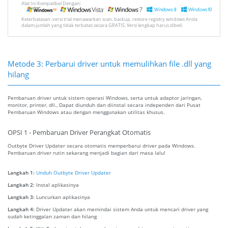
Alat Ini Kompatibel Dengan:
Keterbatasan: versi trial menawarkan scan, backup, restore registry windows Anda
dalam jumlah yang tidak terbatas secara GRATIS. Versi lengkap harus dibeli.
Metode 3: Perbarui driver untuk memulihkan file .dll yang
hilang
Pembaruan driver untuk sistem operasi Windows, serta untuk adaptor jaringan,
monitor, printer, dll., Dapat diunduh dan diinstal secara independen dari Pusat
Pembaruan Windows atau dengan menggunakan utilitas khusus.
OPSI 1 - Pembaruan Driver Perangkat Otomatis
Outbyte Driver Updater secara otomatis memperbarui driver pada Windows.
Pembaruan driver rutin sekarang menjadi bagian dari masa lalu!
Langkah 1:
Unduh Outbyte Driver Updater
Langkah 2:
Instal aplikasinya
Langkah 3:
Luncurkan aplikasinya
Langkah 4:
Driver Updater akan memindai sistem Anda untuk mencari driver yang
sudah ketinggalan zaman dan hilang