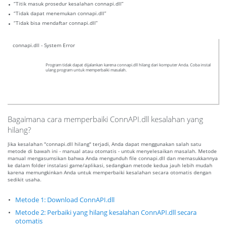
“Titik masuk prosedur kesalahan connapi.dll”
“Tidak dapat menemukan connapi.dll”
“Tidak bisa mendaftar connapi.dll”
connapi.dll - System Error
Program tidak dapat dijalankan karena connapi.dll hilang dari komputer Anda. Coba instal
ulang program untuk memperbaiki masalah.
Bagaimana cara memperbaiki ConnAPI.dll kesalahan yang
hilang?
Jika kesalahan "connapi.dll hilang" terjadi, Anda dapat menggunakan salah satu
metode di bawah ini - manual atau otomatis - untuk menyelesaikan masalah. Metode
manual mengasumsikan bahwa Anda mengunduh file connapi.dll dan memasukkannya
ke dalam folder instalasi game/aplikasi, sedangkan metode kedua jauh lebih mudah
karena memungkinkan Anda untuk memperbaiki kesalahan secara otomatis dengan
sedikit usaha.
Metode 1: Download ConnAPI.dll
Metode 2: Perbaiki yang hilang kesalahan ConnAPI.dll secara
otomatis