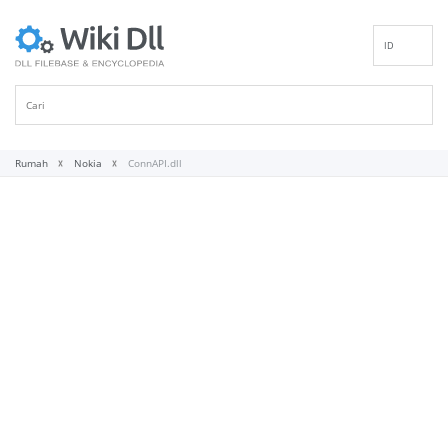
ID
EN
DE
ES
FR
Rumah
Nokia
ConnAPI.dll
IT
PT
RU
NL
NN
SV
VI
FI