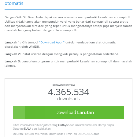
otomatis
Dengan WikiDll Fixer Anda dapat secara otomatis memperbaiki kesalahan connapi.dll.
Utilitas tidak hanya akan mengunduh versi yang benar dari connapi.dll secara gratis
dan menyarankan direktori yang tepat untuk menginstalnya tetapi juga menyelesaikan
masalah lain yang terkait dengan file connapi.dll.
Langkah 1:
Klik tombol
“Download App. ”
untuk mendapatkan alat otomatis,
disediakan oleh WikiDll.
Langkah 2:
Instal utilitas dengan mengikuti petunjuk penginstalan sederhana.
Langkah 3:
Luncurkan program untuk memperbaiki kesalahan connapi.dll dan masalah
lainnya.
penawaran istimewa
4.365.534
downloads
Download
Larutan
Lihat informasi lebih lanjut tentang
Outbyte
dan unistall :instruksi. Harap tinjau
Outbyte
EULA
dan :kebijakan
Ukuran File: 3.04 MB, Waktu download: < 1 min. on DSL/ADSL/Cable