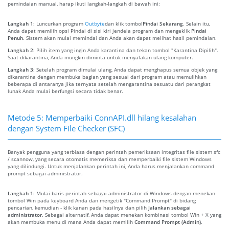
pemindaian manual, harap ikuti langkah-langkah di bawah ini:
Langkah 1:
Luncurkan program
Outbyte
dan klik tombol
Pindai Sekarang
. Selain itu,
Anda dapat memilih opsi Pindai di sisi kiri jendela program dan mengeklik
Pindai
Penuh
. Sistem akan mulai memindai dan Anda akan dapat melihat hasil pemindaian.
Langkah 2:
Pilih item yang ingin Anda karantina dan tekan tombol "Karantina Dipilih".
Saat dikarantina, Anda mungkin diminta untuk menyalakan ulang komputer.
Langkah 3:
Setelah program dimulai ulang, Anda dapat menghapus semua objek yang
dikarantina dengan membuka bagian yang sesuai dari program atau memulihkan
beberapa di antaranya jika ternyata setelah mengarantina sesuatu dari perangkat
lunak Anda mulai berfungsi secara tidak benar.
Metode 5: Memperbaiki ConnAPI.dll hilang kesalahan
dengan System File Checker (SFC)
Banyak pengguna yang terbiasa dengan perintah pemeriksaan integritas file sistem sfc
/ scannow, yang secara otomatis memeriksa dan memperbaiki file sistem Windows
yang dilindungi. Untuk menjalankan perintah ini, Anda harus menjalankan command
prompt sebagai administrator.
Langkah 1:
Mulai baris perintah sebagai administrator di Windows dengan menekan
tombol Win pada keyboard Anda dan mengetik "Command Prompt" di bidang
pencarian, kemudian - klik kanan pada hasilnya dan pilih
Jalankan sebagai
administrator
. Sebagai alternatif, Anda dapat menekan kombinasi tombol Win + X yang
akan membuka menu di mana Anda dapat memilih
Command Prompt (Admin)
.