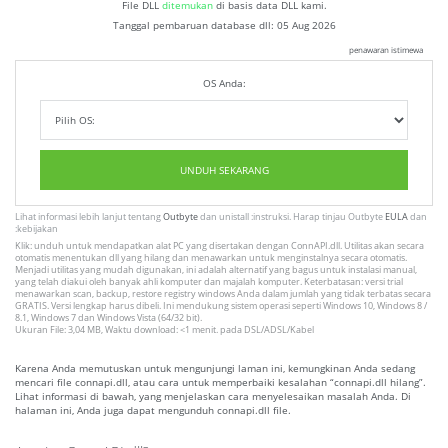
File DLL
ditemukan
di basis data DLL kami.
Tanggal pembaruan database dll:
05 Aug 2026
penawaran istimewa
OS Anda:
UNDUH SEKARANG
Lihat informasi lebih lanjut tentang
Outbyte
dan unistall :instruksi. Harap tinjau Outbyte
EULA
dan
:kebijakan
Klik: unduh untuk mendapatkan alat PC yang disertakan dengan ConnAPI.dll. Utilitas akan secara
otomatis menentukan dll yang hilang dan menawarkan untuk menginstalnya secara otomatis.
Menjadi utilitas yang mudah digunakan, ini adalah alternatif yang bagus untuk instalasi manual,
yang telah diakui oleh banyak ahli komputer dan majalah komputer. Keterbatasan: versi trial
menawarkan scan, backup, restore registry windows Anda dalam jumlah yang tidak terbatas secara
GRATIS. Versi lengkap harus dibeli. Ini mendukung sistem operasi seperti Windows 10, Windows 8 /
8.1, Windows 7 dan Windows Vista (64/32 bit).
Ukuran File: 3,04 MB, Waktu download: <1 menit. pada DSL/ADSL/Kabel
Karena Anda memutuskan untuk mengunjungi laman ini, kemungkinan Anda sedang
mencari file connapi.dll, atau cara untuk memperbaiki kesalahan “connapi.dll hilang”.
Lihat informasi di bawah, yang menjelaskan cara menyelesaikan masalah Anda. Di
halaman ini, Anda juga dapat mengunduh connapi.dll file.