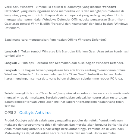
Versi baru Windows 10 memiliki aplikasi di dalamnya yang disebut
"Windows
Defender"
, yang memungkinkan Anda memeriksa virus dan menghapus malware di
komputer, yang sulit untuk dihapus di sistem operasi yang sedang berjalan. Untuk
menggunakan pemindaian Windows Defender Offline, buka pengaturan (Start - ikon
Gear atau tombol Win + I), pilih "Perbarui dan Keamanan" dan buka bagian "Windows
Defender".
Bagaimana cara menggunakan Pemindaian Offline Windows Defender?
Langkah 1:
Tekan tombol Win atau klik Start dan klik ikon Gear. Atau tekan kombinasi
tombol Win + I.
Langkah 2:
Pilih opsi Perbarui dan Keamanan dan buka bagian Windows Defender.
Langkah 3:
Di bagian bawah pengaturan bek ada kotak centang "Pemindaian offline
Windows Defender". Untuk memulainya, klik "Scan Now". Perhatikan bahwa Anda
harus menyimpan semua data yang belum disimpan sebelum me-reboot PC Anda.
Setelah mengklik burton "Scan Now", komputer akan reboot dan secara otomatis mulai
mencari virus dan malware. Setelah pemindaian selesai, komputer akan restart, dan
dalam pemberitahuan, Anda akan melihat laporan tentang pemindaian yang telah
selesai.
OPSI 2 -
Outbyte Antivirus
Produk Outbyte adalah salah satu yang paling populer dan efektif untuk melawan
malware dan program yang tidak diinginkan, dan mereka akan berguna bahkan ketika
Anda memasang antivirus pihak ketiga berkualitas tinggi. Pemindaian di versi baru
Malwarebytes dapat dilakukan secara real time dan manual. Untuk memulai