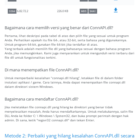
226.0 KB
6.82.72.2
32bit
MD5
SHA1
Bagaimana cara memilih versi yang benar dari ConnAPI.dll?
Pertama, lihat deskripsi pada tabel di atas dan pilih file yang sesuai untuk program
Anda. Perhatikan apakah itu file 64-, atau 32-bit, serta bahasa yang digunakannya.
Untuk program 64-bit, gunakan file 64-bit jika terdaftar di atas.
Yang terbaik adalah memilih file dll yang bahasanya sesuai dengan bahasa program
Anda, jika memungkinkan. Kami juga menyarankan untuk mengunduh versi terbaru dari
file dll untuk fungsionalitas terkini.
Di mana menempatkan file ConnAPI.dll?
Untuk memperbaiki kesalahan “connapi.dll hilang”, letakkan file di dalam folder
instalasi aplikasi / game. Cara lainnya, Anda dapat menempatkan file connapi.dll
dalam direktori sistem Windows.
Bagaimana cara mendaftar ConnAPI.dll?
Jika meletakkan file connapi.dll yang hilang ke direktori yang benar tidak
menyelesaikan masalah, Anda harus mendaftarkannya. Untuk melakukannya, salin file
DLL Anda ke folder C: \ Windows \ System32, dan buka prompt perintah dengan hak
admin. Di sana, ketik "regsvr32 connapi.dll" dan tekan Enter.
Metode 2: Perbaiki yang hilang kesalahan ConnAPI.dll secara