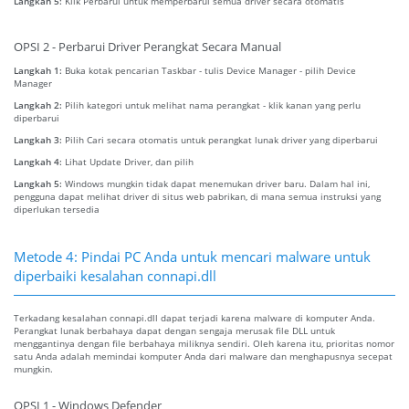
Langkah 5:
Klik Perbarui untuk memperbarui semua driver secara otomatis
OPSI 2 - Perbarui Driver Perangkat Secara Manual
Langkah 1:
Buka kotak pencarian Taskbar - tulis Device Manager - pilih Device
Manager
Langkah 2:
Pilih kategori untuk melihat nama perangkat - klik kanan yang perlu
diperbarui
Langkah 3:
Pilih Cari secara otomatis untuk perangkat lunak driver yang diperbarui
Langkah 4:
Lihat Update Driver, dan pilih
Langkah 5:
Windows mungkin tidak dapat menemukan driver baru. Dalam hal ini,
pengguna dapat melihat driver di situs web pabrikan, di mana semua instruksi yang
diperlukan tersedia
Metode 4: Pindai PC Anda untuk mencari malware untuk
diperbaiki kesalahan connapi.dll
Terkadang kesalahan connapi.dll dapat terjadi karena malware di komputer Anda.
Perangkat lunak berbahaya dapat dengan sengaja merusak file DLL untuk
menggantinya dengan file berbahaya miliknya sendiri. Oleh karena itu, prioritas nomor
satu Anda adalah memindai komputer Anda dari malware dan menghapusnya secepat
mungkin.
OPSI 1 - Windows Defender