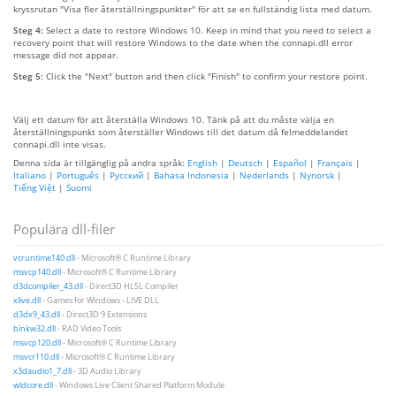
kryssrutan "Visa fler återställningspunkter" för att se en fullständig lista med datum.
Steg 4:
Select a date to restore Windows 10. Keep in mind that you need to select a
recovery point that will restore Windows to the date when the connapi.dll error
message did not appear.
Steg 5:
Click the "Next" button and then click "Finish" to confirm your restore point.
Välj ett datum för att återställa Windows 10. Tänk på att du måste välja en
återställningspunkt som återställer Windows till det datum då felmeddelandet
connapi.dll inte visas.
Denna sida är tillgänglig på andra språk:
English
|
Deutsch
|
Español
|
Français
|
Italiano
|
Português
|
Русский
|
Bahasa Indonesia
|
Nederlands
|
Nynorsk
|
Tiếng Việt
|
Suomi
Populära dll-filer
vcruntime140.dll
- Microsoft® C Runtime Library
msvcp140.dll
- Microsoft® C Runtime Library
d3dcompiler_43.dll
- Direct3D HLSL Compiler
xlive.dll
- Games for Windows - LIVE DLL
d3dx9_43.dll
- Direct3D 9 Extensions
binkw32.dll
- RAD Video Tools
msvcp120.dll
- Microsoft® C Runtime Library
msvcr110.dll
- Microsoft® C Runtime Library
x3daudio1_7.dll
- 3D Audio Library
wldcore.dll
- Windows Live Client Shared Platform Module