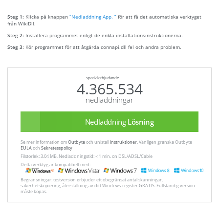
Steg 1:
Klicka på knappen
“Nedladdning App. ”
för att få det automatiska verktyget
från WikiDll.
Steg 2:
Installera programmet enligt de enkla installationsinstruktionerna.
Steg 3:
Kör programmet för att åtgärda connapi.dll fel och andra problem.
specialerbjudande
4.365.534
nedladdningar
Nedladdning
Lösning
Se mer information om
Outbyte
och unistall
instruktioner
. Vänligen granska Outbyte
EULA
och
Sekretesspolicy
Filstorlek: 3.04 MB, Nedladdningstid: < 1 min. on DSL/ADSL/Cable
Detta verktyg är kompatibelt med:
Begränsningar: testversion erbjuder ett obegränsat antal skanningar,
säkerhetskopiering, återställning av ditt Windows-register GRATIS. Fullständig version
måste köpas.