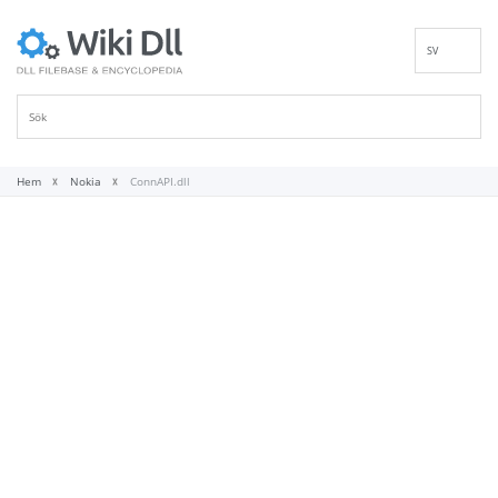
SV
EN
DE
ES
FR
Hem
Nokia
ConnAPI.dll
IT
PT
RU
ID
NL
NN
VI
FI