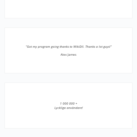
”Got my program going thanks to WikiDll. Thanks a lot guys!”
Alex James
1 000 000 +
Lyckliga användare!