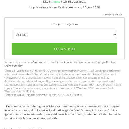
DLL-fil
found
i vår DLL-databas.
Uppdateringsdatum för dll-databasen:
05 Aug 2026
specialerbjudande
Ditt operativsystem:
LADDA NER NU
Se mer information om
Outbyte
och unistall
instruktioner
. Vänligen granska Outbyte
EULA
och
Sekretesspolicy
Klicka på
"Ladda ner nu"
för att få PC-verktyget som medföljer ConnAPI.dll. Verktyget bestämmer
automatiskt saknade dll-filer och erbjuder att installera dem automatiskt. Det är ett lättanvänt
verktyg och är ett utmärkt alternativ till manuell installation, vilket har erkänts av många
datorexperter och datortidningar. Begränsningar: testversion erbjuder ett obegränsat antal
skanningar, säkerhetskopiering, återställning av ditt Windows-register GRATIS. Full version måste
köpas. Den stöder sådana operativsystem som Windows 10, Windows 8 / 8.1, Windows 7 och
Windows Vista (64/32 bit).
Filstorlek: 3,04 MB, Nedladdningstid: <1 min. på DSL/ADSL/ kabel
Eftersom du bestämde dig för att besöka den här sidan är chansen att du antingen
letar efter connapi.dll-fil eller ett sätt att åtgärda felet "connapi.dll saknas". Titta
igenom informationen nedan, som förklarar hur du löser problemet. På den här sidan
kan du också ladda ner connapi.dll-filen.