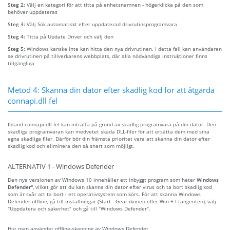
Steg 2:
Välj en kategori för att titta på enhetsnamnen - högerklicka på den som
behöver uppdateras
Steg 3:
Välj Sök automatiskt efter uppdaterad drivrutinsprogramvara
Steg 4:
Titta på Update Driver och välj den
Steg 5:
Windows kanske inte kan hitta den nya drivrutinen. I detta fall kan användaren
se drivrutinen på tillverkarens webbplats, där alla nödvändiga instruktioner finns
tillgängliga
Metod 4: Skanna din dator efter skadlig kod för att åtgärda
connapi.dll fel
Ibland connapi.dll fel kan inträffa på grund av skadlig programvara på din dator. Den
skadliga programvaran kan medvetet skada DLL-filer för att ersätta dem med sina
egna skadliga filer. Därför bör din främsta prioritet vara att skanna din dator efter
skadlig kod och eliminera den så snart som möjligt.
ALTERNATIV 1 - Windows Defender
Den nya versionen av Windows 10 innehåller ett inbyggt program som heter
Windows
Defender"
, vilket gör att du kan skanna din dator efter virus och ta bort skadlig kod
som är svår att ta bort i ett operativsystem som körs. För att skanna Windows
Defender offline, gå till inställningar (Start - Gear-ikonen eller Win + I-tangenten), välj
"Uppdatera och säkerhet" och gå till "Windows Defender".
Hur man använder offline-skanning av Windows Defender