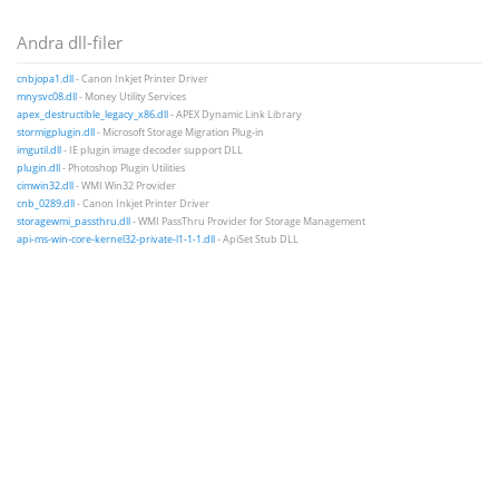
Andra dll-filer
cnbjopa1.dll
- Canon Inkjet Printer Driver
mnysvc08.dll
- Money Utility Services
apex_destructible_legacy_x86.dll
- APEX Dynamic Link Library
stormigplugin.dll
- Microsoft Storage Migration Plug-in
imgutil.dll
- IE plugin image decoder support DLL
plugin.dll
- Photoshop Plugin Utilities
cimwin32.dll
- WMI Win32 Provider
cnb_0289.dll
- Canon Inkjet Printer Driver
storagewmi_passthru.dll
- WMI PassThru Provider for Storage Management
api-ms-win-core-kernel32-private-l1-1-1.dll
- ApiSet Stub DLL