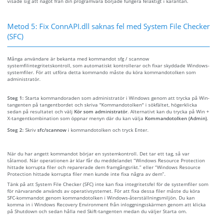
visade sig att något från din programvara började fungera felaktigt i karantän.
Metod 5: Fix ConnAPI.dll saknas fel med System File Checker
(SFC)
Många användare är bekanta med kommandot sfg / scannow
systemfilintegritetskontroll, som automatiskt kontrollerar och fixar skyddade Windows-
systemfiler. För att utföra detta kommando måste du köra kommandotolken som
administratör.
Steg 1:
Starta kommandoraden som administratör i Windows genom att trycka på Win-
tangenten på tangentbordet och skriva "Kommandotolken" i sökfältet, högerklicka
sedan på resultatet och välj
Kör som administratör
. Alternativt kan du trycka på Win +
X-tangentkombination som öppnar menyn där du kan välja
Kommandotolken (Admin)
.
Steg 2:
Skriv
sfc/scannow
i kommandotolken och tryck Enter.
När du har angett kommandot börjar en systemkontroll. Det tar ett tag, så var
tålamod. När operationen är klar får du meddelandet “Windows Resource Protection
hittade korrupta filer och reparerade dem framgångsrikt.” eller “Windows Resource
Protection hittade korrupta filer men kunde inte fixa några av dem”.
Tänk på att System File Checker (SFC) inte kan fixa integritetsfel för de systemfiler som
för närvarande används av operativsystemet. För att fixa dessa filer måste du köra
SFC-kommandot genom kommandotolken i Windows-återställningsmiljön. Du kan
komma in i Windows Recovery Environment från inloggningsskärmen genom att klicka
på Shutdown och sedan hålla ned Skift-tangenten medan du väljer Starta om.