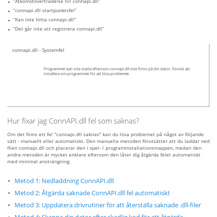
“Åtkomstöverträdelse till connapi.dll”
“connapi.dll startpunktsfel”
“Kan inte hitta connapi.dll”
“Det går inte att registrera connapi.dll”
connapi.dll - Systemfel
Programmet kan inte starta eftersom connapi.dll inte finns på din dator. Försök att
installera om programmet för att lösa problemet.
Hur fixar jag ConnAPI.dll fel som saknas?
Om det finns ett fel "connapi.dll saknas" kan du lösa problemet på något av följande
sätt - manuellt eller automatiskt. Den manuella metoden förutsätter att du laddar ned
filen connapi.dll och placerar den i spel- / programinstallationsmappen, medan den
andra metoden är mycket enklare eftersom den låter dig åtgärda felet automatiskt
med minimal ansträngning.
Metod 1: Nedladdning ConnAPI.dll
Metod 2: Åtgärda saknade ConnAPI.dll fel automatiskt
Metod 3: Uppdatera drivrutiner för att återställa saknade .dll-filer