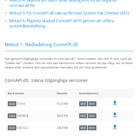
Metod 4: Skanna din dator efter skadlig kod för att åtgärda
connapi.dll fel
Metod 5: Fix ConnAPI.dll saknas fel med System File Checker (SFC)
Metod 6: Åtgärda skadad ConnAPI.dll fil genom att utföra
systemåterställning
Metod 1: Nedladdning ConnAPI.dll
Sök igenom tillgängliga versioner av connapi.dll i listan nedan, välj rätt fil och tryck på
"Ladda ner" -länken. Om du inte kan bestämma vilken version du ska välja, läs artikeln
nedan eller använd den automatiska metoden för att lösa problemet
ConnAPI.dll, :räkna tillgängliga versioner
Bits & Version
Filstorlek
Kontrollsummor
512.0 KB
7.0.9.0
32bit
MD5
SHA1
362.5 KB
6.83.80.4
32bit
MD5
SHA1
226.0 KB
6.82.72.2
32bit
MD5
SHA1