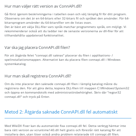
Hur man väljer rätt version av ConnAPI.dll?
Gå först igenom beskrivningarna i tabellen ovan och välj lämplig fil för ditt program.
Observera om det är en 64-bitars eller 32-bitars fil och språket den använder. För 64-
bitarsprogram använder du 64-bitarsfiler om de listas ovan.
Det är bäst att välja DLL-filer vars språk matchar programmets språk, om möjligt. Vi
rekommenderar också att du laddar ner de senaste versionerna av dll-filer för att
tillhandahålla uppdaterad funktionalitet.
Var ska jag placera ConnAPI.dll filen?
För att åtgärda felet "connapi.dll saknas" placerar du filen i applikations- /
spelinstallationsmappen. Alternativt kan du placera filen connapi.dll i Windows
systemkatalog.
Hur man skall registrera ConnAPI.dll?
Om du inte placerar den saknade connapi.dll filen i lämplig katalog måste du
registrera den. För att göra detta, kopiera DLL-filen till mappen C:\Windows\System32
och öppna en kommandotolk med administratörsbehörighet. Skriv där "regsvr32
connapi.dll" och tryck på Enter.
Metod 2: Åtgärda saknade ConnAPI.dll fel automatiskt
Med WikiDll Fixer kan du automatiskt fixa connapi.dll fel. Detta verktyg hämtar inte
bara rätt version av vcruntime140.dll helt gratis och föreslår rätt katalog för att
installera den, utan löser också andra problem relaterade till connapi.dll filen.