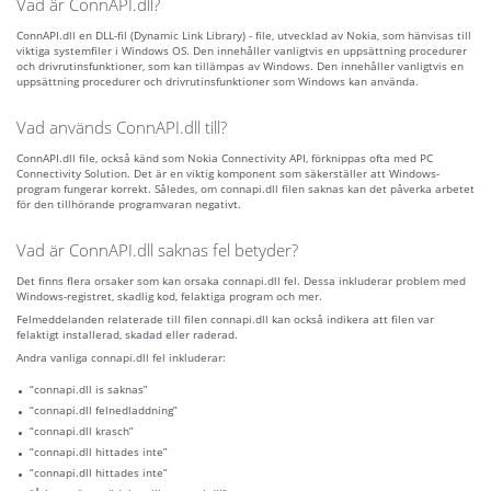
Vad är ConnAPI.dll?
ConnAPI.dll en DLL-fil (Dynamic Link Library) - file, utvecklad av Nokia, som hänvisas till
viktiga systemfiler i Windows OS. Den innehåller vanligtvis en uppsättning procedurer
och drivrutinsfunktioner, som kan tillämpas av Windows. Den innehåller vanligtvis en
uppsättning procedurer och drivrutinsfunktioner som Windows kan använda.
Vad används ConnAPI.dll till?
ConnAPI.dll file, också känd som Nokia Connectivity API, förknippas ofta med PC
Connectivity Solution. Det är en viktig komponent som säkerställer att Windows-
program fungerar korrekt. Således, om connapi.dll filen saknas kan det påverka arbetet
för den tillhörande programvaran negativt.
Vad är ConnAPI.dll saknas fel betyder?
Det finns flera orsaker som kan orsaka connapi.dll fel. Dessa inkluderar problem med
Windows-registret, skadlig kod, felaktiga program och mer.
Felmeddelanden relaterade till filen connapi.dll kan också indikera att filen var
felaktigt installerad, skadad eller raderad.
Andra vanliga connapi.dll fel inkluderar:
“connapi.dll is saknas”
“connapi.dll felnedladdning”
“connapi.dll krasch”
“connapi.dll hittades inte”
“connapi.dll hittades inte”