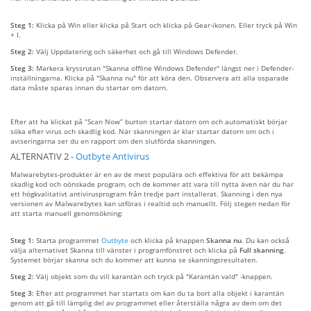
Steg 1:
Klicka på Win eller klicka på Start och klicka på Gear-ikonen. Eller tryck på Win
+ I.
Steg 2:
Välj Uppdatering och säkerhet och gå till Windows Defender.
Steg 3:
Markera kryssrutan "Skanna offline Windows Defender" längst ner i Defender-
inställningarna. Klicka på "Skanna nu" för att köra den. Observera att alla osparade
data måste sparas innan du startar om datorn.
Efter att ha klickat på “Scan Now” burton startar datorn om och automatiskt börjar
söka efter virus och skadlig kod. När skanningen är klar startar datorn om och i
aviseringarna ser du en rapport om den slutförda skanningen.
ALTERNATIV 2 -
Outbyte Antivirus
Malwarebytes-produkter är en av de mest populära och effektiva för att bekämpa
skadlig kod och oönskade program, och de kommer att vara till nytta även när du har
ett högkvalitativt antivirusprogram från tredje part installerat. Skanning i den nya
versionen av Malwarebytes kan utföras i realtid och manuellt. Följ stegen nedan för
att starta manuell genomsökning:
Steg 1:
Starta programmet
Outbyte
och klicka på knappen
Skanna nu
. Du kan också
välja alternativet Skanna till vänster i programfönstret och klicka på
Full skanning
.
Systemet börjar skanna och du kommer att kunna se skanningsresultaten.
Steg 2:
Välj objekt som du vill karantän och tryck på "Karantän vald" -knappen.
Steg 3:
Efter att programmet har startats om kan du ta bort alla objekt i karantän
genom att gå till lämplig del av programmet eller återställa några av dem om det