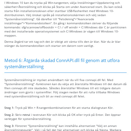
I Windows 10 kan du trycka på Win-tangenten, välja Inställningar>Uppdatering och
säkerhet>Återställning och klicka på Starta om under Avancerad start. Du kan också
starta från installationsskivan eller startbar USB-flashenhet med Windows 10-
distributionen. Välj önskat språk på installationsskärmen och välj sedan
"Systemåterställning". Gå därefter till "Felsökning">"Avancerade
inställningar">"Kommandotolken". En gång i kommandotolken skriver du följande
kommando: sfg/scannow/offbootdir = C:\ / off windir = C:\Windows där C är partitionen
med det installerade operativsystemet och C:\Windows är vägen till Windows 10-
mappen.
Denna åtgärd tar ett tag och det är viktigt att vänta tills den är klar. När du är klar
stänger du kommandotolken och startar om datorn som vanligt.
Metod 6: Åtgärda skadad ConnAPI.dll fil genom att utföra
systemåterställning
Systemåterställning är mycket användbart när du vill fixa connapi.dll fel. Med
"Systemåterställning" -funktionen kan du välja att återställa Windows till det datum då
filen connapi.dll inte skadades. Således återställer Windows till ett tidigare datum
ändringar som gjorts i systemfiler. Följ stegen nedan för att rulla tillbaka Windows
med systemåterställning och bli av med connapi.dll felet.
Steg 1:
Tryck på Win + R-tangentkombinationen för att starta dialogrutan Kör.
Steg 2:
Skriv
rstrui
i textrutan Kör och klicka på OK eller tryck på Enter. Det öppnar
verktyget för systemåterställning.
Steg 3:
Fönstret "Systemåterställning" kan innehålla alternativet "Välj en annan
återställningspunkt". Välj i så fall det här alternativet och klicka på Nästa. Markera