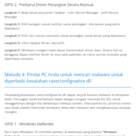
OPSI 2 - Perbarui Driver Perangkat Secara Manual
Langkah 1:
Buka kotak pencarian Taskbar - tulis Device Manager - pilih Device
Manager
Langkah 2:
Pilih kategori untuk melihat nama perangkat - klik kanan yang perlu
diperbarui
Langkah 3:
Pilih Cari secara otomatis untuk perangkat lunak driver yang diperbarui
Langkah 4:
Lihat Update Driver, dan pilih
Langkah 5:
Windows mungkin tidak dapat menemukan driver baru. Dalam hal ini,
pengguna dapat melihat driver di situs web pabrikan, di mana semua instruksi yang
diperlukan tersedia
Metode 4: Pindai PC Anda untuk mencari malware untuk
diperbaiki kesalahan razerconfignative.dll
Terkadang kesalahan razerconfignative.dll dapat terjadi karena malware di komputer
Anda. Perangkat lunak berbahaya dapat dengan sengaja merusak file DLL untuk
menggantinya dengan file berbahaya miliknya sendiri. Oleh karena itu, prioritas nomor
satu Anda adalah memindai komputer Anda dari malware dan menghapusnya secepat
mungkin.
OPSI 1 - Windows Defender
Versi baru Windows 10 memiliki aplikasi di dalamnya yang disebut
"Windows
Defender"
, yang memungkinkan Anda memeriksa virus dan menghapus malware di