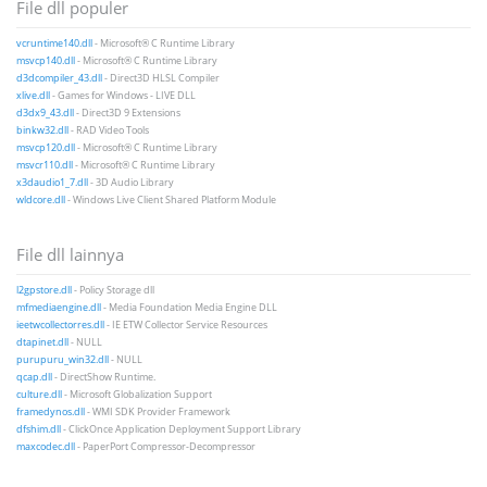
File dll populer
vcruntime140.dll
- Microsoft® C Runtime Library
msvcp140.dll
- Microsoft® C Runtime Library
d3dcompiler_43.dll
- Direct3D HLSL Compiler
xlive.dll
- Games for Windows - LIVE DLL
d3dx9_43.dll
- Direct3D 9 Extensions
binkw32.dll
- RAD Video Tools
msvcp120.dll
- Microsoft® C Runtime Library
msvcr110.dll
- Microsoft® C Runtime Library
x3daudio1_7.dll
- 3D Audio Library
wldcore.dll
- Windows Live Client Shared Platform Module
File dll lainnya
l2gpstore.dll
- Policy Storage dll
mfmediaengine.dll
- Media Foundation Media Engine DLL
ieetwcollectorres.dll
- IE ETW Collector Service Resources
dtapinet.dll
- NULL
purupuru_win32.dll
- NULL
qcap.dll
- DirectShow Runtime.
culture.dll
- Microsoft Globalization Support
framedynos.dll
- WMI SDK Provider Framework
dfshim.dll
- ClickOnce Application Deployment Support Library
maxcodec.dll
- PaperPort Compressor-Decompressor