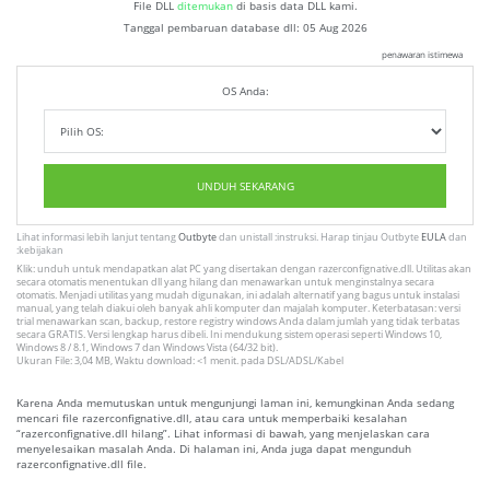
File DLL
ditemukan
di basis data DLL kami.
Tanggal pembaruan database dll:
05 Aug 2026
penawaran istimewa
OS Anda:
UNDUH SEKARANG
Lihat informasi lebih lanjut tentang
Outbyte
dan unistall :instruksi. Harap tinjau Outbyte
EULA
dan
:kebijakan
Klik: unduh untuk mendapatkan alat PC yang disertakan dengan razerconfignative.dll. Utilitas akan
secara otomatis menentukan dll yang hilang dan menawarkan untuk menginstalnya secara
otomatis. Menjadi utilitas yang mudah digunakan, ini adalah alternatif yang bagus untuk instalasi
manual, yang telah diakui oleh banyak ahli komputer dan majalah komputer. Keterbatasan: versi
trial menawarkan scan, backup, restore registry windows Anda dalam jumlah yang tidak terbatas
secara GRATIS. Versi lengkap harus dibeli. Ini mendukung sistem operasi seperti Windows 10,
Windows 8 / 8.1, Windows 7 dan Windows Vista (64/32 bit).
Ukuran File: 3,04 MB, Waktu download: <1 menit. pada DSL/ADSL/Kabel
Karena Anda memutuskan untuk mengunjungi laman ini, kemungkinan Anda sedang
mencari file razerconfignative.dll, atau cara untuk memperbaiki kesalahan
“razerconfignative.dll hilang”. Lihat informasi di bawah, yang menjelaskan cara
menyelesaikan masalah Anda. Di halaman ini, Anda juga dapat mengunduh
razerconfignative.dll file.