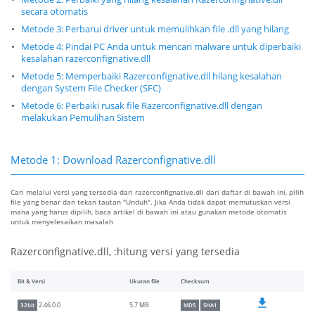
secara otomatis
Metode 3: Perbarui driver untuk memulihkan file .dll yang hilang
Metode 4: Pindai PC Anda untuk mencari malware untuk diperbaiki
kesalahan razerconfignative.dll
Metode 5: Memperbaiki Razerconfignative.dll hilang kesalahan
dengan System File Checker (SFC)
Metode 6: Perbaiki rusak file Razerconfignative.dll dengan
melakukan Pemulihan Sistem
Metode 1: Download Razerconfignative.dll
Cari melalui versi yang tersedia dari razerconfignative.dll dari daftar di bawah ini, pilih
file yang benar dan tekan tautan "Unduh". Jika Anda tidak dapat memutuskan versi
mana yang harus dipilih, baca artikel di bawah ini atau gunakan metode otomatis
untuk menyelesaikan masalah
Razerconfignative.dll, :hitung versi yang tersedia
Bit & Versi
Ukuran file
Checksum
5.7 MB
2.46.0.0
32bit
MD5
SHA1