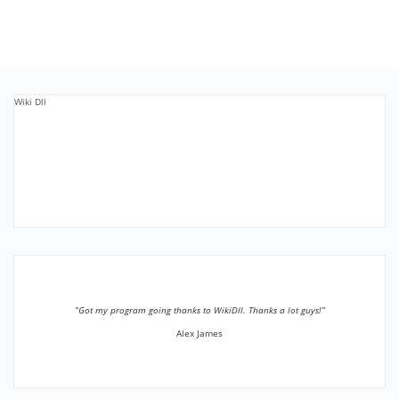
Wiki Dll
”Got my program going thanks to WikiDll. Thanks a lot guys!”
Alex James