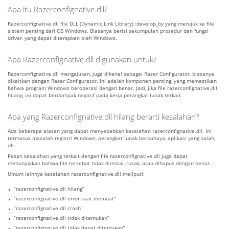
Apa itu Razerconfignative.dll?
Razerconfignative.dll file DLL (Dynamic Link Library) :develop_by yang merujuk ke file
sistem penting dari OS Windows. Biasanya berisi sekumpulan prosedur dan fungsi
driver, yang dapat diterapkan oleh Windows.
Apa Razerconfignative.dll digunakan untuk?
Razerconfignative.dll mengajukan, juga dikenal sebagai Razer Configurator, biasanya
dikaitkan dengan Razer Configurator. Ini adalah komponen penting, yang memastikan
bahwa program Windows beroperasi dengan benar. Jadi, jika file razerconfignative.dll
hilang, ini dapat berdampak negatif pada kerja perangkat lunak terkait.
Apa yang Razerconfignative.dll hilang berarti kesalahan?
Ada beberapa alasan yang dapat menyebabkan kesalahan razerconfignative.dll. Ini
termasuk masalah registri Windows, perangkat lunak berbahaya, aplikasi yang salah,
dll.
Pesan kesalahan yang terkait dengan file razerconfignative.dll juga dapat
menunjukkan bahwa file tersebut tidak diinstal, rusak, atau dihapus dengan benar.
Umum lainnya kesalahan razerconfignative.dll meliputi:
“razerconfignative.dll hilang”
“razerconfignative.dll error saat memuat”
“razerconfignative.dll crash”
“razerconfignative.dll tidak ditemukan”
“razerconfignative.dll tidak dapat ditemukan”