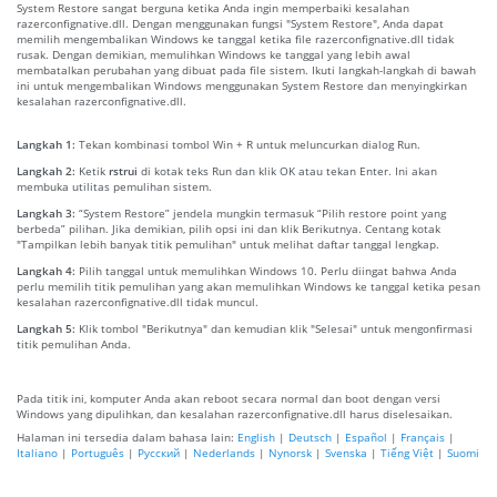
System Restore sangat berguna ketika Anda ingin memperbaiki kesalahan
razerconfignative.dll. Dengan menggunakan fungsi "System Restore", Anda dapat
memilih mengembalikan Windows ke tanggal ketika file razerconfignative.dll tidak
rusak. Dengan demikian, memulihkan Windows ke tanggal yang lebih awal
membatalkan perubahan yang dibuat pada file sistem. Ikuti langkah-langkah di bawah
ini untuk mengembalikan Windows menggunakan System Restore dan menyingkirkan
kesalahan razerconfignative.dll.
Langkah 1:
Tekan kombinasi tombol Win + R untuk meluncurkan dialog Run.
Langkah 2:
Ketik
rstrui
di kotak teks Run dan klik OK atau tekan Enter. Ini akan
membuka utilitas pemulihan sistem.
Langkah 3:
“System Restore” jendela mungkin termasuk “Pilih restore point yang
berbeda” pilihan. Jika demikian, pilih opsi ini dan klik Berikutnya. Centang kotak
"Tampilkan lebih banyak titik pemulihan" untuk melihat daftar tanggal lengkap.
Langkah 4:
Pilih tanggal untuk memulihkan Windows 10. Perlu diingat bahwa Anda
perlu memilih titik pemulihan yang akan memulihkan Windows ke tanggal ketika pesan
kesalahan razerconfignative.dll tidak muncul.
Langkah 5:
Klik tombol "Berikutnya" dan kemudian klik "Selesai" untuk mengonfirmasi
titik pemulihan Anda.
Pada titik ini, komputer Anda akan reboot secara normal dan boot dengan versi
Windows yang dipulihkan, dan kesalahan razerconfignative.dll harus diselesaikan.
Halaman ini tersedia dalam bahasa lain:
English
|
Deutsch
|
Español
|
Français
|
Italiano
|
Português
|
Русский
|
Nederlands
|
Nynorsk
|
Svenska
|
Tiếng Việt
|
Suomi