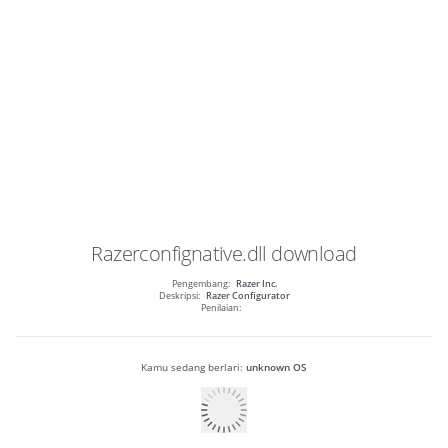
Razerconfignative.dll
download
Pengembang:
Razer Inc.
Deskripsi:
Razer Configurator
Penilaian:
Kamu sedang berlari:
unknown OS