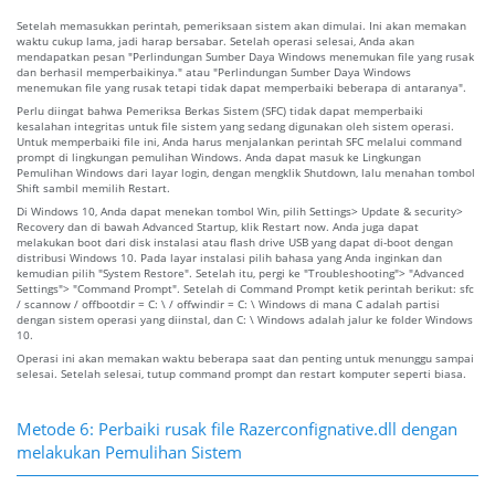
Setelah memasukkan perintah, pemeriksaan sistem akan dimulai. Ini akan memakan
waktu cukup lama, jadi harap bersabar. Setelah operasi selesai, Anda akan
mendapatkan pesan "Perlindungan Sumber Daya Windows menemukan file yang rusak
dan berhasil memperbaikinya." atau "Perlindungan Sumber Daya Windows
menemukan file yang rusak tetapi tidak dapat memperbaiki beberapa di antaranya".
Perlu diingat bahwa Pemeriksa Berkas Sistem (SFC) tidak dapat memperbaiki
kesalahan integritas untuk file sistem yang sedang digunakan oleh sistem operasi.
Untuk memperbaiki file ini, Anda harus menjalankan perintah SFC melalui command
prompt di lingkungan pemulihan Windows. Anda dapat masuk ke Lingkungan
Pemulihan Windows dari layar login, dengan mengklik Shutdown, lalu menahan tombol
Shift sambil memilih Restart.
Di Windows 10, Anda dapat menekan tombol Win, pilih Settings> Update & security>
Recovery dan di bawah Advanced Startup, klik Restart now. Anda juga dapat
melakukan boot dari disk instalasi atau flash drive USB yang dapat di-boot dengan
distribusi Windows 10. Pada layar instalasi pilih bahasa yang Anda inginkan dan
kemudian pilih "System Restore". Setelah itu, pergi ke "Troubleshooting"> "Advanced
Settings"> "Command Prompt". Setelah di Command Prompt ketik perintah berikut: sfc
/ scannow / offbootdir = C: \ / offwindir = C: \ Windows di mana C adalah partisi
dengan sistem operasi yang diinstal, dan C: \ Windows adalah jalur ke folder Windows
10.
Operasi ini akan memakan waktu beberapa saat dan penting untuk menunggu sampai
selesai. Setelah selesai, tutup command prompt dan restart komputer seperti biasa.
Metode 6: Perbaiki rusak file Razerconfignative.dll dengan
melakukan Pemulihan Sistem