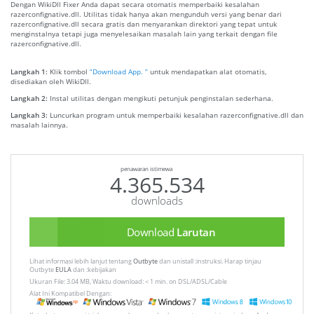
Dengan WikiDll Fixer Anda dapat secara otomatis memperbaiki kesalahan
razerconfignative.dll. Utilitas tidak hanya akan mengunduh versi yang benar dari
razerconfignative.dll secara gratis dan menyarankan direktori yang tepat untuk
menginstalnya tetapi juga menyelesaikan masalah lain yang terkait dengan file
razerconfignative.dll.
Langkah 1:
Klik tombol
“Download App. ”
untuk mendapatkan alat otomatis,
disediakan oleh WikiDll.
Langkah 2:
Instal utilitas dengan mengikuti petunjuk penginstalan sederhana.
Langkah 3:
Luncurkan program untuk memperbaiki kesalahan razerconfignative.dll dan
masalah lainnya.
penawaran istimewa
4.365.534
downloads
Download
Larutan
Lihat informasi lebih lanjut tentang
Outbyte
dan unistall :instruksi. Harap tinjau
Outbyte
EULA
dan :kebijakan
Ukuran File: 3.04 MB, Waktu download: < 1 min. on DSL/ADSL/Cable
Alat Ini Kompatibel Dengan: