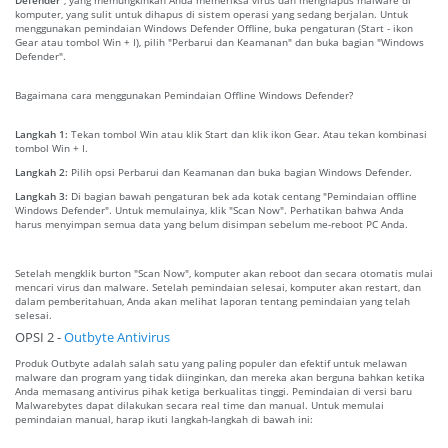
komputer, yang sulit untuk dihapus di sistem operasi yang sedang berjalan. Untuk
menggunakan pemindaian Windows Defender Offline, buka pengaturan (Start - ikon
Gear atau tombol Win + I), pilih "Perbarui dan Keamanan" dan buka bagian "Windows
Defender".
Bagaimana cara menggunakan Pemindaian Offline Windows Defender?
Langkah 1:
Tekan tombol Win atau klik Start dan klik ikon Gear. Atau tekan kombinasi
tombol Win + I.
Langkah 2:
Pilih opsi Perbarui dan Keamanan dan buka bagian Windows Defender.
Langkah 3:
Di bagian bawah pengaturan bek ada kotak centang "Pemindaian offline
Windows Defender". Untuk memulainya, klik "Scan Now". Perhatikan bahwa Anda
harus menyimpan semua data yang belum disimpan sebelum me-reboot PC Anda.
Setelah mengklik burton "Scan Now", komputer akan reboot dan secara otomatis mulai
mencari virus dan malware. Setelah pemindaian selesai, komputer akan restart, dan
dalam pemberitahuan, Anda akan melihat laporan tentang pemindaian yang telah
selesai.
OPSI 2 -
Outbyte Antivirus
Produk Outbyte adalah salah satu yang paling populer dan efektif untuk melawan
malware dan program yang tidak diinginkan, dan mereka akan berguna bahkan ketika
Anda memasang antivirus pihak ketiga berkualitas tinggi. Pemindaian di versi baru
Malwarebytes dapat dilakukan secara real time dan manual. Untuk memulai
pemindaian manual, harap ikuti langkah-langkah di bawah ini: