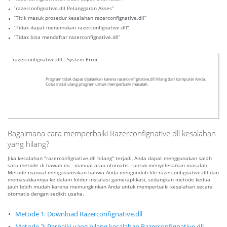
“razerconfignative.dll Pelanggaran Akses”
“Titik masuk prosedur kesalahan razerconfignative.dll”
“Tidak dapat menemukan razerconfignative.dll”
“Tidak bisa mendaftar razerconfignative.dll”
razerconfignative.dll - System Error
Program tidak dapat dijalankan karena razerconfignative.dll hilang dari komputer Anda.
Coba instal ulang program untuk memperbaiki masalah.
Bagaimana cara memperbaiki Razerconfignative.dll kesalahan
yang hilang?
Jika kesalahan "razerconfignative.dll hilang" terjadi, Anda dapat menggunakan salah
satu metode di bawah ini - manual atau otomatis - untuk menyelesaikan masalah.
Metode manual mengasumsikan bahwa Anda mengunduh file razerconfignative.dll dan
memasukkannya ke dalam folder instalasi game/aplikasi, sedangkan metode kedua
jauh lebih mudah karena memungkinkan Anda untuk memperbaiki kesalahan secara
otomatis dengan sedikit usaha.
Metode 1: Download Razerconfignative.dll
Metode 2: Perbaiki yang hilang kesalahan Razerconfignative.dll