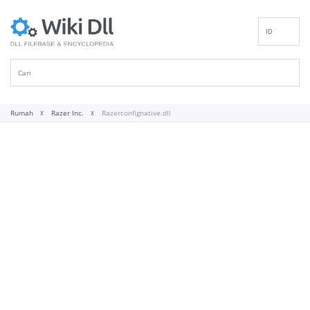
ID
EN
DE
ES
FR
Rumah
Razer Inc.
Razerconfignative.dll
IT
PT
RU
NL
NN
SV
VI
FI