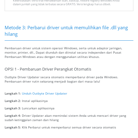
Keterbatasan: versi trial menawarkan scan, backup, restore registry windows Anda
dalam jumlah yang tidak terbatas secara GRATIS. Versi lengkap harus dibeli.
Metode 3: Perbarui driver untuk memulihkan file .dll yang
hilang
Pembaruan driver untuk sistem operasi Windows, serta untuk adaptor jaringan,
monitor, printer, dll., Dapat diunduh dan diinstal secara independen dari Pusat
Pembaruan Windows atau dengan menggunakan utilitas khusus.
OPSI 1 - Pembaruan Driver Perangkat Otomatis
Outbyte Driver Updater secara otomatis memperbarui driver pada Windows.
Pembaruan driver rutin sekarang menjadi bagian dari masa lalu!
Langkah 1:
Unduh Outbyte Driver Updater
Langkah 2:
Instal aplikasinya
Langkah 3:
Luncurkan aplikasinya
Langkah 4:
Driver Updater akan memindai sistem Anda untuk mencari driver yang
sudah ketinggalan zaman dan hilang
Langkah 5:
Klik Perbarui untuk memperbarui semua driver secara otomatis