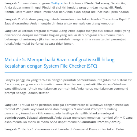
Langkah 1:
Luncurkan program
Outbyte
dan klik tombol
Pindai Sekarang
. Selain itu,
Anda dapat memilih opsi Pindai di sisi kiri jendela program dan mengeklik
Pindai
Penuh
. Sistem akan mulai memindai dan Anda akan dapat melihat hasil pemindaian.
Langkah 2:
Pilih item yang ingin Anda karantina dan tekan tombol "Karantina Dipilih".
Saat dikarantina, Anda mungkin diminta untuk menyalakan ulang komputer.
Langkah 3:
Setelah program dimulai ulang, Anda dapat menghapus semua objek yang
dikarantina dengan membuka bagian yang sesuai dari program atau memulihkan
beberapa di antaranya jika ternyata setelah mengarantina sesuatu dari perangkat
lunak Anda mulai berfungsi secara tidak benar.
Metode 5: Memperbaiki Razerconfignative.dll hilang
kesalahan dengan System File Checker (SFC)
Banyak pengguna yang terbiasa dengan perintah pemeriksaan integritas file sistem sfc
/ scannow, yang secara otomatis memeriksa dan memperbaiki file sistem Windows
yang dilindungi. Untuk menjalankan perintah ini, Anda harus menjalankan command
prompt sebagai administrator.
Langkah 1:
Mulai baris perintah sebagai administrator di Windows dengan menekan
tombol Win pada keyboard Anda dan mengetik "Command Prompt" di bidang
pencarian, kemudian - klik kanan pada hasilnya dan pilih
Jalankan sebagai
administrator
. Sebagai alternatif, Anda dapat menekan kombinasi tombol Win + X yang
akan membuka menu di mana Anda dapat memilih
Command Prompt (Admin)
.
Langkah 2:
Ketik
sfc / scannow
saat berada di Command Prompt dan tekan Enter.