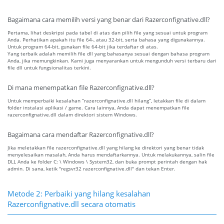
Bagaimana cara memilih versi yang benar dari Razerconfignative.dll?
Pertama, lihat deskripsi pada tabel di atas dan pilih file yang sesuai untuk program
Anda. Perhatikan apakah itu file 64-, atau 32-bit, serta bahasa yang digunakannya.
Untuk program 64-bit, gunakan file 64-bit jika terdaftar di atas.
Yang terbaik adalah memilih file dll yang bahasanya sesuai dengan bahasa program
Anda, jika memungkinkan. Kami juga menyarankan untuk mengunduh versi terbaru dari
file dll untuk fungsionalitas terkini.
Di mana menempatkan file Razerconfignative.dll?
Untuk memperbaiki kesalahan “razerconfignative.dll hilang”, letakkan file di dalam
folder instalasi aplikasi / game. Cara lainnya, Anda dapat menempatkan file
razerconfignative.dll dalam direktori sistem Windows.
Bagaimana cara mendaftar Razerconfignative.dll?
Jika meletakkan file razerconfignative.dll yang hilang ke direktori yang benar tidak
menyelesaikan masalah, Anda harus mendaftarkannya. Untuk melakukannya, salin file
DLL Anda ke folder C: \ Windows \ System32, dan buka prompt perintah dengan hak
admin. Di sana, ketik "regsvr32 razerconfignative.dll" dan tekan Enter.
Metode 2: Perbaiki yang hilang kesalahan
Razerconfignative.dll secara otomatis