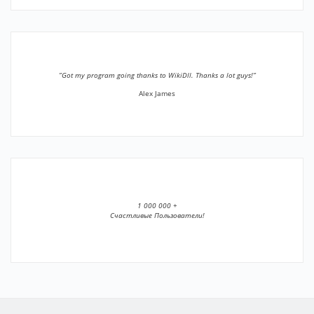
”Got my program going thanks to WikiDll. Thanks a lot guys!”
Alex James
1 000 000 +
Счастливые Пользователи!