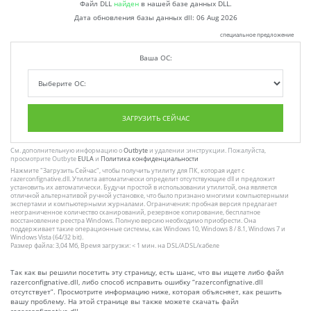
Файл DLL
найден
в нашей базе данных DLL.
Дата обновления базы данных dll:
06 Aug 2026
специальное предложение
Ваша ОС:
ЗАГРУЗИТЬ СЕЙЧАС
См. дополнительную информацию о
Outbyte
и удалении :инструкции. Пожалуйста,
просмотрите Outbyte
EULA
и
Политика конфиденциальности
Нажмите
"Загрузить Сейчас"
, чтобы получить утилиту для ПК, которая идет с
razerconfignative.dll. Утилита автоматически определит отсутствующие dll и предложит
установить их автоматически. Будучи простой в использовании утилитой, она является
отличной альтернативой ручной установке, что было признано многими компьютерными
экспертами и компьютерными журналами. Ограничения: пробная версия предлагает
неограниченное количество сканирований, резервное копирование, бесплатное
восстановление реестра Windows. Полную версию необходимо приобрести. Она
поддерживает такие операционные системы, как Windows 10, Windows 8 / 8.1, Windows 7 и
Windows Vista (64/32 bit).
Размер файла: 3,04 Мб, Время загрузки: < 1 мин. на DSL/ADSL/кабеле
Так как вы решили посетить эту страницу, есть шанс, что вы ищете либо файл
razerconfignative.dll, либо способ исправить ошибку “razerconfignative.dll
отсутствует”. Просмотрите информацию ниже, которая объясняет, как решить
вашу проблему. На этой странице вы также можете скачать файл