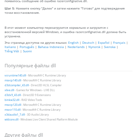
появилось сообщение об ошибке razerconfignative.dll.
Шаг 5:
Нажмите кнопку "Далее" и затем нажмите "Готово" для подтверждения
точки восстановления.
В этот момент компьютер перезагрузится нормально и загрузится с
восстановленной версией Windows, и ошибка razerconfignative.dll должна быть
устранена.
Эта страница доступна на других языках:
English
|
Deutsch
|
Español
|
Français
|
Italiano
|
Português
|
Bahasa Indonesia
|
Nederlands
|
Nynorsk
|
Svenska
|
Tiếng Việt
|
Suomi
Популярные файлы dll
vcruntime140.dll
- Microsoft® C Runtime Library
msvcp140.dll
- Microsoft® C Runtime Library
d3dcompiler_43.dll
- Direct3D HLSL Compiler
xlive.dll
- Games for Windows - LIVE DLL
d3dx9_43.dll
- Direct3D 9 Extensions
binkw32.dll
- RAD Video Tools
msvcp120.dll
- Microsoft® C Runtime Library
msvcr110.dll
- Microsoft® C Runtime Library
x3daudio1_7.dll
- 3D Audio Library
wldcore.dll
- Windows Live Client Shared Platform Module
Другие файлы dll