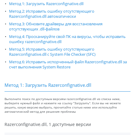
Метод 1: Загрузить Razerconfignative.dll
Метод 2: Исправить ошибку отсутствующего
Razerconfignative.dll автоматически
Метод 3: Обновите драйверы для восстановления
отсутствующих .dll-файлов
Метод 4: Просканируйте свой ПК на вирусы, чтобы исправить
ошибку razerconfignative.dll
Метод 5: Исправить ошибку отсутствующего
Razerconfignative.dll с System File Checker (SFC)
Метод 6: Исправить испорченный файл Razerconfignative.dll за
счет выполнения System Restore
Метод 1: Загрузить Razerconfignative.dll
Выполните поиск по доступным версиям razerconfignative.dll из списка ниже,
выберите нужный файл и нажмите на ссылку "Загрузить". Если вы не можете
решить, какую версию выбрать, прочитайте статью ниже или используйте
автоматический метод для решения проблемы
Razerconfignative.dll, 1 доступные версии