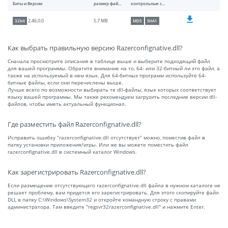
Биты и Версии
размер файлы
контрольные суммы
5.7 MB
2.46.0.0
32bit
MD5
SHA1
Как выбрать правильную версию Razerconfignative.dll?
Сначала просмотрите описания в таблице выше и выберите подходящий файл
для вашей программы. Обратите внимание на то, 64- или 32-битный ли это файл, а
также на используемый в нем язык. Для 64-битных программ используйте 64-
битные файлы, если они перечислены выше.
Лучше всего по возможности выбирать те dll-файлы, язык которых соответствует
языку вашей программы. Мы также рекомендуем загрузить последние версии dll-
файлов, чтобы иметь актуальный функционал.
Где разместить файл Razerconfignative.dll?
Исправить ошибку “razerconfignative.dll отсутствует” можно, поместив файл в
папку установки приложения/игры. Или же вы можете поместить файл
razerconfignative.dll в системный каталог Windows.
Как зарегистрировать Razerconfignative.dll?
Если размещение отсутствующего razerconfignative.dll файла в нужном каталоге не
решает проблему, вам придется его зарегистрировать. Для этого скопируйте файл
DLL в папку C:\Windows\System32 и откройте командную строку с правами
администратора. Там введите "regsvr32razerconfignative.dll" и нажмите Enter.