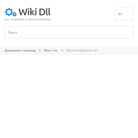
RU
EN
DE
ES
FR
Домашняя страница
Razer Inc.
Razerconfignative.dll
IT
PT
ID
NL
NN
SV
VI
FI