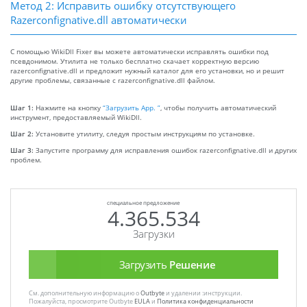
Метод 2: Исправить ошибку отсутствующего
Razerconfignative.dll автоматически
С помощью WikiDll Fixer вы можете автоматически исправлять ошибки под
псевдонимом. Утилита не только бесплатно скачает корректную версию
razerconfignative.dll и предложит нужный каталог для его установки, но и решит
другие проблемы, связанные с razerconfignative.dll файлом.
Шаг 1:
Нажмите на кнопку
“Загрузить App. ”
, чтобы получить автоматический
инструмент, предоставляемый WikiDll.
Шаг 2:
Установите утилиту, следуя простым инструкциям по установке.
Шаг 3:
Запустите программу для исправления ошибок razerconfignative.dll и других
проблем.
специальное предложение
4.365.534
Загрузки
Загрузить
Решение
См. дополнительную информацию о
Outbyte
и удалении :инструкции.
Пожалуйста, просмотрите Outbyte
EULA
и
Политика конфиденциальности