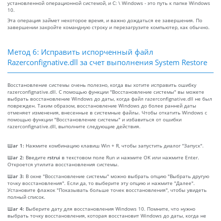
установленной операционной системой, и C: \ Windows - это путь к папке Windows
10.
Эта операция займет некоторое время, и важно дождаться ее завершения. По
завершении закройте командную строку и перезагрузите компьютер, как обычно.
Метод 6: Исправить испорченный файл
Razerconfignative.dll за счет выполнения System Restore
Восстановление системы очень полезно, когда вы хотите исправить ошибку
razerconfignative.dll. С помощью функции "Восстановление системы" вы можете
выбрать восстановление Windows до даты, когда файл razerconfignative.dll не был
поврежден. Таким образом, восстановление Windows до более ранней даты
отменяет изменения, внесенные в системные файлы. Чтобы откатить Windows с
помощью функции "Восстановление системы" и избавиться от ошибки
razerconfignative.dll, выполните следующие действия.
Шаг 1:
Нажмите комбинацию клавиш Win + R, чтобы запустить диалог "Запуск".
Шаг 2:
Введите
rstrui
в текстовом поле Run и нажмите OK или нажмите Enter.
Откроется утилита восстановления системы.
Шаг 3:
В окне "Восстановление системы" можно выбрать опцию "Выбрать другую
точку восстановления". Если да, то выберите эту опцию и нажмите "Далее".
Установите флажок "Показывать больше точек восстановления", чтобы увидеть
полный список.
Шаг 4:
Выберите дату для восстановления Windows 10. Помните, что нужно
выбрать точку восстановления, которая восстановит Windows до даты, когда не