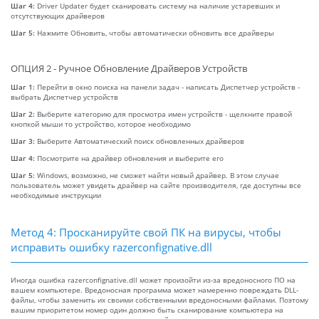
Шаг 4:
Driver Updater будет сканировать систему на наличие устаревших и
отсутствующих драйверов
Шаг 5:
Нажмите Обновить, чтобы автоматически обновить все драйверы
ОПЦИЯ 2 - Ручное Обновление Драйверов Устройств
Шаг 1:
Перейти в окно поиска на панели задач - написать Диспетчер устройств -
выбрать Диспетчер устройств
Шаг 2:
Выберите категорию для просмотра имен устройств - щелкните правой
кнопкой мыши то устройство, которое необходимо
Шаг 3:
Выберите Автоматический поиск обновленных драйверов
Шаг 4:
Посмотрите на драйвер обновления и выберите его
Шаг 5:
Windows, возможно, не сможет найти новый драйвер. В этом случае
пользователь может увидеть драйвер на сайте производителя, где доступны все
необходимые инструкции
Метод 4: Просканируйте свой ПК на вирусы, чтобы
исправить ошибку razerconfignative.dll
Иногда ошибка razerconfignative.dll может произойти из-за вредоносного ПО на
вашем компьютере. Вредоносная программа может намеренно повреждать DLL-
файлы, чтобы заменить их своими собственными вредоносными файлами. Поэтому
вашим приоритетом номер один должно быть сканирование компьютера на