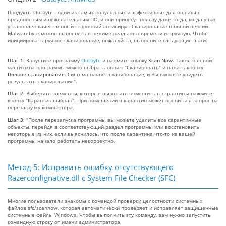
Продукты Outbyte - одни из самых популярных и эффективных для борьбы с
вредоносным и нежелательным ПО, и они принесут пользу даже тогда, когда у вас
установлен качественный сторонний антивирус. Сканирование в новой версии
Malwarebyte можно выполнять в режиме реального времени и вручную. Чтобы
инициировать ручное сканирование, пожалуйста, выполните следующие шаги:
Шаг 1:
Запустите программу
Outbyte
и нажмите кнопку
Scan Now
. Также в левой
части окна программы можно выбрать опцию "Сканировать" и нажать кнопку
Полное сканирование
. Система начнет сканирование, и Вы сможете увидеть
результаты сканирования".
Шаг 2:
Выберите элементы, которые вы хотите поместить в карантин и нажмите
кнопку "Карантин выбран". При помещении в карантин может появиться запрос на
перезагрузку компьютера.
Шаг 3:
"После перезапуска программы вы можете удалить все карантинные
объекты, перейдя в соответствующий раздел программы или восстановить
некоторые из них, если выяснилось, что после карантина что-то из вашей
программы начало работать некорректно.
Метод 5: Исправить ошибку отсутствующего
Razerconfignative.dll с System File Checker (SFC)
Многие пользователи знакомы с командой проверки целостности системных
файлов sfc/scannow, которая автоматически проверяет и исправляет защищенные
системные файлы Windows. Чтобы выполнить эту команду, вам нужно запустить
командную строку от имени администратора.