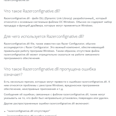
razerconfignative.dll
Что такое Razerconfignative.dll?
Razerconfignative.dll - файл DLL (Dynamic Link Library): разработанный_, который
относится к основным системным файлам ОС Windows. Обычно он содержит набор
процедур и функций драйвера, которые могут применяться Windows.
Для чего используется Razerconfignative.dll?
Razerconfignative.dll file, также известен как Razer Configurator, обычно
ассоциируется с Razer Configurator. Это важный компонент, обеспечивающий
правильную работу программ Windows. Таким образом, отсутствие файла
razerconfignative.dll может отрицательно сказаться на работе связанного
программного обеспечения.
Что такое Razerconfignative.dll пропущена ошибка
означает?
Есть несколько причин, которые могут привести к ошибкам razerconfignative.dll. К
ним относятся проблемы с реестром Windows, вредоносное программное
обеспечение, неисправные приложения и т.д.
Сообщения об ошибках, связанные с файлом razerconfignative.dll, также могут
указывать на то, что файл был неправильно установлен, поврежден или удален.
Другие распространенные ошибки razerconfignative.dll включают:
“razerconfignative.dll отсутствует”
“razerconfignative.dll ошибка загрузки”