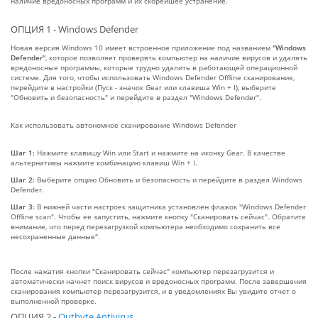
наличие вредоносных программ и их скорейшее устранение.
ОПЦИЯ 1 - Windows Defender
Новая версия Windows 10 имеет встроенное приложение под названием
"Windows
Defender"
, которое позволяет проверять компьютер на наличие вирусов и удалять
вредоносные программы, которые трудно удалить в работающей операционной
системе. Для того, чтобы использовать Windows Defender Offline сканирование,
перейдите в настройки (Пуск - значок Gear или клавиша Win + I), выберите
"Обновить и безопасность" и перейдите в раздел "Windows Defender".
Как использовать автономное сканирование Windows Defender
Шаг 1:
Нажмите клавишу Win или Start и нажмите на иконку Gear. В качестве
альтернативы нажмите комбинацию клавиш Win + I.
Шаг 2:
Выберите опцию Обновить и безопасность и перейдите в раздел Windows
Defender.
Шаг 3:
В нижней части настроек защитника установлен флажок "Windows Defender
Offline scan". Чтобы ее запустить, нажмите кнопку "Сканировать сейчас". Обратите
внимание, что перед перезагрузкой компьютера необходимо сохранить все
несохраненные данные".
После нажатия кнопки "Сканировать сейчас" компьютер перезагрузится и
автоматически начнет поиск вирусов и вредоносных программ. После завершения
сканирования компьютер перезагрузится, и в уведомлениях Вы увидите отчет о
выполненной проверке.
ОПЦИЯ 2 -
Outbyte Antivirus