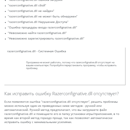
“razerconfignative.dll сбой”
“razerconfignative.dll не найден”
“razerconfignative.dll не может быть обнаружен”
“razerconfignative.dll Нарушение Доступа”
“Ошибка процедуры входа razerconfignative.dll”
“Невозможно найти razerconfignative.dll”
“Невозможно зарегистрировать razerconfignative.dll”
razerconfignative.dll - Системная Ошибка
Программа не может работать, потому что razerconfignative.dll отсутствует на
вашем компьютере. Попробуйте переустановить программу, чтобы исправить
проблему.
Как исправить ошибку Razerconfignative.dll отсутствует?
Если появляется оштбка “razerconfignative.dll отсутствует”, решить проблемы
можно используя один из приведенных ниже методов - ручной или
автоматический. Ручной метод предполагает, что вы загружаете файл
razerconfignative.dll и помещаете его в папку установки игры/приложения, в то
время как второй метод гораздо проще, так как позволяет автоматически
исправить ошибку с минимальными усилиями.