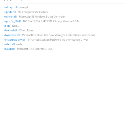
twinapi.dll
- twinapi
zipfldr.dll
- ZIP-komprimierte Ordner
wshcon.dll
- Microsoft (R) Windows Script Controller
nppc64_80.dll
- NVIDIA CUDA NPPCORE Library, Version 8.0.44
jp.dll
- NULL
dsound.dll
- DirectSound
dwmredir.dll
- Microsoft Desktop Window Manager Redirection Component
ehstorpwddrv.dll
- Enhanced Storage Password Authentication Driver
usbdr.dll
- usbdr
ieakui.dll
- Microsoft IEAK Shared UI DLL