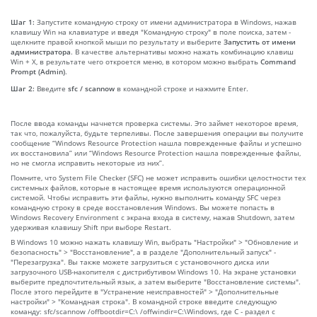
Шаг 1:
Запустите командную строку от имени администратора в Windows, нажав
клавишу Win на клавиатуре и введя "Командную строку" в поле поиска, затем -
щелкните правой кнопкой мыши по результату и выберите
Запустить от имени
администратора
. В качестве альтернативы можно нажать комбинацию клавиш
Win + X, в результате чего откроется меню, в котором можно выбрать
Command
Prompt (Admin)
.
Шаг 2:
Введите
sfc / scannow
в командной строке и нажмите Enter.
После ввода команды начнется проверка системы. Это займет некоторое время,
так что, пожалуйста, будьте терпеливы. После завершения операции вы получите
сообщение “Windows Resource Protection нашла поврежденные файлы и успешно
их восстановила” или “Windows Resource Protection нашла поврежденные файлы,
но не смогла исправить некоторые из них”.
Помните, что System File Checker (SFC) не может исправить ошибки целостности тех
системных файлов, которые в настоящее время используются операционной
системой. Чтобы исправить эти файлы, нужно выполнить команду SFC через
командную строку в среде восстановления Windows. Вы можете попасть в
Windows Recovery Environment с экрана входа в систему, нажав Shutdown, затем
удерживая клавишу Shift при выборе Restart.
В Windows 10 можно нажать клавишу Win, выбрать "Настройки" > "Обновление и
безопасность" > "Восстановление", а в разделе "Дополнительный запуск" -
"Перезагрузка". Вы также можете загрузиться с установочного диска или
загрузочного USB-накопителя с дистрибутивом Windows 10. На экране установки
выберите предпочтительный язык, а затем выберите "Восстановление системы".
После этого перейдите в "Устранение неисправностей" > "Дополнительные
настройки" > "Командная строка". В командной строке введите следующую
команду: sfc/scannow /offbootdir=C:\ /offwindir=C:\Windows, где C - раздел с