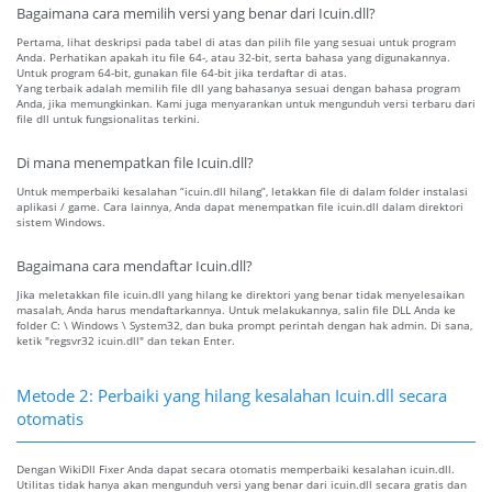
Bagaimana cara memilih versi yang benar dari Icuin.dll?
Pertama, lihat deskripsi pada tabel di atas dan pilih file yang sesuai untuk program
Anda. Perhatikan apakah itu file 64-, atau 32-bit, serta bahasa yang digunakannya.
Untuk program 64-bit, gunakan file 64-bit jika terdaftar di atas.
Yang terbaik adalah memilih file dll yang bahasanya sesuai dengan bahasa program
Anda, jika memungkinkan. Kami juga menyarankan untuk mengunduh versi terbaru dari
file dll untuk fungsionalitas terkini.
Di mana menempatkan file Icuin.dll?
Untuk memperbaiki kesalahan “icuin.dll hilang”, letakkan file di dalam folder instalasi
aplikasi / game. Cara lainnya, Anda dapat menempatkan file icuin.dll dalam direktori
sistem Windows.
Bagaimana cara mendaftar Icuin.dll?
Jika meletakkan file icuin.dll yang hilang ke direktori yang benar tidak menyelesaikan
masalah, Anda harus mendaftarkannya. Untuk melakukannya, salin file DLL Anda ke
folder C: \ Windows \ System32, dan buka prompt perintah dengan hak admin. Di sana,
ketik "regsvr32 icuin.dll" dan tekan Enter.
Metode 2: Perbaiki yang hilang kesalahan Icuin.dll secara
otomatis
Dengan WikiDll Fixer Anda dapat secara otomatis memperbaiki kesalahan icuin.dll.
Utilitas tidak hanya akan mengunduh versi yang benar dari icuin.dll secara gratis dan