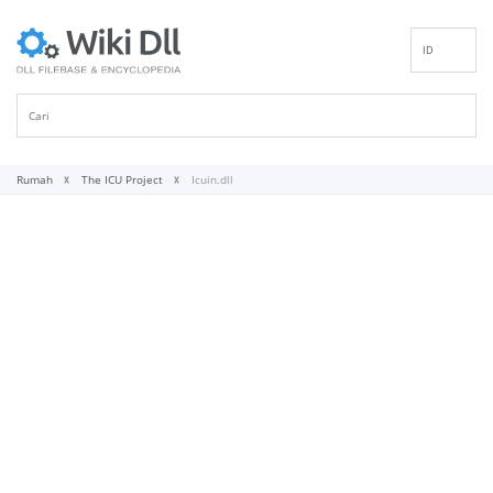
ID
EN
DE
ES
FR
Rumah
The ICU Project
Icuin.dll
IT
PT
RU
NL
NN
SV
VI
FI