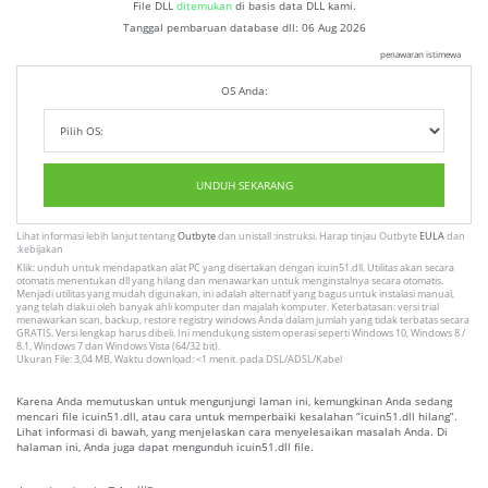
File DLL
ditemukan
di basis data DLL kami.
Tanggal pembaruan database dll:
06 Aug 2026
penawaran istimewa
OS Anda:
UNDUH SEKARANG
Lihat informasi lebih lanjut tentang
Outbyte
dan unistall :instruksi. Harap tinjau Outbyte
EULA
dan
:kebijakan
Klik: unduh untuk mendapatkan alat PC yang disertakan dengan icuin51.dll. Utilitas akan secara
otomatis menentukan dll yang hilang dan menawarkan untuk menginstalnya secara otomatis.
Menjadi utilitas yang mudah digunakan, ini adalah alternatif yang bagus untuk instalasi manual,
yang telah diakui oleh banyak ahli komputer dan majalah komputer. Keterbatasan: versi trial
menawarkan scan, backup, restore registry windows Anda dalam jumlah yang tidak terbatas secara
GRATIS. Versi lengkap harus dibeli. Ini mendukung sistem operasi seperti Windows 10, Windows 8 /
8.1, Windows 7 dan Windows Vista (64/32 bit).
Ukuran File: 3,04 MB, Waktu download: <1 menit. pada DSL/ADSL/Kabel
Karena Anda memutuskan untuk mengunjungi laman ini, kemungkinan Anda sedang
mencari file icuin51.dll, atau cara untuk memperbaiki kesalahan “icuin51.dll hilang”.
Lihat informasi di bawah, yang menjelaskan cara menyelesaikan masalah Anda. Di
halaman ini, Anda juga dapat mengunduh icuin51.dll file.