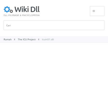
ID
EN
DE
ES
FR
Rumah
The ICU Project
Icuin51.dll
IT
PT
RU
NL
NN
SV
VI
FI