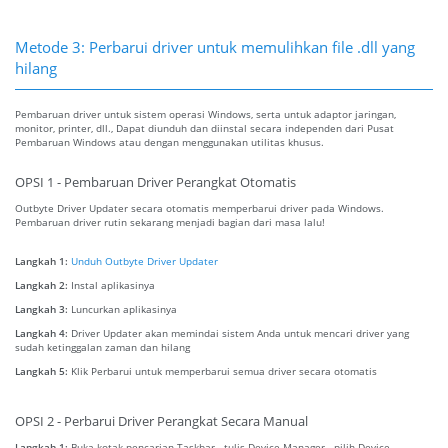
Metode 3: Perbarui driver untuk memulihkan file .dll yang
hilang
Pembaruan driver untuk sistem operasi Windows, serta untuk adaptor jaringan,
monitor, printer, dll., Dapat diunduh dan diinstal secara independen dari Pusat
Pembaruan Windows atau dengan menggunakan utilitas khusus.
OPSI 1 - Pembaruan Driver Perangkat Otomatis
Outbyte Driver Updater secara otomatis memperbarui driver pada Windows.
Pembaruan driver rutin sekarang menjadi bagian dari masa lalu!
Langkah 1:
Unduh Outbyte Driver Updater
Langkah 2:
Instal aplikasinya
Langkah 3:
Luncurkan aplikasinya
Langkah 4:
Driver Updater akan memindai sistem Anda untuk mencari driver yang
sudah ketinggalan zaman dan hilang
Langkah 5:
Klik Perbarui untuk memperbarui semua driver secara otomatis
OPSI 2 - Perbarui Driver Perangkat Secara Manual
Langkah 1:
Buka kotak pencarian Taskbar - tulis Device Manager - pilih Device