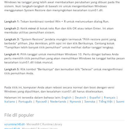
Windows ke tanggal yang lebih awal membatalkan perubahan yang dibuat pada file
sistem. Ikuti langkah-langkah di bawah ini untuk mengembalikan Windows
menggunakan System Restore dan menyingkirkan kesalahan icuin51.dll.
Langkah 1:
Tekan kombinasi tombol Win + R untuk meluncurkan dialog Run.
Langkah 2:
Ketik
rstrui
di kotak teks Run dan klik OK atau tekan Enter. Ini akan
membuka utilitas pemulihan sistem.
Langkah 3:
“System Restore” jendela mungkin termasuk “Pilih restore point yang
berbeda” pilihan. Jika demikian, pilih opsi ini dan klik Berikutnya. Centang kotak
"Tampilkan lebih banyak titik pemulihan" untuk melihat daftar tanggal lengkap.
Langkah 4:
Pilih tanggal untuk memulihkan Windows 10. Perlu diingat bahwa Anda
perlu memilih titik pemulihan yang akan memulihkan Windows ke tanggal ketika pesan
kesalahan icuin51.dll tidak muncul.
Langkah 5:
Klik tombol "Berikutnya" dan kemudian klik "Selesai" untuk mengonfirmasi
titik pemulihan Anda.
Pada titik ini, komputer Anda akan reboot secara normal dan boot dengan versi
Windows yang dipulihkan, dan kesalahan icuin51.dll harus diselesaikan.
Halaman ini tersedia dalam bahasa lain:
English
|
Deutsch
|
Español
|
Français
|
Italiano
|
Português
|
Русский
|
Nederlands
|
Nynorsk
|
Svenska
|
Tiếng Việt
|
Suomi
File dll populer
vcruntime140.dll
- Microsoft® C Runtime Library
msvcp140.dll
- Microsoft® C Runtime Library