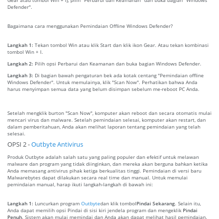
Defender".
Bagaimana cara menggunakan Pemindaian Offline Windows Defender?
Langkah 1:
Tekan tombol Win atau klik Start dan klik ikon Gear. Atau tekan kombinasi
tombol Win + I.
Langkah 2:
Pilih opsi Perbarui dan Keamanan dan buka bagian Windows Defender.
Langkah 3:
Di bagian bawah pengaturan bek ada kotak centang "Pemindaian offline
Windows Defender". Untuk memulainya, klik "Scan Now". Perhatikan bahwa Anda
harus menyimpan semua data yang belum disimpan sebelum me-reboot PC Anda.
Setelah mengklik burton "Scan Now", komputer akan reboot dan secara otomatis mulai
mencari virus dan malware. Setelah pemindaian selesai, komputer akan restart, dan
dalam pemberitahuan, Anda akan melihat laporan tentang pemindaian yang telah
selesai.
OPSI 2 -
Outbyte Antivirus
Produk Outbyte adalah salah satu yang paling populer dan efektif untuk melawan
malware dan program yang tidak diinginkan, dan mereka akan berguna bahkan ketika
Anda memasang antivirus pihak ketiga berkualitas tinggi. Pemindaian di versi baru
Malwarebytes dapat dilakukan secara real time dan manual. Untuk memulai
pemindaian manual, harap ikuti langkah-langkah di bawah ini:
Langkah 1:
Luncurkan program
Outbyte
dan klik tombol
Pindai Sekarang
. Selain itu,
Anda dapat memilih opsi Pindai di sisi kiri jendela program dan mengeklik
Pindai
Penuh
. Sistem akan mulai memindai dan Anda akan dapat melihat hasil pemindaian.