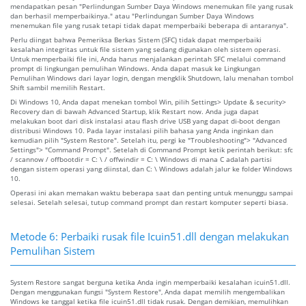
mendapatkan pesan "Perlindungan Sumber Daya Windows menemukan file yang rusak
dan berhasil memperbaikinya." atau "Perlindungan Sumber Daya Windows
menemukan file yang rusak tetapi tidak dapat memperbaiki beberapa di antaranya".
Perlu diingat bahwa Pemeriksa Berkas Sistem (SFC) tidak dapat memperbaiki
kesalahan integritas untuk file sistem yang sedang digunakan oleh sistem operasi.
Untuk memperbaiki file ini, Anda harus menjalankan perintah SFC melalui command
prompt di lingkungan pemulihan Windows. Anda dapat masuk ke Lingkungan
Pemulihan Windows dari layar login, dengan mengklik Shutdown, lalu menahan tombol
Shift sambil memilih Restart.
Di Windows 10, Anda dapat menekan tombol Win, pilih Settings> Update & security>
Recovery dan di bawah Advanced Startup, klik Restart now. Anda juga dapat
melakukan boot dari disk instalasi atau flash drive USB yang dapat di-boot dengan
distribusi Windows 10. Pada layar instalasi pilih bahasa yang Anda inginkan dan
kemudian pilih "System Restore". Setelah itu, pergi ke "Troubleshooting"> "Advanced
Settings"> "Command Prompt". Setelah di Command Prompt ketik perintah berikut: sfc
/ scannow / offbootdir = C: \ / offwindir = C: \ Windows di mana C adalah partisi
dengan sistem operasi yang diinstal, dan C: \ Windows adalah jalur ke folder Windows
10.
Operasi ini akan memakan waktu beberapa saat dan penting untuk menunggu sampai
selesai. Setelah selesai, tutup command prompt dan restart komputer seperti biasa.
Metode 6: Perbaiki rusak file Icuin51.dll dengan melakukan
Pemulihan Sistem
System Restore sangat berguna ketika Anda ingin memperbaiki kesalahan icuin51.dll.
Dengan menggunakan fungsi "System Restore", Anda dapat memilih mengembalikan
Windows ke tanggal ketika file icuin51.dll tidak rusak. Dengan demikian, memulihkan