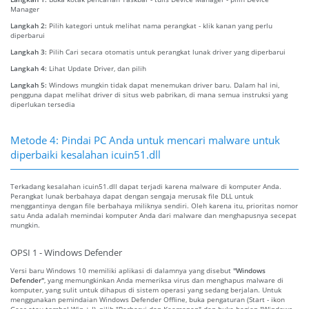
Manager
Langkah 2:
Pilih kategori untuk melihat nama perangkat - klik kanan yang perlu
diperbarui
Langkah 3:
Pilih Cari secara otomatis untuk perangkat lunak driver yang diperbarui
Langkah 4:
Lihat Update Driver, dan pilih
Langkah 5:
Windows mungkin tidak dapat menemukan driver baru. Dalam hal ini,
pengguna dapat melihat driver di situs web pabrikan, di mana semua instruksi yang
diperlukan tersedia
Metode 4: Pindai PC Anda untuk mencari malware untuk
diperbaiki kesalahan icuin51.dll
Terkadang kesalahan icuin51.dll dapat terjadi karena malware di komputer Anda.
Perangkat lunak berbahaya dapat dengan sengaja merusak file DLL untuk
menggantinya dengan file berbahaya miliknya sendiri. Oleh karena itu, prioritas nomor
satu Anda adalah memindai komputer Anda dari malware dan menghapusnya secepat
mungkin.
OPSI 1 - Windows Defender
Versi baru Windows 10 memiliki aplikasi di dalamnya yang disebut
"Windows
Defender"
, yang memungkinkan Anda memeriksa virus dan menghapus malware di
komputer, yang sulit untuk dihapus di sistem operasi yang sedang berjalan. Untuk
menggunakan pemindaian Windows Defender Offline, buka pengaturan (Start - ikon
Gear atau tombol Win + I), pilih "Perbarui dan Keamanan" dan buka bagian "Windows