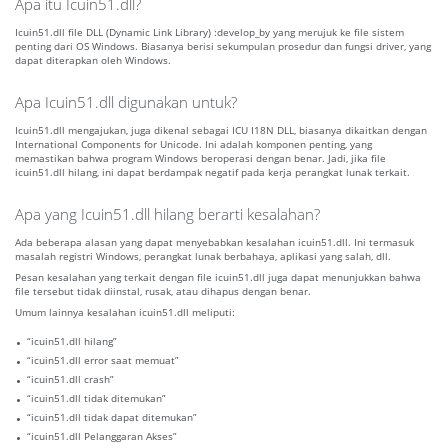
Apa itu Icuin51.dll?
Icuin51.dll file DLL (Dynamic Link Library) :develop_by yang merujuk ke file sistem
penting dari OS Windows. Biasanya berisi sekumpulan prosedur dan fungsi driver, yang
dapat diterapkan oleh Windows.
Apa Icuin51.dll digunakan untuk?
Icuin51.dll mengajukan, juga dikenal sebagai ICU I18N DLL, biasanya dikaitkan dengan
International Components for Unicode. Ini adalah komponen penting, yang
memastikan bahwa program Windows beroperasi dengan benar. Jadi, jika file
icuin51.dll hilang, ini dapat berdampak negatif pada kerja perangkat lunak terkait.
Apa yang Icuin51.dll hilang berarti kesalahan?
Ada beberapa alasan yang dapat menyebabkan kesalahan icuin51.dll. Ini termasuk
masalah registri Windows, perangkat lunak berbahaya, aplikasi yang salah, dll.
Pesan kesalahan yang terkait dengan file icuin51.dll juga dapat menunjukkan bahwa
file tersebut tidak diinstal, rusak, atau dihapus dengan benar.
Umum lainnya kesalahan icuin51.dll meliputi:
“icuin51.dll hilang”
“icuin51.dll error saat memuat”
“icuin51.dll crash”
“icuin51.dll tidak ditemukan”
“icuin51.dll tidak dapat ditemukan”
“icuin51.dll Pelanggaran Akses”