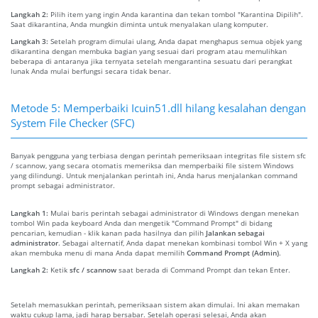
Langkah 2:
Pilih item yang ingin Anda karantina dan tekan tombol "Karantina Dipilih".
Saat dikarantina, Anda mungkin diminta untuk menyalakan ulang komputer.
Langkah 3:
Setelah program dimulai ulang, Anda dapat menghapus semua objek yang
dikarantina dengan membuka bagian yang sesuai dari program atau memulihkan
beberapa di antaranya jika ternyata setelah mengarantina sesuatu dari perangkat
lunak Anda mulai berfungsi secara tidak benar.
Metode 5: Memperbaiki Icuin51.dll hilang kesalahan dengan
System File Checker (SFC)
Banyak pengguna yang terbiasa dengan perintah pemeriksaan integritas file sistem sfc
/ scannow, yang secara otomatis memeriksa dan memperbaiki file sistem Windows
yang dilindungi. Untuk menjalankan perintah ini, Anda harus menjalankan command
prompt sebagai administrator.
Langkah 1:
Mulai baris perintah sebagai administrator di Windows dengan menekan
tombol Win pada keyboard Anda dan mengetik "Command Prompt" di bidang
pencarian, kemudian - klik kanan pada hasilnya dan pilih
Jalankan sebagai
administrator
. Sebagai alternatif, Anda dapat menekan kombinasi tombol Win + X yang
akan membuka menu di mana Anda dapat memilih
Command Prompt (Admin)
.
Langkah 2:
Ketik
sfc / scannow
saat berada di Command Prompt dan tekan Enter.
Setelah memasukkan perintah, pemeriksaan sistem akan dimulai. Ini akan memakan
waktu cukup lama, jadi harap bersabar. Setelah operasi selesai, Anda akan