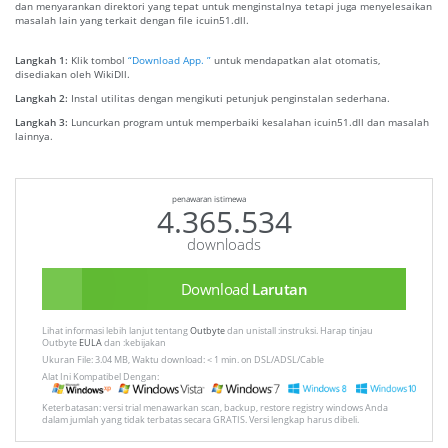
dan menyarankan direktori yang tepat untuk menginstalnya tetapi juga menyelesaikan
masalah lain yang terkait dengan file icuin51.dll.
Langkah 1:
Klik tombol
“Download App. ”
untuk mendapatkan alat otomatis,
disediakan oleh WikiDll.
Langkah 2:
Instal utilitas dengan mengikuti petunjuk penginstalan sederhana.
Langkah 3:
Luncurkan program untuk memperbaiki kesalahan icuin51.dll dan masalah
lainnya.
penawaran istimewa
4.365.534
downloads
Download
Larutan
Lihat informasi lebih lanjut tentang
Outbyte
dan unistall :instruksi. Harap tinjau
Outbyte
EULA
dan :kebijakan
Ukuran File: 3.04 MB, Waktu download: < 1 min. on DSL/ADSL/Cable
Alat Ini Kompatibel Dengan:
Keterbatasan: versi trial menawarkan scan, backup, restore registry windows Anda
dalam jumlah yang tidak terbatas secara GRATIS. Versi lengkap harus dibeli.