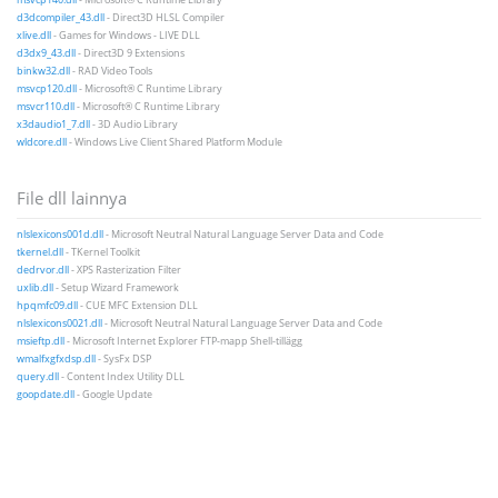
d3dcompiler_43.dll
- Direct3D HLSL Compiler
xlive.dll
- Games for Windows - LIVE DLL
d3dx9_43.dll
- Direct3D 9 Extensions
binkw32.dll
- RAD Video Tools
msvcp120.dll
- Microsoft® C Runtime Library
msvcr110.dll
- Microsoft® C Runtime Library
x3daudio1_7.dll
- 3D Audio Library
wldcore.dll
- Windows Live Client Shared Platform Module
File dll lainnya
nlslexicons001d.dll
- Microsoft Neutral Natural Language Server Data and Code
tkernel.dll
- TKernel Toolkit
dedrvor.dll
- XPS Rasterization Filter
uxlib.dll
- Setup Wizard Framework
hpqmfc09.dll
- CUE MFC Extension DLL
nlslexicons0021.dll
- Microsoft Neutral Natural Language Server Data and Code
msieftp.dll
- Microsoft Internet Explorer FTP-mapp Shell-tillägg
wmalfxgfxdsp.dll
- SysFx DSP
query.dll
- Content Index Utility DLL
goopdate.dll
- Google Update