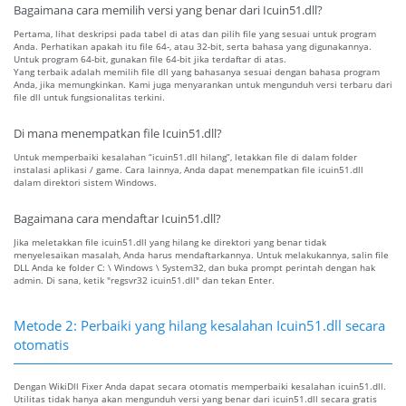
Bagaimana cara memilih versi yang benar dari Icuin51.dll?
Pertama, lihat deskripsi pada tabel di atas dan pilih file yang sesuai untuk program
Anda. Perhatikan apakah itu file 64-, atau 32-bit, serta bahasa yang digunakannya.
Untuk program 64-bit, gunakan file 64-bit jika terdaftar di atas.
Yang terbaik adalah memilih file dll yang bahasanya sesuai dengan bahasa program
Anda, jika memungkinkan. Kami juga menyarankan untuk mengunduh versi terbaru dari
file dll untuk fungsionalitas terkini.
Di mana menempatkan file Icuin51.dll?
Untuk memperbaiki kesalahan “icuin51.dll hilang”, letakkan file di dalam folder
instalasi aplikasi / game. Cara lainnya, Anda dapat menempatkan file icuin51.dll
dalam direktori sistem Windows.
Bagaimana cara mendaftar Icuin51.dll?
Jika meletakkan file icuin51.dll yang hilang ke direktori yang benar tidak
menyelesaikan masalah, Anda harus mendaftarkannya. Untuk melakukannya, salin file
DLL Anda ke folder C: \ Windows \ System32, dan buka prompt perintah dengan hak
admin. Di sana, ketik "regsvr32 icuin51.dll" dan tekan Enter.
Metode 2: Perbaiki yang hilang kesalahan Icuin51.dll secara
otomatis
Dengan WikiDll Fixer Anda dapat secara otomatis memperbaiki kesalahan icuin51.dll.
Utilitas tidak hanya akan mengunduh versi yang benar dari icuin51.dll secara gratis