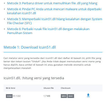
Metode 3: Perbarui driver untuk memulihkan file .dll yang hilang
Metode 4: Pindai PC Anda untuk mencari malware untuk diperbaiki
kesalahan icuin51.dll
Metode 5: Memperbaiki Icuin51.dll hilang kesalahan dengan System
File Checker (SFC)
Metode 6: Perbaiki rusak file Icuin51.dll dengan melakukan
Pemulihan Sistem
Metode 1: Download Icuin51.dll
Cari melalui versi yang tersedia dari icuin51.dll dari daftar di bawah ini, pilih file yang
benar dan tekan tautan "Unduh". Jika Anda tidak dapat memutuskan versi mana yang
harus dipilih, baca artikel di bawah ini atau gunakan metode otomatis untuk
menyelesaikan masalah
Icuin51.dll, :hitung versi yang tersedia
Bit & Versi
Ukuran file
Checksum
1.7 MB
51.1.0.0
32bit
MD5
SHA1