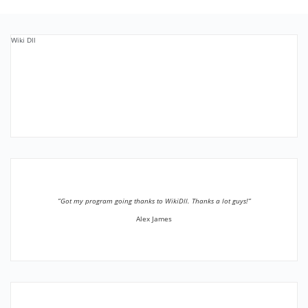
Wiki Dll
”Got my program going thanks to WikiDll. Thanks a lot guys!”
Alex James