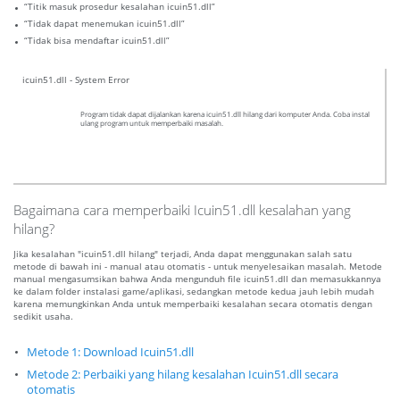
“Titik masuk prosedur kesalahan icuin51.dll”
“Tidak dapat menemukan icuin51.dll”
“Tidak bisa mendaftar icuin51.dll”
icuin51.dll - System Error
Program tidak dapat dijalankan karena icuin51.dll hilang dari komputer Anda. Coba instal
ulang program untuk memperbaiki masalah.
Bagaimana cara memperbaiki Icuin51.dll kesalahan yang
hilang?
Jika kesalahan "icuin51.dll hilang" terjadi, Anda dapat menggunakan salah satu
metode di bawah ini - manual atau otomatis - untuk menyelesaikan masalah. Metode
manual mengasumsikan bahwa Anda mengunduh file icuin51.dll dan memasukkannya
ke dalam folder instalasi game/aplikasi, sedangkan metode kedua jauh lebih mudah
karena memungkinkan Anda untuk memperbaiki kesalahan secara otomatis dengan
sedikit usaha.
Metode 1: Download Icuin51.dll
Metode 2: Perbaiki yang hilang kesalahan Icuin51.dll secara
otomatis