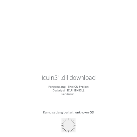
Icuin51.dll
download
Pengembang:
The ICU Project
Deskripsi:
ICU I18N DLL
Penilaian:
Kamu sedang berlari:
unknown OS