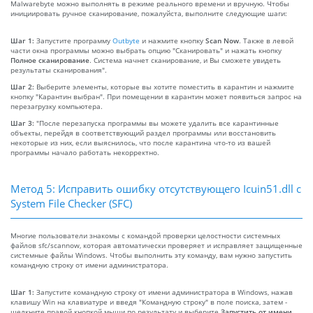
Malwarebyte можно выполнять в режиме реального времени и вручную. Чтобы
инициировать ручное сканирование, пожалуйста, выполните следующие шаги:
Шаг 1:
Запустите программу
Outbyte
и нажмите кнопку
Scan Now
. Также в левой
части окна программы можно выбрать опцию "Сканировать" и нажать кнопку
Полное сканирование
. Система начнет сканирование, и Вы сможете увидеть
результаты сканирования".
Шаг 2:
Выберите элементы, которые вы хотите поместить в карантин и нажмите
кнопку "Карантин выбран". При помещении в карантин может появиться запрос на
перезагрузку компьютера.
Шаг 3:
"После перезапуска программы вы можете удалить все карантинные
объекты, перейдя в соответствующий раздел программы или восстановить
некоторые из них, если выяснилось, что после карантина что-то из вашей
программы начало работать некорректно.
Метод 5: Исправить ошибку отсутствующего Icuin51.dll с
System File Checker (SFC)
Многие пользователи знакомы с командой проверки целостности системных
файлов sfc/scannow, которая автоматически проверяет и исправляет защищенные
системные файлы Windows. Чтобы выполнить эту команду, вам нужно запустить
командную строку от имени администратора.
Шаг 1:
Запустите командную строку от имени администратора в Windows, нажав
клавишу Win на клавиатуре и введя "Командную строку" в поле поиска, затем -
щелкните правой кнопкой мыши по результату и выберите
Запустить от имени