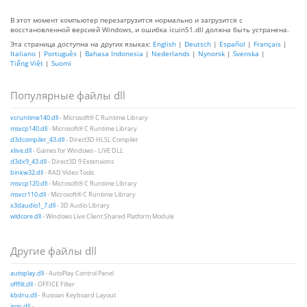
В этот момент компьютер перезагрузится нормально и загрузится с
восстановленной версией Windows, и ошибка icuin51.dll должна быть устранена.
Эта страница доступна на других языках:
English
|
Deutsch
|
Español
|
Français
|
Italiano
|
Português
|
Bahasa Indonesia
|
Nederlands
|
Nynorsk
|
Svenska
|
Tiếng Việt
|
Suomi
Популярные файлы dll
vcruntime140.dll
- Microsoft® C Runtime Library
msvcp140.dll
- Microsoft® C Runtime Library
d3dcompiler_43.dll
- Direct3D HLSL Compiler
xlive.dll
- Games for Windows - LIVE DLL
d3dx9_43.dll
- Direct3D 9 Extensions
binkw32.dll
- RAD Video Tools
msvcp120.dll
- Microsoft® C Runtime Library
msvcr110.dll
- Microsoft® C Runtime Library
x3daudio1_7.dll
- 3D Audio Library
wldcore.dll
- Windows Live Client Shared Platform Module
Другие файлы dll
autoplay.dll
- AutoPlay Control Panel
offfilt.dll
- OFFICE Filter
kbdru.dll
- Russian Keyboard Layout
json.dll
-