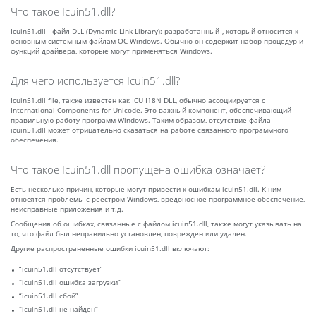
Что такое Icuin51.dll?
Icuin51.dll - файл DLL (Dynamic Link Library): разработанный_, который относится к
основным системным файлам ОС Windows. Обычно он содержит набор процедур и
функций драйвера, которые могут применяться Windows.
Для чего используется Icuin51.dll?
Icuin51.dll file, также известен как ICU I18N DLL, обычно ассоциируется с
International Components for Unicode. Это важный компонент, обеспечивающий
правильную работу программ Windows. Таким образом, отсутствие файла
icuin51.dll может отрицательно сказаться на работе связанного программного
обеспечения.
Что такое Icuin51.dll пропущена ошибка означает?
Есть несколько причин, которые могут привести к ошибкам icuin51.dll. К ним
относятся проблемы с реестром Windows, вредоносное программное обеспечение,
неисправные приложения и т.д.
Сообщения об ошибках, связанные с файлом icuin51.dll, также могут указывать на
то, что файл был неправильно установлен, поврежден или удален.
Другие распространенные ошибки icuin51.dll включают:
“icuin51.dll отсутствует”
“icuin51.dll ошибка загрузки”
“icuin51.dll сбой”
“icuin51.dll не найден”