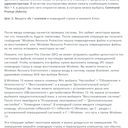
администратора
. В качестве альтернативы можно нажать комбинацию клавиш
Win + X, в результате чего откроется меню, в котором можно выбрать
Command
Prompt (Admin)
.
Шаг 2:
Введите
sfc / scannow
в командной строке и нажмите Enter.
После ввода команды начнется проверка системы. Это займет некоторое время,
так что, пожалуйста, будьте терпеливы. После завершения операции вы получите
сообщение “Windows Resource Protection нашла поврежденные файлы и успешно
их восстановила” или “Windows Resource Protection нашла поврежденные файлы,
но не смогла исправить некоторые из них”.
Помните, что System File Checker (SFC) не может исправить ошибки целостности тех
системных файлов, которые в настоящее время используются операционной
системой. Чтобы исправить эти файлы, нужно выполнить команду SFC через
командную строку в среде восстановления Windows. Вы можете попасть в
Windows Recovery Environment с экрана входа в систему, нажав Shutdown, затем
удерживая клавишу Shift при выборе Restart.
В Windows 10 можно нажать клавишу Win, выбрать "Настройки" > "Обновление и
безопасность" > "Восстановление", а в разделе "Дополнительный запуск" -
"Перезагрузка". Вы также можете загрузиться с установочного диска или
загрузочного USB-накопителя с дистрибутивом Windows 10. На экране установки
выберите предпочтительный язык, а затем выберите "Восстановление системы".
После этого перейдите в "Устранение неисправностей" > "Дополнительные
настройки" > "Командная строка". В командной строке введите следующую
команду: sfc/scannow /offbootdir=C:\ /offwindir=C:\Windows, где C - раздел с
установленной операционной системой, и C: \ Windows - это путь к папке Windows
10.
Эта операция займет некоторое время, и важно дождаться ее завершения. По
завершении закройте командную строку и перезагрузите компьютер, как обычно.