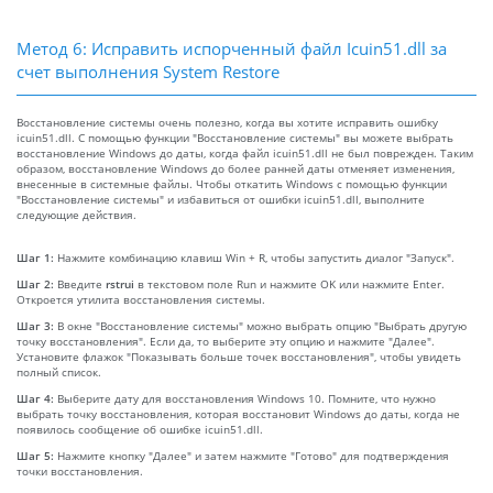
Метод 6: Исправить испорченный файл Icuin51.dll за
счет выполнения System Restore
Восстановление системы очень полезно, когда вы хотите исправить ошибку
icuin51.dll. С помощью функции "Восстановление системы" вы можете выбрать
восстановление Windows до даты, когда файл icuin51.dll не был поврежден. Таким
образом, восстановление Windows до более ранней даты отменяет изменения,
внесенные в системные файлы. Чтобы откатить Windows с помощью функции
"Восстановление системы" и избавиться от ошибки icuin51.dll, выполните
следующие действия.
Шаг 1:
Нажмите комбинацию клавиш Win + R, чтобы запустить диалог "Запуск".
Шаг 2:
Введите
rstrui
в текстовом поле Run и нажмите OK или нажмите Enter.
Откроется утилита восстановления системы.
Шаг 3:
В окне "Восстановление системы" можно выбрать опцию "Выбрать другую
точку восстановления". Если да, то выберите эту опцию и нажмите "Далее".
Установите флажок "Показывать больше точек восстановления", чтобы увидеть
полный список.
Шаг 4:
Выберите дату для восстановления Windows 10. Помните, что нужно
выбрать точку восстановления, которая восстановит Windows до даты, когда не
появилось сообщение об ошибке icuin51.dll.
Шаг 5:
Нажмите кнопку "Далее" и затем нажмите "Готово" для подтверждения
точки восстановления.