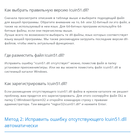
Как выбрать правильную версию Icuin51.dll?
Сначала просмотрите описания в таблице выше и выберите подходящий файл
для вашей программы. Обратите внимание на то, 64- или 32-битный ли это файл, а
также на используемый в нем язык. Для 64-битных программ используйте 64-
битные файлы, если они перечислены выше.
Лучше всего по возможности выбирать те dll-файлы, язык которых соответствует
языку вашей программы. Мы также рекомендуем загрузить последние версии dll-
файлов, чтобы иметь актуальный функционал.
Где разместить файл Icuin51.dll?
Исправить ошибку “icuin51.dll отсутствует” можно, поместив файл в папку
установки приложения/игры. Или же вы можете поместить файл icuin51.dll в
системный каталог Windows.
Как зарегистрировать Icuin51.dll?
Если размещение отсутствующего icuin51.dll файла в нужном каталоге не решает
проблему, вам придется его зарегистрировать. Для этого скопируйте файл DLL в
папку C:\Windows\System32 и откройте командную строку с правами
администратора. Там введите "regsvr32icuin51.dll" и нажмите Enter.
Метод 2: Исправить ошибку отсутствующего Icuin51.dll
автоматически