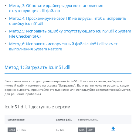
Метод 3: Обновите драйверы для восстановления
отсутствующих .dll-файлов
Метод 4: Просканируйте свой ПК на вирусы, чтобы исправить
ошибку icuin51.dll
Метод 5: Исправить ошибку отсутствующего Icuin51.dll с System
File Checker (SFC)
Метод 6: Исправить испорченный файл Icuin51.dll за счет
выполнения System Restore
Метод 1: Загрузить Icuin51.dll
Выполните поиск по доступным версиям icuin51.dll из списка ниже, выберите
нужный файл и нажмите на ссылку "Загрузить". Если вы не можете решить, какую
версию выбрать, прочитайте статью ниже или используйте автоматический метод
для решения проблемы
Icuin51.dll, 1 доступные версии
Биты и Версии
размер файлы
контрольные суммы
1.7 MB
51.1.0.0
32bit
MD5
SHA1