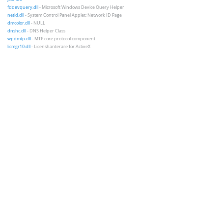
fddevquery.dll
- Microsoft Windows Device Query Helper
netid.dll
- System Control Panel Applet; Network ID Page
dmcolor.dll
- NULL
dnshc.dll
- DNS Helper Class
wpdmtp.dll
- MTP core protocol component
licmgr10.dll
- Licenshanterare för ActiveX