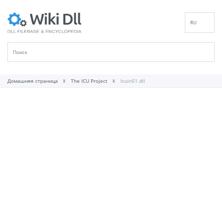
RU
EN
DE
ES
FR
Домашняя страница
The ICU Project
Icuin51.dll
IT
PT
ID
NL
NN
SV
VI
FI