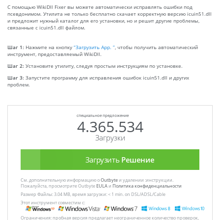
С помощью WikiDll Fixer вы можете автоматически исправлять ошибки под
псевдонимом. Утилита не только бесплатно скачает корректную версию icuin51.dll
и предложит нужный каталог для его установки, но и решит другие проблемы,
связанные с icuin51.dll файлом.
Шаг 1:
Нажмите на кнопку
“Загрузить App. ”
, чтобы получить автоматический
инструмент, предоставляемый WikiDll.
Шаг 2:
Установите утилиту, следуя простым инструкциям по установке.
Шаг 3:
Запустите программу для исправления ошибок icuin51.dll и других
проблем.
специальное предложение
4.365.534
Загрузки
Загрузить
Решение
См. дополнительную информацию о
Outbyte
и удалении :инструкции.
Пожалуйста, просмотрите Outbyte
EULA
и
Политика конфиденциальности
Размер Файлы: 3.04 MB, время загрузки: < 1 min. on DSL/ADSL/Cable
Этот инструмент совместим с:
Ограничения: пробная версия предлагает неограниченное количество проверок,