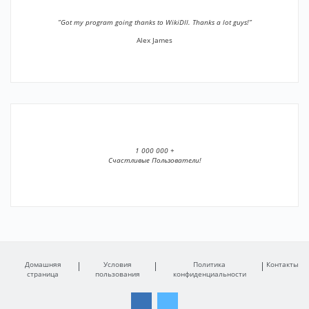
”Got my program going thanks to WikiDll. Thanks a lot guys!”
Alex James
1 000 000 +
Счастливые Пользователи!
Домашняя
Условия
Политика
Контакты
страница
пользования
конфиденциальности