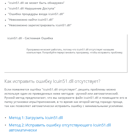
“icuin51.dll не может быть обнаружен”
“icuin51.dll Нарушение Доступа”
“Ошибка процедуры входа icuin51.dll”
“Невозможно найти icuin51.dll”
“Невозможно зарегистрировать icuin51.dll”
icuin51.dll - Системная Ошибка
Программа не может работать, потому что icuin51.dll отсутствует на вашем
компьютере. Попробуйте переустановить программу, чтобы исправить проблему.
Как исправить ошибку Icuin51.dll отсутствует?
Если появляется оштбка “icuin51.dll отсутствует”, решить проблемы можно
используя один из приведенных ниже методов - ручной или автоматический.
Ручной метод предполагает, что вы загружаете файл icuin51.dll и помещаете его в
папку установки игры/приложения, в то время как второй метод гораздо проще,
так как позволяет автоматически исправить ошибку с минимальными усилиями.
Метод 1: Загрузить Icuin51.dll
Метод 2: Исправить ошибку отсутствующего Icuin51.dll
автоматически