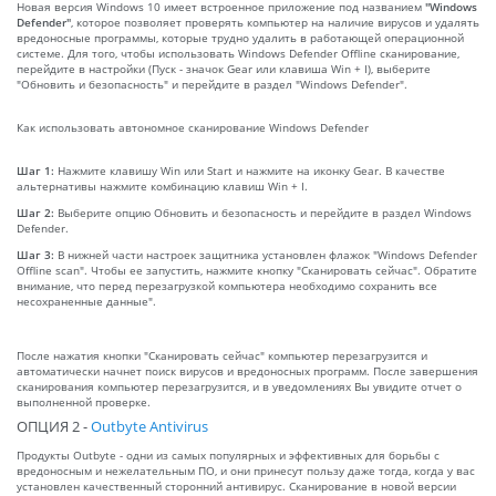
Новая версия Windows 10 имеет встроенное приложение под названием
"Windows
Defender"
, которое позволяет проверять компьютер на наличие вирусов и удалять
вредоносные программы, которые трудно удалить в работающей операционной
системе. Для того, чтобы использовать Windows Defender Offline сканирование,
перейдите в настройки (Пуск - значок Gear или клавиша Win + I), выберите
"Обновить и безопасность" и перейдите в раздел "Windows Defender".
Как использовать автономное сканирование Windows Defender
Шаг 1:
Нажмите клавишу Win или Start и нажмите на иконку Gear. В качестве
альтернативы нажмите комбинацию клавиш Win + I.
Шаг 2:
Выберите опцию Обновить и безопасность и перейдите в раздел Windows
Defender.
Шаг 3:
В нижней части настроек защитника установлен флажок "Windows Defender
Offline scan". Чтобы ее запустить, нажмите кнопку "Сканировать сейчас". Обратите
внимание, что перед перезагрузкой компьютера необходимо сохранить все
несохраненные данные".
После нажатия кнопки "Сканировать сейчас" компьютер перезагрузится и
автоматически начнет поиск вирусов и вредоносных программ. После завершения
сканирования компьютер перезагрузится, и в уведомлениях Вы увидите отчет о
выполненной проверке.
ОПЦИЯ 2 -
Outbyte Antivirus
Продукты Outbyte - одни из самых популярных и эффективных для борьбы с
вредоносным и нежелательным ПО, и они принесут пользу даже тогда, когда у вас
установлен качественный сторонний антивирус. Сканирование в новой версии