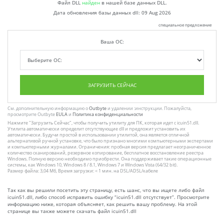
Файл DLL
найден
в нашей базе данных DLL.
Дата обновления базы данных dll:
09 Aug 2026
специальное предложение
Ваша ОС:
ЗАГРУЗИТЬ СЕЙЧАС
См. дополнительную информацию о
Outbyte
и удалении :инструкции. Пожалуйста,
просмотрите Outbyte
EULA
и
Политика конфиденциальности
Нажмите
"Загрузить Сейчас"
, чтобы получить утилиту для ПК, которая идет с icuin51.dll.
Утилита автоматически определит отсутствующие dll и предложит установить их
автоматически. Будучи простой в использовании утилитой, она является отличной
альтернативой ручной установке, что было признано многими компьютерными экспертами
и компьютерными журналами. Ограничения: пробная версия предлагает неограниченное
количество сканирований, резервное копирование, бесплатное восстановление реестра
Windows. Полную версию необходимо приобрести. Она поддерживает такие операционные
системы, как Windows 10, Windows 8 / 8.1, Windows 7 и Windows Vista (64/32 bit).
Размер файла: 3,04 Мб, Время загрузки: < 1 мин. на DSL/ADSL/кабеле
Так как вы решили посетить эту страницу, есть шанс, что вы ищете либо файл
icuin51.dll, либо способ исправить ошибку “icuin51.dll отсутствует”. Просмотрите
информацию ниже, которая объясняет, как решить вашу проблему. На этой
странице вы также можете скачать файл icuin51.dll