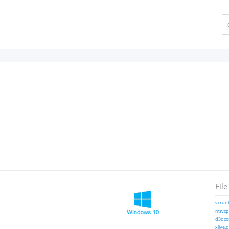
File
vcrunt
msvcp1
d3dcom
xlive.d