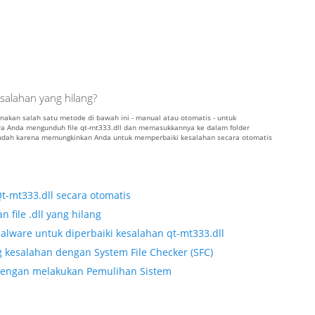
salahan yang hilang?
gunakan salah satu metode di bawah ini - manual atau otomatis - untuk
 Anda mengunduh file qt-mt333.dll dan memasukkannya ke dalam folder
 mudah karena memungkinkan Anda untuk memperbaiki kesalahan secara otomatis
t-mt333.dll secara otomatis
 file .dll yang hilang
lware untuk diperbaiki kesalahan qt-mt333.dll
 kesalahan dengan System File Checker (SFC)
l dengan melakukan Pemulihan Sistem