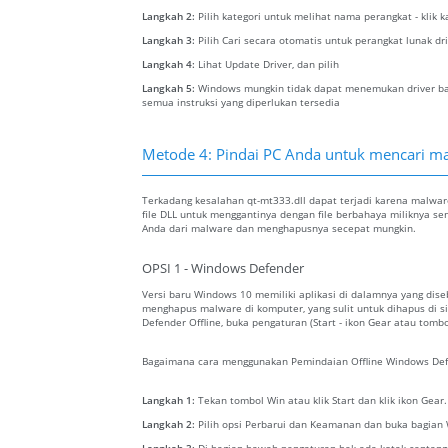
Langkah 2:
Pilih kategori untuk melihat nama perangkat - klik 
Langkah 3:
Pilih Cari secara otomatis untuk perangkat lunak dr
Langkah 4:
Lihat Update Driver, dan pilih
Langkah 5:
Windows mungkin tidak dapat menemukan driver baru
semua instruksi yang diperlukan tersedia
Metode 4: Pindai PC Anda untuk mencari ma
Terkadang kesalahan qt-mt333.dll dapat terjadi karena malwa
file DLL untuk menggantinya dengan file berbahaya miliknya se
Anda dari malware dan menghapusnya secepat mungkin.
OPSI 1 - Windows Defender
Versi baru Windows 10 memiliki aplikasi di dalamnya yang dis
menghapus malware di komputer, yang sulit untuk dihapus di 
Defender Offline, buka pengaturan (Start - ikon Gear atau tomb
Bagaimana cara menggunakan Pemindaian Offline Windows Def
Langkah 1:
Tekan tombol Win atau klik Start dan klik ikon Gear
Langkah 2:
Pilih opsi Perbarui dan Keamanan dan buka bagian