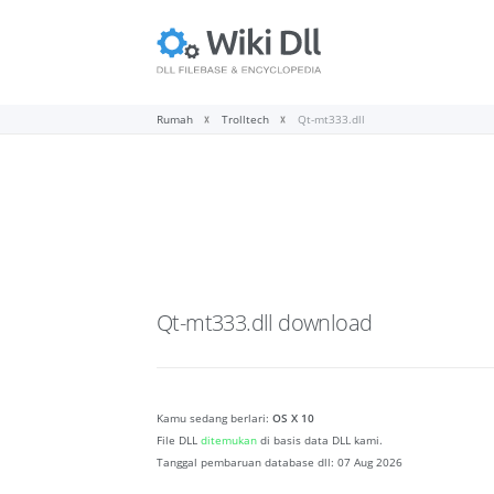
Rumah
Trolltech
Qt-mt333.dll
Qt-mt333.dll
download
Kamu sedang berlari:
OS X 10
File DLL
ditemukan
di basis data DLL kami.
Tanggal pembaruan database dll:
07 Aug 2026