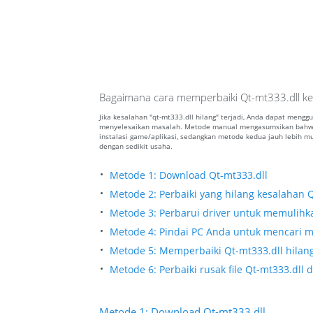
Bagaimana cara memperbaiki Qt-mt333.dll ke
Jika kesalahan "qt-mt333.dll hilang" terjadi, Anda dapat meng
menyelesaikan masalah. Metode manual mengasumsikan bahwa
instalasi game/aplikasi, sedangkan metode kedua jauh lebih
dengan sedikit usaha.
Metode 1: Download Qt-mt333.dll
Metode 2: Perbaiki yang hilang kesalahan Q
Metode 3: Perbarui driver untuk memulihkan
Metode 4: Pindai PC Anda untuk mencari ma
Metode 5: Memperbaiki Qt-mt333.dll hilang
Metode 6: Perbaiki rusak file Qt-mt333.dl
Metode 1: Download Qt-mt333.dll