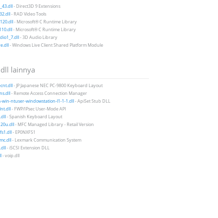
43.dll
- Direct3D 9 Extensions
2.dll
- RAD Video Tools
20.dll
- Microsoft® C Runtime Library
10.dll
- Microsoft® C Runtime Library
io1_7.dll
- 3D Audio Library
e.dll
- Windows Live Client Shared Platform Module
 dll lainnya
nt.dll
- JP Japanese NEC PC-9800 Keyboard Layout
s.dll
- Remote Access Connection Manager
-win-ntuser-windowstation-l1-1-1.dll
- ApiSet Stub DLL
nt.dll
- FWP/IPsec User-Mode API
dll
- Spanish Keyboard Layout
20u.dll
- MFC Managed Library - Retail Version
s1.dll
- EP0NXFS1
mc.dll
- Lexmark Communication System
.dll
- iSCSI Extension DLL
l
- voip.dll