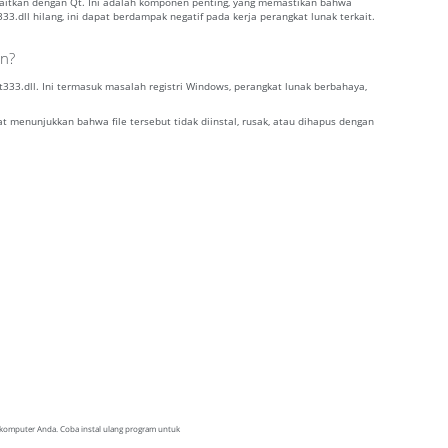
ikaitkan dengan Qt. Ini adalah komponen penting, yang memastikan bahwa
33.dll hilang, ini dapat berdampak negatif pada kerja perangkat lunak terkait.
an?
3.dll. Ini termasuk masalah registri Windows, perangkat lunak berbahaya,
at menunjukkan bahwa file tersebut tidak diinstal, rusak, atau dihapus dengan
i komputer Anda. Coba instal ulang program untuk