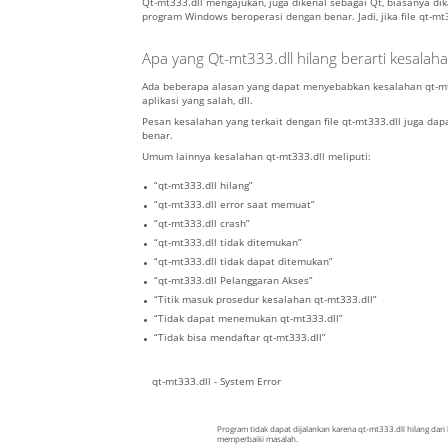
Qt-mt333.dll mengajukan, juga dikenal sebagai Qt, biasanya d
program Windows beroperasi dengan benar. Jadi, jika file qt-mt3
Apa yang Qt-mt333.dll hilang berarti kesalah
Ada beberapa alasan yang dapat menyebabkan kesalahan qt-mt33
aplikasi yang salah, dll.
Pesan kesalahan yang terkait dengan file qt-mt333.dll juga dap
benar.
Umum lainnya kesalahan qt-mt333.dll meliputi:
“qt-mt333.dll hilang”
“qt-mt333.dll error saat memuat”
“qt-mt333.dll crash”
“qt-mt333.dll tidak ditemukan”
“qt-mt333.dll tidak dapat ditemukan”
“qt-mt333.dll Pelanggaran Akses”
“Titik masuk prosedur kesalahan qt-mt333.dll”
“Tidak dapat menemukan qt-mt333.dll”
“Tidak bisa mendaftar qt-mt333.dll”
qt-mt333.dll - System Error
Program tidak dapat dijalankan karena qt-mt333.dll hilang dar
memperbaiki masalah.