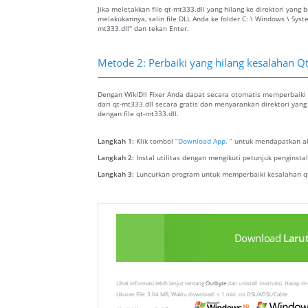
Jika meletakkan file qt-mt333.dll yang hilang ke direktori ya
melakukannya, salin file DLL Anda ke folder C: \ Windows \ Sys
mt333.dll" dan tekan Enter.
Metode 2: Perbaiki yang hilang kesalahan Q
Dengan WikiDll Fixer Anda dapat secara otomatis memperbaiki 
dari qt-mt333.dll secara gratis dan menyarankan direktori yan
dengan file qt-mt333.dll.
Langkah 1:
Klik tombol
“Download App. ”
untuk mendapatkan ala
Langkah 2:
Instal utilitas dengan mengikuti petunjuk penginst
Langkah 3:
Luncurkan program untuk memperbaiki kesalahan qt
Download
Laru
Lihat informasi lebih lanjut tentang
Outbyte
dan unistall :instruksi. Harap t
Ukuran File: 3.04 MB, Waktu download: < 1 min. on DSL/ADSL/Cable