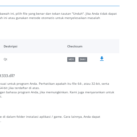
i bawah ini, pilih file yang benar dan tekan tautan "Unduh". Jika Anda tidak dapat
awah ini atau gunakan metode otomatis untuk menyelesaikan masalah
Deskripsi
Checksum
Qt
MD5
SHA1
t333.dll?
esuai untuk program Anda. Perhatikan apakah itu file 64-, atau 32-bit, serta
-bit jika terdaftar di atas.
dengan bahasa program Anda, jika memungkinkan. Kami juga menyarankan untuk
i.
e di dalam folder instalasi aplikasi / game. Cara lainnya, Anda dapat
.