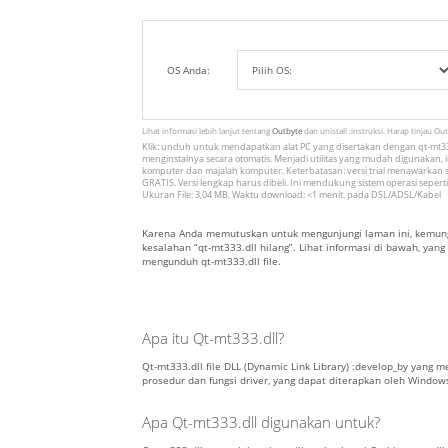
OS Anda:
Lihat informasi lebih lanjut tentang
Outbyte
dan unistall :instruksi. Harap tinjau Ou
Klik: unduh untuk mendapatkan alat PC yang disertakan dengan qt-mt333
menginstalnya secara otomatis. Menjadi utilitas yang mudah digunakan, in
komputer dan majalah komputer. Keterbatasan: versi trial menawarkan s
GRATIS. Versi lengkap harus dibeli. Ini mendukung sistem operasi seperti
Ukuran File: 3,04 MB, Waktu download: <1 menit. pada DSL/ADSL/Kabel
Karena Anda memutuskan untuk mengunjungi laman ini, kemungk
kesalahan “qt-mt333.dll hilang”. Lihat informasi di bawah, ya
mengunduh qt-mt333.dll file.
Apa itu Qt-mt333.dll?
Qt-mt333.dll file DLL (Dynamic Link Library) :develop_by yang 
prosedur dan fungsi driver, yang dapat diterapkan oleh Window
Apa Qt-mt333.dll digunakan untuk?