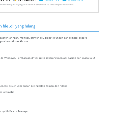
Anda dalam jumlah yang tidak terbatas secara GRATIS. Versi lengkap harus dibeli.
file .dll yang hilang
ptor jaringan, monitor, printer, dll., Dapat diunduh dan diinstal secara
nakan utilitas khusus.
da Windows. Pembaruan driver rutin sekarang menjadi bagian dari masa lalu!
encari driver yang sudah ketinggalan zaman dan hilang
ra otomatis
r - pilih Device Manager