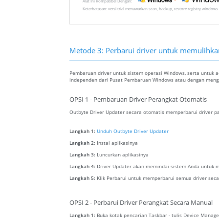
Alat Ini Kompatibel Dengan:
Keterbatasan: versi trial menawarkan scan, backup, restore registry windows 
Metode 3: Perbarui driver untuk memulihkan 
Pembaruan driver untuk sistem operasi Windows, serta untuk ada
independen dari Pusat Pembaruan Windows atau dengan menggu
OPSI 1 - Pembaruan Driver Perangkat Otomatis
Outbyte Driver Updater secara otomatis memperbarui driver pa
Langkah 1:
Unduh Outbyte Driver Updater
Langkah 2:
Instal aplikasinya
Langkah 3:
Luncurkan aplikasinya
Langkah 4:
Driver Updater akan memindai sistem Anda untuk m
Langkah 5:
Klik Perbarui untuk memperbarui semua driver seca
OPSI 2 - Perbarui Driver Perangkat Secara Manual
Langkah 1:
Buka kotak pencarian Taskbar - tulis Device Manage