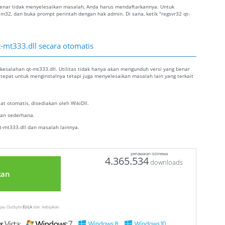
ng benar tidak menyelesaikan masalah, Anda harus mendaftarkannya. Untuk
tem32, dan buka prompt perintah dengan hak admin. Di sana, ketik "regsvr32 qt-
t-mt333.dll secara otomatis
kesalahan qt-mt333.dll. Utilitas tidak hanya akan mengunduh versi yang benar
g tepat untuk menginstalnya tetapi juga menyelesaikan masalah lain yang terkait
t otomatis, disediakan oleh WikiDll.
alan sederhana.
-mt333.dll dan masalah lainnya.
penawaran istimewa
4.365.534
downloads
tan
injau Outbyte
EULA
dan :kebijakan