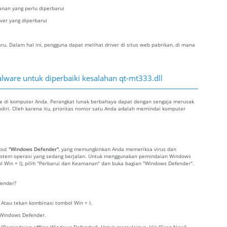
kanan yang perlu diperbarui
iver yang diperbarui
. Dalam hal ini, pengguna dapat melihat driver di situs web pabrikan, di mana
lware untuk diperbaiki kesalahan qt-mt333.dll
re di komputer Anda. Perangkat lunak berbahaya dapat dengan sengaja merusak
ndiri. Oleh karena itu, prioritas nomor satu Anda adalah memindai komputer
ebut
"Windows Defender"
, yang memungkinkan Anda memeriksa virus dan
sistem operasi yang sedang berjalan. Untuk menggunakan pemindaian Windows
ol Win + I), pilih "Perbarui dan Keamanan" dan buka bagian "Windows Defender".
ender?
. Atau tekan kombinasi tombol Win + I.
 Windows Defender.