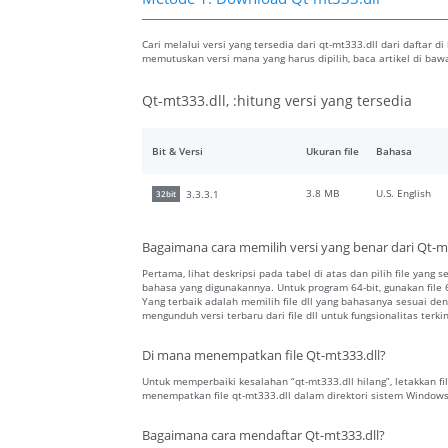
Cari melalui versi yang tersedia dari qt-mt333.dll dari daftar d
memutuskan versi mana yang harus dipilih, baca artikel di b
Qt-mt333.dll, :hitung versi yang tersedia
Bit & Versi
Ukuran file
Bahasa
3.8 MB
U.S. English
3.3.3.1
32bit
Bagaimana cara memilih versi yang benar dari Qt-m
Pertama, lihat deskripsi pada tabel di atas dan pilih file yang s
bahasa yang digunakannya. Untuk program 64-bit, gunakan file 64
Yang terbaik adalah memilih file dll yang bahasanya sesuai 
mengunduh versi terbaru dari file dll untuk fungsionalitas terkin
Di mana menempatkan file Qt-mt333.dll?
Untuk memperbaiki kesalahan “qt-mt333.dll hilang”, letakkan fil
menempatkan file qt-mt333.dll dalam direktori sistem Windows
Bagaimana cara mendaftar Qt-mt333.dll?