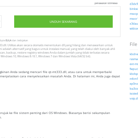
penawaran istimewa
d3dx9_
binkw3
msvcp1
msvcr1
UNDUH SEKARANG
x3daud
wldcor
tbyte
EULA
dan :kebijakan
File
.dll. Utilitas akan secara otomatis menentukan dll yang hilang dan menawarkan untuk
i adalah alternatif yang bagus untuk instalasi manual, yang telah diakui oleh banyak ahli
can, backup, restore registry windows Anda dalam jumlah yang tidak terbatas secara
kbdnec
 Windows 10, Windows 8 / 8.1, Windows 7 dan Windows Vista (64/32 bit).
rasman
ext-ms
fwpucl
inan Anda sedang mencari file qt-mt333.dll, atau cara untuk memperbaiki
kbdsp.
ng menjelaskan cara menyelesaikan masalah Anda. Di halaman ini, Anda juga dapat
mfcm1
ep0nxf
lxa3co
iscsied
voip.dl
merujuk ke file sistem penting dari OS Windows. Biasanya berisi sekumpulan
s.