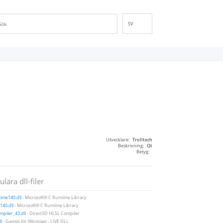
SV
EN
DE
ES
FR
IT
PT
RU
ID
Utvecklare:
Trolltech
NL
Beskrivning:
Qt
Betyg:
NN
VI
lära dll-filer
FI
ime140.dll
- Microsoft® C Runtime Library
40.dll
- Microsoft® C Runtime Library
piler_43.dll
- Direct3D HLSL Compiler
ll
- Games for Windows - LIVE DLL