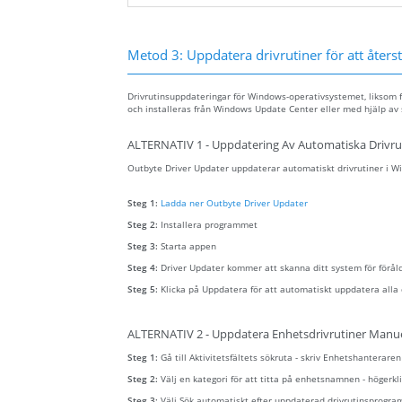
Metod 3: Uppdatera drivrutiner för att återstä
Drivrutinsuppdateringar för Windows-operativsystemet, liksom f
och installeras från Windows Update Center eller med hjälp av 
ALTERNATIV 1 - Uppdatering Av Automatiska Drivru
Outbyte Driver Updater uppdaterar automatiskt drivrutiner i Win
Steg 1:
Ladda ner Outbyte Driver Updater
Steg 2:
Installera programmet
Steg 3:
Starta appen
Steg 4:
Driver Updater kommer att skanna ditt system för förål
Steg 5:
Klicka på Uppdatera för att automatiskt uppdatera alla 
ALTERNATIV 2 - Uppdatera Enhetsdrivrutiner Manue
Steg 1:
Gå till Aktivitetsfältets sökruta - skriv Enhetshanterare
Steg 2:
Välj en kategori för att titta på enhetsnamnen - höger
Steg 3:
Välj Sök automatiskt efter uppdaterad drivrutinsprogra