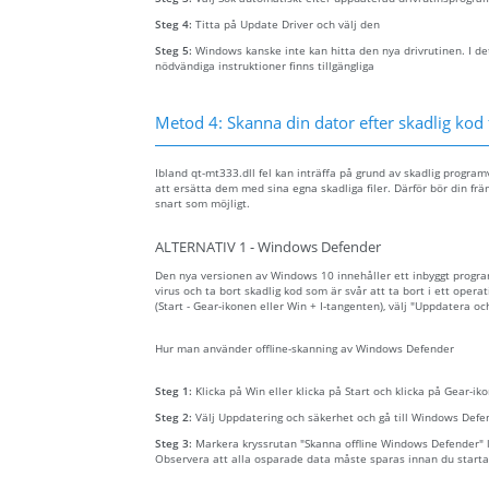
Steg 4:
Titta på Update Driver och välj den
Steg 5:
Windows kanske inte kan hitta den nya drivrutinen. I det
nödvändiga instruktioner finns tillgängliga
Metod 4: Skanna din dator efter skadlig kod f
Ibland qt-mt333.dll fel kan inträffa på grund av skadlig progra
att ersätta dem med sina egna skadliga filer. Därför bör din frä
snart som möjligt.
ALTERNATIV 1 - Windows Defender
Den nya versionen av Windows 10 innehåller ett inbyggt prog
virus och ta bort skadlig kod som är svår att ta bort i ett opera
(Start - Gear-ikonen eller Win + I-tangenten), välj "Uppdatera o
Hur man använder offline-skanning av Windows Defender
Steg 1:
Klicka på Win eller klicka på Start och klicka på Gear-iko
Steg 2:
Välj Uppdatering och säkerhet och gå till Windows Defe
Steg 3:
Markera kryssrutan "Skanna offline Windows Defender" lä
Observera att alla osparade data måste sparas innan du starta