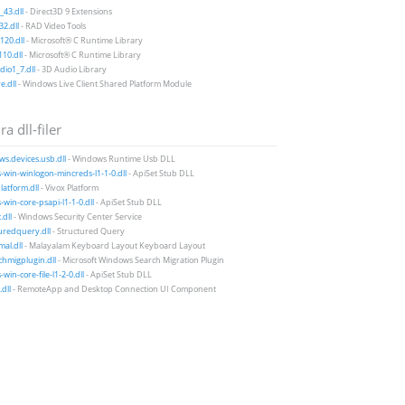
43.dll
- Direct3D 9 Extensions
2.dll
- RAD Video Tools
20.dll
- Microsoft® C Runtime Library
10.dll
- Microsoft® C Runtime Library
io1_7.dll
- 3D Audio Library
e.dll
- Windows Live Client Shared Platform Module
a dll-filer
s.devices.usb.dll
- Windows Runtime Usb DLL
-win-winlogon-mincreds-l1-1-0.dll
- ApiSet Stub DLL
latform.dll
- Vivox Platform
-win-core-psapi-l1-1-0.dll
- ApiSet Stub DLL
.dll
- Windows Security Center Service
uredquery.dll
- Structured Query
al.dll
- Malayalam Keyboard Layout Keyboard Layout
hmigplugin.dll
- Microsoft Windows Search Migration Plugin
win-core-file-l1-2-0.dll
- ApiSet Stub DLL
dll
- RemoteApp and Desktop Connection UI Component