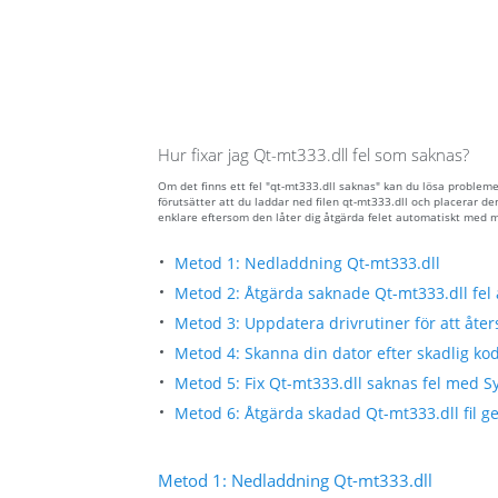
Hur fixar jag Qt-mt333.dll fel som saknas?
Om det finns ett fel "qt-mt333.dll saknas" kan du lösa problem
förutsätter att du laddar ned filen qt-mt333.dll och placerar 
enklare eftersom den låter dig åtgärda felet automatiskt med 
Metod 1: Nedladdning Qt-mt333.dll
Metod 2: Åtgärda saknade Qt-mt333.dll fel
Metod 3: Uppdatera drivrutiner för att åters
Metod 4: Skanna din dator efter skadlig kod 
Metod 5: Fix Qt-mt333.dll saknas fel med S
Metod 6: Åtgärda skadad Qt-mt333.dll fil g
Metod 1: Nedladdning Qt-mt333.dll