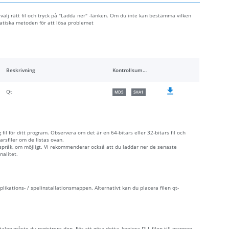
, välj rätt fil och tryck på "Ladda ner" -länken. Om du inte kan bestämma vilken
matiska metoden för att lösa problemet
Beskrivning
Kontrollsummor
Qt
MD5
SHA1
fil för ditt program. Observera om det är en 64-bitars eller 32-bitars fil och
rsfiler om de listas ovan.
 språk, om möjligt. Vi rekommenderar också att du laddar ner de senaste
nalitet.
pplikations- / spelinstallationsmappen. Alternativt kan du placera filen qt-
alog måste du registrera den. För att göra detta, kopiera DLL-filen till mappen