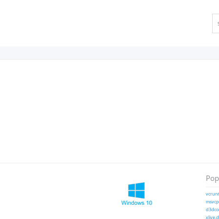
Popu
vcrunt
msvcp1
d3dcom
xlive.d