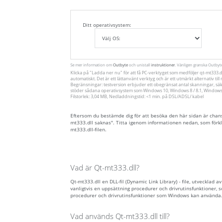
Ditt operativsystem:
Se mer information om
Outbyte
och unistall
instruktioner
. Vänligen granska Outby
Klicka på
"Ladda ner nu"
för att få PC-verktyget som medföljer qt-mt333.d
automatiskt. Det är ett lättanvänt verktyg och är ett utmärkt alternativ ti
Begränsningar: testversion erbjuder ett obegränsat antal skanningar, säk
stöder sådana operativsystem som Windows 10, Windows 8 / 8.1, Windows 7
Filstorlek: 3,04 MB, Nedladdningstid: <1 min. på DSL/ADSL/ kabel
Eftersom du bestämde dig för att besöka den här sidan är chansen 
mt333.dll saknas". Titta igenom informationen nedan, som förkl
mt333.dll-filen.
Vad är Qt-mt333.dll?
Qt-mt333.dll en DLL-fil (Dynamic Link Library) - file, utvecklad a
vanligtvis en uppsättning procedurer och drivrutinsfunktioner,
procedurer och drivrutinsfunktioner som Windows kan använda
Vad används Qt-mt333.dll till?