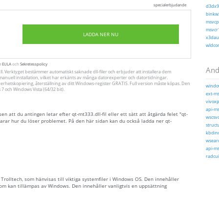
specialerbjudande
d3dx9_
binkw3
msvcp1
msvcr1
LADDA NER NU
x3daud
wldcor
te
EULA
och
Sekretesspolicy
Andr
ll. Verktyget bestämmer automatiskt saknade dll-filer och erbjuder att installera dem
ll manuell installation, vilket har erkänts av många datorexperter och datortidningar.
erhetskopiering, återställning av ditt Windows-register GRATIS. Full version måste köpas. Den
window
 och Windows Vista (64/32 bit).
ext-ms
vivoxp
api-ms
att du antingen letar efter qt-mt333.dll-fil eller ett sätt att åtgärda felet "qt-
wscsvc
arar hur du löser problemet. På den här sidan kan du också ladda ner qt-
struct
kbdinm
wsearc
api-ms-
radcui.
v Trolltech, som hänvisas till viktiga systemfiler i Windows OS. Den innehåller
 som kan tillämpas av Windows. Den innehåller vanligtvis en uppsättning
.