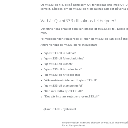
Qt-mt333.dll file, också känd som Qt, förknippas ofta med Qt. 
korrekt. Således, om qt-mt333.dll filen saknas kan det påverka 
Vad är Qt-mt333.dll saknas fel betyder?
Det finns flera orsaker som kan orsaka qt-mt333.dll fel. Dessa 
mer.
Felmeddelanden relaterade till filen qt-mt333.dll kan också indik
Andra vanliga qt-mt333.dll fel inkluderar:
“qt-mt333.dll is saknas”
“qt-mt333.dll felnedladdning”
“qt-mt333.dll krasch”
“qt-mt333.dll hittades inte”
“qt-mt333.dll hittades inte”
“Åtkomstöverträdelse till qt-mt333.dll”
“qt-mt333.dll startpunktsfel”
“Kan inte hitta qt-mt333.dll”
“Det går inte att registrera qt-mt333.dll”
qt-mt333.dll - Systemfel
Programmet kan inte starta eftersom qt-mt333.dll inte finns på
för att lösa problemet.