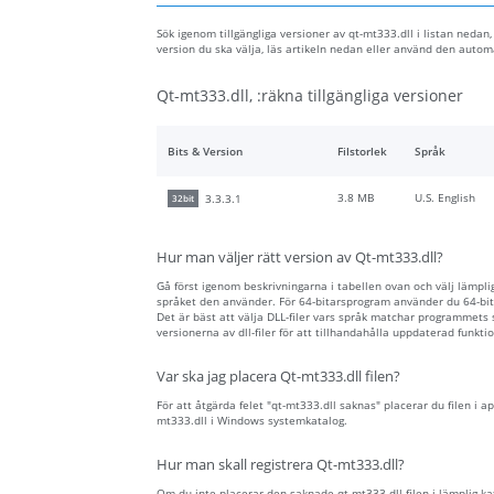
Sök igenom tillgängliga versioner av qt-mt333.dll i listan nedan
version du ska välja, läs artikeln nedan eller använd den auto
Qt-mt333.dll, :räkna tillgängliga versioner
Bits & Version
Filstorlek
Språk
3.8 MB
U.S. English
3.3.3.1
32bit
Hur man väljer rätt version av Qt-mt333.dll?
Gå först igenom beskrivningarna i tabellen ovan och välj lämplig 
språket den använder. För 64-bitarsprogram använder du 64-bita
Det är bäst att välja DLL-filer vars språk matchar programmets
versionerna av dll-filer för att tillhandahålla uppdaterad funktio
Var ska jag placera Qt-mt333.dll filen?
För att åtgärda felet "qt-mt333.dll saknas" placerar du filen i a
mt333.dll i Windows systemkatalog.
Hur man skall registrera Qt-mt333.dll?
Om du inte placerar den saknade qt-mt333.dll filen i lämplig kat