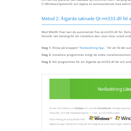
C:\Windows\System32 och öppna en kommandotolk med administra
Metod 2: Åtgärda saknade Qt-mt333.dll fel 
Med WikiDll Fixer kan du automatiskt fixa qt-mt333.dll fel. Dett
föreslår rätt katalog för att installera den, utan löser också and
Steg 1:
Klicka på knappen
“Nedladdning App. ”
för att få det au
Steg 2:
Installera programmet enligt de enkla installationsinst
Steg 3:
Kör programmet för att åtgärda qt-mt333.dll fel och an
Nedladdning
Lös
Se mer information om
Outbyte
och unistall
instruktioner
. Vänligen gransk
Filstorlek: 3.04 MB, Nedladdningstid: < 1 min. on DSL/ADSL/Cable
Detta verktyg är kompatibelt med:
Begränsningar: testversion erbjuder ett obegränsat antal skanningar, säkerhe