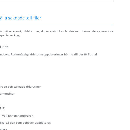
lla saknade .dll-filer
ör nätverkskort, bildskärmar, skrivare etc., kan laddas ner oberoende av varandra
specialverktyg.
tiner
dows. Rutinmässiga drivrutinsuppdateringar hör nu till det förflutna!
drade och saknade drivrutiner
drivrutiner
llt
n - välj Enhetshanteraren
klicka på den som behöver uppdateras
mvara