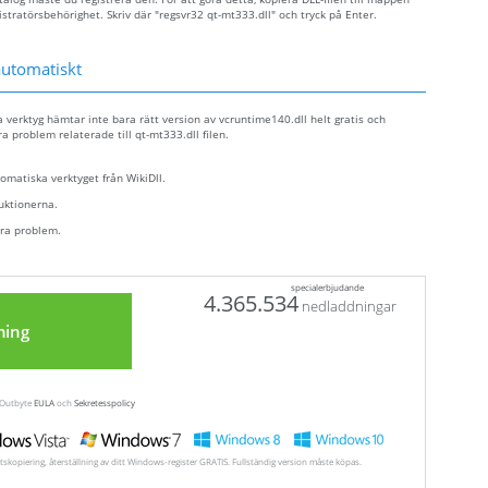
törsbehörighet. Skriv där "regsvr32 qt-mt333.dll" och tryck på Enter.
automatiskt
a verktyg hämtar inte bara rätt version av vcruntime140.dll helt gratis och
ra problem relaterade till qt-mt333.dll filen.
tomatiska verktyget från WikiDll.
ruktionerna.
dra problem.
specialerbjudande
4.365.534
nedladdningar
ning
a Outbyte
EULA
och
Sekretesspolicy
tskopiering, återställning av ditt Windows-register GRATIS. Fullständig version måste köpas.