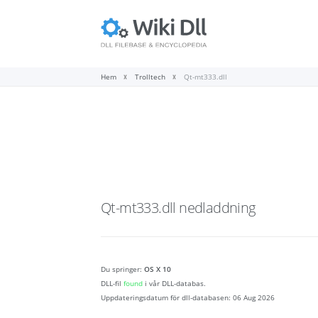
Hem
Trolltech
Qt-mt333.dll
Qt-mt333.dll
nedladdning
Du springer:
OS X 10
DLL-fil
found
i vår DLL-databas.
Uppdateringsdatum för dll-databasen:
06 Aug 2026