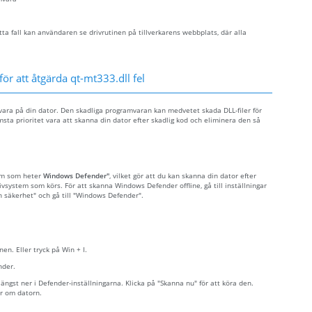
ta fall kan användaren se drivrutinen på tillverkarens webbplats, där alla
ör att åtgärda qt-mt333.dll fel
mvara på din dator. Den skadliga programvaran kan medvetet skada DLL-filer för
msta prioritet vara att skanna din dator efter skadlig kod och eliminera den så
ram som heter
Windows Defender"
, vilket gör att du kan skanna din dator efter
tivsystem som körs. För att skanna Windows Defender offline, gå till inställningar
ch säkerhet" och gå till "Windows Defender".
nen. Eller tryck på Win + I.
nder.
ngst ner i Defender-inställningarna. Klicka på "Skanna nu" för att köra den.
r om datorn.