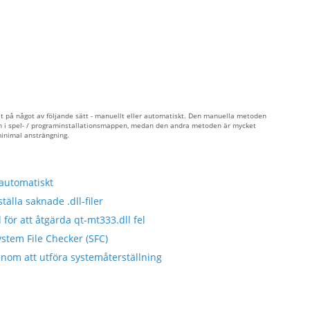
et på något av följande sätt - manuellt eller automatiskt. Den manuella metoden
den i spel- / programinstallationsmappen, medan den andra metoden är mycket
minimal ansträngning.
 automatiskt
tälla saknade .dll-filer
för att åtgärda qt-mt333.dll fel
ystem File Checker (SFC)
enom att utföra systemåterställning