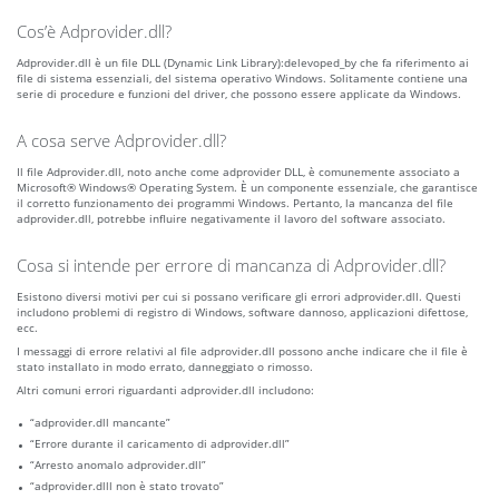
Cos’è Adprovider.dll?
Adprovider.dll è un file DLL (Dynamic Link Library):delevoped_by che fa riferimento ai
file di sistema essenziali, del sistema operativo Windows. Solitamente contiene una
serie di procedure e funzioni del driver, che possono essere applicate da Windows.
A cosa serve Adprovider.dll?
Il file Adprovider.dll, noto anche come adprovider DLL, è comunemente associato a
Microsoft® Windows® Operating System. È un componente essenziale, che garantisce
il corretto funzionamento dei programmi Windows. Pertanto, la mancanza del file
adprovider.dll, potrebbe influire negativamente il lavoro del software associato.
Cosa si intende per errore di mancanza di Adprovider.dll?
Esistono diversi motivi per cui si possano verificare gli errori adprovider.dll. Questi
includono problemi di registro di Windows, software dannoso, applicazioni difettose,
ecc.
I messaggi di errore relativi al file adprovider.dll possono anche indicare che il file è
stato installato in modo errato, danneggiato o rimosso.
Altri comuni errori riguardanti adprovider.dll includono:
“adprovider.dll mancante”
“Errore durante il caricamento di adprovider.dll”
“Arresto anomalo adprovider.dll”
“adprovider.dlll non è stato trovato”