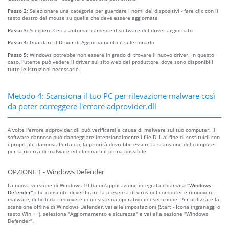
Passo 2:
Selezionare una categoria per guardare i nomi dei dispositivi - fare clic con il
tasto destro del mouse su quella che deve essere aggiornata
Passo 3:
Scegliere Cerca automaticamente il software del driver aggiornato
Passo 4:
Guardare il Driver di Aggiornamento e selezionarlo
Passo 5:
Windows potrebbe non essere in grado di trovare il nuovo driver. In questo
caso, l'utente può vedere il driver sul sito web del produttore, dove sono disponibili
tutte le istruzioni necessarie
Metodo 4: Scansiona il tuo PC per rilevazione malware così
da poter correggere l'errore adprovider.dll
A volte l'errore adprovider.dll può verificarsi a causa di malware sul tuo computer. Il
software dannoso può danneggiare intenzionalmente i file DLL al fine di sostituirli con
i propri file dannosi. Pertanto, la priorità dovrebbe essere la scansione del computer
per la ricerca di malware ed eliminarli il prima possibile.
OPZIONE 1 - Windows Defender
La nuova versione di Windows 10 ha un'applicazione integrata chiamata
"Windows
Defender"
, che consente di verificare la presenza di virus nel computer e rimuovere
malware, difficili da rimuovere in un sistema operativo in esecuzione. Per utilizzare la
scansione offline di Windows Defender, vai alle impostazioni (Start - Icona ingranaggi o
tasto Win + I), seleziona "Aggiornamento e sicurezza" e vai alla sezione "Windows
Defender".