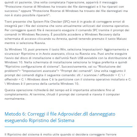
quindi sii paziente. Una volta completata l'operazione, apparirà il messaggio
"Protezione risorse di Windows ha trovato dei file danneggiati e li ha riparati con
successo." oppure "Protezione Risorse di Windows ha trovato dei file dannegiati ma
non è stato possibile ripararli".
Tieni presente che System File Checker (SFC) non è in grado di correggere errori di
integrità per i file del sistema che sono attualmente utilizzati dal sistema operativo.
Per correggere questi file è necessario eseguire il comando SFC tramite il prompt dei
comandi in Windows Recovery. È possibile accedere a Windows Recovery dalla
schermata di accesso cliccando su Arresta, quindi tenendo premuto il tasto Maiusc
mentre si seleziona Riavvia.
Su Windows 10, puoi premere il tasto Win, seleziona Impostazioni> Aggiornamento e
sicurezza> Ripristino e in Avvio avanzato, clicca su Riavvia ora. Puoi anche eseguire
l'avvio dal disco di installazione o dall'unità flash USB avviabile con la distribuzione di
Windows 10. Nella schermata di installazione seleziona la lingua preferita e quindi
"Ripristino configurazione di sistema". Successivamente, vai su "Risoluzione dei
problemi"> "Impostazioni avanzate"> "Prompt dei comandi". Una volta raggiunto il
prompt dei comandi digita il seguente comando: sfc / scannow / offbootdir = C: \ /
offwindir = C: \ Windows dove C è la partizione con il sistema operativo installato e C:
\ Windows è il percorso della cartella Windows 10.
Questa operazione richiederà del tempo ed è importante attendere fino al
completamento. Al termine, chiudi il prompt dei comandi e riavvia il computer
normalmente.
Metodo 6: Correggi il file Adprovider.dll danneggiato
eseguendo Ripristino del Sistema
Il Ripristino del sistema è molto utile quando si desidera correggere l'errore