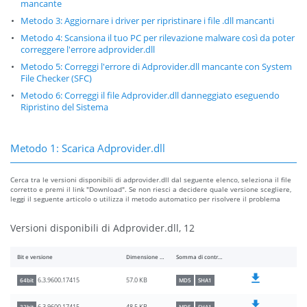
mancante
Metodo 3: Aggiornare i driver per ripristinare i file .dll mancanti
Metodo 4: Scansiona il tuo PC per rilevazione malware così da poter
correggere l'errore adprovider.dll
Metodo 5: Correggi l'errore di Adprovider.dll mancante con System
File Checker (SFC)
Metodo 6: Correggi il file Adprovider.dll danneggiato eseguendo
Ripristino del Sistema
Metodo 1: Scarica Adprovider.dll
Cerca tra le versioni disponibili di adprovider.dll dal seguente elenco, seleziona il file
corretto e premi il link "Download". Se non riesci a decidere quale versione scegliere,
leggi il seguente articolo o utilizza il metodo automatico per risolvere il problema
Versioni disponibili di Adprovider.dll, 12
Bit e versione
Dimensione del file
Somma di controllo
57.0 KB
6.3.9600.17415
64bit
MD5
SHA1