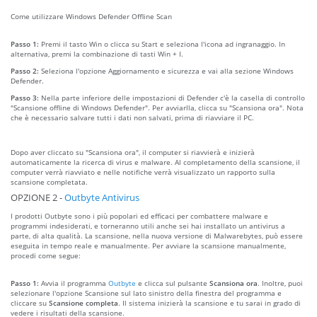
Come utilizzare Windows Defender Offline Scan
Passo 1:
Premi il tasto Win o clicca su Start e seleziona l'icona ad ingranaggio. In
alternativa, premi la combinazione di tasti Win + I.
Passo 2:
Seleziona l'opzione Aggiornamento e sicurezza e vai alla sezione Windows
Defender.
Passo 3:
Nella parte inferiore delle impostazioni di Defender c'è la casella di controllo
"Scansione offline di Windows Defender". Per avviarlla, clicca su "Scansiona ora". Nota
che è necessario salvare tutti i dati non salvati, prima di riavviare il PC.
Dopo aver cliccato su "Scansiona ora", il computer si riavvierà e inizierà
automaticamente la ricerca di virus e malware. Al completamento della scansione, il
computer verrà riavviato e nelle notifiche verrà visualizzato un rapporto sulla
scansione completata.
OPZIONE 2 -
Outbyte Antivirus
I prodotti Outbyte sono i più popolari ed efficaci per combattere malware e
programmi indesiderati, e torneranno utili anche sei hai installato un antivirus a
parte, di alta qualità. La scansione, nella nuova versione di Malwarebytes, può essere
eseguita in tempo reale e manualmente. Per avviare la scansione manualmente,
procedi come segue:
Passo 1:
Avvia il programma
Outbyte
e clicca sul pulsante
Scansiona ora
. Inoltre, puoi
selezionare l'opzione Scansione sul lato sinistro della finestra del programma e
cliccare su
Scansione completa
. Il sistema inizierà la scansione e tu sarai in grado di
vedere i risultati della scansione.