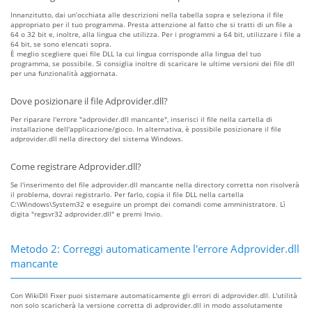
Innanzitutto, dai un’occhiata alle descrizioni nella tabella sopra e seleziona il file
appropriato per il tuo programma. Presta attenzione al fatto che si tratti di un file a
64 o 32 bit e, inoltre, alla lingua che utilizza. Per i programmi a 64 bit, utilizzare i file a
64 bit, se sono elencati sopra.
È meglio scegliere quei file DLL la cui lingua corrisponde alla lingua del tuo
programma, se possibile. Si consiglia inoltre di scaricare le ultime versioni dei file dll
per una funzionalità aggiornata.
Dove posizionare il file Adprovider.dll?
Per riparare l'errore "adprovider.dll mancante", inserisci il file nella cartella di
installazione dell'applicazione/gioco. In alternativa, è possibile posizionare il file
adprovider.dll nella directory del sistema Windows.
Come registrare Adprovider.dll?
Se l'inserimento del file adprovider.dll mancante nella directory corretta non risolverà
il problema, dovrai registrarlo. Per farlo, copia il file DLL nella cartella
C:\Windows\System32 e eseguire un prompt dei comandi come amministratore. Lì
digita "regsvr32 adprovider.dll" e premi Invio.
Metodo 2: Correggi automaticamente l'errore Adprovider.dll
mancante
Con WikiDll Fixer puoi sistemare automaticamente gli errori di adprovider.dll. L'utilità
non solo scaricherà la versione corretta di adprovider.dll in modo assolutamente