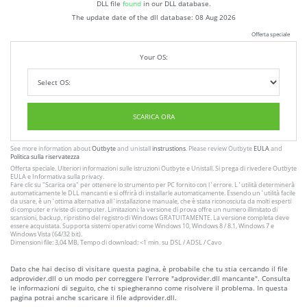
DLL file
found
in our DLL database.
The update date of the dll database:
08 Aug 2026
Offerta speciale
Your OS:
SCARICA ORA
See more information about
Outbyte
and unistall
instrustions
. Please review Outbyte
EULA
and
Politica sulla riservatezza
Offerta speciale. Ulteriori informazioni sulle istruzioni
Outbyte
e
Unistall
. Si prega di rivedere Outbyte
EULA
e
Informativa sulla privacy
.
Fare clic su
"Scarica ora"
per ottenere lo strumento per PC fornito con l`errore. L`utilità determinerà
automaticamente le DLL mancanti e si offrirà di installarle automaticamente. Essendo un`utilità facile
da usare, è un`ottima alternativa all`installazione manuale, che è stata riconosciuta da molti esperti
di computer e riviste di computer. Limitazioni: la versione di prova offre un numero illimitato di
scansioni, backup, ripristino del registro di Windows GRATUITAMENTE. La versione completa deve
essere acquistata. Supporta sistemi operativi come Windows 10, Windows 8 / 8.1, Windows 7 e
Windows Vista (64/32 bit).
Dimensioni file: 3,04 MB, Tempo di download: <1 min. su DSL / ADSL / Cavo
Dato che hai deciso di visitare questa pagina, è probabile che tu stia cercando il file
adprovider.dll o un modo per correggere l'errore "adprovider.dll mancante". Consulta
le informazioni di seguito, che ti spiegheranno come risolvere il problema. In questa
pagina potrai anche scaricare il file adprovider.dll.