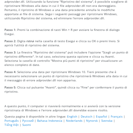
adprovider.dll. Utilizzando la funzione "Ripristino del sistema", è possibile scegliere di
ripristinare Windows alla data in cui il file adprovider.dll non era danneggiato.
Pertanto, il ripristino di Windows a una data precedente annulla le modifiche
apportate ai file di sistema. Segui i seguenti passaggi per ripristinare Windows,
utilizzando Ripristino del sistema, ed eliminare l'errore adprovider.dll.
Passo 1:
Premi la combinazione di tasti Win + R per avviare la finestra di dialogo
Esegui.
Passo 2:
Digita
rstrui
nella casella di testo Esegui e clicca su OK o premi Invio. Si
aprirà l'utilità di ripristino del sistema.
Passo 3:
La finestra "Ripristino del sistema" può includere l'opzione "Scegli un punto di
ripristino differente". In tal caso, seleziona questa opzione e clicca su Avanti.
Seleziona la casella di controllo "Mostra più punti di ripristino" per visualizzare un
elenco completo di date.
Passo 4:
Seleziona una data per ripristinare Windows 10. Tieni presente che è
necessario selezionare un punto di ripristino che ripristinerà Windows alla data in cui
il messaggio di errore adprovider.dll non appariva.
Passo 5:
Clicca sul pulsante "Avanti", quindi clicca su "Fine" per confermare il punto di
ripristino.
A questo punto, il computer si riavvierà normalmente e si avvierà con la versione
ripristinata di Windows e l'errore adprovider.dll dovrebbe essere risolto.
Questa pagina è disponibile in altre lingue:
English
|
Deutsch
|
Español
|
Français
|
Português
|
Русский
|
Bahasa Indonesia
|
Nederlands
|
Nynorsk
|
Svenska
|
Tiếng Việt
|
Suomi