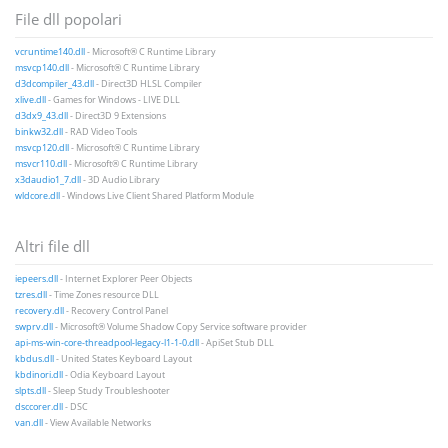
File dll popolari
vcruntime140.dll
- Microsoft® C Runtime Library
msvcp140.dll
- Microsoft® C Runtime Library
d3dcompiler_43.dll
- Direct3D HLSL Compiler
xlive.dll
- Games for Windows - LIVE DLL
d3dx9_43.dll
- Direct3D 9 Extensions
binkw32.dll
- RAD Video Tools
msvcp120.dll
- Microsoft® C Runtime Library
msvcr110.dll
- Microsoft® C Runtime Library
x3daudio1_7.dll
- 3D Audio Library
wldcore.dll
- Windows Live Client Shared Platform Module
Altri file dll
iepeers.dll
- Internet Explorer Peer Objects
tzres.dll
- Time Zones resource DLL
recovery.dll
- Recovery Control Panel
swprv.dll
- Microsoft® Volume Shadow Copy Service software provider
api-ms-win-core-threadpool-legacy-l1-1-0.dll
- ApiSet Stub DLL
kbdus.dll
- United States Keyboard Layout
kbdinori.dll
- Odia Keyboard Layout
slpts.dll
- Sleep Study Troubleshooter
dsccorer.dll
- DSC
van.dll
- View Available Networks