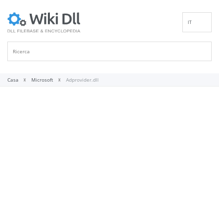
IT
EN
DE
ES
FR
Casa
Microsoft
Adprovider.dll
PT
RU
ID
NL
NN
SV
VI
FI