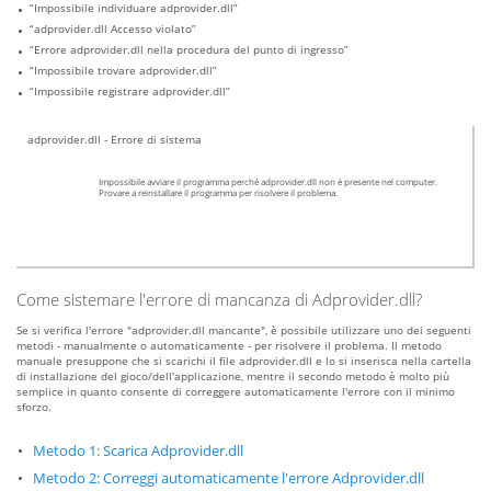
“Impossibile individuare adprovider.dll”
“adprovider.dll Accesso violato”
“Errore adprovider.dll nella procedura del punto di ingresso”
“Impossibile trovare adprovider.dll”
“Impossibile registrare adprovider.dll”
adprovider.dll - Errore di sistema
Impossibile avviare il programma perché adprovider.dll non è presente nel computer.
Provare a reinstallare il programma per risolvere il problema.
Come sistemare l'errore di mancanza di Adprovider.dll?
Se si verifica l'errore "adprovider.dll mancante", è possibile utilizzare uno dei seguenti
metodi - manualmente o automaticamente - per risolvere il problema. Il metodo
manuale presuppone che si scarichi il file adprovider.dll e lo si inserisca nella cartella
di installazione del gioco/dell'applicazione, mentre il secondo metodo è molto più
semplice in quanto consente di correggere automaticamente l'errore con il minimo
sforzo.
Metodo 1: Scarica Adprovider.dll
Metodo 2: Correggi automaticamente l'errore Adprovider.dll