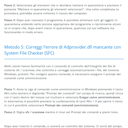
Passo 2:
Selezionare gli elementi che si desidera mettere in quarantena e premere il
pulsante "Mettere in quarantena gli elementi selezionati". Una volta completata la
procedura, potrebbe essere richiesto il riavvio del computer.
Passo 3:
Dopo aver riavviato il programma, è possibile eliminare tutti gli oggetti in
quarantena andando nella sezione appropriata del programma o ripristinarne alcuni
se si scopre che, dopo averli messi in quarantena, qualcosa sul tuo software sta
funzionando in modo errato.
Metodo 5: Correggi l'errore di Adprovider.dll mancante con
System File Checker (SFC)
Molti utenti hanno familiarità con il comando di controllo dell'integrità dei file di
sistema sfc / scannow, che controlla e corregge automaticamente i file, del sistema
Windows, protetti. Per svolgere questo comando, è necessario eseguire il prompt dei
comandi come amministratore.
Passo 1:
Avvia la riga di comando come amministratore in Windows premendo il tasto
Win sulla tastiera e digitando "Prompt dei comandi" nel campo di ricerca, quindi clicca
con il tasto destro del mouse sul risultato e seleziona
Esegui come amministratore
.
In alternativa, è possibile premere la combinazione di tasti Win + X per aprire il menu
in cui è possibile selezionare
Prompt dei comandi (amministratore)
.
Passo 2:
Digita
sfc / scannow
mentre ti trovi nel Prompt dei comandi e premi Invio.
Dopo aver inserito il comando, si avvierà un controllo del sistema. Ci vorrà del tempo,