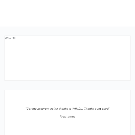
Wiki Dll
”Got my program going thanks to WikiDll. Thanks a lot guys!”
Alex James