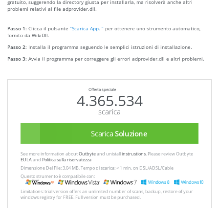
gratuito, suggerendo la directory giusta per installarla, ma risolverà anche altri
problemi relativi al file adprovider.dll.
Passo 1:
Clicca il pulsante
“Scarica App. ”
per ottenere uno strumento automatico,
fornito da WikiDll.
Passo 2:
Installa il programma seguendo le semplici istruzioni di installazione.
Passo 3:
Avvia il programma per correggere gli errori adprovider.dll e altri problemi.
Offerta speciale
4.365.534
scarica
Scarica
Soluzione
See more information about
Outbyte
and unistall
instrustions
. Please review Outbyte
EULA
and
Politica sulla riservatezza
Dimensione Del File: 3.04 MB, Tempo di scarica: < 1 min. on DSL/ADSL/Cable
Questo strumento è compatibile con:
Limitations: trial version offers an unlimited number of scans, backup, restore of your
windows registry for FREE. Full version must be purchased.