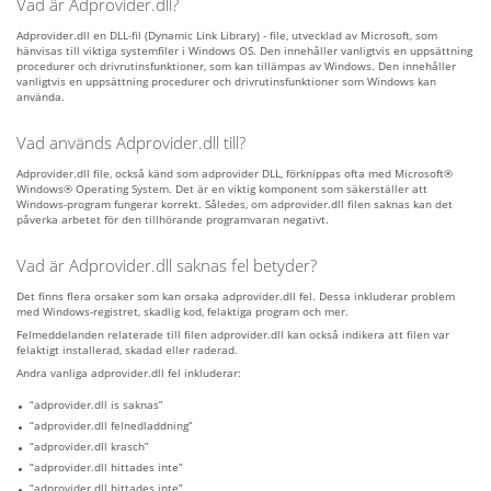
Vad är Adprovider.dll?
Adprovider.dll en DLL-fil (Dynamic Link Library) - file, utvecklad av Microsoft, som
hänvisas till viktiga systemfiler i Windows OS. Den innehåller vanligtvis en uppsättning
procedurer och drivrutinsfunktioner, som kan tillämpas av Windows. Den innehåller
vanligtvis en uppsättning procedurer och drivrutinsfunktioner som Windows kan
använda.
Vad används Adprovider.dll till?
Adprovider.dll file, också känd som adprovider DLL, förknippas ofta med Microsoft®
Windows® Operating System. Det är en viktig komponent som säkerställer att
Windows-program fungerar korrekt. Således, om adprovider.dll filen saknas kan det
påverka arbetet för den tillhörande programvaran negativt.
Vad är Adprovider.dll saknas fel betyder?
Det finns flera orsaker som kan orsaka adprovider.dll fel. Dessa inkluderar problem
med Windows-registret, skadlig kod, felaktiga program och mer.
Felmeddelanden relaterade till filen adprovider.dll kan också indikera att filen var
felaktigt installerad, skadad eller raderad.
Andra vanliga adprovider.dll fel inkluderar:
“adprovider.dll is saknas”
“adprovider.dll felnedladdning”
“adprovider.dll krasch”
“adprovider.dll hittades inte”
“adprovider.dll hittades inte”