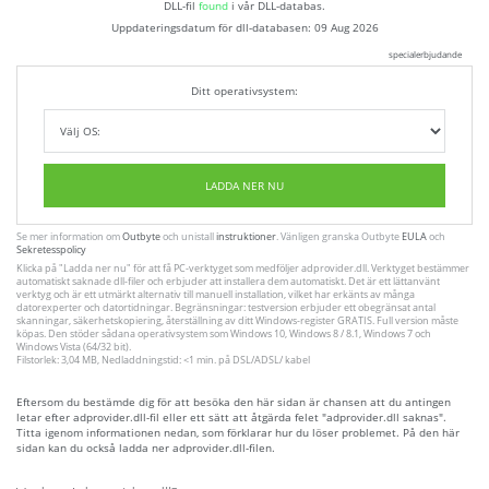
DLL-fil
found
i vår DLL-databas.
Uppdateringsdatum för dll-databasen:
09 Aug 2026
specialerbjudande
Ditt operativsystem:
LADDA NER NU
Se mer information om
Outbyte
och unistall
instruktioner
. Vänligen granska Outbyte
EULA
och
Sekretesspolicy
Klicka på
"Ladda ner nu"
för att få PC-verktyget som medföljer adprovider.dll. Verktyget bestämmer
automatiskt saknade dll-filer och erbjuder att installera dem automatiskt. Det är ett lättanvänt
verktyg och är ett utmärkt alternativ till manuell installation, vilket har erkänts av många
datorexperter och datortidningar. Begränsningar: testversion erbjuder ett obegränsat antal
skanningar, säkerhetskopiering, återställning av ditt Windows-register GRATIS. Full version måste
köpas. Den stöder sådana operativsystem som Windows 10, Windows 8 / 8.1, Windows 7 och
Windows Vista (64/32 bit).
Filstorlek: 3,04 MB, Nedladdningstid: <1 min. på DSL/ADSL/ kabel
Eftersom du bestämde dig för att besöka den här sidan är chansen att du antingen
letar efter adprovider.dll-fil eller ett sätt att åtgärda felet "adprovider.dll saknas".
Titta igenom informationen nedan, som förklarar hur du löser problemet. På den här
sidan kan du också ladda ner adprovider.dll-filen.