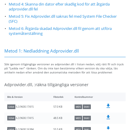
Metod 4: Skanna din dator efter skadlig kod för att åtgärda
adprovider.dll fel
Metod 5: Fix Adprovider.dll saknas fel med System File Checker
(SFC)
Metod 6: Åtgärda skadad Adprovider.dll fil genom att utföra
systemåterställning
Metod 1: Nedladdning Adprovider.dll
Sök igenom tillgängliga versioner av adprovider.dll i listan nedan, välj rätt fil och tryck
på "Ladda ner" -länken. Om du inte kan bestämma vilken version du ska välja, läs
artikeln nedan eller använd den automatiska metoden för att lösa problemet
Adprovider.dll, :räkna tillgängliga versioner
Bits & Version
Filstorlek
Kontrollsummor
57.0 KB
6.3.9600.17415
64bit
MD5
SHA1
48.5 KB
6.3.9600.17415
32bit
MD5
SHA1
55.5 KB
6.3.9600.16384
64bit
MD5
SHA1