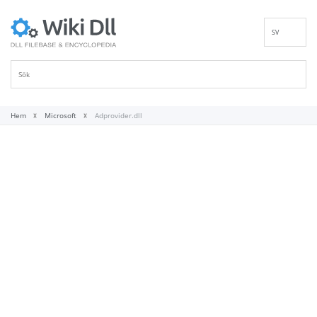
SV
EN
DE
ES
FR
Hem
Microsoft
Adprovider.dll
IT
PT
RU
ID
NL
NN
VI
FI