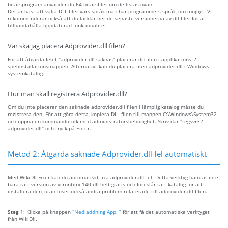
bitarsprogram använder du 64-bitarsfiler om de listas ovan.
Det är bäst att välja DLL-filer vars språk matchar programmets språk, om möjligt. Vi
rekommenderar också att du laddar ner de senaste versionerna av dll-filer för att
tillhandahålla uppdaterad funktionalitet.
Var ska jag placera Adprovider.dll filen?
För att åtgärda felet "adprovider.dll saknas" placerar du filen i applikations- /
spelinstallationsmappen. Alternativt kan du placera filen adprovider.dll i Windows
systemkatalog.
Hur man skall registrera Adprovider.dll?
Om du inte placerar den saknade adprovider.dll filen i lämplig katalog måste du
registrera den. För att göra detta, kopiera DLL-filen till mappen C:\Windows\System32
och öppna en kommandotolk med administratörsbehörighet. Skriv där "regsvr32
adprovider.dll" och tryck på Enter.
Metod 2: Åtgärda saknade Adprovider.dll fel automatiskt
Med WikiDll Fixer kan du automatiskt fixa adprovider.dll fel. Detta verktyg hämtar inte
bara rätt version av vcruntime140.dll helt gratis och föreslår rätt katalog för att
installera den, utan löser också andra problem relaterade till adprovider.dll filen.
Steg 1:
Klicka på knappen
“Nedladdning App. ”
för att få det automatiska verktyget
från WikiDll.