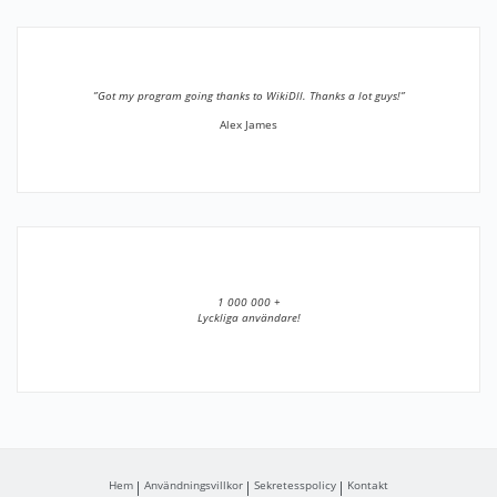
”Got my program going thanks to WikiDll. Thanks a lot guys!”
Alex James
1 000 000 +
Lyckliga användare!
Hem
Användningsvillkor
Sekretesspolicy
Kontakt