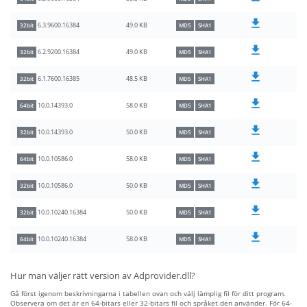
49.0 KB
6.3.9600.16384
32bit
MD5
SHA1
49.0 KB
6.2.9200.16384
32bit
MD5
SHA1
48.5 KB
6.1.7600.16385
32bit
MD5
SHA1
58.0 KB
10.0.14393.0
64bit
MD5
SHA1
50.0 KB
10.0.14393.0
32bit
MD5
SHA1
58.0 KB
10.0.10586.0
64bit
MD5
SHA1
50.0 KB
10.0.10586.0
32bit
MD5
SHA1
50.0 KB
10.0.10240.16384
32bit
MD5
SHA1
58.0 KB
10.0.10240.16384
64bit
MD5
SHA1
Hur man väljer rätt version av Adprovider.dll?
Gå först igenom beskrivningarna i tabellen ovan och välj lämplig fil för ditt program.
Observera om det är en 64-bitars eller 32-bitars fil och språket den använder. För 64-