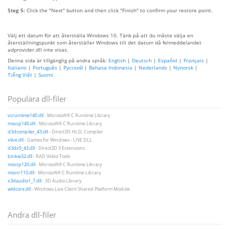
Steg 5:
Click the "Next" button and then click "Finish" to confirm your restore point.
Välj ett datum för att återställa Windows 10. Tänk på att du måste välja en
återställningspunkt som återställer Windows till det datum då felmeddelandet
adprovider.dll inte visas.
Denna sida är tillgänglig på andra språk:
English
|
Deutsch
|
Español
|
Français
|
Italiano
|
Português
|
Русский
|
Bahasa Indonesia
|
Nederlands
|
Nynorsk
|
Tiếng Việt
|
Suomi
Populära dll-filer
vcruntime140.dll
- Microsoft® C Runtime Library
msvcp140.dll
- Microsoft® C Runtime Library
d3dcompiler_43.dll
- Direct3D HLSL Compiler
xlive.dll
- Games for Windows - LIVE DLL
d3dx9_43.dll
- Direct3D 9 Extensions
binkw32.dll
- RAD Video Tools
msvcp120.dll
- Microsoft® C Runtime Library
msvcr110.dll
- Microsoft® C Runtime Library
x3daudio1_7.dll
- 3D Audio Library
wldcore.dll
- Windows Live Client Shared Platform Module
Andra dll-filer