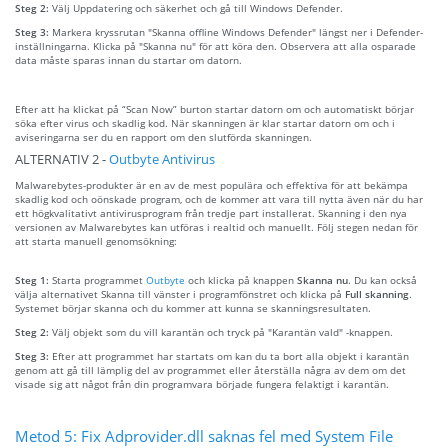
Steg 2:
Välj Uppdatering och säkerhet och gå till Windows Defender.
Steg 3:
Markera kryssrutan "Skanna offline Windows Defender" längst ner i Defender-
inställningarna. Klicka på "Skanna nu" för att köra den. Observera att alla osparade
data måste sparas innan du startar om datorn.
Efter att ha klickat på “Scan Now” burton startar datorn om och automatiskt börjar
söka efter virus och skadlig kod. När skanningen är klar startar datorn om och i
aviseringarna ser du en rapport om den slutförda skanningen.
ALTERNATIV 2 -
Outbyte Antivirus
Malwarebytes-produkter är en av de mest populära och effektiva för att bekämpa
skadlig kod och oönskade program, och de kommer att vara till nytta även när du har
ett högkvalitativt antivirusprogram från tredje part installerat. Skanning i den nya
versionen av Malwarebytes kan utföras i realtid och manuellt. Följ stegen nedan för
att starta manuell genomsökning:
Steg 1:
Starta programmet
Outbyte
och klicka på knappen
Skanna nu
. Du kan också
välja alternativet Skanna till vänster i programfönstret och klicka på
Full skanning
.
Systemet börjar skanna och du kommer att kunna se skanningsresultaten.
Steg 2:
Välj objekt som du vill karantän och tryck på "Karantän vald" -knappen.
Steg 3:
Efter att programmet har startats om kan du ta bort alla objekt i karantän
genom att gå till lämplig del av programmet eller återställa några av dem om det
visade sig att något från din programvara började fungera felaktigt i karantän.
Metod 5: Fix Adprovider.dll saknas fel med System File