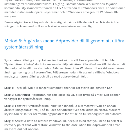
inställningar">"Kommandotolken". En gång i kommandotolken skriver du följande
kommando: sfg/scannow/offbootdir = C:\ / off windir = C:\Windows där C är partitionen
med det installerade operativsystemet och C:\Windows är vägen till Windows 10-
mappen.
Denna åtgärd tar ett tag och det är viktigt att vänta tills den är klar. När du är klar
stänger du kommandotolken och startar om datorn som vanligt.
Metod 6: Åtgärda skadad Adprovider.dll fil genom att utföra
systemåterställning
Systemåterställning är mycket användbart när du vill fixa adprovider.dll fel. Med
"Systemåterställning" -funktionen kan du välja att återställa Windows till det datum då
filen adprovider.dll inte skadades. Således återställer Windows till ett tidigare datum
ändringar som gjorts i systemfiler. Följ stegen nedan för att rulla tillbaka Windows
med systemåterställning och bli av med adprovider.dll felet.
Steg 1:
Tryck på Win + R-tangentkombinationen för att starta dialogrutan Kör.
Steg 2:
Skriv
rstrui
i textrutan Kör och klicka på OK eller tryck på Enter. Det öppnar
verktyget för systemåterställning.
Steg 3:
Fönstret "Systemåterställning" kan innehålla alternativet "Välj en annan
återställningspunkt". Välj i så fall det här alternativet och klicka på Nästa. Markera
kryssrutan "Visa fler återställningspunkter" för att se en fullständig lista med datum.
Steg 4:
Select a date to restore Windows 10. Keep in mind that you need to select a
recovery point that will restore Windows to the date when the adprovider.dll error
message did not appear.