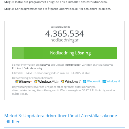
Steg 2:
Installera programmet enligt de enkla installationsinstruktionerna.
Steg 3:
Kör programmet för att åtgärda adprovider.dll fel och andra problem.
specialerbjudande
4.365.534
nedladdningar
Nedladdning
Lösning
Se mer information om
Outbyte
och unistall
instruktioner
. Vänligen granska Outbyte
EULA
och
Sekretesspolicy
Filstorlek: 3.04 MB, Nedladdningstid: < 1 min. on DSL/ADSL/Cable
Detta verktyg är kompatibelt med:
Begränsningar: testversion erbjuder ett obegränsat antal skanningar,
säkerhetskopiering, återställning av ditt Windows-register GRATIS. Fullständig version
måste köpas.
Metod 3: Uppdatera drivrutiner för att återställa saknade
.dll-filer