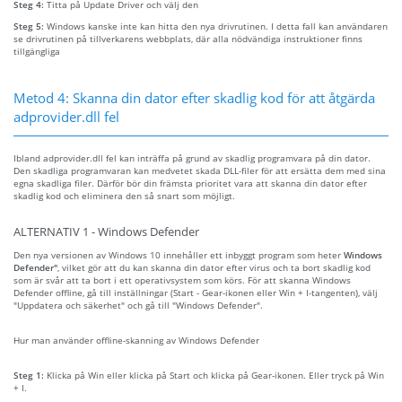
Steg 4:
Titta på Update Driver och välj den
Steg 5:
Windows kanske inte kan hitta den nya drivrutinen. I detta fall kan användaren
se drivrutinen på tillverkarens webbplats, där alla nödvändiga instruktioner finns
tillgängliga
Metod 4: Skanna din dator efter skadlig kod för att åtgärda
adprovider.dll fel
Ibland adprovider.dll fel kan inträffa på grund av skadlig programvara på din dator.
Den skadliga programvaran kan medvetet skada DLL-filer för att ersätta dem med sina
egna skadliga filer. Därför bör din främsta prioritet vara att skanna din dator efter
skadlig kod och eliminera den så snart som möjligt.
ALTERNATIV 1 - Windows Defender
Den nya versionen av Windows 10 innehåller ett inbyggt program som heter
Windows
Defender"
, vilket gör att du kan skanna din dator efter virus och ta bort skadlig kod
som är svår att ta bort i ett operativsystem som körs. För att skanna Windows
Defender offline, gå till inställningar (Start - Gear-ikonen eller Win + I-tangenten), välj
"Uppdatera och säkerhet" och gå till "Windows Defender".
Hur man använder offline-skanning av Windows Defender
Steg 1:
Klicka på Win eller klicka på Start och klicka på Gear-ikonen. Eller tryck på Win
+ I.