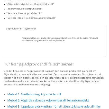
“Åtkomstöverträdelse till adprovider.dll”
“adprovider.dll startpunktsfel”
“Kan inte hitta adprovider.dll”
“Det går inte att registrera adprovider.dll”
adprovider.dll - Systemfel
Programmet kan inte starta eftersom adprovider.dll inte finns på din dator. Försök att
installera om programmet för att lösa problemet.
Hur fixar jag Adprovider.dll fel som saknas?
Om det finns ett fel "adprovider.dll saknas" kan du lösa problemet på något av
följande sätt - manuellt eller automatiskt. Den manuella metoden förutsätter att du
laddar ned filen adprovider.dll och placerar den i spel- / programinstallationsmappen,
medan den andra metoden är mycket enklare eftersom den låter dig åtgärda felet
automatiskt med minimal ansträngning.
Metod 1: Nedladdning Adprovider.dll
Metod 2: Åtgärda saknade Adprovider.dll fel automatiskt
Metod 3: Uppdatera drivrutiner för att återställa saknade .dll-filer