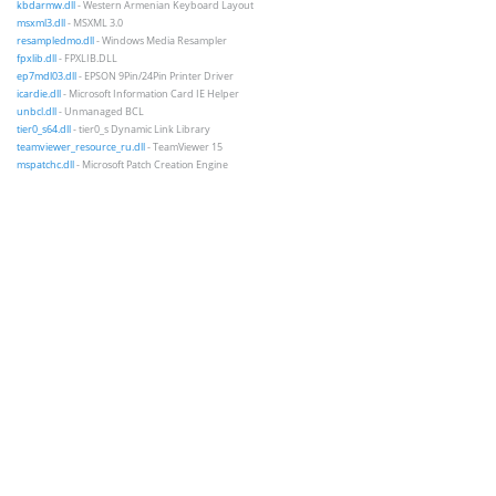
kbdarmw.dll
- Western Armenian Keyboard Layout
msxml3.dll
- MSXML 3.0
resampledmo.dll
- Windows Media Resampler
fpxlib.dll
- FPXLIB.DLL
ep7mdl03.dll
- EPSON 9Pin/24Pin Printer Driver
icardie.dll
- Microsoft Information Card IE Helper
unbcl.dll
- Unmanaged BCL
tier0_s64.dll
- tier0_s Dynamic Link Library
teamviewer_resource_ru.dll
- TeamViewer 15
mspatchc.dll
- Microsoft Patch Creation Engine