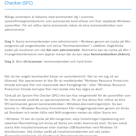
Checker (SFC)
Många användare är bekanta med kommandot sfg / scannow
systemfilintegritetskontroll, som automatiskt kontrollerar och fixar skyddade Windows-
systemfiler. För att utföra detta kommando måste du köra kommandotolken som
administratör.
Steg 1:
Starta kommandoraden som administratör i Windows genom att trycka på Win-
tangenten på tangentbordet och skriva "Kommandotolken" i sökfältet, högerklicka
sedan på resultatet och välj
Kör som administratör
. Alternativt kan du trycka på Win +
X-tangentkombination som öppnar menyn där du kan välja
Kommandotolken (Admin)
.
Steg 2:
Skriv
sfc/scannow
i kommandotolken och tryck Enter.
När du har angett kommandot börjar en systemkontroll. Det tar ett tag, så var
tålamod. När operationen är klar får du meddelandet “Windows Resource Protection
hittade korrupta filer och reparerade dem framgångsrikt.” eller “Windows Resource
Protection hittade korrupta filer men kunde inte fixa några av dem”.
Tänk på att System File Checker (SFC) inte kan fixa integritetsfel för de systemfiler som
för närvarande används av operativsystemet. För att fixa dessa filer måste du köra
SFC-kommandot genom kommandotolken i Windows-återställningsmiljön. Du kan
komma in i Windows Recovery Environment från inloggningsskärmen genom att klicka
på Shutdown och sedan hålla ned Skift-tangenten medan du väljer Starta om.
I Windows 10 kan du trycka på Win-tangenten, välja Inställningar>Uppdatering och
säkerhet>Återställning och klicka på Starta om under Avancerad start. Du kan också
starta från installationsskivan eller startbar USB-flashenhet med Windows 10-
distributionen. Välj önskat språk på installationsskärmen och välj sedan
"Systemåterställning". Gå därefter till "Felsökning">"Avancerade