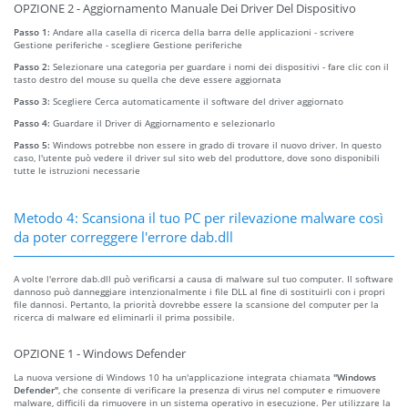
OPZIONE 2 - Aggiornamento Manuale Dei Driver Del Dispositivo
Passo 1:
Andare alla casella di ricerca della barra delle applicazioni - scrivere
Gestione periferiche - scegliere Gestione periferiche
Passo 2:
Selezionare una categoria per guardare i nomi dei dispositivi - fare clic con il
tasto destro del mouse su quella che deve essere aggiornata
Passo 3:
Scegliere Cerca automaticamente il software del driver aggiornato
Passo 4:
Guardare il Driver di Aggiornamento e selezionarlo
Passo 5:
Windows potrebbe non essere in grado di trovare il nuovo driver. In questo
caso, l'utente può vedere il driver sul sito web del produttore, dove sono disponibili
tutte le istruzioni necessarie
Metodo 4: Scansiona il tuo PC per rilevazione malware così
da poter correggere l'errore dab.dll
A volte l'errore dab.dll può verificarsi a causa di malware sul tuo computer. Il software
dannoso può danneggiare intenzionalmente i file DLL al fine di sostituirli con i propri
file dannosi. Pertanto, la priorità dovrebbe essere la scansione del computer per la
ricerca di malware ed eliminarli il prima possibile.
OPZIONE 1 - Windows Defender
La nuova versione di Windows 10 ha un'applicazione integrata chiamata
"Windows
Defender"
, che consente di verificare la presenza di virus nel computer e rimuovere
malware, difficili da rimuovere in un sistema operativo in esecuzione. Per utilizzare la