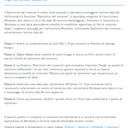
Il Ripristino del sistema è molto utile quando si desidera correggere l'errore dab.dll.
Utilizzando la funzione "Ripristino del sistema", è possibile scegliere di ripristinare
Windows alla data in cui il file dab.dll non era danneggiato. Pertanto, il ripristino di
Windows a una data precedente annulla le modifiche apportate ai file di sistema.
Segui i seguenti passaggi per ripristinare Windows, utilizzando Ripristino del sistema,
ed eliminare l'errore dab.dll.
Passo 1:
Premi la combinazione di tasti Win + R per avviare la finestra di dialogo
Esegui.
Passo 2:
Digita
rstrui
nella casella di testo Esegui e clicca su OK o premi Invio. Si
aprirà l'utilità di ripristino del sistema.
Passo 3:
La finestra "Ripristino del sistema" può includere l'opzione "Scegli un punto di
ripristino differente". In tal caso, seleziona questa opzione e clicca su Avanti.
Seleziona la casella di controllo "Mostra più punti di ripristino" per visualizzare un
elenco completo di date.
Passo 4:
Seleziona una data per ripristinare Windows 10. Tieni presente che è
necessario selezionare un punto di ripristino che ripristinerà Windows alla data in cui
il messaggio di errore dab.dll non appariva.
Passo 5:
Clicca sul pulsante "Avanti", quindi clicca su "Fine" per confermare il punto di
ripristino.
A questo punto, il computer si riavvierà normalmente e si avvierà con la versione
ripristinata di Windows e l'errore dab.dll dovrebbe essere risolto.
Questa pagina è disponibile in altre lingue:
English
|
Deutsch
|
Español
|
Français
|