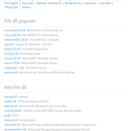
Português
|
Русский
|
Bahasa Indonesia
|
Nederlands
|
Nynorsk
|
Svenska
|
Tiếng Việt
|
Suomi
File dll popolari
vcruntime140.dll
- Microsoft® C Runtime Library
msvcp140.dll
- Microsoft® C Runtime Library
d3dcompiler_43.dll
- Direct3D HLSL Compiler
xlive.dll
- Games for Windows - LIVE DLL
d3dx9_43.dll
- Direct3D 9 Extensions
binkw32.dll
- RAD Video Tools
msvcp120.dll
- Microsoft® C Runtime Library
msvcr110.dll
- Microsoft® C Runtime Library
x3daudio1_7.dll
- 3D Audio Library
wldcore.dll
- Windows Live Client Shared Platform Module
Altri file dll
twinapi.dll
- twinapi
zipfldr.dll
- ZIP-komprimierte Ordner
wshcon.dll
- Microsoft (R) Windows Script Controller
nppc64_80.dll
- NVIDIA CUDA NPPCORE Library, Version 8.0.44
jp.dll
- NULL
dsound.dll
- DirectSound
dwmredir.dll
- Microsoft Desktop Window Manager Redirection Component
ehstorpwddrv.dll
- Enhanced Storage Password Authentication Driver