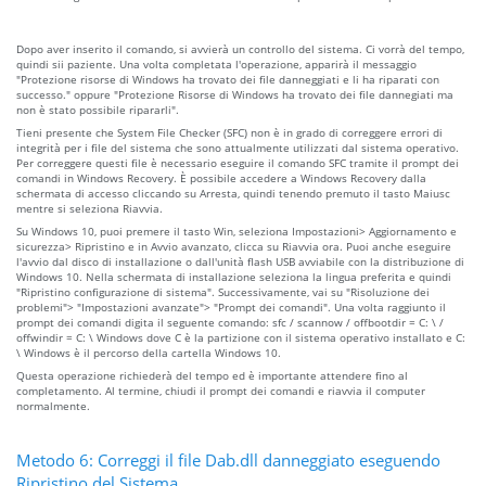
Dopo aver inserito il comando, si avvierà un controllo del sistema. Ci vorrà del tempo,
quindi sii paziente. Una volta completata l'operazione, apparirà il messaggio
"Protezione risorse di Windows ha trovato dei file danneggiati e li ha riparati con
successo." oppure "Protezione Risorse di Windows ha trovato dei file dannegiati ma
non è stato possibile ripararli".
Tieni presente che System File Checker (SFC) non è in grado di correggere errori di
integrità per i file del sistema che sono attualmente utilizzati dal sistema operativo.
Per correggere questi file è necessario eseguire il comando SFC tramite il prompt dei
comandi in Windows Recovery. È possibile accedere a Windows Recovery dalla
schermata di accesso cliccando su Arresta, quindi tenendo premuto il tasto Maiusc
mentre si seleziona Riavvia.
Su Windows 10, puoi premere il tasto Win, seleziona Impostazioni> Aggiornamento e
sicurezza> Ripristino e in Avvio avanzato, clicca su Riavvia ora. Puoi anche eseguire
l'avvio dal disco di installazione o dall'unità flash USB avviabile con la distribuzione di
Windows 10. Nella schermata di installazione seleziona la lingua preferita e quindi
"Ripristino configurazione di sistema". Successivamente, vai su "Risoluzione dei
problemi"> "Impostazioni avanzate"> "Prompt dei comandi". Una volta raggiunto il
prompt dei comandi digita il seguente comando: sfc / scannow / offbootdir = C: \ /
offwindir = C: \ Windows dove C è la partizione con il sistema operativo installato e C:
\ Windows è il percorso della cartella Windows 10.
Questa operazione richiederà del tempo ed è importante attendere fino al
completamento. Al termine, chiudi il prompt dei comandi e riavvia il computer
normalmente.
Metodo 6: Correggi il file Dab.dll danneggiato eseguendo
Ripristino del Sistema