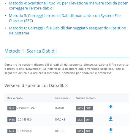
Metodo 4: Scansiona il tuo PC per rilevazione malware così da poter
correggere l'errore dab.dll
Metodo 5: Correggi l'errore di Dab.dll mancante con System File
Checker (SFC)
Metodo 6: Correggi il file Dab.dll danneggiato eseguendo Ripristino
del Sistema
Metodo 1: Scarica Dab.dll
Cerca tra le versioni disponibili di dab.dll dal seguente elenco, seleziona il file corretto
e premi il link "Download". Se non riesci a decidere quale versione scegliere, leggi il
seguente articolo o utilizza il metodo automatico per risolvere il problema
Versioni disponibili di Dab.dll, 3
Bit e versione
Dimensione del file
Somma di controllo
76.0 KB
6.3.9600.16384
32bit
MD5
SHA1
107.0 KB
10.0.14393.0
64bit
MD5
SHA1
108.5 KB
10.0.10586.0
64bit
MD5
SHA1