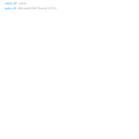
usbdr.dll
- usbdr
ieakui.dll
- Microsoft IEAK Shared UI DLL