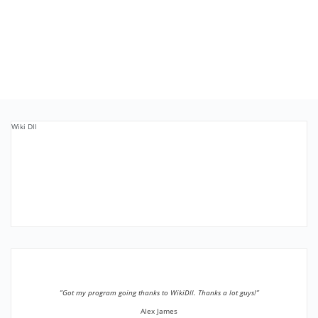
Wiki Dll
”Got my program going thanks to WikiDll. Thanks a lot guys!”
Alex James