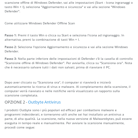
scansione offline di Windows Defender, vai alle impostazioni (Start - Icona ingranaggi o
tasto Win + I), seleziona "Aggiornamento e sicurezza" e vai alla sezione "Windows
Defender".
Come utilizzare Windows Defender Offline Scan
Passo 1:
Premi il tasto Win o clicca su Start e seleziona l'icona ad ingranaggio. In
alternativa, premi la combinazione di tasti Win + I.
Passo 2:
Seleziona l'opzione Aggiornamento e sicurezza e vai alla sezione Windows
Defender.
Passo 3:
Nella parte inferiore delle impostazioni di Defender c'è la casella di controllo
"Scansione offline di Windows Defender". Per avviarlla, clicca su "Scansiona ora". Nota
che è necessario salvare tutti i dati non salvati, prima di riavviare il PC.
Dopo aver cliccato su "Scansiona ora", il computer si riavvierà e inizierà
automaticamente la ricerca di virus e malware. Al completamento della scansione, il
computer verrà riavviato e nelle notifiche verrà visualizzato un rapporto sulla
scansione completata.
OPZIONE 2 -
Outbyte Antivirus
I prodotti Outbyte sono i più popolari ed efficaci per combattere malware e
programmi indesiderati, e torneranno utili anche sei hai installato un antivirus a
parte, di alta qualità. La scansione, nella nuova versione di Malwarebytes, può essere
eseguita in tempo reale e manualmente. Per avviare la scansione manualmente,
procedi come segue: