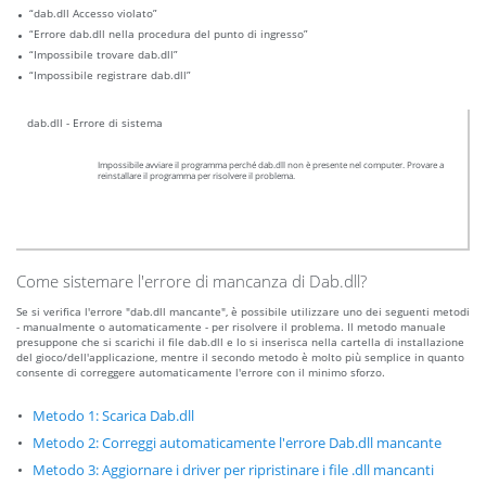
“dab.dll Accesso violato”
“Errore dab.dll nella procedura del punto di ingresso”
“Impossibile trovare dab.dll”
“Impossibile registrare dab.dll”
dab.dll - Errore di sistema
Impossibile avviare il programma perché dab.dll non è presente nel computer. Provare a
reinstallare il programma per risolvere il problema.
Come sistemare l'errore di mancanza di Dab.dll?
Se si verifica l'errore "dab.dll mancante", è possibile utilizzare uno dei seguenti metodi
- manualmente o automaticamente - per risolvere il problema. Il metodo manuale
presuppone che si scarichi il file dab.dll e lo si inserisca nella cartella di installazione
del gioco/dell'applicazione, mentre il secondo metodo è molto più semplice in quanto
consente di correggere automaticamente l'errore con il minimo sforzo.
Metodo 1: Scarica Dab.dll
Metodo 2: Correggi automaticamente l'errore Dab.dll mancante
Metodo 3: Aggiornare i driver per ripristinare i file .dll mancanti