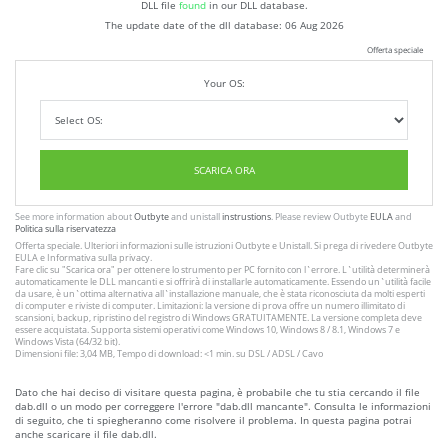
DLL file
found
in our DLL database.
The update date of the dll database:
06 Aug 2026
Offerta speciale
Your OS:
SCARICA ORA
See more information about
Outbyte
and unistall
instrustions
. Please review Outbyte
EULA
and
Politica sulla riservatezza
Offerta speciale. Ulteriori informazioni sulle istruzioni
Outbyte
e
Unistall
. Si prega di rivedere Outbyte
EULA
e
Informativa sulla privacy
.
Fare clic su
"Scarica ora"
per ottenere lo strumento per PC fornito con l`errore. L`utilità determinerà
automaticamente le DLL mancanti e si offrirà di installarle automaticamente. Essendo un`utilità facile
da usare, è un`ottima alternativa all`installazione manuale, che è stata riconosciuta da molti esperti
di computer e riviste di computer. Limitazioni: la versione di prova offre un numero illimitato di
scansioni, backup, ripristino del registro di Windows GRATUITAMENTE. La versione completa deve
essere acquistata. Supporta sistemi operativi come Windows 10, Windows 8 / 8.1, Windows 7 e
Windows Vista (64/32 bit).
Dimensioni file: 3,04 MB, Tempo di download: <1 min. su DSL / ADSL / Cavo
Dato che hai deciso di visitare questa pagina, è probabile che tu stia cercando il file
dab.dll o un modo per correggere l'errore "dab.dll mancante". Consulta le informazioni
di seguito, che ti spiegheranno come risolvere il problema. In questa pagina potrai
anche scaricare il file dab.dll.