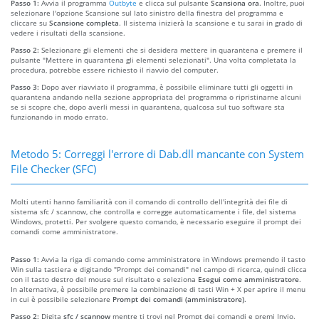
Passo 1:
Avvia il programma
Outbyte
e clicca sul pulsante
Scansiona ora
. Inoltre, puoi
selezionare l'opzione Scansione sul lato sinistro della finestra del programma e
cliccare su
Scansione completa
. Il sistema inizierà la scansione e tu sarai in grado di
vedere i risultati della scansione.
Passo 2:
Selezionare gli elementi che si desidera mettere in quarantena e premere il
pulsante "Mettere in quarantena gli elementi selezionati". Una volta completata la
procedura, potrebbe essere richiesto il riavvio del computer.
Passo 3:
Dopo aver riavviato il programma, è possibile eliminare tutti gli oggetti in
quarantena andando nella sezione appropriata del programma o ripristinarne alcuni
se si scopre che, dopo averli messi in quarantena, qualcosa sul tuo software sta
funzionando in modo errato.
Metodo 5: Correggi l'errore di Dab.dll mancante con System
File Checker (SFC)
Molti utenti hanno familiarità con il comando di controllo dell'integrità dei file di
sistema sfc / scannow, che controlla e corregge automaticamente i file, del sistema
Windows, protetti. Per svolgere questo comando, è necessario eseguire il prompt dei
comandi come amministratore.
Passo 1:
Avvia la riga di comando come amministratore in Windows premendo il tasto
Win sulla tastiera e digitando "Prompt dei comandi" nel campo di ricerca, quindi clicca
con il tasto destro del mouse sul risultato e seleziona
Esegui come amministratore
.
In alternativa, è possibile premere la combinazione di tasti Win + X per aprire il menu
in cui è possibile selezionare
Prompt dei comandi (amministratore)
.
Passo 2:
Digita
sfc / scannow
mentre ti trovi nel Prompt dei comandi e premi Invio.