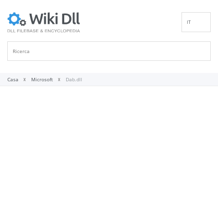
IT
EN
DE
ES
FR
Casa
Microsoft
Dab.dll
PT
RU
ID
NL
NN
SV
VI
FI