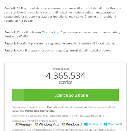
Con WikiDll Fixer puoi sistemare automaticamente gli errori di dab.dll. L'utilità non
solo scaricherà la versione corretta di dab.dll in modo assolutamente gratuito,
suggerendo la directory giusta per installarla, ma risolverà anche altri problemi
relativi al file dab.dll.
Passo 1:
Clicca il pulsante
“Scarica App. ”
per ottenere uno strumento automatico,
fornito da WikiDll.
Passo 2:
Installa il programma seguendo le semplici istruzioni di installazione.
Passo 3:
Avvia il programma per correggere gli errori dab.dll e altri problemi.
Offerta speciale
4.365.534
scarica
Scarica
Soluzione
See more information about
Outbyte
and unistall
instrustions
. Please review Outbyte
EULA
and
Politica sulla riservatezza
Dimensione Del File: 3.04 MB, Tempo di scarica: < 1 min. on DSL/ADSL/Cable
Questo strumento è compatibile con:
Limitations: trial version offers an unlimited number of scans, backup, restore of your