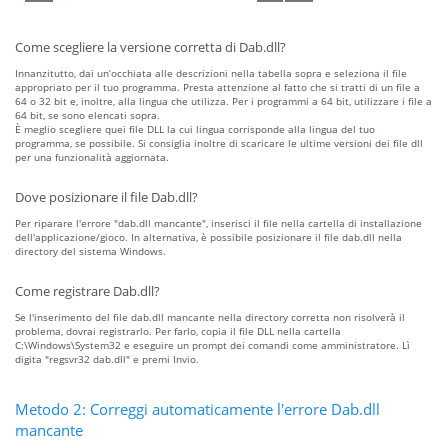
Come scegliere la versione corretta di Dab.dll?
Innanzitutto, dai un’occhiata alle descrizioni nella tabella sopra e seleziona il file
appropriato per il tuo programma. Presta attenzione al fatto che si tratti di un file a
64 o 32 bit e, inoltre, alla lingua che utilizza. Per i programmi a 64 bit, utilizzare i file a
64 bit, se sono elencati sopra.
È meglio scegliere quei file DLL la cui lingua corrisponde alla lingua del tuo
programma, se possibile. Si consiglia inoltre di scaricare le ultime versioni dei file dll
per una funzionalità aggiornata.
Dove posizionare il file Dab.dll?
Per riparare l'errore "dab.dll mancante", inserisci il file nella cartella di installazione
dell'applicazione/gioco. In alternativa, è possibile posizionare il file dab.dll nella
directory del sistema Windows.
Come registrare Dab.dll?
Se l'inserimento del file dab.dll mancante nella directory corretta non risolverà il
problema, dovrai registrarlo. Per farlo, copia il file DLL nella cartella
C:\Windows\System32 e eseguire un prompt dei comandi come amministratore. Lì
digita "regsvr32 dab.dll" e premi Invio.
Metodo 2: Correggi automaticamente l'errore Dab.dll
mancante