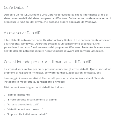
Cos’è Dab.dll?
Dab.dll è un file DLL (Dynamic Link Library):delevoped_by che fa riferimento ai file di
sistema essenziali, del sistema operativo Windows. Solitamente contiene una serie di
procedure e funzioni del driver, che possono essere applicate da Windows.
A cosa serve Dab.dll?
Il file Dab.dll, noto anche come Desktop Activity Broker DLL, è comunemente associato
a Microsoft® Windows® Operating System. È un componente essenziale, che
garantisce il corretto funzionamento dei programmi Windows. Pertanto, la mancanza
del file dab.dll, potrebbe influire negativamente il lavoro del software associato.
Cosa si intende per errore di mancanza di Dab.dll?
Esistono diversi motivi per cui si possano verificare gli errori dab.dll. Questi includono
problemi di registro di Windows, software dannoso, applicazioni difettose, ecc.
I messaggi di errore relativi al file dab.dll possono anche indicare che il file è stato
installato in modo errato, danneggiato o rimosso.
Altri comuni errori riguardanti dab.dll includono:
“dab.dll mancante”
“Errore durante il caricamento di dab.dll”
“Arresto anomalo dab.dll”
“dab.dlll non è stato trovato”
“Impossibile individuare dab.dll”