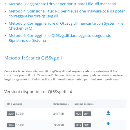
Metodo 3: Aggiornare i driver per ripristinare i file .dll mancanti
Metodo 4: Scansiona il tuo PC per rilevazione malware così da poter
correggere l'errore qt5svg.dll
Metodo 5: Correggi l'errore di Qt5Svg.dll mancante con System File
Checker (SFC)
Metodo 6: Correggi il file Qt5Svg.dll danneggiato eseguendo
Ripristino del Sistema
Metodo 1: Scarica Qt5Svg.dll
Cerca tra le versioni disponibili di qt5svg.dll dal seguente elenco, seleziona il file
corretto e premi il link "Download". Se non riesci a decidere quale versione scegliere,
leggi il seguente articolo o utilizza il metodo automatico per risolvere il problema
Versioni disponibili di Qt5Svg.dll, 4
Bit e versione
Dimensione del file
Somma di controllo
248.7 KB
5.7.0.0
32bit
MD5
SHA1
245.0 KB
5.5.0.0
32bit
MD5
SHA1