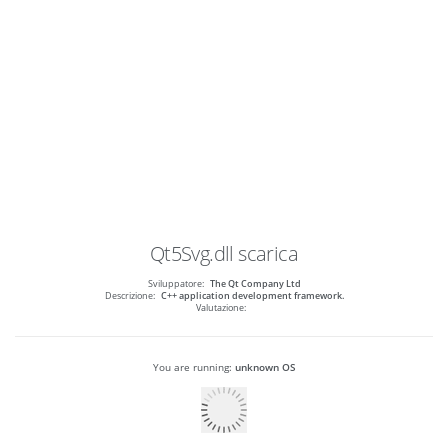
Qt5Svg.dll
scarica
Sviluppatore:
The Qt Company Ltd
Descrizione:
C++ application development framework.
Valutazione:
You are running:
unknown OS