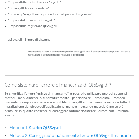
“Impossibile individuare qt5svg.dll”
“qt5svg.dll Accesso violato”
“Errore qt5svg.dll nella procedura del punto di ingresso”
“Impossibile trovare qt5svg.dll”
“Impossibile registrare qt5svg.dll”
qt5svg.dll - Errore di sistema
Impossibile avviare il programma perché qt5svg.dll non è presente nel computer. Provare a
reinstallare il programma per risolvere il problema.
Come sistemare l'errore di mancanza di Qt5Svg.dll?
Se si verifica l'errore "qt5svg.dll mancante", è possibile utilizzare uno dei seguenti
metodi - manualmente o automaticamente - per risolvere il problema. Il metodo
manuale presuppone che si scarichi il file qt5svg.dll e lo si inserisca nella cartella di
installazione del gioco/dell'applicazione, mentre il secondo metodo è molto più
semplice in quanto consente di correggere automaticamente l'errore con il minimo
sforzo.
Metodo 1: Scarica Qt5Svg.dll
Metodo 2: Correggi automaticamente l'errore Qt5Svg.dll mancante