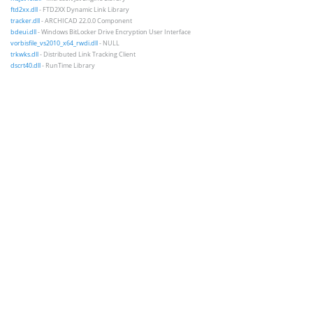
ftd2xx.dll
- FTD2XX Dynamic Link Library
tracker.dll
- ARCHICAD 22.0.0 Component
bdeui.dll
- Windows BitLocker Drive Encryption User Interface
vorbisfile_vs2010_x64_rwdi.dll
- NULL
trkwks.dll
- Distributed Link Tracking Client
dscrt40.dll
- RunTime Library