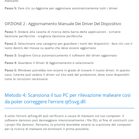
mancanti
Passo 5:
Fare clic su Aggiorna per aggiornare automaticamente tutti i driver
OPZIONE 2 - Aggiornamento Manuale Dei Driver Del Dispositivo
Passo 1:
Andare alla casella di ricerca della barra delle applicazioni - scrivere
Gestione periferiche - scegliere Gestione periferiche
Passo 2:
Selezionare una categoria per guardare i nomi dei dispositivi - fare clic con il
tasto destro del mouse su quella che deve essere aggiornata
Passo 3:
Scegliere Cerca automaticamente il software del driver aggiornato
Passo 4:
Guardare il Driver di Aggiornamento e selezionarlo
Passo 5:
Windows potrebbe non essere in grado di trovare il nuovo driver. In questo
caso, l'utente può vedere il driver sul sito web del produttore, dove sono disponibili
tutte le istruzioni necessarie
Metodo 4: Scansiona il tuo PC per rilevazione malware così
da poter correggere l'errore qt5svg.dll
A volte l'errore qt5svg.dll può verificarsi a causa di malware sul tuo computer. Il
software dannoso può danneggiare intenzionalmente i file DLL al fine di sostituirli con
i propri file dannosi. Pertanto, la priorità dovrebbe essere la scansione del computer
per la ricerca di malware ed eliminarli il prima possibile.