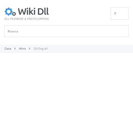
IT
EN
DE
ES
FR
Casa
Altro
Qt5Svg.dll
PT
RU
ID
NL
NN
SV
VI
FI