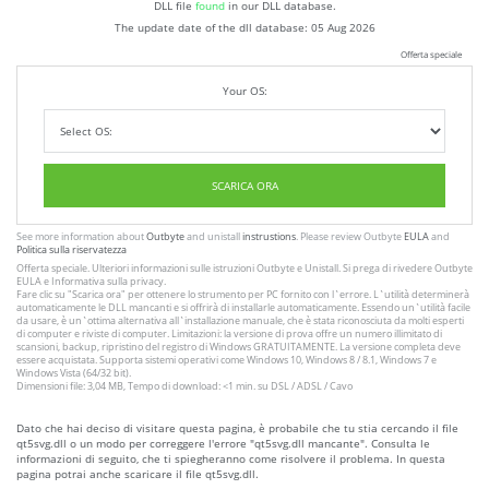
DLL file
found
in our DLL database.
The update date of the dll database:
05 Aug 2026
Offerta speciale
Your OS:
SCARICA ORA
See more information about
Outbyte
and unistall
instrustions
. Please review Outbyte
EULA
and
Politica sulla riservatezza
Offerta speciale. Ulteriori informazioni sulle istruzioni
Outbyte
e
Unistall
. Si prega di rivedere Outbyte
EULA
e
Informativa sulla privacy
.
Fare clic su
"Scarica ora"
per ottenere lo strumento per PC fornito con l`errore. L`utilità determinerà
automaticamente le DLL mancanti e si offrirà di installarle automaticamente. Essendo un`utilità facile
da usare, è un`ottima alternativa all`installazione manuale, che è stata riconosciuta da molti esperti
di computer e riviste di computer. Limitazioni: la versione di prova offre un numero illimitato di
scansioni, backup, ripristino del registro di Windows GRATUITAMENTE. La versione completa deve
essere acquistata. Supporta sistemi operativi come Windows 10, Windows 8 / 8.1, Windows 7 e
Windows Vista (64/32 bit).
Dimensioni file: 3,04 MB, Tempo di download: <1 min. su DSL / ADSL / Cavo
Dato che hai deciso di visitare questa pagina, è probabile che tu stia cercando il file
qt5svg.dll o un modo per correggere l'errore "qt5svg.dll mancante". Consulta le
informazioni di seguito, che ti spiegheranno come risolvere il problema. In questa
pagina potrai anche scaricare il file qt5svg.dll.