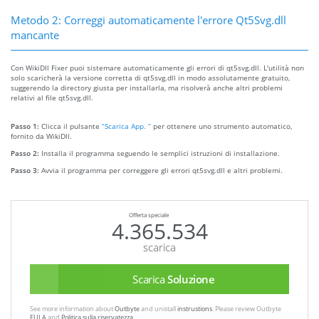
Metodo 2: Correggi automaticamente l'errore Qt5Svg.dll
mancante
Con WikiDll Fixer puoi sistemare automaticamente gli errori di qt5svg.dll. L'utilità non
solo scaricherà la versione corretta di qt5svg.dll in modo assolutamente gratuito,
suggerendo la directory giusta per installarla, ma risolverà anche altri problemi
relativi al file qt5svg.dll.
Passo 1:
Clicca il pulsante
“Scarica App. ”
per ottenere uno strumento automatico,
fornito da WikiDll.
Passo 2:
Installa il programma seguendo le semplici istruzioni di installazione.
Passo 3:
Avvia il programma per correggere gli errori qt5svg.dll e altri problemi.
Offerta speciale
4.365.534
scarica
Scarica
Soluzione
See more information about
Outbyte
and unistall
instrustions
. Please review Outbyte
EULA
and
Politica sulla riservatezza