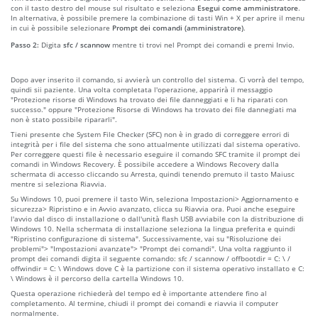
con il tasto destro del mouse sul risultato e seleziona
Esegui come amministratore
.
In alternativa, è possibile premere la combinazione di tasti Win + X per aprire il menu
in cui è possibile selezionare
Prompt dei comandi (amministratore)
.
Passo 2:
Digita
sfc / scannow
mentre ti trovi nel Prompt dei comandi e premi Invio.
Dopo aver inserito il comando, si avvierà un controllo del sistema. Ci vorrà del tempo,
quindi sii paziente. Una volta completata l'operazione, apparirà il messaggio
"Protezione risorse di Windows ha trovato dei file danneggiati e li ha riparati con
successo." oppure "Protezione Risorse di Windows ha trovato dei file dannegiati ma
non è stato possibile ripararli".
Tieni presente che System File Checker (SFC) non è in grado di correggere errori di
integrità per i file del sistema che sono attualmente utilizzati dal sistema operativo.
Per correggere questi file è necessario eseguire il comando SFC tramite il prompt dei
comandi in Windows Recovery. È possibile accedere a Windows Recovery dalla
schermata di accesso cliccando su Arresta, quindi tenendo premuto il tasto Maiusc
mentre si seleziona Riavvia.
Su Windows 10, puoi premere il tasto Win, seleziona Impostazioni> Aggiornamento e
sicurezza> Ripristino e in Avvio avanzato, clicca su Riavvia ora. Puoi anche eseguire
l'avvio dal disco di installazione o dall'unità flash USB avviabile con la distribuzione di
Windows 10. Nella schermata di installazione seleziona la lingua preferita e quindi
"Ripristino configurazione di sistema". Successivamente, vai su "Risoluzione dei
problemi"> "Impostazioni avanzate"> "Prompt dei comandi". Una volta raggiunto il
prompt dei comandi digita il seguente comando: sfc / scannow / offbootdir = C: \ /
offwindir = C: \ Windows dove C è la partizione con il sistema operativo installato e C:
\ Windows è il percorso della cartella Windows 10.
Questa operazione richiederà del tempo ed è importante attendere fino al
completamento. Al termine, chiudi il prompt dei comandi e riavvia il computer
normalmente.