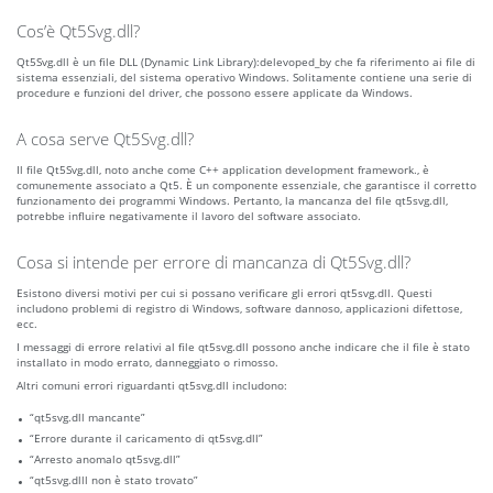
Cos’è Qt5Svg.dll?
Qt5Svg.dll è un file DLL (Dynamic Link Library):delevoped_by che fa riferimento ai file di
sistema essenziali, del sistema operativo Windows. Solitamente contiene una serie di
procedure e funzioni del driver, che possono essere applicate da Windows.
A cosa serve Qt5Svg.dll?
Il file Qt5Svg.dll, noto anche come C++ application development framework., è
comunemente associato a Qt5. È un componente essenziale, che garantisce il corretto
funzionamento dei programmi Windows. Pertanto, la mancanza del file qt5svg.dll,
potrebbe influire negativamente il lavoro del software associato.
Cosa si intende per errore di mancanza di Qt5Svg.dll?
Esistono diversi motivi per cui si possano verificare gli errori qt5svg.dll. Questi
includono problemi di registro di Windows, software dannoso, applicazioni difettose,
ecc.
I messaggi di errore relativi al file qt5svg.dll possono anche indicare che il file è stato
installato in modo errato, danneggiato o rimosso.
Altri comuni errori riguardanti qt5svg.dll includono:
“qt5svg.dll mancante”
“Errore durante il caricamento di qt5svg.dll”
“Arresto anomalo qt5svg.dll”
“qt5svg.dlll non è stato trovato”