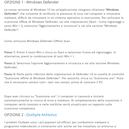
OPZIONE 1 - Windows Defender
La nuova versione di Windows 10 ha un'applicazione integrata chiamata
"Windows
Defender"
, che consente di verificare la presenza di virus nel computer e rimuovere
malware, difficili da rimuovere in un sistema operativo in esecuzione. Per utilizzare la
scansione offline di Windows Defender, vai alle impostazioni (Start - Icona ingranaggi o
tasto Win + I), seleziona "Aggiornamento e sicurezza" e vai alla sezione "Windows
Defender".
Come utilizzare Windows Defender Offline Scan
Passo 1:
Premi il tasto Win o clicca su Start e seleziona l'icona ad ingranaggio. In
alternativa, premi la combinazione di tasti Win + I.
Passo 2:
Seleziona l'opzione Aggiornamento e sicurezza e vai alla sezione Windows
Defender.
Passo 3:
Nella parte inferiore delle impostazioni di Defender c'è la casella di controllo
"Scansione offline di Windows Defender". Per avviarlla, clicca su "Scansiona ora". Nota
che è necessario salvare tutti i dati non salvati, prima di riavviare il PC.
Dopo aver cliccato su "Scansiona ora", il computer si riavvierà e inizierà
automaticamente la ricerca di virus e malware. Al completamento della scansione, il
computer verrà riavviato e nelle notifiche verrà visualizzato un rapporto sulla
scansione completata.
OPZIONE 2 -
Outbyte Antivirus
I prodotti Outbyte sono i più popolari ed efficaci per combattere malware e
programmi indesiderati, e torneranno utili anche sei hai installato un antivirus a