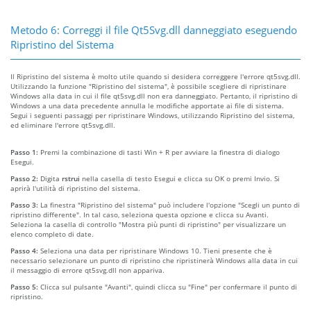
Metodo 6: Correggi il file Qt5Svg.dll danneggiato eseguendo
Ripristino del Sistema
Il Ripristino del sistema è molto utile quando si desidera correggere l'errore qt5svg.dll.
Utilizzando la funzione "Ripristino del sistema", è possibile scegliere di ripristinare
Windows alla data in cui il file qt5svg.dll non era danneggiato. Pertanto, il ripristino di
Windows a una data precedente annulla le modifiche apportate ai file di sistema.
Segui i seguenti passaggi per ripristinare Windows, utilizzando Ripristino del sistema,
ed eliminare l'errore qt5svg.dll.
Passo 1:
Premi la combinazione di tasti Win + R per avviare la finestra di dialogo
Esegui.
Passo 2:
Digita
rstrui
nella casella di testo Esegui e clicca su OK o premi Invio. Si
aprirà l'utilità di ripristino del sistema.
Passo 3:
La finestra "Ripristino del sistema" può includere l'opzione "Scegli un punto di
ripristino differente". In tal caso, seleziona questa opzione e clicca su Avanti.
Seleziona la casella di controllo "Mostra più punti di ripristino" per visualizzare un
elenco completo di date.
Passo 4:
Seleziona una data per ripristinare Windows 10. Tieni presente che è
necessario selezionare un punto di ripristino che ripristinerà Windows alla data in cui
il messaggio di errore qt5svg.dll non appariva.
Passo 5:
Clicca sul pulsante "Avanti", quindi clicca su "Fine" per confermare il punto di
ripristino.