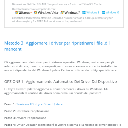
Dimensione Del File: 3.04 MB, Tempo di scarica: < 1 min. on DSL/ADSL/Cable
Questo strumento è compatibile con:
Limitations: trial version offers an unlimited number of scans, backup, restore of your
windows registry for FREE. Full version must be purchased.
Metodo 3: Aggiornare i driver per ripristinare i file .dll
mancanti
Gli aggiornamenti dei driver per il sistema operativo Windows, così come per gli
adattatori di rete, monitor, stampanti, ecc. possono essere scaricati e installati in
modo indipendente dal Windows Update Center o utilizzando utility specializzate.
OPZIONE 1 - Aggiornamento Automatico Dei Driver Del Dispositivo
Outbyte Driver Updater aggiorna automaticamente i driver su Windows. Gli
aggiornamenti di routine dei driver sono ormai un ricordo del passato!
Passo 1:
Scaricare l'Outbyte Driver Updater
Passo 2:
Installare l'applicazione
Passo 3:
Avviare l'applicazione
Passo 4:
Driver Updater scansionerà il vostro sistema alla ricerca di driver obsoleti e