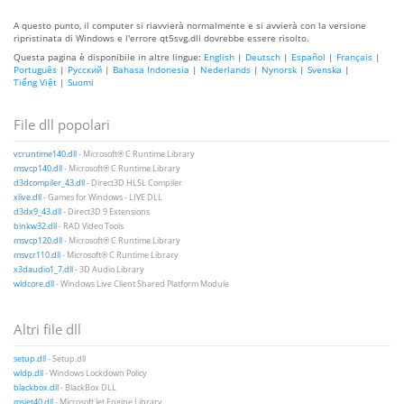
A questo punto, il computer si riavvierà normalmente e si avvierà con la versione
ripristinata di Windows e l'errore qt5svg.dll dovrebbe essere risolto.
Questa pagina è disponibile in altre lingue:
English
|
Deutsch
|
Español
|
Français
|
Português
|
Русский
|
Bahasa Indonesia
|
Nederlands
|
Nynorsk
|
Svenska
|
Tiếng Việt
|
Suomi
File dll popolari
vcruntime140.dll
- Microsoft® C Runtime Library
msvcp140.dll
- Microsoft® C Runtime Library
d3dcompiler_43.dll
- Direct3D HLSL Compiler
xlive.dll
- Games for Windows - LIVE DLL
d3dx9_43.dll
- Direct3D 9 Extensions
binkw32.dll
- RAD Video Tools
msvcp120.dll
- Microsoft® C Runtime Library
msvcr110.dll
- Microsoft® C Runtime Library
x3daudio1_7.dll
- 3D Audio Library
wldcore.dll
- Windows Live Client Shared Platform Module
Altri file dll
setup.dll
- Setup.dll
wldp.dll
- Windows Lockdown Policy
blackbox.dll
- BlackBox DLL
msjet40.dll
- Microsoft Jet Engine Library