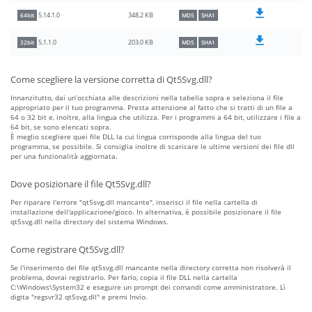
348.2 KB
5.14.1.0
64bit
MD5
SHA1
203.0 KB
5.1.1.0
32bit
MD5
SHA1
Come scegliere la versione corretta di Qt5Svg.dll?
Innanzitutto, dai un’occhiata alle descrizioni nella tabella sopra e seleziona il file
appropriato per il tuo programma. Presta attenzione al fatto che si tratti di un file a
64 o 32 bit e, inoltre, alla lingua che utilizza. Per i programmi a 64 bit, utilizzare i file a
64 bit, se sono elencati sopra.
È meglio scegliere quei file DLL la cui lingua corrisponde alla lingua del tuo
programma, se possibile. Si consiglia inoltre di scaricare le ultime versioni dei file dll
per una funzionalità aggiornata.
Dove posizionare il file Qt5Svg.dll?
Per riparare l'errore "qt5svg.dll mancante", inserisci il file nella cartella di
installazione dell'applicazione/gioco. In alternativa, è possibile posizionare il file
qt5svg.dll nella directory del sistema Windows.
Come registrare Qt5Svg.dll?
Se l'inserimento del file qt5svg.dll mancante nella directory corretta non risolverà il
problema, dovrai registrarlo. Per farlo, copia il file DLL nella cartella
C:\Windows\System32 e eseguire un prompt dei comandi come amministratore. Lì
digita "regsvr32 qt5svg.dll" e premi Invio.