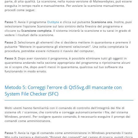
parte, di alta qualità. La scansione, nella nuova versione di Malwarebytes, può essere
eseguita in tempo reale e manualmente. Per avviare la scansione manualmente,
procedi come segue:
Passo 1:
Avvia il programma
Outbyte
e clicca sul pulsante
Scansiona ora
. Inoltre, puoi
selezionare l'opzione Scansione sul lato sinistro della finestra del programma e
cliccare su
Scansione completa
. Il sistema inizierà la scansione e tu sarai in grado di
vedere i risultati della scansione.
Passo 2:
Selezionare gli elementi che si desidera mettere in quarantena e premere il
pulsante "Mettere in quarantena gli elementi selezionati". Una volta completata la
procedura, potrebbe essere richiesto il riavvio del computer.
Passo 3:
Dopo aver riavviato il programma, è possibile eliminare tutti gli oggetti in
quarantena andando nella sezione appropriata del programma o ripristinarne alcuni
se si scopre che, dopo averli messi in quarantena, qualcosa sul tuo software sta
funzionando in modo errato.
Metodo 5: Correggi l'errore di Qt5Svg.dll mancante con
System File Checker (SFC)
Molti utenti hanno familiarità con il comando di controllo dell'integrità dei file di
sistema sfc / scannow, che controlla e corregge automaticamente i file, del sistema
Windows, protetti. Per svolgere questo comando, è necessario eseguire il prompt dei
comandi come amministratore.
Passo 1:
Avvia la riga di comando come amministratore in Windows premendo il tasto
Win sulla tastiera e digitando "Prompt dei comandi" nel campo di ricerca, quindi clicca