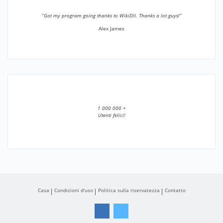
”Got my program going thanks to WikiDll. Thanks a lot guys!”
Alex James
1 000 000 +
Utenti felici!
Casa
Condizioni d'uso
Politica sulla riservatezza
Contatto