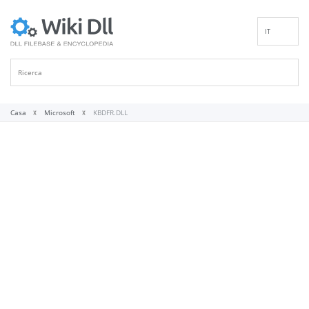
IT
EN
DE
ES
FR
Casa
Microsoft
KBDFR.DLL
PT
RU
ID
NL
NN
SV
VI
FI