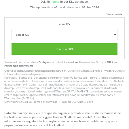
DLL file
found
in our DLL database.
The update date of the dll database:
05 Aug 2026
Offerta speciale
Your OS:
SCARICA ORA
See more information about
Outbyte
and unistall
instrustions
. Please review Outbyte
EULA
and
Politica sulla riservatezza
Offerta speciale. Ulteriori informazioni sulle istruzioni
Outbyte
e
Unistall
. Si prega di rivedere Outbyte
EULA
e
Informativa sulla privacy
.
Fare clic su
"Scarica ora"
per ottenere lo strumento per PC fornito con l`errore. L`utilità determinerà
automaticamente le DLL mancanti e si offrirà di installarle automaticamente. Essendo un`utilità facile
da usare, è un`ottima alternativa all`installazione manuale, che è stata riconosciuta da molti esperti
di computer e riviste di computer. Limitazioni: la versione di prova offre un numero illimitato di
scansioni, backup, ripristino del registro di Windows GRATUITAMENTE. La versione completa deve
essere acquistata. Supporta sistemi operativi come Windows 10, Windows 8 / 8.1, Windows 7 e
Windows Vista (64/32 bit).
Dimensioni file: 3,04 MB, Tempo di download: <1 min. su DSL / ADSL / Cavo
Dato che hai deciso di visitare questa pagina, è probabile che tu stia cercando il file
kbdfr.dll o un modo per correggere l'errore "kbdfr.dll mancante". Consulta le
informazioni di seguito, che ti spiegheranno come risolvere il problema. In questa
pagina potrai anche scaricare il file kbdfr.dll.