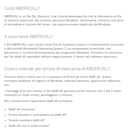
Cos’è KBDFR.DLL?
KBDFR.DLL è un file DLL (Dynamic Link Library):delevoped_by che fa riferimento ai file
di sistema essenziali, del sistema operativo Windows. Solitamente contiene una serie
di procedure e funzioni del driver, che possono essere applicate da Windows.
A cosa serve KBDFR.DLL?
Il file KBDFR.DLL, noto anche come French Keyboard Layout, è comunemente associato
a Microsoft® Windows® Operating System. È un componente essenziale, che
garantisce il corretto funzionamento dei programmi Windows. Pertanto, la mancanza
del file kbdfr.dll, potrebbe influire negativamente il lavoro del software associato.
Cosa si intende per errore di mancanza di KBDFR.DLL?
Esistono diversi motivi per cui si possano verificare gli errori kbdfr.dll. Questi
includono problemi di registro di Windows, software dannoso, applicazioni difettose,
ecc.
I messaggi di errore relativi al file kbdfr.dll possono anche indicare che il file è stato
installato in modo errato, danneggiato o rimosso.
Altri comuni errori riguardanti kbdfr.dll includono:
“kbdfr.dll mancante”
“Errore durante il caricamento di kbdfr.dll”
“Arresto anomalo kbdfr.dll”
“kbdfr.dlll non è stato trovato”