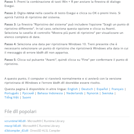
Passo 1:
Premi la combinazione di tasti Win + R per avviare la finestra di dialogo
Esegui.
Passo 2:
Digita
rstrui
nella casella di testo Esegui e clicca su OK o premi Invio. Si
aprirà l'utilità di ripristino del sistema.
Passo 3:
La finestra "Ripristino del sistema" può includere l'opzione "Scegli un punto di
ripristino differente". In tal caso, seleziona questa opzione e clicca su Avanti.
Seleziona la casella di controllo "Mostra più punti di ripristino" per visualizzare un
elenco completo di date.
Passo 4:
Seleziona una data per ripristinare Windows 10. Tieni presente che è
necessario selezionare un punto di ripristino che ripristinerà Windows alla data in cui
il messaggio di errore kbdfr.dll non appariva.
Passo 5:
Clicca sul pulsante "Avanti", quindi clicca su "Fine" per confermare il punto di
ripristino.
A questo punto, il computer si riavvierà normalmente e si avvierà con la versione
ripristinata di Windows e l'errore kbdfr.dll dovrebbe essere risolto.
Questa pagina è disponibile in altre lingue:
English
|
Deutsch
|
Español
|
Français
|
Português
|
Русский
|
Bahasa Indonesia
|
Nederlands
|
Nynorsk
|
Svenska
|
Tiếng Việt
|
Suomi
File dll popolari
vcruntime140.dll
- Microsoft® C Runtime Library
msvcp140.dll
- Microsoft® C Runtime Library
d3dcompiler_43.dll
- Direct3D HLSL Compiler