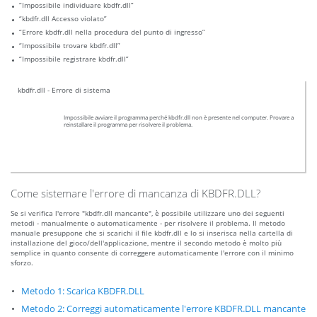
“Impossibile individuare kbdfr.dll”
“kbdfr.dll Accesso violato”
“Errore kbdfr.dll nella procedura del punto di ingresso”
“Impossibile trovare kbdfr.dll”
“Impossibile registrare kbdfr.dll”
kbdfr.dll - Errore di sistema
Impossibile avviare il programma perché kbdfr.dll non è presente nel computer. Provare a
reinstallare il programma per risolvere il problema.
Come sistemare l'errore di mancanza di KBDFR.DLL?
Se si verifica l'errore "kbdfr.dll mancante", è possibile utilizzare uno dei seguenti
metodi - manualmente o automaticamente - per risolvere il problema. Il metodo
manuale presuppone che si scarichi il file kbdfr.dll e lo si inserisca nella cartella di
installazione del gioco/dell'applicazione, mentre il secondo metodo è molto più
semplice in quanto consente di correggere automaticamente l'errore con il minimo
sforzo.
Metodo 1: Scarica KBDFR.DLL
Metodo 2: Correggi automaticamente l'errore KBDFR.DLL mancante