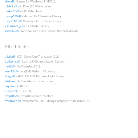
xlive.dll
- Games for Windows - LIVE DLL
d3dx9_43.dll
- Direct3D 9 Extensions
binkw32.dll
- RAD Video Tools
msvcp120.dll
- Microsoft® C Runtime Library
msvcr110.dll
- Microsoft® C Runtime Library
x3daudio1_7.dll
- 3D Audio Library
wldcore.dll
- Windows Live Client Shared Platform Module
Altri file dll
c_iscii.dll
- ISCII Code Page Translation DLL
lxa3comc.dll
- Lexmark Communication System
nlsdl.dll
- Nls Downlevel DLL
ioser12.dll
- Java(TM) Platform SE binary
libegl.dll
- ANGLE libEGL Dynamic Link Library
st24cres.dll
- Star 24-pin printer driver
tinyxml.dll
- NULL
puiapi.dll
- puiapi DLL
dpfpdd.dll
- dpfpdd Reader Interface
mshtmler.dll
- Microsoft® HTML Editing Component's Resource DLL