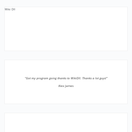
Wiki Dll
”Got my program going thanks to WikiDll. Thanks a lot guys!”
Alex James