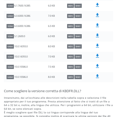
6.0 KB
6.1.7600.16385
32bit
MD5
SHA1
7.0 KB
6.0.6000.16386
64bit
MD5
SHA1
6.5 KB
6.0.6000.16386
32bit
MD5
SHA1
6.0 KB
5.1.2600.0
32bit
MD5
SHA1
8.0 KB
10.0.14393.0
64bit
MD5
SHA1
7.0 KB
10.0.14393.0
32bit
MD5
SHA1
7.5 KB
10.0.10586.0
32bit
MD5
SHA1
8.0 KB
10.0.10586.0
64bit
MD5
SHA1
Come scegliere la versione corretta di KBDFR.DLL?
Innanzitutto, dai un’occhiata alle descrizioni nella tabella sopra e seleziona il file
appropriato per il tuo programma. Presta attenzione al fatto che si tratti di un file a
64 o 32 bit e, inoltre, alla lingua che utilizza. Per i programmi a 64 bit, utilizzare i file a
64 bit, se sono elencati sopra.
È meglio scegliere quei file DLL la cui lingua corrisponde alla lingua del tuo
programma, se possibile. Si consiglia inoltre di scaricare le ultime versioni dei file dll