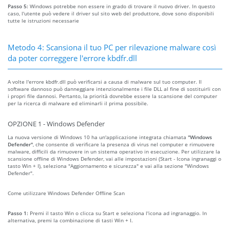
Passo 5:
Windows potrebbe non essere in grado di trovare il nuovo driver. In questo
caso, l'utente può vedere il driver sul sito web del produttore, dove sono disponibili
tutte le istruzioni necessarie
Metodo 4: Scansiona il tuo PC per rilevazione malware così
da poter correggere l'errore kbdfr.dll
A volte l'errore kbdfr.dll può verificarsi a causa di malware sul tuo computer. Il
software dannoso può danneggiare intenzionalmente i file DLL al fine di sostituirli con
i propri file dannosi. Pertanto, la priorità dovrebbe essere la scansione del computer
per la ricerca di malware ed eliminarli il prima possibile.
OPZIONE 1 - Windows Defender
La nuova versione di Windows 10 ha un'applicazione integrata chiamata
"Windows
Defender"
, che consente di verificare la presenza di virus nel computer e rimuovere
malware, difficili da rimuovere in un sistema operativo in esecuzione. Per utilizzare la
scansione offline di Windows Defender, vai alle impostazioni (Start - Icona ingranaggi o
tasto Win + I), seleziona "Aggiornamento e sicurezza" e vai alla sezione "Windows
Defender".
Come utilizzare Windows Defender Offline Scan
Passo 1:
Premi il tasto Win o clicca su Start e seleziona l'icona ad ingranaggio. In
alternativa, premi la combinazione di tasti Win + I.