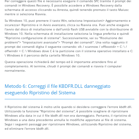
Per correggere questi file è necessario eseguire il comando SFC tramite il prompt dei
comandi in Windows Recovery. È possibile accedere a Windows Recovery dalla
schermata di accesso cliccando su Arresta, quindi tenendo premuto il tasto Maiusc
mentre si seleziona Riavvia.
Su Windows 10, puoi premere il tasto Win, seleziona Impostazioni> Aggiornamento e
sicurezza> Ripristino e in Avvio avanzato, clicca su Riavvia ora. Puoi anche eseguire
l'avvio dal disco di installazione o dall'unità flash USB avviabile con la distribuzione di
Windows 10. Nella schermata di installazione seleziona la lingua preferita e quindi
"Ripristino configurazione di sistema". Successivamente, vai su "Risoluzione dei
problemi"> "Impostazioni avanzate"> "Prompt dei comandi". Una volta raggiunto il
prompt dei comandi digita il seguente comando: sfc / scannow / offbootdir = C: \ /
offwindir = C: \ Windows dove C è la partizione con il sistema operativo installato e C:
\ Windows è il percorso della cartella Windows 10.
Questa operazione richiederà del tempo ed è importante attendere fino al
completamento. Al termine, chiudi il prompt dei comandi e riavvia il computer
normalmente.
Metodo 6: Correggi il file KBDFR.DLL danneggiato
eseguendo Ripristino del Sistema
Il Ripristino del sistema è molto utile quando si desidera correggere l'errore kbdfr.dll.
Utilizzando la funzione "Ripristino del sistema", è possibile scegliere di ripristinare
Windows alla data in cui il file kbdfr.dll non era danneggiato. Pertanto, il ripristino di
Windows a una data precedente annulla le modifiche apportate ai file di sistema.
Segui i seguenti passaggi per ripristinare Windows, utilizzando Ripristino del sistema,
ed eliminare l'errore kbdfr.dll.