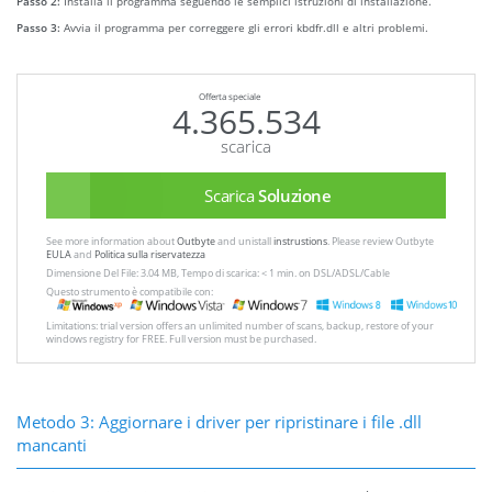
Passo 2:
Installa il programma seguendo le semplici istruzioni di installazione.
Passo 3:
Avvia il programma per correggere gli errori kbdfr.dll e altri problemi.
Offerta speciale
4.365.534
scarica
Scarica
Soluzione
See more information about
Outbyte
and unistall
instrustions
. Please review Outbyte
EULA
and
Politica sulla riservatezza
Dimensione Del File: 3.04 MB, Tempo di scarica: < 1 min. on DSL/ADSL/Cable
Questo strumento è compatibile con:
Limitations: trial version offers an unlimited number of scans, backup, restore of your
windows registry for FREE. Full version must be purchased.
Metodo 3: Aggiornare i driver per ripristinare i file .dll
mancanti