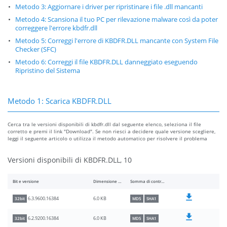
Metodo 3: Aggiornare i driver per ripristinare i file .dll mancanti
Metodo 4: Scansiona il tuo PC per rilevazione malware così da poter
correggere l'errore kbdfr.dll
Metodo 5: Correggi l'errore di KBDFR.DLL mancante con System File
Checker (SFC)
Metodo 6: Correggi il file KBDFR.DLL danneggiato eseguendo
Ripristino del Sistema
Metodo 1: Scarica KBDFR.DLL
Cerca tra le versioni disponibili di kbdfr.dll dal seguente elenco, seleziona il file
corretto e premi il link "Download". Se non riesci a decidere quale versione scegliere,
leggi il seguente articolo o utilizza il metodo automatico per risolvere il problema
Versioni disponibili di KBDFR.DLL, 10
Bit e versione
Dimensione del file
Somma di controllo
6.0 KB
6.3.9600.16384
32bit
MD5
SHA1
6.0 KB
6.2.9200.16384
32bit
MD5
SHA1