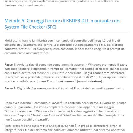
se si scopre che, dopo averli messi in quarantena, qualcosa sul tuo software sta
funzionando in modo errato.
Metodo 5: Correggi l'errore di KBDFR.DLL mancante con
System File Checker (SFC)
Molti utenti hanno familiarità con il comando di controllo dell'integrità dei file di
sistema sfc / scannow, che controlla e corregge automaticamente i file, del sistema
Windows, protetti. Per svolgere questo comando, è necessario eseguire il prompt dei
comandi come amministratore.
Passo 1:
Avvia la riga di comando come amministratore in Windows premendo il tasto
Win sulla tastiera e digitando "Prompt dei comandi" nel campo di ricerca, quindi clicca
con il tasto destro del mouse sul risultato e seleziona
Esegui come amministratore
.
In alternativa, è possibile premere la combinazione di tasti Win + X per aprire il menu
in cui è possibile selezionare
Prompt dei comandi (amministratore)
.
Passo 2:
Digita
sfc / scannow
mentre ti trovi nel Prompt dei comandi e premi Invio.
Dopo aver inserito il comando, si avvierà un controllo del sistema. Ci vorrà del tempo,
quindi sii paziente. Una volta completata l'operazione, apparirà il messaggio
"Protezione risorse di Windows ha trovato dei file danneggiati e li ha riparati con
successo." oppure "Protezione Risorse di Windows ha trovato dei file dannegiati ma
non è stato possibile ripararli".
Tieni presente che System File Checker (SFC) non è in grado di correggere errori di
integrità per i file del sistema che sono attualmente utilizzati dal sistema operativo.