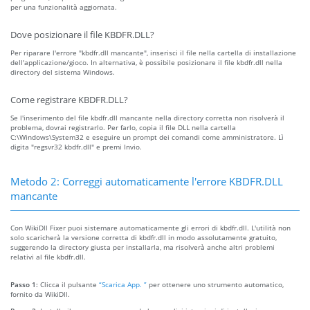
per una funzionalità aggiornata.
Dove posizionare il file KBDFR.DLL?
Per riparare l'errore "kbdfr.dll mancante", inserisci il file nella cartella di installazione
dell'applicazione/gioco. In alternativa, è possibile posizionare il file kbdfr.dll nella
directory del sistema Windows.
Come registrare KBDFR.DLL?
Se l'inserimento del file kbdfr.dll mancante nella directory corretta non risolverà il
problema, dovrai registrarlo. Per farlo, copia il file DLL nella cartella
C:\Windows\System32 e eseguire un prompt dei comandi come amministratore. Lì
digita "regsvr32 kbdfr.dll" e premi Invio.
Metodo 2: Correggi automaticamente l'errore KBDFR.DLL
mancante
Con WikiDll Fixer puoi sistemare automaticamente gli errori di kbdfr.dll. L'utilità non
solo scaricherà la versione corretta di kbdfr.dll in modo assolutamente gratuito,
suggerendo la directory giusta per installarla, ma risolverà anche altri problemi
relativi al file kbdfr.dll.
Passo 1:
Clicca il pulsante
“Scarica App. ”
per ottenere uno strumento automatico,
fornito da WikiDll.