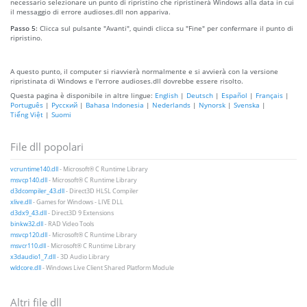
necessario selezionare un punto di ripristino che ripristinerà Windows alla data in cui
il messaggio di errore audioses.dll non appariva.
Passo 5:
Clicca sul pulsante "Avanti", quindi clicca su "Fine" per confermare il punto di
ripristino.
A questo punto, il computer si riavvierà normalmente e si avvierà con la versione
ripristinata di Windows e l'errore audioses.dll dovrebbe essere risolto.
Questa pagina è disponibile in altre lingue:
English
|
Deutsch
|
Español
|
Français
|
Português
|
Русский
|
Bahasa Indonesia
|
Nederlands
|
Nynorsk
|
Svenska
|
Tiếng Việt
|
Suomi
File dll popolari
vcruntime140.dll
- Microsoft® C Runtime Library
msvcp140.dll
- Microsoft® C Runtime Library
d3dcompiler_43.dll
- Direct3D HLSL Compiler
xlive.dll
- Games for Windows - LIVE DLL
d3dx9_43.dll
- Direct3D 9 Extensions
binkw32.dll
- RAD Video Tools
msvcp120.dll
- Microsoft® C Runtime Library
msvcr110.dll
- Microsoft® C Runtime Library
x3daudio1_7.dll
- 3D Audio Library
wldcore.dll
- Windows Live Client Shared Platform Module
Altri file dll