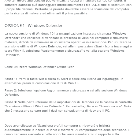
A volte l'errore audioses.dll può verificarsi a causa di malware sul tuo computer. Il
software dannoso può danneggiare intenzionalmente i file DLL al fine di sostituirli con
i propri file dannosi. Pertanto, la priorità dovrebbe essere la scansione del computer
per la ricerca di malware ed eliminarli il prima possibile.
OPZIONE 1 - Windows Defender
La nuova versione di Windows 10 ha un'applicazione integrata chiamata
"Windows
Defender"
, che consente di verificare la presenza di virus nel computer e rimuovere
malware, difficili da rimuovere in un sistema operativo in esecuzione. Per utilizzare la
scansione offline di Windows Defender, vai alle impostazioni (Start - Icona ingranaggi o
tasto Win + I), seleziona "Aggiornamento e sicurezza" e vai alla sezione "Windows
Defender".
Come utilizzare Windows Defender Offline Scan
Passo 1:
Premi il tasto Win o clicca su Start e seleziona l'icona ad ingranaggio. In
alternativa, premi la combinazione di tasti Win + I.
Passo 2:
Seleziona l'opzione Aggiornamento e sicurezza e vai alla sezione Windows
Defender.
Passo 3:
Nella parte inferiore delle impostazioni di Defender c'è la casella di controllo
"Scansione offline di Windows Defender". Per avviarlla, clicca su "Scansiona ora". Nota
che è necessario salvare tutti i dati non salvati, prima di riavviare il PC.
Dopo aver cliccato su "Scansiona ora", il computer si riavvierà e inizierà
automaticamente la ricerca di virus e malware. Al completamento della scansione, il
computer verrà riavviato e nelle notifiche verrà visualizzato un rapporto sulla