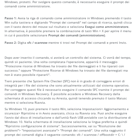
Windows, protetti. Per svolgere questo comando, è necessario eseguire il prompt dei
comandi come amministratore.
Passo 1:
Avvia la riga di comando come amministratore in Windows premendo il tasto
Win sulla tastiera e digitando "Prompt dei comandi" nel campo di ricerca, quindi clicca
con il tasto destro del mouse sul risultato e seleziona
Esegui come amministratore
.
In alternativa, è possibile premere la combinazione di tasti Win + X per aprire il menu
in cui è possibile selezionare
Prompt dei comandi (amministratore)
.
Passo 2:
Digita
sfc / scannow
mentre ti trovi nel Prompt dei comandi e premi Invio.
Dopo aver inserito il comando, si avvierà un controllo del sistema. Ci vorrà del tempo,
quindi sii paziente. Una volta completata l'operazione, apparirà il messaggio
"Protezione risorse di Windows ha trovato dei file danneggiati e li ha riparati con
successo." oppure "Protezione Risorse di Windows ha trovato dei file dannegiati ma
non è stato possibile ripararli".
Tieni presente che System File Checker (SFC) non è in grado di correggere errori di
integrità per i file del sistema che sono attualmente utilizzati dal sistema operativo.
Per correggere questi file è necessario eseguire il comando SFC tramite il prompt dei
comandi in Windows Recovery. È possibile accedere a Windows Recovery dalla
schermata di accesso cliccando su Arresta, quindi tenendo premuto il tasto Maiusc
mentre si seleziona Riavvia.
Su Windows 10, puoi premere il tasto Win, seleziona Impostazioni> Aggiornamento e
sicurezza> Ripristino e in Avvio avanzato, clicca su Riavvia ora. Puoi anche eseguire
l'avvio dal disco di installazione o dall'unità flash USB avviabile con la distribuzione di
Windows 10. Nella schermata di installazione seleziona la lingua preferita e quindi
"Ripristino configurazione di sistema". Successivamente, vai su "Risoluzione dei
problemi"> "Impostazioni avanzate"> "Prompt dei comandi". Una volta raggiunto il
prompt dei comandi digita il seguente comando: sfc / scannow / offbootdir = C: \ /