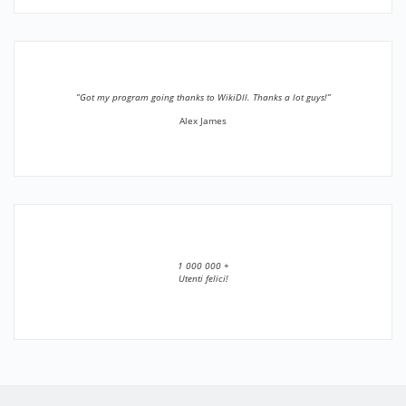
”Got my program going thanks to WikiDll. Thanks a lot guys!”
Alex James
1 000 000 +
Utenti felici!