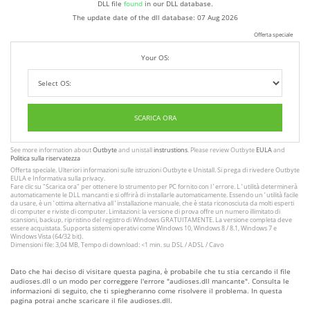
DLL file
found
in our DLL database.
The update date of the dll database:
07 Aug 2026
Offerta speciale
Your OS:
SCARICA ORA
See more information about
Outbyte
and unistall
instrustions
. Please review Outbyte
EULA
and
Politica sulla riservatezza
Offerta speciale. Ulteriori informazioni sulle istruzioni
Outbyte
e
Unistall
. Si prega di rivedere Outbyte
EULA
e
Informativa sulla privacy
.
Fare clic su
"Scarica ora"
per ottenere lo strumento per PC fornito con l`errore. L`utilità determinerà
automaticamente le DLL mancanti e si offrirà di installarle automaticamente. Essendo un`utilità facile
da usare, è un`ottima alternativa all`installazione manuale, che è stata riconosciuta da molti esperti
di computer e riviste di computer. Limitazioni: la versione di prova offre un numero illimitato di
scansioni, backup, ripristino del registro di Windows GRATUITAMENTE. La versione completa deve
essere acquistata. Supporta sistemi operativi come Windows 10, Windows 8 / 8.1, Windows 7 e
Windows Vista (64/32 bit).
Dimensioni file: 3,04 MB, Tempo di download: <1 min. su DSL / ADSL / Cavo
Dato che hai deciso di visitare questa pagina, è probabile che tu stia cercando il file
audioses.dll o un modo per correggere l'errore "audioses.dll mancante". Consulta le
informazioni di seguito, che ti spiegheranno come risolvere il problema. In questa
pagina potrai anche scaricare il file audioses.dll.