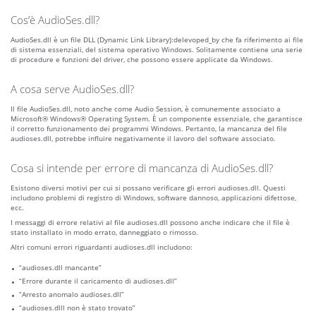
Cos’è AudioSes.dll?
AudioSes.dll è un file DLL (Dynamic Link Library):delevoped_by che fa riferimento ai file
di sistema essenziali, del sistema operativo Windows. Solitamente contiene una serie
di procedure e funzioni del driver, che possono essere applicate da Windows.
A cosa serve AudioSes.dll?
Il file AudioSes.dll, noto anche come Audio Session, è comunemente associato a
Microsoft® Windows® Operating System. È un componente essenziale, che garantisce
il corretto funzionamento dei programmi Windows. Pertanto, la mancanza del file
audioses.dll, potrebbe influire negativamente il lavoro del software associato.
Cosa si intende per errore di mancanza di AudioSes.dll?
Esistono diversi motivi per cui si possano verificare gli errori audioses.dll. Questi
includono problemi di registro di Windows, software dannoso, applicazioni difettose,
ecc.
I messaggi di errore relativi al file audioses.dll possono anche indicare che il file è
stato installato in modo errato, danneggiato o rimosso.
Altri comuni errori riguardanti audioses.dll includono:
“audioses.dll mancante”
“Errore durante il caricamento di audioses.dll”
“Arresto anomalo audioses.dll”
“audioses.dlll non è stato trovato”