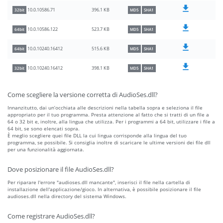
396.1 KB
10.0.10586.71
32bit
MD5
SHA1
523.7 KB
10.0.10586.122
64bit
MD5
SHA1
515.6 KB
10.0.10240.16412
64bit
MD5
SHA1
398.1 KB
10.0.10240.16412
32bit
MD5
SHA1
Come scegliere la versione corretta di AudioSes.dll?
Innanzitutto, dai un’occhiata alle descrizioni nella tabella sopra e seleziona il file
appropriato per il tuo programma. Presta attenzione al fatto che si tratti di un file a
64 o 32 bit e, inoltre, alla lingua che utilizza. Per i programmi a 64 bit, utilizzare i file a
64 bit, se sono elencati sopra.
È meglio scegliere quei file DLL la cui lingua corrisponde alla lingua del tuo
programma, se possibile. Si consiglia inoltre di scaricare le ultime versioni dei file dll
per una funzionalità aggiornata.
Dove posizionare il file AudioSes.dll?
Per riparare l'errore "audioses.dll mancante", inserisci il file nella cartella di
installazione dell'applicazione/gioco. In alternativa, è possibile posizionare il file
audioses.dll nella directory del sistema Windows.
Come registrare AudioSes.dll?