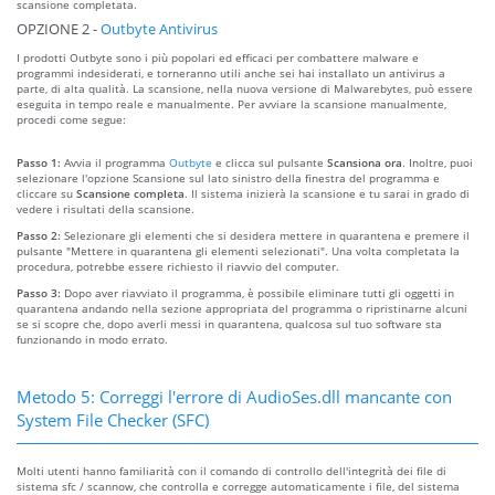
scansione completata.
OPZIONE 2 -
Outbyte Antivirus
I prodotti Outbyte sono i più popolari ed efficaci per combattere malware e
programmi indesiderati, e torneranno utili anche sei hai installato un antivirus a
parte, di alta qualità. La scansione, nella nuova versione di Malwarebytes, può essere
eseguita in tempo reale e manualmente. Per avviare la scansione manualmente,
procedi come segue:
Passo 1:
Avvia il programma
Outbyte
e clicca sul pulsante
Scansiona ora
. Inoltre, puoi
selezionare l'opzione Scansione sul lato sinistro della finestra del programma e
cliccare su
Scansione completa
. Il sistema inizierà la scansione e tu sarai in grado di
vedere i risultati della scansione.
Passo 2:
Selezionare gli elementi che si desidera mettere in quarantena e premere il
pulsante "Mettere in quarantena gli elementi selezionati". Una volta completata la
procedura, potrebbe essere richiesto il riavvio del computer.
Passo 3:
Dopo aver riavviato il programma, è possibile eliminare tutti gli oggetti in
quarantena andando nella sezione appropriata del programma o ripristinarne alcuni
se si scopre che, dopo averli messi in quarantena, qualcosa sul tuo software sta
funzionando in modo errato.
Metodo 5: Correggi l'errore di AudioSes.dll mancante con
System File Checker (SFC)
Molti utenti hanno familiarità con il comando di controllo dell'integrità dei file di
sistema sfc / scannow, che controlla e corregge automaticamente i file, del sistema