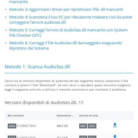
mancante
Metodo 3: Aggiornare i driver per ripristinare i file .dll mancanti
Metodo 4: Scansiona il tuo PC per rilevazione malware così da poter
correggere l'errore audioses.dll
Metodo 5: Correggi l'errore di AudioSes.dll mancante con System
File Checker (SFC)
Metodo 6: Correggi il file AudioSes.dll danneggiato eseguendo
Ripristino del Sistema
Metodo 1: Scarica AudioSes.dll
Cerca tra le versioni disponibili di audioses.dll dal seguente elenco, seleziona il file
corretto e premi il link "Download". Se non riesci a decidere quale versione scegliere,
leggi il seguente articolo o utilizza il metodo automatico per risolvere il problema
Versioni disponibili di AudioSes.dll, 17
Bit e versione
Dimensione del file
Somma di controllo
488.3 KB
6.3.9600.17415
64bit
MD5
SHA1