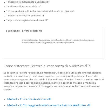
“Impossibile individuare audioses.dll”
“audioses.dll Accesso violato”
“Errore audioses.dll nella procedura del punto di ingresso”
“Impossibile trovare audioses.dll”
“Impossibile registrare audioses.dll”
audioses.dll - Errore di sistema
Impossibile avviare il programma perché audioses.dll non è presente nel computer.
Provare a reinstallare il programma per risolvere il problema.
Come sistemare l'errore di mancanza di AudioSes.dll?
Se si verifica l'errore "audioses.dll mancante", è possibile utilizzare uno dei seguenti
metodi - manualmente o automaticamente - per risolvere il problema. Il metodo
manuale presuppone che si scarichi il file audioses.dll e lo si inserisca nella cartella di
installazione del gioco/dell'applicazione, mentre il secondo metodo è molto più
semplice in quanto consente di correggere automaticamente l'errore con il minimo
sforzo.
Metodo 1: Scarica AudioSes.dll
Metodo 2: Correggi automaticamente l'errore AudioSes.dll