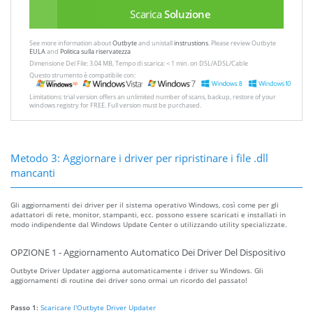
Scarica
Soluzione
See more information about
Outbyte
and unistall
instrustions
. Please review Outbyte
EULA
and
Politica sulla riservatezza
Dimensione Del File: 3.04 MB, Tempo di scarica: < 1 min. on DSL/ADSL/Cable
Questo strumento è compatibile con:
Limitations: trial version offers an unlimited number of scans, backup, restore of your
windows registry for FREE. Full version must be purchased.
Metodo 3: Aggiornare i driver per ripristinare i file .dll
mancanti
Gli aggiornamenti dei driver per il sistema operativo Windows, così come per gli
adattatori di rete, monitor, stampanti, ecc. possono essere scaricati e installati in
modo indipendente dal Windows Update Center o utilizzando utility specializzate.
OPZIONE 1 - Aggiornamento Automatico Dei Driver Del Dispositivo
Outbyte Driver Updater aggiorna automaticamente i driver su Windows. Gli
aggiornamenti di routine dei driver sono ormai un ricordo del passato!
Passo 1:
Scaricare l'Outbyte Driver Updater