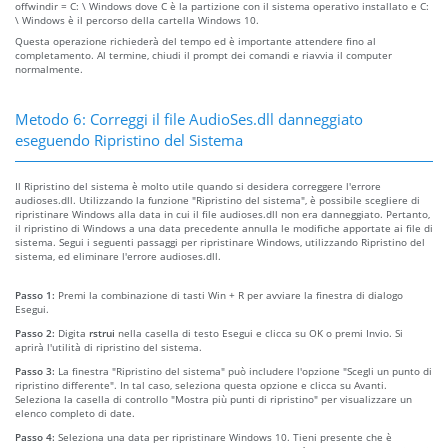
offwindir = C: \ Windows dove C è la partizione con il sistema operativo installato e C:
\ Windows è il percorso della cartella Windows 10.
Questa operazione richiederà del tempo ed è importante attendere fino al
completamento. Al termine, chiudi il prompt dei comandi e riavvia il computer
normalmente.
Metodo 6: Correggi il file AudioSes.dll danneggiato
eseguendo Ripristino del Sistema
Il Ripristino del sistema è molto utile quando si desidera correggere l'errore
audioses.dll. Utilizzando la funzione "Ripristino del sistema", è possibile scegliere di
ripristinare Windows alla data in cui il file audioses.dll non era danneggiato. Pertanto,
il ripristino di Windows a una data precedente annulla le modifiche apportate ai file di
sistema. Segui i seguenti passaggi per ripristinare Windows, utilizzando Ripristino del
sistema, ed eliminare l'errore audioses.dll.
Passo 1:
Premi la combinazione di tasti Win + R per avviare la finestra di dialogo
Esegui.
Passo 2:
Digita
rstrui
nella casella di testo Esegui e clicca su OK o premi Invio. Si
aprirà l'utilità di ripristino del sistema.
Passo 3:
La finestra "Ripristino del sistema" può includere l'opzione "Scegli un punto di
ripristino differente". In tal caso, seleziona questa opzione e clicca su Avanti.
Seleziona la casella di controllo "Mostra più punti di ripristino" per visualizzare un
elenco completo di date.
Passo 4:
Seleziona una data per ripristinare Windows 10. Tieni presente che è