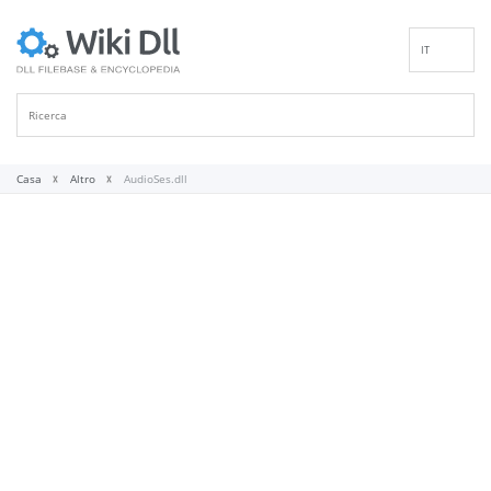
IT
EN
DE
ES
FR
Casa
Altro
AudioSes.dll
PT
RU
ID
NL
NN
SV
VI
FI