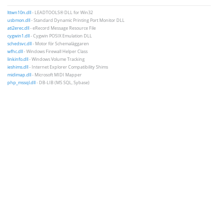
lttwn10n.dll
- LEADTOOLS® DLL for Win32
usbmon.dll
- Standard Dynamic Printing Port Monitor DLL
ati2erec.dll
- eRecord Message Resource File
cygwin1.dll
- Cygwin POSIX Emulation DLL
schedsvc.dll
- Motor för Schemaläggaren
wfhc.dll
- Windows Firewall Helper Class
linkinfo.dll
- Windows Volume Tracking
ieshims.dll
- Internet Explorer Compatibility Shims
midimap.dll
- Microsoft MIDI Mapper
php_mssql.dll
- DB-LIB (MS SQL, Sybase)