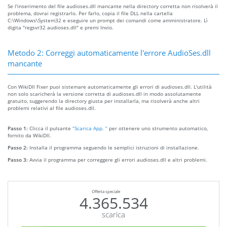
Se l'inserimento del file audioses.dll mancante nella directory corretta non risolverà il
problema, dovrai registrarlo. Per farlo, copia il file DLL nella cartella
C:\Windows\System32 e eseguire un prompt dei comandi come amministratore. Lì
digita "regsvr32 audioses.dll" e premi Invio.
Metodo 2: Correggi automaticamente l'errore AudioSes.dll
mancante
Con WikiDll Fixer puoi sistemare automaticamente gli errori di audioses.dll. L'utilità
non solo scaricherà la versione corretta di audioses.dll in modo assolutamente
gratuito, suggerendo la directory giusta per installarla, ma risolverà anche altri
problemi relativi al file audioses.dll.
Passo 1:
Clicca il pulsante
“Scarica App. ”
per ottenere uno strumento automatico,
fornito da WikiDll.
Passo 2:
Installa il programma seguendo le semplici istruzioni di installazione.
Passo 3:
Avvia il programma per correggere gli errori audioses.dll e altri problemi.
Offerta speciale
4.365.534
scarica