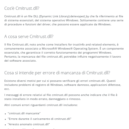
Cos’è Cmitrust.dll?
Cmitrust.dll è un file DLL (Dynamic Link Library):delevoped_by che fa riferimento ai file
di sistema essenziali, del sistema operativo Windows. Solitamente contiene una serie
di procedure e funzioni del driver, che possono essere applicate da Windows.
A cosa serve Cmitrust.dll?
Il file Cmitrust.dll, noto anche come Installers for trustInfo and related elements, è
comunemente associato a Microsoft® Windows® Operating System. È un componente
essenziale, che garantisce il corretto funzionamento dei programmi Windows.
Pertanto, la mancanza del file cmitrust.dll, potrebbe influire negativamente il lavoro
del software associato.
Cosa si intende per errore di mancanza di Cmitrust.dll?
Esistono diversi motivi per cui si possano verificare gli errori cmitrust.dll. Questi
includono problemi di registro di Windows, software dannoso, applicazioni difettose,
ecc.
I messaggi di errore relativi al file cmitrust.dll possono anche indicare che il file è
stato installato in modo errato, danneggiato o rimosso.
Altri comuni errori riguardanti cmitrust.dll includono:
“cmitrust.dll mancante”
“Errore durante il caricamento di cmitrust.dll”
“Arresto anomalo cmitrust.dll”