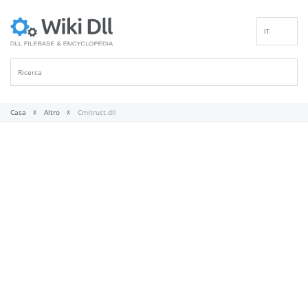
IT
EN
DE
ES
FR
Casa
Altro
Cmitrust.dll
PT
RU
ID
NL
NN
SV
VI
FI