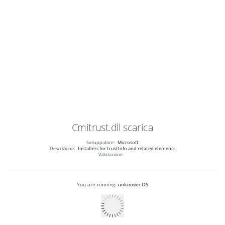
Cmitrust.dll
scarica
Sviluppatore:
Microsoft
Descrizione:
Installers for trustInfo and related elements
Valutazione:
You are running:
unknown OS