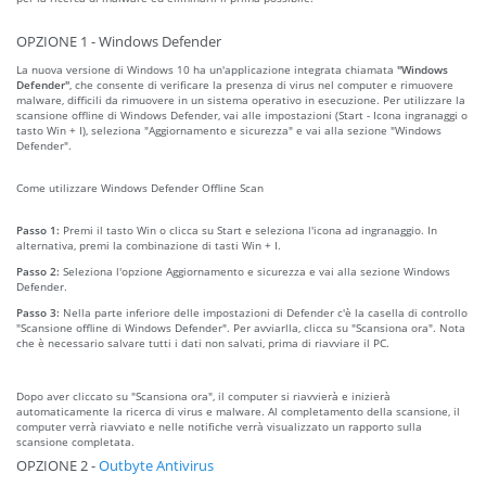
OPZIONE 1 - Windows Defender
La nuova versione di Windows 10 ha un'applicazione integrata chiamata
"Windows
Defender"
, che consente di verificare la presenza di virus nel computer e rimuovere
malware, difficili da rimuovere in un sistema operativo in esecuzione. Per utilizzare la
scansione offline di Windows Defender, vai alle impostazioni (Start - Icona ingranaggi o
tasto Win + I), seleziona "Aggiornamento e sicurezza" e vai alla sezione "Windows
Defender".
Come utilizzare Windows Defender Offline Scan
Passo 1:
Premi il tasto Win o clicca su Start e seleziona l'icona ad ingranaggio. In
alternativa, premi la combinazione di tasti Win + I.
Passo 2:
Seleziona l'opzione Aggiornamento e sicurezza e vai alla sezione Windows
Defender.
Passo 3:
Nella parte inferiore delle impostazioni di Defender c'è la casella di controllo
"Scansione offline di Windows Defender". Per avviarlla, clicca su "Scansiona ora". Nota
che è necessario salvare tutti i dati non salvati, prima di riavviare il PC.
Dopo aver cliccato su "Scansiona ora", il computer si riavvierà e inizierà
automaticamente la ricerca di virus e malware. Al completamento della scansione, il
computer verrà riavviato e nelle notifiche verrà visualizzato un rapporto sulla
scansione completata.
OPZIONE 2 -
Outbyte Antivirus