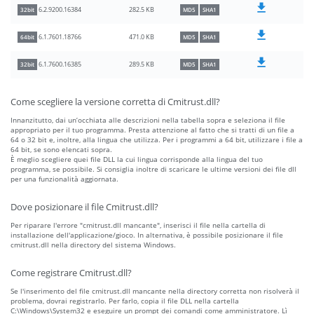
282.5 KB
6.2.9200.16384
32bit
MD5
SHA1
471.0 KB
6.1.7601.18766
64bit
MD5
SHA1
289.5 KB
6.1.7600.16385
32bit
MD5
SHA1
Come scegliere la versione corretta di Cmitrust.dll?
Innanzitutto, dai un’occhiata alle descrizioni nella tabella sopra e seleziona il file
appropriato per il tuo programma. Presta attenzione al fatto che si tratti di un file a
64 o 32 bit e, inoltre, alla lingua che utilizza. Per i programmi a 64 bit, utilizzare i file a
64 bit, se sono elencati sopra.
È meglio scegliere quei file DLL la cui lingua corrisponde alla lingua del tuo
programma, se possibile. Si consiglia inoltre di scaricare le ultime versioni dei file dll
per una funzionalità aggiornata.
Dove posizionare il file Cmitrust.dll?
Per riparare l'errore "cmitrust.dll mancante", inserisci il file nella cartella di
installazione dell'applicazione/gioco. In alternativa, è possibile posizionare il file
cmitrust.dll nella directory del sistema Windows.
Come registrare Cmitrust.dll?
Se l'inserimento del file cmitrust.dll mancante nella directory corretta non risolverà il
problema, dovrai registrarlo. Per farlo, copia il file DLL nella cartella
C:\Windows\System32 e eseguire un prompt dei comandi come amministratore. Lì