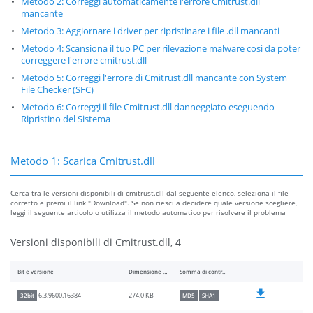
Metodo 2: Correggi automaticamente l'errore Cmitrust.dll
mancante
Metodo 3: Aggiornare i driver per ripristinare i file .dll mancanti
Metodo 4: Scansiona il tuo PC per rilevazione malware così da poter
correggere l'errore cmitrust.dll
Metodo 5: Correggi l'errore di Cmitrust.dll mancante con System
File Checker (SFC)
Metodo 6: Correggi il file Cmitrust.dll danneggiato eseguendo
Ripristino del Sistema
Metodo 1: Scarica Cmitrust.dll
Cerca tra le versioni disponibili di cmitrust.dll dal seguente elenco, seleziona il file
corretto e premi il link "Download". Se non riesci a decidere quale versione scegliere,
leggi il seguente articolo o utilizza il metodo automatico per risolvere il problema
Versioni disponibili di Cmitrust.dll, 4
Bit e versione
Dimensione del file
Somma di controllo
274.0 KB
6.3.9600.16384
32bit
MD5
SHA1