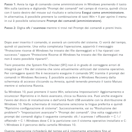
Passo 1:
Avvia la riga di comando come amministratore in Windows premendo il tasto
Win sulla tastiera e digitando "Prompt dei comandi" nel campo di ricerca, quindi clicca
con il tasto destro del mouse sul risultato e seleziona
Esegui come amministratore
.
In alternativa, è possibile premere la combinazione di tasti Win + X per aprire il menu
in cui è possibile selezionare
Prompt dei comandi (amministratore)
.
Passo 2:
Digita
sfc / scannow
mentre ti trovi nel Prompt dei comandi e premi Invio.
Dopo aver inserito il comando, si avvierà un controllo del sistema. Ci vorrà del tempo,
quindi sii paziente. Una volta completata l'operazione, apparirà il messaggio
"Protezione risorse di Windows ha trovato dei file danneggiati e li ha riparati con
successo." oppure "Protezione Risorse di Windows ha trovato dei file dannegiati ma
non è stato possibile ripararli".
Tieni presente che System File Checker (SFC) non è in grado di correggere errori di
integrità per i file del sistema che sono attualmente utilizzati dal sistema operativo.
Per correggere questi file è necessario eseguire il comando SFC tramite il prompt dei
comandi in Windows Recovery. È possibile accedere a Windows Recovery dalla
schermata di accesso cliccando su Arresta, quindi tenendo premuto il tasto Maiusc
mentre si seleziona Riavvia.
Su Windows 10, puoi premere il tasto Win, seleziona Impostazioni> Aggiornamento e
sicurezza> Ripristino e in Avvio avanzato, clicca su Riavvia ora. Puoi anche eseguire
l'avvio dal disco di installazione o dall'unità flash USB avviabile con la distribuzione di
Windows 10. Nella schermata di installazione seleziona la lingua preferita e quindi
"Ripristino configurazione di sistema". Successivamente, vai su "Risoluzione dei
problemi"> "Impostazioni avanzate"> "Prompt dei comandi". Una volta raggiunto il
prompt dei comandi digita il seguente comando: sfc / scannow / offbootdir = C: \ /
offwindir = C: \ Windows dove C è la partizione con il sistema operativo installato e C:
\ Windows è il percorso della cartella Windows 10.
Questa operazione richiederà del tempo ed è importante attendere fino al