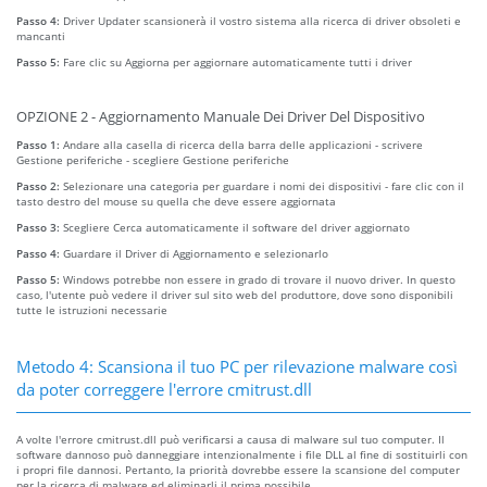
Passo 4:
Driver Updater scansionerà il vostro sistema alla ricerca di driver obsoleti e
mancanti
Passo 5:
Fare clic su Aggiorna per aggiornare automaticamente tutti i driver
OPZIONE 2 - Aggiornamento Manuale Dei Driver Del Dispositivo
Passo 1:
Andare alla casella di ricerca della barra delle applicazioni - scrivere
Gestione periferiche - scegliere Gestione periferiche
Passo 2:
Selezionare una categoria per guardare i nomi dei dispositivi - fare clic con il
tasto destro del mouse su quella che deve essere aggiornata
Passo 3:
Scegliere Cerca automaticamente il software del driver aggiornato
Passo 4:
Guardare il Driver di Aggiornamento e selezionarlo
Passo 5:
Windows potrebbe non essere in grado di trovare il nuovo driver. In questo
caso, l'utente può vedere il driver sul sito web del produttore, dove sono disponibili
tutte le istruzioni necessarie
Metodo 4: Scansiona il tuo PC per rilevazione malware così
da poter correggere l'errore cmitrust.dll
A volte l'errore cmitrust.dll può verificarsi a causa di malware sul tuo computer. Il
software dannoso può danneggiare intenzionalmente i file DLL al fine di sostituirli con
i propri file dannosi. Pertanto, la priorità dovrebbe essere la scansione del computer
per la ricerca di malware ed eliminarli il prima possibile.