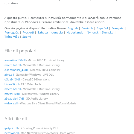
ripristino.
A questo punto, il computer si riavvierà normalmente e si avvierà con la versione
ripristinata di Windows e l'errore cmitrust.dll dovrebbe essere risolto.
Questa pagina è disponibile in altre lingue:
English
|
Deutsch
|
Español
|
Français
|
Português
|
Русский
|
Bahasa Indonesia
|
Nederlands
|
Nynorsk
|
Svenska
|
Tiếng Việt
|
Suomi
File dll popolari
vcruntime140.dll
- Microsoft® C Runtime Library
msvcp140.dll
- Microsoft® C Runtime Library
d3dcompiler_43.dll
- Direct3D HLSL Compiler
xlive.dll
- Games for Windows - LIVE DLL
d3dx9_43.dll
- Direct3D 9 Extensions
binkw32.dll
- RAD Video Tools
msvcp120.dll
- Microsoft® C Runtime Library
msvcr110.dll
- Microsoft® C Runtime Library
x3daudio1_7.dll
- 3D Audio Library
wldcore.dll
- Windows Live Client Shared Platform Module
Altri file dll
iprtprio.dll
- IP Routing Protocol Priority DLL
netplwiz.dll
- Map Network Drives/Network Places Wizard