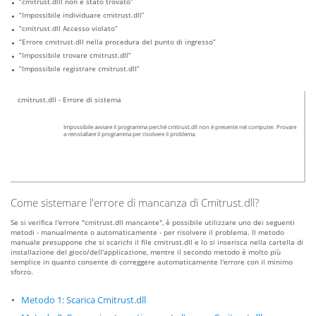
“cmitrust.dlll non è stato trovato”
“Impossibile individuare cmitrust.dll”
“cmitrust.dll Accesso violato”
“Errore cmitrust.dll nella procedura del punto di ingresso”
“Impossibile trovare cmitrust.dll”
“Impossibile registrare cmitrust.dll”
cmitrust.dll - Errore di sistema
Impossibile avviare il programma perché cmitrust.dll non è presente nel computer. Provare
a reinstallare il programma per risolvere il problema.
Come sistemare l'errore di mancanza di Cmitrust.dll?
Se si verifica l'errore "cmitrust.dll mancante", è possibile utilizzare uno dei seguenti
metodi - manualmente o automaticamente - per risolvere il problema. Il metodo
manuale presuppone che si scarichi il file cmitrust.dll e lo si inserisca nella cartella di
installazione del gioco/dell'applicazione, mentre il secondo metodo è molto più
semplice in quanto consente di correggere automaticamente l'errore con il minimo
sforzo.
Metodo 1: Scarica Cmitrust.dll