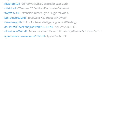
mswmdm.dll
- Windows Media Device Manager Core
richink.dll
- Windows CE Services Document Converter
xwtpw32.dll
- Extensible Wizard Type Plugin for Win32
bthradiomedia.dll
- Bluetooth Radio Media Provider
nmevtmsg.dll
- DLL-fil för händelseloggning för NetMeeting
api-ms-win-eventing-controller-l1-1-0.dll
- ApiSet Stub DLL
nlslexicons000d.dll
- Microsoft Neutral Natural Language Server Data and Code
api-ms-win-core-version-l1-1-0.dll
- ApiSet Stub DLL