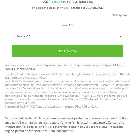
DLL file
found
in our DLL database.
The update date of the dll database:
07 Aug 2026
Offerta speciale
Your OS:
SCARICA ORA
See more information about
Outbyte
and unistall
instrustions
. Please review Outbyte
EULA
and
Politica sulla riservatezza
Offerta speciale. Ulteriori informazioni sulle istruzioni
Outbyte
e
Unistall
. Si prega di rivedere Outbyte
EULA
e
Informativa sulla privacy
.
Fare clic su
"Scarica ora"
per ottenere lo strumento per PC fornito con l`errore. L`utilità determinerà
automaticamente le DLL mancanti e si offrirà di installarle automaticamente. Essendo un`utilità facile
da usare, è un`ottima alternativa all`installazione manuale, che è stata riconosciuta da molti esperti
di computer e riviste di computer. Limitazioni: la versione di prova offre un numero illimitato di
scansioni, backup, ripristino del registro di Windows GRATUITAMENTE. La versione completa deve
essere acquistata. Supporta sistemi operativi come Windows 10, Windows 8 / 8.1, Windows 7 e
Windows Vista (64/32 bit).
Dimensioni file: 3,04 MB, Tempo di download: <1 min. su DSL / ADSL / Cavo
Dato che hai deciso di visitare questa pagina, è probabile che tu stia cercando il file
cmitrust.dll o un modo per correggere l'errore "cmitrust.dll mancante". Consulta le
informazioni di seguito, che ti spiegheranno come risolvere il problema. In questa
pagina potrai anche scaricare il file cmitrust.dll.