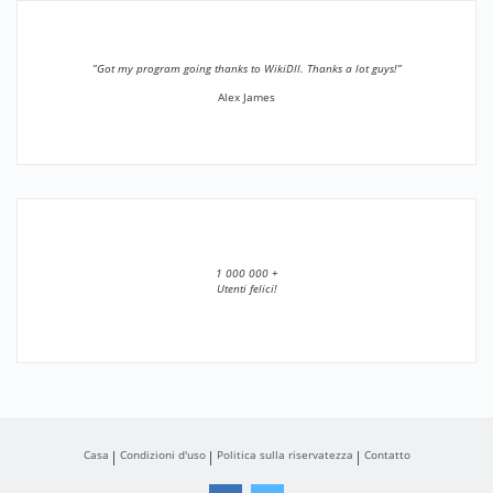
”Got my program going thanks to WikiDll. Thanks a lot guys!”
Alex James
1 000 000 +
Utenti felici!
Casa
Condizioni d'uso
Politica sulla riservatezza
Contatto