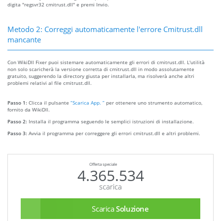
digita "regsvr32 cmitrust.dll" e premi Invio.
Metodo 2: Correggi automaticamente l'errore Cmitrust.dll
mancante
Con WikiDll Fixer puoi sistemare automaticamente gli errori di cmitrust.dll. L'utilità
non solo scaricherà la versione corretta di cmitrust.dll in modo assolutamente
gratuito, suggerendo la directory giusta per installarla, ma risolverà anche altri
problemi relativi al file cmitrust.dll.
Passo 1:
Clicca il pulsante
“Scarica App. ”
per ottenere uno strumento automatico,
fornito da WikiDll.
Passo 2:
Installa il programma seguendo le semplici istruzioni di installazione.
Passo 3:
Avvia il programma per correggere gli errori cmitrust.dll e altri problemi.
Offerta speciale
4.365.534
scarica
Scarica
Soluzione