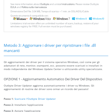
See more information about
Outbyte
and unistall
instrustions
. Please review Outbyte
EULA
and
Politica sulla riservatezza
Dimensione Del File: 3.04 MB, Tempo di scarica: < 1 min. on DSL/ADSL/Cable
Questo strumento è compatibile con:
Limitations: trial version offers an unlimited number of scans, backup, restore of your
windows registry for FREE. Full version must be purchased.
Metodo 3: Aggiornare i driver per ripristinare i file .dll
mancanti
Gli aggiornamenti dei driver per il sistema operativo Windows, così come per gli
adattatori di rete, monitor, stampanti, ecc. possono essere scaricati e installati in
modo indipendente dal Windows Update Center o utilizzando utility specializzate.
OPZIONE 1 - Aggiornamento Automatico Dei Driver Del Dispositivo
Outbyte Driver Updater aggiorna automaticamente i driver su Windows. Gli
aggiornamenti di routine dei driver sono ormai un ricordo del passato!
Passo 1:
Scaricare l'Outbyte Driver Updater
Passo 2:
Installare l'applicazione
Passo 3:
Avviare l'applicazione