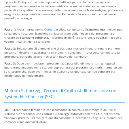
I prodotti Outbyte sono i più popolari ed efficaci per combattere malware e
programmi indesiderati, e torneranno utili anche sei hai installato un antivirus a
parte, di alta qualità. La scansione, nella nuova versione di Malwarebytes, può essere
eseguita in tempo reale e manualmente. Per avviare la scansione manualmente,
procedi come segue:
Passo 1:
Avvia il programma
Outbyte
e clicca sul pulsante
Scansiona ora
. Inoltre, puoi
selezionare l'opzione Scansione sul lato sinistro della finestra del programma e
cliccare su
Scansione completa
. Il sistema inizierà la scansione e tu sarai in grado di
vedere i risultati della scansione.
Passo 2:
Selezionare gli elementi che si desidera mettere in quarantena e premere il
pulsante "Mettere in quarantena gli elementi selezionati". Una volta completata la
procedura, potrebbe essere richiesto il riavvio del computer.
Passo 3:
Dopo aver riavviato il programma, è possibile eliminare tutti gli oggetti in
quarantena andando nella sezione appropriata del programma o ripristinarne alcuni
se si scopre che, dopo averli messi in quarantena, qualcosa sul tuo software sta
funzionando in modo errato.
Metodo 5: Correggi l'errore di Cmitrust.dll mancante con
System File Checker (SFC)
Molti utenti hanno familiarità con il comando di controllo dell'integrità dei file di
sistema sfc / scannow, che controlla e corregge automaticamente i file, del sistema
Windows, protetti. Per svolgere questo comando, è necessario eseguire il prompt dei
comandi come amministratore.