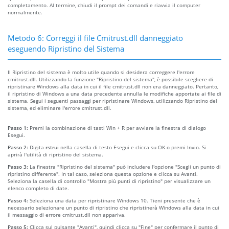
completamento. Al termine, chiudi il prompt dei comandi e riavvia il computer
normalmente.
Metodo 6: Correggi il file Cmitrust.dll danneggiato
eseguendo Ripristino del Sistema
Il Ripristino del sistema è molto utile quando si desidera correggere l'errore
cmitrust.dll. Utilizzando la funzione "Ripristino del sistema", è possibile scegliere di
ripristinare Windows alla data in cui il file cmitrust.dll non era danneggiato. Pertanto,
il ripristino di Windows a una data precedente annulla le modifiche apportate ai file di
sistema. Segui i seguenti passaggi per ripristinare Windows, utilizzando Ripristino del
sistema, ed eliminare l'errore cmitrust.dll.
Passo 1:
Premi la combinazione di tasti Win + R per avviare la finestra di dialogo
Esegui.
Passo 2:
Digita
rstrui
nella casella di testo Esegui e clicca su OK o premi Invio. Si
aprirà l'utilità di ripristino del sistema.
Passo 3:
La finestra "Ripristino del sistema" può includere l'opzione "Scegli un punto di
ripristino differente". In tal caso, seleziona questa opzione e clicca su Avanti.
Seleziona la casella di controllo "Mostra più punti di ripristino" per visualizzare un
elenco completo di date.
Passo 4:
Seleziona una data per ripristinare Windows 10. Tieni presente che è
necessario selezionare un punto di ripristino che ripristinerà Windows alla data in cui
il messaggio di errore cmitrust.dll non appariva.
Passo 5:
Clicca sul pulsante "Avanti", quindi clicca su "Fine" per confermare il punto di