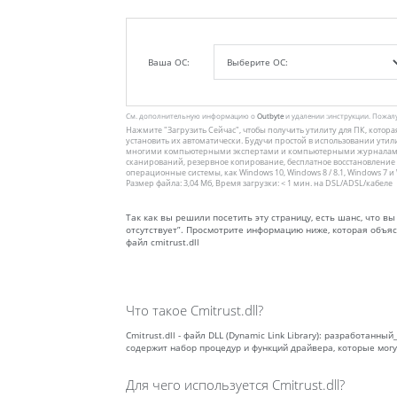
Ваша ОС:
См. дополнительную информацию о
Outbyte
и удалении :инструкции. Пожал
Нажмите
"Загрузить Сейчас"
, чтобы получить утилиту для ПК, котора
установить их автоматически. Будучи простой в использовании утил
многими компьютерными экспертами и компьютерными журналами.
сканирований, резервное копирование, бесплатное восстановление
операционные системы, как Windows 10, Windows 8 / 8.1, Windows 7 и Wi
Размер файла: 3,04 Мб, Время загрузки: < 1 мин. на DSL/ADSL/кабеле
Так как вы решили посетить эту страницу, есть шанс, что вы 
отсутствует”. Просмотрите информацию ниже, которая объяс
файл cmitrust.dll
Что такое Cmitrust.dll?
Cmitrust.dll - файл DLL (Dynamic Link Library): разработан
содержит набор процедур и функций драйвера, которые мог
Для чего используется Cmitrust.dll?