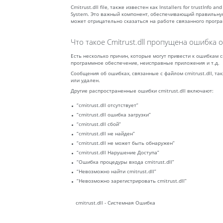
Cmitrust.dll file, также известен как Installers for trustInf
System. Это важный компонент, обеспечивающий правильную 
может отрицательно сказаться на работе связанного прогр
Что такое Cmitrust.dll пропущена ошибка 
Есть несколько причин, которые могут привести к ошибкам c
программное обеспечение, неисправные приложения и т.д.
Сообщения об ошибках, связанные с файлом cmitrust.dll, та
или удален.
Другие распространенные ошибки cmitrust.dll включают:
“cmitrust.dll отсутствует”
“cmitrust.dll ошибка загрузки”
“cmitrust.dll сбой”
“cmitrust.dll не найден”
“cmitrust.dll не может быть обнаружен”
“cmitrust.dll Нарушение Доступа”
“Ошибка процедуры входа cmitrust.dll”
“Невозможно найти cmitrust.dll”
“Невозможно зарегистрировать cmitrust.dll”
cmitrust.dll - Системная Ошибка