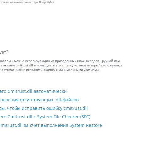
сутствует на вашем компьютере. Попробуйте
ует?
 проблемы можно используя один из приведенных ниже методов - ручной или
ете файл cmitrust.dll и помещаете его в папку установки игры/приложения, в
ет автоматически исправить ошибку с минимальными усилиями.
го Cmitrust.dll автоматически
овления отсутствующих .dll-файлов
ы, чтобы исправить ошибку cmitrust.dll
 Cmitrust.dll с System File Checker (SFC)
itrust.dll за счет выполнения System Restore