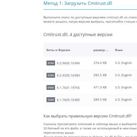
Метод 1: Загрузить Cmitrust.dll
Выполните поиск по доступным версиям cmitrust.dll из спис
можете решить, какую версию выбрать, прочитайте статью
Cmitrust.dll, 4 доступные версии
Биты и Версии
размер файлы
Язык
274.0 KB
U.S. English
6.3.9600.16384
32bit
282.5 KB
U.S. English
6.2.9200.16384
32bit
471.0 KB
U.S. English
6.1.7601.18766
64bit
289.5 KB
U.S. English
6.1.7600.16385
32bit
Как выбрать правильную версию Cmitrust.dll?
Сначала просмотрите описания в таблице выше и выберите
32-битный ли это файл, а также на используемый в нем язы
перечислены выше.
Лучше всего по возможности выбирать те dll-файлы, язык 