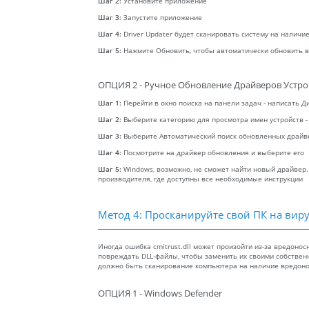
Шаг 2:
Установите приложение
Шаг 3:
Запустите приложение
Шаг 4:
Driver Updater будет сканировать систему на налич
Шаг 5:
Нажмите Обновить, чтобы автоматически обновить 
ОПЦИЯ 2 - Ручное Обновление Драйверов Устро
Шаг 1:
Перейти в окно поиска на панели задач - написать Д
Шаг 2:
Выберите категорию для просмотра имен устройств -
Шаг 3:
Выберите Автоматический поиск обновленных драйв
Шаг 4:
Посмотрите на драйвер обновления и выберите его
Шаг 5:
Windows, возможно, не сможет найти новый драйвер.
производителя, где доступны все необходимые инструкции
Метод 4: Просканируйте свой ПК на виру
Иногда ошибка cmitrust.dll может произойти из-за вредон
повреждать DLL-файлы, чтобы заменить их своими собстве
должно быть сканирование компьютера на наличие вредоно
ОПЦИЯ 1 - Windows Defender