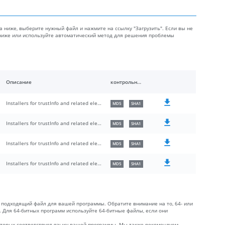
ка ниже, выберите нужный файл и нажмите на ссылку "Загрузить". Если вы не
 ниже или используйте автоматический метод для решения проблемы
Описание
контрольные суммы
Installers for trustInfo and related elements
MD5
SHA1
Installers for trustInfo and related elements
MD5
SHA1
Installers for trustInfo and related elements
MD5
SHA1
Installers for trustInfo and related elements
MD5
SHA1
 подходящий файл для вашей программы. Обратите внимание на то, 64- или
к. Для 64-битных программ используйте 64-битные файлы, если они
которых соответствует языку вашей программы. Мы также рекомендуем