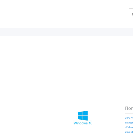
Поп
vcrunt
msvcp1
d3dcom
xlive.d