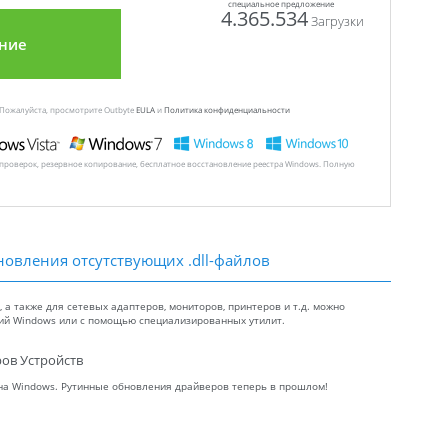
специальное предложение
4.365.534
Загрузки
ние
 Пожалуйста, просмотрите Outbyte
EULA
и
Политика конфиденциальности
 проверок, резервное копирование, бесплатное восстановление реестра Windows. Полную
новления отсутствующих .dll-файлов
а также для сетевых адаптеров, мониторов, принтеров и т.д. можно
ний Windows или с помощью специализированных утилит.
ов Устройств
 на Windows. Рутинные обновления драйверов теперь в прошлом!