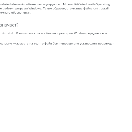
o and related elements, обычно ассоциируется с Microsoft® Windows® Operating
работу программ Windows. Таким образом, отсутствие файла cmitrust.dll
аммного обеспечения.
означает?
mitrust.dll. К ним относятся проблемы с реестром Windows, вредоносное
кже могут указывать на то, что файл был неправильно установлен, поврежден