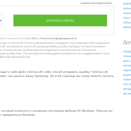
специальное предложение
d3dx9_
binkw3
msvcp1
msvcr1
ЗАГРУЗИТЬ СЕЙЧАС
x3daud
wldcor
уйста, просмотрите Outbyte
EULA
и
Политика конфиденциальности
Дру
я идет с cmitrust.dll. Утилита автоматически определит отсутствующие dll и предложит
итой, она является отличной альтернативой ручной установке, что было признано
 Ограничения: пробная версия предлагает неограниченное количество
cnbjop
 реестра Windows. Полную версию необходимо приобрести. Она поддерживает такие
mnysvc
ndows Vista (64/32 bit).
apex_d
stormi
imgutil
ищете либо файл cmitrust.dll, либо способ исправить ошибку “cmitrust.dll
plugin.
няет, как решить вашу проблему. На этой странице вы также можете скачать
cimwin
cnb_02
storag
api-ms
ный_, который относится к основным системным файлам ОС Windows. Обычно он
ут применяться Windows.