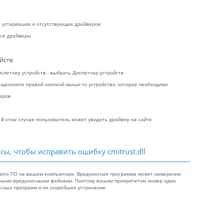
ие устаревших и отсутствующих драйверов
все драйверы
йств
испетчер устройств - выбрать Диспетчер устройств
 щелкните правой кнопкой мыши то устройство, которое необходимо
еров
 В этом случае пользователь может увидеть драйвер на сайте
сы, чтобы исправить ошибку cmitrust.dll
осного ПО на вашем компьютере. Вредоносная программа может намеренно
нными вредоносными файлами. Поэтому вашим приоритетом номер один
сных программ и их скорейшее устранение.