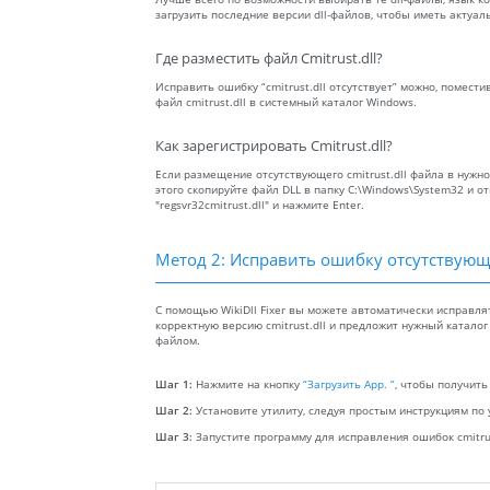
загрузить последние версии dll-файлов, чтобы иметь актуа
Где разместить файл Cmitrust.dll?
Исправить ошибку “cmitrust.dll отсутствует” можно, помест
файл cmitrust.dll в системный каталог Windows.
Как зарегистрировать Cmitrust.dll?
Если размещение отсутствующего cmitrust.dll файла в нужн
этого скопируйте файл DLL в папку C:\Windows\System32 и 
"regsvr32cmitrust.dll" и нажмите Enter.
Метод 2: Исправить ошибку отсутствующе
С помощью WikiDll Fixer вы можете автоматически исправля
корректную версию cmitrust.dll и предложит нужный каталог 
файлом.
Шаг 1:
Нажмите на кнопку
“Загрузить App. ”
, чтобы получить
Шаг 2:
Установите утилиту, следуя простым инструкциям по 
Шаг 3:
Запустите программу для исправления ошибок cmitrus