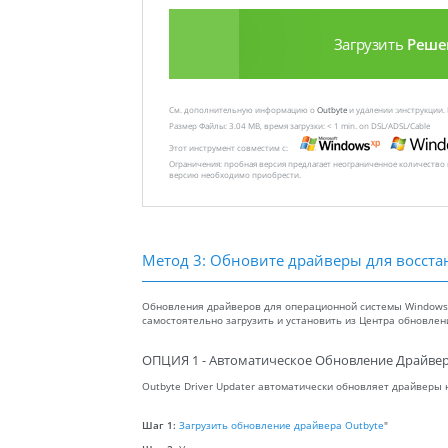
Загрузить
Реше
См. дополнительную информацию о
Outbyte
и удалении :инструкции.
Размер Файлы: 3.04 MB, время загрузки: < 1 min. on DSL/ADSL/Cable
Этот инструмент совместим с:
Ограничения: пробная версия предлагает неограниченное количество
версию необходимо приобрести.
Метод 3: Обновите драйверы для восста
Обновления драйверов для операционной системы Windows, 
самостоятельно загрузить и установить из Центра обновле
ОПЦИЯ 1 - Автоматическое Обновление Драйвер
Outbyte Driver Updater автоматически обновляет драйверы
Шаг 1:
Загрузить обновление драйвера Outbyte
"