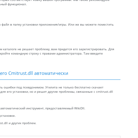
льный функционал.
ив файл в папку установки приложения/игры. Или же вы можете поместить
ом каталоге не решает проблему, вам придется его зарегистрировать. Для
откройте командную строку с правами администратора. Там введите
го Cmitrust.dll автоматически
ть ошибки под псевдонимом. Утилита не только бесплатно скачает
для его установки, но и решит другие проблемы, связанные с cmitrust.dll
 автоматический инструмент, предоставляемый WikiDll.
установке.
t.dll и других проблем.