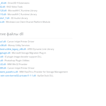
43.dll
- Direct3D 9 Extensions
2.dll
- RAD Video Tools
20.dll
- Microsoft® C Runtime Library
10.dll
- Microsoft® C Runtime Library
io1_7.dll
- 3D Audio Library
e.dll
- Windows Live Client Shared Platform Module
гие файлы dll
a1.dll
- Canon Inkjet Printer Driver
08.dll
- Money Utility Services
estructible_legacy_x86.dll
- APEX Dynamic Link Library
gplugin.dll
- Microsoft Storage Migration Plug-in
.dll
- IE plugin image decoder support DLL
dll
- Photoshop Plugin Utilities
32.dll
- WMI Win32 Provider
89.dll
- Canon Inkjet Printer Driver
ewmi_passthru.dll
- WMI PassThru Provider for Storage Management
-win-core-kernel32-private-l1-1-1.dll
- ApiSet Stub DLL