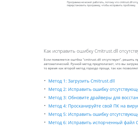
Программа не может работать, потому что cmitrust.dll от
переустановить программу, чтобы исправить проблему.
Как исправить ошибку Cmitrust.dll отсутств
Если появляется оштбка “cmitrust.dll отсутствует”, решить
автоматический. Ручной метод предполагает, что вы загружа
то время как второй метод гораздо проще, так как позволя
Метод 1: Загрузить Cmitrust.dll
Метод 2: Исправить ошибку отсутствующе
Метод 3: Обновите драйверы для восстан
Метод 4: Просканируйте свой ПК на вирус
Метод 5: Исправить ошибку отсутствующего
Метод 6: Исправить испорченный файл Cm