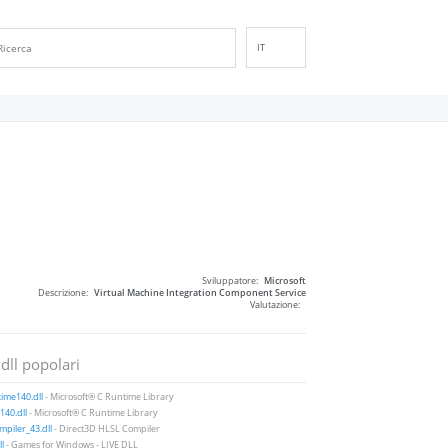
IT
EN
DE
ES
FR
PT
RU
ID
NL
Sviluppatore:
Microsoft
NN
Descrizione:
Virtual Machine Integration Component Service
Valutazione:
SV
VI
 dll popolari
FI
ime140.dll
- Microsoft® C Runtime Library
40.dll
- Microsoft® C Runtime Library
piler_43.dll
- Direct3D HLSL Compiler
ll
- Games for Windows - LIVE DLL