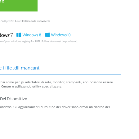
ne
ew Outbyte
EULA
and
Politica sulla riservatezza
ore of your windows registry for FREE. Full version must be purchased.
 i file .dll mancanti
così come per gli adattatori di rete, monitor, stampanti, ecc. possono essere
Center o utilizzando utility specializzate.
Del Dispositivo
ndows. Gli aggiornamenti di routine dei driver sono ormai un ricordo del