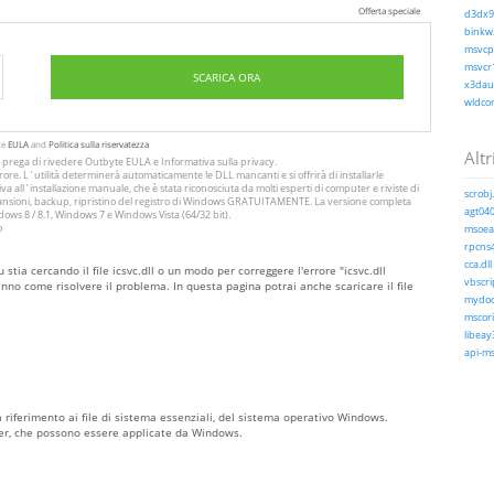
Offerta speciale
d3dx9_
binkw3
msvcp1
msvcr1
SCARICA ORA
x3daud
wldcor
te
EULA
and
Politica sulla riservatezza
Altri
Si prega di rivedere Outbyte
EULA
e
Informativa sulla privacy
.
ore. L`utilità determinerà automaticamente le DLL mancanti e si offrirà di installarle
a all`installazione manuale, che è stata riconosciuta da molti esperti di computer e riviste di
scrobj.
 scansioni, backup, ripristino del registro di Windows GRATUITAMENTE. La versione completa
agt040
ws 8 / 8.1, Windows 7 e Windows Vista (64/32 bit).
o
msoeac
rpcns4
cca.dll
stia cercando il file icsvc.dll o un modo per correggere l'errore "icsvc.dll
vbscrip
nno come risolvere il problema. In questa pagina potrai anche scaricare il file
mydocs
mscori
libeay
api-ms
a riferimento ai file di sistema essenziali, del sistema operativo Windows.
ver, che possono essere applicate da Windows.