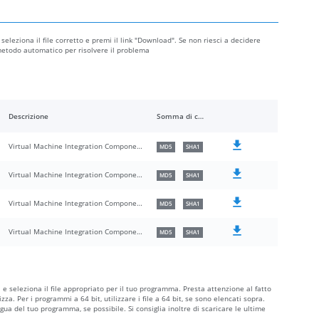
, seleziona il file corretto e premi il link "Download". Se non riesci a decidere
l metodo automatico per risolvere il problema
Descrizione
Somma di controllo
Virtual Machine Integration Component Service
MD5
SHA1
Virtual Machine Integration Component Service
MD5
SHA1
Virtual Machine Integration Component Service
MD5
SHA1
Virtual Machine Integration Component Service
MD5
SHA1
a e seleziona il file appropriato per il tuo programma. Presta attenzione al fatto
ilizza. Per i programmi a 64 bit, utilizzare i file a 64 bit, se sono elencati sopra.
ngua del tuo programma, se possibile. Si consiglia inoltre di scaricare le ultime