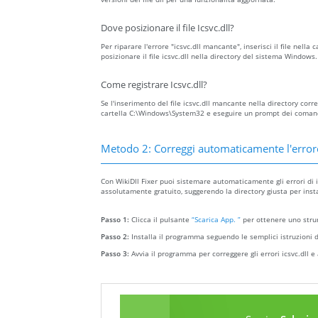
Dove posizionare il file Icsvc.dll?
Per riparare l'errore "icsvc.dll mancante", inserisci il file nella 
posizionare il file icsvc.dll nella directory del sistema Windows.
Come registrare Icsvc.dll?
Se l'inserimento del file icsvc.dll mancante nella directory corret
cartella C:\Windows\System32 e eseguire un prompt dei comandi 
Metodo 2: Correggi automaticamente l'error
Con WikiDll Fixer puoi sistemare automaticamente gli errori di ic
assolutamente gratuito, suggerendo la directory giusta per install
Passo 1:
Clicca il pulsante
“Scarica App. ”
per ottenere uno strum
Passo 2:
Installa il programma seguendo le semplici istruzioni d
Passo 3:
Avvia il programma per correggere gli errori icsvc.dll e 