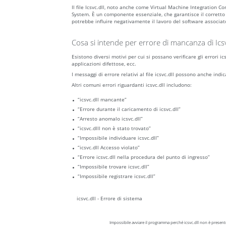
Il file Icsvc.dll, noto anche come Virtual Machine Integratio
System. È un componente essenziale, che garantisce il corretto
potrebbe influire negativamente il lavoro del software associat
Cosa si intende per errore di mancanza di Icsv
Esistono diversi motivi per cui si possano verificare gli errori 
applicazioni difettose, ecc.
I messaggi di errore relativi al file icsvc.dll possono anche indi
Altri comuni errori riguardanti icsvc.dll includono:
“icsvc.dll mancante”
“Errore durante il caricamento di icsvc.dll”
“Arresto anomalo icsvc.dll”
“icsvc.dlll non è stato trovato”
“Impossibile individuare icsvc.dll”
“icsvc.dll Accesso violato”
“Errore icsvc.dll nella procedura del punto di ingresso”
“Impossibile trovare icsvc.dll”
“Impossibile registrare icsvc.dll”
icsvc.dll - Errore di sistema
Impossibile avviare il programma perché icsvc.dll non è presente