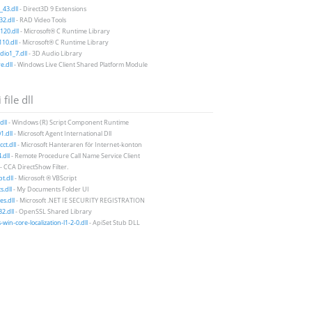
43.dll
- Direct3D 9 Extensions
2.dll
- RAD Video Tools
20.dll
- Microsoft® C Runtime Library
10.dll
- Microsoft® C Runtime Library
io1_7.dll
- 3D Audio Library
e.dll
- Windows Live Client Shared Platform Module
 file dll
dll
- Windows (R) Script Component Runtime
1.dll
- Microsoft Agent International Dll
ct.dll
- Microsoft Hanteraren för Internet-konton
.dll
- Remote Procedure Call Name Service Client
- CCA DirectShow Filter.
t.dll
- Microsoft ® VBScript
.dll
- My Documents Folder UI
es.dll
- Microsoft .NET IE SECURITY REGISTRATION
32.dll
- OpenSSL Shared Library
-win-core-localization-l1-2-0.dll
- ApiSet Stub DLL