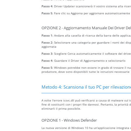
Passo 4:
Driver Updater scansionerà il vostro sistema alla ricer
Passo 5:
Fare clic su Aggiorna per aggiornare automaticamente t
OPZIONE 2 - Aggiornamento Manuale Dei Driver Del
Passo 1:
Andare alla casella di ricerca della barra delle applica
Passo 2:
Selezionare una categoria per guardare i nomi dei dispo
aggiornata
Passo 3:
Scegliere Cerca automaticamente il software del drive
Passo 4:
Guardare il Driver di Aggiornamento e selezionarlo
Passo 5:
Windows potrebbe non essere in grado di trovare il nuov
produttore, dove sono disponibili tutte le istruzioni necessarie
Metodo 4: Scansiona il tuo PC per rilevazione
A volte l'errore icsvc.dll può verificarsi a causa di malware su
fine di sostituirli con i propri file dannosi. Pertanto, la prior
eliminarli il prima possibile.
OPZIONE 1 - Windows Defender
La nuova versione di Windows 10 ha un'applicazione integrata