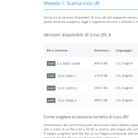
Metodo 1: Scarica Icsvc.dll
Cerca tra le versioni disponibili di icsvc.dll dal seguente elenco
quale versione scegliere, leggi il seguente articolo o utilizza i
Versioni disponibili di Icsvc.dll, 4
Bit e versione
Dimensione del file
Linguaggio
408.0 KB
U.S. English
6.3.9600.16384
32bit
215.0 KB
U.S. English
10.0.19041.1
32bit
298.0 KB
U.S. English
10.0.14393.0
64bit
499.5 KB
U.S. English
10.0.10586.0
64bit
Come scegliere la versione corretta di Icsvc.dll?
Innanzitutto, dai un’occhiata alle descrizioni nella tabella sopr
che si tratti di un file a 64 o 32 bit e, inoltre, alla lingua che ut
È meglio scegliere quei file DLL la cui lingua corrisponde alla li
versioni dei file dll per una funzionalità aggiornata.