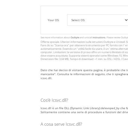
Your OS:
See more information about
Outbyte
and unistall
instrustions
. Please review Outby
Offerta speciale. Ulteriori informazioni sulle istruzioni
Outbyte
e
Unistall
. 
Fare clic su
"Scarica ora"
per ottenere lo strumento per PC fornito con l`err
automaticamente. Essendo un`utilità facile da usare, è un`ottima alternativ
computer. Limitazioni: la versione di prova offre un numero illimitato di
deve essere acquistata. Supporta sistemi operativi come Windows 10, Windo
Dimensioni file: 3,04 MB, Tempo di download: <1 min. su DSL / ADSL / Cav
Dato che hai deciso di visitare questa pagina, è probabile che tu 
mancante". Consulta le informazioni di seguito, che ti spieghera
icsvc.dll.
Cos’è Icsvc.dll?
Icsvc.dll è un file DLL (Dynamic Link Library):delevoped_by che f
Solitamente contiene una serie di procedure e funzioni del dri
A cosa serve Icsvc.dll?