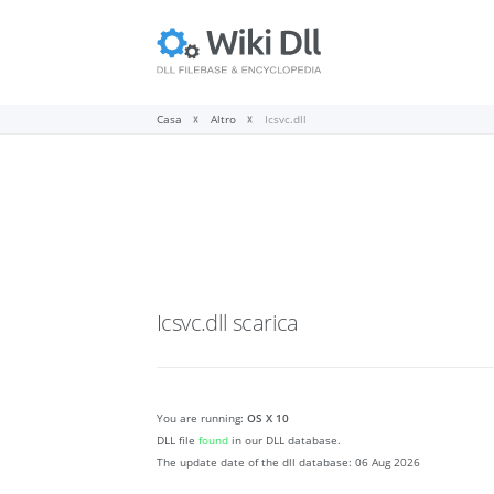
Casa
Altro
Icsvc.dll
Icsvc.dll
scarica
You are running:
OS X 10
DLL file
found
in our DLL database.
The update date of the dll database:
06 Aug 2026