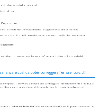
ca di driver obsoleti e mancanti
utti i driver
 Dispositivo
zioni - scrivere Gestione periferiche - scegliere Gestione periferiche
sitivi - fare clic con il tasto destro del mouse su quella che deve essere
r aggiornato
o driver. In questo caso, l'utente può vedere il driver sul sito web del
 malware così da poter correggere l'errore icsvc.dll
l tuo computer. Il software dannoso può danneggiare intenzionalmente i file DLL al
ità dovrebbe essere la scansione del computer per la ricerca di malware ed
 chiamata
"Windows Defender"
, che consente di verificare la presenza di virus nel