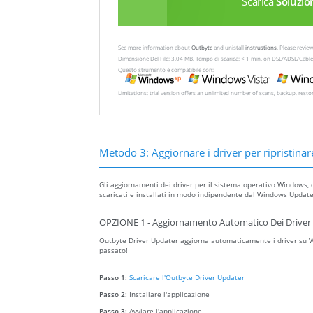
Scarica
Soluzio
See more information about
Outbyte
and unistall
instrustions
. Please revi
Dimensione Del File: 3.04 MB, Tempo di scarica: < 1 min. on DSL/ADSL/Cable
Questo strumento è compatibile con:
Limitations: trial version offers an unlimited number of scans, backup, rest
Metodo 3: Aggiornare i driver per ripristinare
Gli aggiornamenti dei driver per il sistema operativo Windows, 
scaricati e installati in modo indipendente dal Windows Update 
OPZIONE 1 - Aggiornamento Automatico Dei Driver 
Outbyte Driver Updater aggiorna automaticamente i driver su Wi
passato!
Passo 1:
Scaricare l'Outbyte Driver Updater
Passo 2:
Installare l'applicazione
Passo 3:
Avviare l'applicazione