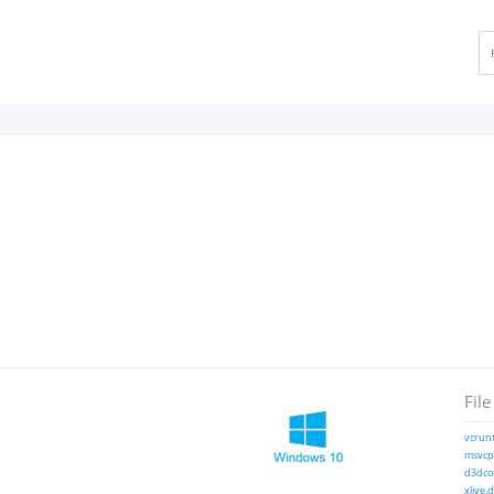
File
vcrunt
msvcp1
d3dcom
xlive.d