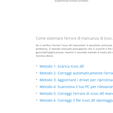
programma per risolvere il problema.
Come sistemare l'errore di mancanza di Icsvc.
Se si verifica l'errore "icsvc.dll mancante", è possibile utiliz
problema. Il metodo manuale presuppone che si scarichi il file ics
gioco/dell'applicazione, mentre il secondo metodo è molto più 
minimo sforzo.
Metodo 1: Scarica Icsvc.dll
Metodo 2: Correggi automaticamente l'erro
Metodo 3: Aggiornare i driver per ripristinar
Metodo 4: Scansiona il tuo PC per rilevazio
Metodo 5: Correggi l'errore di Icsvc.dll ma
Metodo 6: Correggi il file Icsvc.dll danneg