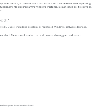
n Component Service, è comunemente associato a Microsoft® Windows® Operating
 funzionamento dei programmi Windows. Pertanto, la mancanza del file icsvc.dll,
o.
c.dll?
icsvc.dll. Questi includono problemi di registro di Windows, software dannoso,
care che il file è stato installato in modo errato, danneggiato o rimosso.
 nel computer. Provare a reinstallare il