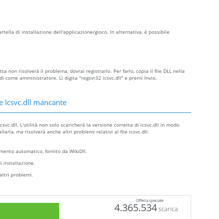
cartella di installazione dell'applicazione/gioco. In alternativa, è possibile
ta non risolverà il problema, dovrai registrarlo. Per farlo, copia il file DLL nella
come amministratore. Lì digita "regsvr32 icsvc.dll" e premi Invio.
e Icsvc.dll mancante
svc.dll. L'utilità non solo scaricherà la versione corretta di icsvc.dll in modo
arla, ma risolverà anche altri problemi relativi al file icsvc.dll.
ento automatico, fornito da WikiDll.
i installazione.
altri problemi.
Offerta speciale
4.365.534
scarica