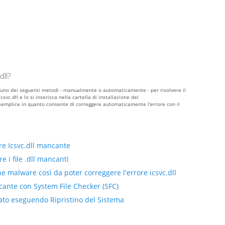
dll?
zare uno dei seguenti metodi - manualmente o automaticamente - per risolvere il
vc.dll e lo si inserisca nella cartella di installazione del
semplice in quanto consente di correggere automaticamente l'errore con il
re Icsvc.dll mancante
e i file .dll mancanti
ne malware così da poter correggere l'errore icsvc.dll
ncante con System File Checker (SFC)
giato eseguendo Ripristino del Sistema