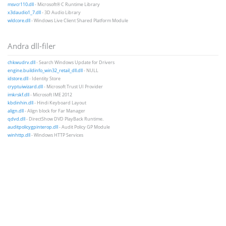
msvcr110.dll
- Microsoft® C Runtime Library
x3daudio1_7.dll
- 3D Audio Library
wldcore.dll
- Windows Live Client Shared Platform Module
Andra dll-filer
chkwudrv.dll
- Search Windows Update for Drivers
engine.buildinfo_win32_retail_dll.dll
- NULL
idstore.dll
- Identity Store
cryptuiwizard.dll
- Microsoft Trust UI Provider
imkrskf.dll
- Microsoft IME 2012
kbdinhin.dll
- Hindi Keyboard Layout
align.dll
- Align block for Far Manager
qdvd.dll
- DirectShow DVD PlayBack Runtime.
auditpolicygpinterop.dll
- Audit Policy GP Module
winhttp.dll
- Windows HTTP Services