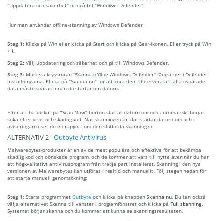
"Uppdatera och säkerhet" och gå till "Windows Defender".
Hur man använder offline-skanning av Windows Defender
Steg 1:
Klicka på Win eller klicka på Start och klicka på Gear-ikonen. Eller tryck på Win
+ I.
Steg 2:
Välj Uppdatering och säkerhet och gå till Windows Defender.
Steg 3:
Markera kryssrutan "Skanna offline Windows Defender" längst ner i Defender-
inställningarna. Klicka på "Skanna nu" för att köra den. Observera att alla osparade
data måste sparas innan du startar om datorn.
Efter att ha klickat på “Scan Now” burton startar datorn om och automatiskt börjar
söka efter virus och skadlig kod. När skanningen är klar startar datorn om och i
aviseringarna ser du en rapport om den slutförda skanningen.
ALTERNATIV 2 -
Outbyte Antivirus
Malwarebytes-produkter är en av de mest populära och effektiva för att bekämpa
skadlig kod och oönskade program, och de kommer att vara till nytta även när du har
ett högkvalitativt antivirusprogram från tredje part installerat. Skanning i den nya
versionen av Malwarebytes kan utföras i realtid och manuellt. Följ stegen nedan för
att starta manuell genomsökning:
Steg 1:
Starta programmet
Outbyte
och klicka på knappen
Skanna nu
. Du kan också
välja alternativet Skanna till vänster i programfönstret och klicka på
Full skanning
.
Systemet börjar skanna och du kommer att kunna se skanningsresultaten.