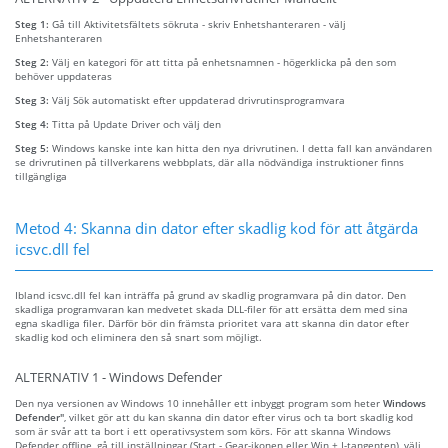
Steg 1:
Gå till Aktivitetsfältets sökruta - skriv Enhetshanteraren - välj
Enhetshanteraren
Steg 2:
Välj en kategori för att titta på enhetsnamnen - högerklicka på den som
behöver uppdateras
Steg 3:
Välj Sök automatiskt efter uppdaterad drivrutinsprogramvara
Steg 4:
Titta på Update Driver och välj den
Steg 5:
Windows kanske inte kan hitta den nya drivrutinen. I detta fall kan användaren
se drivrutinen på tillverkarens webbplats, där alla nödvändiga instruktioner finns
tillgängliga
Metod 4: Skanna din dator efter skadlig kod för att åtgärda
icsvc.dll fel
Ibland icsvc.dll fel kan inträffa på grund av skadlig programvara på din dator. Den
skadliga programvaran kan medvetet skada DLL-filer för att ersätta dem med sina
egna skadliga filer. Därför bör din främsta prioritet vara att skanna din dator efter
skadlig kod och eliminera den så snart som möjligt.
ALTERNATIV 1 - Windows Defender
Den nya versionen av Windows 10 innehåller ett inbyggt program som heter
Windows
Defender"
, vilket gör att du kan skanna din dator efter virus och ta bort skadlig kod
som är svår att ta bort i ett operativsystem som körs. För att skanna Windows
Defender offline, gå till inställningar (Start - Gear-ikonen eller Win + I-tangenten), välj