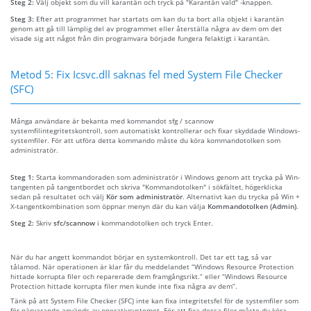
Steg 2:
Välj objekt som du vill karantän och tryck på "Karantän vald" -knappen.
Steg 3:
Efter att programmet har startats om kan du ta bort alla objekt i karantän
genom att gå till lämplig del av programmet eller återställa några av dem om det
visade sig att något från din programvara började fungera felaktigt i karantän.
Metod 5: Fix Icsvc.dll saknas fel med System File Checker
(SFC)
Många användare är bekanta med kommandot sfg / scannow
systemfilintegritetskontroll, som automatiskt kontrollerar och fixar skyddade Windows-
systemfiler. För att utföra detta kommando måste du köra kommandotolken som
administratör.
Steg 1:
Starta kommandoraden som administratör i Windows genom att trycka på Win-
tangenten på tangentbordet och skriva "Kommandotolken" i sökfältet, högerklicka
sedan på resultatet och välj
Kör som administratör
. Alternativt kan du trycka på Win +
X-tangentkombination som öppnar menyn där du kan välja
Kommandotolken (Admin)
.
Steg 2:
Skriv
sfc/scannow
i kommandotolken och tryck Enter.
När du har angett kommandot börjar en systemkontroll. Det tar ett tag, så var
tålamod. När operationen är klar får du meddelandet “Windows Resource Protection
hittade korrupta filer och reparerade dem framgångsrikt.” eller “Windows Resource
Protection hittade korrupta filer men kunde inte fixa några av dem”.
Tänk på att System File Checker (SFC) inte kan fixa integritetsfel för de systemfiler som
för närvarande används av operativsystemet. För att fixa dessa filer måste du köra