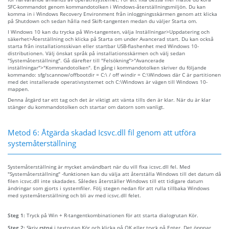
SFC-kommandot genom kommandotolken i Windows-återställningsmiljön. Du kan
komma in i Windows Recovery Environment från inloggningsskärmen genom att klicka
på Shutdown och sedan hålla ned Skift-tangenten medan du väljer Starta om.
I Windows 10 kan du trycka på Win-tangenten, välja Inställningar>Uppdatering och
säkerhet>Återställning och klicka på Starta om under Avancerad start. Du kan också
starta från installationsskivan eller startbar USB-flashenhet med Windows 10-
distributionen. Välj önskat språk på installationsskärmen och välj sedan
"Systemåterställning". Gå därefter till "Felsökning">"Avancerade
inställningar">"Kommandotolken". En gång i kommandotolken skriver du följande
kommando: sfg/scannow/offbootdir = C:\ / off windir = C:\Windows där C är partitionen
med det installerade operativsystemet och C:\Windows är vägen till Windows 10-
mappen.
Denna åtgärd tar ett tag och det är viktigt att vänta tills den är klar. När du är klar
stänger du kommandotolken och startar om datorn som vanligt.
Metod 6: Åtgärda skadad Icsvc.dll fil genom att utföra
systemåterställning
Systemåterställning är mycket användbart när du vill fixa icsvc.dll fel. Med
"Systemåterställning" -funktionen kan du välja att återställa Windows till det datum då
filen icsvc.dll inte skadades. Således återställer Windows till ett tidigare datum
ändringar som gjorts i systemfiler. Följ stegen nedan för att rulla tillbaka Windows
med systemåterställning och bli av med icsvc.dll felet.
Steg 1:
Tryck på Win + R-tangentkombinationen för att starta dialogrutan Kör.
Steg 2:
Skriv
rstrui
i textrutan Kör och klicka på OK eller tryck på Enter. Det öppnar