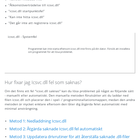
“Åtkomstöverträdelse till icsvc.dll”
“icsvc.dll startpunktsfel”
“Kan inte hitta icsvc.dll”
“Det går inte att registrera icsvc.dll”
icsvc.dll - Systemfel
Programmet kan inte starta eftersom icsvc.dll inte finns på din dator. Försök att installera
om programmet för att lösa problemet.
Hur fixar jag Icsvc.dll fel som saknas?
Om det finns ett fel "icsvc.dll saknas" kan du lösa problemet på något av följande sätt
- manuellt eller automatiskt. Den manuella metoden förutsätter att du laddar ned
filen icsvc.dll och placerar den i spel- / programinstallationsmappen, medan den andra
metoden är mycket enklare eftersom den låter dig åtgärda felet automatiskt med
minimal ansträngning.
Metod 1: Nedladdning Icsvc.dll
Metod 2: Åtgärda saknade Icsvc.dll fel automatiskt
Metod 3: Uppdatera drivrutiner för att återställa saknade .dll-filer