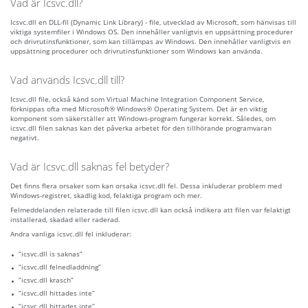
Vad är Icsvc.dll?
Icsvc.dll en DLL-fil (Dynamic Link Library) - file, utvecklad av Microsoft, som hänvisas till
viktiga systemfiler i Windows OS. Den innehåller vanligtvis en uppsättning procedurer
och drivrutinsfunktioner, som kan tillämpas av Windows. Den innehåller vanligtvis en
uppsättning procedurer och drivrutinsfunktioner som Windows kan använda.
Vad används Icsvc.dll till?
Icsvc.dll file, också känd som Virtual Machine Integration Component Service,
förknippas ofta med Microsoft® Windows® Operating System. Det är en viktig
komponent som säkerställer att Windows-program fungerar korrekt. Således, om
icsvc.dll filen saknas kan det påverka arbetet för den tillhörande programvaran
negativt.
Vad är Icsvc.dll saknas fel betyder?
Det finns flera orsaker som kan orsaka icsvc.dll fel. Dessa inkluderar problem med
Windows-registret, skadlig kod, felaktiga program och mer.
Felmeddelanden relaterade till filen icsvc.dll kan också indikera att filen var felaktigt
installerad, skadad eller raderad.
Andra vanliga icsvc.dll fel inkluderar:
“icsvc.dll is saknas”
“icsvc.dll felnedladdning”
“icsvc.dll krasch”
“icsvc.dll hittades inte”
“icsvc.dll hittades inte”