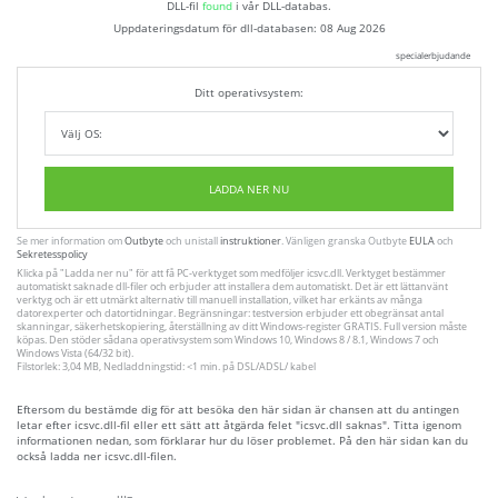
DLL-fil
found
i vår DLL-databas.
Uppdateringsdatum för dll-databasen:
08 Aug 2026
specialerbjudande
Ditt operativsystem:
LADDA NER NU
Se mer information om
Outbyte
och unistall
instruktioner
. Vänligen granska Outbyte
EULA
och
Sekretesspolicy
Klicka på
"Ladda ner nu"
för att få PC-verktyget som medföljer icsvc.dll. Verktyget bestämmer
automatiskt saknade dll-filer och erbjuder att installera dem automatiskt. Det är ett lättanvänt
verktyg och är ett utmärkt alternativ till manuell installation, vilket har erkänts av många
datorexperter och datortidningar. Begränsningar: testversion erbjuder ett obegränsat antal
skanningar, säkerhetskopiering, återställning av ditt Windows-register GRATIS. Full version måste
köpas. Den stöder sådana operativsystem som Windows 10, Windows 8 / 8.1, Windows 7 och
Windows Vista (64/32 bit).
Filstorlek: 3,04 MB, Nedladdningstid: <1 min. på DSL/ADSL/ kabel
Eftersom du bestämde dig för att besöka den här sidan är chansen att du antingen
letar efter icsvc.dll-fil eller ett sätt att åtgärda felet "icsvc.dll saknas". Titta igenom
informationen nedan, som förklarar hur du löser problemet. På den här sidan kan du
också ladda ner icsvc.dll-filen.