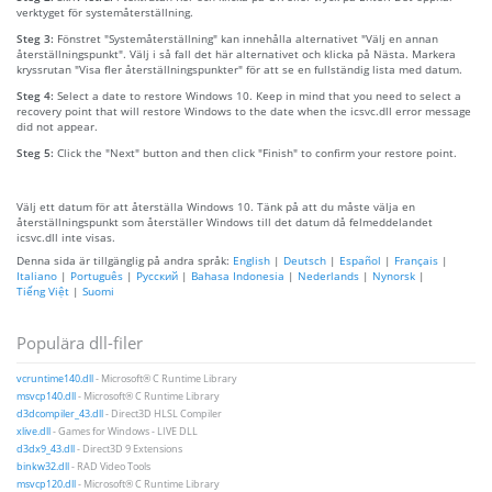
verktyget för systemåterställning.
Steg 3:
Fönstret "Systemåterställning" kan innehålla alternativet "Välj en annan
återställningspunkt". Välj i så fall det här alternativet och klicka på Nästa. Markera
kryssrutan "Visa fler återställningspunkter" för att se en fullständig lista med datum.
Steg 4:
Select a date to restore Windows 10. Keep in mind that you need to select a
recovery point that will restore Windows to the date when the icsvc.dll error message
did not appear.
Steg 5:
Click the "Next" button and then click "Finish" to confirm your restore point.
Välj ett datum för att återställa Windows 10. Tänk på att du måste välja en
återställningspunkt som återställer Windows till det datum då felmeddelandet
icsvc.dll inte visas.
Denna sida är tillgänglig på andra språk:
English
|
Deutsch
|
Español
|
Français
|
Italiano
|
Português
|
Русский
|
Bahasa Indonesia
|
Nederlands
|
Nynorsk
|
Tiếng Việt
|
Suomi
Populära dll-filer
vcruntime140.dll
- Microsoft® C Runtime Library
msvcp140.dll
- Microsoft® C Runtime Library
d3dcompiler_43.dll
- Direct3D HLSL Compiler
xlive.dll
- Games for Windows - LIVE DLL
d3dx9_43.dll
- Direct3D 9 Extensions
binkw32.dll
- RAD Video Tools
msvcp120.dll
- Microsoft® C Runtime Library