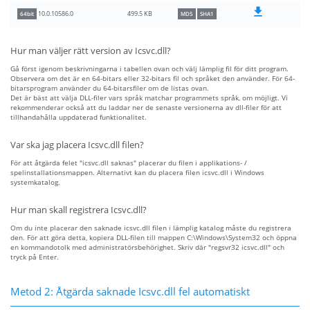
499.5 KB
10.0.10586.0
64bit
MD5
SHA1
Hur man väljer rätt version av Icsvc.dll?
Gå först igenom beskrivningarna i tabellen ovan och välj lämplig fil för ditt program.
Observera om det är en 64-bitars eller 32-bitars fil och språket den använder. För 64-
bitarsprogram använder du 64-bitarsfiler om de listas ovan.
Det är bäst att välja DLL-filer vars språk matchar programmets språk, om möjligt. Vi
rekommenderar också att du laddar ner de senaste versionerna av dll-filer för att
tillhandahålla uppdaterad funktionalitet.
Var ska jag placera Icsvc.dll filen?
För att åtgärda felet "icsvc.dll saknas" placerar du filen i applikations- /
spelinstallationsmappen. Alternativt kan du placera filen icsvc.dll i Windows
systemkatalog.
Hur man skall registrera Icsvc.dll?
Om du inte placerar den saknade icsvc.dll filen i lämplig katalog måste du registrera
den. För att göra detta, kopiera DLL-filen till mappen C:\Windows\System32 och öppna
en kommandotolk med administratörsbehörighet. Skriv där "regsvr32 icsvc.dll" och
tryck på Enter.
Metod 2: Åtgärda saknade Icsvc.dll fel automatiskt