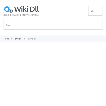
SV
EN
DE
ES
FR
Hem
övrigt
Icsvc.dll
IT
PT
RU
ID
NL
NN
VI
FI