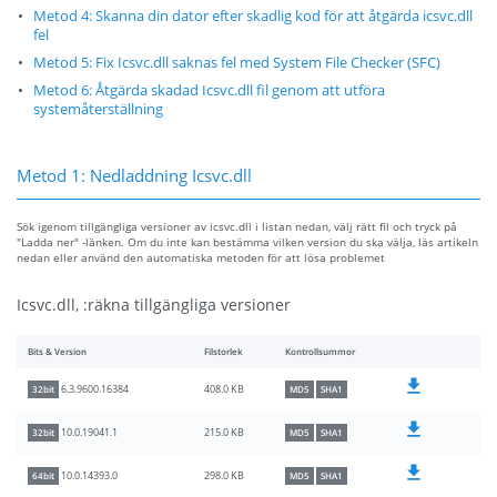
Metod 4: Skanna din dator efter skadlig kod för att åtgärda icsvc.dll
fel
Metod 5: Fix Icsvc.dll saknas fel med System File Checker (SFC)
Metod 6: Åtgärda skadad Icsvc.dll fil genom att utföra
systemåterställning
Metod 1: Nedladdning Icsvc.dll
Sök igenom tillgängliga versioner av icsvc.dll i listan nedan, välj rätt fil och tryck på
"Ladda ner" -länken. Om du inte kan bestämma vilken version du ska välja, läs artikeln
nedan eller använd den automatiska metoden för att lösa problemet
Icsvc.dll, :räkna tillgängliga versioner
Bits & Version
Filstorlek
Kontrollsummor
408.0 KB
6.3.9600.16384
32bit
MD5
SHA1
215.0 KB
10.0.19041.1
32bit
MD5
SHA1
298.0 KB
10.0.14393.0
64bit
MD5
SHA1