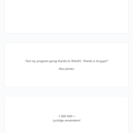
”Got my program going thanks to WikiDll. Thanks a lot guys!”
Alex James
1 000 000 +
Lyckliga användare!