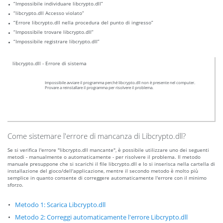
“Impossibile individuare libcrypto.dll”
“libcrypto.dll Accesso violato”
“Errore libcrypto.dll nella procedura del punto di ingresso”
“Impossibile trovare libcrypto.dll”
“Impossibile registrare libcrypto.dll”
libcrypto.dll - Errore di sistema
Impossibile avviare il programma perché libcrypto.dll non è presente nel computer.
Provare a reinstallare il programma per risolvere il problema.
Come sistemare l'errore di mancanza di Libcrypto.dll?
Se si verifica l'errore "libcrypto.dll mancante", è possibile utilizzare uno dei seguenti
metodi - manualmente o automaticamente - per risolvere il problema. Il metodo
manuale presuppone che si scarichi il file libcrypto.dll e lo si inserisca nella cartella di
installazione del gioco/dell'applicazione, mentre il secondo metodo è molto più
semplice in quanto consente di correggere automaticamente l'errore con il minimo
sforzo.
Metodo 1: Scarica Libcrypto.dll
Metodo 2: Correggi automaticamente l'errore Libcrypto.dll