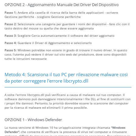
OPZIONE 2 - Aggiornamento Manuale Dei Driver Del Dispositivo
Passo 1:
Andare alla casella di ricerca della barra delle applicazioni - scrivere
Gestione periferiche - scegliere Gestione periferiche
Passo 2:
Selezionare una categoria per guardare i nomi dei dispositivi - fare clic con il
tasto destro del mouse su quella che deve essere aggiornata
Passo 3:
Scegliere Cerca automaticamente il software del driver aggiornato
Passo 4:
Guardare il Driver di Aggiornamento e selezionarlo
Passo 5:
Windows potrebbe non essere in grado di trovare il nuovo driver. In questo
caso, l'utente può vedere il driver sul sito web del produttore, dove sono disponibili
tutte le istruzioni necessarie
Metodo 4: Scansiona il tuo PC per rilevazione malware così
da poter correggere l'errore libcrypto.dll
A volte l'errore libcrypto.dll può verificarsi a causa di malware sul tuo computer. Il
software dannoso può danneggiare intenzionalmente i file DLL al fine di sostituirli con
i propri file dannosi. Pertanto, la priorità dovrebbe essere la scansione del computer
per la ricerca di malware ed eliminarli il prima possibile.
OPZIONE 1 - Windows Defender
La nuova versione di Windows 10 ha un'applicazione integrata chiamata
"Windows
Defender"
, che consente di verificare la presenza di virus nel computer e rimuovere
malware, difficili da rimuovere in un sistema operativo in esecuzione. Per utilizzare la