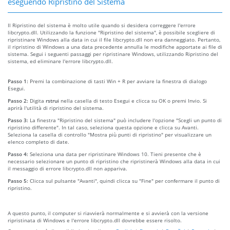
eseguendo Ripristino del Sistema
Il Ripristino del sistema è molto utile quando si desidera correggere l'errore
libcrypto.dll. Utilizzando la funzione "Ripristino del sistema", è possibile scegliere di
ripristinare Windows alla data in cui il file libcrypto.dll non era danneggiato. Pertanto,
il ripristino di Windows a una data precedente annulla le modifiche apportate ai file di
sistema. Segui i seguenti passaggi per ripristinare Windows, utilizzando Ripristino del
sistema, ed eliminare l'errore libcrypto.dll.
Passo 1:
Premi la combinazione di tasti Win + R per avviare la finestra di dialogo
Esegui.
Passo 2:
Digita
rstrui
nella casella di testo Esegui e clicca su OK o premi Invio. Si
aprirà l'utilità di ripristino del sistema.
Passo 3:
La finestra "Ripristino del sistema" può includere l'opzione "Scegli un punto di
ripristino differente". In tal caso, seleziona questa opzione e clicca su Avanti.
Seleziona la casella di controllo "Mostra più punti di ripristino" per visualizzare un
elenco completo di date.
Passo 4:
Seleziona una data per ripristinare Windows 10. Tieni presente che è
necessario selezionare un punto di ripristino che ripristinerà Windows alla data in cui
il messaggio di errore libcrypto.dll non appariva.
Passo 5:
Clicca sul pulsante "Avanti", quindi clicca su "Fine" per confermare il punto di
ripristino.
A questo punto, il computer si riavvierà normalmente e si avvierà con la versione
ripristinata di Windows e l'errore libcrypto.dll dovrebbe essere risolto.