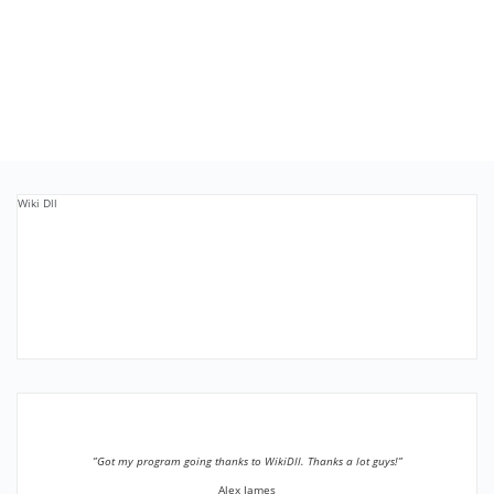
Wiki Dll
”Got my program going thanks to WikiDll. Thanks a lot guys!”
Alex James