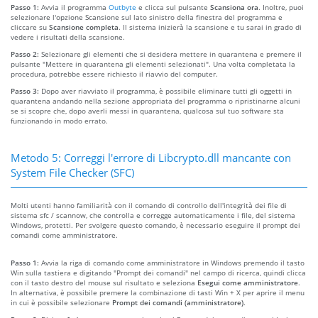
Passo 1:
Avvia il programma
Outbyte
e clicca sul pulsante
Scansiona ora
. Inoltre, puoi
selezionare l'opzione Scansione sul lato sinistro della finestra del programma e
cliccare su
Scansione completa
. Il sistema inizierà la scansione e tu sarai in grado di
vedere i risultati della scansione.
Passo 2:
Selezionare gli elementi che si desidera mettere in quarantena e premere il
pulsante "Mettere in quarantena gli elementi selezionati". Una volta completata la
procedura, potrebbe essere richiesto il riavvio del computer.
Passo 3:
Dopo aver riavviato il programma, è possibile eliminare tutti gli oggetti in
quarantena andando nella sezione appropriata del programma o ripristinarne alcuni
se si scopre che, dopo averli messi in quarantena, qualcosa sul tuo software sta
funzionando in modo errato.
Metodo 5: Correggi l'errore di Libcrypto.dll mancante con
System File Checker (SFC)
Molti utenti hanno familiarità con il comando di controllo dell'integrità dei file di
sistema sfc / scannow, che controlla e corregge automaticamente i file, del sistema
Windows, protetti. Per svolgere questo comando, è necessario eseguire il prompt dei
comandi come amministratore.
Passo 1:
Avvia la riga di comando come amministratore in Windows premendo il tasto
Win sulla tastiera e digitando "Prompt dei comandi" nel campo di ricerca, quindi clicca
con il tasto destro del mouse sul risultato e seleziona
Esegui come amministratore
.
In alternativa, è possibile premere la combinazione di tasti Win + X per aprire il menu
in cui è possibile selezionare
Prompt dei comandi (amministratore)
.