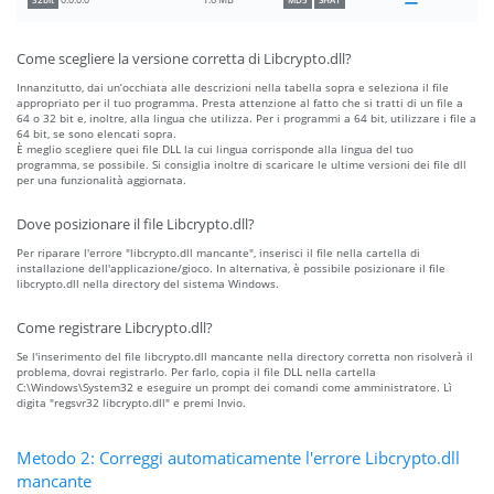
1.6 MB
0.0.0.0
32bit
MD5
SHA1
Come scegliere la versione corretta di Libcrypto.dll?
Innanzitutto, dai un’occhiata alle descrizioni nella tabella sopra e seleziona il file
appropriato per il tuo programma. Presta attenzione al fatto che si tratti di un file a
64 o 32 bit e, inoltre, alla lingua che utilizza. Per i programmi a 64 bit, utilizzare i file a
64 bit, se sono elencati sopra.
È meglio scegliere quei file DLL la cui lingua corrisponde alla lingua del tuo
programma, se possibile. Si consiglia inoltre di scaricare le ultime versioni dei file dll
per una funzionalità aggiornata.
Dove posizionare il file Libcrypto.dll?
Per riparare l'errore "libcrypto.dll mancante", inserisci il file nella cartella di
installazione dell'applicazione/gioco. In alternativa, è possibile posizionare il file
libcrypto.dll nella directory del sistema Windows.
Come registrare Libcrypto.dll?
Se l'inserimento del file libcrypto.dll mancante nella directory corretta non risolverà il
problema, dovrai registrarlo. Per farlo, copia il file DLL nella cartella
C:\Windows\System32 e eseguire un prompt dei comandi come amministratore. Lì
digita "regsvr32 libcrypto.dll" e premi Invio.
Metodo 2: Correggi automaticamente l'errore Libcrypto.dll
mancante