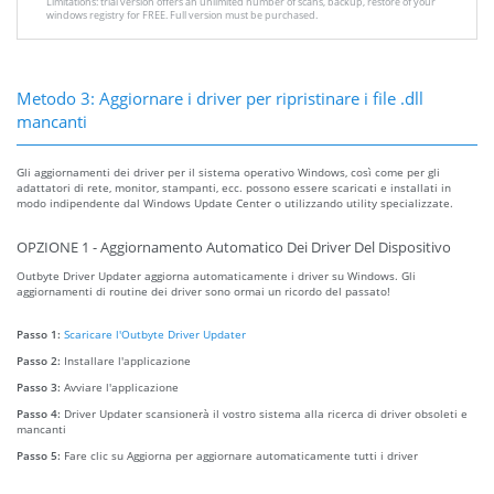
Limitations: trial version offers an unlimited number of scans, backup, restore of your
windows registry for FREE. Full version must be purchased.
Metodo 3: Aggiornare i driver per ripristinare i file .dll
mancanti
Gli aggiornamenti dei driver per il sistema operativo Windows, così come per gli
adattatori di rete, monitor, stampanti, ecc. possono essere scaricati e installati in
modo indipendente dal Windows Update Center o utilizzando utility specializzate.
OPZIONE 1 - Aggiornamento Automatico Dei Driver Del Dispositivo
Outbyte Driver Updater aggiorna automaticamente i driver su Windows. Gli
aggiornamenti di routine dei driver sono ormai un ricordo del passato!
Passo 1:
Scaricare l'Outbyte Driver Updater
Passo 2:
Installare l'applicazione
Passo 3:
Avviare l'applicazione
Passo 4:
Driver Updater scansionerà il vostro sistema alla ricerca di driver obsoleti e
mancanti
Passo 5:
Fare clic su Aggiorna per aggiornare automaticamente tutti i driver