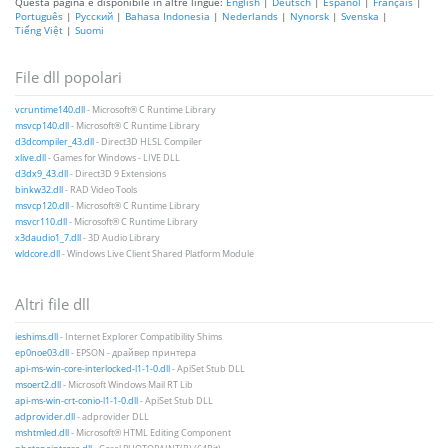
Questa pagina è disponibile in altre lingue:
English
|
Deutsch
|
Español
|
Français
|
Português
|
Русский
|
Bahasa Indonesia
|
Nederlands
|
Nynorsk
|
Svenska
|
Tiếng Việt
|
Suomi
File dll popolari
vcruntime140.dll
- Microsoft® C Runtime Library
msvcp140.dll
- Microsoft® C Runtime Library
d3dcompiler_43.dll
- Direct3D HLSL Compiler
xlive.dll
- Games for Windows - LIVE DLL
d3dx9_43.dll
- Direct3D 9 Extensions
binkw32.dll
- RAD Video Tools
msvcp120.dll
- Microsoft® C Runtime Library
msvcr110.dll
- Microsoft® C Runtime Library
x3daudio1_7.dll
- 3D Audio Library
wldcore.dll
- Windows Live Client Shared Platform Module
Altri file dll
ieshims.dll
- Internet Explorer Compatibility Shims
ep0noe03.dll
- EPSON - драйвер принтера
api-ms-win-core-interlocked-l1-1-0.dll
- ApiSet Stub DLL
msoert2.dll
- Microsoft Windows Mail RT Lib
api-ms-win-crt-conio-l1-1-0.dll
- ApiSet Stub DLL
adprovider.dll
- adprovider DLL
mshtmled.dll
- Microsoft® HTML Editing Component