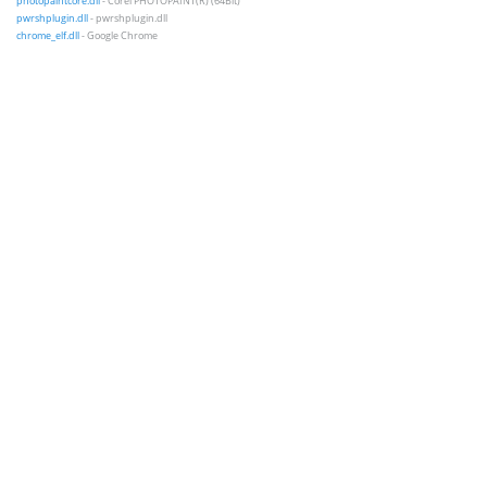
photopaintcore.dll
- Corel PHOTOPAINT(R) (64Bit)
pwrshplugin.dll
- pwrshplugin.dll
chrome_elf.dll
- Google Chrome