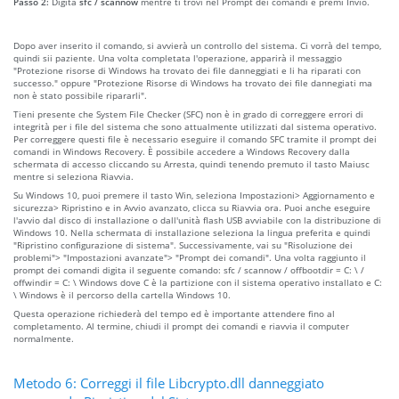
Passo 2:
Digita
sfc / scannow
mentre ti trovi nel Prompt dei comandi e premi Invio.
Dopo aver inserito il comando, si avvierà un controllo del sistema. Ci vorrà del tempo,
quindi sii paziente. Una volta completata l'operazione, apparirà il messaggio
"Protezione risorse di Windows ha trovato dei file danneggiati e li ha riparati con
successo." oppure "Protezione Risorse di Windows ha trovato dei file dannegiati ma
non è stato possibile ripararli".
Tieni presente che System File Checker (SFC) non è in grado di correggere errori di
integrità per i file del sistema che sono attualmente utilizzati dal sistema operativo.
Per correggere questi file è necessario eseguire il comando SFC tramite il prompt dei
comandi in Windows Recovery. È possibile accedere a Windows Recovery dalla
schermata di accesso cliccando su Arresta, quindi tenendo premuto il tasto Maiusc
mentre si seleziona Riavvia.
Su Windows 10, puoi premere il tasto Win, seleziona Impostazioni> Aggiornamento e
sicurezza> Ripristino e in Avvio avanzato, clicca su Riavvia ora. Puoi anche eseguire
l'avvio dal disco di installazione o dall'unità flash USB avviabile con la distribuzione di
Windows 10. Nella schermata di installazione seleziona la lingua preferita e quindi
"Ripristino configurazione di sistema". Successivamente, vai su "Risoluzione dei
problemi"> "Impostazioni avanzate"> "Prompt dei comandi". Una volta raggiunto il
prompt dei comandi digita il seguente comando: sfc / scannow / offbootdir = C: \ /
offwindir = C: \ Windows dove C è la partizione con il sistema operativo installato e C:
\ Windows è il percorso della cartella Windows 10.
Questa operazione richiederà del tempo ed è importante attendere fino al
completamento. Al termine, chiudi il prompt dei comandi e riavvia il computer
normalmente.
Metodo 6: Correggi il file Libcrypto.dll danneggiato