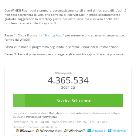
Con WikiDll Fixer puoi sistemare automaticamente gli errori di libcrypto.dll. L'utilità
non solo scaricherà la versione corretta di libcrypto.dll in modo assolutamente
gratuito, suggerendo la directory giusta per installarla, ma risolverà anche altri
problemi relativi al file libcrypto.dll.
Passo 1:
Clicca il pulsante
“Scarica App. ”
per ottenere uno strumento automatico,
fornito da WikiDll.
Passo 2:
Installa il programma seguendo le semplici istruzioni di installazione.
Passo 3:
Avvia il programma per correggere gli errori libcrypto.dll e altri problemi.
Offerta speciale
4.365.534
scarica
Scarica
Soluzione
See more information about
Outbyte
and unistall
instrustions
. Please review Outbyte
EULA
and
Politica sulla riservatezza
Dimensione Del File: 3.04 MB, Tempo di scarica: < 1 min. on DSL/ADSL/Cable
Questo strumento è compatibile con: