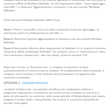
scansione offline di Windows Defender, vai alle impostazioni (Start - Icona ingranaggi o
tasto Win + I), seleziona "Aggiornamento e sicurezza" e vai alla sezione "Windows
Defender".
Come utilizzare Windows Defender Offline Scan
Passo 1:
Premi il tasto Win o clicca su Start e seleziona l'icona ad ingranaggio. In
alternativa, premi la combinazione di tasti Win + I.
Passo 2:
Seleziona l'opzione Aggiornamento e sicurezza e vai alla sezione Windows
Defender.
Passo 3:
Nella parte inferiore delle impostazioni di Defender c'è la casella di controllo
"Scansione offline di Windows Defender". Per avviarlla, clicca su "Scansiona ora". Nota
che è necessario salvare tutti i dati non salvati, prima di riavviare il PC.
Dopo aver cliccato su "Scansiona ora", il computer si riavvierà e inizierà
automaticamente la ricerca di virus e malware. Al completamento della scansione, il
computer verrà riavviato e nelle notifiche verrà visualizzato un rapporto sulla
scansione completata.
OPZIONE 2 -
Outbyte Antivirus
I prodotti Outbyte sono i più popolari ed efficaci per combattere malware e
programmi indesiderati, e torneranno utili anche sei hai installato un antivirus a
parte, di alta qualità. La scansione, nella nuova versione di Malwarebytes, può essere
eseguita in tempo reale e manualmente. Per avviare la scansione manualmente,
procedi come segue: