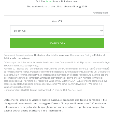
DLL file
found
in our DLL database.
The update date of the dll database:
05 Aug 2026
Offerta speciale
Your OS:
SCARICA ORA
See more information about
Outbyte
and unistall
instrustions
. Please review Outbyte
EULA
and
Politica sulla riservatezza
Offerta speciale. Ulteriori informazioni sulle istruzioni
Outbyte
e
Unistall
. Si prega di rivedere Outbyte
EULA
e
Informativa sulla privacy
.
Fare clic su
"Scarica ora"
per ottenere lo strumento per PC fornito con l`errore. L`utilità determinerà
automaticamente le DLL mancanti e si offrirà di installarle automaticamente. Essendo un`utilità facile
da usare, è un`ottima alternativa all`installazione manuale, che è stata riconosciuta da molti esperti
di computer e riviste di computer. Limitazioni: la versione di prova offre un numero illimitato di
scansioni, backup, ripristino del registro di Windows GRATUITAMENTE. La versione completa deve
essere acquistata. Supporta sistemi operativi come Windows 10, Windows 8 / 8.1, Windows 7 e
Windows Vista (64/32 bit).
Dimensioni file: 3,04 MB, Tempo di download: <1 min. su DSL / ADSL / Cavo
Dato che hai deciso di visitare questa pagina, è probabile che tu stia cercando il file
libcrypto.dll o un modo per correggere l'errore "libcrypto.dll mancante". Consulta le
informazioni di seguito, che ti spiegheranno come risolvere il problema. In questa
pagina potrai anche scaricare il file libcrypto.dll.