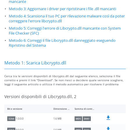
mancante
Metodo 3: Aggiornare i driver per ripristinare i file .dll mancanti
Metodo 4: Scansiona il tuo PC per rilevazione malware così da poter
correggere l'errore libcrypto.dll
Metodo 5: Correggi l'errore di Libcrypto.dll mancante con System
File Checker (SFC)
Metodo 6: Correggi il file Libcrypto.dll danneggiato eseguendo
Ripristino del Sistema
Metodo 1: Scarica Libcrypto.dll
Cerca tra le versioni disponibili di libcrypto.dll dal seguente elenco, seleziona il file
corretto e premi il link "Download". Se non riesci a decidere quale versione scegliere,
leggi il seguente articolo o utilizza il metodo automatico per risolvere il problema
Versioni disponibili di Libcrypto.dll, 2
Bit e versione
Dimensione del file
Somma di controllo
1.6 MB
1.0.0.0
32bit
MD5
SHA1