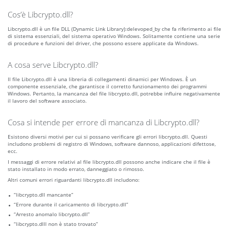
Cos’è Libcrypto.dll?
Libcrypto.dll è un file DLL (Dynamic Link Library):delevoped_by che fa riferimento ai file
di sistema essenziali, del sistema operativo Windows. Solitamente contiene una serie
di procedure e funzioni del driver, che possono essere applicate da Windows.
A cosa serve Libcrypto.dll?
Il file Libcrypto.dll è una libreria di collegamenti dinamici per Windows. È un
componente essenziale, che garantisce il corretto funzionamento dei programmi
Windows. Pertanto, la mancanza del file libcrypto.dll, potrebbe influire negativamente
il lavoro del software associato.
Cosa si intende per errore di mancanza di Libcrypto.dll?
Esistono diversi motivi per cui si possano verificare gli errori libcrypto.dll. Questi
includono problemi di registro di Windows, software dannoso, applicazioni difettose,
ecc.
I messaggi di errore relativi al file libcrypto.dll possono anche indicare che il file è
stato installato in modo errato, danneggiato o rimosso.
Altri comuni errori riguardanti libcrypto.dll includono:
“libcrypto.dll mancante”
“Errore durante il caricamento di libcrypto.dll”
“Arresto anomalo libcrypto.dll”
“libcrypto.dlll non è stato trovato”