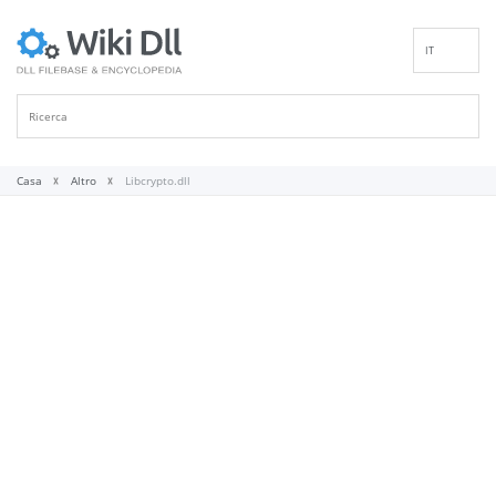
IT
EN
DE
ES
FR
Casa
Altro
Libcrypto.dll
PT
RU
ID
NL
NN
SV
VI
FI