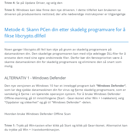
Trinn 4:
Se på Update Driver, og velg den
Trinn 5:
Windows kan ikke finne den nye driveren. I dette tilfellet kan brukeren se
driveren på produsentens nettsted, der alle nødvendige instruksjoner er tilgjengelige
Metode 4: Skann PCen din etter skadelig programvare for å
fikse libcrypto.dllfeil
Noen ganger libcrypto.dll feil kan skje på grunn av skadelig programvare på
datamaskinen din. Den skadelige programvaren kan med vilje ødelegge DLL-filer for å
erstatte dem med sine egne ondsinnede filer. Derfor bør din førsteprioritet være å
skanne datamaskinen din for skadelig programvare og eliminere den så snart som
mulig.
ALTERNATIV 1 - Windows Defender
Den nye versjonen av Windows 10 har et innebygd program kalt
"Windows Defender"
,
som lar deg sjekke datamaskinen din for virus og fjerne skadelig programvare, som er
vanskelig å fjerne i en kjørende operasjon system. For å bruke Windows Defender
Offline-skanning, gå til innstillingene (Start - Gear-ikonet eller Win + I-nøkkelen), velg
"Oppdater og sikkerhet" og gå til "Windows Defender" -delen.
Hvordan bruke Windows Defender Offline Scan
Trinn 1:
Trykk på Win-tasten eller klikk på Start og klikk på Gear-ikonet. Alternativt kan
du trykke på Win + I-tastekombinasjon.