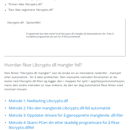
“Finner ikke libcrypto.dll”
“Kan ikke registrere libcrypto.dll”
libcrypto.dll - Systemfeil
Programmet kan ikke starte fordi libcrypto.dll mangler på datamaskinen din. Prøv å
installere programmet på nytt for å fikse problemet.
Hvordan fikse Libcrypto.dll mangler feil?
Hvis feilen "libcrypto.dll mangler", kan du bruke en av metodene nedenfor - manuell
eller automatisk - for å løse problemet. Den manuelle metoden forutsetter at du
laster ned libcrypto.dll-filen og legger den i mappen for spill / applikasjonsinstallasjon,
mens den andre metoden er mye enklere, da den lar deg automatisk fikse feilen med
minimal innsats.
Metode 1: Nedlasting Libcrypto.dll
Metode 2: Fiks den manglende Libcrypto.dll-feil automatisk
Metode 3: Oppdater drivere for å gjenopprette manglende .dll-filer
Metode 4: Skann PCen din etter skadelig programvare for å fikse
libcrypto.dllfeil