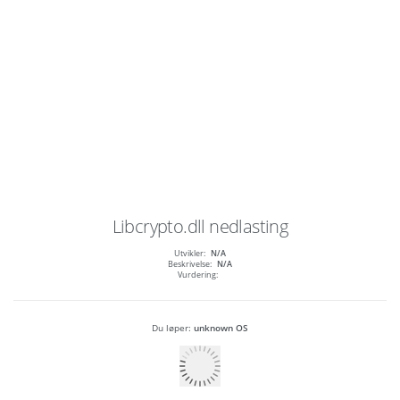
Libcrypto.dll
nedlasting
Utvikler:
N/A
Beskrivelse:
N/A
Vurdering:
Du løper:
unknown OS