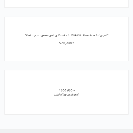
”Got my program going thanks to WikiDll. Thanks a lot guys!”
Alex James
1 000 000 +
Lykkelige brukere!