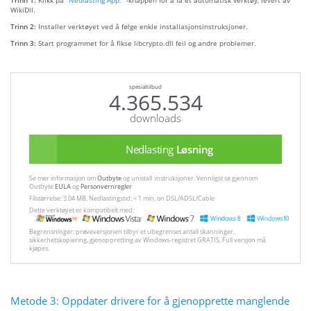
Trinn 1:
Klikk på
“Nedlasting App. ”
-knappen for å få et automatisk verktøy, levert av
WikiDll.
Trinn 2:
Installer verktøyet ved å følge enkle installasjonsinstruksjoner.
Trinn 3:
Start programmet for å fikse libcrypto.dll feil og andre problemer.
spesialtilbud
4.365.534
downloads
Nedlasting
Løsning
Se mer informasjon om
Outbyte
og unistall :instruksjoner. Vennligst se gjennom
Outbyte
EULA
og
Personvernregler
Filstørrelse: 3.04 MB, Nedlastingstid: < 1 min. on DSL/ADSL/Cable
Dette verktøyet er kompatibelt med:
Begrensninger: prøveversjonen tilbyr et ubegrenset antall skanninger,
sikkerhetskopiering, gjenoppretting av Windows-registret GRATIS. Full versjon må
kjøpes.
Metode 3: Oppdater drivere for å gjenopprette manglende