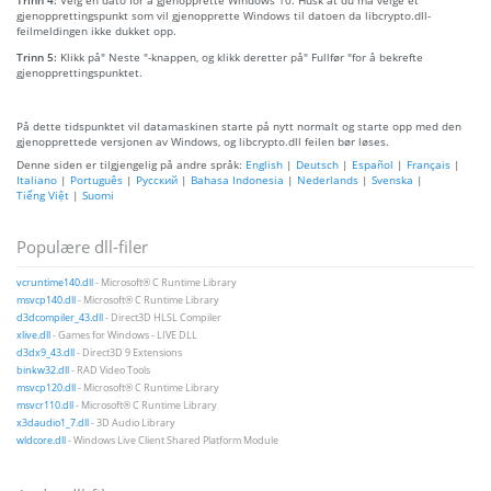
gjenopprettingspunkt som vil gjenopprette Windows til datoen da libcrypto.dll-
feilmeldingen ikke dukket opp.
Trinn 5:
Klikk på" Neste "-knappen, og klikk deretter på" Fullfør "for å bekrefte
gjenopprettingspunktet.
På dette tidspunktet vil datamaskinen starte på nytt normalt og starte opp med den
gjenopprettede versjonen av Windows, og libcrypto.dll feilen bør løses.
Denne siden er tilgjengelig på andre språk:
English
|
Deutsch
|
Español
|
Français
|
Italiano
|
Português
|
Русский
|
Bahasa Indonesia
|
Nederlands
|
Svenska
|
Tiếng Việt
|
Suomi
Populære dll-filer
vcruntime140.dll
- Microsoft® C Runtime Library
msvcp140.dll
- Microsoft® C Runtime Library
d3dcompiler_43.dll
- Direct3D HLSL Compiler
xlive.dll
- Games for Windows - LIVE DLL
d3dx9_43.dll
- Direct3D 9 Extensions
binkw32.dll
- RAD Video Tools
msvcp120.dll
- Microsoft® C Runtime Library
msvcr110.dll
- Microsoft® C Runtime Library
x3daudio1_7.dll
- 3D Audio Library
wldcore.dll
- Windows Live Client Shared Platform Module