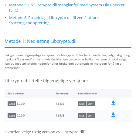
Metode 5: Fix Libcrypto.dll mangler feil med System File Checker
(SFC)
Metode 6: Fix ødelagt Libcrypto.dll-fil ved å utføre
Systemgjenoppretting
Metode 1: Nedlasting Libcrypto.dll
Søk gjennom tilgjengelige versjoner av libcrypto.dll fra listen nedenfor, velg riktig fil og
trykk på "Last ned" -linken. Hvis du ikke kan bestemme hvilken versjon du skal velge,
kan du lese artikkelen nedenfor eller bruke den automatiske metoden for å løse
problemet
Libcrypto.dll, :telle tilgjengelige versjoner
Bits & Version
Filstørrelse
Kontrollsummer
1.6 MB
1.0.0.0
32bit
MD5
SHA1
1.6 MB
0.0.0.0
32bit
MD5
SHA1
Hvordan velge riktig versjon av Libcrypto.dll?