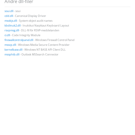
Andre dll-filer
soui.dll
- soui
cdd.dll
- Canonical Display Driver
msobjs.dll
- System object audit names
kbdinuk2.dll
- Inuktitut Naqittaut Keyboard Layout
rsvpmsg.dll
- DLL-fil för RSVP-meddelanden
ci.dll
- Code Integrity Module
firewallcontrolpanel.dll
- Windows Firewall Control Panel
msscp.dll
- Windows Media Secure Content Provider
kernelbase.dll
- Windows NT BASE API Client DLL
mssphtb.dll
- Outlook MSSearch Connector