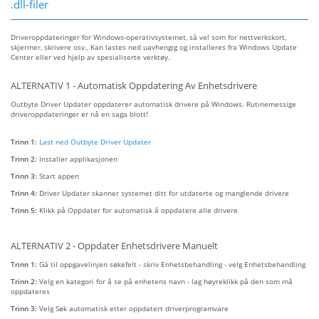
.dll-filer
Driveroppdateringer for Windows-operativsystemet, så vel som for nettverkskort,
skjermer, skrivere osv., Kan lastes ned uavhengig og installeres fra Windows Update
Center eller ved hjelp av spesialiserte verktøy.
ALTERNATIV 1 - Automatisk Oppdatering Av Enhetsdrivere
Outbyte Driver Updater oppdaterer automatisk drivere på Windows. Rutinemessige
driveroppdateringer er nå en saga blott!
Trinn 1:
Last ned Outbyte Driver Updater
Trinn 2:
Installer applikasjonen
Trinn 3:
Start appen
Trinn 4:
Driver Updater skanner systemet ditt for utdaterte og manglende drivere
Trinn 5:
Klikk på Oppdater for automatisk å oppdatere alle drivere
ALTERNATIV 2 - Oppdater Enhetsdrivere Manuelt
Trinn 1:
Gå til oppgavelinjen søkefelt - skriv Enhetsbehandling - velg Enhetsbehandling
Trinn 2:
Velg en kategori for å se på enhetens navn - lag høyreklikk på den som må
oppdateres
Trinn 3:
Velg Søk automatisk etter oppdatert driverprogramvare