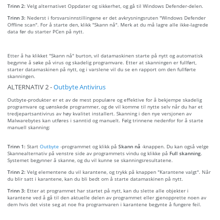
Trinn 2:
Velg alternativet Oppdater og sikkerhet, og gå til Windows Defender-delen.
Trinn 3:
Nederst i forsvarsinnstillingene er det avkrysningsruten "Windows Defender
Offline scan". For å starte den, klikk "Skann nå". Merk at du må lagre alle ikke-lagrede
data før du starter PCen på nytt.
Etter å ha klikket "Skann nå" burton, vil datamaskinen starte på nytt og automatisk
begynne å søke på virus og skadelig programvare. Etter at skanningen er fullført,
starter datamaskinen på nytt, og i varslene vil du se en rapport om den fullførte
skanningen.
ALTERNATIV 2 -
Outbyte Antivirus
Outbyte-produkter er et av de mest populære og effektive for å bekjempe skadelig
programvare og uønskede programmer, og de vil komme til nytte selv når du har et
tredjepartsantivirus av høy kvalitet installert. Skanning i den nye versjonen av
Malwarebytes kan utføres i sanntid og manuelt. Følg trinnene nedenfor for å starte
manuell skanning:
Trinn 1:
Start
Outbyte
-programmet og klikk på
Skann nå
-knappen. Du kan også velge
Skannealternativ på venstre side av programmets vindu og klikke på
Full skanning
.
Systemet begynner å skanne, og du vil kunne se skanningsresultatene.
Trinn 2:
Velg elementene du vil karantene, og trykk på knappen "Karantene valgt". Når
du blir satt i karantene, kan du bli bedt om å starte datamaskinen på nytt.
Trinn 3:
Etter at programmet har startet på nytt, kan du slette alle objekter i
karantene ved å gå til den aktuelle delen av programmet eller gjenopprette noen av
dem hvis det viste seg at noe fra programvaren i karantene begynte å fungere feil.