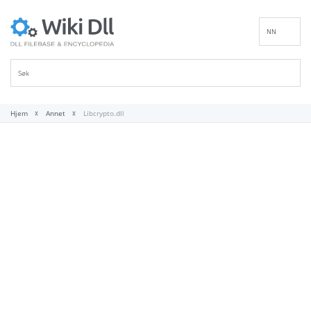
NN
EN
DE
ES
FR
Hjem
Annet
Libcrypto.dll
IT
PT
RU
ID
NL
SV
VI
FI