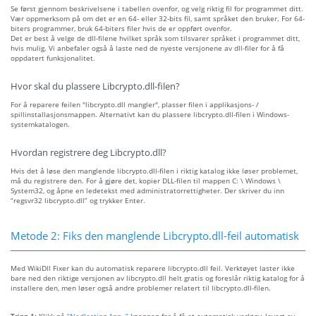
Se først gjennom beskrivelsene i tabellen ovenfor, og velg riktig fil for programmet ditt.
Vær oppmerksom på om det er en 64- eller 32-bits fil, samt språket den bruker. For 64-
biters programmer, bruk 64-biters filer hvis de er oppført ovenfor.
Det er best å velge de dll-filene hvilket språk som tilsvarer språket i programmet ditt,
hvis mulig. Vi anbefaler også å laste ned de nyeste versjonene av dll-filer for å få
oppdatert funksjonalitet.
Hvor skal du plassere Libcrypto.dll-filen?
For å reparere feilen "libcrypto.dll mangler", plasser filen i applikasjons- /
spillinstallasjonsmappen. Alternativt kan du plassere libcrypto.dll-filen i Windows-
systemkatalogen.
Hvordan registrere deg Libcrypto.dll?
Hvis det å løse den manglende libcrypto.dll-filen i riktig katalog ikke løser problemet,
må du registrere den. For å gjøre det, kopier DLL-filen til mappen C: \ Windows \
System32, og åpne en ledetekst med administratorrettigheter. Der skriver du inn
“regsvr32 libcrypto.dll” og trykker Enter.
Metode 2: Fiks den manglende Libcrypto.dll-feil automatisk
Med WikiDll Fixer kan du automatisk reparere libcrypto.dll feil. Verktøyet laster ikke
bare ned den riktige versjonen av libcrypto.dll helt gratis og foreslår riktig katalog for å
installere den, men løser også andre problemer relatert til libcrypto.dll-filen.