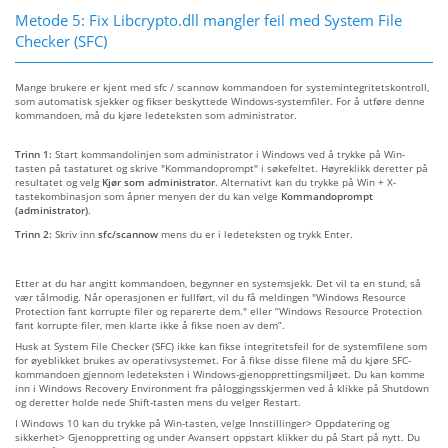
Metode 5: Fix Libcrypto.dll mangler feil med System File
Checker (SFC)
Mange brukere er kjent med sfc / scannow kommandoen for systemintegritetskontroll,
som automatisk sjekker og fikser beskyttede Windows-systemfiler. For å utføre denne
kommandoen, må du kjøre ledeteksten som administrator.
Trinn 1:
Start kommandolinjen som administrator i Windows ved å trykke på Win-
tasten på tastaturet og skrive "Kommandoprompt" i søkefeltet. Høyreklikk deretter på
resultatet og velg
Kjør som administrator
. Alternativt kan du trykke på Win + X-
tastekombinasjon som åpner menyen der du kan velge
Kommandoprompt
(administrator)
.
Trinn 2:
Skriv inn
sfc/scannow
mens du er i ledeteksten og trykk Enter.
Etter at du har angitt kommandoen, begynner en systemsjekk. Det vil ta en stund, så
vær tålmodig. Når operasjonen er fullført, vil du få meldingen "Windows Resource
Protection fant korrupte filer og reparerte dem." eller “Windows Resource Protection
fant korrupte filer, men klarte ikke å fikse noen av dem”.
Husk at System File Checker (SFC) ikke kan fikse integritetsfeil for de systemfilene som
for øyeblikket brukes av operativsystemet. For å fikse disse filene må du kjøre SFC-
kommandoen gjennom ledeteksten i Windows-gjenopprettingsmiljøet. Du kan komme
inn i Windows Recovery Environment fra påloggingsskjermen ved å klikke på Shutdown
og deretter holde nede Shift-tasten mens du velger Restart.
I Windows 10 kan du trykke på Win-tasten, velge Innstillinger> Oppdatering og
sikkerhet> Gjenoppretting og under Avansert oppstart klikker du på Start på nytt. Du