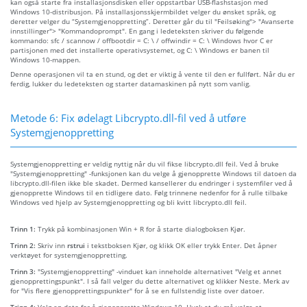
kan også starte fra installasjonsdisken eller oppstartbar USB-flashstasjon med
Windows 10-distribusjon. På installasjonsskjermbildet velger du ønsket språk, og
deretter velger du “Systemgjenoppretting”. Deretter går du til "Feilsøking"> "Avanserte
innstillinger"> "Kommandoprompt". En gang i ledeteksten skriver du følgende
kommando: sfc / scannow / offbootdir = C: \ / offwindir = C: \ Windows hvor C er
partisjonen med det installerte operativsystemet, og C: \ Windows er banen til
Windows 10-mappen.
Denne operasjonen vil ta en stund, og det er viktig å vente til den er fullført. Når du er
ferdig, lukker du ledeteksten og starter datamaskinen på nytt som vanlig.
Metode 6: Fix ødelagt Libcrypto.dll-fil ved å utføre
Systemgjenoppretting
Systemgjenoppretting er veldig nyttig når du vil fikse libcrypto.dll feil. Ved å bruke
"Systemgjenoppretting" -funksjonen kan du velge å gjenopprette Windows til datoen da
libcrypto.dll-filen ikke ble skadet. Dermed kansellerer du endringer i systemfiler ved å
gjenopprette Windows til en tidligere dato. Følg trinnene nedenfor for å rulle tilbake
Windows ved hjelp av Systemgjenoppretting og bli kvitt libcrypto.dll feil.
Trinn 1:
Trykk på kombinasjonen Win + R for å starte dialogboksen Kjør.
Trinn 2:
Skriv inn
rstrui
i tekstboksen Kjør, og klikk OK eller trykk Enter. Det åpner
verktøyet for systemgjenoppretting.
Trinn 3:
"Systemgjenoppretting" -vinduet kan inneholde alternativet "Velg et annet
gjenopprettingspunkt". I så fall velger du dette alternativet og klikker Neste. Merk av
for "Vis flere gjenopprettingspunkter" for å se en fullstendig liste over datoer.
Trinn 4:
Velg en dato for å gjenopprette Windows 10. Husk at du må velge et