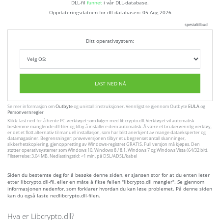
DLL-fil
funnet
i vår DLL-database.
Oppdateringsdatoen for dll-databasen:
05 Aug 2026
spesialtilbud
Ditt operativsystem:
LAST NED NÅ
Se mer informasjon om
Outbyte
og unistall :instruksjoner. Vennligst se gjennom Outbyte
EULA
og
Personvernregler
Klikk: last ned for å hente PC-verktøyet som følger med libcrypto.dll. Verktøyet vil automatisk
bestemme manglende dll-filer og tilby å installere dem automatisk. Å være et brukervennlig verktøy,
er det et flott alternativ til manuell installasjon, som har blitt anerkjent av mange dataeksperter og
datamagasiner. Begrensninger: prøveversjonen tilbyr et ubegrenset antall skanninger,
sikkerhetskopiering, gjenoppretting av Windows-registret GRATIS. Full versjon må kjøpes. Den
støtter operativsystemer som Windows 10, Windows 8 / 8.1, Windows 7 og Windows Vista (64/32 bit).
Filstørrelse: 3,04 MB, Nedlastingstid: <1 min. på DSL/ADSL/kabel
Siden du bestemte deg for å besøke denne siden, er sjansen stor for at du enten leter
etter libcrypto.dll-fil, eller en måte å fikse feilen "libcrypto.dll mangler". Se gjennom
informasjonen nedenfor, som forklarer hvordan du kan løse problemet. På denne siden
kan du også laste nedlibcrypto.dll-filen.
Hva er Libcrypto.dll?