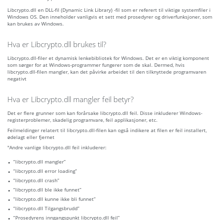
Libcrypto.dll en DLL-fil (Dynamic Link Library) -fil som er referert til viktige systemfiler i
Windows OS. Den inneholder vanligvis et sett med prosedyrer og driverfunksjoner, som
kan brukes av Windows.
Hva er Libcrypto.dll brukes til?
Libcrypto.dll-filer et dynamisk lenkebibliotek for Windows. Det er en viktig komponent
som sørger for at Windows-programmer fungerer som de skal. Dermed, hvis
libcrypto.dll-filen mangler, kan det påvirke arbeidet til den tilknyttede programvaren
negativt
Hva er Libcrypto.dll mangler feil betyr?
Det er flere grunner som kan forårsake libcrypto.dll feil. Disse inkluderer Windows-
registerproblemer, skadelig programvare, feil applikasjoner, etc.
Feilmeldinger relatert til libcrypto.dll-filen kan også indikere at filen er feil installert,
ødelagt eller fjernet
"Andre vanlige libcrypto.dll feil inkluderer:
“libcrypto.dll mangler”
“libcrypto.dll error loading”
“libcrypto.dll crash”
“libcrypto.dll ble ikke funnet”
“libcrypto.dll kunne ikke bli funnet”
“libcrypto.dll Tilgangsbrudd”
“Prosedyrens inngangspunkt libcrypto.dll feil”