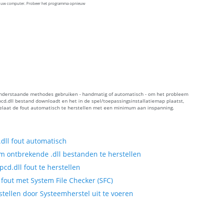
op uw computer. Probeer het programma opnieuw
e onderstaande methodes gebruiken - handmatig of automatisch - om het probleem
cd.dll bestand downloadt en het in de spel/toepassingsinstallatiemap plaatst,
oelaat de fout automatisch te herstellen met een minimum aan inspanning.
dll fout automatisch
 ontbrekende .dll bestanden te herstellen
d.dll fout te herstellen
fout met System File Checker (SFC)
tellen door Systeemherstel uit te voeren