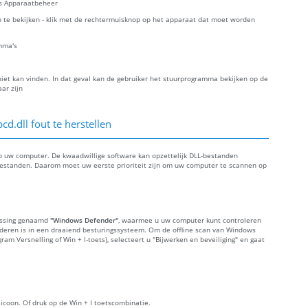
es Apparaatbeheer
 te bekijken - klik met de rechtermuisknop op het apparaat dat moet worden
mma's
et kan vinden. In dat geval kan de gebruiker het stuurprogramma bekijken op de
ar zijn
.dll fout te herstellen
p uw computer. De kwaadwillige software kan opzettelijk DLL-bestanden
bestanden. Daarom moet uw eerste prioriteit zijn om uw computer te scannen op
assing genaamd
"Windows Defender"
, waarmee u uw computer kunt controleren
ijderen is in een draaiend besturingssysteem. Om de offline scan van Windows
gram Versnelling of Win + I-toets), selecteert u "Bijwerken en beveiliging" en gaat
r icoon. Of druk op de Win + I toetscombinatie.