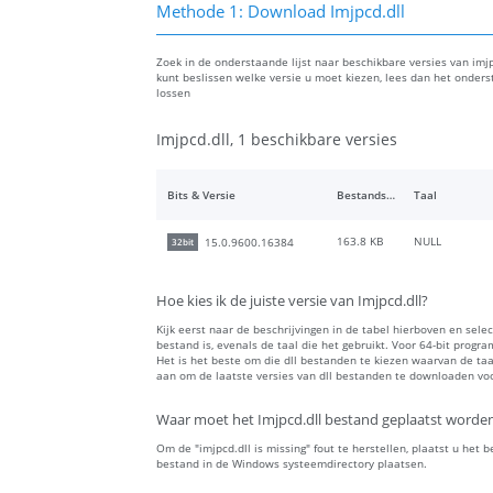
Methode 1: Download Imjpcd.dll
Zoek in de onderstaande lijst naar beschikbare versies van imjpc
kunt beslissen welke versie u moet kiezen, lees dan het onder
lossen
Imjpcd.dll, 1 beschikbare versies
Bits & Versie
Bestandsgrootte
Taal
163.8 KB
NULL
15.0.9600.16384
32bit
Hoe kies ik de juiste versie van Imjpcd.dll?
Kijk eerst naar de beschrijvingen in de tabel hierboven en sele
bestand is, evenals de taal die het gebruikt. Voor 64-bit progr
Het is het beste om die dll bestanden te kiezen waarvan de t
aan om de laatste versies van dll bestanden te downloaden voor
Waar moet het Imjpcd.dll bestand geplaatst worde
Om de "imjpcd.dll is missing" fout te herstellen, plaatst u het 
bestand in de Windows systeemdirectory plaatsen.