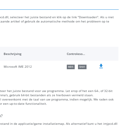
d.dll, selecteer het juiste bestand en klik op de link "Downloaden". Als u niet
staande artikel of gebruik de automatische methode om het probleem op te
Beschrijving
Controlesommen
Microsoft IME 2012
MD5
SHA1
cteer het juiste bestand voor uw programma. Let erop of het een 64-, of 32-bit
amma's, gebruik 64-bit bestanden als ze hierboven vermeld staan.
aal overeenkomt met de taal van uw programma, indien mogelijk. We raden ook
 een up-to-date functionaliteit.
n?
bestand in de applicatie/game installatiemap. Als alternatief kunt u het imjpcd.dll