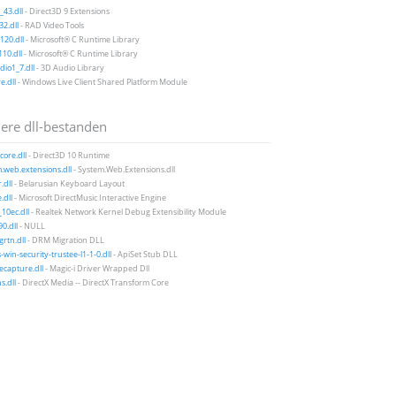
43.dll
- Direct3D 9 Extensions
2.dll
- RAD Video Tools
20.dll
- Microsoft® C Runtime Library
10.dll
- Microsoft® C Runtime Library
io1_7.dll
- 3D Audio Library
e.dll
- Windows Live Client Shared Platform Module
ere dll-bestanden
ore.dll
- Direct3D 10 Runtime
.web.extensions.dll
- System.Web.Extensions.dll
.dll
- Belarusian Keyboard Layout
dll
- Microsoft DirectMusic Interactive Engine
10ec.dll
- Realtek Network Kernel Debug Extensibility Module
0.dll
- NULL
rtn.dll
- DRM Migration DLL
-win-security-trustee-l1-1-0.dll
- ApiSet Stub DLL
ecapture.dll
- Magic-i Driver Wrapped Dll
s.dll
- DirectX Media -- DirectX Transform Core