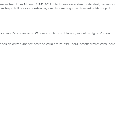
 geassocieerd met Microsoft IME 2012. Het is een essentieel onderdeel, dat ervoor
et imjpcd.dll bestand ontbreekt, kan dat een negatieve invloed hebben op de
eroorzaken. Deze omvatten Windows-registerproblemen, kwaadaardige software,
 ook op wijzen dat het bestand verkeerd geïnstalleerd, beschadigd of verwijderd