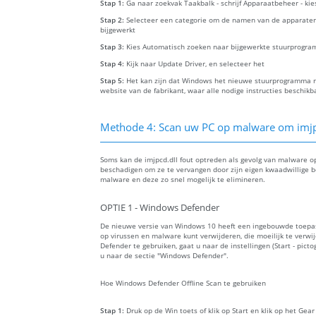
Stap 1:
Ga naar zoekvak Taakbalk - schrijf Apparaatbeheer - ki
Stap 2:
Selecteer een categorie om de namen van de apparaten
bijgewerkt
Stap 3:
Kies Automatisch zoeken naar bijgewerkte stuurprogra
Stap 4:
Kijk naar Update Driver, en selecteer het
Stap 5:
Het kan zijn dat Windows het nieuwe stuurprogramma ni
website van de fabrikant, waar alle nodige instructies beschikba
Methode 4: Scan uw PC op malware om imjpcd
Soms kan de imjpcd.dll fout optreden als gevolg van malware o
beschadigen om ze te vervangen door zijn eigen kwaadwillige 
malware en deze zo snel mogelijk te elimineren.
OPTIE 1 - Windows Defender
De nieuwe versie van Windows 10 heeft een ingebouwde toep
op virussen en malware kunt verwijderen, die moeilijk te verw
Defender te gebruiken, gaat u naar de instellingen (Start - picto
u naar de sectie "Windows Defender".
Hoe Windows Defender Offline Scan te gebruiken
Stap 1:
Druk op de Win toets of klik op Start en klik op het Gea