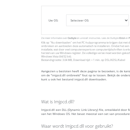
Uw OS:
Zie meer informatie over
Outbyte
en unistall :instructies. Lees de Outbyte
EULA
en
P
Klik op
"Nu downloaden"
om het PC-hulpprogramma te krijgen dat met de
ontbreken en aanbieden deze automatisch te installeren. Omdat het een 
installatie, wat door veel computerexperts en computertijdschriften is 
herstel van uw Windows-register. De volledige versie moet worden gekoc
Windows Vista (64/32 bit).
Bestandsgrootte: 3.04 MB, Download tijd: < 1 min. op DSL/ADSL/Kabel
Aangezien u besloten heeft deze pagina te bezoeken, is de kans
om de "imjpcd.dll ontbreekt" fout op te lossen. Bekijk de onde
kunt u ook het bestand imjpcd.dll downloaden.
Wat is Imjpcd.dll?
Imjpcd.dll een DLL (Dynamic Link Library) file, ontwikkeld doo
van het Windows OS. Het bevat meestal een set van procedure
Waar wordt Imjpcd.dll voor gebruikt?