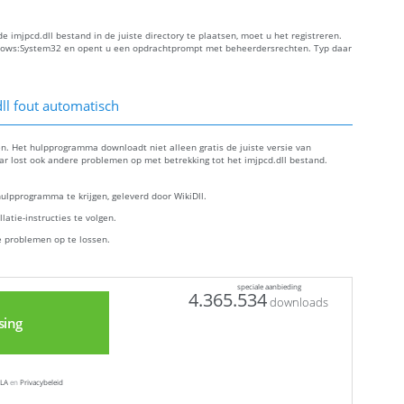
 imjpcd.dll bestand in de juiste directory te plaatsen, moet u het registreren.
ndows:System32 en opent u een opdrachtprompt met beheerdersrechten. Typ daar
ll fout automatisch
len. Het hulpprogramma downloadt niet alleen gratis de juiste versie van
aar lost ook andere problemen op met betrekking tot het imjpcd.dll bestand.
lpprogramma te krijgen, geleverd door WikiDll.
atie-instructies te volgen.
e problemen op te lossen.
speciale aanbieding
4.365.534
downloads
sing
LA
en
Privacybeleid