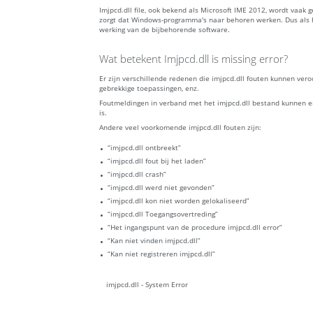
Imjpcd.dll file, ook bekend als Microsoft IME 2012, wordt vaak
zorgt dat Windows-programma's naar behoren werken. Dus als h
werking van de bijbehorende software.
Wat betekent Imjpcd.dll is missing error?
Er zijn verschillende redenen die imjpcd.dll fouten kunnen v
gebrekkige toepassingen, enz.
Foutmeldingen in verband met het imjpcd.dll bestand kunnen er
is.
Andere veel voorkomende imjpcd.dll fouten zijn:
“imjpcd.dll ontbreekt”
“imjpcd.dll fout bij het laden”
“imjpcd.dll crash”
“imjpcd.dll werd niet gevonden”
“imjpcd.dll kon niet worden gelokaliseerd”
“imjpcd.dll Toegangsovertreding”
“Het ingangspunt van de procedure imjpcd.dll error”
“Kan niet vinden imjpcd.dll”
“Kan niet registreren imjpcd.dll”
imjpcd.dll - System Error