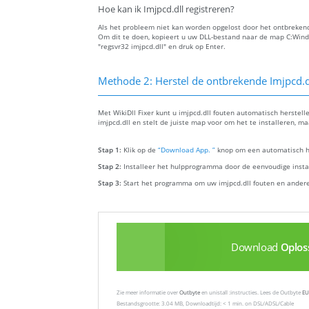
Hoe kan ik Imjpcd.dll registreren?
Als het probleem niet kan worden opgelost door het ontbrekende
Om dit te doen, kopieert u uw DLL-bestand naar de map C:Wi
"regsvr32 imjpcd.dll" en druk op Enter.
Methode 2: Herstel de ontbrekende Imjpcd.d
Met WikiDll Fixer kunt u imjpcd.dll fouten automatisch herstel
imjpcd.dll en stelt de juiste map voor om het te installeren, m
Stap 1:
Klik op de
“Download App. ”
knop om een automatisch hu
Stap 2:
Installeer het hulpprogramma door de eenvoudige install
Stap 3:
Start het programma om uw imjpcd.dll fouten en ander
Download
Oplos
Zie meer informatie over
Outbyte
en unistall :instructies. Lees de Outbyte
EU
Bestandsgrootte: 3.04 MB, Downloadtijd: < 1 min. on DSL/ADSL/Cable