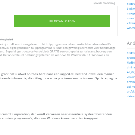
speciale aanbieding
d3dx9_
binkw3
msvcp1
msvcr1
NU DOWNLOADEN
x3daud
wldcor
rivacybeleid
And
 imjpcd.dll wordt meegeleverd. Het hulpprogramma zal automatisch bepalen welke dll's
eenvoudig te gebruiken hulpprogramma is, is het een geweldig alternatief voor handmatige
erkend. Beperkingen: de proefversie biedt GRATIS een onbeperkt aantal scans, back-ups en
d3d10c
ht. Het ondersteunt besturingssystemen als Windows 10, Windows 8 / 8.1, Windows 7 en
system
kbdblr
dmime.
kd_02_
 groot dat u ofwel op zoek bent naar een imjpcd.dll bestand, ofwel een manier
vbase9
rstaande informatie, die uitlegt hoe u uw probleem kunt oplossen. Op deze pagina
drmmg
api-ms
arcfak
dxtran
r Microsoft Corporation, dat wordt verwezen naar essentiële systeembestanden
s en stuurprogramma's, die door Windows kunnen worden toegepast.