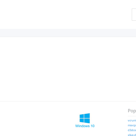
Pop
vcrunt
msvcp1
d3dcom
xlive.d