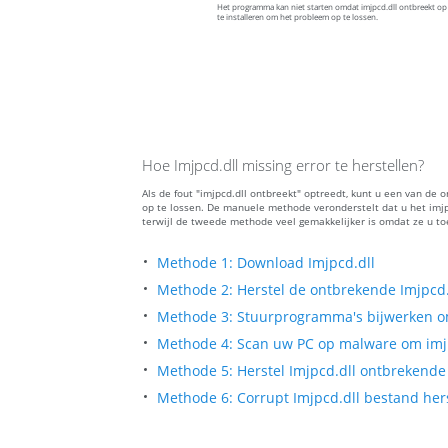
Het programma kan niet starten omdat imjpcd.dll ontbreekt 
te installeren om het probleem op te lossen.
Hoe Imjpcd.dll missing error te herstellen?
Als de fout "imjpcd.dll ontbreekt" optreedt, kunt u een van d
op te lossen. De manuele methode veronderstelt dat u het imjp
terwijl de tweede methode veel gemakkelijker is omdat ze u t
Methode 1: Download Imjpcd.dll
Methode 2: Herstel de ontbrekende Imjpcd.
Methode 3: Stuurprogramma's bijwerken om
Methode 4: Scan uw PC op malware om imjpc
Methode 5: Herstel Imjpcd.dll ontbrekende 
Methode 6: Corrupt Imjpcd.dll bestand hers