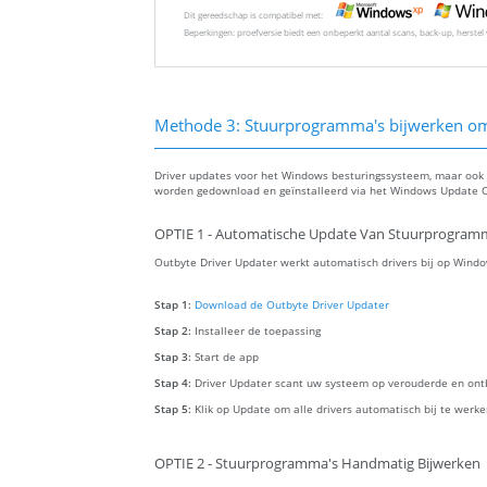
Dit gereedschap is compatibel met:
Beperkingen: proefversie biedt een onbeperkt aantal scans, back-up, herste
Methode 3: Stuurprogramma's bijwerken om 
Driver updates voor het Windows besturingssysteem, maar ook v
worden gedownload en geïnstalleerd via het Windows Update C
OPTIE 1 - Automatische Update Van Stuurprogram
Outbyte Driver Updater werkt automatisch drivers bij op Windo
Stap 1:
Download de Outbyte Driver Updater
Stap 2:
Installeer de toepassing
Stap 3:
Start de app
Stap 4:
Driver Updater scant uw systeem op verouderde en ont
Stap 5:
Klik op Update om alle drivers automatisch bij te werk
OPTIE 2 - Stuurprogramma's Handmatig Bijwerken