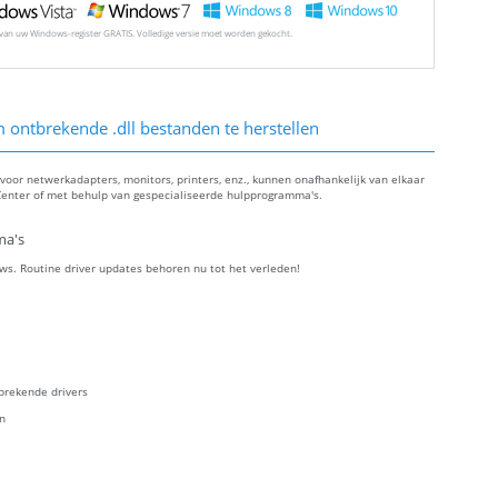
l van uw Windows-register GRATIS. Volledige versie moet worden gekocht.
ontbrekende .dll bestanden te herstellen
oor netwerkadapters, monitors, printers, enz., kunnen onafhankelijk van elkaar
enter of met behulp van gespecialiseerde hulpprogramma's.
ma's
ws. Routine driver updates behoren nu tot het verleden!
brekende drivers
en