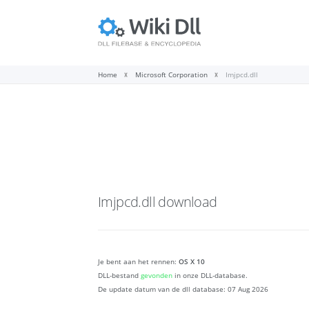
Home
Microsoft Corporation
Imjpcd.dll
Imjpcd.dll
download
Je bent aan het rennen:
OS X 10
DLL-bestand
gevonden
in onze DLL-database.
De update datum van de dll database:
07 Aug 2026