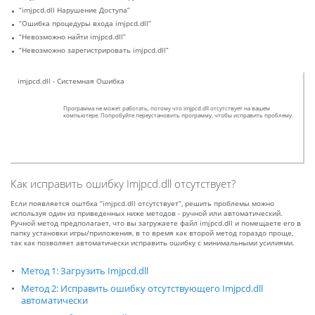
“imjpcd.dll Нарушение Доступа”
“Ошибка процедуры входа imjpcd.dll”
“Невозможно найти imjpcd.dll”
“Невозможно зарегистрировать imjpcd.dll”
imjpcd.dll - Системная Ошибка
Программа не может работать, потому что imjpcd.dll отсутствует на вашем
компьютере. Попробуйте переустановить программу, чтобы исправить проблему.
Как исправить ошибку Imjpcd.dll отсутствует?
Если появляется оштбка “imjpcd.dll отсутствует”, решить проблемы можно
используя один из приведенных ниже методов - ручной или автоматический.
Ручной метод предполагает, что вы загружаете файл imjpcd.dll и помещаете его в
папку установки игры/приложения, в то время как второй метод гораздо проще,
так как позволяет автоматически исправить ошибку с минимальными усилиями.
Метод 1: Загрузить Imjpcd.dll
Метод 2: Исправить ошибку отсутствующего Imjpcd.dll
автоматически