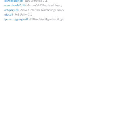
iasmigplugin.dll
- NPS Migration DLL
vcruntime140.dll
- Microsoft® C Runtime Library
actxprxy.dll
- ActiveX Interface Marshaling Library
ufat.dll
- FAT Utility DLL
tpmscrmigplugin.dll
- Offline Files Migration Plugin