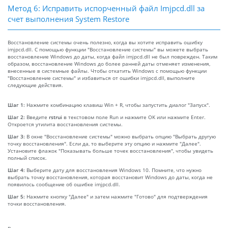
Метод 6: Исправить испорченный файл Imjpcd.dll за
счет выполнения System Restore
Восстановление системы очень полезно, когда вы хотите исправить ошибку
imjpcd.dll. С помощью функции "Восстановление системы" вы можете выбрать
восстановление Windows до даты, когда файл imjpcd.dll не был поврежден. Таким
образом, восстановление Windows до более ранней даты отменяет изменения,
внесенные в системные файлы. Чтобы откатить Windows с помощью функции
"Восстановление системы" и избавиться от ошибки imjpcd.dll, выполните
следующие действия.
Шаг 1:
Нажмите комбинацию клавиш Win + R, чтобы запустить диалог "Запуск".
Шаг 2:
Введите
rstrui
в текстовом поле Run и нажмите OK или нажмите Enter.
Откроется утилита восстановления системы.
Шаг 3:
В окне "Восстановление системы" можно выбрать опцию "Выбрать другую
точку восстановления". Если да, то выберите эту опцию и нажмите "Далее".
Установите флажок "Показывать больше точек восстановления", чтобы увидеть
полный список.
Шаг 4:
Выберите дату для восстановления Windows 10. Помните, что нужно
выбрать точку восстановления, которая восстановит Windows до даты, когда не
появилось сообщение об ошибке imjpcd.dll.
Шаг 5:
Нажмите кнопку "Далее" и затем нажмите "Готово" для подтверждения
точки восстановления.