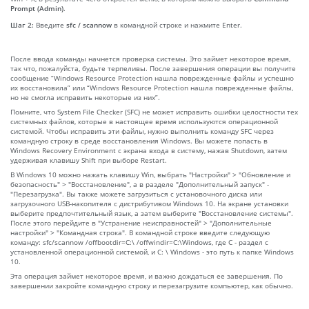
Prompt (Admin)
.
Шаг 2:
Введите
sfc / scannow
в командной строке и нажмите Enter.
После ввода команды начнется проверка системы. Это займет некоторое время,
так что, пожалуйста, будьте терпеливы. После завершения операции вы получите
сообщение “Windows Resource Protection нашла поврежденные файлы и успешно
их восстановила” или “Windows Resource Protection нашла поврежденные файлы,
но не смогла исправить некоторые из них”.
Помните, что System File Checker (SFC) не может исправить ошибки целостности тех
системных файлов, которые в настоящее время используются операционной
системой. Чтобы исправить эти файлы, нужно выполнить команду SFC через
командную строку в среде восстановления Windows. Вы можете попасть в
Windows Recovery Environment с экрана входа в систему, нажав Shutdown, затем
удерживая клавишу Shift при выборе Restart.
В Windows 10 можно нажать клавишу Win, выбрать "Настройки" > "Обновление и
безопасность" > "Восстановление", а в разделе "Дополнительный запуск" -
"Перезагрузка". Вы также можете загрузиться с установочного диска или
загрузочного USB-накопителя с дистрибутивом Windows 10. На экране установки
выберите предпочтительный язык, а затем выберите "Восстановление системы".
После этого перейдите в "Устранение неисправностей" > "Дополнительные
настройки" > "Командная строка". В командной строке введите следующую
команду: sfc/scannow /offbootdir=C:\ /offwindir=C:\Windows, где C - раздел с
установленной операционной системой, и C: \ Windows - это путь к папке Windows
10.
Эта операция займет некоторое время, и важно дождаться ее завершения. По
завершении закройте командную строку и перезагрузите компьютер, как обычно.