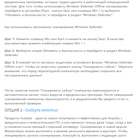
вредоносные программы, которые трудно удалить в работающей операционной
системе. Для того, чтобы использовать Windows Defender Offline сканирование,
перейдите в настройки (Пуск - значок Gear или клавиша Win + I), выберите
"Обновить и безопасность" и перейдите в раздел "Windows Defender".
Как использовать автономное сканирование Windows Defender
Шаг 1:
Нажмите клавишу Win или Start и нажмите на иконку Gear. В качестве
альтернативы нажмите комбинацию клавиш Win + I.
Шаг 2:
Выберите опцию Обновить и безопасность и перейдите в раздел Windows
Defender.
Шаг 3:
В нижней части настроек защитника установлен флажок "Windows Defender
Offline scan". Чтобы ее запустить, нажмите кнопку "Сканировать сейчас". Обратите
внимание, что перед перезагрузкой компьютера необходимо сохранить все
несохраненные данные".
После нажатия кнопки "Сканировать сейчас" компьютер перезагрузится и
автоматически начнет поиск вирусов и вредоносных программ. После завершения
сканирования компьютер перезагрузится, и в уведомлениях Вы увидите отчет о
выполненной проверке.
ОПЦИЯ 2 -
Outbyte Antivirus
Продукты Outbyte - одни из самых популярных и эффективных для борьбы с
вредоносным и нежелательным ПО, и они принесут пользу даже тогда, когда у вас
установлен качественный сторонний антивирус. Сканирование в новой версии
Malwarebyte можно выполнять в режиме реального времени и вручную. Чтобы
инициировать ручное сканирование, пожалуйста, выполните следующие шаги: