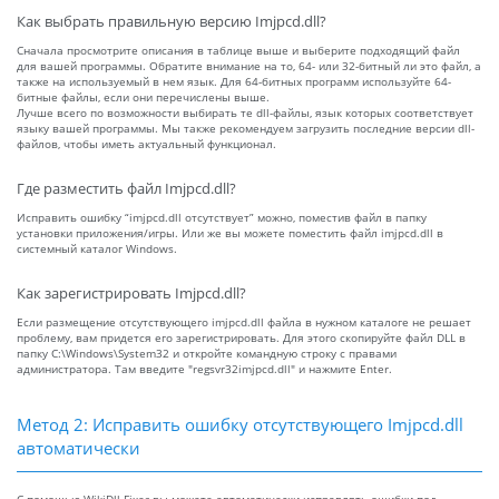
Как выбрать правильную версию Imjpcd.dll?
Сначала просмотрите описания в таблице выше и выберите подходящий файл
для вашей программы. Обратите внимание на то, 64- или 32-битный ли это файл, а
также на используемый в нем язык. Для 64-битных программ используйте 64-
битные файлы, если они перечислены выше.
Лучше всего по возможности выбирать те dll-файлы, язык которых соответствует
языку вашей программы. Мы также рекомендуем загрузить последние версии dll-
файлов, чтобы иметь актуальный функционал.
Где разместить файл Imjpcd.dll?
Исправить ошибку “imjpcd.dll отсутствует” можно, поместив файл в папку
установки приложения/игры. Или же вы можете поместить файл imjpcd.dll в
системный каталог Windows.
Как зарегистрировать Imjpcd.dll?
Если размещение отсутствующего imjpcd.dll файла в нужном каталоге не решает
проблему, вам придется его зарегистрировать. Для этого скопируйте файл DLL в
папку C:\Windows\System32 и откройте командную строку с правами
администратора. Там введите "regsvr32imjpcd.dll" и нажмите Enter.
Метод 2: Исправить ошибку отсутствующего Imjpcd.dll
автоматически