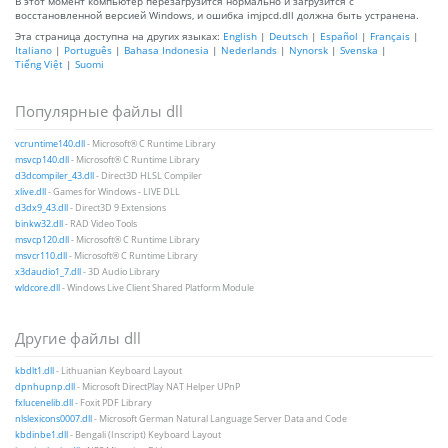
В этот момент компьютер перезагрузится нормально и загрузится с
восстановленной версией Windows, и ошибка imjpcd.dll должна быть устранена.
Эта страница доступна на других языках:
English
|
Deutsch
|
Español
|
Français
|
Italiano
|
Português
|
Bahasa Indonesia
|
Nederlands
|
Nynorsk
|
Svenska
|
Tiếng Việt
|
Suomi
Популярные файлы dll
vcruntime140.dll
- Microsoft® C Runtime Library
msvcp140.dll
- Microsoft® C Runtime Library
d3dcompiler_43.dll
- Direct3D HLSL Compiler
xlive.dll
- Games for Windows - LIVE DLL
d3dx9_43.dll
- Direct3D 9 Extensions
binkw32.dll
- RAD Video Tools
msvcp120.dll
- Microsoft® C Runtime Library
msvcr110.dll
- Microsoft® C Runtime Library
x3daudio1_7.dll
- 3D Audio Library
wldcore.dll
- Windows Live Client Shared Platform Module
Другие файлы dll
kbdlt1.dll
- Lithuanian Keyboard Layout
dpnhupnp.dll
- Microsoft DirectPlay NAT Helper UPnP
fxlucenelib.dll
- Foxit PDF Library
nlslexicons0007.dll
- Microsoft German Natural Language Server Data and Code
kbdinbe1.dll
- Bengali (Inscript) Keyboard Layout