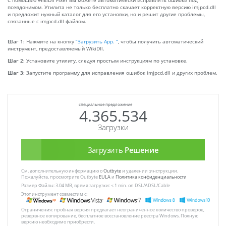
С помощью WikiDll Fixer вы можете автоматически исправлять ошибки под
псевдонимом. Утилита не только бесплатно скачает корректную версию imjpcd.dll
и предложит нужный каталог для его установки, но и решит другие проблемы,
связанные с imjpcd.dll файлом.
Шаг 1:
Нажмите на кнопку
“Загрузить App. ”
, чтобы получить автоматический
инструмент, предоставляемый WikiDll.
Шаг 2:
Установите утилиту, следуя простым инструкциям по установке.
Шаг 3:
Запустите программу для исправления ошибок imjpcd.dll и других проблем.
специальное предложение
4.365.534
Загрузки
Загрузить
Решение
См. дополнительную информацию о
Outbyte
и удалении :инструкции.
Пожалуйста, просмотрите Outbyte
EULA
и
Политика конфиденциальности
Размер Файлы: 3.04 MB, время загрузки: < 1 min. on DSL/ADSL/Cable
Этот инструмент совместим с:
Ограничения: пробная версия предлагает неограниченное количество проверок,
резервное копирование, бесплатное восстановление реестра Windows. Полную
версию необходимо приобрести.