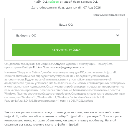
Файл DLL
найден
в нашей базе данных DLL.
Дата обновления базы данных dll:
07 Aug 2026
специальное предложение
Ваша ОС:
ЗАГРУЗИТЬ СЕЙЧАС
См. дополнительную информацию о
Outbyte
и удалении :инструкции. Пожалуйста,
просмотрите Outbyte
EULA
и
Политика конфиденциальности
Нажмите
"Загрузить Сейчас"
, чтобы получить утилиту для ПК, которая идет с imjpcd.dll.
Утилита автоматически определит отсутствующие dll и предложит установить их
автоматически. Будучи простой в использовании утилитой, она является отличной
альтернативой ручной установке, что было признано многими компьютерными экспертами
и компьютерными журналами. Ограничения: пробная версия предлагает неограниченное
количество сканирований, резервное копирование, бесплатное восстановление реестра
Windows. Полную версию необходимо приобрести. Она поддерживает такие операционные
системы, как Windows 10, Windows 8 / 8.1, Windows 7 и Windows Vista (64/32 bit).
Размер файла: 3,04 Мб, Время загрузки: < 1 мин. на DSL/ADSL/кабеле
Так как вы решили посетить эту страницу, есть шанс, что вы ищете либо файл
imjpcd.dll, либо способ исправить ошибку “imjpcd.dll отсутствует”. Просмотрите
информацию ниже, которая объясняет, как решить вашу проблему. На этой
странице вы также можете скачать файл imjpcd.dll