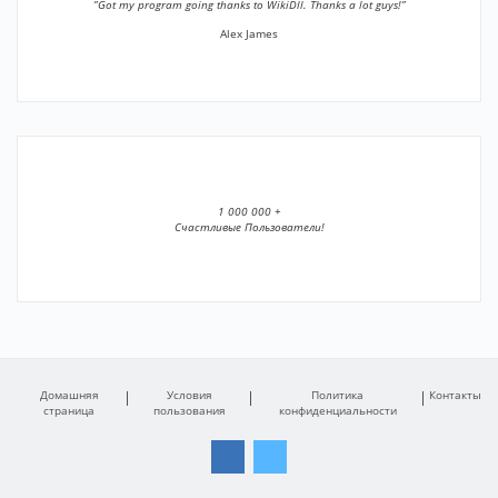
”Got my program going thanks to WikiDll. Thanks a lot guys!”
Alex James
1 000 000 +
Счастливые Пользователи!
Домашняя
Условия
Политика
Контакты
страница
пользования
конфиденциальности