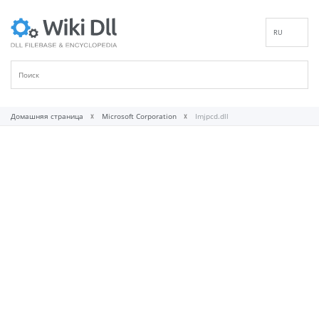
RU
EN
DE
ES
FR
Домашняя страница
Microsoft Corporation
Imjpcd.dll
IT
PT
ID
NL
NN
SV
VI
FI