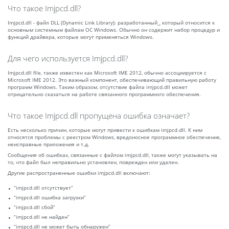
Что такое Imjpcd.dll?
Imjpcd.dll - файл DLL (Dynamic Link Library): разработанный_, который относится к
основным системным файлам ОС Windows. Обычно он содержит набор процедур и
функций драйвера, которые могут применяться Windows.
Для чего используется Imjpcd.dll?
Imjpcd.dll file, также известен как Microsoft IME 2012, обычно ассоциируется с
Microsoft IME 2012. Это важный компонент, обеспечивающий правильную работу
программ Windows. Таким образом, отсутствие файла imjpcd.dll может
отрицательно сказаться на работе связанного программного обеспечения.
Что такое Imjpcd.dll пропущена ошибка означает?
Есть несколько причин, которые могут привести к ошибкам imjpcd.dll. К ним
относятся проблемы с реестром Windows, вредоносное программное обеспечение,
неисправные приложения и т.д.
Сообщения об ошибках, связанные с файлом imjpcd.dll, также могут указывать на
то, что файл был неправильно установлен, поврежден или удален.
Другие распространенные ошибки imjpcd.dll включают:
“imjpcd.dll отсутствует”
“imjpcd.dll ошибка загрузки”
“imjpcd.dll сбой”
“imjpcd.dll не найден”
“imjpcd.dll не может быть обнаружен”