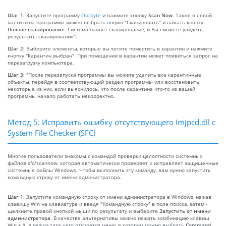
Шаг 1:
Запустите программу
Outbyte
и нажмите кнопку
Scan Now
. Также в левой
части окна программы можно выбрать опцию "Сканировать" и нажать кнопку
Полное сканирование
. Система начнет сканирование, и Вы сможете увидеть
результаты сканирования".
Шаг 2:
Выберите элементы, которые вы хотите поместить в карантин и нажмите
кнопку "Карантин выбран". При помещении в карантин может появиться запрос на
перезагрузку компьютера.
Шаг 3:
"После перезапуска программы вы можете удалить все карантинные
объекты, перейдя в соответствующий раздел программы или восстановить
некоторые из них, если выяснилось, что после карантина что-то из вашей
программы начало работать некорректно.
Метод 5: Исправить ошибку отсутствующего Imjpcd.dll с
System File Checker (SFC)
Многие пользователи знакомы с командой проверки целостности системных
файлов sfc/scannow, которая автоматически проверяет и исправляет защищенные
системные файлы Windows. Чтобы выполнить эту команду, вам нужно запустить
командную строку от имени администратора.
Шаг 1:
Запустите командную строку от имени администратора в Windows, нажав
клавишу Win на клавиатуре и введя "Командную строку" в поле поиска, затем -
щелкните правой кнопкой мыши по результату и выберите
Запустить от имени
администратора
. В качестве альтернативы можно нажать комбинацию клавиш
Win + X, в результате чего откроется меню, в котором можно выбрать
Command