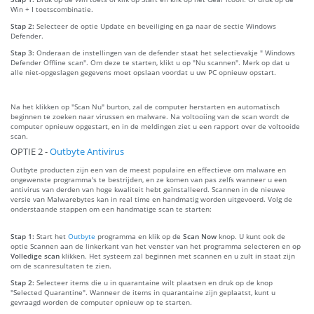
Win + I toetscombinatie.
Stap 2:
Selecteer de optie Update en beveiliging en ga naar de sectie Windows
Defender.
Stap 3:
Onderaan de instellingen van de defender staat het selectievakje " Windows
Defender Offline scan". Om deze te starten, klikt u op "Nu scannen". Merk op dat u
alle niet-opgeslagen gegevens moet opslaan voordat u uw PC opnieuw opstart.
Na het klikken op "Scan Nu" burton, zal de computer herstarten en automatisch
beginnen te zoeken naar virussen en malware. Na voltooiing van de scan wordt de
computer opnieuw opgestart, en in de meldingen ziet u een rapport over de voltooide
scan.
OPTIE 2 -
Outbyte Antivirus
Outbyte producten zijn een van de meest populaire en effectieve om malware en
ongewenste programma's te bestrijden, en ze komen van pas zelfs wanneer u een
antivirus van derden van hoge kwaliteit hebt geïnstalleerd. Scannen in de nieuwe
versie van Malwarebytes kan in real time en handmatig worden uitgevoerd. Volg de
onderstaande stappen om een handmatige scan te starten:
Stap 1:
Start het
Outbyte
programma en klik op de
Scan Now
knop. U kunt ook de
optie Scannen aan de linkerkant van het venster van het programma selecteren en op
Volledige scan
klikken. Het systeem zal beginnen met scannen en u zult in staat zijn
om de scanresultaten te zien.
Stap 2:
Selecteer items die u in quarantaine wilt plaatsen en druk op de knop
"Selected Quarantine". Wanneer de items in quarantaine zijn geplaatst, kunt u
gevraagd worden de computer opnieuw op te starten.