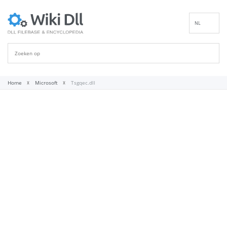
NL
EN
DE
ES
FR
Home
Microsoft
Tsgqec.dll
IT
PT
RU
ID
NN
SV
VI
FI