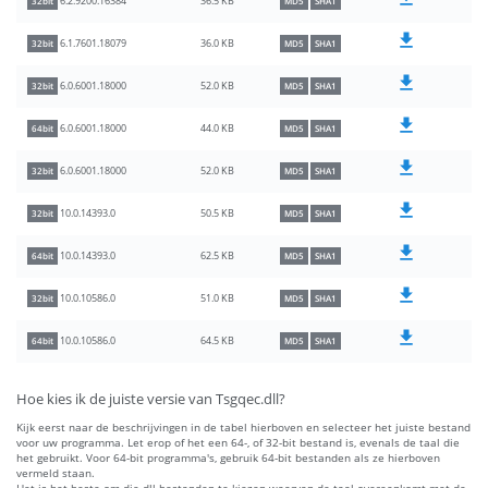
36.5 KB
6.2.9200.16384
32bit
MD5
SHA1
36.0 KB
6.1.7601.18079
32bit
MD5
SHA1
52.0 KB
6.0.6001.18000
32bit
MD5
SHA1
44.0 KB
6.0.6001.18000
64bit
MD5
SHA1
52.0 KB
6.0.6001.18000
32bit
MD5
SHA1
50.5 KB
10.0.14393.0
32bit
MD5
SHA1
62.5 KB
10.0.14393.0
64bit
MD5
SHA1
51.0 KB
10.0.10586.0
32bit
MD5
SHA1
64.5 KB
10.0.10586.0
64bit
MD5
SHA1
Hoe kies ik de juiste versie van Tsgqec.dll?
Kijk eerst naar de beschrijvingen in de tabel hierboven en selecteer het juiste bestand
voor uw programma. Let erop of het een 64-, of 32-bit bestand is, evenals de taal die
het gebruikt. Voor 64-bit programma's, gebruik 64-bit bestanden als ze hierboven
vermeld staan.