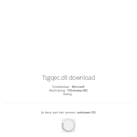
Tsgqec.dll
download
Ontwikkelaar:
Microsoft
Beschrijving:
TSGateway QEC
Rating:
Je bent aan het rennen:
unknown OS