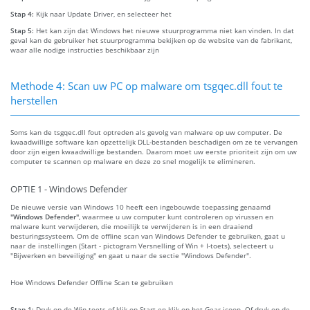
Stap 4:
Kijk naar Update Driver, en selecteer het
Stap 5:
Het kan zijn dat Windows het nieuwe stuurprogramma niet kan vinden. In dat
geval kan de gebruiker het stuurprogramma bekijken op de website van de fabrikant,
waar alle nodige instructies beschikbaar zijn
Methode 4: Scan uw PC op malware om tsgqec.dll fout te
herstellen
Soms kan de tsgqec.dll fout optreden als gevolg van malware op uw computer. De
kwaadwillige software kan opzettelijk DLL-bestanden beschadigen om ze te vervangen
door zijn eigen kwaadwillige bestanden. Daarom moet uw eerste prioriteit zijn om uw
computer te scannen op malware en deze zo snel mogelijk te elimineren.
OPTIE 1 - Windows Defender
De nieuwe versie van Windows 10 heeft een ingebouwde toepassing genaamd
"Windows Defender"
, waarmee u uw computer kunt controleren op virussen en
malware kunt verwijderen, die moeilijk te verwijderen is in een draaiend
besturingssysteem. Om de offline scan van Windows Defender te gebruiken, gaat u
naar de instellingen (Start - pictogram Versnelling of Win + I-toets), selecteert u
"Bijwerken en beveiliging" en gaat u naar de sectie "Windows Defender".
Hoe Windows Defender Offline Scan te gebruiken
Stap 1:
Druk op de Win toets of klik op Start en klik op het Gear icoon. Of druk op de