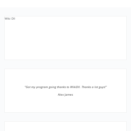
Wiki Dll
”Got my program going thanks to WikiDll. Thanks a lot guys!”
Alex James