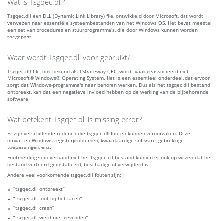
Wat is Tsgqec.dll?
Tsgqec.dll een DLL (Dynamic Link Library) file, ontwikkeld door Microsoft, dat wordt
verwezen naar essentiële systeembestanden van het Windows OS. Het bevat meestal
een set van procedures en stuurprogramma's, die door Windows kunnen worden
toegepast.
Waar wordt Tsgqec.dll voor gebruikt?
Tsgqec.dll file, ook bekend als TSGateway QEC, wordt vaak geassocieerd met
Microsoft® Windows® Operating System. Het is een essentieel onderdeel, dat ervoor
zorgt dat Windows-programma's naar behoren werken. Dus als het tsgqec.dll bestand
ontbreekt, kan dat een negatieve invloed hebben op de werking van de bijbehorende
software.
Wat betekent Tsgqec.dll is missing error?
Er zijn verschillende redenen die tsgqec.dll fouten kunnen veroorzaken. Deze
omvatten Windows-registerproblemen, kwaadaardige software, gebrekkige
toepassingen, enz.
Foutmeldingen in verband met het tsgqec.dll bestand kunnen er ook op wijzen dat het
bestand verkeerd geïnstalleerd, beschadigd of verwijderd is.
Andere veel voorkomende tsgqec.dll fouten zijn:
“tsgqec.dll ontbreekt”
“tsgqec.dll fout bij het laden”
“tsgqec.dll crash”
“tsgqec.dll werd niet gevonden”