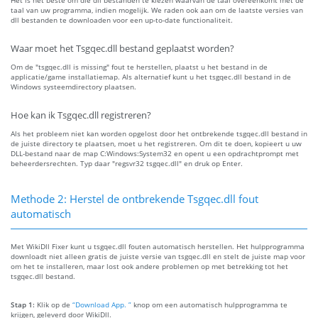
Het is het beste om die dll bestanden te kiezen waarvan de taal overeenkomt met de
taal van uw programma, indien mogelijk. We raden ook aan om de laatste versies van
dll bestanden te downloaden voor een up-to-date functionaliteit.
Waar moet het Tsgqec.dll bestand geplaatst worden?
Om de "tsgqec.dll is missing" fout te herstellen, plaatst u het bestand in de
applicatie/game installatiemap. Als alternatief kunt u het tsgqec.dll bestand in de
Windows systeemdirectory plaatsen.
Hoe kan ik Tsgqec.dll registreren?
Als het probleem niet kan worden opgelost door het ontbrekende tsgqec.dll bestand in
de juiste directory te plaatsen, moet u het registreren. Om dit te doen, kopieert u uw
DLL-bestand naar de map C:Windows:System32 en opent u een opdrachtprompt met
beheerdersrechten. Typ daar "regsvr32 tsgqec.dll" en druk op Enter.
Methode 2: Herstel de ontbrekende Tsgqec.dll fout
automatisch
Met WikiDll Fixer kunt u tsgqec.dll fouten automatisch herstellen. Het hulpprogramma
downloadt niet alleen gratis de juiste versie van tsgqec.dll en stelt de juiste map voor
om het te installeren, maar lost ook andere problemen op met betrekking tot het
tsgqec.dll bestand.
Stap 1:
Klik op de
“Download App. ”
knop om een automatisch hulpprogramma te
krijgen, geleverd door WikiDll.