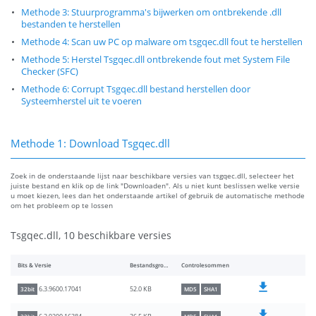
Methode 3: Stuurprogramma's bijwerken om ontbrekende .dll
bestanden te herstellen
Methode 4: Scan uw PC op malware om tsgqec.dll fout te herstellen
Methode 5: Herstel Tsgqec.dll ontbrekende fout met System File
Checker (SFC)
Methode 6: Corrupt Tsgqec.dll bestand herstellen door
Systeemherstel uit te voeren
Methode 1: Download Tsgqec.dll
Zoek in de onderstaande lijst naar beschikbare versies van tsgqec.dll, selecteer het
juiste bestand en klik op de link "Downloaden". Als u niet kunt beslissen welke versie
u moet kiezen, lees dan het onderstaande artikel of gebruik de automatische methode
om het probleem op te lossen
Tsgqec.dll, 10 beschikbare versies
Bits & Versie
Bestandsgrootte
Controlesommen
52.0 KB
6.3.9600.17041
32bit
MD5
SHA1