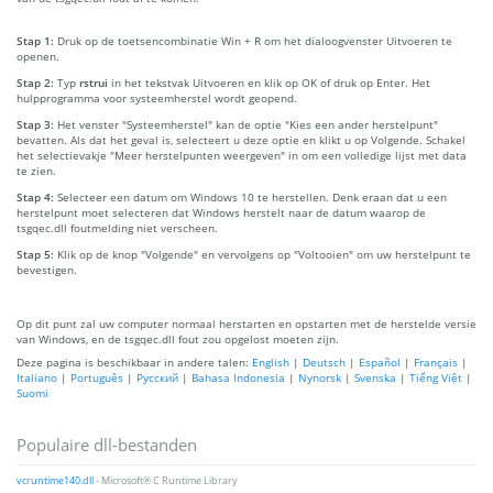
Stap 1:
Druk op de toetsencombinatie Win + R om het dialoogvenster Uitvoeren te
openen.
Stap 2:
Typ
rstrui
in het tekstvak Uitvoeren en klik op OK of druk op Enter. Het
hulpprogramma voor systeemherstel wordt geopend.
Stap 3:
Het venster "Systeemherstel" kan de optie "Kies een ander herstelpunt"
bevatten. Als dat het geval is, selecteert u deze optie en klikt u op Volgende. Schakel
het selectievakje "Meer herstelpunten weergeven" in om een volledige lijst met data
te zien.
Stap 4:
Selecteer een datum om Windows 10 te herstellen. Denk eraan dat u een
herstelpunt moet selecteren dat Windows herstelt naar de datum waarop de
tsgqec.dll foutmelding niet verscheen.
Stap 5:
Klik op de knop "Volgende" en vervolgens op "Voltooien" om uw herstelpunt te
bevestigen.
Op dit punt zal uw computer normaal herstarten en opstarten met de herstelde versie
van Windows, en de tsgqec.dll fout zou opgelost moeten zijn.
Deze pagina is beschikbaar in andere talen:
English
|
Deutsch
|
Español
|
Français
|
Italiano
|
Português
|
Русский
|
Bahasa Indonesia
|
Nynorsk
|
Svenska
|
Tiếng Việt
|
Suomi
Populaire dll-bestanden
vcruntime140.dll
- Microsoft® C Runtime Library