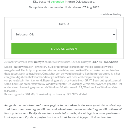
DLL-bestand
gevonden
in onze DLL-database.
De update datum van de dll database:
07 Aug 2026
speciale aanbieding
Uw OS:
NU DOWNLOADEN
Zie meer informatie over
Outbyte
en unistall :instructies. Lees de Outbyte
EULA
en
Privacybeleid
Klik op
"Nu downloaden"
om het PC-hulpprogramma te krijgen dat met de tsgqec.dll wordt
meegeleverd. Het hulpprogramma zal automatisch bepalen welke dll's ontbreken en aanbieden
deze automatisch te installeren. Omdat het een eenvoudig te gebruiken hulpprogramma is, is het
een geweldig alternatief voor handmatige installatie, wat door veel computerexperts en
computertijdschriften is erkend. Beperkingen: de proefversie biedt GRATIS een onbeperkt aantal
scans, back-ups en herstel van uw Windows-register. De volledige versie moet worden gekocht. Het
ondersteunt besturingssystemen als Windows 10, Windows 8 / 8.1, Windows 7 en Windows Vista
(64/32 bit).
Bestandsgrootte: 3.04 MB, Download tijd: < 1 min. op DSL/ADSL/Kabel
Aangezien u besloten heeft deze pagina te bezoeken, is de kans groot dat u ofwel op
zoek bent naar een tsgqec.dll bestand, ofwel een manier om de "tsgqec.dll ontbreekt"
fout op te lossen. Bekijk de onderstaande informatie, die uitlegt hoe u uw probleem
kunt oplossen. Op deze pagina kunt u ook het bestand tsgqec.dll downloaden.