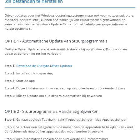
.dll bestanden te herstellen
Driver updates voor het Windows besturingssysteem, maar ook voor netwerkadapters,
monitors, printers, enz., kunnen onafhankelijk van elkaar worden gedownload en
geïnstalleerd via het Windows Update Center of met behulp van gespecialiseerde
hulpprogramma's.
OPTIE 1 - Automatische Update Van Stuurprogramma's
Outbyte Driver Updater werkt automatisch drivers bij op Windows. Routine driver
updates behoren nu tot het verleden!
Stap 1:
Download de Outbyte Driver Updater
Stap 2:
Installeer de toepassing
Stap 3:
Start de app
Stap 4:
Driver Updater scant uw systeem op verouderde en ontbrekende drivers
Stap 5:
Klik op Update om alle drivers automatisch bij te werken
OPTIE 2 - Stuurprogramma's Handmatig Bijwerken
Stap 1:
Ga naar zoekvak Taakbalk - schrijf Apparaatbeheer - kies Apparaatbeheer
Stap 2:
Selecteer een categorie om de namen van de apparaten te bekijken - klik met
de rechtermuisknop op het apparaat dat moet worden bijgewerkt
Stap 3:
Kies Automatisch zoeken naar bijgewerkte stuurprogramma's