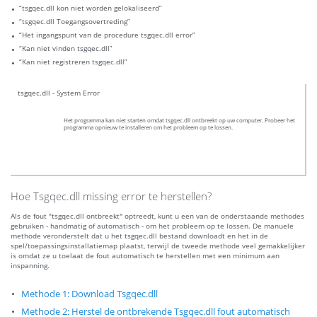
“tsgqec.dll kon niet worden gelokaliseerd”
“tsgqec.dll Toegangsovertreding”
“Het ingangspunt van de procedure tsgqec.dll error”
“Kan niet vinden tsgqec.dll”
“Kan niet registreren tsgqec.dll”
tsgqec.dll - System Error
Het programma kan niet starten omdat tsgqec.dll ontbreekt op uw computer. Probeer het
programma opnieuw te installeren om het probleem op te lossen.
Hoe Tsgqec.dll missing error te herstellen?
Als de fout "tsgqec.dll ontbreekt" optreedt, kunt u een van de onderstaande methodes
gebruiken - handmatig of automatisch - om het probleem op te lossen. De manuele
methode veronderstelt dat u het tsgqec.dll bestand downloadt en het in de
spel/toepassingsinstallatiemap plaatst, terwijl de tweede methode veel gemakkelijker
is omdat ze u toelaat de fout automatisch te herstellen met een minimum aan
inspanning.
Methode 1: Download Tsgqec.dll
Methode 2: Herstel de ontbrekende Tsgqec.dll fout automatisch