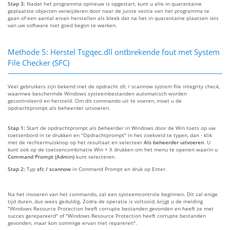
Stap 3:
Nadat het programma opnieuw is opgestart, kunt u alle in quarantaine
geplaatste objecten verwijderen door naar de juiste sectie van het programma te
gaan of een aantal ervan herstellen als bleek dat na het in quarantaine plaatsen iets
van uw software niet goed begon te werken.
Methode 5: Herstel Tsgqec.dll ontbrekende fout met System
File Checker (SFC)
Veel gebruikers zijn bekend met de opdracht sfc / scannow system file integrity check,
waarmee beschermde Windows systeembestanden automatisch worden
gecontroleerd en hersteld. Om dit commando uit te voeren, moet u de
opdrachtprompt als beheerder uitvoeren.
Stap 1:
Start de opdrachtprompt als beheerder in Windows door de Win toets op uw
toetsenbord in te drukken en "Opdrachtprompt" in het zoekveld te typen, dan - klik
met de rechtermuisknop op het resultaat en selecteer
Als beheerder uitvoeren
. U
kunt ook op de toetsencombinatie Win + X drukken om het menu te openen waarin u
Command Prompt (Admin)
kunt selecteren.
Stap 2:
Typ
sfc / scannow
in Command Prompt en druk op Enter.
Na het invoeren van het commando, zal een systeemcontrole beginnen. Dit zal enige
tijd duren, dus wees geduldig. Zodra de operatie is voltooid, krijgt u de melding
"Windows Resource Protection heeft corrupte bestanden gevonden en heeft ze met
succes gerepareerd" of "Windows Resource Protection heeft corrupte bestanden
gevonden, maar kon sommige ervan niet repareren".