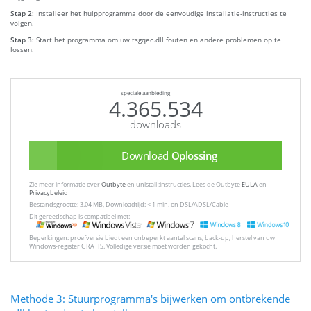
Stap 2:
Installeer het hulpprogramma door de eenvoudige installatie-instructies te
volgen.
Stap 3:
Start het programma om uw tsgqec.dll fouten en andere problemen op te
lossen.
speciale aanbieding
4.365.534
downloads
Download
Oplossing
Zie meer informatie over
Outbyte
en unistall :instructies. Lees de Outbyte
EULA
en
Privacybeleid
Bestandsgrootte: 3.04 MB, Downloadtijd: < 1 min. on DSL/ADSL/Cable
Dit gereedschap is compatibel met:
Beperkingen: proefversie biedt een onbeperkt aantal scans, back-up, herstel van uw
Windows-register GRATIS. Volledige versie moet worden gekocht.
Methode 3: Stuurprogramma's bijwerken om ontbrekende