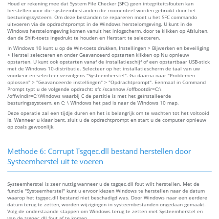
Houd er rekening mee dat System File Checker (SFC) geen integriteitsfouten kan
herstellen voor die systeembestanden die momenteel worden gebruikt door het
besturingssysteem. Om deze bestanden te repareren moet u het SFC commando
uitvoeren via de opdrachtprompt in de Windows herstelomgeving. U kunt in de
Windows herstelomgeving komen vanuit het inlogscherm, door te klikken op Afsluiten,
dan de Shift-toets ingedrukt te houden en Herstart te selecteren.
In Windows 10 kunt u op de Win-toets drukken, Instellingen > Bijwerken en beveiliging
> Herstel selecteren en onder Geavanceerd opstarten klikken op Nu opnieuw
opstarten. U kunt ook opstarten vanaf de installatieschijf of een opstartbaar USB-stick
met de Windows 10-distributie. Selecteer op het installatiescherm de taal van uw
voorkeur en selecteer vervolgens "Systeemherstel". Ga daarna naar "Problemen
oplossen" > "Geavanceerde instellingen" > "Opdrachtprompt". Eenmaal in Command
Prompt typt u de volgende opdracht: sfc /scannow /offbootdir=C:\
/offwindir=C:\Windows waarbij C de partitie is met het geïnstalleerde
besturingssysteem, en C: \ Windows het pad is naar de Windows 10 map.
Deze operatie zal een tijdje duren en het is belangrijk om te wachten tot het voltooid
is. Wanneer u klaar bent, sluit u de opdrachtprompt en start u de computer opnieuw
op zoals gewoonlijk.
Methode 6: Corrupt Tsgqec.dll bestand herstellen door
Systeemherstel uit te voeren
Systeemherstel is zeer nuttig wanneer u de tsgqec.dll fout wilt herstellen. Met de
functie "Systeemherstel" kunt u ervoor kiezen Windows te herstellen naar de datum
waarop het tsgqec.dll bestand niet beschadigd was. Door Windows naar een eerdere
datum terug te zetten, worden wijzigingen in systeembestanden ongedaan gemaakt.
Volg de onderstaande stappen om Windows terug te zetten met Systeemherstel en
van de tsgqec.dll fout af te komen.