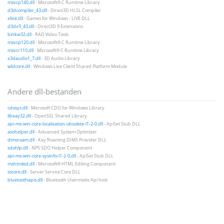
msvcp140.dll
- Microsoft® C Runtime Library
d3dcompiler_43.dll
- Direct3D HLSL Compiler
xlive.dll
- Games for Windows - LIVE DLL
d3dx9_43.dll
- Direct3D 9 Extensions
binkw32.dll
- RAD Video Tools
msvcp120.dll
- Microsoft® C Runtime Library
msvcr110.dll
- Microsoft® C Runtime Library
x3daudio1_7.dll
- 3D Audio Library
wldcore.dll
- Windows Live Client Shared Platform Module
Andere dll-bestanden
cdosys.dll
- Microsoft CDO for Windows Library
libeay32.dll
- OpenSSL Shared Library
api-ms-win-core-localization-obsolete-l1-2-0.dll
- ApiSet Stub DLL
asohelper.dll
- Advanced System Optimizer
dimsroam.dll
- Key Roaming DIMS Provider DLL
sdohlp.dll
- NPS SDO Helper Component
api-ms-win-core-sysinfo-l1-2-0.dll
- ApiSet Stub DLL
mshtmled.dll
- Microsoft® HTML Editing Component
sscore.dll
- Server Service Core DLL
bluetoothapis.dll
- Bluetooth Usermode Api host